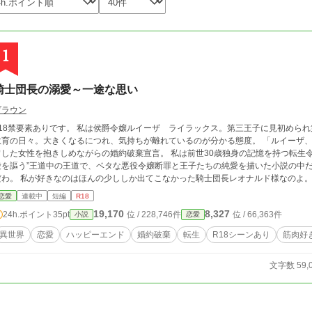
1
騎士団長の溺愛～一途な思い
ブラウン
要素ありです。 私は侯爵令嬢ルイーザ ライラックス。第三王子に見初められ第三王子の婚約者となった。そこからは王子妃
育の日々。大きくなるにつれ、気持ちが離れているのが分かる態度。 「ルイーザ、貴様との婚約破棄をする」 腕には可愛いフワフ
た女性を抱きしめながらの婚約破棄宣言。 私は前世30歳独身の記憶を持つ転生令嬢。 そしてここが”野花の君へ～王子は永遠の
を謳う”王道中の王道で、ベタな悪役令嬢断罪と王子たちの純愛を描いた小説の中だった。 悪役令嬢？私が？断罪され
ししか出てこなかった騎士団長レオナルド様なのよ。 実物はいるの？いらっしゃるのー？本物が見た
い。陰ながら応援しているわ。 でも一縷の望みがあればと密かに思うルイー
恋愛
連載中
短編
R18
19,170
8,327
24h.ポイント
35pt
位 / 228,746件
位 / 66,363件
小説
恋愛
異世界
恋愛
ハッピーエンド
婚約破棄
転生
R18シーンあり
筋肉好
文字数 59,