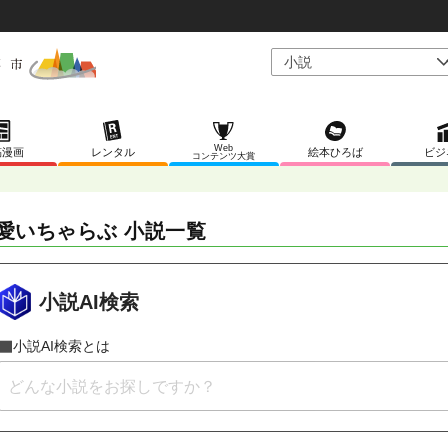
Web
稿漫画
レンタル
絵本ひろば
ビジ
コンテンツ大賞
愛いちゃらぶ 小説一覧
小説AI検索
小説AI検索とは