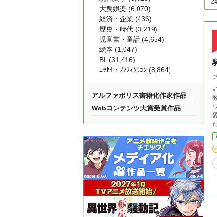
大衆娯楽 (6,070)
経済・企業 (436)
歴史・時代 (3,219)
児童書・童話 (4,654)
絵本 (1,047)
BL (31,416)
ｴｯｾｲ・ﾉﾝﾌｨｸｼｮﾝ (8,864)
⭐︎18禁
アルファポリス書籍化作家作品
教
ワし
Webコンテンツ大賞受賞作品
愛
だわ。 私が好きなのはほんの少