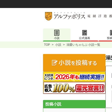
小説
公式漫画
投
TOP
>
小説
>
溺愛いちゃらぶ 小説一覧
溺
投稿小説