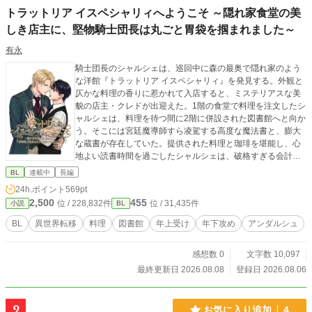
トラットリア イスペシャリィへようこそ ～隠れ家食堂の美
しき店主に、堅物騎士団長は丸ごと胃袋を掴まれました～
有永
騎士団長のシャルシェは、巡回中に森の最奥で隠れ家のよう
な洋館『トラットリア イスペシャリィ』を発見する。外観と
仄かな料理の香りに惹かれて入店すると、ミステリアスな美
貌の店主・クレドが出迎えた。1階の食堂で料理を注文したシ
ャルシェは、料理を待つ間に2階に併設された図書館へと向か
う。そこには宮廷魔導師すら凌駕する高度な魔法書と、膨大
な蔵書が存在していた。提供された料理と珈琲を堪能し、心
地よい読書時間を過ごしたシャルシェは、破格すぎる会計や
クレドが無詠唱で高度な錬金術を扱う様に驚愕する。流麗な
BL
連載中
長編
物腰の裏にあるクレドの底知れぬ能力と柔らかな優しさに魅
24h.ポイント
569pt
了されたシャルシェは、ただの客にとどまらない深い関心を
2,500
455
位 / 228,832件
位 / 31,435件
小説
BL
抱き、再訪を強く誓って店を後にするのだった……
BL
異世界転移
料理
図書館
年上受け
年下攻め
アンダルシュ
感想数 0
文字数 10,097
最終更新日 2026.08.08
登録日 2026.08.06
2
お気に入り追加
4