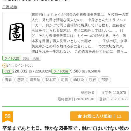
日野 祐希
書籍部(しょじゃくぶ)部長の栃折奈津美先輩は、学校随一の変
人だ。見た目は清楚な美人なのに、中身はとんだトラブルメ
ーカー。おかげで同じ書籍部に所属している僕も、生徒会か
ら目を付けられる始末だ。本当に勘弁してほしい……。 け
ど、そんな奈津美先輩には、もう一つの顔がある。そう、製
本家を目指す職人見習いとしての顔が――。 子供の頃、奈津
美先輩がこの町を離れる前に交わした、一つの大切な約束。
僕はそれを一生忘れない。 この約束を果たすために、僕らは
各々の夢に向かって突き進む。 でも、僕らの約束がもたらす
ライト文芸
完結
長編
ものは絆だけではなくて……。 これは、司書を目指す僕と製
24h.ポイント
0pt
本家を志す奈津美先輩の、ささやかな約束をめぐる物語。
228,832
9,588
位 / 228,832件
位 / 9,588件
小説
ライト文芸
青春
恋愛
図書館
製本家
司書
幼馴染
現代
部活
感想数 0
文字数 110,070
最終更新日 2020.05.30
登録日 2020.04.29
33
お気に入り追加
11
卒業まであと七日。静かな図書室で，触れてはいけない彼の