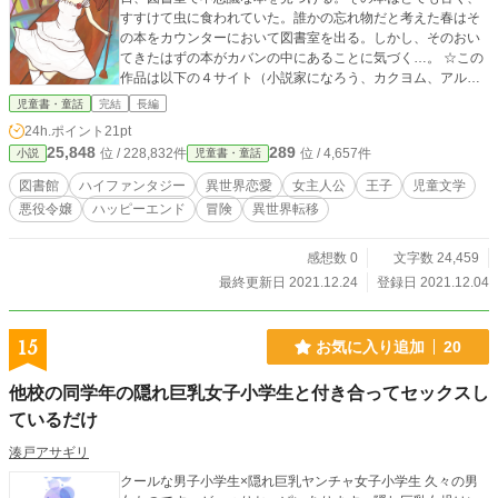
すすけて虫に食われていた。誰かの忘れ物だと考えた春はそ
の本をカウンターにおいて図書室を出る。しかし、そのおい
てきたはずの本がカバンの中にあることに気づく…。 ☆この
作品は以下の４サイト（小説家になろう、カクヨム、アルフ
ァポリス、エブリスタ）に同時投稿を予定しています。
児童書・童話
完結
長編
24h.ポイント
21pt
25,848
289
位 / 228,832件
位 / 4,657件
小説
児童書・童話
図書館
ハイファンタジー
異世界恋愛
女主人公
王子
児童文学
悪役令嬢
ハッピーエンド
冒険
異世界転移
感想数 0
文字数 24,459
最終更新日 2021.12.24
登録日 2021.12.04
15
お気に入り追加
20
他校の同学年の隠れ巨乳女子小学生と付き合ってセックスし
ているだけ
湊戸アサギリ
クールな男子小学生×隠れ巨乳ヤンチャ女子小学生 久々の男