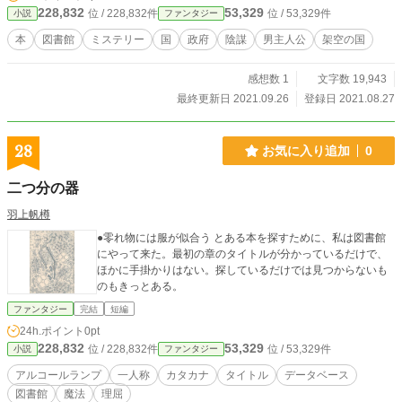
228,832
53,329
位 / 228,832件
位 / 53,329件
小説
ファンタジー
い事。三つ、３９についての疑問＿何故自分が読み続けなければならないのか等
の一切の疑問を持ったりそれについて調べてはならない事。この三つの制約を守
本
図書館
ミステリー
国
政府
陰謀
男主人公
架空の国
らないと〝隠される〟のだと小さな頃からニナ達に言われ続けている。 ３９の
真実。それは残酷なある国家計画だった。国家計画とは何か。又、何故サクヤは
感想数 1
文字数 19,943
３９を読み続けるのか。何故彼だけ読み続ける事ができるのか。彼の目的は＿
＿。
最終更新日 2021.09.26
登録日 2021.08.27
28
お気に入り追加
0
二つ分の器
羽上帆樽
●零れ物には服が似合う とある本を探すために、私は図書館
にやって来た。最初の章のタイトルが分かっているだけで、
ほかに手掛かりはない。探しているだけでは見つからないも
のもきっとある。
ファンタジー
完結
短編
24h.ポイント
0pt
228,832
53,329
位 / 228,832件
位 / 53,329件
小説
ファンタジー
アルコールランプ
一人称
カタカナ
タイトル
データベース
図書館
魔法
理屈