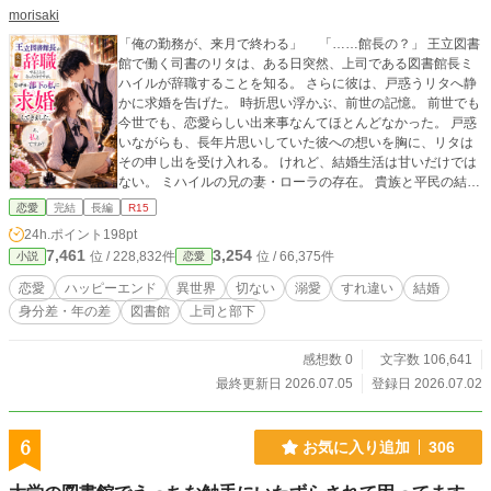
morisaki
「俺の勤務が、来月で終わる」 「……館長の？」 王立図書
館で働く司書のリタは、ある日突然、上司である図書館長ミ
ハイルが辞職することを知る。 さらに彼は、戸惑うリタへ静
かに求婚を告げた。 時折思い浮かぶ、前世の記憶。 前世でも
今世でも、恋愛らしい出来事なんてほとんどなかった。 戸惑
いながらも、長年片思いしていた彼への想いを胸に、リタは
その申し出を受け入れる。 けれど、結婚生活は甘いだけでは
ない。 ミハイルの兄の妻・ローラの存在。 貴族と平民の結
婚。 そして、結婚したはずなのに、どこか距離を測るような
恋愛
完結
長編
R15
夫。 ある日、聞いてしまった“ある女性”の名前。 自分は、誰
24h.ポイント
198pt
かの代わりなのではないか――。 自己肯定感が低く、おとな
7,461
3,254
位 / 228,832件
位 / 66,375件
小説
恋愛
しいリタ。 それでも彼女は、勇気を持って夫と同じ景色を見
ることを決意する。 これは、同じ時間を重ねながら、 不器用
恋愛
ハッピーエンド
異世界
切ない
溺愛
すれ違い
結婚
な二人が少しずつ“夫婦”になっていく物語。
身分差・年の差
図書館
上司と部下
感想数 0
文字数 106,641
最終更新日 2026.07.05
登録日 2026.07.02
6
お気に入り追加
306