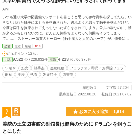
大学の図書館でえっちな触手にいたずらされて困ってます
AIM
いつも通り大学の図書館でレポートを書こうと思って参考資料を探してたら、い
きなり現れた触手に太ももを拘束された。逃れようと思って触手を掴んだけど、
今度は両手を拘束されてえっちないたずらをされてしまう。公共の場なのに、誰
か来るかもしれないのに、どんどん気持ちよくなって何回もイッてしまっ
て……。 ストーカー気質のヒーロー（触手魔人と人間のハーフ）が、快楽に
弱々なチョロインを自分好みに開発して溺愛するお話。毎日投稿、３話で完結で
恋愛
完結
短編
R18
す。 ※各種小説投稿サイトでも掲載しています。
24h.ポイント
127pt
9,522
4,213
位 / 228,832件
位 / 66,375件
小説
恋愛
♡喘ぎ
処女
触手姦
連続絶頂
フェラチオ／即尺／お掃除フェラ
飲精
溺愛
執着
媚薬精子
図書館
感想数 1
文字数 27,204
最終更新日 2022.08.20
登録日 2021.07.02
7
お気に入り追加
1,614
美貌の王立図書館の副館長は健康のためにドラゴンを飼うこ
とにした