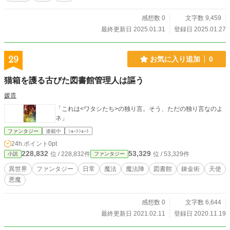
感想数 0
文字数 9,459
最終更新日 2025.01.31
登録日 2025.01.27
29
お気に入り追加
0
猫箱を護る古びた図書館管理人は謳う
媛貴
「これは<ワタシたち>の独り言。そう、ただの独り言なのよ
ネ」
ファンタジー
連載中
ｼｮｰﾄｼｮｰﾄ
24h.ポイント
0pt
228,832
53,329
位 / 228,832件
位 / 53,329件
小説
ファンタジー
異世界
ファンタジー
日常
魔法
魔法陣
図書館
錬金術
天使
悪魔
感想数 0
文字数 6,644
最終更新日 2021.02.11
登録日 2020.11.19