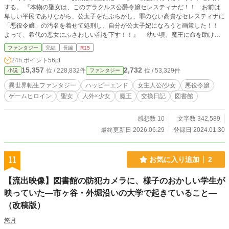
する。 『本物の聖女は、このデラクルス公爵令嬢セレスティナだ！！ お前は
卑しい平民でありながら、公太子をたぶらかし、罪のない高貴なセレスティナに
「悪役令嬢」の汚名を着せて処刑し、自分が公太子妃になろうと画策した！！
よって、希代の悪女にふさわしい罰を下す！！』 幼い頃、魔王に命を助けら
れた平民の少女アリシア。 成長した彼女は、癒しの聖魔力を認められて王立
ファンタジー
完結
長編
R15
学院へ入学するものの、公爵令嬢セレスティナとの出会いにより、この世界が前
24h.ポイント
56pt
世で読んだ漫画の世界であり、セレスティナこそが主人公の悪役令嬢で、アリシ
15,357
2,732
位 / 228,832件
位 / 53,329件
小説
ファンタジー
アはセレスティナの婚約者である公太子レオポルドを誘惑して、セレスティナを
陥れようとするものの、セレスティナの真の恋人である隣国の第三皇子に断罪さ
異世界転生ファンタジー
ハッピーエンド
女主人公/少女
悪役令嬢
れる、偽聖女ことゲームヒロインであることを思い出す。 処刑の未来を回避
ゲームヒロイン
聖女
人外×少女
魔王
交換日記
図書館
するため、魔王に助けられた代償を払うため、学院を退学して本物の聖女を目指
すアリシア。 だがセレスティナはアリシア以上の癒しの聖魔力を発現させた
うえ、彼女を愛する執事の工作で、アリシアは危険な戦場へ行かされる羽目にな
感想数 10
文字数 342,589
る。 さらに、セレスティナを愛していたはずのレオポルドも、漫画どおりア
最終更新日 2026.06.29
登録日 2024.01.30
リシアに求婚して来て……。 ※病人、怪我人、戦場描写があるため、念のため
にR15に設定しています。 ※この話は『断罪されるヒロインに転生したので、
退学します』（非公開中）の長編版です。長編化にあたってキャラクターを増や
11
お気に入り追加
2
し、一部のモブキャラの性格や設定も少し変更しています。 ※アリシア、セレ
スティナ、レオポルドといったメインキャラの性格はそのままです。 ※キャラ
【流出映像】図書館の防犯カメラに、様子のおかしい学生が
クターが増えた分、特に中盤以降はストーリーが大きく変化しており、ラストも
前作とは異なる展開となっています。 ※そのため「前作のほうが好き」という
映っていた―市ヶ谷・外堀沿いの大学で起きていること―
方はお気をつけください。 ※投稿再開にあたり、タイトルも少し変更しまし
（改稿版）
た。
悠月