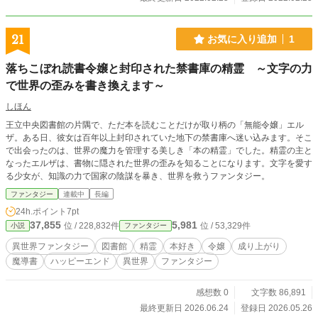
21
お気に入り追加
1
落ちこぼれ読書令嬢と封印された禁書庫の精霊 ～文字の力
で世界の歪みを書き換えます～
しほん
王立中央図書館の片隅で、ただ本を読むことだけが取り柄の「無能令嬢」エル
ザ。ある日、彼女は百年以上封印されていた地下の禁書庫へ迷い込みます。そこ
で出会ったのは、世界の魔力を管理する美しき「本の精霊」でした。精霊の主と
なったエルザは、書物に隠された世界の歪みを知ることになります。文字を愛す
る少女が、知識の力で国家の陰謀を暴き、世界を救うファンタジー。
ファンタジー
連載中
長編
24h.ポイント
7pt
37,855
5,981
位 / 228,832件
位 / 53,329件
小説
ファンタジー
異世界ファンタジー
図書館
精霊
本好き
令嬢
成り上がり
魔導書
ハッピーエンド
異世界
ファンタジー
感想数 0
文字数 86,891
最終更新日 2026.06.24
登録日 2026.05.26