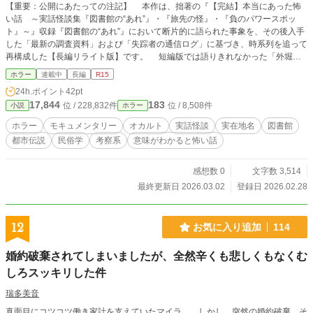
【重要：公開にあたっての注記】 本作は、拙著の『【完結】本当にあった怖
い話 ～実話怪談集『図書館の“あれ”』・『旅先の怪』・『負のパワースポッ
ト』～』収録『図書館の“あれ”』において断片的に語られた事象を、その後入手
した「最新の調査資料」および「失踪者の通信ログ」に基づき、時系列を追って
再構成した【長編リライト版】です。 短編版では語りきれなかった「外堀沿
いの呪術的構造」や「不可解な流出映像の真実」に迫る、本事件の決定版となり
ホラー
連載中
長編
R15
ます。 また、本作は他サイトにて公開した記録に、新たに発見されたログの
24h.ポイント
42pt
書き起こし、および未公開の画像資料を反映させた【最終改稿版】となります。
17,844
183
位 / 228,832件
位 / 8,508件
小説
ホラー
知人から託されたのは、ある失踪事件を巡る断片的な通信記録と、極めて支離
滅裂な手記でした。 その資料には、私が以前発表した実話怪談への異常なま
ホラー
モキュメンタリー
オカルト
実話怪談
実在地名
図書館
での執着と、戦慄すべき符号が綴られていました。 私は、この失踪者が残し
都市伝説
民俗学
考察系
意味がわかると怖い話
た“空白”を埋めるため、一人称の物語として再構成せざるを得ませんでした。こ
れはもはや、私一人の創作ではありません。 あの日、外堀で“何か”に接続して
しまった者たちとの共同作業です。 固有名詞は仮名ですが、凄惨な事実は可
感想数 0
文字数 3,514
能な限り再現しています。 ※閲覧は自己責任でお願いします。読後に生じた
最終更新日 2026.03.02
登録日 2026.02.28
体調不良等の責任は負いかねます。 --- 【閲覧注意】現在、千代田区周辺の大学
で起きている事案について 本記録は、2025年11月以降、東京都の外堀沿い
（市ヶ谷・四谷・飯田橋）にある大学図書館で相次いで報告されている「異常事
12
お気に入り追加
114
態」の調査報告書である。 発端は、SNSに流出した防犯カメラ映像だった。
深夜の書庫、壁を凝視したまま静止する者。 顎が外れんばかりに口を開
婚約破棄されてしまいましたが、全然辛くも悲しくもなくむ
け、天井を仰ぐ学生。 大学院生・芦沢紗月は、その怪異を追うなかで、ある
実話怪談へ辿り着く。 中臣悠月・著『図書館の“あれ”』。 そこには、かつ
しろスッキリした件
て同エリアで起きた院生の凄惨な末路が予言のごとく記されていた。 精神の
瑞多美音
崩壊。脳の疾患。そして――説明のつかない死。 江戸城外堀の曲線に沿っ
て、目に見えない「汚染」が広がっているのか。 これは単なる都市伝説では
真面目にコツコツ働き家計を支えていたマイラ……しかし、突然の婚約破棄。そ