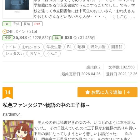
学校脇にある市立図書館でうんこすることでした。でも、学
校と違って市立図書館には中高生のおにいさん・おねえさん
やおじいさんなどいろいろな人が・・・・。「けしごむ」さ
んからいただいたイラスト入り。
BL
完結
長編
R15
24h.ポイント
21pt
25,848
6,636
位 / 228,832件
位 / 31,435件
小説
BL
トイレ
おねショタ
学校生活
BL
昭和
野外排泄
図書館
ショタスカ
おなら
うんこ
感想数 2
文字数 102,560
最終更新日 2026.04.26
登録日 2021.12.26
14
お気に入り追加
4
私色ファンタジア~物語の中の王子様～
stardom64
主人公の春は読書好きの女の子。いつものように本を読ん
でいた。 その日読んでいたのは王子様がお姫様の怒りを買い
不治の病になってしまうという悲しいお話だった。 次の
日、図書室で不思議な本を見つける。その本はとても古く、