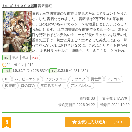
おにぎり１０００米
書籍情報
旧題：王立図書館の副館長は健康のためにドラゴンを飼うこ
とにした 書籍化されました！書籍版は2万字以上加筆改稿
し、ほのぼのいちゃいちゃシーンも増量しました。よろしく
お願いします。 王立図書館の副館長であるルークは、誰もが
目を見張るほどの美貌の主。一方館長のラッセルは現王の七
番目の王子で、騎士と見まごう堂々とした美丈夫である。黙
って並んでいればお似合いなのに、このふたりどうも仲が悪
い。 ある日ラッセルに「運動不足の引きこもり」と言われた
ルークは、王都の〈竜のヤドリギ〉でドラゴンをサブスク
BL
完結
長編
R18
し、毎日散歩させるようになった。もう引きこもりとは呼ば
24h.ポイント
113pt
せない、そう思っていたある日、ドラゴンが卵を産む。実は
10,217
2,226
位 / 228,832件
位 / 31,435件
小説
BL
その卵は王家の秘密と関係していて―― ファンタジーBL。思
いこみとコミュ不足でいきちがっていた二人がくっつくラブ
BL
ハッピーエンド
ファンタジー
ラブコメ
異世界
ドラゴン
コメ。気楽に読んでください。第12回BL大賞奨励賞。 ＊後日
図書館
ほのぼの
無自覚美形受け
アンダルシュ
談というか続編となる「王立図書館の副館長はみなしごの一
角獣に執着される」の連載を開始しました。ルークとラッセ
ルがイチャイチャするほのぼの日常のかたわら、遺跡探検を
感想数 38
文字数 247,770
やったりみつけた一角獣につきまとわれたり卵を産んだりし
最終更新日 2026.04.22
登録日 2024.10.30
ます。不定期更新になるので適当にお付き合いください。 王
立図書館の館長×副館長 人外 ドラゴン ほのぼの ハッピ
ーエンド R18
8
お気に入り追加
1,313