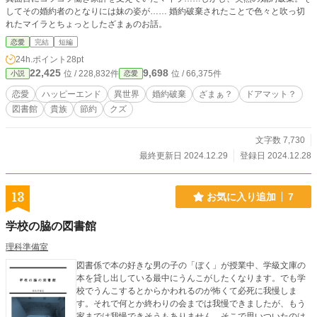
ない。 もし今、あなたの隣にいる学生の目が焦点を失っていたら。 あるい
してその婚約者のとなりには妹の姿が…… 婚約破棄されたことで色々と吹っ切
は、あなた自身が原因不明の頭痛を感じていたとしたら。 「読んで、いいの
れたマイラとちょっとしたざまぁのお話。
か？」 そう疑念を抱いた時点で、あなたもすでに「接続」されている。
恋愛
完結
短編
24h.ポイント
28pt
22,425
9,698
位 / 228,832件
位 / 66,375件
小説
恋愛
恋愛
ハッピーエンド
異世界
婚約破棄
ざまぁ？
ドアマット？
図書館
貴族
節約
クズ
文字数 7,730
最終更新日 2024.12.29
登録日 2024.12.28
13
お気に入り追加
7
学校の脇の図書館
理科準備室
図書係で本の好きな男の子の「ぼく」が授業中、学級文庫の
本を貸し出している最中にうんこがしたくなります。でも学
校でうんこするとからかわれるのが怖くて必死に我慢しま
す。それで何とか終わりの会までは我慢できましたが、もう
家までは我慢できそうもありません。そこで思いついたのは