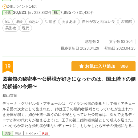
24h.ポイント
14pt
30,821
7,985
位 / 228,832件
位 / 31,435件
小説
BL
BL
溺愛
両思い
♡喘ぎ
あまあま
自分が攻と勘違い受
図書館
美形攻
現代
感想数 2
文字数 82,304
最終更新日 2023.04.29
登録日 2023.04.25
19
お気に入り追加
306
図書館の秘密事〜公爵様が好きになったのは、国王陛下の側
妃候補の令嬢〜
狭山雪菜
ディーナ・グリゼルダ・アチェールは、ヴィラン公国の宰相として働くアチェー
ル公爵の次女として生まれた。 姉は王子の婚約者候補となっていたが生まれつ
き身体が弱く、姉が王族へ嫁ぐのに不安となっていた公爵家は、次女であるディ
ーナが姉の代わりが務まるように、王子の第二婚約者候補として成人を迎えた。
いつからか新たな婚約者が出ないディーナに、もしかしたら王子の側妃になるん
じゃないかと噂が立った。 王妃教育の他にも家庭教師をつけられ、勉強が好き
恋愛
完結
ｼｮｰﾄｼｮｰﾄ
R18
になったディーナは、毎日のように図書館へと運んでいた。その時に出会ったト