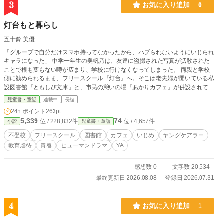
3
お気に入り追加
0
灯台もと暮らし
五十鈴 美優
「グループで自分だけスマホ持ってなかったから、ハブられないようにいじられ
キャラになった」 中学一年生の美帆乃は、友達に盗撮された写真が拡散された
ことで根も葉もない噂が広まり、学校に行けなくなってしまった。 両親と学校
側に勧められるまま、フリースクール『灯台』へ。そこは老夫婦が開いている私
設図書館『ともしび文庫』と、市民の憩いの場『あかりカフェ』が併設されてい
る不思議な場所だった。 美帆乃はそこで、同じく不登校の謎のクラスメイト西
児童書・童話
連載中
長編
宮翼、都内の名門私立中学校に在籍する春日野小路と出会う。 それぞれ事情を
24h.ポイント
263pt
抱える３人は、少しずつ歩き始める。 第１回児童書大賞エントリー中です！投
5,339
74
位 / 228,832件
位 / 4,657件
小説
児童書・童話
票お願いします！！
不登校
フリースクール
図書館
カフェ
いじめ
ヤングケアラー
教育虐待
青春
ヒューマンドラマ
YA
感想数 0
文字数 20,534
最終更新日 2026.08.08
登録日 2026.07.31
4
お気に入り追加
1