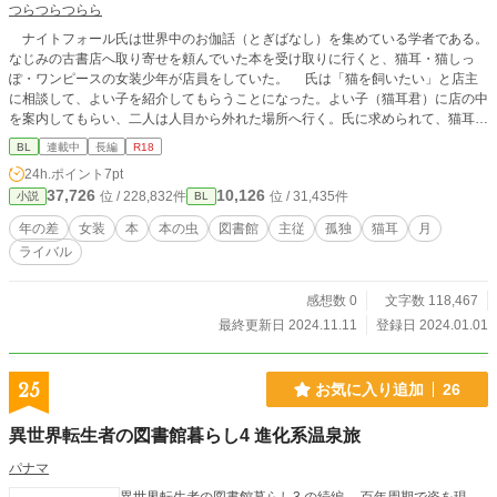
つらつらつらら
ナイトフォール氏は世界中のお伽話（とぎばなし）を集めている学者である。
なじみの古書店へ取り寄せを頼んでいた本を受け取りに行くと、猫耳・猫しっ
ぽ・ワンピースの女装少年が店員をしていた。 氏は「猫を飼いたい」と店主
に相談して、よい子を紹介してもらうことになった。よい子（猫耳君）に店の中
を案内してもらい、二人は人目から外れた場所へ行く。氏に求められて、猫耳君
はスカートをたくし上げた。 ムーンライトノベルズ他でも掲載中
BL
連載中
長編
R18
24h.ポイント
7pt
37,726
10,126
位 / 228,832件
位 / 31,435件
小説
BL
年の差
女装
本
本の虫
図書館
主従
孤独
猫耳
月
ライバル
感想数 0
文字数 118,467
最終更新日 2024.11.11
登録日 2024.01.01
25
お気に入り追加
26
異世界転生者の図書館暮らし4 進化系温泉旅
パナマ