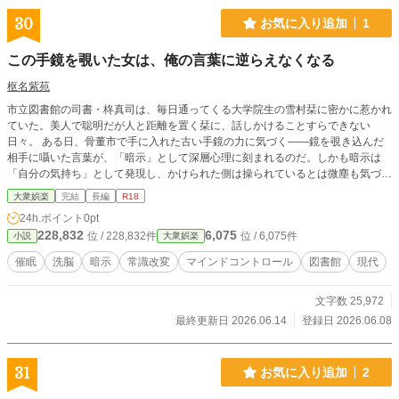
30
お気に入り追加
1
この手鏡を覗いた女は、俺の言葉に逆らえなくなる
枢名紫苑
市立図書館の司書・柊真司は、毎日通ってくる大学院生の雪村栞に密かに惹かれ
ていた。美人で聡明だが人と距離を置く栞に、話しかけることすらできない
日々。 ある日、骨董市で手に入れた古い手鏡の力に気づく——鏡を覗き込んだ
相手に囁いた言葉が、「暗示」として深層心理に刻まれるのだ。しかも暗示は
「自分の気持ち」として発現し、かけられた側は操られているとは微塵も気づか
ない。 「俺と話すのは心地いい」「もっと知りたい」「傍にいると安心する」
大衆娯楽
完結
長編
R18
——一つずつ暗示を重ねるたび、栞の態度が変わっていく。
24h.ポイント
0pt
228,832
6,075
位 / 228,832件
位 / 6,075件
小説
大衆娯楽
催眠
洗脳
暗示
常識改変
マインドコントロール
図書館
現代
文字数 25,972
最終更新日 2026.06.14
登録日 2026.06.08
31
お気に入り追加
2