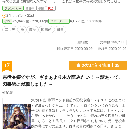
寺院は完全に廃墟なんですが……。 これは異世界の寺院の復旧をなし崩しに
押し付けられたとある司書の、司書らしからぬ仕事内容と寺院復旧の物語です。
ファンタジー
連載中
長編
R15
24h.ポイント
21pt
25,848
4,077
位 / 228,832件
位 / 53,329件
小説
ファンタジー
異世界
神
魔法
図書館
司書
感想数 11
文字数 299,211
最終更新日 2020.06.09
登録日 2020.01.05
17
お気に入り追加
39
悪役令嬢ですが、ざまぁより本が読みたい！ ～訳あって、
図書館に就職しました～
虹湖🌈
気づけば、断罪エンド目前の悪役令嬢ミレイユ！ このままじ
ゃ破滅まっしぐら……！ でも、ヒロインをいじめる気も、王
子に執着する気もサラサラない。だって私には、もっと大切
な夢があるから！ ――そう、それは、憧れの王立図書館で司
書になること！ 運良く（？）採用されたものの、元・悪役令
嬢の噂はすぐに広まり、好奇の目に晒される日々。さらに、