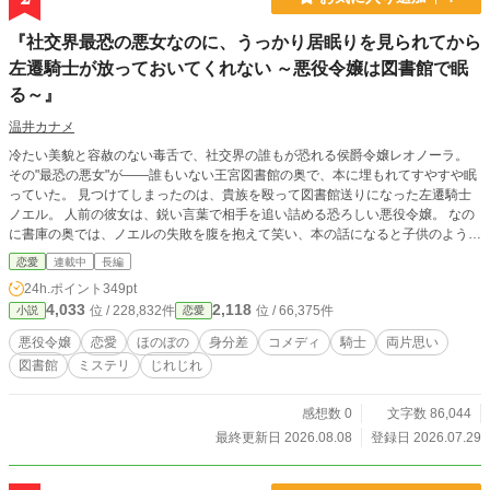
『社交界最恐の悪女なのに、うっかり居眠りを見られてから
左遷騎士が放っておいてくれない ～悪役令嬢は図書館で眠
る～』
温井カナメ
冷たい美貌と容赦のない毒舌で、社交界の誰もが恐れる侯爵令嬢レオノーラ。
その"最恐の悪女"が――誰もいない王宮図書館の奥で、本に埋もれてすやすや眠
っていた。 見つけてしまったのは、貴族を殴って図書館送りになった左遷騎士
ノエル。 人前の彼女は、鋭い言葉で相手を追い詰める恐ろしい悪役令嬢。 なの
に書庫の奥では、ノエルの失敗を腹を抱えて笑い、本の話になると子供のように
目を輝かせる、ただの妙な女で。 空腹も忘れて本を読み続ける姿を放っておけ
恋愛
連載中
長編
ず、ノエルは自分の弁当をわけてやるようになる。 はじめは半分こだった昼食
24h.ポイント
349pt
も、いつしか最初から二人分に。 ▎ 「君にぴったりだと思ったけどね。体が丈
4,033
2,118
位 / 228,832件
位 / 66,375件
小説
恋愛
夫で、馬鹿正直に人助けばかりして、図書館なんかに左遷されちゃった人には」
▎ 「左遷言うなオラ」 人前では他人同士。 書庫の奥では遠慮のない軽口を交わ
悪役令嬢
恋愛
ほのぼの
身分差
コメディ
騎士
両片思い
す間柄。 ノエルが彼女の名を呼びたいと尋ねると、令嬢は何でもないことのよ
図書館
ミステリ
じれじれ
うに答えた。 ▎ 「それなら、ノラでいいよ」 ▎ 「ノラ？」 ▎ 「昔はそう呼ば
れてた」 悪名高いレオノーラと、書庫で無邪気に笑うノラ。 なぜ彼女は二つの
顔を使い分け、恐ろしい悪役令嬢であり続けるのか。 その素顔を知っているの
感想数 0
文字数 86,044
は、態度は荒いが世話焼きな左遷騎士、ただ一人。 王宮図書館の片隅から始ま
最終更新日 2026.08.08
登録日 2026.07.29
る、秘密と昼食と軽口の異世界恋愛。 じれじれ両片思いの、ハッピーエンドで
す。