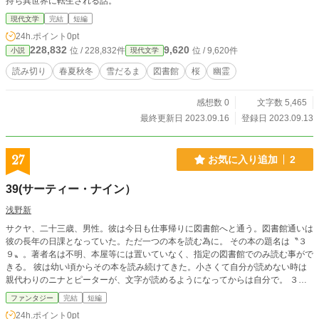
持ち異世界に転生される話。
現代文学
完結
短編
24h.ポイント
0pt
228,832
9,620
位 / 228,832件
位 / 9,620件
小説
現代文学
読み切り
春夏秋冬
雪だるま
図書館
桜
幽霊
感想数 0
文字数 5,465
最終更新日 2023.09.16
登録日 2023.09.13
27
お気に入り追加
2
39(サーティー・ナイン）
浅野新
サクヤ、二十三歳、男性。彼は今日も仕事帰りに図書館へと通う。図書館通いは
彼の長年の日課となっていた。ただ一つの本を読む為に。 その本の題名は〝３
９〟。著者名は不明、本屋等には置いていなく、指定の図書館でのみ読む事がで
きる。 彼は幼い頃からその本を読み続けてきた。小さくて自分が読めない時は
親代わりのニナとピーターが、文字が読めるようになってからは自分で。 ３９
の内容は何でもない、普通の家族の成長物語である。ただ特殊な点は何冊読んで
ファンタジー
完結
短編
も終わりがない事と、三つの制約があるという事。一つ、３９を読み続ける事。
24h.ポイント
0pt
二つ、他人に自分が３９を読んでいる事やそれについて一言も漏らしてはいけな