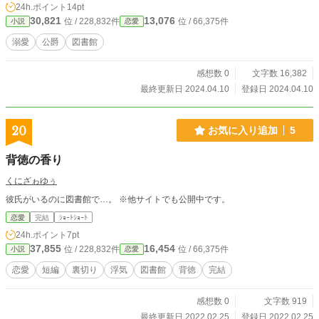
24h.ポイント
14pt
ロッツィ公爵当主のルキアーノと出会って、いつからか彼の事を好きとなってい
30,821
13,076
位 / 228,832件
位 / 66,375件
小説
恋愛
た… こちらの作品は「小説家になろう」にも、掲載されています。
溺愛
公爵
図書館
感想数 0
文字数 16,382
最終更新日 2024.04.10
登録日 2024.04.10
20
お気に入り追加
5
背徳の香り
くにざゎゆぅ
彼氏がいるのに図書館で…。 ※他サイトでも公開中です。
恋愛
完結
ｼｮｰﾄｼｮｰﾄ
24h.ポイント
7pt
37,855
16,454
位 / 228,832件
位 / 66,375件
小説
恋愛
恋愛
短編
裏切り
浮気
図書館
背徳
完結
感想数 0
文字数 919
最終更新日 2022.02.25
登録日 2022.02.25