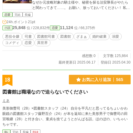
なぜか元攻略対象の騎士様や、秘密を探る治安隊長がやたら
と関わってきて……。 お願い、放っておいてください！ 私は
ただ、静かに本が読みたいだけなんです！ 本好き元悪役令嬢
恋愛
完結
長編
の、平穏とは程遠い（？）お仕事＆ゆる恋（未満？）奮闘
24h.ポイント
21pt
記！
25,848
11,124
位 / 228,832件
位 / 66,375件
小説
恋愛
悪役令嬢
司書
図書館司書
図書館
ざまぁ
婚約破棄
溺愛
コメディ
恋愛
異世界
感想数 0
文字数 125,864
最終更新日 2025.06.17
登録日 2025.04.30
18
お気に入り追加
565
図書館は職場なので迫らないでください
ミネ
美形御曹司（28）×図書館スタッフ（24） 自分を平凡だと思ってるちょいかわ
眼鏡の図書館スタッフ藤野百介（24）が本を返却に来た美形男子で御曹司の田
宮唯継（28）と付き合い、童貞を捨てようとがんばる話。ほのぼの、いちゃい
ちゃです。
BL
完結
長編
R18