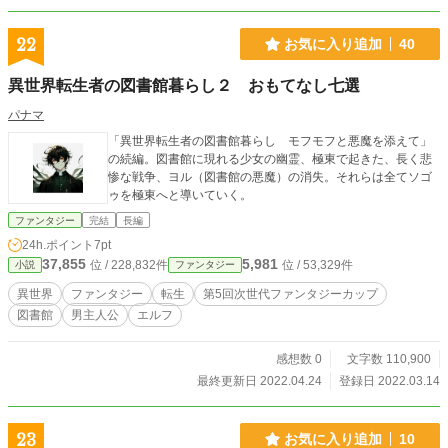
22
お気に入り追加
40
異世界転生者の図書館暮らし２ おもてなし七選
パナマ
「異世界転生者の図書館暮らし モフモフと悪魔を添えて」
の続編。図書館に現れる少女の幽霊、極東で起きた、長く悲
惨な戦争、ヨル（図書館の悪魔）の消失。それらは全てソゴ
ゥを極東へと導いていく。
ファンタジー
完結
長編
24h.ポイント
7pt
37,855
5,981
位 / 228,832件
位 / 53,329件
小説
ファンタジー
異世界
ファンタジー
転生
第5回次世代ファンタジーカップ
図書館
男主人公
エルフ
感想数 0
文字数 110,900
最終更新日 2022.04.24
登録日 2022.03.14
23
お気に入り追加
10