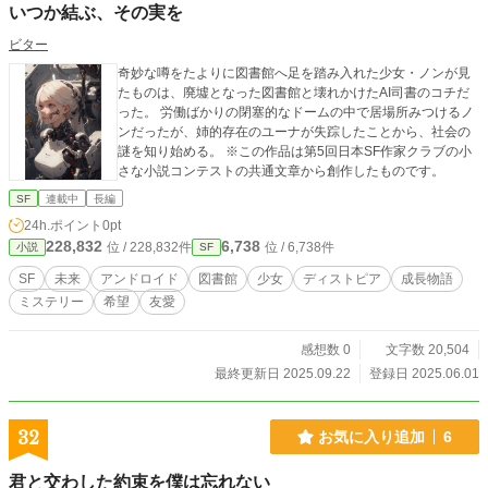
いつか結ぶ、その実を
ビター
奇妙な噂をたよりに図書館へ足を踏み入れた少女・ノンが見
たものは、廃墟となった図書館と壊れかけたAI司書のコチだ
った。 労働ばかりの閉塞的なドームの中で居場所みつけるノ
ンだったが、姉的存在のユーナが失踪したことから、社会の
謎を知り始める。 ※この作品は第5回日本SF作家クラブの小
さな小説コンテストの共通文章から創作したものです。
SF
連載中
長編
24h.ポイント
0pt
228,832
6,738
位 / 228,832件
位 / 6,738件
小説
SF
SF
未来
アンドロイド
図書館
少女
ディストピア
成長物語
ミステリー
希望
友愛
感想数 0
文字数 20,504
最終更新日 2025.09.22
登録日 2025.06.01
32
お気に入り追加
6
君と交わした約束を僕は忘れない