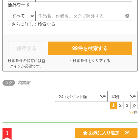
除外ワード
+ さらに詳しく検索する
保存する
99
件を検索する
検索条件の保存には
ロ
× 検索条件をクリアする
グイン
が必要です。
図書館
タグ
1
2
3
99
件
1
お気に入り追加
26