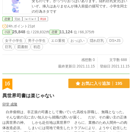
女ものです。がっつりおっぱいあります。隠れ巨乳女児はい
いぞ。挿入はありませんが挿入前提の描写です。小学生同士
の行為ネタです
恋愛
完結
ｼｮｰﾄｼｮｰﾄ
R18
24h.ポイント
21pt
25,848
11,124
位 / 228,832件
位 / 66,375件
小説
恋愛
女子小学生
男子小学生
エロ重視
おっぱい
隠れ巨乳
DS×JS
巨乳
図書館
初恋
感想数 0
文字数 688
最終更新日 2021.11.15
登録日 2021.11.15
16
お気に入り追加
195
異世界司書は楽じゃない
卯堂 成隆
白井俊樹は、非正規の司書として働いていた高校を辞職し、無職となった。
そんな彼の元に古い知人から就職の誘いが届く。 だが、その雇い主の正体
は異世界の神。 しかも赴任地は異世界!? さらに、業務のため人間外への肉
体改造必須。 しまいには現地で発生したトラブルにより、ようやく赴任した