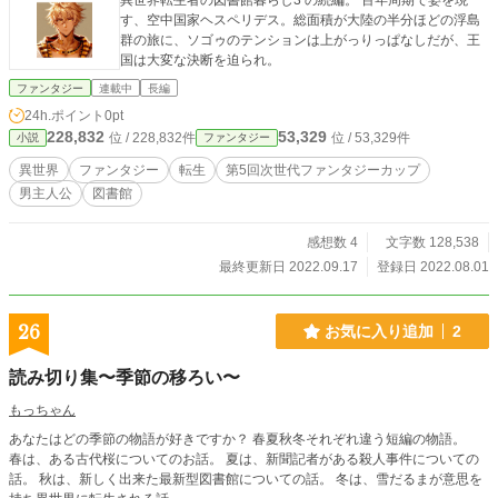
異世界転生者の図書館暮らし3 の続編。 百年周期で姿を現
す、空中国家ヘスペリデス。総面積が大陸の半分ほどの浮島
群の旅に、ソゴゥのテンションは上がっりっぱなしだが、王
国は大変な決断を迫られ。
ファンタジー
連載中
長編
24h.ポイント
0pt
228,832
53,329
位 / 228,832件
位 / 53,329件
小説
ファンタジー
異世界
ファンタジー
転生
第5回次世代ファンタジーカップ
男主人公
図書館
感想数 4
文字数 128,538
最終更新日 2022.09.17
登録日 2022.08.01
26
お気に入り追加
2
読み切り集〜季節の移ろい〜
もっちゃん
あなたはどの季節の物語が好きですか？ 春夏秋冬それぞれ違う短編の物語。
春は、ある古代桜についてのお話。 夏は、新聞記者がある殺人事件についての
話。 秋は、新しく出来た最新型図書館についての話。 冬は、雪だるまが意思を