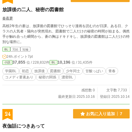
放課後の二人、秘密の図書館
春夜夢
高校2年生の蒼は、放課後の図書館でひっそり漫画を読むのが日課。ある日、ク
ラスの人気者・陽向が突然現れ、図書館で二人だけの秘密の時間が始まる。偶然
手が触れ合った瞬間から、蒼の胸はドキドキし、放課後の図書館は二人だけの特
別な場所に。
BL
完結
短編
24h.ポイント
7pt
37,855
10,196
位 / 228,832件
位 / 31,435件
小説
BL
学園BL
初恋
放課後
図書館
少年同士
甘酸っぱい
青春
コメディ要素あり
秘密の関係
濃密BL
感想数 0
文字数 7,733
最終更新日 2025.10.16
登録日 2025.10.14
24
お気に入り追加
7
夜伽話につきあって