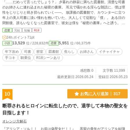
​「……だめって言ったでしょう？」 夕暮れの静寂に満ちた図書館。清楚な司書
のお姉さんに連れ込まれた秘密の書庫。 耳元で囁かれる淫らな朗読に、僕は理
性をじりじりと焼き切られていく――。 ​放課後の図書館で、カウンターに立つ
年上の美人司書に淡い憧れを抱いていた、大人しくて従順な「僕」。 ある日の
閉館後、誰もいなくなった図書室で、彼女は僕を『秘密の書庫』へと誘う。 ​読
書灯の琥珀色の光が照らす中、始まったのは彼女のお気に入りの官能小説『書架
恋愛
完結
短編
R18
の情事』の朗読会。 大人の包容力と妖艶な声音で、僕の耳元を、そして身体を
24h.ポイント
71pt
じりじりと焦らすお姉さん。 目の前で自ら秘部を割り開いて魅せつける圧倒的
13,529
5,951
位 / 228,832件
位 / 66,375件
小説
恋愛
な色気に、脳が狂いそうになったその時――僕の中で、大人しい『少年』の殻が
パキッ！と音を立てて割れた。 ​「あ、あ、嘘……っ、まだ男の子……だと思っ
年下攻め
司書
密室
図書館
焦らし
お姉さん
イチャイチャ
てたのに……こんな、ちからっ！」 ​主導権を握っていたはずの司書お姉さんの
手コキ
騎乗位
R18シーンあり
腰をガッチリと掴み、下から猛烈に突き上げる男の本能。 立場は一瞬にして逆
転し、僕は彼女を長椅子のクッションへと強引に組み伏せる。 大人のプライド
も気品も、荒々しいピストンの前にはもはや意味をなさず、清楚だった彼女は快
感想数 0
文字数 11,099
感に溺れ、貪欲に熱杭をねだる――。 ​茜色の夕暮れから、深い夜の闇へ。 美し
最終更新日 2026.05.24
登録日 2026.05.23
くも淫らな司書お姉さんに翻弄された少年が、獰猛な雄へと覚醒していく、攻守
逆転の密室官能劇。 ​（全5話・完結済）
10
お気に入り追加
317
断罪されるヒロインに転生したので、退学して本物の聖女を
目指します！
オレンジ方解石
『アリシア・ソル！！ お前は偽聖女だ！！』 黒髪の青年がアリシアを糾弾