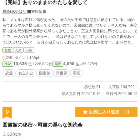
【完結】ありのままのわたしを愛して
彩華(あやはな)
書籍情報
私、ノエルは左目に傷があった。 そのため学園では悪意に晒されている。婚約
者であるマルス様は庇ってくれないので、図書館に逃げていた。そんな時、外交
官である兄が国外視察から帰ってきたことで、王立大図書館に行けることに。そ
こで、一人の青年に会うー。 私は好きなことをしてはいけないの？傷があっ
てはいけないの？ 自分が自分らしくあるために私は動き出すー。ありのまま
でいいよね？
恋愛
完結
長編
24h.ポイント
106pt
10,635
4,696
位 / 228,832件
位 / 66,375件
小説
恋愛
恋愛
女主人公
図書館
異世界
学園
感想数 31
文字数 104,799
最終更新日 2024.10.16
登録日 2024.06.19
9
お気に入り追加
11
図書館の秘密～司書の淫らな朗読会
くろがねや