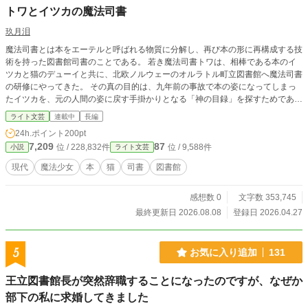
トワとイツカの魔法司書
玖月泪
魔法司書とは本をエーテルと呼ばれる物質に分解し、再び本の形に再構成する技
術を持った図書館司書のことである。 若き魔法司書トワは、相棒である本のイ
ツカと猫のデューイと共に、北欧ノルウェーのオルラトル町立図書館へ魔法司書
の研修にやってきた。 その真の目的は、九年前の事故で本の姿になってしまっ
たイツカを、元の人間の姿に戻す手掛かりとなる「神の目録」を探すためであっ
た。 ※この物語はフィクションです。実在の人物、団体とは一切関係ありませ
ライト文芸
連載中
長編
ん。 ※「小説家になろう」「カクヨム」でも連載中。
24h.ポイント
200pt
7,209
87
位 / 228,832件
位 / 9,588件
小説
ライト文芸
現代
魔法少女
本
猫
司書
図書館
感想数 0
文字数 353,745
最終更新日 2026.08.08
登録日 2026.04.27
5
お気に入り追加
131
王立図書館長が突然辞職することになったのですが、なぜか
部下の私に求婚してきました