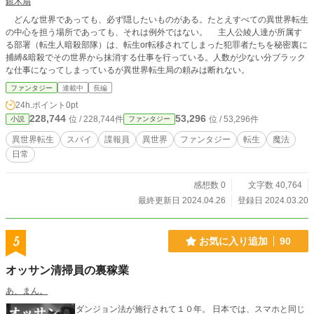
銀木扇
どんな世界であっても、必ず隠したいものがある。たとえすべての異世界転生
の中心を担う場所であっても、それは例外ではない。 主人公綾人達が所属す
る部署（転生人暗殺部隊）は、転生or転移されてしまった犯罪者たちを秘密裏に
捕縛&暗殺でその世界から抹消する仕事を行っている。人数が少ない分ブラック
な仕事になってしまっているが異世界転生局の頼みは断れない。
ファンタジー
連載中
長編
24h.ポイント
0pt
228,744
53,296
位 / 228,744件
位 / 53,296件
小説
ファンタジー
異世界転生
スパイ
諜報員
異世界
ファンタジー
転生
魔法
日常
感想数 0
文字数 40,764
最終更新日 2024.04.26
登録日 2024.03.20
5
お気に入り追加
90
オッサン清掃員の裏稼業
あ、まん。
ダンジョン法が施行されて１０年。 日本では、スマホと同じ