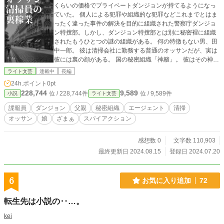
くらいの価格でプライベートダンジョンが持てるようになっ
ていた。 個人による犯罪や組織的な犯罪などこれまでとはま
ったく違った事件の解決を目的に組織された警察庁ダンジョ
ン特捜部。しかし、ダンジョン特捜部とは別に秘密裡に組織
されたもうひとつの謎の組織がある。 何の特徴もない男、田
中一郎。 彼は清掃会社に勤務する普通のオッサンだが、実は
彼には裏の顔がある。 国の秘密組織「神籬」。 彼はその神籬
のトップエージェントして活躍しているが、妻と娘には本当
ライト文芸
連載中
長編
の正体は知られていない。 反抗期に突入した娘といつか家族
24h.ポイント
0pt
水入らずで旅行に行けることを夢見て、田中一郎は今日も凶
228,744
9,589
位 / 228,744件
位 / 9,589件
小説
ライト文芸
悪なダンジョン犯罪を撲滅するべく奔走する。 ある日、娘が
だまされ、ダンジョン配信中にオープンチャンネルで裸にひ
諜報員
ダンジョン
父親
秘密組織
エージェント
清掃
ん剝かれそうになったのを全力で魔物を消し炭にして、娘が
オッサン
娘
ざまぁ
スパイアクション
一躍有名人に……。田中一郎は娘を守りながら巨大な悪に立
ち向かう。 ※ダンジョンも出てきますが、スパイアクション
がメインです。
感想数 0
文字数 110,903
最終更新日 2024.08.15
登録日 2024.07.20
6
お気に入り追加
72
転生先は小説の‥…。
kei