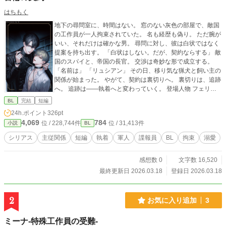
はちもく
地下の尋問室に、時間はない。 窓のない灰色の部屋で、敵国
の工作員が一人拘束されていた。 名も経歴も偽り。 ただ腕が
いい、それだけは確かな男。 尋問に対し、彼は白状ではなく
提案を持ち出す。 「白状はしない。だが、契約ならする」 敵
国のスパイと、帝国の長官。 交渉は奇妙な形で成立する。
「名前は」 「リュシアン」 その日、移り気な猟犬と飼い主の
関係が始まった。 やがて、契約は裏切りへ。 裏切りは、追跡
へ。 追跡は――執着へと変わっていく。 登場人物 フェリク
ス・ハルトマン 帝国軍情報部の長官。 感情を見せない軍人。
BL
完結
短編
静かな視線で相手を見定める。 リュシアン・モロー 敵国の諜
24h.ポイント
326pt
報員。 捕虜の立場でありながら、白状ではなく契約を持ち出
4,069
784
位 / 228,744件
位 / 31,413件
小説
BL
す男。 軽口と皮肉を武器にする。
シリアス
主従関係
短編
執着
軍人
諜報員
BL
拘束
溺愛
感想数 0
文字数 16,520
最終更新日 2026.03.18
登録日 2026.03.18
2
お気に入り追加
3
ミーナ-特殊工作員の受難-