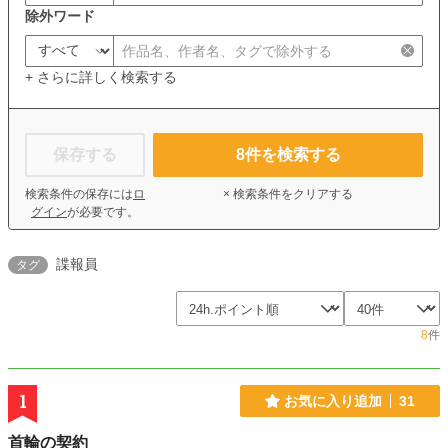
除外ワード
+ さらに詳しく検索する
保存する
8
件を検索する
検索条件の保存には
ロ
× 検索条件をクリアする
グイン
が必要です。
諜報員
タグ
8
件
1
お気に入り追加
31
首輪の契約