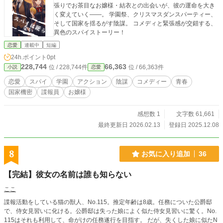
張りでお茶目なお嬢様・結衣との出会いが、彼の運命を大き
く変えていく――。 学園祭、クリスマスダンスパーティー、
そして国家を揺るがす陰謀。 コメディと緊張感が交錯する、
異色のスパイストーリー！
恋愛
連載中
短編
24h.ポイント
0pt
228,744
66,363
位 / 228,744件
位 / 66,363件
小説
恋愛
恋愛
スパイ
学園
アクション
陰謀
コメディー
青春
国家機密
諜報員
お嬢様
感想数 1
文字数 61,661
最終更新日 2026.02.13
登録日 2025.12.08
8
お気に入り追加
36
【完結】彼女の名前は誰も知らない
ここ
諜報活動をしている猫の獣人、No.115。推定年齢は8歳。任務についた公爵邸
で、侍女見習いに化ける。公爵邸は失った娘によく似た侍女見習いに驚く。No.
115はそれも利用して、命がけの任務遂行を目指す。 だが、失くした娘に似たN