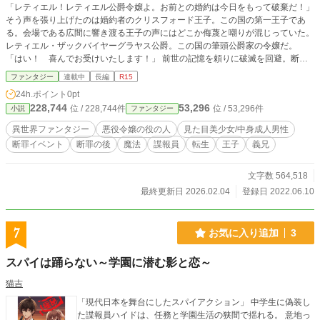
「レティエル！レティエル公爵令嬢よ。お前との婚約は今日をもって破棄だ！」
そう声を張り上げたのは婚約者のクリスフォード王子。この国の第一王子であ
る。会場である広間に響き渡る王子の声にはどこか侮蔑と嘲りが混じっていた。
レティエル・ザックバイヤーグラヤス公爵。この国の筆頭公爵家の令嬢だ。
「はい！ 喜んでお受けいたします！」 前世の記憶を頼りに破滅を回避。断罪
イベントも無事に乗り越えた。やれやれと安堵する間もなく陰謀めいた動きにす
ファンタジー
連載中
長編
R15
っかり巻き込まれて――― 他サイトに掲載中。
24h.ポイント
0pt
228,744
53,296
位 / 228,744件
位 / 53,296件
小説
ファンタジー
異世界ファンタジー
悪役令嬢の役の人
見た目美少女/中身成人男性
断罪イベント
断罪の後
魔法
諜報員
転生
王子
義兄
文字数 564,518
最終更新日 2026.02.04
登録日 2022.06.10
7
お気に入り追加
3
スパイは踊らない～学園に潜む影と恋～
猫吉
「現代日本を舞台にしたスパイアクション」 中学生に偽装し
た諜報員ハイドは、任務と学園生活の狭間で揺れる。 意地っ