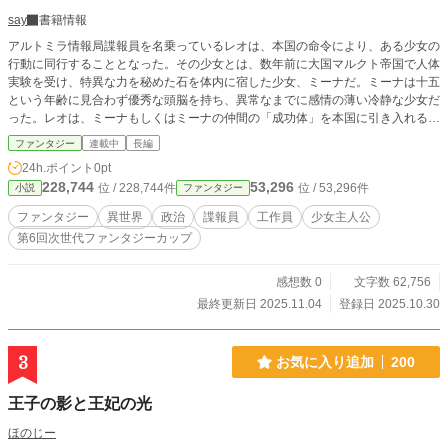
say
書籍情報
アルトミラ情報局諜報員を名乗っているレオは、本国の命令により、ある少女の
行動に同行することとなった。その少女とは、数年前に大国マルクト帝国で人体
実験を受け、特異な力を秘めた石を体内に宿した少女、ミーナだ。ミーナは十五
という年齢に見合わず優秀な頭脳を持ち、異常なまでに感情の薄い冷静な少女だ
った。レオは、ミーナもしくはミーナの仲間の「成功体」を本国に引き入れるべ
く同行するのだが、ミーナの思惑はレオの想像を越えていく。
ファンタジー
連載中
長編
24h.ポイント
0pt
228,744
53,296
位 / 228,744件
位 / 53,296件
小説
ファンタジー
ファンタジー
異世界
政治
諜報員
工作員
少女主人公
第6回次世代ファンタジーカップ
感想数 0
文字数 62,756
最終更新日 2025.11.04
登録日 2025.10.30
3
お気に入り追加
200
王子の影と王妃の光
ほのじー