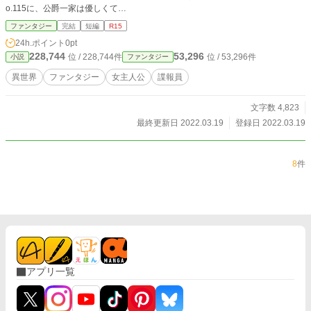
o.115に、公爵一家は優しくて…
ファンタジー
完結
短編
R15
24h.ポイント
0pt
228,744
53,296
位 / 228,744件
位 / 53,296件
小説
ファンタジー
異世界
ファンタジー
女主人公
諜報員
文字数 4,823
最終更新日 2022.03.19
登録日 2022.03.19
8
件
アプリ一覧