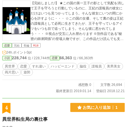
【完結しました!】 ★この国の第一王子の影として気配を消し
て王子を守ろうと行動しているのに、王妃の諜報員の彼女に
だけはいつも見つかってしまう。そんな彼女にいつの間にか
心を許すように・・・ ☆この国の女優、そして裏の姿は王妃
の諜報員として必死に生きてきたが、王子を守っているアイ
ツをいつも目で追ってしまう。そんな彼に惹かれてしま
う・・・ ※視点が交互に入れ替わります ※別作品である“秘
密の師弟関係”の登場人物ですが、この作品だけ読んでも支障
ありません ※一部性的描写がありますご注意下さい
恋愛
完結
長編
R18
24h.ポイント
0pt
228,744
66,363
位 / 228,744件
位 / 66,363件
小説
恋愛
異世界
恋愛
すれ違い
ハッピーエンド
脇役
諜報員
美男美女
両片思い
遊郭
感想数 0
文字数 26,694
最終更新日 2019.01.14
登録日 2018.12.21
4
お気に入り追加
1
異世界転生局の裏仕事