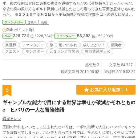
ず、彼の役割は冒険に必要な物資を運搬するただの【荷物持ち】だったからだ。
今後の身の振り方をギルド職員に相談したところ返ってきた言葉は意外なものだ
った。 ※２０１９年６月２日から更新頻度と投稿文字数を以下の通りに変えま
す 更新頻度はメインで投稿している作品もありますので不定期の投稿となりま
ファンタジー
連載中
長編
す。 文字数は２０００文字程度を予定しておりますので、以上の点を踏まえて
24h.ポイント
0pt
ご理解とご了承いただければなと思います。 ※この小説はアルファポリス、小
228,724
53,293
位 / 228,724件
位 / 53,293件
小説
ファンタジー
説家になろうの両サイトで同時投稿されています。
異世界
ファンタジー
旅
追い出され
成り上がり？
冒険者
クエスト
モンスター
元Ｓランク冒険者
無自覚系主人公
感想数 3
文字数 64,727
最終更新日 2019.06.02
登録日 2019.02.24
5
お気に入り追加
1
ギャンブルな能力で目にする世界は幸せか破滅かそれともet
c ヒバリの一人な冒険物語
鏑屋アレン
王国の外れもいいとこに生まれたヒバリは、一瞬の油断で人生にハンディキャッ
プを背負ってしまった。ハンデと言っても村では、それなりに楽しく生活はでき