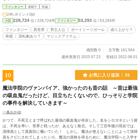
ついては、顔は苦手ですので……好みの女性キャラの顔を連想しておいて下さ
ファンタジー
連載中
長編
い。 今のところの流行から、スズカさんやネイチャさんや、フラッシュさんあ
24h.ポイント
0pt
たりがお薦めです。 ８／２７ エピローグまでアップ完了です。読んで頂いた
228,724
53,293
位 / 228,724件
位 / 53,293件
小説
ファンタジー
方々のおかげで、モチベーション保ててます。 ありがとうございます！ ８／３
１追記 ちょこちょこと修正やらやってます……。内容は、近況にてm(_ _)ｍ ９
ファンタジー
異世界
男主人公
ボーイミーツガール
成り上がり？
／19 ファンタジー小説大賞、中間より前の順位が固持できています。投票し
発掘
逆転劇あり？
マジックアイテム
て頂いた方々、ありがとうございました！ ９／２０ 技術長の高慢と欺瞞の
渦 その５は、長くなりましたので前後編に分けました。何卒、ご容赦下さいま
せ。
感想数 0
文字数 181,564
最終更新日 2025.07.23
登録日 2022.08.01
10
お気に入り追加
33
魔法学院のヴァンパイア、強かったのも昔の話 ～昔は最強
の吸血鬼だったけど、目立ちたくないので、ひっそりと学院
の事件を解決していきます～
一条おかゆ
かつて、不死王とまで呼ばれた最強の吸血鬼が存在した。名をシロガネという彼
は、不死を率い、世界と戦ったが、あえなく敗北。そして三百年後の現在では、
清掃員として真面目に働いていた！ しかし、魔法が使えないことによって清掃
員をクビにされてしまったシロ。魔法の資格を得るために、魔法学院へと入学す