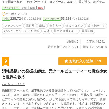
ィを紹介される。 そのパーティは、ダンピール、エルフ、狼の獣人、ホビット
と、人外で構成されたパーティだった。
ファンタジー
完結
長編
R15
24h.ポイント
0pt
228,724
53,293
位 / 228,724件
位 / 53,293件
小説
ファンタジー
ファンタジー
異世界
魔法
女主人公
追放ヒロイン
成り上がり？
なろう、カクヨムにも掲載
人外
視点切り替えあり
因果応報
感想数 0
文字数 44,991
最終更新日 2022.09.21
登録日 2022.08.29
9
お気に入り追加
19
消耗品扱いの発掘技師は、元クールビューティーな魔造少女
と世界を救う
わたなべ ゆたか
発掘都市アーハムで、最下級民である発掘技師をしていたアウィン・コーナル。
ある日、本当に偶然に発掘された人形を手にしたときから、平凡な最下級民だっ
たアウィンの運命が流転し始める。 少しでも楽しんで頂けたら幸いです。 後書
きっぽいのは、とりあえずなしで進めます。大賞用です。 挿絵は、設定画のつ
もり……です。イメージを掴んで頂けたらと思います。 レオナシアの設定画に