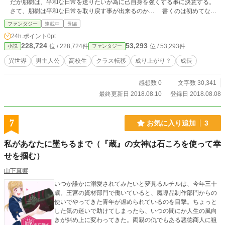
だが朋樹は、平和な日常を送りたいが為に己自身を強くする事に決意する。
さて、朋樹は平和な日常を取り戻す事が出来るのか… 書くのは初めてなの
で、誤字脱字が多かったり、文章とかも、おかしかったりすると思いますが。気
ファンタジー
連載中
長編
づいたら指摘していただけると嬉しいです。 なろうとカクヨムにも出していま
24h.ポイント
0pt
す。 これからよろしいお願いします。
228,724
53,293
位 / 228,724件
位 / 53,293件
小説
ファンタジー
異世界
男主人公
高校生
クラス転移
成り上がり？
成長
感想数 0
文字数 30,341
最終更新日 2018.08.10
登録日 2018.08.08
7
お気に入り追加
3
私があなたに墜ちるまで（『蔵』の女神は石ころを使って幸
せを掴む）
山下真響
いつか誰かに溺愛されてみたいと夢見るルチルは、今年三十
歳。王宮の資材部門で働いていると、魔導品制作部門からの
使いでやってきた青年が虐められているのを目撃。ちょっと
した気の迷いで助けてしまったら、いつの間にか人生の風向
きが斜め上に変わってきた。両親の仇でもある悪徳商人に狙