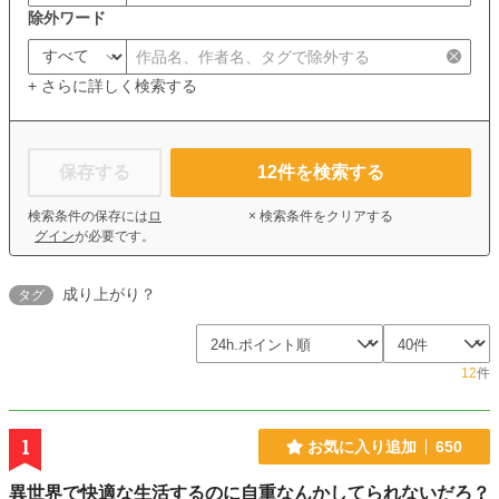
除外ワード
+ さらに詳しく検索する
保存する
12
件を検索する
検索条件の保存には
ロ
× 検索条件をクリアする
グイン
が必要です。
成り上がり？
タグ
12
件
1
お気に入り追加
650
異世界で快適な生活するのに自重なんかしてられないだろ？