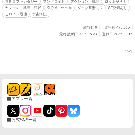
異世界ファンタジー
アンドロイド
アクション・戦闘
成り上がり？
に背中を押されて、俺はその「禁忌」を犯した。 封印を破ったコンテナの中
ヤンデレ・執着・狂愛
身分差・年の差
ダーク要素あり
SF要素あり
身。 そこに眠っていたのは、兵器でも財宝でもねえ。コールドスリープカプセ
ヒロイン最強
宇宙海賊
ルに浮かぶ、たった一人の少女だった。 「ベレットが望むなら、私のこの身体
だって！ あなたに、全部、あげるから……！」 目を覚ました彼女――かつての
王国の学園の後輩であり、銀河の未来を予知する『星詠の巫女』ミューは、無垢
感想数 0
文字数 473,565
な瞳でそう告げた。 銀河の誰よりも重く、熱っぽく、狂おしいほどの愛を込め
最終更新日 2026.05.23
登録日 2025.12.15
て。 だが、運命ってやつは残酷だ。 彼女を狙って動き出したのは、銀河を牛耳
る「惑星企業連合」に「アンドロメダ正教会」。 さらには、コンドル王国の艦
隊までもが、俺たちの行く手を阻む。 さらに、銀河の重力は妙なモンまで引き
12
件
寄せやがる。 仮面の下に悲しき過去を隠した、３億の賞金首である妖艶な女海
賊ローズマリー。 聖なるヴェールを纏い、重火器をぶっ放すシスター・ミンク
ス。 復讐の炎を燃やす、生意気な天才メカニック少女ユウキ。 どいつもこいつ
も、“訳あり”な女たちばかりだ。 逃げ場のない戦火の宇宙（そら）。 守るべき
は６億の金か、それとも女の涙か。 失われた過去を背負い、俺は再び硝煙の渦
中へと飛び立つ！ 銀河の深淵で、二つの魂が共鳴する時――フォワードが覚醒
する。
アプリ一覧
公式SNS一覧