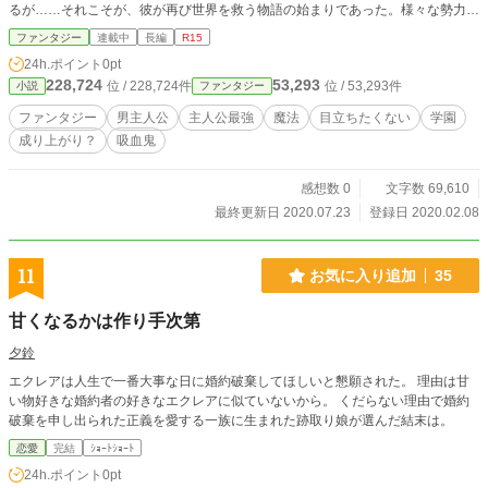
るが……それこそが、彼が再び世界を救う物語の始まりであった。様々な勢力の
陰謀渦巻く魔法学院で、彼は吸血鬼と気が付かれずに、魔法の資格を取れるの
ファンタジー
連載中
長編
R15
か！？
24h.ポイント
0pt
228,724
53,293
位 / 228,724件
位 / 53,293件
小説
ファンタジー
ファンタジー
男主人公
主人公最強
魔法
目立ちたくない
学園
成り上がり？
吸血鬼
感想数 0
文字数 69,610
最終更新日 2020.07.23
登録日 2020.02.08
11
お気に入り追加
35
甘くなるかは作り手次第
夕鈴
エクレアは人生で一番大事な日に婚約破棄してほしいと懇願された。 理由は甘
い物好きな婚約者の好きなエクレアに似ていないから。 くだらない理由で婚約
破棄を申し出られた正義を愛する一族に生まれた跡取り娘が選んだ結末は。
恋愛
完結
ｼｮｰﾄｼｮｰﾄ
24h.ポイント
0pt