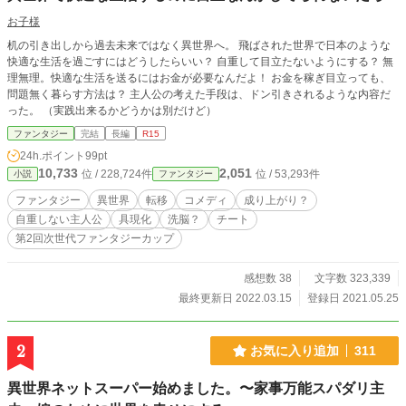
お子様
机の引き出しから過去未来ではなく異世界へ。 飛ばされた世界で日本のような
快適な生活を過ごすにはどうしたらいい？ 自重して目立たないようにする？ 無
理無理。快適な生活を送るにはお金が必要なんだよ！ お金を稼ぎ目立っても、
問題無く暮らす方法は？ 主人公の考えた手段は、ドン引きされるような内容だ
った。 （実践出来るかどうかは別だけど）
ファンタジー
完結
長編
R15
24h.ポイント
99pt
10,733
2,051
位 / 228,724件
位 / 53,293件
小説
ファンタジー
ファンタジー
異世界
転移
コメディ
成り上がり？
自重しない主人公
具現化
洗脳？
チート
第2回次世代ファンタジーカップ
感想数 38
文字数 323,339
最終更新日 2022.03.15
登録日 2021.05.25
2
お気に入り追加
311
異世界ネットスーパー始めました。〜家事万能スパダリ主