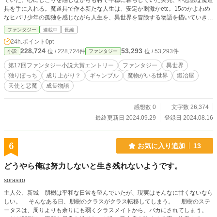
ていた。心にしこりを感じながらも村で平穏に暮らしていた矢先、不思議な魔道
具を手に入れる。魔道具で作る新たな人生は、安定か刺激かetc。15のかよわめ
なヒバリ少年の孤独を感じながら人生を、異世界を冒険する物語を描いていきま
す。
ファンタジー
連載中
長編
24h.ポイント
0pt
228,724
53,293
位 / 228,724件
位 / 53,293件
小説
ファンタジー
第17回ファンタジー小説大賞エントリー
ファンタジー
異世界
独りぼっち
成り上がり？
ギャンブル
魔物がいる世界
鍛冶屋
天使と悪魔
成長物語
感想数 0
文字数 26,374
最終更新日 2024.09.29
登録日 2024.08.16
6
お気に入り追加
13
どうやら俺は努力しないと生き残れないようです。
sorasiro
主人公、新城 朋樹は平和な日常を望んでいたが、現実はそんなに甘くないなら
しい。 そんなある日、朋樹のクラスがクラス転移してしまう。 朋樹のステ
ータスは、周りよりも余りにも弱くクラスメイトから、バカにされてしまう。