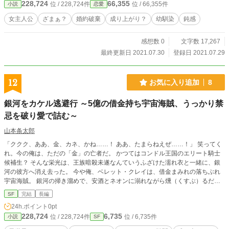
228,724
66,355
位 / 228,724件
位 / 66,355件
小説
恋愛
女主人公
ざまぁ？
婚約破棄
成り上がり？
幼馴染
鈍感
感想数 0
文字数 17,267
最終更新日 2021.07.30
登録日 2021.07.29
12
お気に入り追加
8
銀河をカケル逃避行 ～5億の借金持ち宇宙海賊、うっかり禁
忌を破り愛で詰む～
山本条太郎
「ククク、ああ、金、カネ、かね……！ ああ、たまらねえぜ……！」 笑ってく
れ。今の俺は、ただの「金」の亡者だ。 かつてはコンドル王国のエリート騎士
候補生？ そんな栄光は、王族暗殺未遂なんていうふざけた濡れ衣と一緒に、銀
河の彼方へ消え去った。 今や俺、ベレット・クレイは、借金まみれの落ちぶれ
宇宙海賊。 銀河の掃き溜めで、安酒とネオンに溺れながら燻（くすぶ）るだけ
のクズ野郎さ。負債総額、５億クレジット。笑える額だろ？ そんな俺のドブ板
SF
完結
長編
人生に、とんでもない博打（ヤマ）が舞い込んだ。 依頼主は、かつての恩師ガ
24h.ポイント
0pt
ルム。 報酬は、俺の人生ごと買い戻せる破格の「６億クレジット」。 条件はた
228,724
6,735
位 / 228,724件
位 / 6,735件
小説
SF
った一つ。厳重に封印されたコンテナを運ぶこと。そして――『決して、中身を
見るな』。 だがな、俺は運の悪い男だ。 ワープドライブの静寂の中、嫌な予感