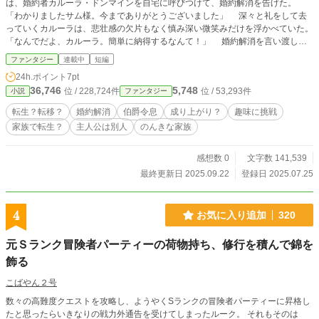
は、婚約者カルーラ・ドンマインを自宅に呼びつけて、婚約解消を告げた。
「わかりましたサム様。今までありがとうございました」 深々と礼をして去
っていくカルーラは、悲壮感の欠片もなく慎み深い微笑みだけを浮かべていた。
「なんでだよ、カルーラ。簡単に納得するなんて！」 婚約解消を言い渡した
伯爵令息サム・ロンベサールは、悔しげにその後ろ姿を脱力して眺めた。 そ
ファンタジー
連載中
短編
の背後では母親のマリンが、うんうんと頷きながら近づき彼の両肩に手を置い
24h.ポイント
7pt
た。 マリンはこの婚約に反対だったのだ。 「やったー! 婚約解消できた。マ
36,746
5,748
位 / 228,724件
位 / 53,293件
小説
ファンタジー
ジぎりだった」 カルーラは、婚約解消を心から喜んでいた。 だって私達は
知っていた。 これは映画で見た《愛と悲しみのカルーラ》に似ていたから。
転生？転移？
婚約解消
伯爵令息
成り上がり？
趣味に挑戦
それも家族揃って、役柄も一緒だ。 でも実体はあるし不思議。 何だか、
家族で転生？
主人公は別人
のんきな家族
別の世界にいるような感じなのだ。 (小説家になろうさん、カクヨムさんにも載
せています)
感想数 0
文字数 141,539
最終更新日 2025.09.22
登録日 2025.07.25
4
お気に入り追加
320
元Ｓランク冒険者パーティーの荷物持ち、修行を積んで錦を
飾る
こばやん２号
数々の高難度クエストを攻略し、ようやくSランクの冒険者パーティーに昇格し
たと思ったらいきなりの戦力外通告を受けてしまったルーク。 それもそのは