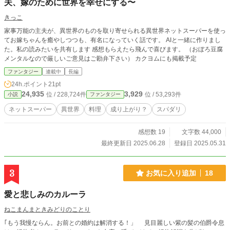
夫、嫁のために世界を幸せにする〜
きっこ
家事万能の主夫が、異世界のものを取り寄せられる異世界ネットスーパーを使っ
てお嫁ちゃんを癒やしつつも、有名になっていく話です。 AIと一緒に作りまし
た。私の読みたいを共有します 感想もらえたら飛んで喜びます。 （おぼろ豆腐
メンタルなので厳しいご意見はご勘弁下さい） カクヨムにも掲載予定
ファンタジー
連載中
長編
24h.ポイント
21pt
24,935
3,929
位 / 228,724件
位 / 53,293件
小説
ファンタジー
ネットスーパー
異世界
料理
成り上がり？
スパダリ
感想数 19
文字数 44,000
最終更新日 2025.06.28
登録日 2025.05.31
3
お気に入り追加
18
愛と悲しみのカルーラ
ねこまんまときみどりのことり
｢もう我慢ならん。お前との婚約は解消する！」 見目麗しい紫の髪の伯爵令息