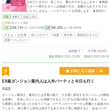
われていますが、石ころと、愛の力でざまぁします！ ★物語
スタート時のヒロインは既婚ですが、恋愛がらみでドロドロ
したりしません。ハッピーエンドを目指します。 ★盲目の青
年が公爵家の長男だったなんて、知らなかった。 ★陰で『蔵
恋愛
連載中
長編
R15
の女神』と呼ばれているのは、庶民の出自ながら専門知識が
24h.ポイント
0pt
豊富で、数々の王宮の使用人のピンチを救っているからなの
228,724
66,355
位 / 228,724件
位 / 66,355件
小説
恋愛
だが、本人は無意識である。
ざまぁ
お仕事
成り上がり？
純愛
身分差
真面目な主人公
恋愛ファンタジー
感想数 0
文字数 39,045
最終更新日 2021.10.09
登録日 2021.09.06
8
お気に入り追加
19
EX級ダンジョン案内人は人外パーティと今日も行く
琴葉悠
ダンジョン案内人。案内人とは言葉の綾で、入る度に変化するダンジョンの構造
を把握し、安全にダンジョンを突破できるようにする立場の存在である。 そん
な重要な立場であった少女ライラは、パーティのリーダーから邪魔だと追放され
てしまう。 困り果てた彼女は叔父でもありギルド長に相談すると、あるパーテ