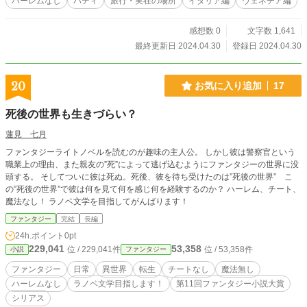
ハーレムなし
バディ
旅行・実在の場所
イタリア編
ヴェネチア編
感想数 0
文字数 1,641
最終更新日 2024.04.30
登録日 2024.04.30
20
お気に入り追加
17
死後の世界も生きづらい？
蓮見 七月
ファンタジーライトノベルを読むのが趣味の主人公。 しかし彼は警察官という
職業上の理由、また親友の”死”によって逃げ込むようにファンタジーの世界に没
頭する。 そしてついに彼は死ぬ。死後、彼を待ち受けたのは”死後の世界” こ
の”死後の世界”で彼は何を見て何を感じ何を経験するのか？ ハーレム、チート、
魔法なし！ ラノベ文学を目指してがんばります！
ファンタジー
完結
長編
24h.ポイント
0pt
229,041
53,358
位 / 229,041件
位 / 53,358件
小説
ファンタジー
ファンタジー
日常
異世界
転生
チートなし
魔法無し
ハーレムなし
ラノベ文学目指します！
第11回ファンタジー小説大賞
シリアス