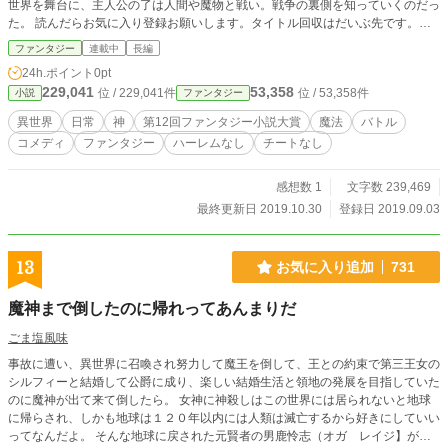
世界を舞台に、主人公の了は人間や魔物と戦い。戦争の裏側を知っていくのだっ
た。 読んだらお気に入り登録お願いします。タイトル回収はだいぶ先です。す
べての話に伏線あります。二十六話から大きく話が変わります。
ファンタジー
連載中
長編
24h.ポイント
0pt
229,041
53,358
位 / 229,041件
位 / 53,358件
小説
ファンタジー
異世界
日常
神
第12回ファンタジー小説大賞
魔法
バトル
コメディ
ファンタジー
ハーレムなし
チートなし
感想数 1
文字数 239,469
最終更新日 2019.10.30
登録日 2019.09.03
13
お気に入り追加
731
魔神まで倒したのに帰れってあんまりだ
ごま塩風味
事故に遭い、異世界に召喚され努力して魔王を倒して、王との約束で第三王女の
シルフィーと結婚して公爵に成り、楽しい結婚生活と領地の発展を目指していた
のに魔神が出て来て倒したら。 女神に神殺しはこの世界には居られないと地球
に帰らされ、しかも地球は１２０年以内には人類は滅亡するから好きにしていい
ってなんだよ。 そんな地球に戻された元賢者の男鹿怜志（オガ レイジ】が地