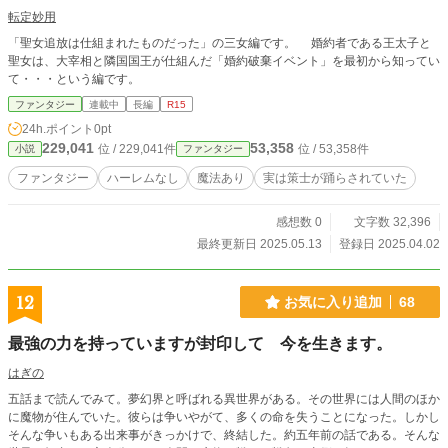
転定妙用
「聖女追放は仕組まれたものだった」の三女編です。 婚約者である王太子と
聖女は、大宰相と隣国国王が仕組んだ「婚約破棄イベント」を最初から知ってい
て・・・という編です。
ファンタジー
連載中
長編
R15
24h.ポイント
0pt
229,041
53,358
位 / 229,041件
位 / 53,358件
小説
ファンタジー
ファンタジー
ハーレムなし
魔法あり
実は策士が踊らされていた
感想数 0
文字数 32,396
最終更新日 2025.05.13
登録日 2025.04.02
12
お気に入り追加
68
最強の力を持っていますが封印して 今を生きます。
はぎの
五話まで読んでみて。夢幻界と呼ばれる異世界がある。その世界には人間のほか
に魔物が住んでいた。彼らは争いやがて、多くの命を失うことになった。しかし
そんな争いもある出来事がきっかけで、終結した。約五年前の話である。そんな