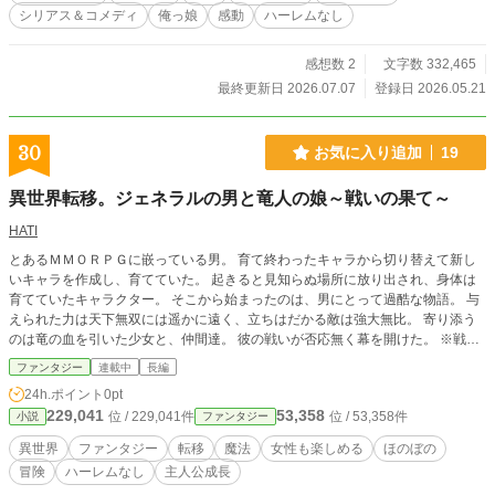
たな不自由に縛られていく。 せめて、今日よりもちょっとだ
シリアス＆コメディ
俺っ娘
感動
ハーレムなし
けマシな明日のために。 だれか、彼女に胃薬をあげてくださ
い。 笑って、泣いて、怒って、また笑う。 クソボケたちもや
るときはキッチリ決めてくれる…ハズ！ 感情のシートベルト
感想数 2
文字数 332,465
を用意して読んでください。 ストレスフルでハートフルなハ
最終更新日 2026.07.07
登録日 2026.05.21
イファンタジー。『自由のアリア』是非ご一読ください！ ==
================================== 第一部（十章）
完結済み（約40万字）。 現在、第二部（十一章～）相当部分
30
お気に入り追加
19
を執筆中です。
異世界転移。ジェネラルの男と竜人の娘～戦いの果て～
HATI
とあるＭＭＯＲＰＧに嵌っている男。 育て終わったキャラから切り替えて新し
いキャラを作成し、育てていた。 起きると見知らぬ場所に放り出され、身体は
育てていたキャラクター。 そこから始まったのは、男にとって過酷な物語。 与
えられた力は天下無双には遥かに遠く、立ちはだかる敵は強大無比。 寄り添う
のは竜の血を引いた少女と、仲間達。 彼の戦いが否応無く幕を開けた。 ※戦闘
等でやや過激と思われる表現があるため御注意下さい。
ファンタジー
連載中
長編
24h.ポイント
0pt
229,041
53,358
位 / 229,041件
位 / 53,358件
小説
ファンタジー
異世界
ファンタジー
転移
魔法
女性も楽しめる
ほのぼの
冒険
ハーレムなし
主人公成長