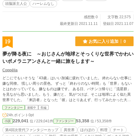
頭脳派主人公
ハーレムなし
感想数 0
文字数 22,575
最終更新日 2021.11.11
登録日 2021.11.07
19
お気に入り追加
0
夢が降る夜に ～おじさんが地球とそっくりな世界でかわい
いポメラニアンさんと一緒に旅をします～
Coppélia
どこにでもいそうな「43歳」はいい加減に疲れていました。 終わらない仕事に
嫌な同僚。 慌しい周りの景色。 ずっと「終わりのない時間」も「世界」もない
とはわかっていても、嫌なものは嫌です。 ある日、パチンコ帰りに「流星群」
を見ながら思いました。もう、嫌だと。 気がつけば、そこは地球によく似た異
世界でした。 「来訪者」となった「彼」はとりあえず、行ってみたかった大好
きなゲームやアニメの舞台を観に、ヨーロッパへ旅立ちました。 ナビゲーター
ファンタジー
連載中
長編
の歩くポメラニアンな田村くん（26歳）と一緒に。 とある中年に降りかかる、
24h.ポイント
0pt
星が見せた奇跡の物語。 大切なものを見つける旅に、一緒に出掛けませんか？
229,041
53,358
位 / 229,041件
位 / 53,358件
小説
ファンタジー
第4回次世代ファンタジーカップ
異世界
ほのぼの
料理
チート