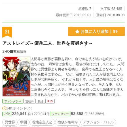
感想数 7
文字数 63,485
最終更新日 2018.09.01
登録日 2018.08.08
21
お気に入り追加
99
アストレイズ～傭兵二人、世界を震撼さす～
SHO
書籍情報
人間界と魔界が覇権を競い、血で血を洗う戦いを続けていた
太古の昔。 両陣営は疲弊し、最後の賭けに打って出た。 人間
界では異世界より勇者を召喚し、魔界でも魔王となるべく人
材を異世界に求めた。 だが、召喚された二人が親友同士だっ
た事が悲劇を招く。 それから数千年。人と魔の垣根はなくな
ったが、人間同士が争う世界となっていた。そんな中、互い
に反発し合う二人の男。 強大な力を持つ二人は敵味方を盛大
に巻き込みながら、バカでかい規模の喧嘩に明け暮れるのだ
った。 ＊この作品はノベルアッププラス様にも掲載しており
ファンタジー
連載中
長編
R15
ます
24h.ポイント
0pt
229,041
53,358
位 / 229,041件
位 / 53,358件
小説
ファンタジー
異世界
学園
現地産主人公
宿敵か相棒か
アクション・バトル