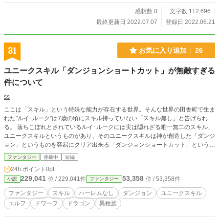
感想数 0
文字数 112,696
最終更新日 2022.07.07
登録日 2022.06.21
31
お気に入り追加
26
ユニークスキル「ダンジョンショートカット」が無敵すぎる
件について
ss
ここは「スキル」という特殊な能力が存在する世界。そんな世界の田舎町で生ま
れた"ルイ･ルーク"は7歳の頃にスキル持っていない「スキル無し」と告げられ
る。 落ちこぼれとされているルイ･ルークには実は隠れざる唯一無二のスキル、
ユニークスキルというものがあり、そのユニークスキルは神が創造した「ダンジ
ョン」というものを容易にクリア出来る「ダンジョンショートカット」というも
のである。 このダンジョンショートカットを使い、ルイ･ルークは英雄になるこ
ファンタジー
連載中
短編
とを目指す。 ※本気で執筆してるためhotランキングに載らなかったら打ち切り
24h.ポイント
0pt
にさせていただきます。何卒、応援のほどよろしくお願いします。
229,041
53,358
位 / 229,041件
位 / 53,358件
小説
ファンタジー
ファンタジー
スキル
ハーレムなし
ダンジョン
ユニークスキル
エルフ
ドワーフ
ドラゴン
異種族