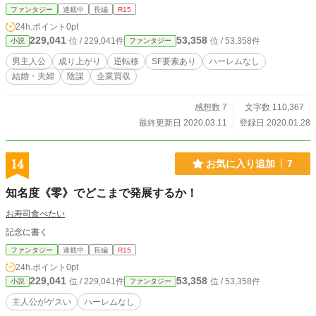
球で成り上がり、何時しか人類を救うかもしれない物語 ちょっとSFも入ってま
ファンタジー
連載中
長編
R15
す。
24h.ポイント
0pt
229,041
53,358
位 / 229,041件
位 / 53,358件
小説
ファンタジー
男主人公
成り上がり
逆転移
SF要素あり
ハーレムなし
結婚・夫婦
陰謀
企業買収
感想数 7
文字数 110,367
最終更新日 2020.03.11
登録日 2020.01.28
14
お気に入り追加
7
知名度《零》でどこまで発展するか！
お寿司食べたい
記念に書く
ファンタジー
連載中
長編
R15
24h.ポイント
0pt
229,041
53,358
位 / 229,041件
位 / 53,358件
小説
ファンタジー
主人公がゲスい
ハーレムなし