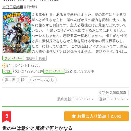
木乃子増緒
書籍情報
２８歳会社員、ある日突然死にました。謎の青年にとある惑
星へと転生させられ、溢れんばかりの能力を便利に使って地
味に旅をするお話です。主人公最強だけど最強だと気づいて
いない。 可愛い女子がやたら出てくるお話ではありません。
ハーレムしません。恋愛要素一切ありません。 個性的な仲間
と共に素材採取をしながら旅を続ける青年の異世界暮らし。
たまーに戦っています。 このお話はフィクションです。実在
の人物や団体などとは関係ありません。 裏話やネタバレはつ
いったーにて。たまにぼやいております。 この度アルファポ
ファンタジー
連載中
長編
リスより書籍化致しました。 書籍化部分はレンタルしており
24h.ポイント
1,725pt
ます。
751
122
位 / 229,041件
位 / 53,358件
小説
ファンタジー
異世界
転生
ハーレムなし
文字数 2,563,535
最終更新日 2026.07.07
登録日 2016.07.07
2
お気に入り追加
2,062
世の中は意外と魔術で何とかなる