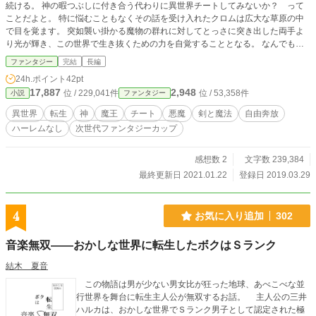
続ける。 神の暇つぶしに付き合う代わりに異世界チートしてみないか？ って
ことだよと。 特に悩むこともなくその話を受け入れたクロムは広大な草原の中
で目を覚ます。 突如襲い掛かる魔物の群れに対してとっさに突き出した両手よ
り光が輝き、この世界で生き抜くための力を自覚することとなる。 なんでもア
リの世界として創造されたこの世界にて、様々な体験をすることとなる。 ・魔
ファンタジー
完結
長編
物に襲われている女の子との出会い ・勇者との出会い ・魔王との出会い ・他の
24h.ポイント
42pt
転生者との出会い ・波長の合う仲間との出会い etc....... チート能力を駆使して
17,887
2,948
位 / 229,041件
位 / 53,358件
小説
ファンタジー
異世界生活を楽しむ中、この世界の＜異常性＞に直面することとなる。 その時
クロムは何を想い、何をするのか…… このお話は全てのキッカケとなった創造
異世界
転生
神
魔王
チート
悪魔
剣と魔法
自由奔放
神の一言から始まることになる……
ハーレムなし
次世代ファンタジーカップ
感想数 2
文字数 239,384
最終更新日 2021.01.22
登録日 2019.03.29
4
お気に入り追加
302
音楽無双――おかしな世界に転生したボクはＳランク
結木 夏音
この物語は男が少ない男女比が狂った地球、あべこべな並
行世界を舞台に転生主人公が無双するお話。 主人公の三井
ハルカは、おかしな世界でＳランク男子として認定された極