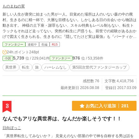
ものまねの実
新しい人生が唐突に始まった男が一人。目覚めた場所は人のいない森の中の廃
村。生きるのに精一杯で、大層な目標もない。しかしある日の出会いから物語は
動き出す。 神様の土下座・謝罪もない、スキル特典もレベル制もない、転生ト
ラックもそれほど走ってない。突然の転生に戸惑うも、前世での経験があるおか
げで図太く生きられる。生きるのに『隠してたけど実は最強』も『パーティから
追放されたから復讐する』とかの設定も必要ない。人はただ明日を目指して歩く
ファンタジー
連載中
長編
R15
だけで十分なんだ。 『王道とは歩むものではなく、その隣にある少しずれた道
24h.ポイント
248pt
を歩くためのガイドにするくらいが丁度いい』 平凡な生き方をしているつもり
5,739
976
位 / 229,041件
位 / 53,358件
小説
ファンタジー
が、結局騒ぎを起こしてしまう男の冒険譚。困ったときの魔術頼み！大丈夫、俺
上手に魔術使えますから。※主人公は結構ズルをします。正々堂々がお好きな方
異世界
転生
旅
ハーレムなし
第5回次世代ファンタジーカップ
はご注意ください。
感想数 76
文字数 4,418,756
最終更新日 2026.08.08
登録日 2017.03.09
3
お気に入り追加
281
なんでもアリな異世界は、なんだか楽しそうです！！
日向ぼっこ
「異世界転生してみないか？」 見覚えのない部屋の中で神を自称する男は話を