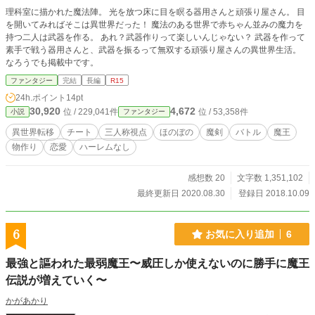
理科室に描かれた魔法陣。 光を放つ床に目を瞑る器用さんと頑張り屋さん。 目
を開いてみればそこは異世界だった！ 魔法のある世界で赤ちゃん並みの魔力を
持つ二人は武器を作る。 あれ？武器作りって楽しいんじゃない？ 武器を作って
素手で戦う器用さんと、武器を振るって無双する頑張り屋さんの異世界生活。
なろうでも掲載中です。
ファンタジー
完結
長編
R15
24h.ポイント
14pt
30,920
4,672
位 / 229,041件
位 / 53,358件
小説
ファンタジー
異世界転移
チート
三人称視点
ほのぼの
魔剣
バトル
魔王
物作り
恋愛
ハーレムなし
感想数 20
文字数 1,351,102
最終更新日 2020.08.30
登録日 2018.10.09
6
お気に入り追加
6
最強と謳われた最弱魔王〜威圧しか使えないのに勝手に魔王
伝説が増えていく〜
かがあかり