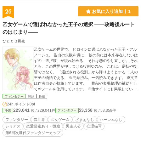
26
お気に入り追加
1
乙女ゲームで選ばれなかった王子の選択 ――攻略後ルート
のはじまり――
ひととせ夙夜
乙女ゲームの世界で、 ヒロインに選ばれなかった王子・アル
ノーシュ。 告白の失敗を境に、 彼の前には本来存在しないは
ずの「選択肢」が現れ始める。 それは恋のやり直しか。 それ
とも、この世界が押しつける役割なのか。 これは、逆転や復
讐ではなく、 「選ばされる役割」から降りようとする 一人の
王子の物語である。 ※完結済み。一気読みできます。 ※文章
は作者自身が執筆しています。 推敲や表現整理の補助とし
てAIツールを使用しています。 ※他サイトにも掲載していま
す。
ファンタジー
完結
長編
24h.ポイント
0pt
229,041
53,358
位 / 229,041件
位 / 53,358件
小説
ファンタジー
ファンタジー
異世界
乙女ゲーム
ざまぁなし
ハーレムなし
シリアス
恋愛要素あり・微糖
男主人公
心理描写
第6回次世代ファンタジーカップ