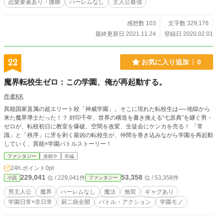
恋愛要素あり・微糖
ハーレムなし
主人公最強
感想数 103
文字数 329,176
最終更新日 2021.11.24
登録日 2020.02.01
22
お気に入り追加
0
魔界転校生ゼロ：この学園、俺が再起動する。
作者KK
異能国家直属の超エリート校「神威学園」。そこに現れた転校生は──地獄から
来た魔界導士だった！？ 封印千年、世界の構造を書き換える“七原典”を継ぐ男・
ゼロが、転校初日に教室を爆破、空間を改変、生徒会にケンカを売る！ 「常
識」と「秩序」に牙を剥く最凶の転校生が、仲間を巻き込みながら学園を再起動
していく、異能×学園バトルストーリー！
ファンタジー
連載中
長編
24h.ポイント
0pt
229,041
53,358
位 / 229,041件
位 / 53,358件
小説
ファンタジー
男主人公
魔界
ハーレムなし
魔法
無双
ギャグあり
学園日常×非日常
厨二病全開
バトル・アクション
学園モノ