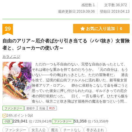
感想数 1
文字数 36,972
最終更新日 2019.09.06
登録日 2019.04.13
29
お気に入り追加
6
自由のアリア～厄介者ばかり引き当てる〈ババ抜き〉女冒険
者と、ジョーカーの使い方～
カラノニジ
ただの一つも不自由のない、完璧な自由があったとして、
それは確かな重みを持てるのだろうか。 「元の自分は、もう
いない——今の俺はれっきとした、ただの冒険者だ」 過去
を捨て、辺境の鉱山街ファルメルに流れ着いた、銀等級女冒
険者アリア・ロアン。 静かに依頼をこなして金を稼ごうと
思っていた彼女に押し付けられたのは、ギルドきっての厄介
者の同行依頼だった。 曰く、一言も喋らず、ひたすら飯を
食らい、味方ごと吹き飛ばす規格外の魔法を放つという問題
児。 渋々引き受けた鉱山洞窟の調査は、見たことのない変
ファンタジー
連載中
長編
R15
異体との死闘へと変わり——。 やっと一息つけると思った
24h.ポイント
0pt
ら、今度は空から少女が降ってきて…。神業弓使いキザ男に
229,041
53,358
位 / 229,041件
位 / 53,358件
小説
ファンタジー
呪われ体質の女に……。 気がつくと周りには、どこか欠け、
ズレた厄介者ばかり。 自由を求めていたはずが、次々と新
ファンタジー
女主人公
魔法
チートなし
巻き込まれ