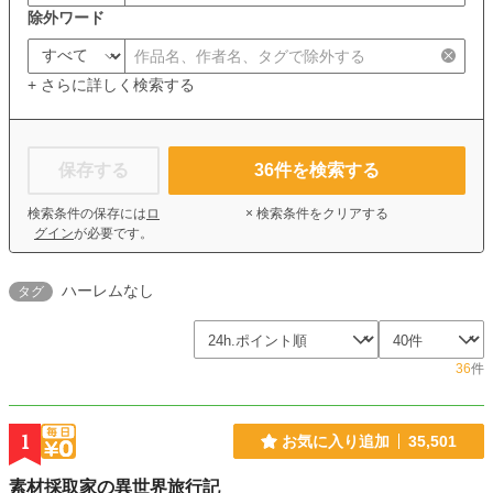
除外ワード
+ さらに詳しく検索する
保存する
36
件を検索する
検索条件の保存には
ロ
× 検索条件をクリアする
グイン
が必要です。
ハーレムなし
タグ
36
件
1
お気に入り追加
35,501
素材採取家の異世界旅行記