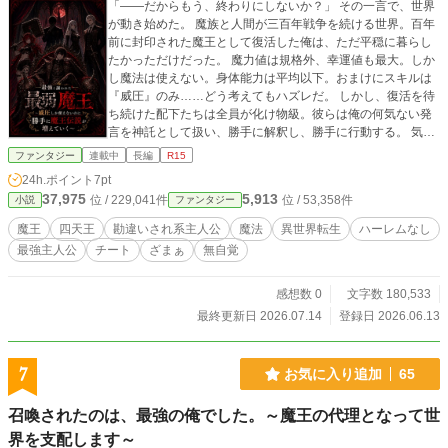
「——だからもう、終わりにしないか？」 その一言で、世界
が動き始めた。 魔族と人間が三百年戦争を続ける世界。百年
前に封印された魔王として復活した俺は、ただ平穏に暮らし
たかっただけだった。 魔力値は規格外、幸運値も最大。しか
し魔法は使えない。身体能力は平均以下。おまけにスキルは
『威圧』のみ……どう考えてもハズレだ。 しかし、復活を待
ち続けた配下たちは全員が化け物級。彼らは俺の何気ない発
言を神託として扱い、勝手に解釈し、勝手に行動する。 気付
けば俺の知らないところで魔王伝説は膨れ上がり、世界は大
ファンタジー
連載中
長編
R15
きく変わっていく。 これは最強と謳われる最弱魔王の勘違い
24h.ポイント
7pt
ファンタジー。 さぁ、君も今日から配下になろう！
37,975
5,913
位 / 229,041件
位 / 53,358件
小説
ファンタジー
魔王
四天王
勘違いされ系主人公
魔法
異世界転生
ハーレムなし
最強主人公
チート
ざまぁ
無自覚
感想数 0
文字数 180,533
最終更新日 2026.07.14
登録日 2026.06.13
7
お気に入り追加
65
召喚されたのは、最強の俺でした。～魔王の代理となって世
界を支配します～