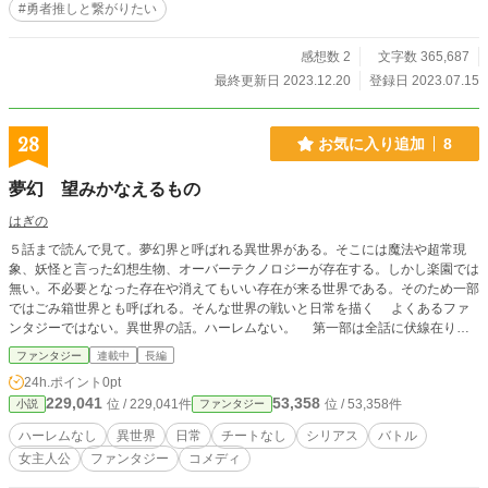
#勇者推しと繋がりたい
感想数 2
文字数 365,687
最終更新日 2023.12.20
登録日 2023.07.15
28
お気に入り追加
8
夢幻 望みかなえるもの
はぎの
５話まで読んで見て。夢幻界と呼ばれる異世界がある。そこには魔法や超常現
象、妖怪と言った幻想生物、オーバーテクノロジーが存在する。しかし楽園では
無い。不必要となった存在や消えてもいい存在が来る世界である。そのため一部
ではごみ箱世界とも呼ばれる。そんな世界の戦いと日常を描く よくあるファ
ンタジーではない。異世界の話。ハーレムない。 第一部は全話に伏線在り読
みずらいや、類似作品がある。誤字脱字及び文章のここが意味不明だと思った
ファンタジー
連載中
長編
ら、気軽にご指摘ください。すぐに直します。また展開が雑、矛盾を起こしてい
24h.ポイント
0pt
るなども気軽にご指摘ください。 作品のテーマは「自分だけが幸せになる
229,041
53,358
位 / 229,041件
位 / 53,358件
小説
ファンタジー
か、自分以外が幸せになるか」です
ハーレムなし
異世界
日常
チートなし
シリアス
バトル
女主人公
ファンタジー
コメディ