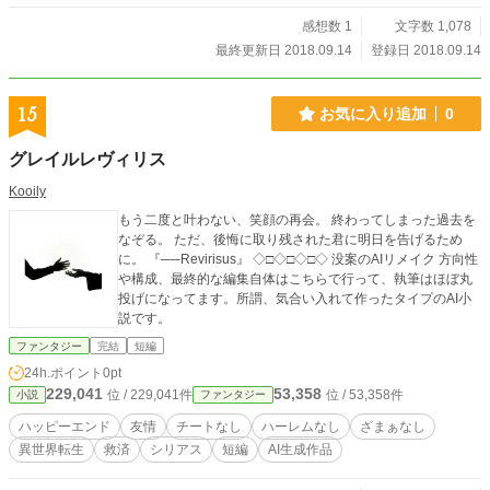
感想数 1
文字数 1,078
最終更新日 2018.09.14
登録日 2018.09.14
15
お気に入り追加
0
グレイルレヴィリス
Kooily
もう二度と叶わない、笑顔の再会。 終わってしまった過去を
なぞる。 ただ、後悔に取り残された君に明日を告げるため
に。 『──Revirisus』 ◇□◇□◇□◇ 没案のAIリメイク 方向性
や構成、最終的な編集自体はこちらで行って、執筆はほぼ丸
投げになってます。所謂、気合い入れて作ったタイプのAI小
説です。
ファンタジー
完結
短編
24h.ポイント
0pt
229,041
53,358
位 / 229,041件
位 / 53,358件
小説
ファンタジー
ハッピーエンド
友情
チートなし
ハーレムなし
ざまぁなし
異世界転生
救済
シリアス
短編
AI生成作品