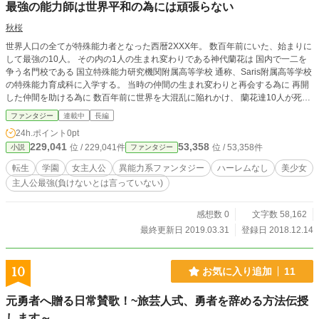
最強の能力師は世界平和の為には頑張らない
秋桜
世界人口の全てが特殊能力者となった西暦2XXX年。 数百年前にいた、始まりに
して最強の10人。 その内の1人の生まれ変わりである神代蘭花は 国内で一二を
争う名門校である 国立特殊能力研究機関附属高等学校 通称、Saris附属高等学校
の特殊能力育成科に入学する。 当時の仲間の生まれ変わりと再会する為に 再開
した仲間を助ける為に 数百年前に世界を大混乱に陥れかけ、 蘭花達10人が死ぬ
原因になった人物。 そいつの野望を阻止する為に だけど蘭花の1番の理由はそ
ファンタジー
連載中
長編
んなことではなかった 「私、あいつに馬鹿にされたまま死んだっ……あいつに
24h.ポイント
0pt
一言文句言ってやらないと気が済まない…！」 この物語は、チートな主人公が
229,041
53,358
位 / 229,041件
位 / 53,358件
小説
ファンタジー
ある人物に一言物申す為だけに頑張るお話。 ※これは素人の趣味の域を出ない
息抜きの為の作品です。 ※コメントくれると、とんで喜びます。 誤字脱字があ
転生
学園
女主人公
異能力系ファンタジー
ハーレムなし
美少女
れば教えてくれると嬉しいです。 ※作者はお豆腐メンタルなので何かあっても
主人公最強(負けないとは言っていない)
手加減してくれると嬉しいです… ※この作品はカクヨム様にも投稿しています
感想数 0
文字数 58,162
最終更新日 2019.03.31
登録日 2018.12.14
10
お気に入り追加
11
元勇者へ贈る日常賛歌！~旅芸人式、勇者を辞める方法伝授
します～