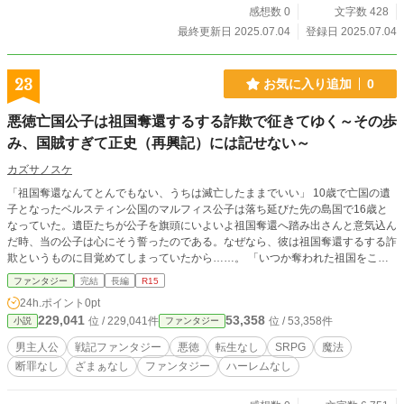
感想数 0
文字数 428
最終更新日 2025.07.04
登録日 2025.07.04
23
お気に入り追加
0
悪徳亡国公子は祖国奪還するする詐欺で征きてゆく～その歩
み、国賊すぎて正史（再興記）には記せない～
カズサノスケ
「祖国奪還なんてとんでもない、うちは滅亡したままでいい」 10歳で亡国の遺
子となったベルスティン公国のマルフィス公子は落ち延びた先の島国で16歳と
なっていた。遺臣たちが公子を旗頭にいよいよ祖国奪還へ踏み出さんと意気込ん
だ時、当の公子は心にそう誓ったのである。なぜなら、彼は祖国奪還するする詐
欺というものに目覚めてしまっていたから……。 「いつか奪われた祖国をこの
手で取り戻す！」 そう言えば誰もが立派な志だと褒め称えてくれた。支援を申
ファンタジー
完結
長編
R15
し出てくれる人達がいた。そして、亡国の陰を背負った身は「心の支えになりた
24h.ポイント
0pt
い！」とする献身的な女性を引き寄せた。 それなりに豊かな暮らしがあり、落
229,041
53,358
位 / 229,041件
位 / 53,358件
小説
ファンタジー
ち延びた先の島国の王女と恋仲にもなっていた時、公子は思うのであった。
「何も苦労してまで祖国奪還する必要なんてない。このまま婿入りして島国の王
男主人公
戦記ファンタジー
悪徳
転生なし
SRPG
魔法
にでも収まれば充分過ぎるじゃないか。そもそも俺の人生は滅亡からのスタート
断罪なし
ざまぁなし
ファンタジー
ハーレムなし
なのだから」 そうして祖国奪還への路を避け続ける公子であったが、不運な事
に運命は彼を徐々に祖国奪還への路へと近付けていってしまう。そんな国賊過ぎ