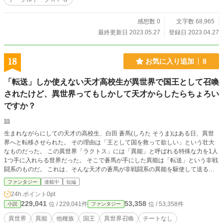
感想数 0
文字数 68,965
最終更新日 2023.05.27
登録日 2023.04.27
18
お気に入り追加
8
「転送」しか使えない天才高校生が異世界で国王として召喚
されたけど、異世界ってもしかして天才からしたらちょろい
ですか？
ss
生まれながらにしての天才の高校生、白田 蒼馬(しろた そうま)はある日、異世
界へと転移させられた。 その理由は「王として国を救って欲しい」という壮大
なものだった。 この異世界「ラクトス」には「異能」と呼ばれる特殊な力を1人
1つ手に入れらる世界だった。 そこで蒼馬が手にした異能は「転送」という非戦
闘系のものだ。 これは、そんな天才の蒼馬が非戦闘系の異能を駆使して送る爽
快な異世界国創り物語である。
ファンタジー
連載中
短編
24h.ポイント
0pt
229,041
53,358
位 / 229,041件
位 / 53,358件
小説
ファンタジー
異世界
異能
他種族
国王
異世界召喚
チートなし