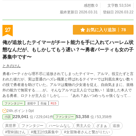
感想数 0
文字数 53,534
最終更新日 2026.03.31
登録日 2026.03.22
27
お気に入り追加
78
俺が追放したテイマーがチート能力を手に入れてハーレム状
態なんだが、もしかしてもう遅い？〜勇者パーティも女の子
募集中です〜
ときのけん
勇者パーティから理不尽に追放されてしまったテイマー、アルマ。役立たずと言
われた彼だが、実は普通のハズレ職業と呼ばれるテイマーでは到底出来ない数々
の技で勇者達を助けていた。アルマは魔物の少女達を従え、自由気ままに、規格
外の能力で無双する……が。 そんなアルマは主人公では無い！ 追放した本人で
ある勇者、ロクトが主人公！しかし…… 『あれ？あいつめっちゃ強くなって
ね？しかもめっちゃ女の子連れてねぇ！？』 『世界救うとかどうでもいいから
ファンタジー
連載中
長編
R15
女の子と旅したいィィィ！！』 その勇者は情けなく、かっこ悪く、まぁまぁ強
24h.ポイント
0pt
い！でも仲間のイキリ賢者とムキムキ戦士は結構強い？ 何故かパーティに男し
229,041
53,358
位 / 229,041件
位 / 53,358件
小説
ファンタジー
かいない異世界コメディ！ 小説家になろう様、カクヨム様にも掲載させていた
だいています
異世界
ファンタジー
ハーレムなし
男主人公
ざまぁ
追放
#聖剣抜けん
#魔王討伐募集中
#女冒険者さんと繋がりたい