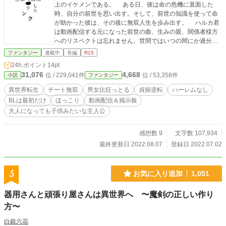
上のイケメンである。 ある日、彼は命の危機に直面した
時、自分の前世を思い出す。そして、前世の知識を使って命
が助かった彼は、その後に無双人生を歩み出す。 ハルカ君
は動画配信する元になった前世の曲、生みの親、関係者様方
へのリスペクトは忘れません。世間ではいつの間にか過分な
評価を受けてしまったけれど、ハルカ君はこの世界の多くの
ファンタジー
連載中
長編
R15
人々の心を救います。 ※主人公が少々子供っぽく２頭身にな
24h.ポイント
14pt
ったり、大人っぽくなったり、容姿も心も変化します。物語
31,076
4,668
位 / 229,041件
位 / 53,358件
小説
ファンタジー
中において直接細かく記述はしませんが、文章の表現や皆様
のご想像で楽しんで頂ければと思います。 ※なお、本作品は
異世界転生
チート無双
男女比狂っとる
貞操逆転
ハーレムなし
すべてフィクションであり、登場する人物名や組織団体、
BLは最初だけ
ほっこり
動画配信＆掲示板
国、概念などは現実のものとは一切関係ありません。 時よ
大人になっても子供みたいな主人公
り非現実的で、意味不明、暴力的でシリアスな場面などがあ
るやもしれませんが、決して差別や偏見、非人道的行為など
を助長する意図はありません。飽くまで物語上必要設定と御
感想数 9
文字数 107,934
理解、御納得いただければ幸いです。
最終更新日 2022.08.07
登録日 2022.07.02
5
お気に入り追加
1,051
器用さんと頑張り屋さんは異世界へ 〜魔剣の正しい作り
方〜
白銀六花