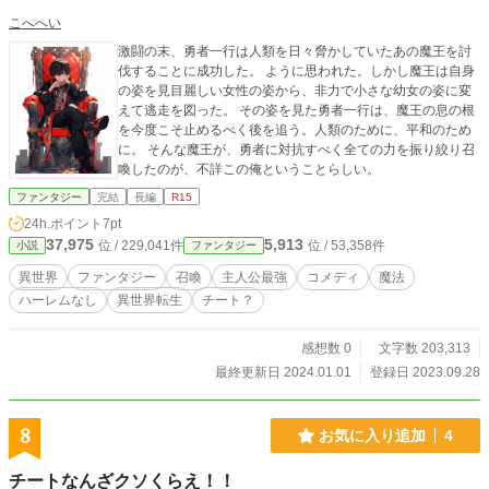
こへへい
激闘の末、勇者一行は人類を日々脅かしていたあの魔王を討
伐することに成功した。 ように思われた。しかし魔王は自身
の姿を見目麗しい女性の姿から、非力で小さな幼女の姿に変
えて逃走を図った。 その姿を見た勇者一行は、魔王の息の根
を今度こそ止めるべく後を追う。人類のために、平和のため
に。 そんな魔王が、勇者に対抗すべく全ての力を振り絞り召
喚したのが、不詳この俺ということらしい。
ファンタジー
完結
長編
R15
24h.ポイント
7pt
37,975
5,913
位 / 229,041件
位 / 53,358件
小説
ファンタジー
異世界
ファンタジー
召喚
主人公最強
コメディ
魔法
ハーレムなし
異世界転生
チート？
感想数 0
文字数 203,313
最終更新日 2024.01.01
登録日 2023.09.28
8
お気に入り追加
4
チートなんざクソくらえ！！