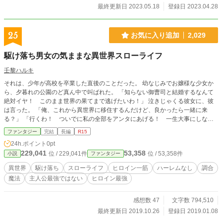
最終更新日 2023.05.18
登録日 2023.04.28
25
お気に入り追加
2,029
駆け落ち男女の気ままな異世界スローライフ
壬黎ハルキ
それは、少年が高校を卒業した直後のことだった。 幼なじみでお嬢様な少女か
ら、夕暮れの公園のど真ん中で叫ばれた。 「知らない御曹司と結婚するなんて
絶対イヤ！ このまま世界の果てまで逃げたいわ！」 泣きじゃくる彼女に、彼
は言った。 「俺、これから異世界に移住するんだけど、良かったら一緒に来
る？」 「行くわ！ ついでに私の全部をアンタにあげる！ 一生大事にしなさ
いよね！」 そんな感じで駆け落ちした二人が、異世界でのんびりと暮らしてい
ファンタジー
完結
長編
R15
く物語。 ※2019年10月、完結しました。 ※小説家になろう、カクヨムにも公開
24h.ポイント
0pt
しています。
229,041
53,358
位 / 229,041件
位 / 53,358件
小説
ファンタジー
異世界
駆け落ち
スローライフ
ヒロイン一筋
ハーレムなし
調合
魔法
主人公最強ではない
ヒロイン最強
感想数 47
文字数 794,510
最終更新日 2019.10.26
登録日 2019.01.08