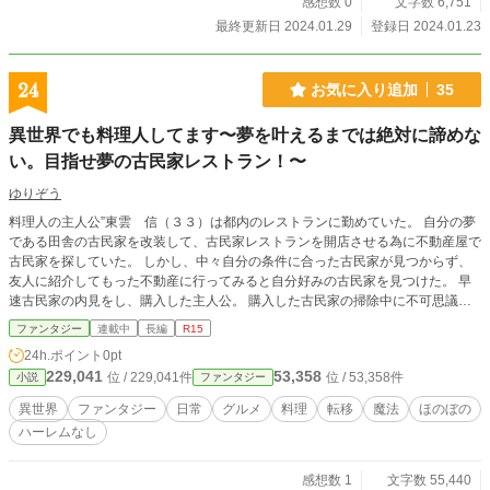
る公子による、やる気のなかった祖国再興物語。 ※この作品は他サイトにも掲
感想数 0
文字数 6,751
載しております。
最終更新日 2024.01.29
登録日 2024.01.23
24
お気に入り追加
35
異世界でも料理人してます〜夢を叶えるまでは絶対に諦めな
い。目指せ夢の古民家レストラン！〜
ゆりぞう
料理人の主人公”東雲 信（３３）は都内のレストランに勤めていた。 自分の夢
である田舎の古民家を改装して、古民家レストランを開店させる為に不動産屋で
古民家を探していた。 しかし、中々自分の条件に合った古民家が見つからず、
友人に紹介してもった不動産に行ってみると自分好みの古民家を見つけた。 早
速古民家の内見をし、購入した主人公。 購入した古民家の掃除中に不可思議な
部屋を発見し、その扉を開くと気付いたら無人島にいた。 無事に無人島から脱
ファンタジー
連載中
長編
R15
出して主人公は無事にレストランを開業する事が出来るのだろうか。 料理系フ
24h.ポイント
0pt
ァンタジーとなっています！ 基本的には私が作った料理なんかを書いていくの
229,041
53,358
位 / 229,041件
位 / 53,358件
小説
ファンタジー
で庶民的な料理が多くなりそうです。
異世界
ファンタジー
日常
グルメ
料理
転移
魔法
ほのぼの
ハーレムなし
感想数 1
文字数 55,440