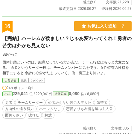
感想数 0
文字数 21,228
最終更新日 2026.06.27
登録日 2026.06.27
16
お気に入り追加
7
【完結】ハーレムが羨ましい？じゃあ変わってくれ！勇者の
苦労は外から見えない
BBやっこ
団体行動というのは、組織だっている方が楽だ。 チーム行動はもっと大変にな
る。 勇者というリーダー役は、チームメンバーに気を使う。女性特有の性格を
相手にすると 余計に心労がたまっていく。俺、魔王より怖いよ。
大衆娯楽
完結
ｼｮｰﾄｼｮｰﾄ
24h.ポイント
0pt
229,041
6,080
位 / 229,041件
位 / 6,080件
小説
大衆娯楽
勇者
チームリーダー
心労絶えない苦労人主人公
気苦労
方向性の違う努力
ハーレムなし
恋愛よりも友情を選ぶ主人公
面倒くさい
疲れた
解放
感想数 0
文字数 835