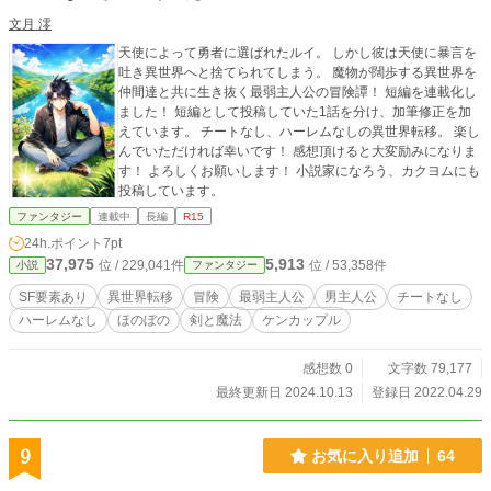
文月 澪
天使によって勇者に選ばれたルイ。 しかし彼は天使に暴言を
吐き異世界へと捨てられてしまう。 魔物が闊歩する異世界を
仲間達と共に生き抜く最弱主人公の冒険譚！ 短編を連載化し
ました！ 短編として投稿していた1話を分け、加筆修正を加
えています。 チートなし、ハーレムなしの異世界転移。 楽し
んでいただければ幸いです！ 感想頂けると大変励みになりま
す！ よろしくお願いします！ 小説家になろう、カクヨムにも
投稿しています。
ファンタジー
連載中
長編
R15
24h.ポイント
7pt
37,975
5,913
位 / 229,041件
位 / 53,358件
小説
ファンタジー
SF要素あり
異世界転移
冒険
最弱主人公
男主人公
チートなし
ハーレムなし
ほのぼの
剣と魔法
ケンカップル
感想数 0
文字数 79,177
最終更新日 2024.10.13
登録日 2022.04.29
9
お気に入り追加
64