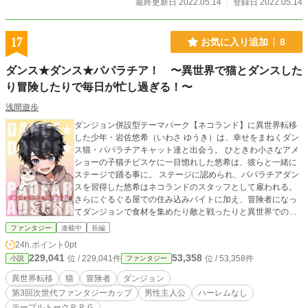
最終更新日 2022.05.14
登録日 2022.05.14
17
お気に入り追加
8
ダンス★ダンス★パパラチア！ 〜異世界で猫とダンスした
り冒険したりで毎日が忙し過ぎる！〜
浅間遊歩
ダンジョン併設型テーマパーク【ネコランド】に異世界転移
した少年・岩佐悠希（いわさ ゆうき）は、幸せをまねくダン
ス猫・パパラチアキャット達と出会う。 ひときわ小さなアメ
ショーの子猫チビスケに一目惚れした悠希は、彼らと一緒に
ステージで踊る事に。 ステージに認められ、パパラチアダン
スを習得した悠希はネコランドのスタッフとして雇われる。
さらにぐるぐる屋での住み込みバイトに加え、冒険者になっ
てダンジョンで食材を集めたり敵と戦ったりと異世界での生
活は忙しくも楽しい。 ある日、ダンジョンで出会った少女ア
ファンタジー
連載中
長編
リアから「ダンジョンを攻略すると願いがかなう」と言うウ
24h.ポイント
0pt
ワサを聞く。 ネコランドを守る聖女と精霊コレット、ダンジ
229,041
53,358
位 / 229,041件
位 / 53,358件
小説
ファンタジー
ョンの奥に潜むという悪い魔女、司書で記録者で作家のロゴ
ス。それぞれの思惑がからみ合う。 猫ダンスは世界を救
異世界転移
猫
冒険者
ダンジョン
う！？ ……ヒロインが出てくるの遅くてすいません。 タイト
第3回次世代ファンタジーカップ
男性主人公
ハーレムなし
ル画制作：浅間遊歩＆Midjourney
テーブルトークＲＰＧ