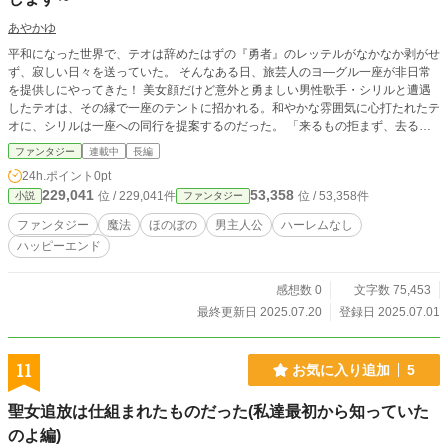
あやかゆ
平和になった世界で、テオは辞めたはずの『勇者』のレッテルがなかなか剥がせ
ず、寂しい日々を送っていた。 そんなある日、旅芸人のヨ―グル一座が非日常
を提供しにやってきた！ 美女顔だけど意外と勇ましい男性歌手・シリルと遭遇
したテオは、その縁で一座のテントに招かれる。和やかな雰囲気に心打たれたテ
オに、シリルは一座への同行を提案するのだった。 「来るもの拒まず、去るも
のは未練たらしく追い縋るヨ―グル一座だ。歓迎するぜ！」 こうしてテオは、
ファンタジー
連載中
長編
ヨ―グル一座の一員に加入する。ちょっと変わった座員と旅をしながら、勇者じ
24h.ポイント
0pt
ゃなくなった今の日常を充実させていくのだ。 （別のサイト様にも投稿中で
229,041
53,358
位 / 229,041件
位 / 53,358件
小説
ファンタジー
す）
ファンタジー
魔法
ほのぼの
男主人公
ハーレムなし
ハッピーエンド
感想数 0
文字数 75,453
最終更新日 2025.07.20
登録日 2025.07.01
11
お気に入り追加
5
聖女追放は仕組まれたものだった(私達最初から知っていた
のよ編)