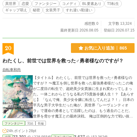
に移り住むことになった「ボク」だったが、婚約相手の「狼
異世界
恋愛
ファンタジー
コメディ
BL要素あり
TS転生
太子」ことヴォルフガングは、その鋭い眼光の裏に重度の乙
ギャップ萌え
秘密
女装男子
すれ違い/勘違い
女趣味を隠し持つ、かわいいもの好きのギャップ王子
で……！ 見た目は正統派令嬢・中身はビジネス新書な理屈
っぽいヒロイン（♂）と、見た目は悪役令息・中身は少女マ
感想数 0
文字数 13,324
ンガな王子様（♂）の、波乱万丈な宮廷生活が今、幕を開け
最終更新日 2026.08.05
登録日 2026.07.15
る！ はたしてふたりの運命やいかに！？ そしてマイケの
秘密（おち〇ち〇）は守られるのか！？ 【読者の皆様へ】
この物語は「異世界転生TS女装BLラブコメディ」です。しば
20
お気に入り追加
865
しば陰部に言及するシーンはありますがR18的なアレはあり
ません。たぶん。 なお、本作は一人称視点で記述される関
わたくし、前世では世界を救った♂勇者様なのですが？
係上、たびたびツッコミ不在になることが予想されます。読
者の皆様におかれましては、ぜひともハリセンをご用意の
自転車和尚
上、コメント欄にご自由にツッコミを乱舞させていただきま
【タイトル】 わたくし、前世では世界を救った♂勇者様なの
すよう、ご検討のほどよろしくお願いいたします。
ですが？ 〜魔王を倒し世界を救った最強勇者様だったこの俺
が二度目の転生で、超絶美少女貴族に生まれ変わってしまっ
た。一体これからどうなる私のTS貴族令嬢人生！？ 【あらす
じ】 「なんで俺、美少女令嬢に転生してんだよ？！」 日本の
平凡な男子大学生だった俺が、異世界『レーヴェンティオ
ラ』で運命の勇者として活躍したのは、もう過去のことだ。
世界を脅かす魔王との最終決戦。 俺は圧倒的な力で戦い抜い
たものの、最後は相打ちとなり、死後の世界で俺を転生させ
ファンタジー
完結
長編
た女神様と再会することになった。 彼女は俺の偉業を讃えた
24h.ポイント
28pt
後、神界へ至る前に、彼女が管理する別の異世界『マルヴァ
23,301
3,627
小説
ファンタジー