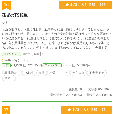
16
お気に入り追加
199
孤児のTS転生
シキ
とある地球という星に住む男は仕事帰りに通り魔により殺されてしまった。 次
に目を開けた時、男の頭の中には一人の少女の記憶が駆け巡り自分が今置かれて
いる状況を知る。 此処は地球という星ではなく科学の代わりに魔法が発展した
俗に言う異世界という所だった。 記憶によれば自分は孤児であり街の片隅にあ
るスラムにいるらしい。 何をするにもまず動かなくてはならない。 今日も探
索、採取、狩猟、研究をする日々。 自分がまったりする日は少ししかない。 年
ファンタジー
連載中
長編
R15
齢5歳の身体から始まる鬼畜な世界で生き抜く為、今日も頑張ります！
24h.ポイント
28pt
23,276
3,603
位 / 228,955件
位 / 53,362件
小説
ファンタジー
異世界転生
TS転生
孤児
恋愛…いる？
女主人公
不定期更新
スキル
感想数 10
文字数 653,399
最終更新日 2026.08.03
登録日 2021.08.15
17
お気に入り追加
75