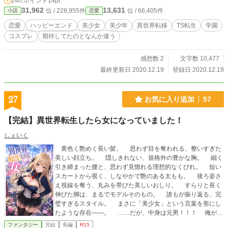
24h.ポイント
14pt
度ゼロ。真面目にＴＳ期待されたら、先に謝っときます。軽い話。
31,962
13,631
位 / 228,955件
位 / 66,405件
小説
恋愛
恋愛
ハッピーエンド
美少女
美少年
異世界転移
TS転生
学園
コスプレ
期待してたのとなんか違う
感想数 2
文字数 10,477
最終更新日 2020.12.19
登録日 2020.12.19
27
お気に入り追加
57
【完結】異世界転生したら女になっていました！
しぇいく
黄色く艶めく長い髪。 思わず目を奪われる、整いすぎた
美しい顔立ち。 隠しきれない、規格外の豊かな胸。 細く
引き締まった腰と、思わず見惚れる理想的なくびれ。 短い
スカートから覗く、しなやかで艶のある太もも。 後ろ姿さ
え視線を奪う、丸みを帯びた美しいおしり。 すらりと長く
伸びた脚は、まるでモデルそのもの。 誰もが振り返る、完
璧すぎるスタイル。 まさに「美少女」という言葉を形にし
たような存在――。 ……だが、中身は元男！！！ 俺が異
世界で目を覚ますと、なぜか絶世の美少女に転生していた。
ファンタジー
完結
長編
R15