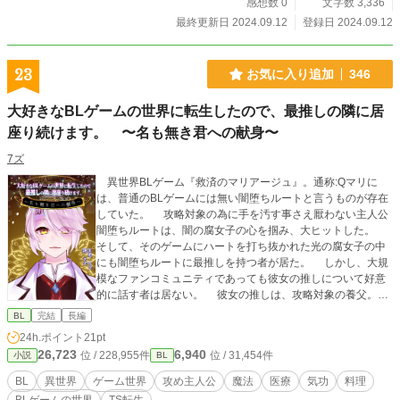
感想数 0
文字数 3,336
最終更新日 2024.09.12
登録日 2024.09.12
23
お気に入り追加
346
大好きなBLゲームの世界に転生したので、最推しの隣に居
座り続けます。 〜名も無き君への献身〜
7ズ
異世界BLゲーム『救済のマリアージュ』。通称:Qマリに
は、普通のBLゲームには無い闇堕ちルートと言うものが存在
していた。 攻略対象の為に手を汚す事さえ厭わない主人公
闇堕ちルートは、闇の腐女子の心を掴み、大ヒットした。
そして、そのゲームにハートを打ち抜かれた光の腐女子の中
にも闇堕ちルートに最推しを持つ者が居た。 しかし、大規
模なファンコミュニティであっても彼女の推しについて好意
的に話す者は居ない。 彼女の推しは、攻略対象の養父。ろ
くでなしで飲んだくれ。表ルートでは事故で命を落とし、闇
BL
完結
長編
堕ちルートで主人公によって殺されてしまう。 どのルート
24h.ポイント
21pt
でも死の運命が確約されている名も無きキャラクターへ異常
26,723
6,940
位 / 228,955件
位 / 31,454件
小説
BL
な執着と愛情をたった一人で注いでいる孤独な彼女。 ある
日、眠りから目覚めたら、彼女はQマリの世界へ幼い少年の
BL
異世界
ゲーム世界
攻め主人公
魔法
医療
気功
料理
姿で転生してしまった。 異常な執着と愛情を現実へと持ち