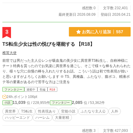
定の場所で秒針が逆行する時計、不協和音を奏でる没落貴族
のオルゴール……。 ケリーが持ち込んでくる奇妙な時計の謎
感想数 0
文字数 232,401
を、アリアは卓越した物理法則の知識と職人の勘で、シルク
最終更新日 2026.08.09
登録日 2026.04.21
は魔法の知識で紐解き、そこに隠された持ち主の「本当の想
い」を修理していく。 ただ静かに時計と向き合いたいだけの
不器用な少女と、彼女を放っておけない温かい人々が織りな
3
お気に入り追加
557
す、路地裏の日常ミステリー。 ――王都の空に響く、どこか
くぐもった時計台の鐘の音が、誰も聞いたことのない「真の
TS転生少女は性の悦びを堪能する 【R18】
音色」を取り戻すその日まで、アリアの店は今日も静かに時
を刻み続ける。
椎茸大使
前世では男だった主人公レンが吸血鬼の美少女に異世界TS転生し、自称神様に
チート特典を貰ったのでお気楽に異世界を過ごし、そこで様々な棒を入れられた
り、様々な穴に自慢の棒を入れたりするお話。 こういう話は初で性表現が拙い
と思いますがよろしくお願いします ※ TS、異種姦、ふたなり、腹ボコ、精液ボ
テ等の要素があるので苦手な方はご注意を
ファンタジー
連載中
長編
R18
24h.ポイント
106pt
11,039
2,085
位 / 228,955件
位 / 53,362件
小説
ファンタジー
異世界
TS転生
性表現あり
官能小説
ふたなり主人公
人外
ハッピーエンド
ハーレム
大量射精
感想数 3
文字数 427,093