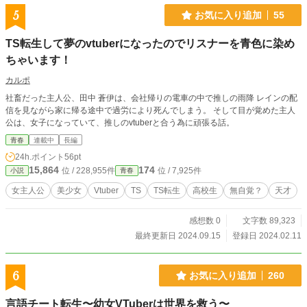
5
お気に入り追加
55
TS転生して夢のvtuberになったのでリスナーを青色に染め
ちゃいます！
カルポ
社畜だった主人公、田中 蒼伊は、会社帰りの電車の中で推しの雨降 レインの配
信を見ながら家に帰る途中で過労により死んでしまう。 そして目が覚めた主人
公は、女子になっていて、推しのvtuberと合う為に頑張る話。
青春
連載中
長編
24h.ポイント
56pt
15,864
174
位 / 228,955件
位 / 7,925件
小説
青春
女主人公
美少女
Vtuber
TS
TS転生
高校生
無自覚？
天才
感想数 0
文字数 89,323
最終更新日 2024.09.15
登録日 2024.02.11
6
お気に入り追加
260
言語チート転生〜幼女VTuberは世界を救う〜