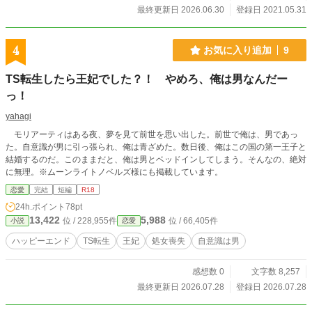
最終更新日 2026.06.30
登録日 2021.05.31
4
お気に入り追加
9
TS転生したら王妃でした？！ やめろ、俺は男なんだー
っ！
yahagi
モリアーティはある夜、夢を見て前世を思い出した。前世で俺は、男であっ
た。自意識が男に引っ張られ、俺は青ざめた。数日後、俺はこの国の第一王子と
結婚するのだ。このままだと、俺は男とベッドインしてしまう。そんなの、絶対
に無理。※ムーンライトノベルズ様にも掲載しています。
恋愛
完結
短編
R18
24h.ポイント
78pt
13,422
5,988
位 / 228,955件
位 / 66,405件
小説
恋愛
ハッピーエンド
TS転生
王妃
処女喪失
自意識は男
感想数 0
文字数 8,257
最終更新日 2026.07.28
登録日 2026.07.28