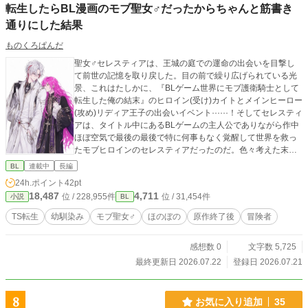
転生したらBL漫画のモブ聖女♂だったからちゃんと筋書き
通りにした結果
ものくろぱんだ
聖女♂セレスティアは、王城の庭での運命の出会いを目撃し
て前世の記憶を取り戻した。目の前で繰り広げられている光
景、これはたしかに、『BLゲーム世界にモブ護衛騎士として
転生した俺の結末』のヒロイン(受け)カイトとメインヒーロー
(攻め)リディア王子の出会いイベント······！そしてセレスティ
アは、タイトル中にあるBLゲームの主人公でありながら作中
ほぼ空気で最後の最後で特に何事もなく覚醒して世界を救っ
たモブヒロインのセレスティアだったのだ。色々考えた末、
カイトがちゃんと転生者なら筋書き通りに動けばハッピーエ
BL
連載中
長編
ンドが約束されている(そこに至るまでのヒロインの役柄にす
24h.ポイント
42pt
り変わったカイトの苦難からは目を逸らし)のだからその通り
18,487
4,711
位 / 228,955件
位 / 31,454件
小説
BL
に動くべき、と考えたセレスティアは、そのままモブ聖女♂
としての役割を全うし、世界を救ってからひっそりと表舞台
TS転生
幼馴染み
モブ聖女♂
ほのぼの
原作終了後
冒険者
から姿を消して、生まれ育った孤児院に戻って職員として細
細と生活を始めた。そんなある時、セレスティアと同い年の
感想数 0
文字数 5,725
元ガキ大将、アッシュが冒険者として大成して戻ってきて·····
·。
最終更新日 2026.07.22
登録日 2026.07.21
8
お気に入り追加
35