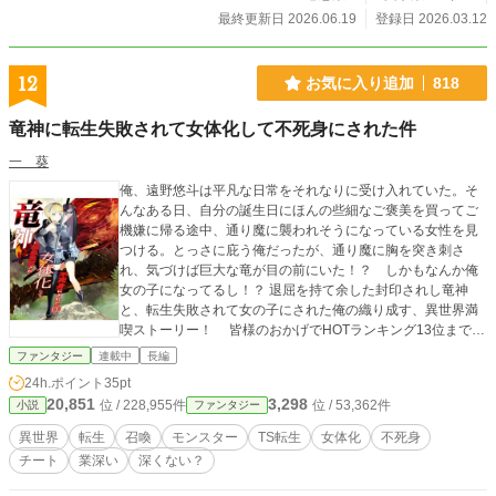
「……あら、私、ただ転んだだけですわよ？」 （※転んだ衝
最終更新日 2026.06.19
登録日 2026.03.12
撃で、屋敷の半分が消滅しました）
12
お気に入り追加
818
竜神に転生失敗されて女体化して不死身にされた件
一 葵
俺、遠野悠斗は平凡な日常をそれなりに受け入れていた。そ
んなある日、自分の誕生日にほんの些細なご褒美を買ってご
機嫌に帰る途中、通り魔に襲われそうになっている女性を見
つける。とっさに庇う俺だったが、通り魔に胸を突き刺さ
れ、気づけば巨大な竜が目の前にいた！？ しかもなんか俺
女の子になってるし！？ 退屈を持て余した封印されし竜神
と、転生失敗されて女の子にされた俺の織り成す、異世界満
喫ストーリー！ 皆様のおかげでHOTランキング13位まで登
ることが出来ました。本当にありがとうございます！！ 小説
ファンタジー
連載中
長編
家になろう様、カクヨム様でも連載中です。
24h.ポイント
35pt
20,851
3,298
位 / 228,955件
位 / 53,362件
小説
ファンタジー
異世界
転生
召喚
モンスター
TS転生
女体化
不死身
チート
業深い
深くない？