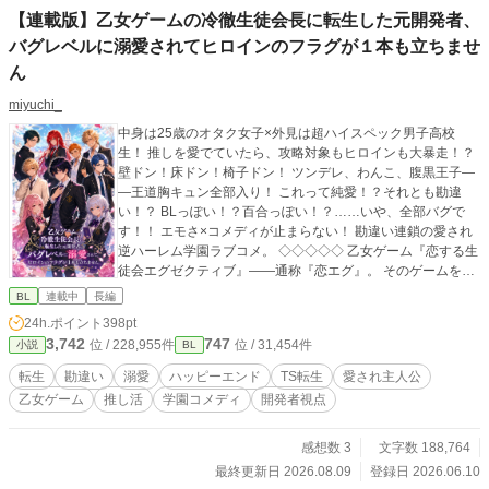
【連載版】乙女ゲームの冷徹生徒会長に転生した元開発者、
バグレベルに溺愛されてヒロインのフラグが１本も立ちませ
ん
miyuchi_
中身は25歳のオタク女子×外見は超ハイスペック男子高校
生！ 推しを愛でていたら、攻略対象もヒロインも大暴走！？
壁ドン！床ドン！椅子ドン！ ツンデレ、わんこ、腹黒王子―
―王道胸キュン全部入り！ これって純愛！？それとも勘違
い！？ BLっぽい！？百合っぽい！？……いや、全部バグで
す！！ エモさ×コメディが止まらない！ 勘違い連鎖の愛され
逆ハーレム学園ラブコメ。 ◇◇◇◇◇ 乙女ゲーム『恋する生
徒会エグゼクティブ』――通称『恋エグ』。 そのゲームを誰
よりも愛し、開発に人生を捧げた元ゲームクリエイターの私
BL
連載中
長編
が目を覚ますと、そこは自分が作った乙女ゲームの世界だっ
24h.ポイント
398pt
た！ しかも転生したのは、ヒロインでもモブでもない。攻略
3,742
747
位 / 228,955件
位 / 31,454件
小説
BL
対象にして学園を支配する冷徹無比の生徒会長・如月玲《き
さらぎれい》。 しかし、中身は推しを愛してやまない限界オ
転生
勘違い
溺愛
ハッピーエンド
TS転生
愛され主人公
タクの元開発者〈女〉。 推したちを褒めて、愛でて、全力で
乙女ゲーム
推し活
学園コメディ
開発者視点
推し活していたら、なぜか攻略対象全員の好感度が急上昇！
シナリオは崩壊し、恋愛フラグはバグだらけ。 推しを幸せに
したいだけなのに、気づけば攻略対象全員からバグレベルの
感想数 3
文字数 188,764
溺愛を向けられる！？ 無自覚たらしな元開発者が巻き起こ
最終更新日 2026.08.09
登録日 2026.06.10
す、勘違い連鎖の逆ハーレム学園ラブコメ、開幕！