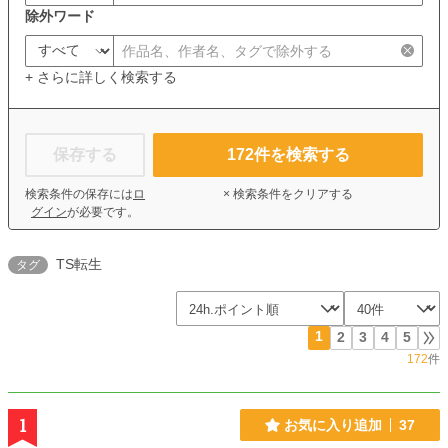
除外ワード
+ さらに詳しく検索する
保存する
172
件を検索する
検索条件の保存には
ロ
× 検索条件をクリアする
グイン
が必要です。
TS転生
タグ
1
2
3
4
5
172
件
1
お気に入り追加
37