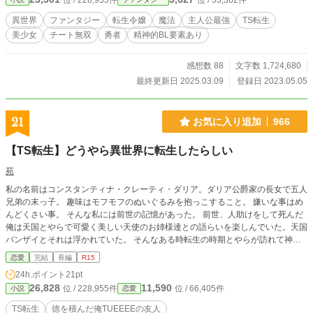
位 / 228,955件
位 / 53,362件
ース』への転生を勧めてきた。 前回の反省点から生まれは貴
族、勇者としての能力はそのままというチート状態での転生
異世界
ファンタジー
転生令嬢
魔法
主人公最強
TS転生
を受け入れた俺だが、女神様から一つだけ聞いてなかったこ
美少女
チート無双
勇者
精神的BL要素あり
とがあるんだ……。 鏡に映るのは銀髪にエメラルドグリーン
の瞳を持つ超絶美少女……辺境伯家令嬢「シャルロッタ・イ
ンテリペリ」？ これが俺？ どういうことだ、女神様！ 美
感想数 88
文字数 1,724,680
少女に転生した上に、勇者としての能力はそのまま。しか
最終更新日 2025.03.09
登録日 2023.05.05
も、美しすぎて国中から「辺境の翡翠姫（アルキオネ）」な
んて称えられる始末……ちょっと、こんな話聞いてないんだ
けど？！ シャルロッタとして嘆く間もなく、成長する中でか
21
お気に入り追加
966
けがえのない仲間と出会い、この世界を狙う邪悪な存在が世
界征服を企んでいることに気づく。そして、勇者の力を発揮
【TS転生】どうやら異世界に転生したらしい
して敵を次々と打ち倒すけど……こんな化け物じみた力を貴
族令嬢が見せたら、さすがにヤバいでしょ？！ 一体どうなる
苑
の、わたくしのTSご令嬢人生！？ 前世は♂勇者だった俺。
私の名前はコンスタンティナ・クレーティ・ダリア。ダリア公爵家の長女で五人
今、最強貴族令嬢として新たな伝説が幕を開ける！ ※本作は
兄弟の末っ子。 趣味はモフモフのぬいぐるみを抱っこすること。 嫌いな事はめ
小説家になろう、カクヨム、アルファポリスに同時掲載を行
んどくさい事。 そんな私には前世の記憶があった。 前世、人助けをして死んだ
なっております。
俺は天国とやらで可愛く美しい天使のお姉様達との語らいを楽しんでいた。天国
バンザイとそれは浮かれていた。 そんなある時転生の時期とやらが訪れて神様
が言った。 「二種類の転生先がありますがあなたはどちらがよろしいです
恋愛
完結
長編
R15
か？」 と… 神様の魔法だろうか、頭に映し出されたのは地球で、なんと俺の姪
24h.ポイント
21pt
っ子の息子として転生する。というパターンと 見たことの無い世界、魔法やフ
26,828
11,590
位 / 228,955件
位 / 66,405件
小説
恋愛
ァンタジーの世界にしかいないと思っていた生き物が普通に生息する異世界でそ
こそこ裕福な貴族の息子として生まれ変わるというパターン 生前の徳を積んだ
TS転生
徳を積んだ俺TUEEEEの友人