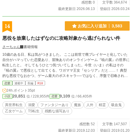
感想数 0
文字数 364,674
最終更新日 2026.06.13
登録日 2026.03.24
14
お気に入り追加
3,583
悪役を放棄したはずなのに攻略対象から逃げられない件
さーちゃん
書籍情報
10歳のある日、私は気がつきました。 ここは前世で廃プレイヤーと化していた
自分がハマっていた恋愛あり、冒険ありのオンラインゲーム『暁の翼』の世界に
転生したと。 そしてもうひとつ気づいてしまった。今世（いま）の私はその
『暁の翼』で悪役として出てくる、ワガママ王女『セシリア』だと……！ 典型
的な悪役でなおかつ、ゲーム最大のボスキャラ──ではなく、序盤で召喚されて
間もない主人公（ヒロイン）に割とあっさりやられて、国外追放。ゲーム終盤に
恋愛
連載中
長編
R18
も一応出てくるものの、敵国側に寝返り、主人公を襲うも、またもやあっさり今
24h.ポイント
35pt
度は討伐（魔落ちしていたため）される、ラスボスどころかボスですらない、な
20,851
9,109
位 / 228,955件
位 / 66,405件
小説
恋愛
んとも中途半端な雑魚キャラだ。 ゲーム通りに殺される未来なんてごめん被
る。現状、王である父からは愛されておらず、捨て置かれている『忌み児の王
異世界転生
溺愛
ファンタジーあり
魔族
人外
精霊
吸血鬼
女』扱い。ならこちらから縁を切ってやる！と決意し、城を脱出。前世の知識を
乙女ゲーム
TS転生
残酷な描写あり
活かし、冒険者に。 ところが数年後。ゲームの破滅フラグを回避出来て自由を
謳歌していた私だが、なんだかんだあって、ゲームの舞台の学園に通う羽目にな
ってしまった。 悪役に仕立てあげようとするゲームヒロインはいいとして（よ
感想数 52
文字数 147,507
くはないけど、想定内だし）。問題なのは何故かヒロインではなく私を口説いて
最終更新日 2019.12.03
登録日 2019.01.20