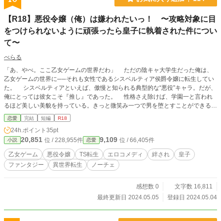
【R18】悪役令嬢（俺）は嫌われたいっ！ 〜攻略対象に目
をつけられないように頑張ったら皇子に執着された件につい
て〜
べらる
「あ、やべ。ここ乙女ゲームの世界だわ」 ただの陰キャ大学生だった俺は、
乙女ゲームの世界に──それも女性であるシスベルティア侯爵令嬢に転生してい
た。 シスベルティアといえば、傲慢と知られる典型的な“悪役”キャラ。だが、
俺にとっては彼女こそ『推し』であった。 性格さえ除けば、学園一と言われ
るほど美しい美貌を持っている。きっと微笑み一つで男を堕とすことができるだ
ろう。 「男に目をつけられるなんてありえねぇ……！」 これは、男に嫌われ
恋愛
完結
短編
R18
ようとする『俺』の物語……のはずだったが、あの手この手で男に目をつけられ
24h.ポイント
35pt
ないようにあがいたものの、攻略対象の皇子に目をつけられて美味しくいただか
20,851
9,109
位 / 228,955件
位 / 66,405件
小説
恋愛
れる話。 ※R１８です。 ※さらっとさくっとを目指して。 ※恋愛成分は薄いで
す。 ※エロコメディとしてお楽しみください。 ※体は女ですが心は男のTS主人
乙女ゲーム
悪役令嬢
TS転生
エロコメディ
絆され
皇子
公です
ファンタジー
異世界転生
ノーチェ
感想数 0
文字数 16,811
最終更新日 2024.05.05
登録日 2024.05.04