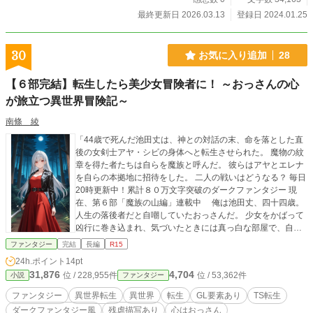
最終更新日 2026.03.13
登録日 2024.01.25
30
お気に入り追加
28
【６部完結】転生したら美少女冒険者に！ ～おっさんの心
が旅立つ異世界冒険記～
南條 綾
「44歳で死んだ池田丈は、神との対話の末、命を落とした直
後の女剣士アヤ・シビの身体へと転生させられた。 魔物の紋
章を得た者たちは自らを魔族と呼んだ。 彼らはアヤとエレナ
を自らの本拠地に招待をした。 二人の戦いはどうなる？ 毎日
20時更新中！累計８０万文字突破のダークファンタジー 現
在、第６部「魔族の山編」連載中 俺は池田丈、四十四歳。
人生の落後者だと自嘲していたおっさんだ。 少女をかばって
凶行に巻き込まれ、気づいたときには真っ白な部屋で、自称
「神」の老人に迎えられていた。 どうやら俺は死んで、剣
ファンタジー
完結
長編
R15
と魔法の世界に転生させられるらしい。 神から授かったの
24h.ポイント
14pt
は、戦士・魔術師・盗賊の技術と知識、そして精神支配への
31,876
4,704
位 / 228,955件
位 / 53,362件
小説
ファンタジー
絶対防御という四つの能力。 だが転生先は、望んだ「イージ
ーモード」なんかじゃなかった。 俺が目を開けたのは、死
ファンタジー
異世界転生
異世界
転生
GL要素あり
TS転生
にゆく女剣士――アヤ・シビの身体の中。ゴブリンに仲間も
ダークファンタジー風
残虐描写あり
心はおっさん