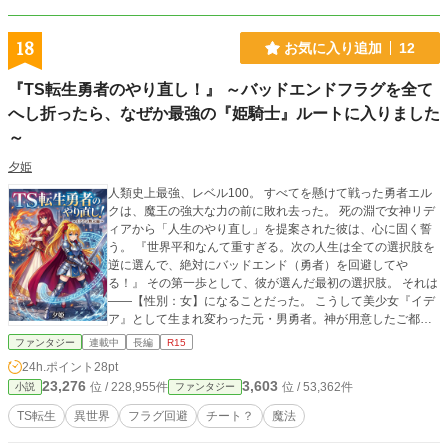
が。 レオは、ノワールの人語を武器に人とモンスターの交
渉の場に動き出した。 最後にお願いです： このあらすじに少
しでも心を動かされた方は、「いいね」でご一報を。 また興
18
お気に入り追加
12
味のある、役に立ったと思ったら「いいね」をそのエピソー
ドにお願いします。 今後のエピソードの投稿と勉強の糧にさ
『TS転生勇者のやり直し！』 ～バッドエンドフラグを全て
せていただきます。 そして、この物語を最後まで追いかけた
へし折ったら、なぜか最強の『姫騎士』ルートに入りました
いと感じた方は、「お気に入り登録」をお願いいたします。
～
夕姫
人類史上最強、レベル100。 すべてを懸けて戦った勇者エル
クは、魔王の強大な力の前に敗れ去った。 ​死の淵で女神リデ
ィアから「人生のやり直し」を提案された彼は、心に固く誓
う。 『世界平和なんて重すぎる。次の人生は全ての選択肢を
逆に選んで、絶対にバッドエンド（勇者）を回避してや
る！』 ​その第一歩として、彼が選んだ最初の選択肢。 それは
――【性別：女】になることだった。 ​こうして美少女『イデ
ア』として生まれ変わった元・男勇者。神が用意したご都合
主義な奇跡になど頼らず、​剣を捨てて【大魔法使い】を目指
ファンタジー
連載中
長編
R15
し、今度こそ平穏な人生を歩む……はずだった。 しかし、気
24h.ポイント
28pt
高くワガママな第一王女・フレデリカに気に入られてしま
23,276
3,603
位 / 228,955件
位 / 53,362件
小説
ファンタジー
い、魔法使いどころか彼女の専属の【姫騎士】に任命されて
しまう！？ 「絶対に『勇者』にならないし、もう『魔王』と
TS転生
異世界
フラグ回避
チート？
魔法
は戦わないんだから！」 ​さらにこの転生には、イデア自身も
知らない『ある重大な秘密』が隠されていて――。 ​神の敷い