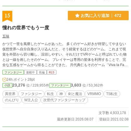
くるわ、構い倒してくるわの攻略対象たちだ。 ……………………なんでこうな
ったんだろう？ ヒロインさん、恋路の邪魔はしないから、放っておいてくれな
いかな？ そして、攻略対象ども。お前らはヒロインを口説きにいけやぁっ！ こ
15
お気に入り追加
472
れはゲームの世界にモブな悪役として転生してしまった前世は男で、生まれ変わ
ったら性別が変わってて衝撃を受けた少女が、平凡な生活を求めて奮闘する物
憧れの世界でもう一度
語。 ※Ｒ１８指定が入りそうな話には☆を入れます。前戲あたりを☆、本番を
入れる場合は☆☆を題名の前に追加します。 その手の表現は素人なので、表現
五味
がおかしかったらすみません。 ※他に書いている小説が煮詰まっているので、
かつて一世を風靡したゲームがあった。 多くのゲーム好きが待望してやまない
気晴らしに書いています。なので、更新は不定期になります。ご了承ください。
仮想世界へ自分自身が入り込んだと、そう錯覚するほどのゲーム。 これまで視
※誤字・脱字の確認をしつつ投稿しているのですが、見逃している部分があるよ
覚を外部から切り離し、没頭しやすい、それだけでVRゲームと呼ばれていた物
うなので、気になった箇所を見つけた方はご意見くださるとありがたいです。
とは一線を画したそのゲーム。 プレイヤーは専用の筐体を利用することで、完
※書籍化について近況ボード更新しました。（３/２０付）
全な五感をゲームから得ることができた。 月代典仁もそのゲーム「Viva la Fant
asia」に大いに時間を使った一人であった。 彼はその死の間際もそのゲームを
ファンタジー
連載中
長編
R15
思い出す。 そこで彼は多くの友人を作り、語らい、大いに楽しんだ。 彼が自分
24h.ポイント
28pt
の人生を振り返る、その時にそれは欠かせないものであった。 満足感と共に目
23,276
3,603
位 / 228,955件
位 / 53,362件
小説
ファンタジー
を閉じ、その人生に幕を下ろした彼に、ある問いかけがなされる。 「あなたが
憧れた世界で、もう一度人生を送ってみませんか」と。
異世界
ファンタジー
転生
神
剣と魔法
VRMMO
TS転生
のんびり
W主人公
次世代ファンタジーカップ
文字数 4,933,178
最終更新日 2026.08.07
登録日 2021.02.08