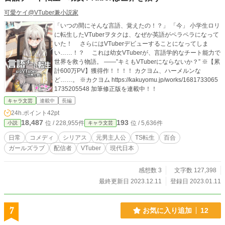
可愛ケイ@VTuber兼小説家
「いつの間にそんな言語、覚えたの！？」 「今」 小学生ロリ
に転生したVTuberヲタクは、なぜか英語がペラペラになって
いた！ さらにはVTuberデビューすることになってしま
い……！？ これは幼女VTuberが、言語学的なチート能力で
世界を救う物語。 ――”キミもVTuberにならないか？” ※【累
計600万PV】獲得作！！！！ カクヨム、ハーメルンな
ど……。 ※カクヨム https://kakuyomu.jp/works/1681733065
1735205548 加筆修正版を連載中！！
キャラ文芸
連載中
長編
24h.ポイント
42pt
18,487
193
位 / 228,955件
位 / 5,636件
小説
キャラ文芸
日常
コメディ
シリアス
元男主人公
TS転生
百合
ガールズラブ
配信者
VTuber
現代日本
感想数 3
文字数 127,398
最終更新日 2023.12.11
登録日 2023.01.11
7
お気に入り追加
12