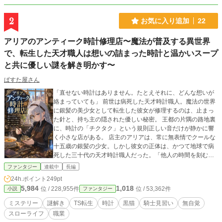
2
お気に入り追加
22
アリアのアンティーク時計修理店〜魔法が普及する異世界
で、転生した天才職人は想いの詰まった時計と温かいスープ
と共に優しい謎を解き明かす〜
ぱすた屋さん
「直せない時計はありません。たとえそれに、どんな想いが
絡まっていても」 前世は病死した天才時計職人。魔法の世界
に銀髪の美少女として転生した彼女が修理するのは、止まっ
た針と、持ち主の隠された優しい秘密。 王都の片隅の路地裏
に、時計の「チクタク」という規則正しい音だけが静かに響
く小さな店がある。 店主のアリアは、常に無表情でクールな
十五歳の銀髪の少女。しかし彼女の正体は、かつて地球で病
死した三十代の天才時計職人だった。「他人の時間を刻む道
具」に対して異常なまでの誠実さを持つ彼女は、魔法が存在
ファンタジー
連載中
長編
するこの異世界で、前世の圧倒的な技術を振るって静かなス
24h.ポイント
249pt
ローライフを送っている。 相棒は、魔法と歴史の知識チート
5,984
1,018
位 / 228,955件
位 / 53,362件
小説
ファンタジー
を持つ、お爺ちゃん口調の喋る黒猫・シルク。 そして一番の
常連客は、食事を忘れがちなアリアに温かい手作りスープを
ミステリー
謎解き
TS転生
時計
黒猫
騎士見習い
無自覚
差し入れにやってくる、大型犬のように真っ直ぐでお節介な
スローライフ
職業
騎士見習いの青年・ケリー。 雨の日だけ遅れる懐中時計、特