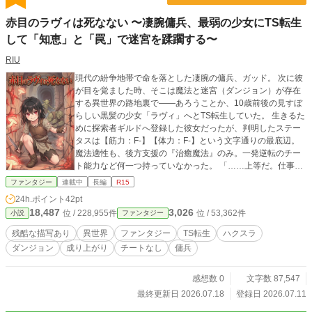
赤目のラヴィは死なない 〜凄腕傭兵、最弱の少女にTS転生
して「知恵」と「罠」で迷宮を蹂躙する〜
RIU
現代の紛争地帯で命を落とした凄腕の傭兵、ガッド。 次に彼
が目を覚ました時、そこは魔法と迷宮（ダンジョン）が存在
する異世界の路地裏で――あろうことか、10歳前後の見すぼ
らしい黒髪の少女「ラヴィ」へとTS転生していた。 生きるた
めに探索者ギルドへ登録した彼女だったが、判明したステー
タスは【筋力：F-】【体力：F-】という文字通りの最底辺。
魔法適性も、後方支援の『治癒魔法』のみ。一発逆転のチー
ト能力など何一つ持っていなかった。 「……上等だ。仕事の
やり方が、少し変わるだけだ」 貧弱な体を補うのは、前世で
ファンタジー
連載中
長編
R15
培った『卓越した戦闘知識』と『容赦なき殺意』。 まともな
24h.ポイント
42pt
剣など振れない彼女は、安物のナイフ、ワイヤー、罠、環境
18,487
3,026
位 / 228,955件
位 / 53,362件
小説
ファンタジー
（地形）のすべてを利用して魔物を暗殺し、泥臭く迷宮のア
イテムを漁り（ハクスラ）、自身のステータスを底上げして
残酷な描写あり
異世界
ファンタジー
TS転生
ハクスラ
いく。 治癒魔法は、傷を瞬時に塞ぎ「痛みを無視して敵の急
ダンジョン
成り上がり
チートなし
傭兵
所を抉る」ための兵站（ロジスティクス）として悪用。 舐め
てかかってくるチンピラ冒険者には、一切の容赦なく関節を
へし折り、恐怖で『分からせる』。 これは、最強のチートを
感想数 0
文字数 87,547
持たない元傭兵の少女が、知恵と装備と無慈悲な戦術で強敵
最終更新日 2026.07.18
登録日 2026.07.11
を喰らい、迷宮都市で「絶対に死なない猟犬」として成り上