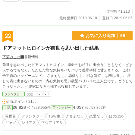
実績によりランク分けされ、更に選択肢がレベルアップするらしい転生先の種類
だが、俺は結構頑張ったんだな。 まぁ、そんな二択を出されても俺は悩むこと
文字数 41,213
も無く。 平和な地球ラブなので地球を選んだ。 選んだはずだった…
最終更新日 2019.06.18
登録日 2019.06.06
22
お気に入り追加
69
ドアマットヒロインが前世を思い出した結果
下菊みこと
書籍情報
前世を思い出したドアマットヒロイン、運命のお相手に出会うこともなく、ざま
ぁするでもなく、ただただ邪な気持ちバリバリで義母や姉に甘えまくる。 ご都
合主義のハッピーエンド。 ざまぁなし、恋愛なし、邪な気持ちは増し増し。 決
して表に出さないものの、内心気持ち悪い欲望バリバリな主人公です。どうして
こうなった。 小説家になろう様でも投稿しています。
ファンタジー
完結
ｼｮｰﾄｼｮｰﾄ
24h.ポイント
21pt
26,828
4,057
位 / 228,955件
位 / 53,362件
小説
ファンタジー
異世界
ファンタジー
TS転生
ざまぁなし
恋愛なし
ほのぼの
ギャグ
シリアス
下心アリアリ