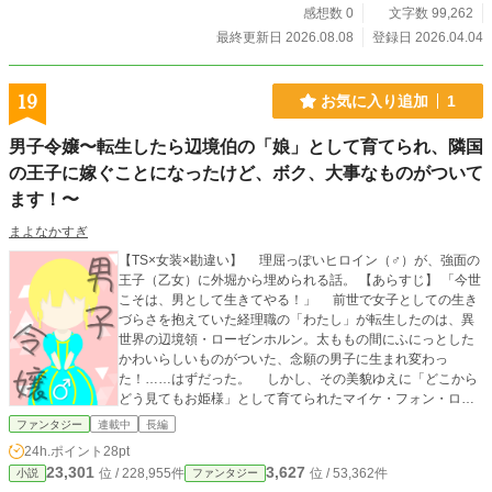
感想数 0
文字数 99,262
たレール（運命）を実力でぶち壊す！ TS元勇者と愛するお姫
様が紡ぐ、新たな運命のやり直しファンタジー！
最終更新日 2026.08.08
登録日 2026.04.04
19
お気に入り追加
1
男子令嬢〜転生したら辺境伯の「娘」として育てられ、隣国
の王子に嫁ぐことになったけど、ボク、大事なものがついて
ます！〜
まよなかすぎ
【TS×女装×勘違い】 理屈っぽいヒロイン（♂）が、強面の
王子（乙女）に外堀から埋められる話。 【あらすじ】 「今世
こそは、男として生きてやる！」 前世で女子としての生き
づらさを抱えていた経理職の「わたし」が転生したのは、異
世界の辺境領・ローゼンホルン。太ももの間にふにっとした
かわいらしいものがついた、念願の男子に生まれ変わっ
た！……はずだった。 しかし、その美貌ゆえに「どこから
どう見てもお姫様」として育てられたマイケ・フォン・ロー
ゼンホルンこと「ボク」は、15歳を迎えたある日、軍事大国
ファンタジー
連載中
長編
ザクセニアの第七王子・ヴォルフガングとの政略結婚を命じ
24h.ポイント
28pt
られる。 「いやボク、大事なものがついてますけど！？」
23,301
3,627
位 / 228,955件
位 / 53,362件
小説
ファンタジー
なんやかんやで言いくるめられて女装し「令嬢」として隣国