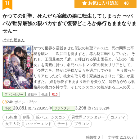
11
お気に入り追加
48
かつての剣聖、死んだら宿敵の娘に転生してしまった 〜パ
パが世界最強の親バカすぎて復讐どころか修行もままなりま
せん〜
ぱすた屋さん
かつて世界を震撼させた伝説の剣聖アルスは、死の間際に平
穏を願い――次に目を覚ますと、赤ん坊に転生していた。 そ
れも、王国最強の「盾」と呼ばれる騎士団長と、伝説の「魔
女」を両親に持つ、名門ハルトマン家の長女リリアとして。
「今世こそ、静かに平穏な日々を過ごしてやる」 そう誓った
リリアだったが、彼女を取り巻く家族はあまりに「愛」が重
すぎた。 娘を溺愛するあまり理性を失う父、冷静ながらも規
格外の魔力を持つ母、そしてシスコンの気がある二人の天才
の兄。さらに、リリアの魔力に当てられて（？）生まれた、
ファンタジー
連載中
長編
R15
これまた規格外の末弟テオ。 八歳の夜、家族を守るために
24h.ポイント
35pt
「ついで」に賊を粉砕したことで、彼女の『平穏』への道は
20,851
3,298
位 / 228,955件
位 / 53,362件
小説
ファンタジー
音を立てて崩れ去る。 リリアが放つのは、剣聖の技と、あら
ゆる理をねじ伏せる「重圧」。 本人の意図とは裏腹に、周囲
TS転生
剣聖
親バカ、シスコン
異世界ファンタジー
コメディ
は彼女を「聖女」あるいは「破壊の女神」として崇め始
女主人公
ハッピーエンド
チート
ブラコン
め……。 これは、無自覚に最強を更新し続ける少女が、重す
ぎる家族の愛を背負いながら、王立アカデミーという名の新
たな戦場（社交場）を文字通り『塗り替えて』いく物語。
感想数 0
文字数 213,607