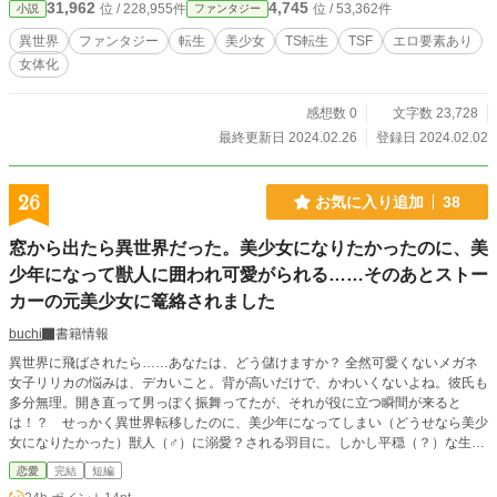
31,962
4,745
位 / 228,955件
位 / 53,362件
小説
ファンタジー
異世界
ファンタジー
転生
美少女
TS転生
TSF
エロ要素あり
女体化
感想数 0
文字数 23,728
最終更新日 2024.02.26
登録日 2024.02.02
26
お気に入り追加
38
窓から出たら異世界だった。美少女になりたかったのに、美
少年になって獣人に囲われ可愛がられる……そのあとストー
カーの元美少女に篭絡されました
buchi
書籍情報
異世界に飛ばされたら……あなたは、どう儲けますか？ 全然可愛くないメガネ
女子リリカの悩みは、デカいこと。背が高いだけで、かわいくないよね。彼氏も
多分無理。開き直って男っぽく振舞ってたが、それが役に立つ瞬間が来ると
は！？ せっかく異世界転移したのに、美少年になってしまい（どうせなら美少
女になりたかった）獣人（♂）に溺愛？される羽目に。しかし平穏（？）な生活
はすぐに終わり、リリカの後も続々と出現する美少女の始末に悩まされる。で
恋愛
完結
短編
も、もとをただせば原因はリリカにあって……ハッピーエンド。エロなし。深刻