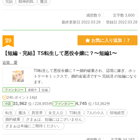
完結
精神的BL
魔法
感想数 0
文字数 3,600
最終更新日 2022.03.28
登録日 2022.03.28
29
お気に入り追加
7
【短編・完結】TS転生して悪役令嬢に？〜短編1〜
近衛 愛
TS転生して悪役令嬢に？〜婚約破棄され、辺境に嫁ぎ、ホッ
トケーキミックスで、婚約金返済です〜 完結済 の短編になり
ます。
ファンタジー
連載中
短編
24h.ポイント
14pt
31,962
4,745
位 / 228,955件
位 / 53,362件
小説
ファンタジー
転生
魔法
異世界
女主人公
TS転生
7人の小人
領地経営
婚約破棄
ざまぁは、短編にはございません
ざまぁは本編にご期待ください。
感想数 0
文字数 34,163