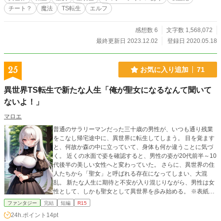
小説家になろう様、カクヨム様にも同時投稿しております ※
チート？
魔法
TS転生
エルフ
2021/05/09 タイトルを修正しました
感想数 6
文字数 1,568,072
最終更新日 2023.12.02
登録日 2020.05.18
25
お気に入り追加
71
異世界TS転生で新たな人生「俺が聖女になるなんて聞いて
ないよ！」
マロエ
普通のサラリーマンだった三十歳の男性が、いつも通り残業
をこなし帰宅途中に、異世界に転生してしまう。 目を覚ます
と、何故か森の中に立っていて、身体も何か違うことに気づ
く。 近くの水面で姿を確認すると、男性の姿が20代前半～10
代後半の美しい女性へと変わっていた。 さらに、異世界の住
人たちから「聖女」と呼ばれる存在になってしまい、大混
乱。 新たな人生に期待と不安が入り混じりながら、男性は女
性として、しかも聖女として異世界を歩み始める。 ※表紙、
挿絵はAIで作成したイラストを使用しています。 ※R１５の
ファンタジー
完結
短編
R15
章には☆マークを入れてます。
24h.ポイント
14pt