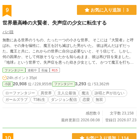
がっていく、血と泥に塗れたハクスラ探索録。
9
お気に入り追加
3
世界最高峰の大賢者、失声症の少女に転生する
パパ目
無数にある世界のうちの、たった一つの小さな世界。 そこには『大賢者』と呼
ばれ、その身を犠牲に、魔王を討ち滅ぼした男がいた。 彼は死んだはずだっ
た。魔王と共に。これからの世界に自分は必要ないと、そう信じて。 しかし、
何の因果か、そして何故そうなったかも知らぬまま、彼は再び目を覚ました。
『地球』という世界で。失声症を患った幼き少女として。 かつて魔王を打ち破
った『大賢者』は、ダンジョンが存在する現代世界で戸惑いつつも生きていく。
ファンタジー
連載中
長編
R15
魔法の行使に必要不可欠な詠唱ができずとも、前世の経験を活かし、地球の常識
24h.ポイント
35pt
を打ち砕きながら。
20,908
3,293
位 / 228,955件
位 / 53,362件
小説
ファンタジー
ローファンタジー
異世界
主人公最強
魔法
詠唱と声が出ない
ガールズラブ
TS転生
ダンジョン配信
恋愛
無双
感想数 0
文字数 23,158
最終更新日 2026.08.08
登録日 2026.07.23
10
お気に入り追加
114