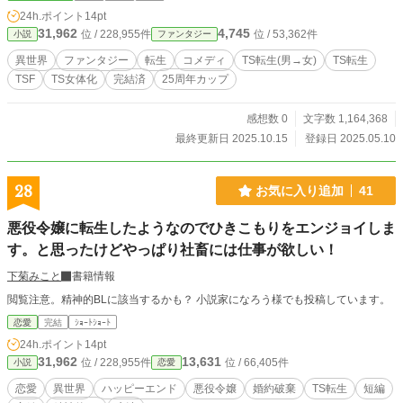
「なんじゃこりゃぁぁぁあああ！！！！？！？！？」 元
24h.ポイント
14pt
男の価値観と、美少女として扱われる現実。そのギャップに
31,962
4,745
位 / 228,955件
位 / 53,362件
小説
ファンタジー
毎日振り回されながらも、今日も異世界を生き抜いていく！
これは、最強の美少女になってしまった”元男”の、勘違いと
異世界
ファンタジー
転生
コメディ
TS転生(男→女)
TS転生
波乱だらけの異世界転生物語！
TSF
TS女体化
完結済
25周年カップ
感想数 0
文字数 1,164,368
最終更新日 2025.10.15
登録日 2025.05.10
28
お気に入り追加
41
悪役令嬢に転生したようなのでひきこもりをエンジョイしま
す。と思ったけどやっぱり社畜には仕事が欲しい！
下菊みこと
書籍情報
閲覧注意。精神的BLに該当するかも？ 小説家になろう様でも投稿しています。
恋愛
完結
ｼｮｰﾄｼｮｰﾄ
24h.ポイント
14pt
31,962
13,631
位 / 228,955件
位 / 66,405件
小説
恋愛
恋愛
異世界
ハッピーエンド
悪役令嬢
婚約破棄
TS転生
短編