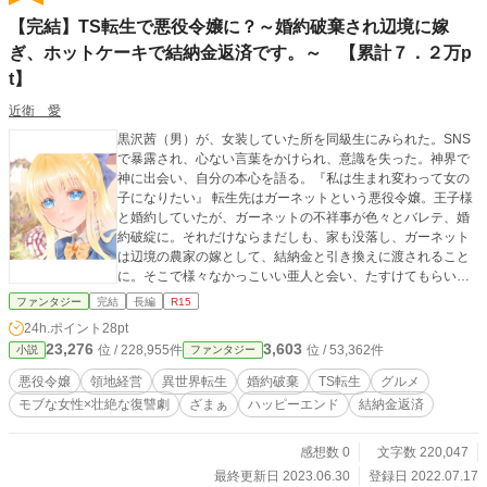
【完結】TS転生で悪役令嬢に？～婚約破棄され辺境に嫁
ぎ、ホットケーキで結納金返済です。～ 【累計７．２万p
t】
近衛 愛
黒沢茜（男）が、女装していた所を同級生にみられた。SNS
で暴露され、心ない言葉をかけられ、意識を失った。神界で
神に出会い、自分の本心を語る。『私は生まれ変わって女の
子になりたい』 転生先はガーネットという悪役令嬢。王子様
と婚約していたが、ガーネットの不祥事が色々とバレテ、婚
約破綻に。それだけならまだしも、家も没落し、ガーネット
は辺境の農家の嫁として、結納金と引き換えに渡されること
に。そこで様々なかっこいい亜人と会い、たすけてもらいホ
ットケーキミックスを作成し商売を広げていく。私は好きな
ファンタジー
完結
長編
R15
男の人と自由恋愛するために頑張るんだ。 アルファポリス
24h.ポイント
28pt
HOTランキングについての考察 どういう風に採点評価してい
23,276
3,603
位 / 228,955件
位 / 53,362件
小説
ファンタジー
るのか素人なりに考えてみました。 あとは、ポイントがどの
ようについて、どのくらいのタイミングで計算されている
悪役令嬢
領地経営
異世界転生
婚約破棄
TS転生
グルメ
か。 また、小説書初心者がどのようにすればポイントがゲッ
モブな女性×壮絶な復讐劇
ざまぁ
ハッピーエンド
結納金返済
トできるか？ HOTランキングに入るためにはどのようにした
らよいのか？ 色々検討した結果を記載しますので、ご参考に
してみてくださいね。 多くのブリーダーは、配合してより
感想数 0
文字数 220,047
強力なモンスターを誕生、育成していくことに熱をあげる
最終更新日 2023.06.30
登録日 2022.07.17