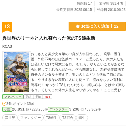
感想数 17
文字数 381,478
最終更新日 2025.09.15
登録日 2018.06.23
13
お気に入り追加
12
異世界のリーネと入れ替わった俺のTS娘生活
RCAS
おっさんと美少女令嬢の中身が入れ替わった。 病弱・過保
護・外出不可のほぼ監禁コース？ と思ったら、家の人たち
は優しいだけで悪意はゼロ。 むしろ、やりたいことがあるな
ら応援してくれるんだから、何も問題なし。 精神操作魔法で
自分のメンタルを整えて、努力のしんどさも薄めて前に進め
る。やりすぎない程度に人にも使って、流れをちょい有利に
誘導だ！ せっかくTSしたんだから、楽しめることは全て楽し
もう。そしてこの体の人生をやり切ってやる！ ここに元おっ
さんのTS娘生活が始まる！
ファンタジー
完結
長編
R15
24h.ポイント
35pt
20,851
3,298
位 / 228,955件
位 / 53,362件
小説
ファンタジー
異世界
ファンタジー
TS転生
TS百合
転生