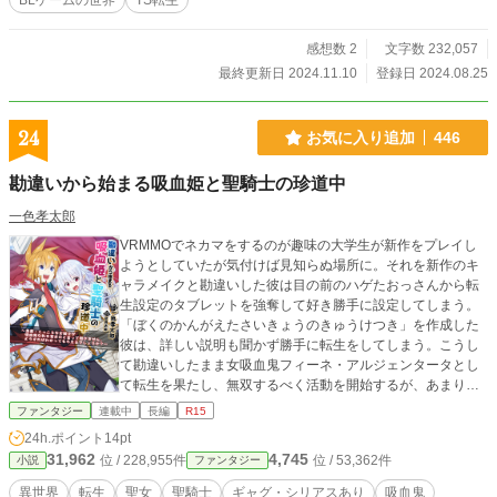
BLゲームの世界
TS転生
出した彼女は、最推しである養父の設定に秘められた真実を
知る事となった。 果たして彼女は、死の運命から彼を救い
出す事が出来るのか──？ ーーーーーーーーーーーー 狂気的
感想数 2
文字数 232,057
なまでに一途な男(in腐女子)×名無しの訳あり飲兵衛
最終更新日 2024.11.10
登録日 2024.08.25
24
お気に入り追加
446
勘違いから始まる吸血姫と聖騎士の珍道中
一色孝太郎
VRMMOでネカマをするのが趣味の大学生が新作をプレイし
ようとしていたが気付けば見知らぬ場所に。それを新作のキ
ャラメイクと勘違いした彼は目の前のハゲたおっさんから転
生設定のタブレットを強奪して好き勝手に設定してしまう。
「ぼくのかんがえたさいきょうのきゅうけつき」を作成した
彼は、詳しい説明も聞かず勝手に転生をしてしまう。こうし
て勘違いしたまま女吸血鬼フィーネ・アルジェンタータとし
て転生を果たし、無双するべく活動を開始するが、あまりに
滅茶苦茶な設定をしたせいで誰からも吸血鬼だと信じてもら
ファンタジー
連載中
長編
R15
えない。こうして予定調和の失われた世界は否応なしに彼女
24h.ポイント
14pt
を数奇な運命へと導いていく。 No とは言えない日本人気
31,962
4,745
位 / 228,955件
位 / 53,362件
小説
ファンタジー
質、それなりに善良、そしてゲームの世界と侮って安易な選
択を取った彼女(？)が流れ着いた先に見るものとは……？ ※
異世界
転生
聖女
聖騎士
ギャグ・シリアスあり
吸血鬼