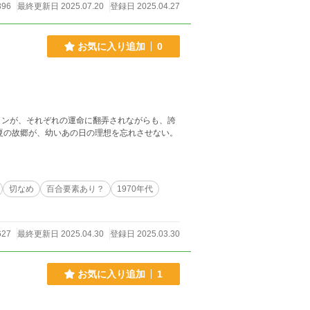
896
最終更新日 2025.07.20
登録日 2025.04.27
ットにタオルマス
砂原莉子はいつしかサリコと呼ばれ忌み嫌われる
お気に入り追加
0
山を遠くに望む校舎の屋上に立っていた、樫脇有
景色は次第に思いもしなかった鮮やかな色を帯び
ランが、それぞれの運命に翻弄されながらも、誇
、遠い遠い初夏の故郷が、幼いあの日の理想を忘れさせない。
切なめ
百合要素あり？
1970年代
627
最終更新日 2025.04.30
登録日 2025.03.30
お気に入り追加
1