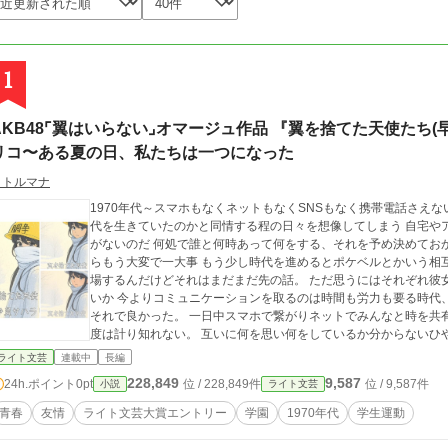
1
AKB48⌜翼はいらない⌟オマージュ作品 『翼を捨てた天使たち
リコ〜ある夏の日、私たちは一つになった
リトルマナ
1970年代～スマホもなくネットもなくSNSもなく携帯電話さえ
代を生きていたのかと同情する程の日々を想像してしまう 自宅や
がないのだ 何処で誰と何時あって何をする、それを予め決めてお
らもう大変で一大事 もう少し時代を進めるとポケベルとかいう相
場するんだけどそれはまだまだ先の話。 ただ思うにはそれぞれ彼
いか 今よりコミュニケーションを取るのは時間も労力も要る時代
それで良かった。 一日中スマホで繋がりネットでみんなと時を共
度は計り知れない。 互いに何を思い何をしているか分からないひやひや感やぞわぞわ感もそこにはあって恐らく互
いを知るのもゆっくりで時間をかけて舐めあう様にして連帯感を築
ライト文芸
連載中
長編
きれた時代と言っても良く、言葉を換えれば飾る事のない自分を
228,849
9,587
24h.ポイント
0pt
位 / 228,849件
位 / 9,587件
小説
ライト文芸
ず この小説はそんな時代に 毎日友の為に泣き、友と共に笑えていた、輝く眩いばかりの蒼い時を、全学連も赤軍派
も安保闘争もウーマンリブも歴史の一ページとしてしか知らない
青春
友情
ライト文芸大賞エントリー
学園
1970年代
学生運動
一度、振り返ってみるそんな物語です ✽✽✽ へたれな性格ゆえに自分を守る事だけに必死になり周りが見えず他人
を貶めて気が付けばいじめの女王と揶揄されるようになっていた沙