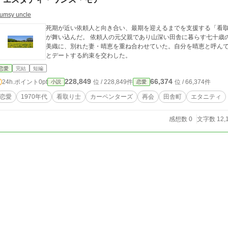
lumsy uncle
死期が近い依頼人と向き合い、最期を迎えるまでを支援する「看
が舞い込んだ。 依頼人の元父親であり山深い田舎に暮らす七十歳
美織に、別れた妻・晴恵を重ね合わせていた。自分を晴恵と呼ん
とデートする約束を交わした。
恋愛
完結
短編
228,849
66,374
24h.ポイント
0pt
位 / 228,849件
位 / 66,374件
小説
恋愛
恋愛
1970年代
看取り士
カーペンターズ
再会
田舎町
エタニティ
感想数 0
文字数 12,