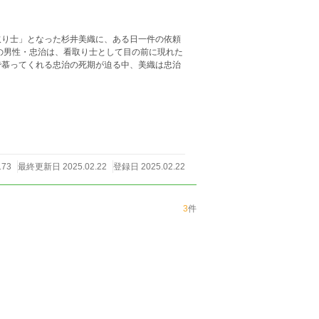
取り士」となった杉井美織に、ある日一件の依頼
の男性・忠治は、看取り士として目の前に現れた
で慕ってくれる忠治の死期が迫る中、美織は忠治
173
最終更新日 2025.02.22
登録日 2025.02.22
3
件