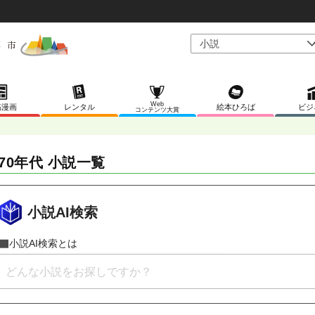
Web
稿漫画
レンタル
絵本ひろば
ビジ
コンテンツ大賞
970年代 小説一覧
小説AI検索
小説AI検索とは