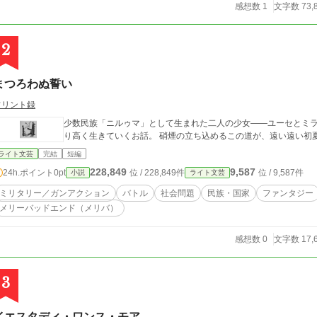
感想数 1
文字数 73,
も悪名は知れ渡っていて自らの居場所を求める様に学生運動へとのめりこむ。 毎日毎朝、ヘルメ
ク姿で拡声器を持ち阿鼻雑言を叫び、大学側の大人達と格闘する
大学の最強最悪の象徴の様な存在になっていた。 そんなある日、部活になじめず毎日バレーボールの球拾い、部長
2
のお局様には睨まれ毎日追い出しの地獄の虐め。気が付けば富士
希を助けたことから 砂原莉子の澱んでダークグレーだった周りの
ていく。
まつろわぬ誓い
フリント録
少数民族「ニルゥマ」として生まれた二人の少女――ユーセとミ
り高く生きていくお話。 硝煙の立ち込めるこの道が
ライト文芸
完結
短編
228,849
9,587
24h.ポイント
0pt
位 / 228,849件
位 / 9,587件
小説
ライト文芸
ミリタリー／ガンアクション
バトル
社会問題
民族・国家
ファンタジー
メリーバッドエンド（メリバ）
感想数 0
文字数 17,
3
イエスタディ・ワンス・モア