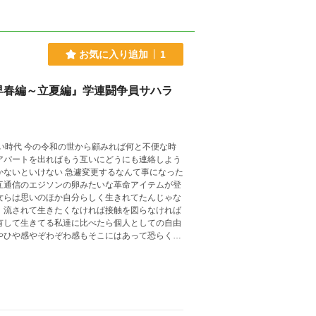
お気に入り追加
1
(早春編～立夏編』学連闘争員サハラ
ない時代 今の令和の世から顧みれば何と不便な時
アパートを出ればもう互いにどうにも連絡しよう
かないといけない 急遽変更するなんて事になった
互通信のエジソンの卵みたいな革命アイテムが登
女らは思いのほか自分らしく生きれてたんじゃな
、流されて生きたくなければ接触を図らなければ
有して生きてる私達に比べたら個人としての自由
いていったはず それは若者が最も自分らしく生
素直に受け入れてくれたそんな仲間も多くいたは
、どころかポケベルの時代さえ知らない人間が今
原璃子。 そんな自分を変えようと入った大学で