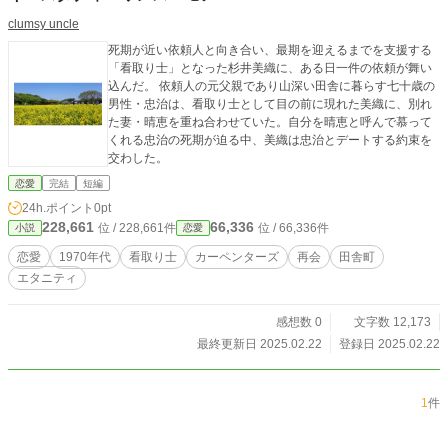
clumsy uncle
死期が近い依頼人と向き合い、最期を迎えるまでを支援する
「看取り士」となった杉井美織に、ある日一件の依頼が舞い
込んだ。 依頼人の元父親であり山深い田舎に暮らす七十歳の
男性・忠治は、看取り士として目の前に現れた美織に、別れ
た妻・晴恵を重ね合わせていた。自分を晴恵と呼んで慕って
くれる忠治の死期が迫る中、美織は忠治とデートする約束を
交わした。
恋愛
完結
短編
24h.ポイント
0pt
228,661
66,336
位 / 228,661件
位 / 66,336件
小説
恋愛
恋愛
1970年代
看取り士
カーペンターズ
再会
田舎町
エタニティ
感想数 0
文字数 12,173
最終更新日 2025.02.22
登録日 2025.02.22
1
件