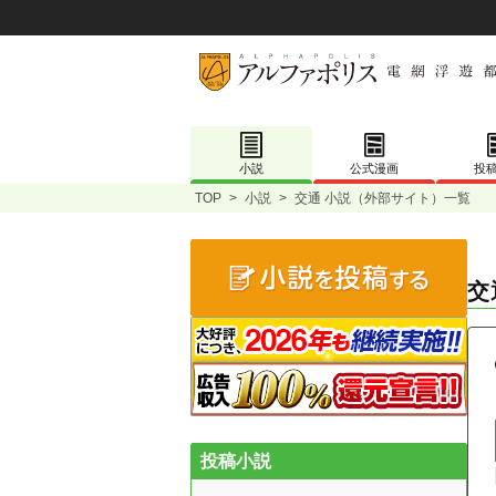
小説
公式漫画
投
TOP
>
小説
>
交通 小説（外部サイト）一覧
交
投稿小説