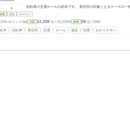
自転車の交通ルールの絵本です。 青切符の対象となるケースの一
絵本
完結
ｼｮｰﾄｼｮｰﾄ
22,258
59
24h.ポイント
0pt
位 / 22,258件
位 / 59件
小説
絵本
絵本
自転車
青切符
交通
ルール
違反
知育
わかりやすい