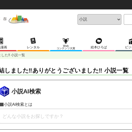
Web
稿漫画
レンタル
絵本ひろば
ビジ
コンテンツ大賞
した‼ 小説一覧
結しました‼️ありがとうございました‼ 小説一覧
小説AI検索
小説AI検索とは