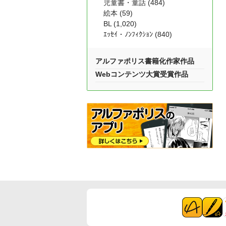
児童書・童話 (484)
絵本 (59)
BL (1,020)
ｴｯｾｲ・ﾉﾝﾌｨｸｼｮﾝ (840)
アルファポリス書籍化作家作品
Webコンテンツ大賞受賞作品