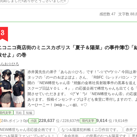
完結しました‼️ありがとうございました‼
感想数 47
文字数 88,
3
ニコニコ商店街のミニスカポリス「夏子＆陽菜」の事件簿①「
敗せよ」の巻
あらお☆ひろ
赤井翼先生の弟子「あらお☆ひろ」です！°˖☆◝(⁰▿⁰)◜☆˖° 今回は弟子の私「あらお☆ひろ」、赤井翼作品の校正ス
タッフの「のーの＆ぽよぽよ」さん、「RBFC《レッドバロン・
開の 「NEW稀世ちゃん④『焼飯の金将社長射殺事件の黒幕を追
スクープ日誌ＶＯＬ．４』」の応援企画で稀世ちゃんも出てくる「
開させていただきます。 ヾ(*´∀｀*)ﾉ 「NEW稀世ちゃん④」の応援であると同時に、「子ども食堂応援企画」でも
あります。 投稿インセンティブは子ども食堂に寄付しますので、
ろーひーこー！ (⋈◍＞◡＜◍)。✧♡
現代文学
完結
短編
228,637
9,614
24h.ポイント
0pt
位 / 228,637件
位 / 9,614件
小説
現代文学
NEW稀世ちゃん④応援企画です！
なつ＆陽菜犯科帳ミニ①作目です。
赤井フ
なつ＆陽菜ファンにプレゼント！
「余命半年…」の世界のなつ＆陽菜です
悪