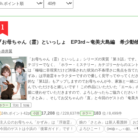
1
『お母ちゃん（霊）といっしょ EP3rd～奄美大島編 希少動
‐赤井翼
「お母ちゃん（霊）といっしょ」シリーズの実質「第３話」です。
テゴリーでなく、「ホラー・ミステリー」カテゴリーからのエント
は「極端に非現実だけど誇張された状況の不条理さに焦点を当て
ずみ」は浮遊霊キャラクターですので優しく見守ってやってくださ
的な「第1話」もアップしますのでお母ちゃんが今、家族と一緒に
んでいただけると嬉しいです！ この作品にいただいた「エール」
援に使わせていただきますので、よろしかったらご協力ください！
「さとみ」、そしてお父ちゃんの「直」と今回のゲストの「奄美
応援をよろひこー！ (⋈◍＞◡＜◍)。✧💖
ホラー
完結
短編
17,208
183
24h.ポイント
42pt
位 / 228,637件
位 / 8,499件
小説
ホラー
主人公のお母ちゃん「かずみ」は「浮遊霊」
娘の「さとみ」は新人看護師
お
今回のゲストは小浜の「後輩ガイド」です！
よろひこー！
(⋈◍＞◡＜◍)。✧