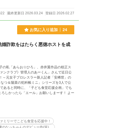
822
最終更新日 2026.03.24
登録日 2026.02.27
お気に入り追加
24
結婚詐欺をはたらく悪徳ホストを成
ファンクラブ》管理人のあーくん」さんで近日公
え！～元女子プロレスラー新人記者「安稀世」の
なつ＆陽菜の犯科帳ミニ」シリーズを3人で公
よろしかったら「エール」お願いしまーす！ よー
ァミリーでこども食堂を応援中！
魔のなっちゃんのデビュー作(笑)。