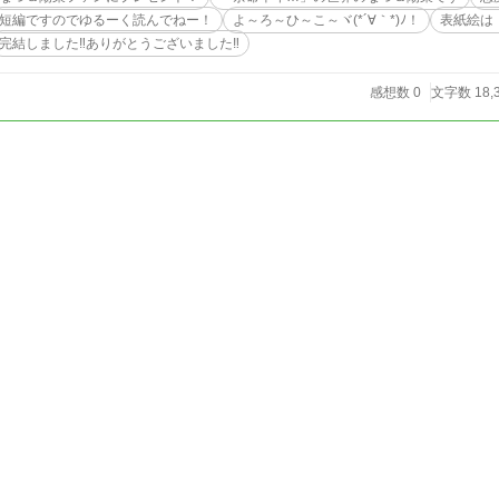
短編ですのでゆるーく読んでねー！
よ～ろ～ひ～こ～ヾ(*´∀｀*)ﾉ！
表紙絵は
完結しました‼️ありがとうございました‼
感想数 0
文字数 18,