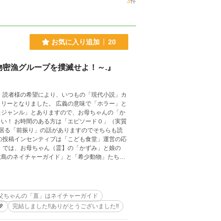
3
件
お気に入り追加
20
物密漁グループを撲滅せよ！～.』
 読者様の希望により、いつもの「現代小説」カ
リーとなりました。 広義の意味で「ホラー」と
たジャンル」とありますので、お母ちゃんの「か
い！ お時間のある方は「エピソード０」（実質
居る「前振り」の話がありますのでそちらも読
の投稿インセンティブは「こども食堂」運営の応
 では、お母ちゃん（霊】の「かずみ」と娘の
大島のネイチャーガイド」と「希少動物」たちの
父ちゃんの「直」はネイチャーガイド

完結しました‼️ありがとうございました‼