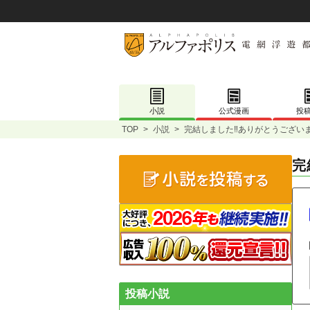
小説
公式漫画
投
TOP
>
小説
>
完結しました‼️ありがとうございま
完
投稿小説