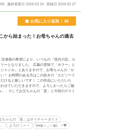
695
最終更新日 2026.03.24
登録日 2026.02.27
お気に入り追加
36
こから始まった！お母ちゃんの過去
 読者様の希望により、いつもの「現代小説」カ
リーとなりました。 広義の意味で「ホラー」と
たジャンル」とありますので、お母ちゃんの「か
い！ お時間のある方はこの続きの「エピソード
だけると嬉しいです！ この作品にいただいた
使わせていただきますので、よろしかったらご協
み」、そしてお父ちゃんの「直」と今回のゲスト
父ちゃんの「直」はネイチャーガイド
す。
よろひこー！
(⋈◍＞◡＜◍)。✧💖