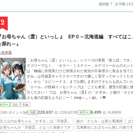
感想数 7
文字数 23,
2
『お母ちゃん（霊）といっしょ EP０～北海道編 すべてはこ
を探れ～』
‐赤井翼
「お母ちゃん（霊）といっしょ」シリーズの実質「第１話」です。
テゴリーでなく、「ホラー・ミステリー」カテゴリーからのエント
は「極端に非現実だけど誇張された状況の不条理さに焦点を当て
ずみ」は浮遊霊キャラクターですので優しく見守ってやってくださ
１」から「エピソード３」まで公開しますのでそちらも読んでいた
「エール」の投稿インセンティブは「こども食堂」運営の応援に
力ください！ では、お母ちゃん（霊】の「かずみ」と娘の「さと
さん達の応援をよろひこー！ (⋈◍＞◡＜◍)。✧💖
ホラー
完結
長編
228,637
8,499
24h.ポイント
0pt
位 / 228,637件
位 / 8,499件
小説
ホラー
主人公のお母ちゃん「かずみ」は「浮遊霊」
娘の「さとみ」は新人看護師
お
お母ちゃんが「浮遊霊」となった前振りです
北海舞台にお父ちゃん探しの旅で