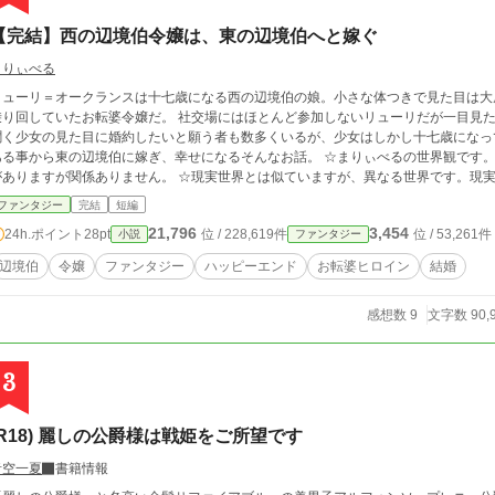
【完結】西の辺境伯令嬢は、東の辺境伯へと嫁ぐ
まりぃべる
リューリ＝オークランスは十七歳になる西の辺境伯の娘。小さな体つきで見た目は大
していたお転婆令嬢だ。 社交場にはほとんど参加しないリューリだが一目見た者は儚い見た目に騙され、見ていない者も噂で
聞く少女の見た目に婚約したいと願う者も数多くいるが、少女はしかし十七歳になっても婚約者はい
る事から東の辺境伯に嫁ぎ、幸せになるそんなお話。 ☆まりぃべるの世界観です。現実世界でも同じような名前、地名、単語など
ますが関係ありません。 ☆現実世界とは似ていますが、異なる世界です。現実ではそんな事起こる？って事も、この世界では
象として起こる場面があります。ファンタジーです。それをご承知の上、楽しんでいただけると幸い
ファンタジー
完結
短編
です。 ☆間違えまして、感想の中にネタバレがあります…感想から読む方はお気を
21,796
3,454
24h.ポイント
28pt
位 / 228,619件
位 / 53,261件
小説
ファンタジー
辺境伯
令嬢
ファンタジー
ハッピーエンド
お転婆ヒロイン
結婚
感想数 9
文字数 90,
3
(R18) 麗しの公爵様は戦姫をご所望です
青空一夏
書籍情報