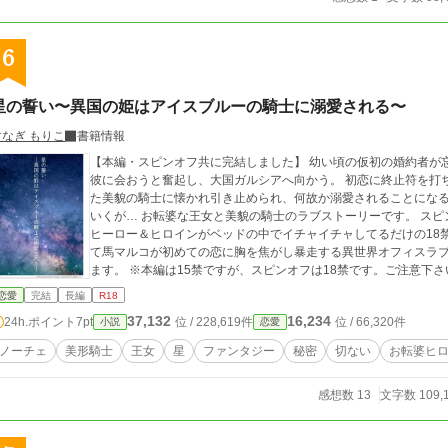
6
星の誓い〜異国の姫はアイスブルーの騎士に溺愛される〜
すなぎ もりこ
書籍情報
【本編・スピンオフ共に完結しました】 幼い頃の仮初の婚約者が
彼に会おうと奮起し、大国ガルシアへ向かう。 初恋に終止符を打ち、サッサと国に帰る予定だったはずが、出会っ
た美貌の騎士に懐かれ引き止められ、何故か溺愛されることになる。 甘く意味深な言葉を囁く彼に徐々に惹
いくが… お転婆な王女と美貌の騎士のラブストーリーです。 スピンオフについて ①【溺愛オーバード】完結済み
ヒーロー＆ヒロインがベッドの中でイチャイチャしてるだけの18禁です。 ②【柔らかな感触と劣情】
て馬マルコが初めての恋に胸を焦がし暴走する異世界オフィスラブ
ます。 ※本編は15禁ですが、スピンオフは18禁です。ご注意下
恋愛
完結
長編
R18
37,132
16,234
24h.ポイント
7pt
位 / 228,619件
位 / 66,320件
小説
恋愛
ノーチェ
美形騎士
王女
星
ファンタジー
秘密
切ない
お転婆ヒ
感想数 13
文字数 109,