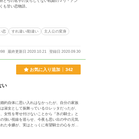
爵と弓の名手の女らしくない戦姫のマリ・アン
くも甘い恋物語。
い恋
すれ違い/勘違い
主人公の変身
898
最終更新日 2020.10.21
登録日 2020.09.30
お気に入り追加
342
ない
 婚約自体に思い入れはなかったが、自分の家族
今は淑女として振舞っているロレッタだったが、
その強い視線を巡らせ、今夜も思い出の中の元気