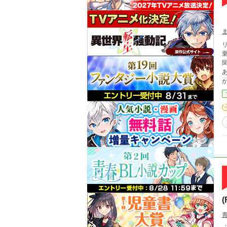
乗り回
あ
があり
現