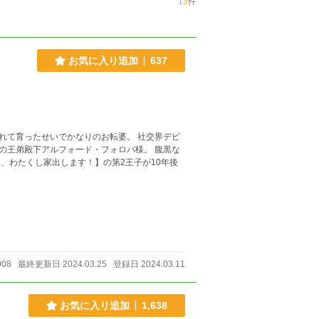
13
件
お気に入り追加
637
れて育ったせいでかなりのお転婆。 社交界デビ
の王弟殿下アルフォード・フォロバ様。 腹黒な
008
最終更新日 2024.03.25
登録日 2024.03.11
お気に入り追加
1,638