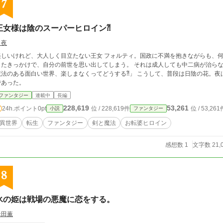
7
王女様は陰のスーパーヒロイン⁈
白夜
美しいけれど、大人しく目立たない王女 フォルティ。国政に不満を抱きながらも、何
したきっかけで、自分の前世を思い出してしまう。 それは成人しても中二病が治らな
魔法のある面白い世界、楽しまなくってどうする⁈」 こうして、普段は日陰の花。夜
であった。
ファンタジー
連載中
長編
228,619
53,261
24h.ポイント
0pt
位 / 228,619件
位 / 53,261
小説
ファンタジー
異世界
転生
ファンタジー
剣と魔法
お転婆ヒロイン
感想数 1
文字数 21,
8
氷の姫は戦場の悪魔に恋をする。
米田薫