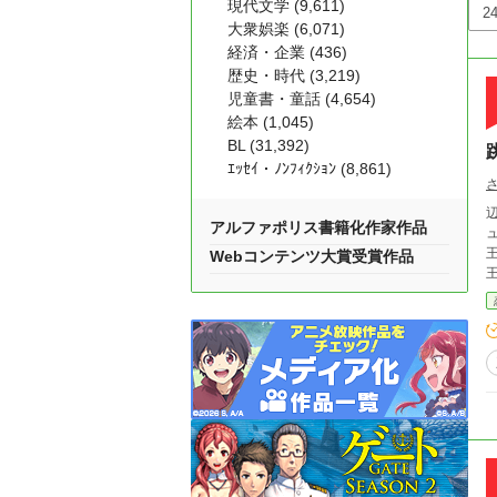
現代文学 (9,611)
大衆娯楽 (6,071)
経済・企業 (436)
歴史・時代 (3,219)
児童書・童話 (4,654)
絵本 (1,045)
BL (31,392)
ｴｯｾｲ・ﾉﾝﾌｨｸｼｮﾝ (8,861)
アルファポリス書籍化作家作品
王
Webコンテンツ大賞受賞作品