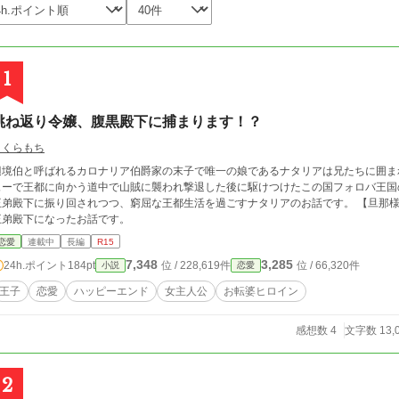
1
跳ね返り令嬢、腹黒殿下に捕まります！？
さくらもち
辺境伯と呼ばれるカロナリア伯爵家の末子で唯一の娘であるナタリアは兄たちに囲ま
ューで王都に向かう道中で山賊に襲われ撃退した後に駆けつけたこの国フォロバ王国
弟殿下に振り回されつつ、窮屈な王都生活を過ごすナタリアのお話です。 【旦那様、わたくし家出します！】の第2王子が10年後
王弟殿下になったお話です。
恋愛
連載中
長編
R15
7,348
3,285
24h.ポイント
184pt
位 / 228,619件
位 / 66,320件
小説
恋愛
王子
恋愛
ハッピーエンド
女主人公
お転婆ヒロイン
感想数 4
文字数 13,
2