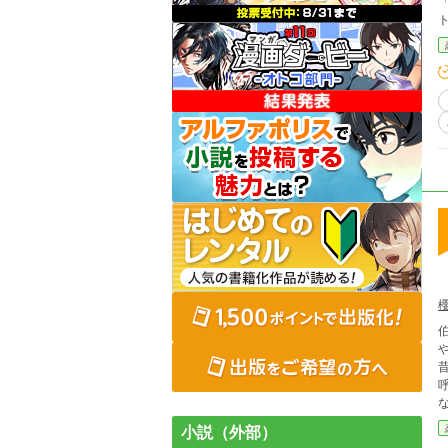
昔はお
な
小説（外部）