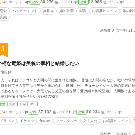
30,276
12,985
24h.ポイント
14pt
位 / 228,619件
位 / 66,320件
小説
恋愛
恋愛
ハッピーエンド
異世界
婚約破棄
溺愛
お転婆ヒロイン
氷の騎
完結
感想数 0
文字数 21,
5
小柄な竜姫は美貌の宰相と結婚したい
歌龍吟伶
竜人、それはドラゴンと人間の間に生まれた種族。 普段は人間の姿だか、戦いの場や
い時を経てその存在は世界から認められ、建国した。 デューレイシャ大陸の南東に位
娘であるリューファは、火竜である父王の血を濃く受け継ぐ御転婆娘。 人間族である
上宰相を振り向かせたいお姫様の物語
恋愛
完結
長編
R15
37,132
16,234
24h.ポイント
7pt
位 / 228,619件
位 / 66,320件
小説
恋愛
ドラゴン
イケメン
年の差
ファンタジー
女主人公
お転婆ヒロイン
感想数 1
文字数 58,