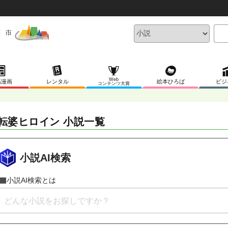
Web
稿漫画
レンタル
絵本ひろば
ビジ
コンテンツ大賞
転婆ヒロイン 小説一覧
小説AI検索
小説AI検索とは