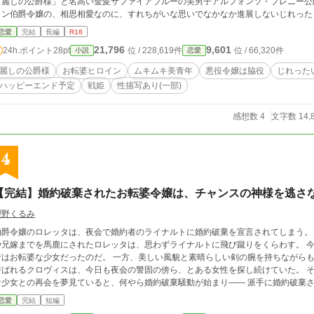
「麗しの公爵様」と名高い金髪サファイアブルーの美男子アルフォンソ・プレニー公
トン伯爵令嬢の、相思相愛なのに、すれちがいな思いでなかなか進展しないじれった
恋愛
完結
長編
R18
21,796
9,601
24h.ポイント
28pt
位 / 228,619件
位 / 66,320件
小説
恋愛
麗しの公爵様
お転婆ヒロイン
ムキムキ美青年
悪役令嬢は脇役
じれった
ハッピーエンド予定
戦姫
性描写あり(一部)
感想数 4
文字数 14,
4
【完結】婚約破棄されたお転婆令嬢は、チャンスの神様を逃さ
櫻野くるみ
伯爵令嬢のロレッタは、夜会で婚約者のライナルトに婚約破棄を宣言されてしまう。
や兄嫁までを馬鹿にされたロレッタは、思わずライナルトに飛び蹴りをくらわす。 
転婆な少女だったのだ。 一方、美しい風貌と素晴らしい剣の腕を持ちながらも、女性を寄せ付けないことから『氷の騎士』と
呼ばれるクロヴィスは、今日も夜会の警固の傍ら、とある女性を探し続けていた。 
少女との再会を夢見ていると、何やら婚約破棄騒動が始まり―― 派手に婚約破棄された令嬢が、実はとっくに有望騎士の心をガッ
ツリと掴んでいて、幸せになるお話です。 完結しました。
恋愛
完結
短編