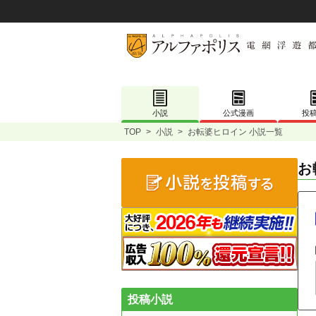
小説
公式漫画
投
TOP
>
小説
>
お転婆ヒロイン 小説一覧
お
投稿小説