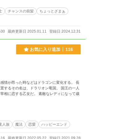
士
チャンスの前髪
ちょっとざまぁ
530
最終更新日 2025.01.11
登録日 2024.12.31
お気に入り追加
116
感情が昂った時などはドラゴンに変化する。 長
置するその名は、ドラリオン竜国。 国王の一人
宰相に恋する乙女だ。 素敵なレディになって歳
竜人族
魔法
恋愛
ハッピーエンド
416
最終更新日 2022.05.22
登録日 2021.09.28