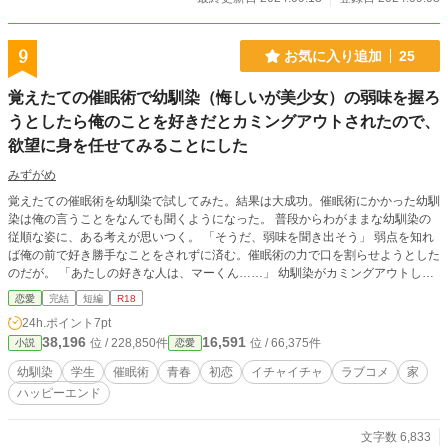
9
お気に入り追加
25
覚えたての催眠術で幼馴染（悔しいが美少女）の弱味を握ろ
うとしたら俺のことを好きだとカミングアウトされたので、
欲望に身を任せてみることにした
みずがめ
覚えたての催眠術を幼馴染で試してみた。結果は大成功。催眠術にかかった幼馴
染は俺の言うことをなんでも聞くようになった。 普段からわがままな幼馴染の
従順な姿に、ある考えが思いつく。 「そうだ、弱味を聞き出そう」 弱点を知れ
ば俺の前で好き勝手なことをされずに済む。催眠術の力で口を割らせようとした
のだが。 「あたしの好きな人は、マーくん……」 幼馴染がカミングアウトした
のは俺の名前だった。 よく見れば美少女となっていた幼馴染からの告白。彼女
恋愛
完結
短編
R18
を女として見た時、俺は欲望を抑えることなんかできなかった。
24h.ポイント
7pt
38,196
16,591
位 / 228,850件
位 / 66,375件
小説
恋愛
幼馴染
学生
催眠術
青春
初恋
イチャイチャ
ラブコメ
家
ハッピーエンド
文字数 6,833