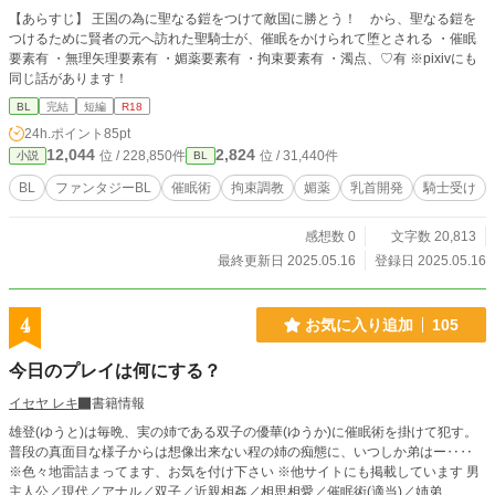
【あらすじ】 王国の為に聖なる鎧をつけて敵国に勝とう！ から、聖なる鎧を
つけるために賢者の元へ訪れた聖騎士が、催眠をかけられて堕とされる ・催眠
要素有 ・無理矢理要素有 ・媚薬要素有 ・拘束要素有 ・濁点、♡有 ※pixivにも
同じ話があります！
BL
完結
短編
R18
24h.ポイント
85pt
12,044
2,824
位 / 228,850件
位 / 31,440件
小説
BL
BL
ファンタジーBL
催眠術
拘束調教
媚薬
乳首開発
騎士受け
感想数 0
文字数 20,813
最終更新日 2025.05.16
登録日 2025.05.16
4
お気に入り追加
105
今日のプレイは何にする？
イセヤ レキ
書籍情報
雄登(ゆうと)は毎晩、実の姉である双子の優華(ゆうか)に催眠術を掛けて犯す。
普段の真面目な様子からは想像出来ない程の姉の痴態に、いつしか弟はー‥‥
※色々地雷詰まってます、お気を付け下さい ※他サイトにも掲載しています 男
主人公／現代／アナル／双子／近親相姦／相思相愛／催眠術(適当)／姉弟