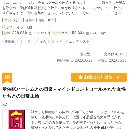
に…………。 「よし、今日はグールを改造するわよ！！」 嬉々とした笑み
を浮かべ、俺は催眠術をかけた彼女に体を改造される。 おかしい……彼女に
催眠術をかけ、俺の協力者になっているはずだ。 なのに…………。 「ぎゃあ
あぁぁぁぁぁぁぁ！！」 「こらっ！ 動かないの！！」 迫りくる刃物。得
ファンタジー
連載中
長編
R18
体のしれない注射器。 俺は恐怖した。この世には……怪人よりも恐ろしい相
24h.ポイント
0pt
手がいるのだと……。 【一応、R１８（エロい）展開になる予定です】
228,850
53,334
位 / 228,850件
位 / 53,334件
小説
ファンタジー
催眠術
ヒーロー
怪人
マッドサイエンティスト
感想数 0
文字数 4,182
最終更新日 2023.05.22
登録日 2023.05.21
19
お気に入り追加
4
💚催眠ハーレムとの日常 - マインドコントロールされた女性
たちとの日常生活
XD
誰からも拒絶される内気で不細工な少年エドクは、人の心を
操り、催眠術と精神支配下に置く不思議な能力を手に入れ
る。彼はこの力を使って、夢の中でずっと欲しかったもの、
彼がずっと愛してきた美しい女性たちのHAREMを作り上げ