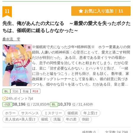
11
お気に入り追加
11
先生、俺があんたの犬になる ～最愛の愛犬を失ったボクた
ちは、催眠術に縋るしかなかった～
桑水流 雫
※催眠術で犬になった少年×精神科医※ ホラー要素ありの倒
錯BL 人嫌いの精神科医：心堂尽にとって、愛犬と過ごす時間
だけが特別だった。 ある日、患者である皇イリヤの母親か
ら、息子の同性愛を治してくれと頼まれてしまう。だが心堂
は、皇に「治す必要なんかない」とハッキリと告げ、「一緒
に治ったと嘘をつこう」と持ち掛け、皇も頷く。 数年後、家
政婦兼ドッグトレーナーとして皇を雇い、彼の好意に気づき
つつも、穏やかな日々を送っていた。だがある日、皇と愛犬
の乗った車が事故に巻き込まれ、皇は助かったが、愛犬を失
BL
完結
長編
R18
ってしまう。危ういバランスで保たれていた二人の関係は、
24h.ポイント
7pt
愛犬を失うことで、崩れ始める。 距離を取ろうとする心堂だ
38,196
10,370
位 / 228,850件
位 / 31,440件
小説
BL
ったが皇に「俺があんたの犬になるっ」と涙ながらに懇願さ
れ、倫理的に問題だと分かっていながら、愛犬を失った喪失
ホラー
サスペンス
ミステリー
催眠術
年上受け
感に耐え切れず、心堂は彼に催眠術をかけてしまう。 そうし
美人攻め×美人受け
催眠
洗脳
年の差
倒錯
て自分を犬だと思い込んでいる男と生活が始まるが──！？
愛を知らない二人の、痛いほどに健気、ホラー要素ありの倒
錯ラブストーリー。
感想数 0
文字数 24,798