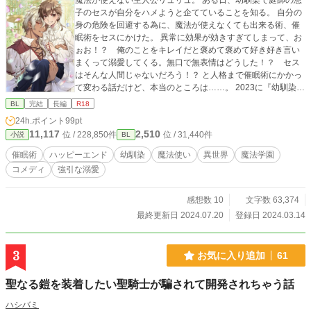
魔法が使えない主人公リュリュ。 ある日、幼馴染で庭師の息
子のセスが自分をハメようと企てていることを知る。 自分の
身の危険を回避する為に、魔法が使えなくても出来る術、催
眠術をセスにかけた。 異常に効果が効きすぎてしまって、お
ぉお！？ 俺のことをキレイだと褒めて褒めて好き好き言い
まくって溺愛してくる。無口で無表情はどうした！？ セス
はそんな人間じゃないだろう！？ と人格まで催眠術にかかっ
て変わる話だけど、本当のところは……。 2023に『幼馴染に
催眠術をかけたら溺愛されまくちゃった⁉』で掲載しておりま
BL
完結
長編
R18
したが、全体を改稿し、あまりに内容変更が多いのでアップ
24h.ポイント
99pt
し直しました。 改稿前とストーリーがやや異なっています。
11,117
2,510
位 / 228,850件
位 / 31,440件
小説
BL
ムーンライトノベルズでも掲載しております。
催眠術
ハッピーエンド
幼馴染
魔法使い
異世界
魔法学園
コメディ
強引な溺愛
感想数 10
文字数 63,374
最終更新日 2024.07.20
登録日 2024.03.14
3
お気に入り追加
61
聖なる鎧を装着したい聖騎士が騙されて開発されちゃう話
ハシバミ