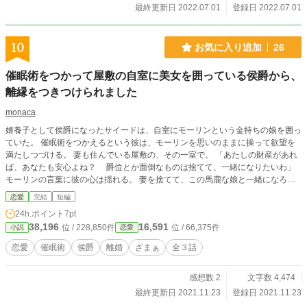
最終更新日 2022.07.01
登録日 2022.07.01
10
お気に入り追加
26
催眠術をつかって屋敷の自室に美女を囲っている侯爵から、
離縁をつきつけられました
monaca
婿養子として侯爵になったサイードは、自室にモーリンという金持ちの娘を囲っ
ていた。 催眠術をつかえるという彼は、モーリンを思いのままに操って欲望を
満たしつづける。 妻も住んでいる屋敷の、その一室で。 「あたしの財産があれ
ば、あなたも安心よね？ 爵位とか面倒なものは捨てて、一緒になりたいわ」
モーリンの言葉に彼の心は揺れる。 妻を捨てて、この馬鹿な娘と一緒になろ
う。 そう決意したサイードは、妻ジャクリーヌの待つ居間へと向かった。
恋愛
完結
短編
24h.ポイント
7pt
38,196
16,591
位 / 228,850件
位 / 66,375件
小説
恋愛
恋愛
催眠術
侯爵
離婚
ざまぁ
全３話
感想数 2
文字数 4,474
最終更新日 2021.11.23
登録日 2021.11.23