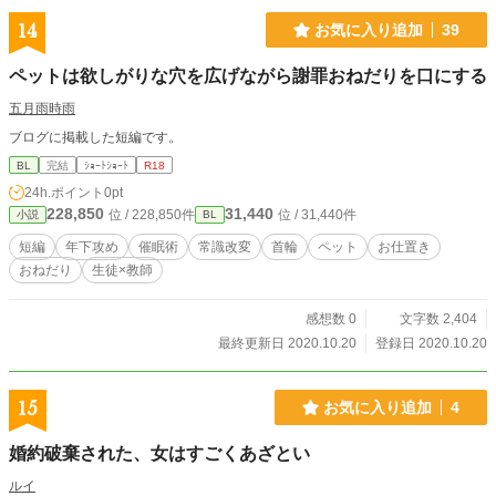
14
お気に入り追加
39
ペットは欲しがりな穴を広げながら謝罪おねだりを口にする
五月雨時雨
ブログに掲載した短編です。
BL
完結
ｼｮｰﾄｼｮｰﾄ
R18
24h.ポイント
0pt
228,850
31,440
位 / 228,850件
位 / 31,440件
小説
BL
短編
年下攻め
催眠術
常識改変
首輪
ペット
お仕置き
おねだり
生徒×教師
感想数 0
文字数 2,404
最終更新日 2020.10.20
登録日 2020.10.20
15
お気に入り追加
4
婚約破棄された、女はすごくあざとい
ルイ