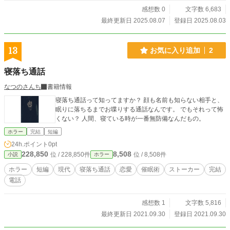
感想数 0
文字数 6,683
最終更新日 2025.08.07
登録日 2025.08.03
13
お気に入り追加
2
寝落ち通話
なつのさんち
書籍情報
寝落ち通話って知ってますか？ 顔も名前も知らない相手と、
眠りに落ちるまでお喋りする通話なんです。 でもそれって怖
くない？ 人間、寝ている時が一番無防備なんだもの。
ホラー
完結
短編
24h.ポイント
0pt
228,850
8,508
位 / 228,850件
位 / 8,508件
小説
ホラー
ホラー
短編
現代
寝落ち通話
恋愛
催眠術
ストーカー
完結
電話
感想数 1
文字数 5,816
最終更新日 2021.09.30
登録日 2021.09.30