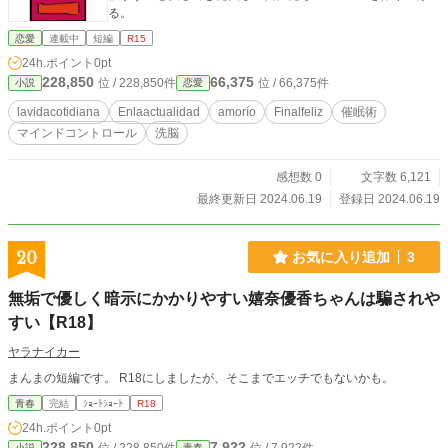
る。
恋愛
連載中
短編
R15
24h.ポイント
0pt
228,850
66,375
位 / 228,850件
位 / 66,375件
小説
恋愛
lavidacotidiana
Enlaactualidad
amorío
Finalfeliz
催眠術
マインドコントロール
洗脳
感想数 0
文字数 6,121
最終更新日 2024.06.19
登録日 2024.06.19
20
お気に入り追加
3
無垢で優しく暗示にかかりやすい嬉奈優香ちゃんは騙されや
すい【R18】
ヤラナイカー
まんまの短編です。 R18にしましたが、そこまでエッチでもないかも。
青春
完結
ｼｮｰﾄｼｮｰﾄ
R18
24h.ポイント
0pt
228,850
7,922
小説
青春