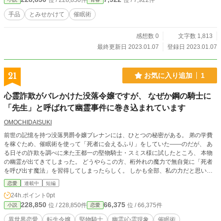
位 / 228,850件
位 / 7,922件
手品
とみせかけて
催眠術
感想数 0
文字数 1,813
最終更新日 2023.01.07
登録日 2023.01.07
21
お気に入り追加
1
心霊詐欺がバレかけた没落令嬢ですが、 なぜか鋼の騎士に
「先生」と呼ばれて幽霊事件に巻き込まれています
OMOCHIDAISUKI
前世の記憶を持つ没落男爵令嬢ブレナンには、ひとつの秘密がある。 弟の学費
を稼ぐため、催眠術を使って「死者に会えるふり」をしていた――のだが、 あ
る日その詐欺を調べに来た王都一の堅物騎士・スミス様に試したところ、 本物
の幽霊が出てきてしまった。 どうやらこの方、桁外れの魔力で無自覚に「死者
を呼び出す魔法」を習得してしまったらしく。 しかも全部、私の力だと思い込
んでいる。 「先生の能力は、本当に素晴らしい」 ――違います、それはあな
恋愛
連載中
短編
たの力です。 真直ぐな尊敬の眼差しが、詐欺師の良心にじわじわと刺さる。 本
24h.ポイント
0pt
当のことを言えないまま、二人は王宮の怪異、殺人事件の真相、 都市に広がる
228,850
66,375
位 / 228,850件
位 / 66,375件
小説
恋愛
噂の怪異へと巻き込まれていく。 「先生はどうして、そんな不思議なことを知
っているんですか？」 堅物で真直ぐで、困ったほど真剣なその人が、 いつの間
異世界恋愛
転生令嬢
堅物騎士
幽霊/心霊現象
催眠術