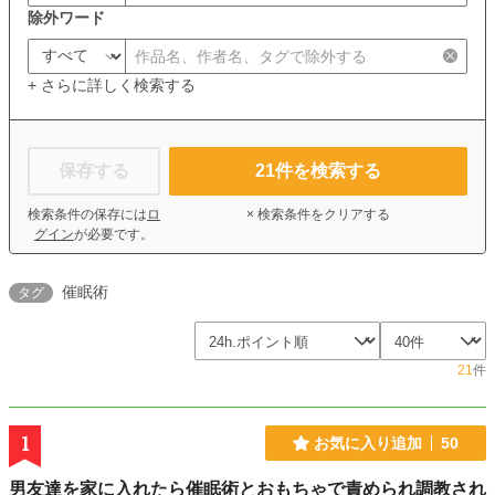
除外ワード
+ さらに詳しく検索する
保存する
21
件を検索する
検索条件の保存には
ロ
× 検索条件をクリアする
グイン
が必要です。
催眠術
タグ
21
件
1
お気に入り追加
50
男友達を家に入れたら催眠術とおもちゃで責められ調教され