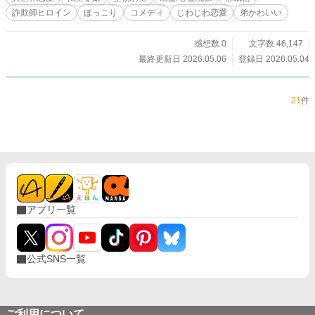
にか、私の嘘をひとつひとつ溶かしていく気がして。 怪異よりも、あなたの
詐欺師ヒロイン
ほっこり
コメディ
じわじわ恋愛
弟かわいい
視線の方が、ずっとずっと怖いのです。
感想数 0
文字数 46,147
最終更新日 2026.05.06
登録日 2026.05.04
21
件
アプリ一覧
公式SNS一覧
ご利用について