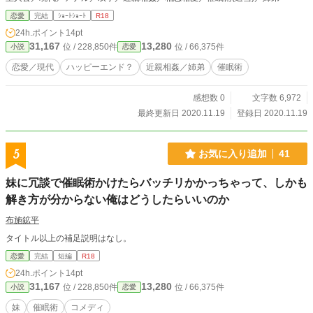
恋愛
完結
ｼｮｰﾄｼｮｰﾄ
R18
24h.ポイント
14pt
31,167
13,280
位 / 228,850件
位 / 66,375件
小説
恋愛
恋愛／現代
ハッピーエンド？
近親相姦／姉弟
催眠術
感想数 0
文字数 6,972
最終更新日 2020.11.19
登録日 2020.11.19
5
お気に入り追加
41
妹に冗談で催眠術かけたらバッチリかかっちゃって、しかも
解き方が分からない俺はどうしたらいいのか
布施鉱平
タイトル以上の補足説明はなし。
恋愛
完結
短編
R18
24h.ポイント
14pt
31,167
13,280
位 / 228,850件
位 / 66,375件
小説
恋愛
妹
催眠術
コメディ