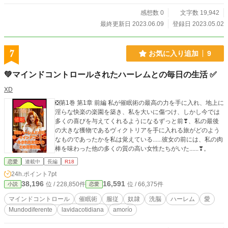
感想数 0
文字数 19,942
最終更新日 2023.06.09
登録日 2023.05.02
7
お気に入り追加
9
💚マインドコントロールされたハーレムとの毎日の生活 ✅
XD
❎第1巻 第1章 前編 私が催眠術の最高の力を手に入れ、地上に
淫らな快楽の楽園を築き、私を大いに傷つけ、しかし今では
多くの喜びを与えてくれるようになるずっと前❣、私の最後
の大きな獲物であるヴィクトリアを手に入れる旅がどのよう
なものであったかを私は覚えている......彼女の前には、私の肉
棒を味わった他の多くの質の高い女性たちがいた......❣。
恋愛
連載中
長編
R18
24h.ポイント
7pt
38,196
16,591
位 / 228,850件
位 / 66,375件
小説
恋愛
マインドコントロール
催眠術
服従
奴隷
洗脳
ハーレム
愛
Mundodiferente
lavidacotidiana
amorío