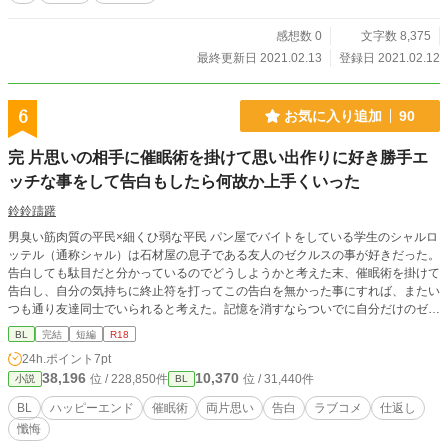
感想数 0
文字数 8,375
最終更新日 2021.02.13
登録日 2021.02.12
6
お気に入り追加
90
完 片思いの相手に催眠術を掛けて思い出作りに好き勝手エ
ッチな事をして告白もしたら何故か上手くいった
鈴鈴躊躇
男臭い筋肉質の平民×細くひ弱な平民 パン屋でバイトをしている学生のシャルロ
ッテル（通称シャル）は石材屋の息子である友人のゼクルスの事が好きだった。
告白しても駄目だと分かっているのでどうしようかと考えた末、催眠術を掛けて
告白し、自分の気持ちに終止符を打ってこの告白を無かった事にすれば、またい
つも通り友達同士でいられると考えた。記憶を消すならついでに自分だけのゼク
ルスの思い出も作ってしまおう。催眠術を成功させた事でシャルロッテルの欲望
BL
完結
短編
R18
が膨らんでいく。両片思いからの両思いの話です。R18には※ついてます。他サ
24h.ポイント
7pt
イトでも掲載しています。
38,196
10,370
位 / 228,850件
位 / 31,440件
小説
BL
BL
ハッピーエンド
催眠術
両片思い
告白
ラブコメ
仕返し
懺悔