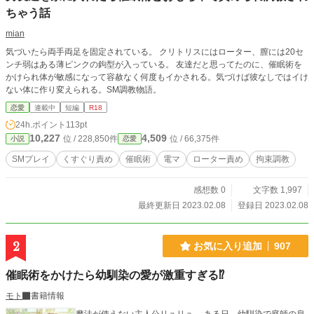
ちゃう話
mian
気づいたら両手両足を固定されている。 クリトリスにはローター、膣には20セ
ンチ弱はある薄ピンクの鉤型が入っている。 友達だと思ってたのに、催眠術を
かけられ体が敏感になって容赦なく何度もイかされる。気づけば彼なしではイけ
ない体に作り変えられる。SM調教物語。
恋愛
連載中
短編
R18
24h.ポイント
113pt
10,227
4,509
位 / 228,850件
位 / 66,375件
小説
恋愛
SMプレイ
くすぐり責め
催眠術
電マ
ローター責め
拘束調教
感想数 0
文字数 1,997
最終更新日 2023.02.08
登録日 2023.02.08
2
お気に入り追加
907
催眠術をかけたら幼馴染の愛が激重すぎる⁉
モト
書籍情報