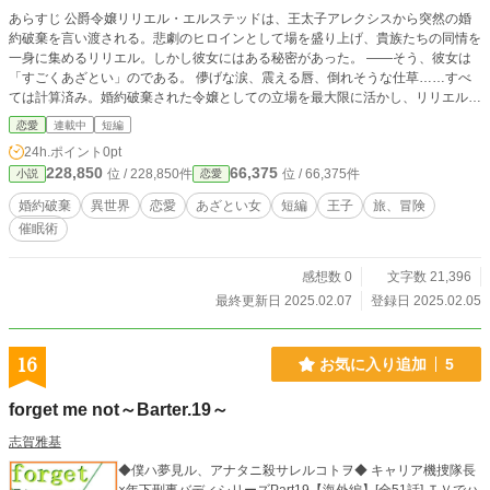
あらすじ 公爵令嬢リリエル・エルステッドは、王太子アレクシスから突然の婚
約破棄を言い渡される。悲劇のヒロインとして場を盛り上げ、貴族たちの同情を
一身に集めるリリエル。しかし彼女にはある秘密があった。 ——そう、彼女は
「すごくあざとい」のである。 儚げな涙、震える唇、倒れそうな仕草……すべ
ては計算済み。婚約破棄された令嬢としての立場を最大限に活かし、リリエルは
「可憐で哀れな令嬢」として新たな人生を歩み始める。 しかし、そんな彼女の
恋愛
連載中
短編
前に現れたのは、思わぬ人物たちだった。 「……君、本当に悲しんでるの
24h.ポイント
0pt
か？」 「リリエル様、今度こそ私があなたをお救いします！」 涙を武器に、あ
228,850
66,375
位 / 228,850件
位 / 66,375件
小説
恋愛
ざとく生きるリリエルの婚約破棄後の人生は、思わぬ方向へと転がり始める
——！
婚約破棄
異世界
恋愛
あざとい女
短編
王子
旅、冒険
催眠術
感想数 0
文字数 21,396
最終更新日 2025.02.07
登録日 2025.02.05
16
お気に入り追加
5
forget me not～Barter.19～
志賀雅基
◆僕ハ夢見ル、アナタニ殺サレルコトヲ◆ キャリア機捜隊長