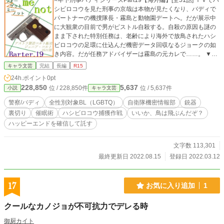
×年下刑事バディシリーズPart19【海外編】[全51話] ＴＶでハ
シビロコウを見た刑事の京哉は本物が見たくなり、バディで
パートナーの機捜隊長・霧島と動物園デートへ。だが展示中
に大観衆の目前で男がピストル自殺する。自殺の原因も謎の
まま下された特別任務は、老齢により海外で放鳥されたハシ
ビロコウの足環に仕込んだ機密データ回収なるジョークの如
き内容。だが任務アドバイザーは霧島の元カレで……。 ▼▼
▼ 【シリーズ中、何処からでもどうぞ】 【BL特有シーンは
キャラ文芸
完結
長編
R15
ストーリーに支障なく回避可能な仕様です】 【ノベルアップ
24h.ポイント
0pt
＋・ステキブンゲイにＲ無指定版／エブリスタにR15版を掲
228,850
5,637
位 / 228,850件
位 / 5,637件
小説
キャラ文芸
載】
警察/バディ
全性別対象BL（LGBTQ）
自衛隊機密情報部
銃器
裏切り
催眠術
ハシビロコウ捕獲作戦
いいか、鳥は飛ぶんだぞ？
ハッピーエンドを確信して託す
文字数 113,301
最終更新日 2022.08.15
登録日 2022.03.12
17
お気に入り追加
1
クールなカノジョが不可抗力でデレる時
御厨カイト