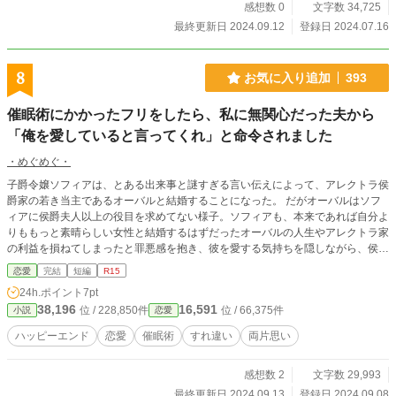
感想数 0
文字数 34,725
最終更新日 2024.09.12
登録日 2024.07.16
8
お気に入り追加
393
催眠術にかかったフリをしたら、私に無関心だった夫から
「俺を愛していると言ってくれ」と命令されました
・めぐめぐ・
子爵令嬢ソフィアは、とある出来事と謎すぎる言い伝えによって、アレクトラ侯
爵家の若き当主であるオーバルと結婚することになった。 だがオーバルはソフ
ィアに侯爵夫人以上の役目を求めてない様子。ソフィアも、本来であれば自分よ
りももっと素晴らしい女性と結婚するはずだったオーバルの人生やアレクトラ家
の利益を損ねてしまったと罪悪感を抱き、彼を愛する気持ちを隠しながら、侯爵
夫人の役割を果たすために奮闘していた。 そんなある日、義妹で友人のメーナ
恋愛
完結
短編
R15
に、催眠術の実験台になって欲しいと頼まれたソフィアは了承する。 催眠術は
24h.ポイント
7pt
明らかに失敗だった。しかし失敗を伝え、メーナが落ち込む姿をみたくなかった
38,196
16,591
位 / 228,850件
位 / 66,375件
小説
恋愛
ソフィアは催眠術にかかったフリをする。 このまま催眠術が解ける時間までや
り過ごそうとしたのだが、オーバルが突然帰ってきたことで、事態は一変する―
ハッピーエンド
恋愛
催眠術
すれ違い
両片思い
― ※1話を分割（2000字ぐらい）して公開しています。 ※頭からっぽで
感想数 2
文字数 29,993
最終更新日 2024.09.13
登録日 2024.09.08