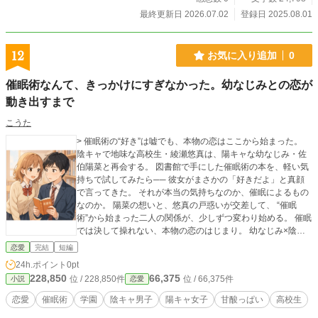
最終更新日 2026.07.02
登録日 2025.08.01
12
お気に入り追加
0
催眠術なんて、きっかけにすぎなかった。幼なじみとの恋が
動き出すまで
こうた
> 催眠術の“好き”は嘘でも、本物の恋はここから始まった。
陰キャで地味な高校生・綾瀬悠真は、陽キャな幼なじみ・佐
伯陽菜と再会する。 図書館で手にした催眠術の本を、軽い気
持ちで試してみたら── 彼女がまさかの「好きだよ」と真顔
で言ってきた。 それが本当の気持ちなのか、催眠によるもの
なのか。 陽菜の想いと、悠真の戸惑いが交差して、 “催眠
術”から始まった二人の関係が、少しずつ変わり始める。 催眠
では決して操れない、本物の恋のはじまり。 幼なじみ×陰キ
ャ男子の、甘酸っぱい青春ラブストーリー。
恋愛
完結
短編
24h.ポイント
0pt
228,850
66,375
位 / 228,850件
位 / 66,375件
小説
恋愛
恋愛
催眠術
学園
陰キャ男子
陽キャ女子
甘酸っぱい
高校生