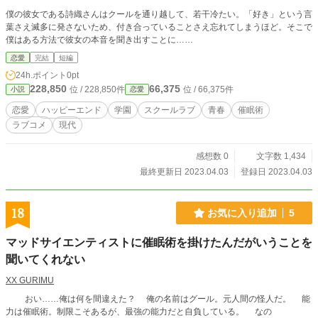
僕の彼女である詩織さんはクールを通り越して、若干冷たい。「好き」という言
葉さえ滅多に発さないため、付き合っていることさえ忘れてしまうほど。そこで
僕はある方法で彼女の本音を聞き出すことに……
恋愛
完結
短編
24h.ポイント
0pt
228,850
66,375
位 / 228,850件
位 / 66,375件
小説
恋愛
恋愛
ハッピーエンド
学園
スクールラブ
青春
催眠術
ラブコメ
現代
感想数 0
文字数 1,434
最終更新日 2023.04.03
登録日 2023.04.03
18
お気に入り追加
5
マッドサイエンティストに催眠術を掛けたんだがいうことを
聞いてくれない
XX GURIMU
おい……俺は何を間違えた？ 俺の名前はグール。元人間の怪人だ。 能
力は催眠術。制限こそあるが、最強の能力だと自負している。 なの