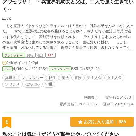
アワセワザ！ ～異世界乳幼女と父は、二人で強く生きてい
く～
eggy
もと魔狩人《まかりびと》ライナルトは大雪の中、乳飲み子を抱いて村に入っ
た。 村では魔獣や獣に被害を受けることが多く、村人たちが生活と育児に協
力する代わりとして、害獣狩りを依頼される。 ライナルトは村人たちの威力
の低い攻撃魔法と協力して大剣を振るうことで、害獣狩りに挑む。 しかし
年々増加、凶暴化してくる害獣に、低威力の魔法では対処しきれなくなってく
る。 まだ赤ん坊の娘イェッタは何処からか降りてくる『知識』に従い、魔法
ファンタジー
完結
長編
R15
の威力増加、複数合わせた使用法を工夫して、父親を援助しようと考えた。
24h.ポイント
342pt
幼い娘と父親が力を合わせて害獣や強敵に挑む、冒険ファンタジー。 「カクヨ
4,040
683
位 / 228,785件
位 / 53,312件
小説
ファンタジー
ム」｢小説家になろう」にも掲載しています。
異世界
ファンタジー
転生
魔法
冒険
男主人公
女主人公
シリアス
ほのぼの
中世
感想数 4
文字数 154,673
最終更新日 2025.02.22
登録日 2025.02.04
6
お気に入り追加
589
私のことは気にせずどうぞ勝手にやっていてください