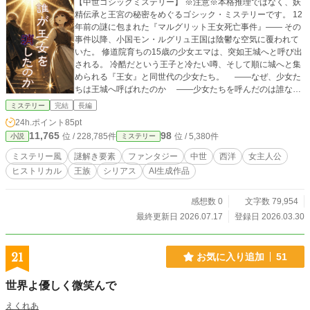
【中世ゴシックミステリー】 ※注意※本格推理ではなく、妖
精伝承と王宮の秘密をめぐるゴシック・ミステリーです。 12
年前の謎に包まれた『マルグリット王女死亡事件』―― その
事件以降、小国モン・ルグリュ王国は陰鬱な空気に覆われて
いた。 修道院育ちの15歳の少女エマは、突如王城へと呼び出
される。 冷酷だという王子と冷たい噂、そして順に城へと集
められる『王女』と同世代の少女たち。 ――なぜ、少女た
ちは王城へ呼ばれたのか ――少女たちを呼んだのは誰なの
か エマは、王城内に渦巻く秘密と、封じられた王女の悲劇の
ミステリー
完結
長編
真相に少しずつ迫っていく。 ※AIで生成された文字列をその
24h.ポイント
85pt
まま使っている箇所があります。推敲・校正後の文や、言い
11,765
98
位 / 228,785件
位 / 5,380件
小説
ミステリー
換えや表現の提案、美文へのリライト等、自分では全80000
字のうち合計20000字くらい直接貼り付けて使っている体感
ミステリー風
謎解き要素
ファンタジー
中世
西洋
女主人公
です。 ・小説家になろうでは『AI直接使用』に該当 ・カ
ヒストリカル
王族
シリアス
AI生成作品
クヨムでは『AI本文一部利用』に該当 ・エブリスタでは非
該当 で設定しております。
感想数 0
文字数 79,954
最終更新日 2026.07.17
登録日 2026.03.30
21
お気に入り追加
51
世界よ優しく微笑んで
えくれあ