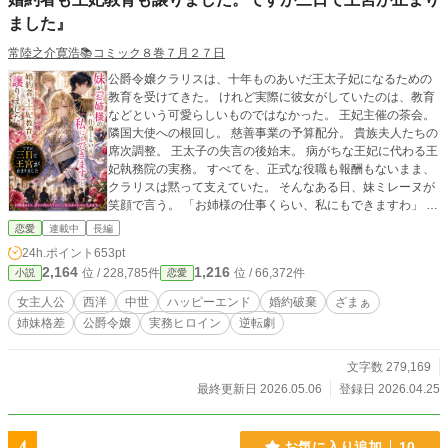
ました』
常陸之介寛浩📚️コミック８巻７月２７日
公爵令嬢クラリスは、十年ものあいだ王太子妃になるための
教育を受けてきた。 けれど実際に彼女がしていたのは、教育
などという可愛らしいものではなかった。 王妃主催の茶会。
隣国大使への根回し。 慈善事業の予算配分。 貴族夫人たちの
席次調整。 王太子の失言の後始末。 病がちな王妃に代わる王
妃執務院の実務。 すべてを、正式な役職も報酬もないまま、
クラリスは黙って支えていた。 そんなある日、妹ミレーヌが
笑顔で言う。 「お姉様の仕事くらい、私にもできますわ」 王
太子ジュリアスはその言葉を信じ、クラリスとの婚約を解
恋愛
連載中
長編
消。 妹ミレーヌを新たな婚約者に選んだ。 クラリスは泣かな
24h.ポイント
653pt
かった。 怒りもしなかった。 ただ、王宮の机に置いていた自
2,164
1,216
位 / 228,785件
位 / 66,372件
小説
恋愛
分の資料をすべて片付け、静かに一礼した。 「では、明日か
らお願いいたします」 翌日、王宮の朝会が止まった。 二日
女主人公
西洋
中世
ハッピーエンド
婚約破棄
ざまぁ
目、隣国大使が怒った。 三日目、王太子は青ざめた。 そして
姉妹格差
公爵令嬢
実務ヒロイン
逆転劇
四日目。 クラリスのもとへ、王弟レオンハルトが訪れる。
「君を連れ戻しに来た。ただし、誰かの婚約者としてではな
い。この国に必要な人材としてだ」 奪われたのは、婚約者で
文字数 279,169
はなかった。 無償で押しつけられていた責任だった。 これ
最終更新日 2026.05.06
登録日 2026.04.25
は、王宮を支えていた有能令嬢が、自分の価値を正しく取り
戻す物語。 婚約破棄から始まる、実務系令嬢の王宮逆転劇。
お気に入り追加
10