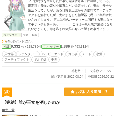
フィは特技を生かした仕事で冒険者ギルドに就職している。
鑑定科で魔物の素材や魔石などの鑑定をして、安心・安全な
生活をしていたが、ある日突然王城からの依頼でアーティフ
ァクトを解析した所、兎の形をした願望器（呪）に契約者扱
いされてしまう。 更には有名パーティーに同行する事になっ
て手伝う事も多々ありーーー。 これは平凡な裏方業務になり
たいながらも、巻き込まれ体質のせいで望まぬ事件に引っ張
られる女の子のお話。 ※第二部更新中です！ なろうでも更新
ファンタジー
完結
長編
しています。
24h.ポイント
127pt
9,332
1,886
位 / 228,785件
位 / 53,312件
小説
ファンタジー
異世界
ファンタジー
ハッピーエンド
お仕事
チート
恋愛
アーティファクト
ギルド嬢
中世
感想数 2
文字数 283,727
最終更新日 2026.08.04
登録日 2026.06.22
20
お気に入り追加
7
【完結】誰が王女を消したのか
藤井 紫