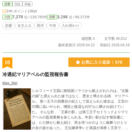
い、中途半端な日々。 「お前は何も気にしなくていい」と兄
恋愛
完結
長編
は言うが、心は少しずつ削れていく。 そんな折、奉仕視察で
24h.ポイント
198pt
訪れた貧民街で、彼女は思いがけない出会いを果たすことに
7,278
3,196
位 / 228,785件
位 / 66,372件
小説
恋愛
なる。
恋愛
女主人公
西洋
中世
入れ替わり
感想数 3
文字数 46,612
最終更新日 2026.04.22
登録日 2026.04.19
16
お気に入り追加
678
冷遇妃マリアベルの監視報告書
Mag_Mel
シルフィード王国に敗戦国ソラリから献上されたのは、"太陽
の姫"と讃えられた妹ではなく、悪女と噂される姉、マリアベ
ル。 第一王子の四番目の妃として迎えられた彼女は、王宮の
片隅に追いやられ、嘲笑と陰湿な仕打ちに晒され続けてい
た。 そんな折、「王家の影」は第三王子セドリックよりマリ
アベルの監視業務を命じられる。年若い影が記す報告書に
は、ただ静かに耐え続け、死を待つかのように振舞うひとり
の女の姿があった。 王位継承争いと策謀が渦巻く王宮で、冷