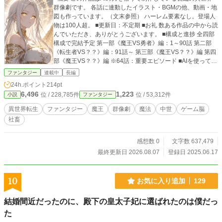
群像劇です。 各話に連動したイラスト・BGMの他、動画・地
図も作っています。（文末参照） ハーレム要素なし。登場人
物は100人超。 ■更新日：不定期 ■お礼 数ある作品の中から読
んでいただき、ありがとうございます。 ■構成と進捗 全四部
構成で完結予定 第一部《魔王VS勇者》編：1～90話 第二部
《転生者VS？？》編：91話～ 第三部《魔王VS？？》編 第四
部《魔王VS？？》編 ※64話：重要エピソード ■AIを使ってい
る部分(第一部:GPT 第二部:Gemini) ・プロット ：100％自分
ファンタジー
連載中
長編
・セリフ ：ほぼ自分 ・地の文 ：AIが手直し ・校正
24h.ポイント
214pt
：AIと共同作業 ・世界観 ：AIと共同設計 ・各種検
6,496
1,223
位 / 228,785件
位 / 53,312件
小説
ファンタジー
証 ：AIに依頼（設定や論理の確認など） ■その他 ・初の小
説制作です。 ■各話連動イラスト、イメージイラスト https://
異世界転生
ファンタジー
魔王
群像劇
魔法
中世
ゲーム脳
www.deviantart.com/nexustide400/gallery/97371975/isekai-d
社畜
emon-lord (DeviantArt内のGallery) ■各話連動BGM、イメージ
動画 https://www.youtube.com/playlist?list=PLvwobsX9rAWx
C8OC8ZUYrBphJrw8UaZvE ■地図 【ランドア大陸南東マッ
感想数 0
文字数 637,479
プ】https://www.deviantart.com/nexustide400/art/Isekai-Dem
最終更新日 2026.08.07
登録日 2025.06.17
on-Lord-163-1268207015 【ランドア大陸東部マップ】http
s://www.deviantart.com/nexustide400/art/Isekai-Demon-Lord-
164-1268366391 【ランドア大陸北東マップ】https://www.de
10
お気に入り追加
129
viantart.com/nexustide400/art/Isekai-Demon-Lord-165-12683
66603 【ランドア大陸西部マップ】https://www.deviantart.co
結婚間近だったのに、殿下の皇太子妃に選ばれたのは僕だっ
m/nexustide400/art/Isekai-Demon-Lord-171-1270214638
た
【ランドア大陸北西マップ】https://www.deviantart.com/nexu
stide400/art/Isekai-Demon-Lord-224-1293772142 【ランド