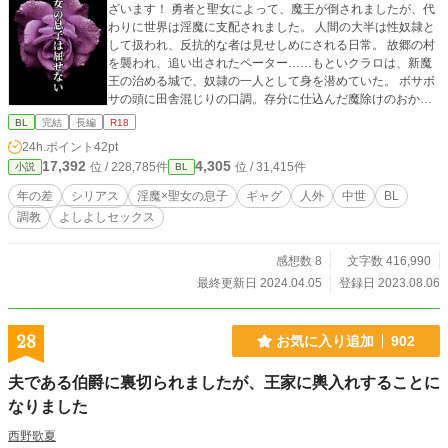
ざいます！ 勇者と聖女によって、魔王が倒されましたが、代
わりに世界は淫魔に支配されました。 人間の大半は性奴隷と
して扱われ、反抗的な者は見せしめにされる日常。 故郷の村
を襲われ、追い出されたペーター……もといクラロは、新魔
王の治める城で、奴隷の一人として身を潜めていた。 ボサボ
サの頭に田舎混じりの口調。存分に仕込んだ魔除けのおかげ
で自分の平穏を守っていたが、とある出来事から上級国民の
BL
完結
長編
R18
淫魔に目をつけらてしまう。 もし聖女の息子とバレてしまえ
24h.ポイント
42pt
ば、待っているのは破滅だ！ はたして、クラロは自分の貞操
17,392
4,305
位 / 228,785件
位 / 31,415件
小説
BL
を守り抜くことができるのか？ これは、おじさま系淫魔 × 絶
対に犯されたくない青年の攻防戦を綴った物語である！ ※
年の差
シリアス
淫魔×聖女の息子
ギャグ
人外
中世
BL
♥：受けの性描写 ♡：受け以外の性描写 ☆：他者視点 ※
調教
よしよしセックス
クラロの訛りは可読性を損ねないため、実際の訛りと異なっ
ている部分もあります。 ※作者の性癖により乳首責め八割。
他、予告なく特殊性癖も入っております。エロはありますが
感想数 8
文字数 416,990
終盤まで挿入はありません。以上ご理解の上楽しんでいただ
最終更新日 2024.04.05
登録日 2023.08.06
ければ幸いです。 ※当作は小説家になろう、Pixiv(獅醒名
義）でも掲載しております。
28
お気に入り追加
902
夫である伯爵に裏切られましたが、王家に輿入れすることに
なりました
西野歌夏