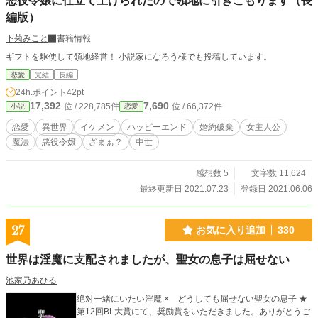
悪役令嬢に仕立て上げられたので領地に引きこもります（長
編版）
下菊みこと
書籍情報
ギフトを駆使して領地経営！ 小説家になろう様でも投稿しています。
恋愛
完結
長編
24h.ポイント
42pt
17,392
7,690
位 / 228,785件
位 / 66,372件
小説
恋愛
恋愛
異世界
イケメン
ハッピーエンド
婚約破棄
女主人公
魔法
悪役令嬢
ざまぁ？
中世
感想数 5
文字数 11,624
最終更新日 2021.07.23
登録日 2021.06.06
27
お気に入り追加
330
世界は淫魔に支配されましたが、聖女の息子は屈せない
池家乃あひる
絶対一緒にいたい淫魔 × どうしても屈せない聖女の息子 ★
第12回BL大賞にて、奨励賞をいただきました。ありがとうご