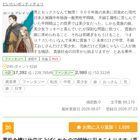
だいたいボッティチェリ
男とセックスなんて無理！ ５００年後の未来に目覚めた現代
日本人無職中年独身一般男性平岡晴。 不細工属性に苦しんで
いた平岡晴はこの世界では美少女だった。しかも貴族の娘。
美少女ラッキーと喜んでいたが深刻な問題に気づく。 貴族の
娘に求められること。それは世継ぎをもうけること。 つま
り？ だいたいなんで未来に貴族？ ◇ 未来だけど中世。不細
工おじさんだけど美少女。 兄妹だけど兄妹じゃない二人が旅
する物語。 貴族社会の日常から始まりますが、とある事件を
きっかけに二人はもっと広い世界へ。
ファンタジー
連載中
長編
R15
24h.ポイント
42pt
17,392
2,980
位 / 228,785件
位 / 53,312件
小説
ファンタジー
異世界
ファンタジー
転生
中世
美少女
妹
おっさん
兄
旅
日常
感想数 0
文字数 69,179
最終更新日 2026.08.07
登録日 2026.07.23
26
お気に入り追加
1,020