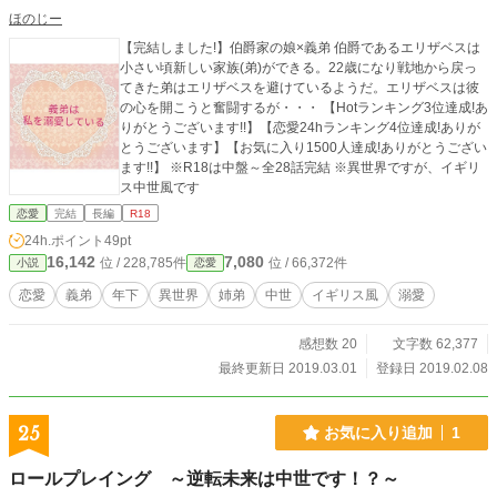
ほのじー
【完結しました!】伯爵家の娘×義弟 伯爵であるエリザベスは
小さい頃新しい家族(弟)ができる。22歳になり戦地から戻っ
てきた弟はエリザベスを避けているようだ。エリザベスは彼
の心を開こうと奮闘するが・・・ 【Hotランキング3位達成!あ
りがとうございます!!】【恋愛24hランキング4位達成!ありが
とうございます】【お気に入り1500人達成!ありがとうござい
ます!!】 ※R18は中盤～全28話完結 ※異世界ですが、イギリ
ス中世風です
恋愛
完結
長編
R18
24h.ポイント
49pt
16,142
7,080
位 / 228,785件
位 / 66,372件
小説
恋愛
恋愛
義弟
年下
異世界
姉弟
中世
イギリス風
溺愛
感想数 20
文字数 62,377
最終更新日 2019.03.01
登録日 2019.02.08
25
お気に入り追加
1
ロールプレイング ～逆転未来は中世です！？～