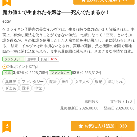
4
魔力値１で生まれた令嬢は――死んでたまるか！
eggy
ケミライネン子爵家の長女イルヴァは、生まれ持つ魔力値が１と診断された。事
実上、有効な魔法を使うことができない値だ。 七歳になって「空間」という加
護を得るが、その加護を使用したとたん魔力値を使い果たし、命に関わるとされ
る。 結果、イルヴァは出来損ないとされ、実母の死後、父と後妻の企図で領地
邸の一室に閉じ込められる。食事も最低限に減らされ、さまざまな事情で自然死
を願われているらしい。 餓死寸前に追い込まれたイルヴァは、命をかけた選択
ファンタジー
連載中
長編
R15
を決意する。
24h.ポイント
377pt
3,676
629
位 / 228,785件
位 / 53,312件
小説
ファンタジー
異世界
ファンタジー
魔法
転生
女主人公
収納
虐げられ
ざまあ
西洋
中世
感想数 0
文字数 7,180
最終更新日 2026.08.08
登録日 2026.08.06
5
お気に入り追加
330