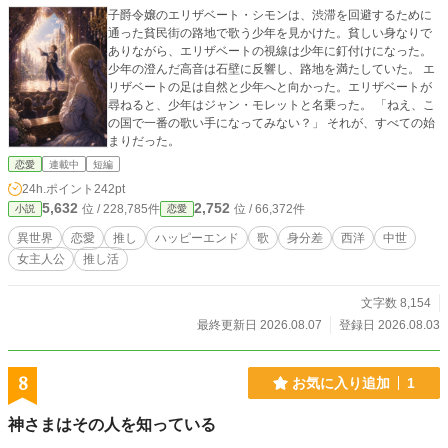
子爵令嬢のエリザベート・シモンは、渋滞を回避するために
通った貧民街の路地で歌う少年を見かけた。貧しい身なりで
ありながら、エリザベートの視線は少年に釘付けになった。
少年の澄んだ高音は石壁に反響し、路地を満たしていた。 エ
リザベートの足は自然と少年へと向かった。エリザベートが
尋ねると、少年はジャン・モレットと名乗った。 「ねえ、こ
の国で一番の歌い手になってみない？」 それが、すべての始
まりだった。
恋愛
連載中
短編
24h.ポイント
242pt
5,632
2,752
位 / 228,785件
位 / 66,372件
小説
恋愛
異世界
恋愛
推し
ハッピーエンド
歌
身分差
西洋
中世
女主人公
推し活
文字数 8,154
最終更新日 2026.08.07
登録日 2026.08.03
8
お気に入り追加
1
神さまはその人を知っている