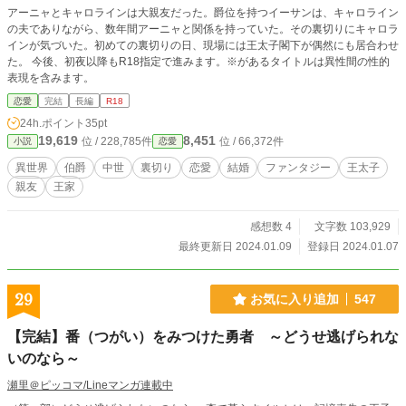
アーニャとキャロラインは大親友だった。爵位を持つイーサンは、キャロライン
の夫でありながら、数年間アーニャと関係を持っていた。その裏切りにキャロラ
インが気づいた。初めての裏切りの日、現場には王太子閣下が偶然にも居合わせ
た。 今後、初夜以降もR18指定で進みます。※があるタイトルは異性間の性的
表現を含みます。
恋愛
完結
長編
R18
24h.ポイント
35pt
19,619
8,451
位 / 228,785件
位 / 66,372件
小説
恋愛
異世界
伯爵
中世
裏切り
恋愛
結婚
ファンタジー
王太子
親友
王家
感想数 4
文字数 103,929
最終更新日 2024.01.09
登録日 2024.01.07
29
お気に入り追加
547
【完結】番（つがい）をみつけた勇者 ～どうせ逃げられな
いのなら～
瀬里＠ピッコマ/Lineマンガ連載中