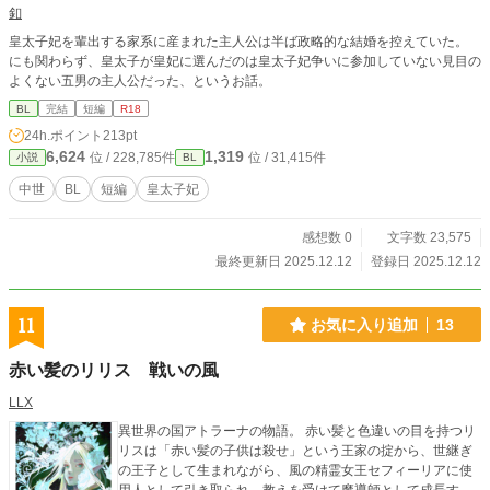
釦
ア大陸中央マップ】https://www.deviantart.com/nexustide400/
art/Isekai-Demon-Lord-269-1314822411
皇太子妃を輩出する家系に産まれた主人公は半ば政略的な結婚を控えていた。
にも関わらず、皇太子が皇妃に選んだのは皇太子妃争いに参加していない見目の
よくない五男の主人公だった、というお話。
BL
完結
短編
R18
24h.ポイント
213pt
6,624
1,319
位 / 228,785件
位 / 31,415件
小説
BL
中世
BL
短編
皇太子妃
感想数 0
文字数 23,575
最終更新日 2025.12.12
登録日 2025.12.12
11
お気に入り追加
13
赤い髪のリリス 戦いの風
LLX
異世界の国アトラーナの物語。 赤い髪と色違いの目を持つリ
リスは「赤い髪の子供は殺せ」という王家の掟から、世継ぎ
の王子として生まれながら、風の精霊女王セフィーリアに使