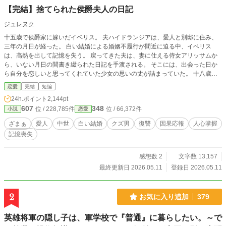
【完結】捨てられた侯爵夫人の日記
ジュレヌク
十五歳で侯爵家に嫁いだイベリス。 夫ハイドランジアは、愛人と別邸に住み、
三年の月日が経った。 白い結婚による婚姻不履行が間近に迫る中、イベリス
は、高熱を出して記憶を失う。 戻ってきた夫は、妻に仕える侍女アリッサムか
ら、いない月日の間書き綴られた日記を手渡される。 そこには、出会った日か
ら自分を恋しいと思ってくれていた少女の思いの丈が詰まっていた。 十八歳に
なり、美しく成長した妻を前に、ハイドランジアは、心が揺らぐ。 自分への恋
恋愛
完結
短編
心を忘れてしまったとしても、これ程までに思ってくれていたのなら、また、愛
24h.ポイント
2,144pt
を育めるのではないのか？ 様々な人間の思いが交錯し、物語は、思わぬ方向へ
607
348
位 / 228,785件
位 / 66,372件
小説
恋愛
と進んでいく。
ざまぁ
愛人
中世
白い結婚
クズ男
復讐
因果応報
人心掌握
記憶喪失
感想数 2
文字数 13,157
最終更新日 2026.05.11
登録日 2026.05.11
2
お気に入り追加
379
英雄将軍の隠し子は、軍学校で『普通』に暮らしたい。～で