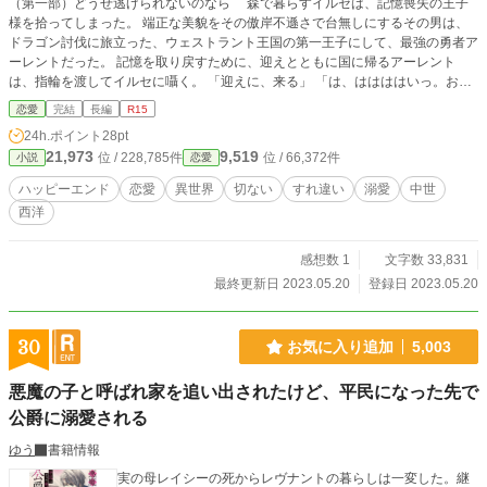
（第一部）どうせ逃げられないのなら 森で暮らすイルセは、記憶喪失の王子
様を拾ってしまった。 端正な美貌をその傲岸不遜さで台無しにするその男は、
ドラゴン討伐に旅立った、ウェストラント王国の第一王子にして、最強の勇者ア
ーレントだった。 記憶を取り戻すために、迎えとともに国に帰るアーレント
は、指輪を渡してイルセに囁く。 「迎えに、来る」 「は、ははははいっ。お待
ち、しております」 けれどイルセは、逃亡した。 なぜならば、勇者の記憶を奪
恋愛
完結
長編
R15
ったのは、何を隠そう、イルセ本人だったのだから。 イルセには、勇者アーレ
24h.ポイント
28pt
ントから逃げなければならない大きな秘密があったのだ。 追ってくるアーレン
21,973
9,519
位 / 228,785件
位 / 66,372件
小説
恋愛
トに、イルセは覚悟を決める。 どうせ逃げられないのなら──。 「隷属も、生贄
もお断わりよ」 「たたき伏せてやる。お前は、俺の獲物だ」 --------- シリアス
ハッピーエンド
恋愛
異世界
切ない
すれ違い
溺愛
中世
調溺愛ラブコメです。 （第二部）どうせ捨てられないのなら 全八話 勇者ア
西洋
ーレントの妹、最強の治癒魔導士アンジェリカが主人公です。 この想い、ど
うせ捨てられないのなら──。
感想数 1
文字数 33,831
最終更新日 2023.05.20
登録日 2023.05.20
30
お気に入り追加
5,003
悪魔の子と呼ばれ家を追い出されたけど、平民になった先で
公爵に溺愛される
ゆう
書籍情報
実の母レイシーの死からレヴナントの暮らしは一変した。継