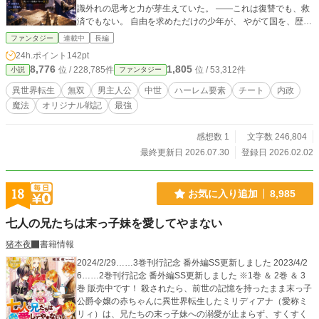
識外れの思考と力が芽生えていた。 ――これは復讐でも、救
済でもない。 自由を求めただけの少年が、 やがて国を、歴史
を、価値観そのものを揺るがしていく物語。 最強であること
ファンタジー
連載中
長編
すら、彼にとってはただの前提条件だった。 重複投稿作品で
24h.ポイント
142pt
す 小説家になろうとカクヨムにも投稿しています。
8,776
1,805
位 / 228,785件
位 / 53,312件
小説
ファンタジー
異世界転生
無双
男主人公
中世
ハーレム要素
チート
内政
魔法
オリジナル戦記
最強
感想数 1
文字数 246,804
最終更新日 2026.07.30
登録日 2026.02.02
18
お気に入り追加
8,985
七人の兄たちは末っ子妹を愛してやまない
猪本夜
書籍情報
2024/2/29……3巻刊行記念 番外編SS更新しました 2023/4/2
6……2巻刊行記念 番外編SS更新しました ※1巻 ＆ 2巻 ＆ 3
巻 販売中です！ 殺されたら、前世の記憶を持ったまま末っ子
公爵令嬢の赤ちゃんに異世界転生したミリディアナ（愛称ミ
リィ）は、兄たちの末っ子妹への溺愛が止まらず、すくすく