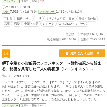
ファンタジー
連載中
長編
R15
境伯は州を治める海沿いの領主。 伯爵は１地域や地区を治める領主。 県
24h.ポイント
200pt
知事や州知事、区長や市長って感じです。 騎士爵の内訳、勲功爵は新造です。
7,026
1,485
位 / 228,785件
位 / 53,312件
小説
ファンタジー
職業に関わらず功績や納税が飛びぬけた者は、勲功爵。 騎士職の場合は士
爵、既存と少し混ぜた感じです。 以下の爵位について。 子爵。 男爵。 準
異世界
転移・転生
中世
オリジナル爵位・貴族
外伝・番外編
男爵。
悪魔
恋愛
令嬢・令息
レジーナ
conspiracy～シリーズ
感想数 0
文字数 1,687,016
最終更新日 2026.08.07
登録日 2025.06.13
14
お気に入り追加
0
獅子令嬢と小指伯爵のレコンキスタ ～婚約破棄から始ま
る、秘密を共有した二人の再征服（レコンキスタ）～
熊吉（モノカキグマ）
シアリーズ大陸。 かつて、聖王［マニュス］によって忌まわしき［火の
民］が追放され、諸族の統一が成された世界。 その治世で人々は繁栄を謳歌
したが、しかし、時が経つと諸族は再び分裂し、かつてのように群雄割拠となっ
ていた。 時は流れ、太陽暦千百九十六年の春。 隣り合う二つの国、ゴロワ
王国とソラーナ王国との間で、ひとつの婚姻が執り行われようとしていた。
いわゆる、政略結婚。 両国の同盟関係をより強固にするため、それぞれの国
ファンタジー
連載中
長編
R15