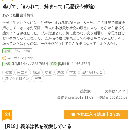
逃げて、追われて、捕まって (元悪役令嬢編)
あみにあ
書籍情報
平民に生まれた私には、なぜか生まれる前の記憶があった。 この世界で貴族令
嬢として生きてきた記憶。 過去の私は貴族社会の頂点に立ち、さながら悪役令
嬢のような存在だった。 人を蹴落とし、気に食わない女を断罪し、今思えばひ
どい令嬢だったと思うわ。 だから今度は平民としての幸せをつかみたい、そう
願っていたはずなのに、一体全体どうしてこんな事になってしまたのかし
ら……。 ＊＊＊＊＊ご報告＊＊＊＊ 「逃げて、追われて、捕まって」連載版に
恋愛
完結
短編
ついては、2020年 1月28日 レジーナブックス 様より書籍化しております。 *
24h.ポイント
56pt
*************** サクサクと読める、5000字程度の短編を書いてみました！ なろ
14,944
6,555
位 / 228,785件
位 / 66,372件
小説
恋愛
うでも同じ話を投稿しております。
恋愛
異世界
短編
執着
溺愛
学園
追いかけっこ
逃げるヒロイン
中世
感想数 3
文字数 5,272
最終更新日 2018.11.03
登録日 2018.11.03
24
お気に入り追加
2,329
【R18】義弟は私を溺愛している