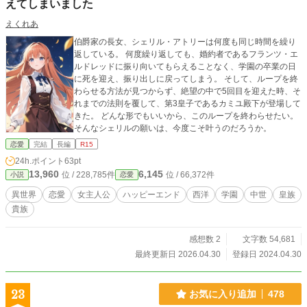
えてしまいました
えくれあ
伯爵家の長女、シェリル・アトリーは何度も同じ時間を繰り
返している。 何度繰り返しても、婚約者であるフランツ・エ
ルドレッドに振り向いてもらえることなく、学園の卒業の日
に死を迎え、振り出しに戻ってしまう。 そして、ループを終
わらせる方法が見つからず、絶望の中で5回目を迎えた時、そ
れまでの法則を覆して、第3皇子であるカミユ殿下が登場して
きた。 どんな形でもいいから、このループを終わらせたい。
そんなシェリルの願いは、今度こそ叶うのだろうか。
恋愛
完結
長編
R15
24h.ポイント
63pt
13,960
6,145
位 / 228,785件
位 / 66,372件
小説
恋愛
異世界
恋愛
女主人公
ハッピーエンド
西洋
学園
中世
皇族
貴族
感想数 2
文字数 54,681
最終更新日 2026.04.30
登録日 2024.04.30
23
お気に入り追加
478