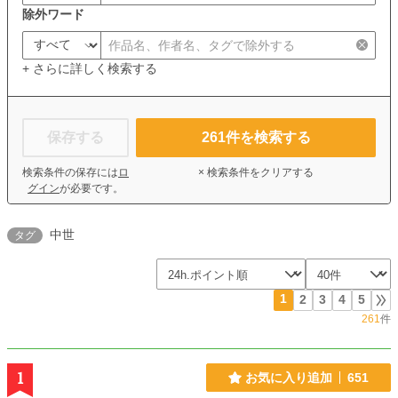
除外ワード
+ さらに詳しく検索する
保存する
261
件を検索する
検索条件の保存には
ロ
× 検索条件をクリアする
グイン
が必要です。
中世
タグ
1
2
3
4
5
261
件
1
お気に入り追加
651