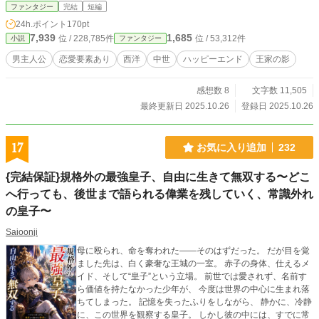
遇妃の運命は思わぬ方向へと狂い始める――。 （小説家にな
ファンタジー
完結
短編
ろう様にも投稿しています）
24h.ポイント
170pt
7,939
1,685
位 / 228,785件
位 / 53,312件
小説
ファンタジー
男主人公
恋愛要素あり
西洋
中世
ハッピーエンド
王家の影
感想数 8
文字数 11,505
最終更新日 2025.10.26
登録日 2025.10.26
17
お気に入り追加
232
{完結保証}規格外の最強皇子、自由に生きて無双する〜どこ
へ行っても、後世まで語られる偉業を残していく、常識外れ
の皇子〜
Saioonji
母に殴られ、命を奪われた――そのはずだった。 だが目を覚
ました先は、白く豪奢な王城の一室。 赤子の身体、仕えるメ
イド、そして“皇子”という立場。 前世では愛されず、名前す
ら価値を持たなかった少年が、 今度は世界の中心に生まれ落
ちてしまった。 記憶を失ったふりをしながら、 静かに、冷静
に、この世界を観察する皇子。 しかし彼の中には、すでに常