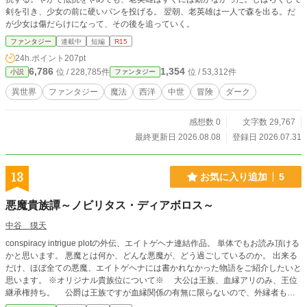
剣を引き、少女の前に硬いパンを投げる。 翌朝、老英雄は一人で森を出る。だ
が少女は傷だらけになって、その後を追っていく。
ファンタジー
連載中
短編
R15
24h.ポイント
207pt
6,786
1,354
位 / 228,785件
位 / 53,312件
小説
ファンタジー
異世界
ファンタジー
魔法
西洋
中世
冒険
ダーク
感想数 0
文字数 29,767
最終更新日 2026.08.08
登録日 2026.07.31
13
お気に入り追加
5
悪魔貴族譚～ノビリタス・ディアボロス～
中谷 獏天
conspiracy intrigue plotの外伝、エイトゲヘナ連結作品。 単体でもお読み頂ける
かと思います。 悪魔とは何か、どんな悪魔が、どう過ごしているのか。 出来る
だけ、ほぼ全ての悪魔、エイトゲヘナには書かれなかった物語をご紹介したいと
思います。 ※オリジナル貴族位について※ 大公は王族、血縁アリのみ、王位
継承権持ち。 公爵は王族ですが血縁関係の有無に限らないので、外縁者も居
ます、継承権は無し。 侯爵は大臣職、王族が選びます。 辺境伯、伯爵。 辺