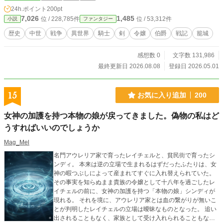
王の命令によって二つの伯爵家が結ばれることとなった。 ゴロワ王国のジル
24h.ポイント
200pt
ベール伯爵家と、ソラーナ王国のリンセ伯爵家。 互いに王に仕える臣下の
7,026
1,485
位 / 228,785件
位 / 53,312件
小説
ファンタジー
身。 この話を断ることなどできるはずもなく、約束の期日通りに婚姻は遂行
されなければならない。 そうして嫁ぐこととなったのは、ジルベール伯爵家
歴史
中世
戦争
異世界
騎士
剣
令嬢
伯爵
戦記
籠城
令嬢・リアーヌ。 物心ついた時にはすでに、この婚姻は決まっていた。 自
分の手には届かないところで定められた、運命のようなもの。 だが、それに
感想数 0
文字数 131,986
逆らうことなく、その中でできるだけ大きな自身の幸福を見つけようと決めてい
た彼女は、懐かしい家族や人々に見送られて故郷を旅立った。 これから、い
最終更新日 2026.08.08
登録日 2026.05.01
ったいどんな暮らしが待っているのか……。 期待と不安を胸に、二つの王国
の国境を形作るパルヌー山脈を越えた彼女を待ち受けていたのは、自身の夫とな
るはずのリンセ伯爵・エリアスだった。 「君との婚約を、……破棄したい」
15
お気に入り追加
200
そこで告げられたのは、そんな言葉。 その時から、伯爵令嬢・リアーヌと、
小指伯爵・エリアスの、波乱の物語が始まる———。 ──────────────
女神の加護を持つ本物の娘が戻ってきました。偽物の私はど
────────────────────────── ※本作は、小説投稿サイト［カクヨ
うすればいいのでしょうか
ム］からの転載作品です ２０２５年のコンテストに応募し、中間選考に残っ
たものを、小説家になろう・アルファポリスにそのまま移植したものとなります
Mag_Mel
金・土・日の週三日の日程で投稿していきます お楽しみいただけますと幸
いです (*- -)(*_ _)ペコリ
名門アウレリア家で育ったレイチェルと、貧民街で育ったシ
ンディ。 本来は逆の立場で生まれるはずだったふたりは、女
神の暇つぶしによって産まれてすぐに入れ替えられていた。
その事実を知らぬまま貴族の令嬢として十八年を過ごしたレ
イチェルの前に、女神の加護を持つ「本物の娘」シンディが
現れる。 それを境に、アウレリア家とは血の繋がりが無いこ
とが判明したレイチェルの立場は曖昧なものとなった。 追い
出されることもなく、家族として受け入れられることもな