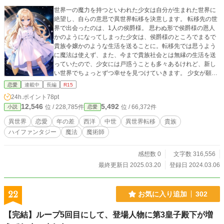
世界一の魔力を持つといわれた少女は自分が生まれた世界に
絶望し、自らの意思で異世界転移を決意します。 転移先の世
界で出会ったのは、1人の侯爵様。 思わぬ形で侯爵様の恩人
かのようになってしまった少女は、侯爵様のところでまるで
貴族令嬢かのような生活を送ることに。転移先では思うよう
に魔法は使えず、また、今まで貴族社会とは無縁の生活を送
っていたので、少女には戸惑うことも多々あるけれど、新し
い世界でちょっとずつ幸せを見つけていきます。 少女が願う
のはただ1つ。この世界が自分に優しい世界であることだけ。
恋愛
連載中
長編
R15
※はじめて書いた小説です。生暖かい目で見守っていただけ
24h.ポイント
78pt
ますと幸いです。
12,546
5,492
位 / 228,785件
位 / 66,372件
小説
恋愛
異世界
恋愛
年の差
西洋
中世
異世界転移
貴族
ハイファンタジー
魔法
魔術師
感想数 0
文字数 316,556
最終更新日 2025.03.20
登録日 2024.03.06
22
お気に入り追加
302
【完結】ループ5回目にして、登場人物に第3皇子殿下が増