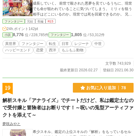
成長していく。 前世で殺された悪夢を見ているうちに、現世
でも命が狙われていることに気づいてしまう。 ミリィを狙う
相手はどこにいるのか。現世では死を回避できるのか。 兄が
増えたり、誘拐されたり、両親に愛されたり、恋愛したり、
ファンタジー
完結
長編
R15
ストーカーしたり、学園に通ったり、求婚されたり、兄の恋
24h.ポイント
142pt
愛に絡んだりしつつ、多種多様な兄たちに甘えながら大人に
8,776
1,805
位 / 228,785件
位 / 53,312件
小説
ファンタジー
なっていくお話。 幼少期から惚れっぽく恋愛に積極的で人と
はズレた恋愛観を持つミリィに兄たちは動揺し、知らぬうち
異世界
ファンタジー
転生
日常
レジーナ
中世
に恋心の相手を兄たちに潰されているのも気づかず今日もミ
ハッピーエンド
恋愛
西洋
もふもふ動物
リィはのほほんと兄に甘えるのだ。 今では当たり前のものが
ない時代、前世の知識を駆使し兄に頼んでいろんなものを開
発中。 甘えたいブラコン妹と甘やかしたいシスコン兄たちの
文字数 743,929
日常。 基本はミリィ（主人公）視点、主人公以外の視点は記
最終更新日 2026.02.27
登録日 2021.06.30
載しております。 【完結：211話は本編の最終話、続編は9話
が最終話、番外編は3話が最終話です。最後までお読みいただ
き、ありがとうございました！】 ※書籍化に伴い、現在本編
19
お気に入り追加
78
と続編は全て取り下げとなっておりますので、ご了承くださ
いませ。
解析スキル「アナライズ」でチートだけど、私は鑑定士なの
で受付嬢と冒険者はお断りです！～呪いの兎型アーティファ
クトを添えて～
夢咲みやと
希少スキル、鑑定の上位スキルの『解析』をもっているセル