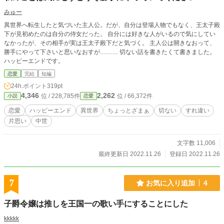
みゅー
異世界へ転生したと気づいた主人公。だが、自分は登場人物でもなく、王太子殿
下が見初めたのは自分の侍女だった。 自分には好きな人がいるので気にしてい
なかったが、その相手が実は王太子殿下だと気づく。 主人公は開きなおって、
勝手にやって下さいと思いなおすが……… 切ない話を書きたくて書きました。
ハッピーエンドです。
恋愛
完結
短編
24h.ポイント
319pt
4,346
2,262
位 / 228,785件
位 / 66,372件
小説
恋愛
恋愛
ハッピーエンド
異世界
ちょっとざまぁ
切ない
すれ違い
片思い
中世
文字数 11,006
最終更新日 2022.11.26
登録日 2022.11.26
7
お気に入り追加
4
子爵令嬢は推しを王国一の歌い手にすることにした
kkkkk