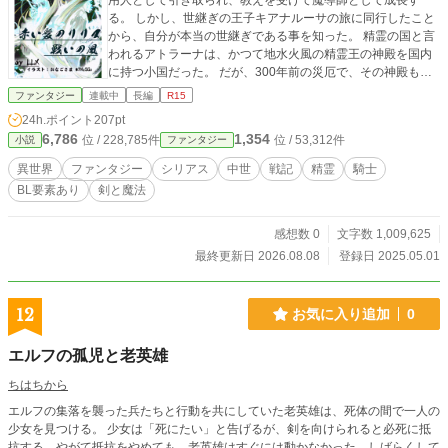
用人として引き取られ、教えを受けて魔導師として成長す
る。 しかし、世継ぎの王子キアナルーサの旅に同行したこと
から、自分が本当の世継ぎである事を知った。 精霊の国と言
われるアトラーナは、かつて地水火風の精霊王の神殿を国内
に持つ小国だった。 だが、300年前の災厄で、その神殿も今
では地と水の2つに減っている。 それでも精霊たちは皆、変
ファンタジー
連載中
長編
R15
わらず聖地をアトラーナに持ち、王の元にかしずいていた。
24h.ポイント
207pt
だが、なぜか火の精霊だけはその姿を見た者がいなかった。
6,786
1,354
位 / 228,785件
位 / 53,312件
小説
ファンタジー
それぞれの精霊王は絶大な信仰の対象となり、アトラーナは
近隣諸国も攻め込むことをためらうような精霊の国として平
異世界
ファンタジー
シリアス
中世
戦記
精霊
騎士
和を長く続けていた。 だがその平和の元で、兵力はまだし
BL要素あり
剣と魔法
も、戦う魔導力も明らかに落ちていた。 だが、隣国トランか
ら国境の町レナントへ、奇妙な魔物が襲ってくる事件が頻発
する。 イラスト 「ルクレシア」 おなご様Ｘ@7Na5Go
感想数 0
文字数 1,009,625
最終更新日 2026.08.08
登録日 2025.05.01
12
お気に入り追加
0
エルフの孤児と老英雄
ちはちから
エルフの集落を襲った兵たちと行動を共にしていた老英雄は、死体の間で一人の
少女を見つける。 少女は「死にたい」と告げるが、剣を向けられると必死に抵
抗する。やがて抵抗をやめても、老英雄はすぐには動かなかった。しばらくして