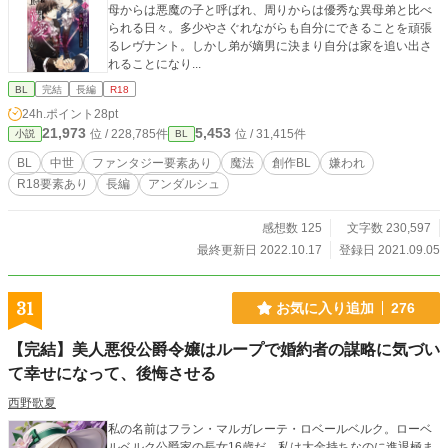
母からは悪魔の子と呼ばれ、周りからは優秀な異母弟と比べ
られる日々。多少やさぐれながらも自分にできることを頑張
るレヴナント。しかし弟が嫡男に決まり自分は家を追い出さ
れることになり...
BL
完結
長編
R18
24h.ポイント
28pt
21,973
5,453
位 / 228,785件
位 / 31,415件
小説
BL
BL
中世
ファンタジー要素あり
魔法
創作BL
嫌われ
R18要素あり
長編
アンダルシュ
感想数 125
文字数 230,597
最終更新日 2022.10.17
登録日 2021.09.05
31
お気に入り追加
276
【完結】美人悪役公爵令嬢はループで婚約者の謀略に気づい
て幸せになって、後悔させる
西野歌夏
私の名前はフラン・マルガレーテ・ロベールベルク。ローベ
ルベルク公爵家の長女16歳だ。私は大金持ちなのに進退極ま