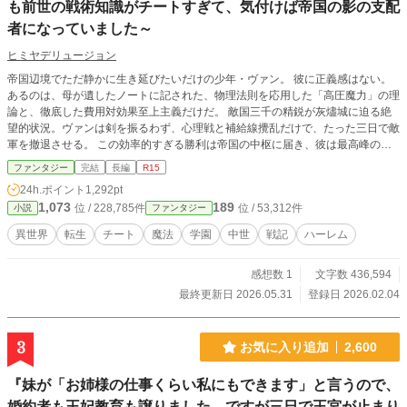
も前世の戦術知識がチートすぎて、気付けば帝国の影の支配
者になっていました～
ヒミヤデリュージョン
帝国辺境でただ静かに生き延びたいだけの少年・ヴァン。 彼に正義感はない。
あるのは、母が遺したノートに記された、物理法則を応用した「高圧魔力」の理
論と、徹底した費用対効果至上主義だけだ。 敵国三千の精鋭が灰燼城に迫る絶
望的状況。ヴァンは剣を振るわず、心理戦と補給線攪乱だけで、たった三日で敵
軍を撤退させる。 この効率的すぎる勝利は帝国の中枢に届き、彼は最高峰の帝
国軍事学院への招待状を手に入れる。 「英雄になりたいわけじゃない。ただ、
ファンタジー
完結
長編
R15
母の死の真相と父の秘密を知るため、生き残らなきゃならないだけだ」 無口最
24h.ポイント
1,292pt
強の仮面メイド・シンカク、命を取引に差し出した狼耳少女・アイリ。彼は常に
1,073
189
位 / 228,785件
位 / 53,312件
小説
ファンタジー
コスパの高い道を選び、母の遺したノートの謎、そして生まれて一度も会ったこ
とのない父・帝国大元帥のいる帝都の闇へと踏み込んでいく。 正義も英雄も、
異世界
転生
チート
魔法
学園
中世
戦記
ハーレム
損をするなら意味がない。合理主義が英雄譚を侵食していく、反英雄ミリタリー
学園ファンタジー。
感想数 1
文字数 436,594
最終更新日 2026.05.31
登録日 2026.02.04
3
お気に入り追加
2,600
『妹が「お姉様の仕事くらい私にもできます」と言うので、
婚約者も王妃教育も譲りました。ですが三日で王宮が止まり