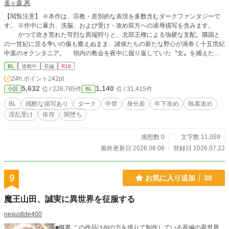
雀ヶ森 惠
【閲覧注意】 ※本作は、宗教・差別的な表現を多数含むダークファンタジーで
す。 ※作中に暴力、洗脳、および受け・攻め双方への凌辱描写を含みます。
かつて吹き荒れた苛烈な異端狩りと、北部王権による強硬な支配。隣国と
の一世紀に亘る争いの傷も癒えぬまま、諸侯たちの新たな野心が渦巻く十五世紀
中葉のオクシタニア。 領内の教会を夜中に掘り返していた〝女〟を捕えた、
との報せを受けた下級貴族の息子アルナウト・デ・ヴァルクロスが牢へ向かう
BL
連載中
長編
R18
と、そこにいたのは妖しい美貌の男。ジョアン。 権力から追われる身となっ
24h.ポイント
242pt
た二人が、行き着く先は正統か異端か。 参考文献/サイト Gnostic Society内 ww
5,632
1,140
位 / 228,785件
位 / 31,415件
小説
BL
w.gnosis.org/library/cathtx.htm 旧約聖書 明治元訳旧約聖書（1880年） https://ja.
wikisource.org/wiki/明治元訳旧約聖書 新約聖書 大正改訳新約聖書（1917年） htt
BL
残酷な描写あり
ダーク
中世
身分差
年下攻め
執着攻め
ps://ja.wikisource.org/wiki/大正改訳新約聖書 Medieval French Roads http://www.
淫乱受け
依存
闇堕ち
medievalfrenchroads.org/ ルネ・ネッリ 異端カタリ派の哲学 (叢書・ウニベルシ
タス 547)
感想数 0
文字数 11,059
最終更新日 2026.08.08
登録日 2026.07.22
9
お気に入り追加
30
魔王山田、誠実に異世界を征服する
nexustide400
■概要 この作品はAIの力を借りて制作している長編の異世界