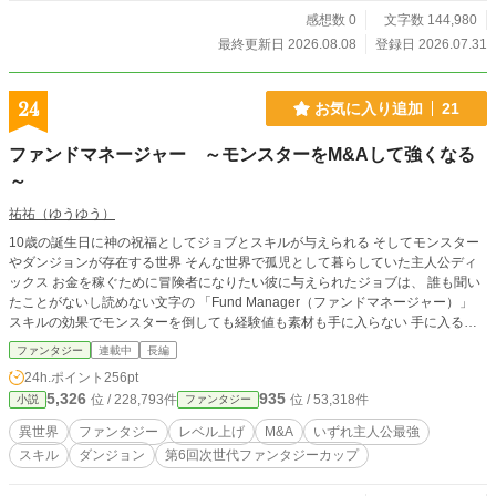
感想数 0
文字数 144,980
最終更新日 2026.08.08
登録日 2026.07.31
24
お気に入り追加
21
ファンドマネージャー ～モンスターをM&Aして強くなる
～
祐祐（ゆうゆう）
10歳の誕生日に神の祝福としてジョブとスキルが与えられる そしてモンスター
やダンジョンが存在する世界 そんな世界で孤児として暮らしていた主人公ディ
ックス お金を稼ぐために冒険者になりたい彼に与えられたジョブは、 誰も聞い
たことがないし読めない文字の 「Fund Manager（ファンドマネージャー）」
スキルの効果でモンスターを倒しても経験値も素材も手に入らない 手に入るの
はお金だけ お金を使って強くなるしか無い！ 稼いで強くなる、強くなって稼ぐ
ファンタジー
連載中
長編
そんなディックスの成長物語 ※M&Aするのは10数話からですので、そこまで読
24h.ポイント
256pt
んでもらえるとありがたいです ※基本的に主人公視点のみで話は進んでいきま
5,326
935
位 / 228,793件
位 / 53,318件
小説
ファンタジー
す
異世界
ファンタジー
レベル上げ
M&A
いずれ主人公最強
スキル
ダンジョン
第6回次世代ファンタジーカップ