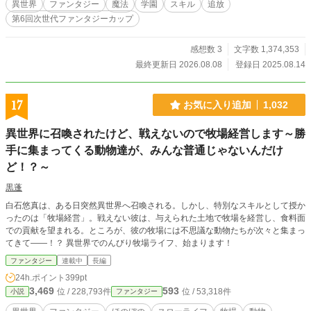
異世界
ファンタジー
魔法
学園
スキル
追放
クスキルを失い、この世はスキルが全てじゃないと知ったアレス。 スキルがな
第6回次世代ファンタジーカップ
い自分でも前向きに生きていこうと冒険者の道へ進むことになったアレスだった
のだが―― なんと、そんなアレスの元に剣聖のスキルが舞い戻ってきたのだ。
スキルを奪われたと王族から追放されたアレスが剣聖のスキルが戻ったことを隠
感想数 3
文字数 1,374,353
しながら冒険者になるために学園に通う。 スキルの優劣がものを言う世界での
最終更新日 2026.08.08
登録日 2025.08.14
アレスと仲間たちの学園ファンタジー物語。 この作品は小説家になろうに投稿
されている作品の重複投稿になります
17
お気に入り追加
1,032
異世界に召喚されたけど、戦えないので牧場経営します～勝
手に集まってくる動物達が、みんな普通じゃないんだけ
ど！？～
黒蓬
白石悠真は、ある日突然異世界へ召喚される。しかし、特別なスキルとして授か
ったのは「牧場経営」。戦えない彼は、与えられた土地で牧場を経営し、食料面
での貢献を望まれる。ところが、彼の牧場には不思議な動物たちが次々と集まっ
てきて――！？ 異世界でのんびり牧場ライフ、始まります！
ファンタジー
連載中
長編
24h.ポイント
399pt
3,469
593
位 / 228,793件
位 / 53,318件
小説
ファンタジー