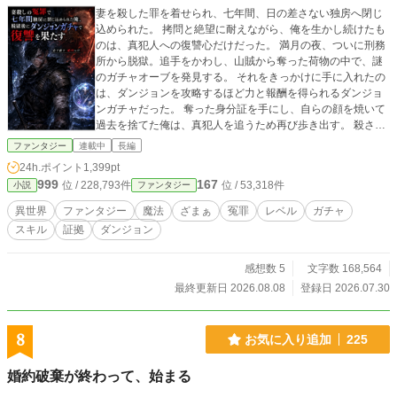
妻を殺した罪を着せられ、七年間、日の差さない独房へ閉じ
込められた。 拷問と絶望に耐えながら、俺を生かし続けたも
のは、真犯人への復讐心だけだった。 満月の夜、ついに刑務
所から脱獄。追手をかわし、山賊から奪った荷物の中で、謎
のガチャオーブを発見する。 それをきっかけに手に入れたの
は、ダンジョンを攻略するほど力と報酬を得られるダンジョ
ンガチャだった。 奪った身分証を手にし、自らの顔を焼いて
過去を捨てた俺は、真犯人を追うため再び歩き出す。 殺され
た妻と、生まれるはずだった子供のために。 これは、すべて
ファンタジー
連載中
長編
を奪われた男が、ダンジョンガチャで力を取り戻し、復讐を
24h.ポイント
1,399pt
果たす物語。
999
167
位 / 228,793件
位 / 53,318件
小説
ファンタジー
異世界
ファンタジー
魔法
ざまぁ
冤罪
レベル
ガチャ
スキル
証拠
ダンジョン
感想数 5
文字数 168,564
最終更新日 2026.08.08
登録日 2026.07.30
8
お気に入り追加
225
婚約破棄が終わって、始まる