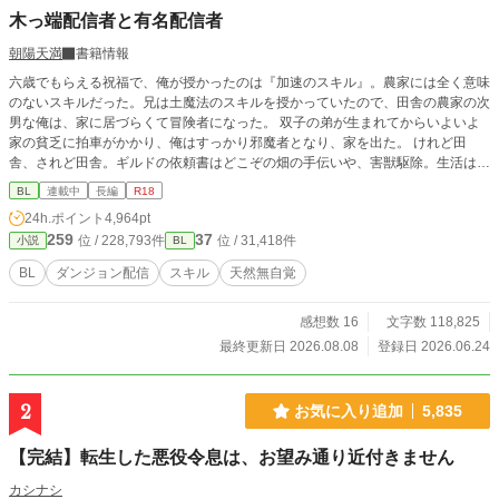
木っ端配信者と有名配信者
朝陽天満
書籍情報
六歳でもらえる祝福で、俺が授かったのは『加速のスキル』。農家には全く意味
のないスキルだった。兄は土魔法のスキルを授かっていたので、田舎の農家の次
男な俺は、家に居づらくて冒険者になった。 双子の弟が生まれてからいよいよ
家の貧乏に拍車がかかり、俺はすっかり邪魔者となり、家を出た。 けれど田
舎、されど田舎。ギルドの依頼書はどこぞの畑の手伝いや、害獣駆除。生活はカ
ツカツ。 細々ギルドの小間使いをしていて、受付で見つけた【ダンジョン配信
BL
連載中
長編
R18
して、収入アップを目指そう！】の張り紙。 講習を受ければ配信ライセンスを
24h.ポイント
4,964pt
貰えるということで、講習を受けてライセンスをゲットした。 けれど田舎では
259
37
位 / 228,793件
位 / 31,418件
小説
BL
配信できるようなダンジョンが近くにない。 型落ちの魔道具をゲットできたの
で一番近いダンジョンに入って配信してはみたけれど、再生回数は伸びない。
BL
ダンジョン配信
スキル
天然無自覚
こんな田舎では成功なんかするわけないと奮起した俺は、王都に向かって有名配
信者を目指すことにしたのだった。 決して契約更新料が高くて田舎を出てきた
感想数 16
文字数 118,825
わけじゃないったら。 王都で何とか頑張って再生回数を伸ばそうとする俺の元
に、ある日指名依頼が入って…… 総再生回数二桁代の木っ端配信者が有名配信
最終更新日 2026.08.08
登録日 2026.06.24
グループに見初められてその能力の本領発揮する話です。（CP固定。ハッピー
エンド確約。投げ肉は控えめに） 弱弱しそうに見えて（本人は弱いと思ってい
る）主人公の実は強いんですなお話。 ムーンライトノベルズでも連載してます
2
お気に入り追加
5,835
【完結】転生した悪役令息は、お望み通り近付きません
カシナシ