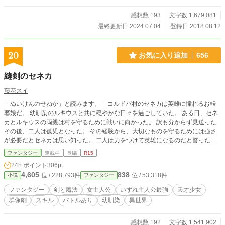
在、途方にくれている。 ”神！見て笑っているのだろう？ここ
はどこだ！” 異世界の、草原に放り出されている。かろうじ
感想数 193
文字数 1,679,081
て服は着ているが、現地に合わせた服なのだろう。スキルも
最終更新日 2024.07.04
登録日 2018.08.12
約束通りになっている。だが、それだけだ。世界の説明は簡
単に受けた。 いきなりハードプレイか？いい度胸している
よな？ 俺の異世界＝レヴィラン生活がスタートした。 注
20
お気に入り追加
656
意） ハーレムにはなりません。 ハーレムを求める人はこ
の作品からは探せないと思います。
縫剣のセネカ
藤花スイ
「ぬいけんのせねか」と読みます。 -- コルドバ村のセネカは英雄に憧れるお転
婆娘だ。 幼馴染のルキウスと共に穏やかな日々を過ごしていた。 ある日、セネ
カとルキウスの両親は村を守るために戦いに向かった。 訳も分からず見送った
その後、二人は孤児となった。 その経験から、大切なものを守るためには強さ
が必要だとセネカは思い知った。 二人は力をつけて英雄になるのだと誓った。
しかし、セネカが十歳の時に授かったのは【縫う】という非戦闘系のスキルだっ
ファンタジー
連載中
長編
R15
た。 一方、ルキウスは破格のスキル【神聖魔法】を得て、王都の教会へと旅立
24h.ポイント
306pt
ってゆく。 二人の道は分かれてしまった。 残されたセネカは、ルキウスとの約
4,605
838
位 / 228,793件
位 / 53,318件
小説
ファンタジー
束を胸に問い続ける。 どうやって戦っていくのか。希望はどこにあるの
か⋯⋯。 セネカは剣士で、膨大な魔力を持っている。 でも【縫う】と剣をどう
ファンタジー
剣と魔法
女主人公
いずれ主人公最強
天才少女
合わせたら良いのか分からなかった。 答えは簡単に出ないけれど、セネカは諦
群像劇
スキル
バトルあり
幼馴染
異世界
めなかった。 創意を続ければいつしか全ての力が繋がる時が来ると信じてい
た。 セネカは誰よりも早く冒険者の道を駆け上がる。 天才剣士のルキウスに置
いていかれないようにとひた向きに力を磨いていく。 遠い地でルキウスもまた
感想数 192
文字数 1,541,902