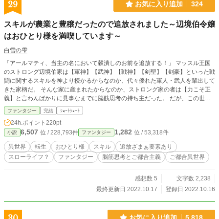
29
お気に入り追加
324
スキルが農業と豊穣だったので追放されました～辺境伯令嬢
はおひとり様を満喫しています～
白雪の雫
「アールマティ、当主の名において穀潰しのお前を追放する！」 マッスル王国
のストロング辺境伯家は【軍神】【武神】【戦神】【剣聖】【剣豪】といった戦
闘に関するスキルを神より授かるからなのか、代々優れた軍人・武人を輩出して
きた家柄だ。 そんな家に産まれたからなのか、ストロング家の者は【力こそ正
義】と言わんばかりに見事なまでに脳筋思考の持ち主だった。 だが、この世に
は例外というものがある。 ストロング家の次女であるアールマティだ。 実はア
ファンタジー
完結
ｼｮｰﾄｼｮｰﾄ
ールマティ、日本人として生きていた前世の記憶を持っているのだが、その事を
24h.ポイント
220pt
話せば病院に送られてしまうという恐怖があるからなのか誰にも打ち明けていな
6,507
1,282
位 / 228,793件
位 / 53,318件
小説
ファンタジー
い。 そんなアールマティが授かったスキルは【農業】と【豊穣】 戦いに役に立
たないスキルという事で、アールマティは父からストロング家追放を宣告された
異世界
転生
おひとり様
スキル
追放ざまぁ要素あり
のだ。 「仰せのままに」 父の言葉に頭を下げた後、屋敷を出て行こうとしてい
スローライフ？
ファンタジー
脳筋思考とご都合主義
ご都合異世界
るアールマティを母と兄弟姉妹、そして家令と使用人達までもが嘲笑いながら罵
っている。 「食糧と食料って人間の生命活動に置いて一番大事なことなの
に･･･」 脳筋に何を言っても無駄だと子供の頃から悟っていたアールマティは他
感想数 5
文字数 2,238
国へと亡命する。 アールマティが森の奥でおひとり様を満喫している頃 ストロ
最終更新日 2022.10.17
登録日 2022.10.16
ング領は大飢饉となっていた。 農業系のゲームをやっていた時に思い付いた話
です。 主人公のスキルはゲームがベースになっているので、作物が実るのに時
間を要しないし、追放された後は現代的な暮らしをしているという実にご都合主
30
お気に入り追加
5,818