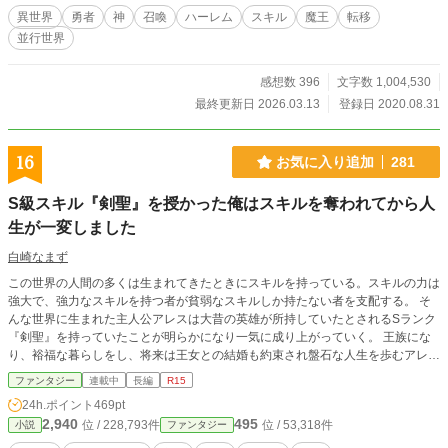
だ。 そして・・・・帰るには、魔王を倒してもらう必要がある・・・・と。 想
異世界
勇者
神
召喚
ハーレム
スキル
魔王
転移
定外の人数がやって来たらしく、渡すギフト・・・・スキルらしいけど、それも
並行世界
数が限られていて、勇者として召喚した人以外、つまり巻き込まれて転移したそ
の他大勢は、１人1つのギフト？スキルを。あとは支度金と装備一式を渡される
らしい。 どうしても無理な人は、戻ってきたら面倒を見ると。 一方的だが、日
感想数 396
文字数 1,004,530
本に戻るには、勇者が魔王を倒すしかなく、それを待つのもよし、自ら勇者に協
最終更新日 2026.03.13
登録日 2020.08.31
力するもよし・・・・ ですが、ここで問題が。 スキルやギフトにはそれぞれラ
ンク、格、強さがバラバラで・・・・ より良いスキルは早い者勝ち。 我も我も
と群がる人々。 そんな中突き飛ばされて倒れる１人の女性が。 僕はその女性を
16
お気に入り追加
281
助け・・・同じように突き飛ばされ、またもや気を失う。 気が付けば２人だけ
になっていて・・・・ スキルも２つしか残っていない。 一つは鑑定。 もう一つ
S級スキル『剣聖』を授かった俺はスキルを奪われてから人
は家事全般。 両方とも微妙だ・・・・ 彼女の名は才村 友郁 さいむら ゆか。
２３歳。 今年社会人になりたて。 取り残された２人が、すったもんだで生き残
生が一変しました
り、最終的には成り上がるお話。
白崎なまず
この世界の人間の多くは生まれてきたときにスキルを持っている。スキルの力は
強大で、強力なスキルを持つ者が貧弱なスキルしか持たない者を支配する。 そ
んな世界に生まれた主人公アレスは大昔の英雄が所持していたとされるSランク
『剣聖』を持っていたことが明らかになり一気に成り上がっていく。 王族にな
り、裕福な暮らしをし、将来は王女との結婚も約束され盤石な人生を歩むアレ
ス。 しかし物事がうまくいっている時こそ人生の落とし穴には気付けないもの
ファンタジー
連載中
長編
R15
だ。 突如現れた謎の老人に剣聖のスキルを奪われてしまったアレス。 スキルの
24h.ポイント
469pt
おかげで手に入れた立場は当然スキルがなければ維持することが出来ない。 王
2,940
495
位 / 228,793件
位 / 53,318件
小説
ファンタジー
族から下民へと落ちたアレスはこの世に絶望し、生きる気力を失いかけてしま
う。 そんなアレスに手を差し伸べたのはとある教会のシスターだった。 Sラン