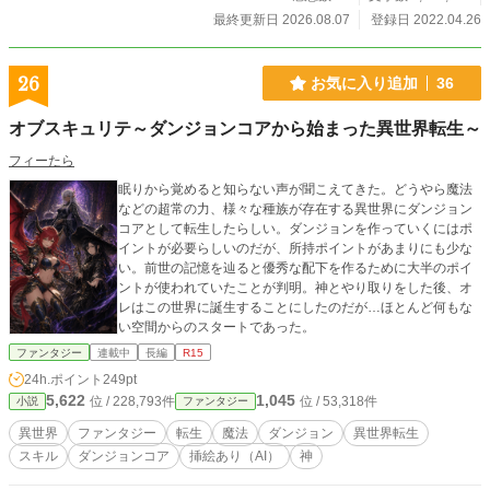
最終更新日 2026.08.07
登録日 2022.04.26
26
お気に入り追加
36
オブスキュリテ～ダンジョンコアから始まった異世界転生～
フィーたら
眠りから覚めると知らない声が聞こえてきた。どうやら魔法
などの超常の力、様々な種族が存在する異世界にダンジョン
コアとして転生したらしい。ダンジョンを作っていくにはポ
イントが必要らしいのだが、所持ポイントがあまりにも少な
い。前世の記憶を辿ると優秀な配下を作るために大半のポイ
ントが使われていたことが判明。神とやり取りをした後、オ
レはこの世界に誕生することにしたのだが…ほとんど何もな
い空間からのスタートであった。
ファンタジー
連載中
長編
R15
24h.ポイント
249pt
5,622
1,045
位 / 228,793件
位 / 53,318件
小説
ファンタジー
異世界
ファンタジー
転生
魔法
ダンジョン
異世界転生
スキル
ダンジョンコア
挿絵あり（AI）
神