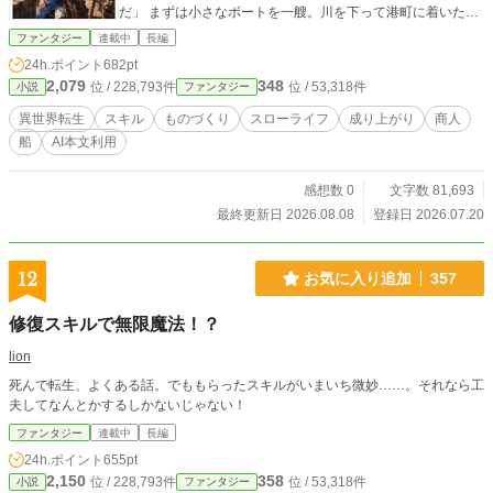
だ」 まずは小さなボートを一艘。川を下って港町に着いた俺
は、前世の知識で燻製や魚の調味料を作って売ってみた。す
ファンタジー
連載中
長編
ると、これが飛ぶように売れる。大食いの用心棒に、川で助
24h.ポイント
682pt
けた女の子。気づけば船には、賑やかな仲間が増えていた。
2,079
348
位 / 228,793件
位 / 53,318件
小説
ファンタジー
売れたお金で船を大きくして、次の町へ。行く先々でうまい
ものを作っては商売を広げるうち――俺の財布は、いつの間
異世界転生
スキル
ものづくり
スローライフ
成り上がり
商人
にか町ひとつ買えるほどに膨らんでいた。 会社に潰された俺
船
AI本文利用
が、水の世界で船を育てて成り上がる。のんびり、痛快、成
り上がりの物語。 ※本作は、既存作品を全面的に改稿（リラ
イト）した作品です。
感想数 0
文字数 81,693
最終更新日 2026.08.08
登録日 2026.07.20
12
お気に入り追加
357
修復スキルで無限魔法！？
lion
死んで転生、よくある話。でももらったスキルがいまいち微妙……。それなら工
夫してなんとかするしかないじゃない！
ファンタジー
連載中
長編
24h.ポイント
655pt
2,150
358
位 / 228,793件
位 / 53,318件
小説
ファンタジー