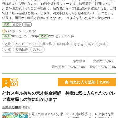
当は誰よりも豊かな力を。 伯爵令嬢セラフィーナは、加護鑑定で判明したスキ
ル名が四文字だったことを理由に、婚約者から一方的に婚約を破棄される。世間
では「短い名前ほど強い」とされ、四文字はおろか分類不能のEXランクという
結果は、周囲から嘲笑と侮蔑の的となった。 行き場を失った彼女に持ちかけら
れたのは、辺境伯ヴォルフガングとの契約結婚。イケメンだが無口で、恋愛にも
恋愛
連載中
長編
結婚にも興味がなく、貴族の義務として仕事に人生を捧げてきた男との、形だけ
24h.ポイント
3,387pt
の夫婦生活が始まる。 だがセラの力【万象言語】は、あらゆる存在の声を聞
382
229
位 / 228,793件
位 / 66,374件
小説
恋愛
き、心を通わせる、誰も知らない規格外の力だった。精霊、聖獣、そして数百年
を生きる古龍――誰にも理解されなかった彼女の言葉が、辺境の地に静かな奇跡
恋愛
ハッピーエンド
異世界
婚約破棄
ざまぁ
能力
貴族
をもたらしていく。 そしていつしか、無口だったはずの辺境伯の心にも、小さ
令嬢
契約結婚
スキル
な変化が生まれ始めていた。 文字数やランクでは測れない、本当の価値を見つ
ける、婚約破棄からはじまる溺愛シンデレラストーリー。
感想数 0
文字数 29,822
最終更新日 2026.08.08
登録日 2026.08.06
5
お気に入り追加
2,830
外れスキル持ちの天才錬金術師 神獣に気に入られたのでレ
ア素材探しの旅に出かけます
蒼井美紗
書籍情報
旧題：外れスキルだと思っていた素材変質は、レア素材を量