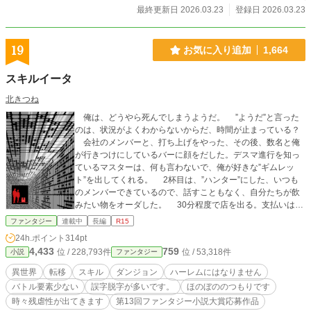
最終更新日 2026.03.23
登録日 2026.03.23
19
お気に入り追加
1,664
スキルイータ
北きつね
俺は、どうやら死んでしまうようだ。 ”ようだ”と言った
のは、状況がよくわからないからだ、時間が止まっている？
会社のメンバーと、打ち上げをやった、その後、数名と俺
が行きつけにしているバーに顔をだした。デスマ進行を知っ
ているマスターは、何も言わないで、俺が好きな”ギムレッ
ト”を出してくれる。 2杯目は、”ハンター”にした、いつも
のメンバーできているので、話すこともなく、自分たちが飲
みたい物をオーダした。 30分程度で店を出る。支払いは、
デポジットで足りるというサインが出ている。少なくなって
ファンタジー
連載中
長編
R15
きているのだろう事を想定して、3枚ほど財布から取り出し
24h.ポイント
314pt
て、店を出る。雑踏を嫌って、裏路地を歩いて、一駅前の駅
4,433
759
位 / 228,793件
位 / 53,318件
小説
ファンタジー
に向かった。 電車を待つ間、仲間と他愛もない話をする。
異世界に転生したら、どんなスキルをもらうか？そんな話
異世界
転移
スキル
ダンジョン
ハーレムにはなりません
をしながら、電車が来るのを待っていた。 ”ドン！” この音
バトル要素少ない
誤字脱字が多いです。
ほのぼののつもりです
を最後に、俺の生活は一変する。 異世界に転移した。転生
時々残虐性が出てきます
第13回ファンタジー小説大賞応募作品
でなかったのには理由があるが、もはやどうでもいい。 現