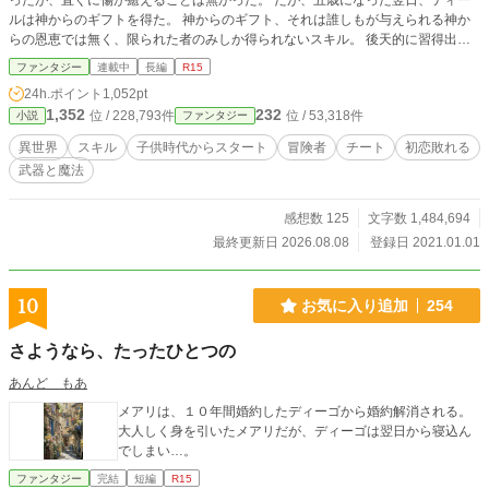
ったが、直ぐに傷が癒えることは無かった。 だが、五歳になった翌日、ティー
ルは神からのギフトを得た。 神からのギフト、それは誰しもが与えられる神か
らの恩恵では無く、限られた者のみしか得られないスキル。 後天的に習得出来
るスキルであっても、内容は先天的に得たスキルの方が強い。 そしてティール
ファンタジー
連載中
長編
R15
が得たスキルは強奪≪スナッチ≫ そして知性。 この二つのスキルを得たティ
24h.ポイント
1,052pt
ールの思考が、考えが、未来が一変する。 「そうだ、初恋に敗れたからなん
1,352
232
位 / 228,793件
位 / 53,318件
小説
ファンタジー
だ。そんな消し飛ぶくらい人生を楽しんでやる！！！」 さて、ティールはその
知性で何を考え、奪取≪スナッチ≫で何を奪うのか
異世界
スキル
子供時代からスタート
冒険者
チート
初恋敗れる
武器と魔法
感想数 125
文字数 1,484,694
最終更新日 2026.08.08
登録日 2021.01.01
10
お気に入り追加
254
さようなら、たったひとつの
あんど もあ
メアリは、１０年間婚約したディーゴから婚約解消される。
大人しく身を引いたメアリだが、ディーゴは翌日から寝込ん
でしまい…。
ファンタジー
完結
短編
R15