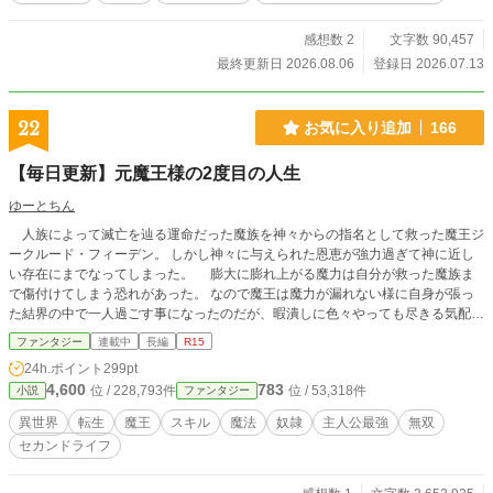
感想数 2
文字数 90,457
最終更新日 2026.08.06
登録日 2026.07.13
22
お気に入り追加
166
【毎日更新】元魔王様の2度目の人生
ゆーとちん
人族によって滅亡を辿る運命だった魔族を神々からの指名として救った魔王ジ
ークルード・フィーデン。 しかし神々に与えられた恩恵が強力過ぎて神に近し
い存在にまでなってしまった。 膨大に膨れ上がる魔力は自分が救った魔族ま
で傷付けてしまう恐れがあった。 なので魔王は魔力が漏れない様に自身が張っ
た結界の中で一人過ごす事になったのだが、暇潰しに色々やっても尽きる気配の
無い寿命を前にすると焼け石に水であった。 暇に耐えられなくなった魔王は
ファンタジー
連載中
長編
R15
その魔王生を終わらせるべく自分を殺そうと召喚魔法によって神を下界に召喚す
24h.ポイント
299pt
る。 神に自分を殺してくれと魔王は頼んだが条件を出された。 それは神域に
4,600
783
位 / 228,793件
位 / 53,318件
小説
ファンタジー
至った魔王に神になるか人族として転生するかを選べと言うものだった。 神域
に至る程の魂を完全に浄化するのは難しいので、そのまま神になるか人族として
異世界
転生
魔王
スキル
魔法
奴隷
主人公最強
無双
大きく力を減らした状態で転生するかしか選択肢が無いらしい。 魔王はもう
セカンドライフ
退屈はうんざりだと言う事で神になって下界の管理をするだけになるのは嫌なの
で人族を選択した。 そして転生した魔王が今度は人族として2度目の人生を送っ
ていく。 魔王時代に知り合った者達や転生してから出会った者達と共に、元