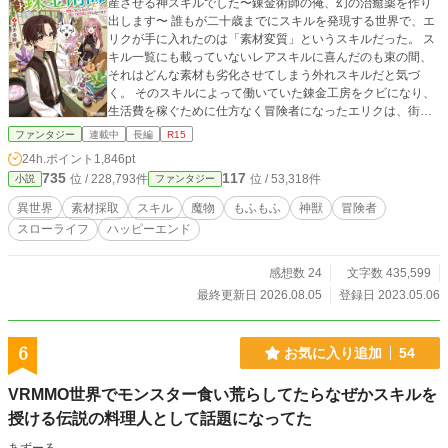
産させる神スキルでした〜錬金術師の俺、幻の治癒薬を作り
出します〜 誰もが二十歳までにスキルを発現する世界で、エ
リクが手に入れたのは「素材変質」というスキルだった。 ス
キル一覧にも載っていないレアスキルに喜んだのも束の間、
それはどんな素材も劣化させてしまう外れスキルだと気づ
く。 そのスキルによって働いていた錬金工房をクビになり、
生活費を稼ぐために仕方なく冒険者になったエリクは、街の
外で採取前の素材に触れたことでスキルの真価に気づいた。
ファンタジー
連載中
長編
R15
「素材変質スキル」とは、採取前の素材に触れると、その素
24h.ポイント
1,846pt
材をより良いものに変化させるというものだったのだ。 スキ
735
117
位 / 228,793件
位 / 53,318件
小説
ファンタジー
ルの真の力に気づいたエリクは、その力によって激レア素材
も手に入れられるようになり、冒険者として、さらに錬金術
異世界
素材採取
スキル
魔物
もふもふ
神獣
冒険者
師としても頭角を表していく。 また、エリクのスキルを気に
スローライフ
ハッピーエンド
入った存在が仲間になり――。
感想数 24
文字数 435,599
最終更新日 2026.08.05
登録日 2023.05.06
6
お気に入り追加
54
VRMMO世界でモンスター食い荒らしてたらなぜかスキルを
授ける伝説の料理人として話題になってた