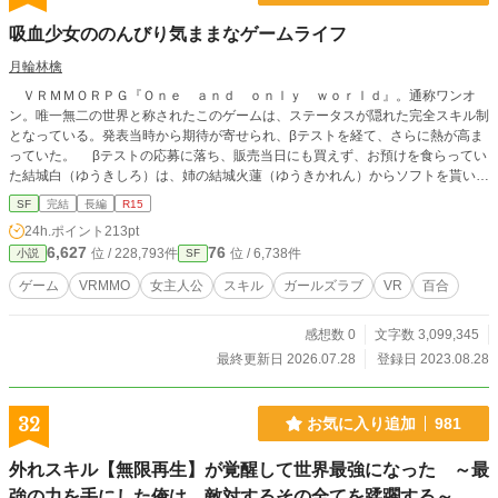
吸血少女ののんびり気ままなゲームライフ
月輪林檎
ＶＲＭＭＯＲＰＧ『Ｏｎｅ ａｎｄ ｏｎｌｙ ｗｏｒｌｄ』。通称ワンオ
ン。唯一無二の世界と称されたこのゲームは、ステータスが隠れた完全スキル制
となっている。発表当時から期待が寄せられ、βテストを経て、さらに熱が高ま
っていた。 βテストの応募に落ち、販売当日にも買えず、お預けを食らってい
た結城白（ゆうきしろ）は、姉の結城火蓮（ゆうきかれん）からソフトを貰い、
一ヶ月遅れでログインした。ハクと名付けたアバターを設定し、初期武器を剣に
SF
完結
長編
R15
して、ランダムで一つ貰えるスキルを楽しみにしていた。 そんなハクが手に
24h.ポイント
213pt
入れたのは、不人気スキルの【吸血】だった。有用な一面もあるが、通常のプレ
6,627
76
位 / 228,793件
位 / 6,738件
小説
SF
イヤーには我慢出来なかったデメリットがあった。だが、ハクは、そのデメリッ
トを受け止めた上で、このスキルを使う事を選ぶ。 吸血少女が織りなすのん
ゲーム
VRMMO
女主人公
スキル
ガールズラブ
VR
百合
びり気ままなＶＲＭＭＯライフ。
感想数 0
文字数 3,099,345
最終更新日 2026.07.28
登録日 2023.08.28
32
お気に入り追加
981
外れスキル【無限再生】が覚醒して世界最強になった ～最
強の力を手にした俺は、敵対するその全てを蹂躙する～