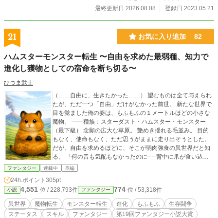
自分の道を歩み始めた。 セネカとの大切な約束を守るために。 そして二人は巻
最終更新日 2026.08.08
登録日 2023.05.21
き込まれていく。 あの日、月が瞬いた理由を知ることもなく⋯⋯。 これは、一
人の少女が針と糸を使って世界と繋がる物語 （旧題：スキル【縫う】で無双し
ます！ 〜ハズレスキルと言われたけれど、努力で当たりにしてみます〜）
21
お気に入り追加
82
ハムスターモンスター転生 〜自由を求めた最弱種、知力で
進化し獲物としての宿命を断ち切る〜
ひつま武士
（……自由に、生きたかった……） 望むものは全て与えられ
たが、ただ一つ「自由」だけがなかった前世。 新たな世界で
目を覚ました俺の姿は、もふもふの１メートルほどの小さな
魔物。 ――種族：スターダスト・ハムスター・モンスター
（最下級） 念願の広大な草原。 艶めき揺れる毛並み。 目的
もなく、使命もなく、ただ思うがままに走り出そうとした。
だが、自由を求めるほどに、そこが弱肉強食の異世界だと知
る。 「何の音も気配もなかったのに──背中に爪が食い込ん
でる！？」 ──絶体絶命のピンチから始まる、一匹のハムス
ファンタジー
連載中
長編
ター（魔物）の生存闘争。 転生者としての高い知力を武器
24h.ポイント
305pt
に、 自由を邪魔する全てと戦い抜く物語。 ※本作品の本文・
4,551
774
位 / 228,793件
位 / 53,318件
小説
ファンタジー
内容の無断転載、複製、および生成AI等への学習利用を固く
禁止します。
異世界
魔物転生
モンスター転生
進化
もふもふ
生存闘争
ステータス
スキル
ファンタジー
第19回ファンタジー小説大賞