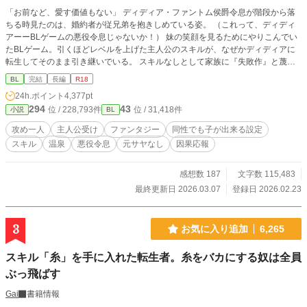
「お前など、愛す価値もない」 ディディア・ファントム侯爵令息が階段から落
ちる時見たのは、婚約者が従兄弟を抱きしめている姿。 （これって、ディディ
アーーBLゲームの悪役令息じゃないか！） 妹の笑顔を見るためにやりこんでい
たBLゲーム。引くほどレベルを上げた主人公のスキルが、なぜかディディアに
転生してそのまま引き継いでいる。 スキルなしとして家族に『失敗作』と蔑ま
れていたのは、そのスキルのレベルが高すぎたかららしい。 スキルと自分を取
BL
完結
長編
R18
り戻したディディアは、婚約者を追いかけまわすのを辞め、自立に向けて淡々と
24h.ポイント
4,377pt
準備をする。 もちろん元婚約者と従兄弟には近付かないので、絡んでこないで
294
43
位 / 228,793件
位 / 31,418件
小説
BL
いただけます？ 十万文字程度。 3/7 完結しました！ ※主人公：マイペース美人
受け ※女性向けHOTランキング1位、ありがとうございました。完結までの12
攻め一人
主人公受け
ファンタジー
同性でも子が出来る設定
日間に渡り、ほとんど2〜5位と食い込めた作品となりました！あああありがと
スキル
温泉
悪役令息
元サヤなし
因果応報
うございます……！｡ﾟ(ﾟ´Д`ﾟ)ﾟ｡ たくさんの閲覧、イイね、エール、感想は、作
者の血肉になります……！(o´ω`o)ありがとうございます！(●′ω`人′ω`●)
感想数 187
文字数 115,483
最終更新日 2026.03.07
登録日 2026.02.23
3
お気に入り追加
6,265
スキル「糸」を手に入れた転生者。糸をバカにする奴は全員
ぶっ飛ばす
Gai
書籍情報