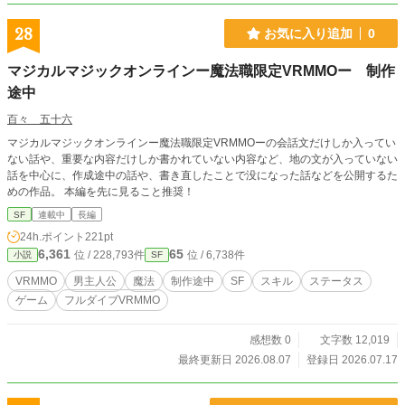
28
お気に入り追加
0
マジカルマジックオンラインー魔法職限定VRMMOー 制作
途中
百々 五十六
マジカルマジックオンラインー魔法職限定VRMMOーの会話文だけしか入ってい
ない話や、重要な内容だけしか書かれていない内容など、地の文が入っていない
話を中心に、作成途中の話や、書き直したことで没になった話などを公開するた
めの作品。 本編を先に見ること推奨！
SF
連載中
長編
24h.ポイント
221pt
6,361
65
位 / 228,793件
位 / 6,738件
小説
SF
VRMMO
男主人公
魔法
制作途中
SF
スキル
ステータス
ゲーム
フルダイブVRMMO
感想数 0
文字数 12,019
最終更新日 2026.08.07
登録日 2026.07.17