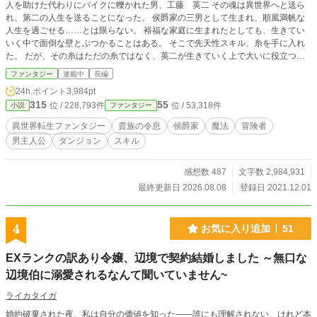
人を助けた代わりにバイクに轢かれた男、工藤 英二 その魂は異世界へと送ら
れ、第二の人生を送ることになった。 侯爵家の三男として生まれ、順風満帆な
人生を過ごせる……とは限らない。 裕福な家庭に生まれたとしても、生きてい
いく中で面倒な壁とぶつかることはある。 そこで先天性スキル、糸を手に入れ
た。 だが、その糸はただの糸ではなく、英二が生きていく上で大いに役立つス
キルとなる。 「おいおい、あんまり糸を嘗めるんじゃねぇぞ」 少々強気な性格
ファンタジー
連載中
長編
を崩さず、英二は己が生きたい道を行く。
24h.ポイント
3,984pt
315
55
位 / 228,793件
位 / 53,318件
小説
ファンタジー
異世界転生ファンタジー
貴族の令息
侯爵家
魔法
冒険者
男主人公
ダンジョン
スキル
感想数 487
文字数 2,984,931
最終更新日 2026.08.08
登録日 2021.12.01
4
お気に入り追加
51
EXランクの訳あり令嬢、辺境で契約結婚しました ～無口な
辺境伯に溺愛されるなんて聞いていません~
ライカタイガ
婚約破棄された夜、私は自分の価値を知った――誰にも理解されない、けれど本