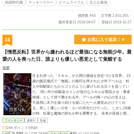
戦国時代風
ラッキースケベ
ビームライフル
主人公最強
感想数 445
文字数 2,431,501
最終更新日 2026.08.07
登録日 2019.10.27
14
お気に入り追加
4
【憎悪反転】世界から嫌われるほど最強になる無能少年。最
愛の人を喪った日、誰よりも優しい悪党として覚醒する
我磨
​生まれ持った「スキル」が人間の価値を決定づける世界。 15
歳の鑑定儀式で『無能』の烙印を押された少年アベルは、村
人や幼馴染たちからゴミのように虐げられる日々を送ってい
た。 同い年の幼馴染カインが強力なスキルを開花させ「勇者
候補」として持て囃される中、アベルの唯一の心の支えは、
不器用に木刀を振り続ける彼にただ一人微笑みかけてくれ
る、美しく優しい少女・エバの存在だけだった。 ​しかし18歳
の時、狂暴な魔物の群れが村を襲撃する。 未来の英雄と期待
されていたカインが恐怖のあまり逃げ出す中、アベルは長年
ファンタジー
連載中
長編
鍛え抜いた木刀一つで魔物の前に立ち塞がる。だが無情に
24h.ポイント
540pt
も、彼を庇ったエバが命を落としてしまう。 ​「強く生きて。
2,595
431
位 / 228,793件
位 / 53,318件
小説
ファンタジー