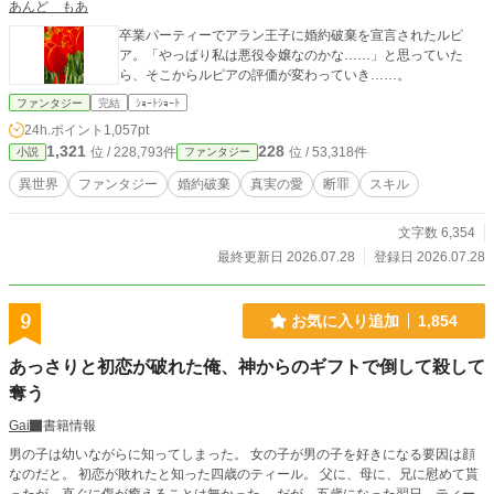
あんど もあ
卒業パーティーでアラン王子に婚約破棄を宣言されたルピ
ア。「やっぱり私は悪役令嬢なのかな……」と思っていた
ら、そこからルピアの評価が変わっていき……。
ファンタジー
完結
ｼｮｰﾄｼｮｰﾄ
24h.ポイント
1,057pt
1,321
228
位 / 228,793件
位 / 53,318件
小説
ファンタジー
異世界
ファンタジー
婚約破棄
真実の愛
断罪
スキル
文字数 6,354
最終更新日 2026.07.28
登録日 2026.07.28
9
お気に入り追加
1,854
あっさりと初恋が破れた俺、神からのギフトで倒して殺して
奪う
Gai
書籍情報
男の子は幼いながらに知ってしまった。 女の子が男の子を好きになる要因は顔
なのだと。 初恋が敗れたと知った四歳のティール。 父に、母に、兄に慰めて貰