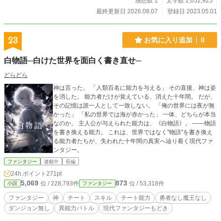
感想数 1
文字数 2,652,925
魔王様がセカンドライフを送っていくストーリーです！ 元魔王が人族として自
最終更新日 2026.08.07
登録日 2023.05.01
由気ままに過ごしていく感じで書いていければと思ってます！ カクヨム様、
小説家になろう様にも投稿しております！
23
お気に入り追加
0
白物語─白けた世界を面白く書き直せ─
どらどら
神は言った。 「人類百名に能力を与える」 その直後、神は姿
を消した。 能力者だけが覚えている、消えた十年間。 だが、
その記憶は誰一人として一致しない。 「俺の世界には夜が無
かった」 「私の世界では海が赤かった」 一体、どちらが本当
なのか。 主人公が与えられた能力は、《白物語》。 ――物語
を書き換える能力。 これは、世界ではなく"物語"を書き換え
る能力者たちが、失われた十年間の真実へ辿り着く現代ファ
ンタジー。
ファンタジー
連載中
長編
24h.ポイント
271pt
5,069
873
位 / 228,793件
位 / 53,318件
小説
ファンタジー
ファンタジー
神
チート
スキル
チート能力
勇者なし魔王なし
ダンジョン無し
異能力バトル
現代ファンタジーもどき