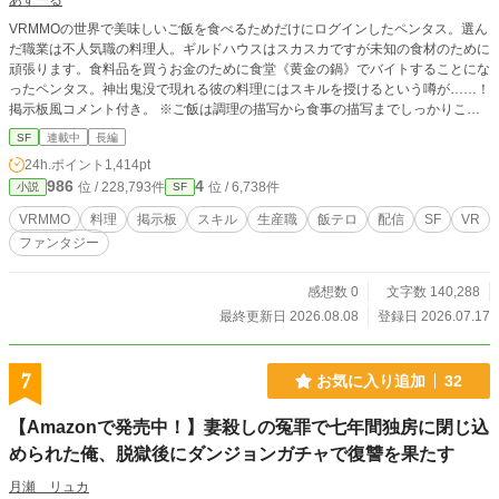
あずーる
VRMMOの世界で美味しいご飯を食べるためだけにログインしたペンタス。選ん
だ職業は不人気職の料理人。ギルドハウスはスカスカですが未知の食材のために
頑張ります。食料品を買うお金のために食堂《黄金の鍋》でバイトすることにな
ったペンタス。神出鬼没で現れる彼の料理にはスキルを授けるという噂が……！
掲示板風コメント付き。 ※ご飯は調理の描写から食事の描写までしっかりこっ
てり書いていますのでそこをお楽しみいただければ幸いです。
SF
連載中
長編
24h.ポイント
1,414pt
986
4
位 / 228,793件
位 / 6,738件
小説
SF
VRMMO
料理
掲示板
スキル
生産職
飯テロ
配信
SF
VR
ファンタジー
感想数 0
文字数 140,288
最終更新日 2026.08.08
登録日 2026.07.17
7
お気に入り追加
32
【Amazonで発売中！】妻殺しの冤罪で七年間独房に閉じ込
められた俺、脱獄後にダンジョンガチャで復讐を果たす
月瀬 リュカ