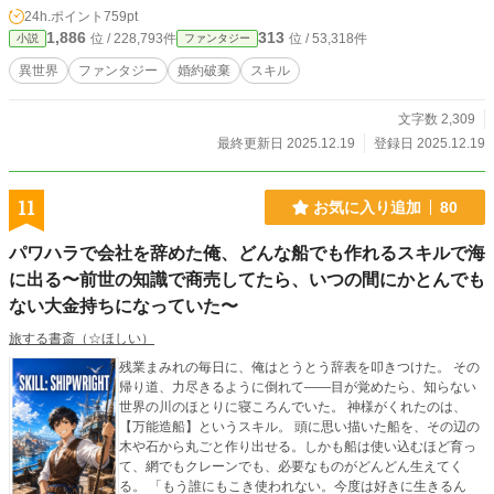
24h.ポイント
759pt
1,886
313
位 / 228,793件
位 / 53,318件
小説
ファンタジー
異世界
ファンタジー
婚約破棄
スキル
文字数 2,309
最終更新日 2025.12.19
登録日 2025.12.19
11
お気に入り追加
80
パワハラで会社を辞めた俺、どんな船でも作れるスキルで海
に出る〜前世の知識で商売してたら、いつの間にかとんでも
ない大金持ちになっていた〜
旅する書斎（☆ほしい）
残業まみれの毎日に、俺はとうとう辞表を叩きつけた。 その
帰り道、力尽きるように倒れて――目が覚めたら、知らない
世界の川のほとりに寝ころんでいた。 神様がくれたのは、
【万能造船】というスキル。 頭に思い描いた船を、その辺の
木や石から丸ごと作り出せる。しかも船は使い込むほど育っ
て、網でもクレーンでも、必要なものがどんどん生えてく
る。 「もう誰にもこき使われない。今度は好きに生きるん