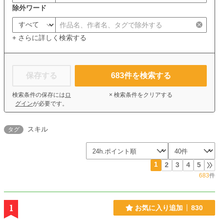
除外ワード
+ さらに詳しく検索する
保存する
683
件を検索する
検索条件の保存には
ロ
× 検索条件をクリアする
グイン
が必要です。
スキル
タグ
1
2
3
4
5
683
件
1
お気に入り追加
830