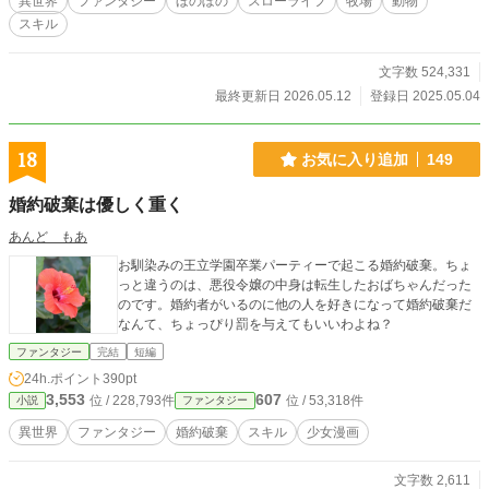
異世界
ファンタジー
ほのぼの
スローライフ
牧場
動物
スキル
文字数 524,331
最終更新日 2026.05.12
登録日 2025.05.04
18
お気に入り追加
149
婚約破棄は優しく重く
あんど もあ
お馴染みの王立学園卒業パーティーで起こる婚約破棄。ちょ
っと違うのは、悪役令嬢の中身は転生したおばちゃんだった
のです。婚約者がいるのに他の人を好きになって婚約破棄だ
なんて、ちょっぴり罰を与えてもいいわよね？
ファンタジー
完結
短編
24h.ポイント
390pt
3,553
607
位 / 228,793件
位 / 53,318件
小説
ファンタジー
異世界
ファンタジー
婚約破棄
スキル
少女漫画
文字数 2,611