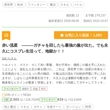
異世界
転生
ファンタジー
魔法
スキル
バトル
感想数 12
文字数 279,237
最終更新日 2026.08.06
登録日 2023.10.07
13
お気に入り追加
1,283
赤い流星 ―――ガチャを回したら最強の服が出た。でも永
久にコスプレ生活って、地獄か！！
ほむらさん
ヘルメット、マスク、そして赤い軍服。 幸か不幸か、偶然この服を手に入れた
ことにより、波乱な人生が幕を開けた。 これは、異世界で赤い流星の衣装を一
生涯着続けることになった男の物語。 ※服は話の流れで比較的序盤に手に入れ
ますが、しばらくは作業着生活です。 ※主人公は凄腕付与魔法使いです。 ※多
種多様なヒロインが数多く登場します。 ※戦って内政してガチャしてラッキー
スケベしてと、バラエティー豊かな作品です。 ☆祝・200万文字達成！皆様に心
ファンタジー
連載中
長編
R15
よりの感謝を！ 小説家になろう、カクヨム、ノベルアップ＋にも投稿していま
24h.ポイント
562pt
す。
2,503
419
位 / 228,793件
位 / 53,318件
小説
ファンタジー
剣と魔法
スキル
ガチャ
生産チート
ダンジョン
料理