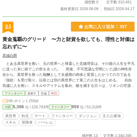
感想数 0
文字数 310,461
最終更新日 2026.08.08
登録日 2026.04.17
25
お気に入り追加
357
黄金蒐覇のグリード 〜力と財貨を欲しても、理性と対価は
忘れずに〜
黒城白爵
とある異世界を救い、元の世界へと帰還した玄鐘理音は、その後の人生を平凡
に送った末に病でこの世を去った。 死後、不可思議な空間にいた謎の神性存
在から、異世界を救った報酬として全盛期の肉体と変質したかつての力である
〈強欲〉を受け取り、以前とは別の異世界にて第二の人生をはじめる。 自由
気儘に人を救い、スキルやアイテムを集め、敵を滅する日々は、リオンの空虚だ
った心を満たしていく。 黄金と力を蒐集し目指すは世界最高ランクの冒険
ファンタジー
連載中
長編
R15
者。 使命も宿命も無き救世の勇者は、今日も欲望と理性を秤にかけて我が道
24h.ポイント
255pt
を往く。 ※ 更新予定日は【月曜日】と【金曜日】です。 ※第301話から更新時
5,398
959
位 / 228,793件
位 / 53,318件
小説
ファンタジー
間を朝5時からに変更します。
異世界
転生
チート
ファンタジー
ダンジョン
主人公最強
スキル
冒険者
ハーレム
感想数 13
文字数 2,340,395