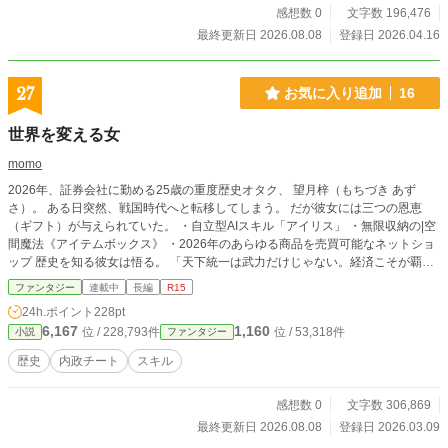
感想数 0
文字数 196,476
最終更新日 2026.08.08
登録日 2026.04.16
27
お気に入り追加
16
世界を変える女
momo
2026年、証券会社に勤める25歳の重度歴史オタク、 望月梓（もちづき あず
さ）。 ある日突然、戦国時代へと転移してしまう。 だが彼女には三つの恩恵
（ギフト）が与えられていた。 ・自立型AIスキル「アイリス」 ・無限収納の|空
間魔法《アイテムボックス》 ・2026年のあらゆる商品を売買可能なネットショ
ップ 歴史を知る彼女は悟る。 「天下統一は武力だけじゃない。経済こそが覇権
を決める」 火薬、鉄砲、金融、物流、信用取引―― 彼女は戦国日本に“株式会社
ファンタジー
連載中
長編
R15
国家”という概念を持ち込む。 やがてその動きは 織田信長、 豊臣秀吉、 徳川家
24h.ポイント
228pt
康、 をも巻き込み、 日本を世界最強国家へと押し上げていく――。
6,167
1,160
位 / 228,793件
位 / 53,318件
小説
ファンタジー
歴史
内政チート
スキル
感想数 0
文字数 306,869
最終更新日 2026.08.08
登録日 2026.03.09