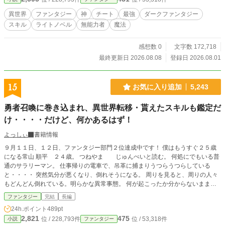
だめよ……彼らを、憎んじゃ」 ​最愛の少女を失った絶望の
中、村人たちは保身のためにアベルへ理不尽な怒声を浴びせ
異世界
ファンタジー
神
チート
最強
ダークファンタジー
る。「お前がいるから魔物が来たんだ」「お前のせいで彼女
スキル
ライトノベル
無能力者
魔法
は死んだんだ」と。 世界からただ一つの「好意」が消え去
り、「憎悪（ヘイト）」が彼に集中したその瞬間――アベル
の中に眠っていた異端の能力【憎悪反転】が産声を上げる。
感想数 0
文字数 172,718
それは、他者から向けられる敵意や憎悪を喰らい、己の絶大
最終更新日 2026.08.08
登録日 2026.08.01
な力（オーラ）へと反転させる呪われた力だった。 ​悲劇の元
凶である魔物と魔人を討ち滅ぼすため、アベルはエバの遺し
た『純白の剣』を握りしめ、故郷を後にする。 「憎まない
15
お気に入り追加
5,243
で」という彼女の最期の願いを胸に抱きながら、皮肉にも彼
は力を得るためにあえて泥を被り、人々から忌み嫌われる
勇者召喚に巻き込まれ、異世界転移・貰えたスキルも鑑定だ
「偽悪者」として振る舞う修羅の道を選んでいく。 ​漆黒の憎
け・・・・だけど、何かあるはず！
悪を纏い、純白の剣を振るう。 これは、誰よりも優しい無能
の少年が、あえて「世界の敵」となり絶望を斬り裂く、残酷
よっしぃ
書籍情報
で哀しいダークヒーローの物語。
９月１１日、１２日、ファンタジー部門２位達成中です！ 僕はもうすぐ２５歳
になる常山 順平 ２４歳。 つねやま じゅんぺいと読む。 何処にでもいる普
通のサラリーマン。 仕事帰りの電車で、吊革に捕まりうつらうつらしている
と・・・・ 突然気分が悪くなり、倒れそうになる。 周りを見ると、周りの人々
もどんどん倒れている。明らかな異常事態。 何が起こったか分からないまま、
気を失う。 気が付けば電車ではなく、どこかの建物。 周りにも人が倒れてい
ファンタジー
完結
長編
る。 僕と同じようなリーマンから、数人の女子高生や男子学生、仕事帰りの若
24h.ポイント
489pt
い女性や、定年近いおっさんとか。 気が付けば誰かがしゃべってる。 どうやら
2,821
475
位 / 228,793件
位 / 53,318件
小説
ファンタジー
よくある勇者召喚とやらが行われ、たまたま僕は異世界転移に巻き込まれたよう