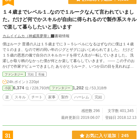
義です。 短い話という理由で色々深く考えた話ではないからツッコミどころ満
載です。
１４歳までレベル１..なので１ルークなんて言われていまし
た。だけど何でかスキルが自由に得られるので製作系スキル
で楽して暮らしたいと思います
カムイイムカ（神威異夢華）
書籍情報
僕はルーク 普通の人は１５歳までに３～５レベルになるはずなのに僕は１４歳
で１のまま、なので村の同い年のジグとザグにはいじめられてました。 だけど
１５歳の恩恵の儀で自分のスキルカードを得て人生が一転していきました。 洗
濯しか取り柄のなかった僕が何とか楽して暮らしていきます。 ------ この子のお
かげで作家デビューできました ありがとうルーク、いつか日の目を見れればい
いのですが
ファンタジー
完結
長編
24h.ポイント
220pt
6,374
1,202
位 / 228,793件
位 / 53,318件
小説
ファンタジー
楽
スキル
チート
家事
製作
ハーレム
完結
感想数 296
文字数 401,345
最終更新日 2019.06.07
登録日 2018.12.13
31
お気に入り追加
245