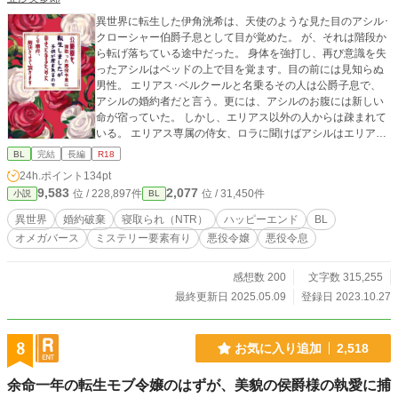
異世界に転生した伊角洸希は、天使のような見た目のアシル･
クローシャー伯爵子息として目が覚めた。 が、それは階段か
ら転げ落ちている途中だった。 身体を強打し、再び意識を失
ったアシルはベッドの上で目を覚ます。目の前には見知らぬ
男性。 エリアス･ベルクールと名乗るその人は公爵子息で、
アシルの婚約者だと言う。更には、アシルのお腹には新しい
命が宿っていた。 しかし、エリアス以外の人からは疎まれて
いる。 エリアス専属の侍女、ロラに聞けばアシルはエリアス
を本来の婚約者･アンナ･ロベールから寝取ったのだと教えて
BL
完結
長編
R18
くれた。 見た目に反して悪役令息だと知り、ショックを受け
24h.ポイント
134pt
たのも束の間。本物のアシルが意識を取り戻し体の中から話
9,583
2,077
位 / 228,897件
位 / 31,450件
小説
BL
かけてきた。 アシルは悪役とは思えないほど自己肯定感の低
い人で、洸希はとても寝取ったとは思えなかった。 話をする
異世界
婚約破棄
寝取られ（NTR）
ハッピーエンド
BL
内に、アシルはパーティーでヒートを起こしてしまった時の
オメガバース
ミステリー要素有り
悪役令嬢
悪役令息
ある異変を覚えていた。 仕込まれたヒートだったのか……一
体だれが……。 洸希はアシルからこの謎を解いて欲しいと頼
まれ、真相を暴く……。 ●一章 〔伊角洸希・転生編〕 ●二
感想数 200
文字数 315,255
章 〔アシル・ベルクール編〕 ●三章 〔クレール・ベルク
最終更新日 2025.05.09
登録日 2023.10.27
ール編〕︎ ※オメガバースの独自設定があります。 ※R-18の
話数には★マークを付けています。 ※表紙素材は、くま様の
フリー素材よりお借りしました。 〔https://www.pixiv.net/user
8
お気に入り追加
2,518
s/58435146〕
余命一年の転生モブ令嬢のはずが、美貌の侯爵様の執愛に捕