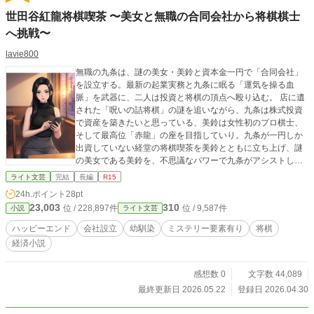
世田谷紅龍将棋喫茶 〜美女と無職の合同会社から将棋棋士
へ挑戦〜
lavie800
無職の九条は、謎の美女・美鈴と資本金一円で「合同会社」
を設立する。最新の起業実務と九条に眠る「運気を操る血
脈」を武器に、二人は投資と将棋の頂点へ殴り込む。 ​店に遺
された「呪いの詰将棋」の謎を追いながら、九条は株式投資
で資産を築きたいと思っている、美鈴は女性初のプロ棋士、
そして最高位「赤龍」の座を目指していり。九条が一円しか
出資していない経堂の将棋喫茶を美鈴とともに立ち上げ、謎
の美女である美鈴を、不思議なパワーで九条がアシストして
の夢を追うストーリ！
ライト文芸
完結
長編
R15
24h.ポイント
28pt
23,003
310
位 / 228,897件
位 / 9,587件
小説
ライト文芸
ハッピーエンド
会社設立
幼馴染
ミステリー要素有り
将棋
経済小説
感想数 0
文字数 44,089
最終更新日 2026.05.22
登録日 2026.04.30