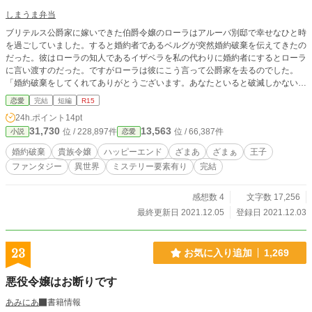
しまうま弁当
ブリテルス公爵家に嫁いできた伯爵令嬢のローラはアルーバ別邸で幸せなひと時
を過ごしていました。すると婚約者であるベルグが突然婚約破棄を伝えてきたの
だった。彼はローラの知人であるイザベラを私の代わりに婚約者にするとローラ
に言い渡すのだった。ですがローラは彼にこう言って公爵家を去るのでした。
「婚約破棄をしてくれてありがとうございます。あなたといると破滅しかないの
で助かりました。」と。実はローラは婚約破棄されてむしろ安心していたのだっ
恋愛
完結
短編
R15
た。それはローラがベルグがすでに取り返しのつかない事をしている事をすでに
24h.ポイント
14pt
知っていたからだった。
31,730
13,563
位 / 228,897件
位 / 66,387件
小説
恋愛
婚約破棄
貴族令嬢
ハッピーエンド
ざまあ
ざまぁ
王子
ファンタジー
異世界
ミステリー要素有り
完結
感想数 4
文字数 17,256
最終更新日 2021.12.05
登録日 2021.12.03
23
お気に入り追加
1,269
悪役令嬢はお断りです
あみにあ
書籍情報