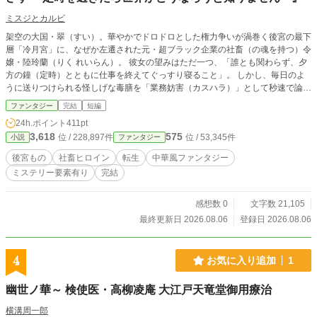
ミスジとカルビ
架空の大国・翠（すい）。華やかでドロドロとした権力争いが渦巻く後宮の最下
層「冷月宮」に、なぜか左遷された元・超ブラック企業の社畜（の魂を持つ）令
嬢・陸玲蘭（りく れいらん）。 彼女の望みはただ一つ、「誰とも関わらず、夕
方の鐘（定時）とともに仕事を終えてぐっすり寝ること」。 しかし、毎日のよ
うに送りつけられる怪しげな毒膳を「業務妨害（カスハラ）」として秒速で論破
し、勝手に後宮内の「労働環境とシフト制（ホワイト化）」を大改革していく彼
ファンタジー
完結
短編
女の姿は、周囲には**「底知れぬ慈悲と、神のごとき洞察力を持つ孤高の聖女」
24h.ポイント
411pt
**として完全に見誤られてしまう。 中間管理職の宦官課長を相棒（愚痴聞き相
3,618
575
位 / 228,897件
位 / 53,345件
小説
ファンタジー
手）に、今日も定時死守のために毒と労務管理を駆使する、前代未聞の宮廷お仕
事コメディ！
後宮もの
社畜ヒロイン
転生
中華風ファンタジー
ミステリー要素有り
完結
感想数 0
文字数 21,105
最終更新日 2026.08.06
登録日 2026.08.06
4
お気に入り追加
1
幽世ノ華～ 検使医・高柳凌庵 大江戸天竜堂御用療治
横溝周一郎