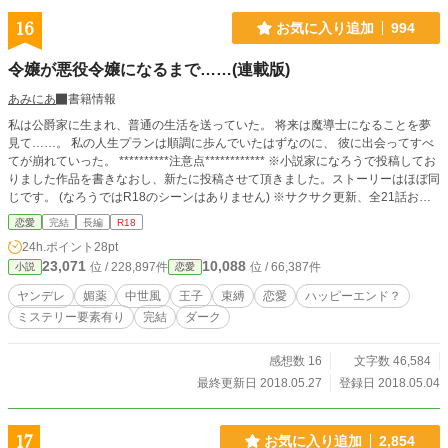
16
お気に入り追加
994
令嬢が悪役令嬢になるまで……(連載版)
あみにあ
書籍情報
私は公爵家に生まれ、普通の生活を送っていた。 将来は魔導士になることを夢
見て……。 私の人生プランは順調に歩んでいたはずなのに、 彼に出会ってすべ
てが崩れていった。 **********注意点************ ※小説家になろうで投稿してお
りました作品を書きなおし、新たに投稿させて頂きました。ストーリーはほぼ同
じです。 (なろうではR18のシーンはありません) ※サクサク更新、全21話おま
け１話で完結致します。 ※また性描写、無理矢理なシーンがございます、苦手
恋愛
完結
長編
R18
な方は回れ右をお願い致します。 ※Ｒ18へは印をつけておりますので、ご注意
24h.ポイント
28pt
下さい。 ※何度もアルファポリス様とやり取りをした結果、ホラーカテゴリー
23,071
10,088
位 / 228,897件
位 / 66,387件
小説
恋愛
のエラーと通達がきまして……恋愛に変更されてしまいました。 内容は絶対に
ホラーだと思うのですが……規定は難しいですね。
ヤンデレ
媚薬
中世風
王子
束縛
恋愛
ハッピーエンド？
ミステリー要素有り
完結
ダーク
感想数 16
文字数 46,584
最終更新日 2018.05.27
登録日 2018.05.04
17
お気に入り追加
2,854