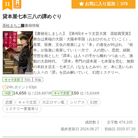
する。だが、事件の影には、村の暗い歴史が隠されていた。
11
お気に入り追加
375
◇ そして事件解決から12年経った今。 多嶋は事件の本当の結
末を知ることになる。 ＊完結していますが、誤字脱字、重複
貸本屋七本三八の譚めぐり
表現等の修正をする事があります。 ＊エブリスタ掲載作品を
推敲加筆しました
茶柱まちこ
書籍情報
【書籍化しました】 【第4回キャラ文芸大賞 奨励賞受賞】
舞台は東端の大国・大陽本帝国（おおひのもとていこく）。
産業、医療、文化の発展により『本』の進化が叫ばれ、『術
本』が急激に発展していく一方で、 人の想い、思想、経験、
空想を核とした『譚本』は人々の手から離れつつあった、激
動の大昌時代。 『譚本』専門の貸本屋・七本屋を営む、無類
の本好き店主・七本三八（ななもとみや）が、本に見いられ
た人々の『譚』を読み解いていく、幻想ミステリー。
キャラ文芸
完結
長編
24h.ポイント
63pt
14,650
150
位 / 228,897件
位 / 5,634件
小説
キャラ文芸
恋愛
キャラ文芸
大正ロマン風
シリアス
幻想
ミステリー要素有り
感想数 2
文字数 474,105
最終更新日 2024.08.27
登録日 2020.07.20