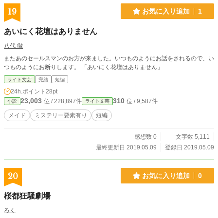
19
お気に入り追加
1
あいにく花壇はありません
八代 徹
またあのセールスマンのお方が来ました。いつものようにお話をされるので、い
つものようにお断りします。 「あいにく花壇はありません」
ライト文芸
完結
短編
24h.ポイント
28pt
23,003
310
位 / 228,897件
位 / 9,587件
小説
ライト文芸
メイド
ミステリー要素有り
短編
感想数 0
文字数 5,111
最終更新日 2019.05.09
登録日 2019.05.09
20
お気に入り追加
0
桜都狂騒劇場
ろく