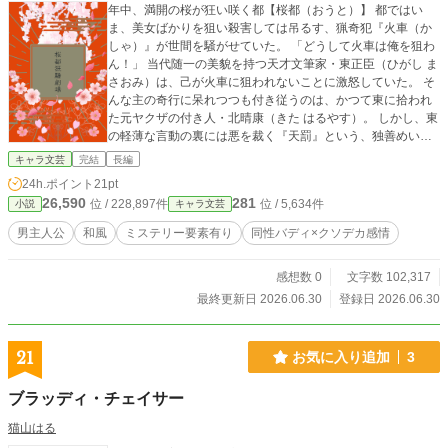
年中、満開の桜が狂い咲く都【桜都（おうと）】 都ではい
ま、美女ばかりを狙い殺害しては吊るす、猟奇犯『火車（か
しゃ）』が世間を騒がせていた。 「どうして火車は俺を狙わ
ん！」 当代随一の美貌を持つ天才文筆家・東正臣（ひがし ま
さおみ）は、己が火車に狙われないことに激怒していた。 そ
んな主の奇行に呆れつつも付き従うのは、かつて東に拾われ
た元ヤクザの付き人・北晴康（きた はるやす）。 しかし、東
の軽薄な言動の裏には悪を裁く『天罰』という、独善めいた
正義が隠されていた。 「俺はお前を巻き込みたくない」 「お
キャラ文芸
完結
長編
前と汚れるなら悪かねェさ」 外道を裁くのもまた外道。 血と
24h.ポイント
21pt
桜の香りが交錯する中、「天罰」の幕が上がる――。
26,590
281
位 / 228,897件
位 / 5,634件
小説
キャラ文芸
男主人公
和風
ミステリー要素有り
同性バディ×クソデカ感情
感想数 0
文字数 102,317
最終更新日 2026.06.30
登録日 2026.06.30
21
お気に入り追加
3
ブラッディ・チェイサー
猫山はる