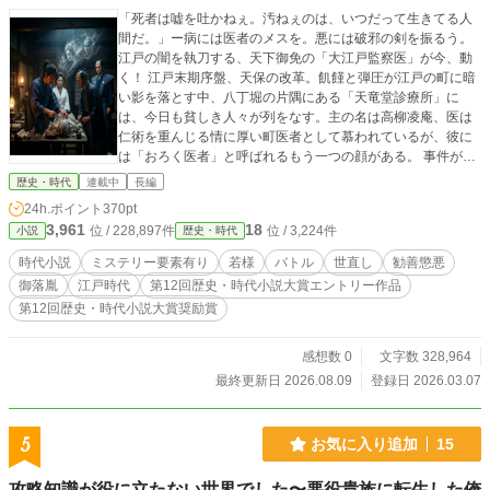
「死者は嘘を吐かねぇ。汚ねぇのは、いつだって生きてる人
間だ。」ー病には医者のメスを。悪には破邪の剣を振るう。
江戸の闇を執刀する、天下御免の「大江戸監察医」が今、動
く！ 江戸末期序盤、天保の改革。飢饉と弾圧が江戸の町に暗
い影を落とす中、八丁堀の片隅にある「天竜堂診療所」に
は、今日も貧しき人々が列をなす。主の名は高柳凌庵、医は
仁術を重んじる情に厚い町医者として慕われているが、彼に
は「おろく医者」と呼ばれるもう一つの顔がある。 事件が発
生した時、凌庵の姿は小石川養生所の奥深き聖域「不帰ノ
歴史・時代
連載中
長編
蔵」の一角、監察医務院「顕幽閣（けんゆうかく）」にあ
24h.ポイント
370pt
る。死者の無念を解き明かす、江戸唯一の「監察医」として
3,961
18
位 / 228,897件
位 / 3,224件
小説
歴史・時代
の姿だ。時に死骸を検分して真相を探り、役人と共に事件の
真実を見届ける、それが凌庵の役目だ。 そんな凌雲は重大な
時代小説
ミステリー要素有り
若様
バトル
世直し
勧善懲悪
秘密を抱えている。大御所ー即ち先代の将軍が、市井に開業
御落胤
江戸時代
第12回歴史・時代小説大賞エントリー作品
する医家の娘と恋に落ちた末、密かに生を受けた「将軍家の
第12回歴史・時代小説大賞奨励賞
落胤」という宿命だ。事件を通じ素性が明るみになり、徳川
一門の身分を得るが、本人は栄達を望まず一介の医者として
生きる道を選んだ。それが高柳凌庵こと松平源七郎斉勝の今
感想数 0
文字数 328,964
の姿なのだ。 不審な死を遂げた亡骸、その沈黙の訴えを凌雲
最終更新日 2026.08.09
登録日 2026.03.07
は蘭学の粋を極めた解剖術で鮮やかに切り出していく。しか
し、死の裏側に潜むのは、法の手が届かぬ巨悪の影……。 難
事件には江戸時代の法医学書「無冤録述」、人の命を軽んじ
5
お気に入り追加
15
る悪には破邪の秘剣を振るう。 かつて捨てたはずの「葵の御
紋」の重みを背負い、白頭巾を翻す正義の怪盗が闇夜を駆け
攻略知識が役に立たない世界でした〜悪役貴族に転生した俺