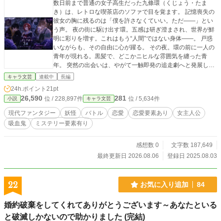
数日前まで普通の女子高生だった九條環（くじょう・たま
き）は、レトロな喫茶店のソファで目を覚ます。 記憶喪失の
彼女の胸に残るのは「僕を許さなくていい。ただ――」とい
う声。 夜の街に駆け出す環。五感は研ぎ澄まされ、世界が鮮
明に彩りを増す。これはもう“人間”ではない身体――。 戸惑
いながらも、その自由に心が躍る。 その夜。環の前に一人の
青年が現れる。黒髪で、どこかニヒルな雰囲気を纏った青
年。 突然の出会いは、やがて一触即発の追走劇へと発展して
いく。 逃亡する吸血鬼の少女と、追うハンター。 運命を追い
キャラ文芸
連載中
長編
かけ、あるいは運命に追われる少女の物語。 （同作品をアル
24h.ポイント
21pt
ファポリスでも掲載しております）
26,590
281
位 / 228,897件
位 / 5,634件
小説
キャラ文芸
現代ファンタジー
妖怪
バトル
恋愛
恋愛要素あり
女主人公
吸血鬼
ミステリー要素有り
感想数 0
文字数 187,649
最終更新日 2026.08.06
登録日 2025.08.03
22
お気に入り追加
84
婚約破棄をしてくれてありがとうございます～あなたといる
と破滅しかないので助かりました (完結)