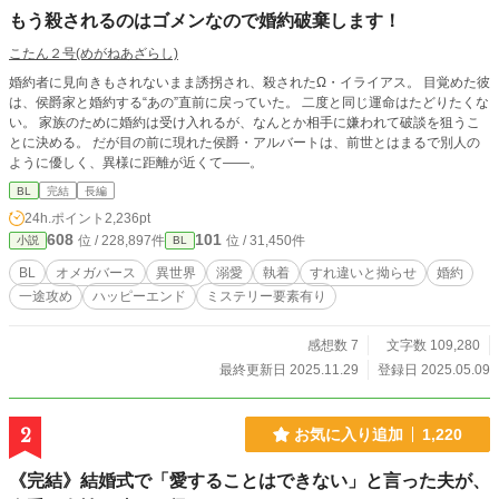
もう殺されるのはゴメンなので婚約破棄します！
こたん２号(めがねあざらし)
婚約者に見向きもされないまま誘拐され、殺されたΩ・イライアス。 目覚めた彼
は、侯爵家と婚約する“あの”直前に戻っていた。 二度と同じ運命はたどりたくな
い。 家族のために婚約は受け入れるが、なんとか相手に嫌われて破談を狙うこ
とに決める。 だが目の前に現れた侯爵・アルバートは、前世とはまるで別人の
ように優しく、異様に距離が近くて――。
BL
完結
長編
24h.ポイント
2,236pt
608
101
位 / 228,897件
位 / 31,450件
小説
BL
BL
オメガバース
異世界
溺愛
執着
すれ違いと拗らせ
婚約
一途攻め
ハッピーエンド
ミステリー要素有り
感想数 7
文字数 109,280
最終更新日 2025.11.29
登録日 2025.05.09
2
お気に入り追加
1,220
《完結》結婚式で「愛することはできない」と言った夫が、