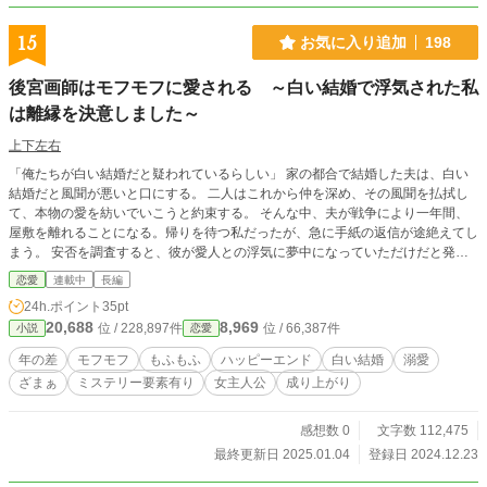
15
お気に入り追加
198
後宮画師はモフモフに愛される ～白い結婚で浮気された私
は離縁を決意しました～
上下左右
「俺たちが白い結婚だと疑われているらしい」 家の都合で結婚した夫は、白い
結婚だと風聞が悪いと口にする。 二人はこれから仲を深め、その風聞を払拭し
て、本物の愛を紡いでいこうと約束する。 そんな中、夫が戦争により一年間、
屋敷を離れることになる。帰りを待つ私だったが、急に手紙の返信が途絶えてし
まう。 安否を調査すると、彼が愛人との浮気に夢中になっていただけだと発覚
する。 一年後、屋敷に帰ってきた夫は、愛人と共に『私を始末して家を乗っ取
恋愛
連載中
長編
る』計画を企てる。愛想を尽かした私は、復讐を実行に移した。 離縁されて、
24h.ポイント
35pt
財産や権力まで失った夫は、私を裏切ったことを後悔するのだった。 本作品は
20,688
8,969
位 / 228,897件
位 / 66,387件
小説
恋愛
後宮の画師として働く私が、太妃や皇子のような権力者たちから溺愛され、モフ
モフと共に輝かしい人生を歩んでいくまでの物語である。
年の差
モフモフ
もふもふ
ハッピーエンド
白い結婚
溺愛
ざまぁ
ミステリー要素有り
女主人公
成り上がり
感想数 0
文字数 112,475
最終更新日 2025.01.04
登録日 2024.12.23