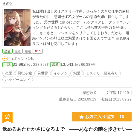
きのと
私は駆け出しのミステリー作家。せっかく大きな仕事の依頼
が来たのに、意図せず乙女ゲームの悪徳令嬢に転生してしま
った。 元の世界に戻るにはゲームをクリアし、グッドエンデ
ィングを迎えるしかない。 ここは持ち前の推理力を発揮し
て、さっさとミッションをクリアしてしまおう。だから、超
絶イケメンの騎士様に溺愛されても困るんですよ？ ※表紙イ
ラストはAIを使用しています
恋愛
完結
短編
R15
24h.ポイント
14pt
31,662
13,541
位 / 228,897件
位 / 66,387件
小説
恋愛
恋愛
悪役令嬢
異世界
イケメン
溺愛
ミステリー要素有り
ハッピーエンド
感想数 0
文字数 17,419
最終更新日 2023.09.29
登録日 2023.09.22
27
お気に入り追加
16
飲めるあたたかさになるまで ――あなたの隣を歩きたい―