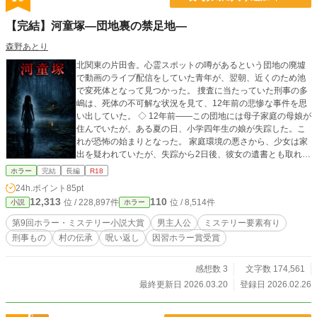
【完結】河童塚―団地裏の禁足地―
森野あとり
北関東の片田舎。心霊スポットの噂があるという団地の廃墟
で動画のライブ配信をしていた青年が、翌朝、近くのため池
で変死体となって見つかった。 捜査に当たっていた刑事の多
嶋は、死体の不可解な状況を見て、12年前の悲惨な事件を思
い出していた。 ◇ 12年前――この団地には母子家庭の母娘が
住んでいたが、ある夏の日、小学四年生の娘が失踪した。こ
れが恐怖の始まりとなった。 家庭環境の悪さから、少女は家
出を疑われていたが、失踪から2日後、彼女の遺書とも取れ
る、願い事を書いた作文が発見される。それと同時に同じク
ホラー
完結
長編
R18
ラスの生徒が奇妙な事故で変死する。まるでなにかの呪いの
24h.ポイント
85pt
ように次々と、同クラスの関係者が変死を遂げ、多嶋は幾度
12,313
110
位 / 228,897件
位 / 8,514件
小説
ホラー
も怪奇現象を体験する。 明らかになった少女へのイジメ。母
娘のすれ違い。母親の不倫。さらに非協力的な学校の対応。
第9回ホラー・ミステリー小説大賞
男主人公
ミステリー要素有り
これは本当に事故なのか、あるいは仕組まれた事件なのか、
刑事もの
村の伝承
呪い返し
因習ホラー賞受賞
はたまた行方不明となった少女の呪いなのか…… 「失踪届を
出す」と言い出す母親。 「ケガレが広がった」と、怯える大
地主の老女。 「誰かが河童さまを怒らせた」と言う不気味な
感想数 3
文字数 174,561
老人。 「あそこの話は禁忌なんだ」と、頑なに秘密を守ろう
最終更新日 2026.03.20
登録日 2026.02.26
とする男。 事件が悲劇へと突き進んでいく中で、巻き込まれ
てしまった多嶋は殺戮の連鎖を止め、少女を助けようと奮闘