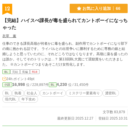
12
お気に入り追加
66
【完結】ハイスぺ課長が毒を盛られてカントボーイになっち
ゃった
衣草 薫
仕事のできる課長高嶺が何者かに毒を盛られ、副作用でカントボーイになり部下
の南に抱かれる話です。 ライバルとの出世争いに勝利するために専務の娘と結
婚しようと思っていたのに、それどころではなくなります。高嶺に薬を盛ったの
は誰か。そしてそのトリックは…？ 第13回BL大賞にて奨励賞をいただきまし
た。 ※カントボーイつまりあそこだけ女性化します。
BL
完結
長編
R18
24h.ポイント
49pt
16,998
4,230
位 / 228,897件
位 / 31,450件
小説
BL
BL
執着
社会人
カントボーイ
ミステリー要素有り
濃密BL
現代BL
年下攻め
文字数 83,879
最終更新日 2025.12.27
登録日 2025.10.31