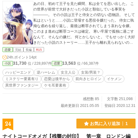
あの日、初めて王子を見た瞬間、私は全てを思い出した。 こ
の世界が前世で大好きだった小説と類似している事実を
————。 その小説は王子と侍女との切ない恋物語。 そして
私はというと……小説に登場する悪役令嬢だった。 侍女に執
拗な虐めを繰り返し、最後は断罪されてしまう哀れな令嬢。
このまま進めば断罪コースは確定。 寒い牢屋で孤独に過ごす
なんて、そんなの嫌だ。 何とかしないと。 でもせっかく大好
きだった小説のストーリー……王子から離れ見られないのは
悲しい。 そう思い飛び出した言葉が、王子の護衛騎士へ志願
恋愛
完結
長編
R15
することだった。 剣も持ったことのない温室育ちの令嬢が 女
24h.ポイント
14pt
の騎士がいないこの世界で、初の女騎士になるべく奮闘して
31,730
13,563
位 / 228,897件
位 / 66,387件
小説
恋愛
いきます。 そんな小説の世界に転生した令嬢の恋物語。 ●表
紙イラスト:San+様(Twitterアカウント@San_plus_) ●毎日21
ハッピーエンド
逆ハーレム
女主人公
女装/男装？
時更新(サクサク進みます) ●全四部構成:133話完結+おまけ(20
ミステリー要素有り
恋愛は後半から
前向きヒロイン
イケメン
21年4月2日 21時完結) (第一章16話完結/第二章44話完結/第
異世界ファンタジー
ケモ耳要素有
三章78話完結/第四章133話で完結)。
感想数 85
文字数 251,098
最終更新日 2021.05.05
登録日 2020.12.31
24
お気に入り追加
1
ナイトコードオメガ【残響の封印】 第一章 ロンドン編