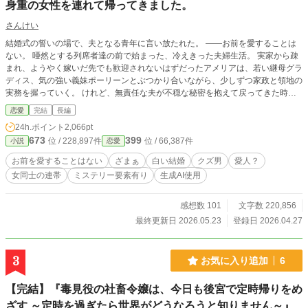
身重の女性を連れて帰ってきました。
さんけい
結婚式の誓いの場で、夫となる青年に言い放たれた。 ――お前を愛することは
ない。 唖然とする列席者達の前で始まった、冷えきった夫婦生活。 実家から疎
まれ、ようやく嫁いだ先でも歓迎されないはずだったアメリアは、若い継母グラ
ディス、気の強い義妹ポーリーンとぶつかり合いながら、少しずつ家政と領地の
実務を握っていく。 けれど、無責任な夫が不穏な秘密を抱えて戻ってきた時、
止まっていたはずの歯車が動き出す… 家を守るのは誰か？ 肩書きだけの当主
恋愛
完結
長編
か、それとも現実を見て働く者達か？ これは、軽い言葉で花嫁を踏みにじった
24h.ポイント
2,066pt
男の“物語”を剥がしながら、血のつながらない女達が家を立て直していくお話で
673
399
位 / 228,897件
位 / 66,387件
小説
恋愛
す。 全57回、6時、17時の1日2回更新です。 ※謎解き要素がありますので、感
想欄は開いておきますが、作者がネタバレしそうなために今回は返信は無しとい
お前を愛することはない
ざまぁ
白い結婚
クズ男
愛人？
たします。ご了承ください。 ※本作は生成AIによる文章案をもとに、作者が取
女同士の連帯
ミステリー要素有り
生成AI使用
捨選択・加筆修正して制作した作品です。 賞・出版申請を目的とした作品で
はありません。
感想数 101
文字数 220,856
最終更新日 2026.05.23
登録日 2026.04.27
3
お気に入り追加
6
【完結】『毒見役の社畜令嬢は、今日も後宮で定時帰りをめ
ざす ～定時を過ぎたら世界がどうなろうと知りません～』