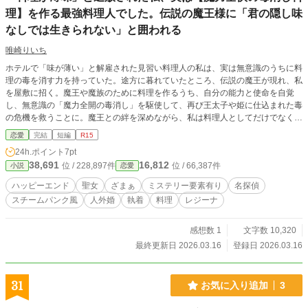
理】を作る最強料理人でした。伝説の魔王様に「君の隠し味
なしでは生きられない」と囲われる
唯崎りいち
ホテルで「味が薄い」と解雇された見習い料理人の私は、実は無意識のうちに料
理の毒を消す力を持っていた。途方に暮れていたところ、伝説の魔王が現れ、私
を屋敷に招く。魔王や魔族のために料理を作るうち、自分の能力と使命を自覚
し、無意識の「魔力全開の毒消し」を駆使して、再び王太子や姫に仕込まれた毒
の危機を救うことに。魔王との絆を深めながら、私は料理人としてだけでなく、
世界を守る聖女としての役割も自覚していく。
恋愛
完結
短編
R15
24h.ポイント
7pt
38,691
16,812
位 / 228,897件
位 / 66,387件
小説
恋愛
ハッピーエンド
聖女
ざまぁ
ミステリー要素有り
名探偵
スチームパンク風
人外婚
執着
料理
レジーナ
感想数 1
文字数 10,320
最終更新日 2026.03.16
登録日 2026.03.16
31
お気に入り追加
3