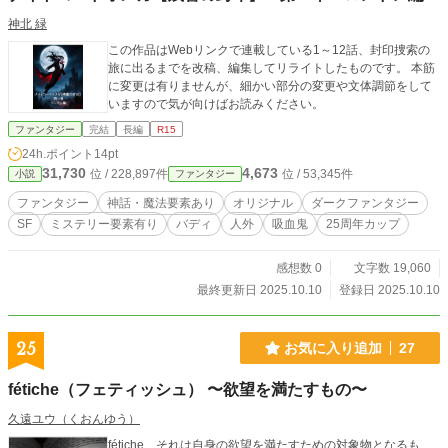
神北 緑
この作品はWebリンクで連載している1～12話、封印捜索の
旅に出るまでを改稿、編集してリライトしたものです。 本筋
に変更は有りませんが、細かい部分の変更や文体調節をして
いますので気が向けばお読みください。
ファンタジー
完結
長編
R15
24h.ポイント
14pt
31,730
4,673
位 / 228,897件
位 / 53,345件
小説
ファンタジー
ファンタジー
神話・魔法要素あり
オリジナル
ダークファンタジー
SF
ミステリー要素有り
バディ
人外
吸血鬼
25周年カップ
感想数 0
文字数 19,060
最終更新日 2025.10.10
登録日 2025.10.10
25
お気に入り追加
27
fétiche（フェティッシュ） 〜欲望を満たすもの〜
久遠ユウ（くおんゆう）
fétiche、それは自身の欲望を満たすための対象物となるも