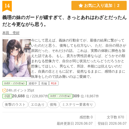
14
お気に入り追加
2
義理の妹のガードが緩すぎて、きっとあれはわざとだったん
だと今更ながら思う。
本田 壱好
今にして思えば、義妹の行動全てが、最後の結果に繋がって
いたのだと思う。 後悔しても仕方ない。 ただ、自分の弱さが
原因だった、それだけの話。 これは、実際の体験に脚色を加
えた話である。 もし、貴方が男性読者ならば、どうかその類
まれなる想像力で、自分が同じ状況だったらどうだろうかと
想像してほしい。 男なんて、所詮、本能には抗えないのだ
と。自責の念とともに記す。 徒然なるままに、感情のままに
執筆をしたので読み難いのはご愛嬌で。
ｴｯｾｲ・ﾉﾝﾌｨｸｼｮﾝ
連載中
長編
R18
24h.ポイント
35pt
20,688
309
位 / 228,897件
位 / 8,867件
小説
ｴｯｾｲ・ﾉﾝﾌｨｸｼｮﾝ
衝撃のラスト
エロあり
後悔
ミステリー要素有り
感想数 0
文字数 870
最終更新日 2026.06.07
登録日 2026.06.07