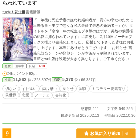
らわれています
つゆり 花燈
書籍情報
『一年後に死亡予定の嫌われ婚約者が、貴方の幸せのために
出来る事～モブで悪女な私の最愛で最悪の婚約者～』が、タ
イトルを『余命一年の転生モブ令嬢のはずが、美貌の侯爵様
の執愛に捕らわれています』に変更し、2月15日ノーチェブ
ックス様より書籍化しました。 応援して下さった皆様にお礼
申し上げます。本当にありがとうございます。 お知らせ: 書
籍化該当シーンや類似シーンが本編から削除されています。
書籍とweb版は設定が大きく異なります。ご了承ください。
現在削除されたweb版ストーリーのあらすじを順次掲載して
恋愛
連載中
長編
R18
います。 ✼••┈┈••✼••┈┈••✼••┈┈••✼ この物語は失った少女の魂
24h.ポイント
92pt
を追い求め望まぬ永遠を手に入れた青年と、必ず18歳で死ん
11,862
5,370
位 / 228,897件
位 / 66,387件
小説
恋愛
でしまう少女の物語。 『リーベンデイルの生きた人形』 そ
れは、奴隷制度のないこの国で、愛玩用に売買される美しい
切ない
すれ違い
両片思い
拗らせ
溺愛
ミステリー要素有り
愛玩奴隷の隠語だ。 伯爵令嬢と王家の影、二つの顔を持つア
異世界
恋愛
ノーチェ
書籍化
リシティアは、幼い頃からリーベンデイルの生きた人形を追
っていた。 この世界は、アリシティアが前世で読んだ物語と
類似した世界で、アリシティアは番外編で名前が出た時点で
感想数 111
文字数 549,255
死んでいるモブ中のモブ。 そんな彼女は、幼い頃、物語のヒ
最終更新日 2025.02.13
登録日 2022.10.30
ーローの1人ルイスと出会う。だが、この先アリシティアが何
もしなければ、ルイスは19歳で物語のヒロインであるお姫様
を庇って死んでしまう。 そんなルイスの運命を変えたいと願
9
お気に入り追加
6
ったアリシティアは、物語の中では名前すら出てこない、ル