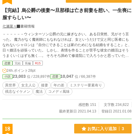
【完結】烏公爵の後妻〜旦那様は亡き前妻を想い、一生喪に
服すらしい〜
七瀬菜々
書籍情報
－－－－－－ウィンターソン公爵の元に嫁ぎなさい。 ある日突然、兄がそう言
った。 魔力がなく魔術師にもなれなければ、女というだけで父と同じ医者にも
なれないシャロンは『自分にできることは家のためになる結婚をすること』と、
日々婚活を頑張っていた。 しかし、表情を作ることが苦手な彼女の婚活はそう
うまくいくはずも無く…。 そろそろ諦めて修道院にで入ろうかと思っていた矢
先、突然にウィンターソン公爵との縁談が持ち上がる。 ウィンターソン公爵と
恋愛
完結
長編
R15
いえば、亡き妻エミリアのことが忘れられず、5年間ずっと喪に服したままで有
24h.ポイント
28pt
名な男だ。 前妻を今でも愛している公爵は、シャロンに対して予め『自分に愛
23,003
10,047
位 / 228,897件
位 / 66,387件
小説
恋愛
されないことを受け入れろ』という誓約書を書かせるほどに徹底していた。 こ
れはそんなウィンターソン公爵の後妻シャロンの愛されないはずの結婚の物語で
異世界
女主人公
後妻
年の差
ミステリー要素有り
ある。 ※基本的にちょっと残念な夫婦のお話です
残念なイケメン
魔法
コメディ風味
感想数 151
文字数 234,822
最終更新日 2021.04.13
登録日 2021.01.08
18
お気に入り追加
3