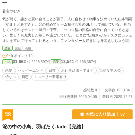
―
蒼宙つむぎ
気が弱く、誰かと競い合うことが苦手、人に合わせて物事を決めていた山本瑞葵
（やまもとみずき）。兄の勧めでゲーム制作会社のSEとして働いている。 担当
しているのはテスト・運用・保守。コツコツ型の性格の自分に合っていると思
い、忙しくも充実した毎日を過ごしていた。 たまに“妖精さん”がデスクにカフェ
オレを置いて行ってくれるという、ファンタジー大好きには身悶えしちゃう現象
が起こる。その現象が起こる時、いつも気になる同期の久遠健太郎（くおんけん
恋愛
完結
長編
たろう）君の背中を見ることができる。Wご褒美に“妖精さん”に感謝しかない瑞
24h.ポイント
14pt
葵は、ある日“妖精さん”が健太郎であることを知る――。 言葉にできない想い
31,662
13,541
位 / 228,897件
位 / 66,387件
小説
恋愛
が、ゆっくりと、――カフェオレが飲めるくらいゆっくりと近づく。 大人にな
ろうとする二人の甘く切ないラブストーリー。 ※この話は瑞葵と健太郎の廃り
恋愛
ハッピーエンド
日常
お仕事頑張ってます
気弱な主人公
が主人公です。 それぞれの視点で物語が進みます。 基本は瑞葵視点が主軸
切ない
初恋
ミステリー要素有り
となります。
感想数 0
文字数 193,104
最終更新日 2026.04.05
登録日 2025.12.27
28
お気に入り追加
57
篭の中の小鳥、羽ばたくJade【完結】