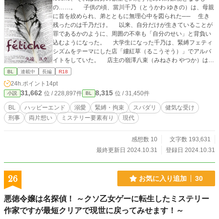
の……。 子供の頃、當川千乃（とうかわ ゆきの）は、母親
に首を絞められ、弟とともに無理心中を図られた── 生き
残ったのは千乃だけ。 以来、自分だけが生きていることが
罪であるかのように、周囲の不幸も「自分のせい」と背負い
込むようになった。 大学生になった千乃は、緊縛フェティ
シズムをテーマにした店「縷紅草（るこうそう）」でアルバ
イトをしていた。 店主の嶺澤八束（みねさわ やつか）は元
救命医で、過去に千乃の命を救った恩人でもあった。 そん
BL
連載中
長編
R18
なある日、横浜で発生した猟奇的な事件の捜査で、店に刑事
24h.ポイント
14pt
が訪れる。 その刑事は、片思いの相手・親友の兄であり、
31,662
8,315
位 / 228,897件
位 / 31,450件
小説
BL
捜査一課長でもある藤永真希人（ふじなが まきと）だった。
事件をきっかけに再会したふたりは、少しずつ距離を縮め
BL
ハッピーエンド
溺愛
緊縛・拘束
スパダリ
健気な受け
ていく。 だが、事件の犯人の手は千乃自身にも忍び寄り─
刑事
両片想い
ミステリー要素有り
現代
─ 息を潜めるように生きてきた千乃の「命」と「恋」は、
果たして報われるのか。 そして、事件の真相と恋は──。
傷を抱えた青年と、冷徹なスパダリ刑事が織りなす、救済
感想数 10
文字数 193,631
ミステリー×ラブの物語。
最終更新日 2024.10.31
登録日 2024.10.31
26
お気に入り追加
30
悪徳令嬢は名探偵！ ～クソ乙女ゲーに転生したミステリー
作家ですが最短クリアで現世に戻ってみせます！～