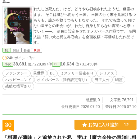
さこ
わたしは死んだ。けど、どうやら召喚されたようだ。幽霊の
まま。 そこは滅びへ向かう王国。 王国の行く末を見届けるつ
もりも、誰かを救うつもりもなかった。 それでも放っておけ
ない皇子との出会いが、わたし自身も知らない真実へと導い
ていく――。 ※独自設定を含むオメガバース作品です。 ※同
人誌『飼い犬と異世界召喚』を全面改稿・再構成した作品で
す。
BL
完結
長編
R18
24h.ポイント
7pt
38,691
10,634
位 / 228,897件
位 / 31,450件
小説
BL
ファンタジー
異世界
BL
ミステリー要素有り
シリアス
ハッピーエンド
オメガバース（独自設定有り）
男主人公
幽霊
残酷な描写あり
感想数 0
文字数 76,791
最終更新日 2026.07.20
登録日 2026.07.10
30
お気に入り追加
12
「料理が薄味」と追放された私、実は【魔力全快の毒消し料