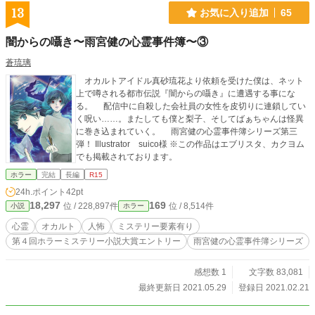
13
お気に入り追加
65
闇からの囁き〜雨宮健の心霊事件簿〜③
蒼琉璃
オカルトアイドル真砂琉花より依頼を受けた僕は、ネット
上で噂される都市伝説『闇からの囁き』に遭遇する事にな
る。 配信中に自殺した会社員の女性を皮切りに連鎖してい
く呪い……。またしても僕と梨子、そしてばぁちゃんは怪異
に巻き込まれていく。 雨宮健の心霊事件簿シリーズ第三
弾！ Illustrator suico様 ※この作品はエブリスタ、カクヨム
でも掲載されております。
ホラー
完結
長編
R15
24h.ポイント
42pt
18,297
169
位 / 228,897件
位 / 8,514件
小説
ホラー
心霊
オカルト
人怖
ミステリー要素有り
第４回ホラーミステリー小説大賞エントリー
雨宮健の心霊事件簿シリーズ
感想数 1
文字数 83,081
最終更新日 2021.05.29
登録日 2021.02.21