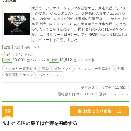
Lynx🐈‍⬛
東京で、ジュエリーショップを経営する、新進気鋭デザイナ
ーの翡翠。 そんな彼女の元に、金髪碧眼の青年ノエルが現れ
る。 内側からロックが掛かる翡翠の仕事部屋 。しかも自社ビ
ル最上階、自室スペースにある倉庫兼用の仕事部屋にどうや
って入ってこられたのか…。 同じ名前の2人に何が起きるの
か……。 ※♡マークはHシーンです ※63話完結、64話はおま
けエピソードを用意しました。
恋愛
完結
長編
R18
24h.ポイント
7pt
38,691
16,812
位 / 228,897件
位 / 66,387件
小説
恋愛
ミステリー要素有り
恋愛
複数プレイ
ファンタジー要素あり
刑事
金髪碧眼イケメン
ハッピーエンド
感想数 3
文字数 133,052
最終更新日 2021.08.20
登録日 2021.07.27
29
お気に入り追加
11
失われる国の皇子は亡霊を召喚する