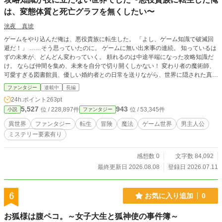
る！ 時代小説の枠を超えた圧倒的スケールで贈る、痛快”メデ
ィカル”娯楽時代活劇、堂々開幕！ アルファポリス第12回歴
は、変態体質と死亡グラフを無くしたい〜
史・時代小説大賞にて奨励賞を受賞。 ※小説家になろう併
洸夜 真琥
催。
ゲームをやり込んだ俺は、悪役貴族に転生した。 「よし、ゲーム知識で破滅回
避だ！」 ……そう思っていたのに。 ゲームに無い出来事の連続。 知っているは
ずの未来が、どんどん変わっていく。 頼れるのは中途半端になった攻略知識だ
け。 ならば仲間を集め、未来を自分で切り開くしかない！ 変わり者の魔術師、
可愛すぎる図書館員、優しい婚約者との日常を送りながら、世界に隠された真実
へ迫っていく。 攻略知識が通用しない世界を生き抜く、異世界転生ファンタジ
ファンタジー
連載中
長編
ー！ 小説家になろうでも投稿しています。
24h.ポイント
263pt
5,527
943
位 / 228,897件
位 / 53,345件
小説
ファンタジー
異世界
ファンタジー
転生
冒険
魔法
ゲーム世界
男主人公
ミステリー要素有り
感想数 0
文字数 84,092
最終更新日 2026.08.08
登録日 2026.07.11
6
お気に入り追加
0
お狐様は腹ペコ。～女子大生と狐神使の事件簿～