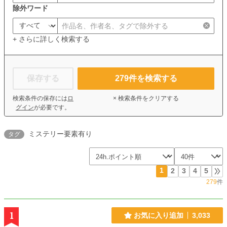
除外ワード
+ さらに詳しく検索する
保存する
279
件を検索する
検索条件の保存には
ロ
× 検索条件をクリアする
グイン
が必要です。
ミステリー要素有り
タグ
1
2
3
4
5
279
件
1
お気に入り追加
3,033