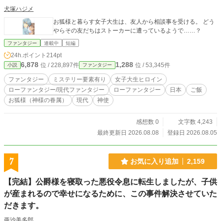
犬塚ハジメ
お狐様と暮らす女子大生は、友人から相談事を受ける。 どう
やらその友だちはストーカーに遭っているようで……？
ファンタジー
連載中
短編
24h.ポイント
214pt
6,878
1,288
位 / 228,897件
位 / 53,345件
小説
ファンタジー
ファンタジー
ミステリー要素有り
女子大生ヒロイン
ローファンタジー/現代ファンタジー
ローファンタジー
日本
ご飯
お狐様（神様の眷属）
現代
神使
感想数 0
文字数 4,243
最終更新日 2026.08.08
登録日 2026.08.05
7
お気に入り追加
2,159
【完結】公爵様を寝取った悪役令息に転生しましたが、子供
が産まれるので幸せになるために、この事件解決させていた
だきます。
亜沙美多郎