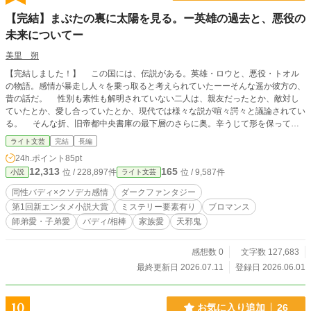
イスの死の間際ですら存在さえも思い出して貰えない彼の婚
【完結】まぶたの裏に太陽を見る。ー英雄の過去と、悪役の
約者となり、ルイスの運命を変えようとする。だが、アリシ
未来についてー
ティアは全てに失敗し、幼いルイスに嫌われ拒絶される。そ
してルイスは、物語通りお姫様に恋をした。 それでも、1年
美里 朔
後に死亡予定の彼女は、リーベンデイルの生きた人形を追い
ながら、物語のクライマックス、王太子暗殺事件とルイスの
【完結しました！】 この国には、伝説がある。英雄・ロウと、悪役・トオル
死を阻止するため、運命に抗おうとする。 だが彼女は知らぬ
の物語。感情が暴走し人々を乗っ取ると考えられていたーーそんな遥か彼方の、
間に、物語の中に隠された、複雑に絡み合う真実へと近づい
昔の話だ。 性別も素性も解明されていない二人は、親友だったとか、敵対し
ていく。 R18のシーンには、【R18】マークをつけていま
ていたとか、愛し合っていたとか、現代では様々な説が喧々諤々と議論されてい
す。 ※マークは、改定前の作品から変更した部分です。 SS
る。 そんな折、旧帝都中央書庫の最下層のさらに奥。辛うじて形を保ってい
として公開していたシーンを付け加えたり、意図をわかりや
る、タイトルも著者も書かれていない一冊の本が見つかる。どうやら、ある人物
ライト文芸
完結
長編
すく書き直しています。 頂いたコメントのネタバレ設定忘れ
が残した手記らしい。 手記に綴られていたのは、救いと言うには苦く冷た
24h.ポイント
85pt
があります。お許しください。 ※このお話は、2022年６月に
く、咎と言うには甘く残った記憶だった。 新エンタメ小説大賞にエントリー
12,313
165
公開した、『モブで悪女な私の最愛で最悪の婚約者』の改訂
位 / 228,897件
位 / 9,587件
小説
ライト文芸
しています。最後まで楽しんでいただけたら。
版です。
同性バディ×クソデカ感情
ダークファンタジー
第1回新エンタメ小説大賞
ミステリー要素有り
ブロマンス
師弟愛・子弟愛
バディ/相棒
家族愛
天邪鬼
感想数 0
文字数 127,683
最終更新日 2026.07.11
登録日 2026.06.01
10
お気に入り追加
26