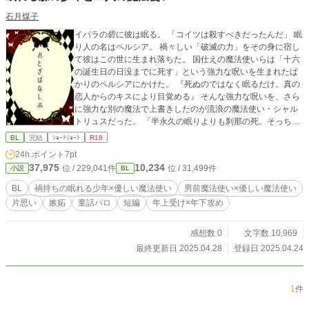
石月煤子
イバラの砦に彼は眠る。 「コイツは殺すべきだったんだ」 眠
り人の名はペルシア。 禍々しい「破滅の力」をその身に宿し
て彼はこの世に生まれ落ちた。 国仕えの魔法使いらは「十六
の誕生日の日没までに死す」という強力な呪いを生まれたば
かりのペルシアにかけた。 『死ぬのではなく眠るだけ。真の
恋人からのキスにより目覚める』 そんな強力な呪いを、さら
に強力な別の魔法で上書きしたのが流浪の魔法使い・シャル
トリュスだった。 「半永久の眠りよりも刹那の死。そっちの
方が救済になったんじゃないのか、シャル」 「難しいことを
BL
完結
ｼｮｰﾄｼｮｰﾄ
R18
言いますね、ラグドル君」 美しいペルシア。超上級ウィザー
24h.ポイント
7pt
ドクラスにあるシャルトリュス。彼の一番弟子ラグドル。三
37,975
10,234
位 / 229,041件
位 / 31,499件
小説
BL
人の想いが交錯したとき、その眠りは解かれる。 【優しい魔
法使い総受け/眠れる森の美女パロ】
BL
禍持ちの眠れる少年×優しい魔法使い
男前魔法使い×優しい魔法使い
片思い
嫉妬
童話パロ
短編
年上受け×年下攻め
感想数 0
文字数 10,969
最終更新日 2025.04.28
登録日 2025.04.24
1
件