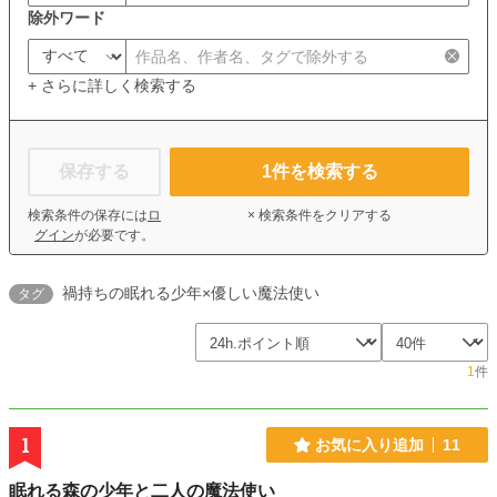
除外ワード
+ さらに詳しく検索する
保存する
1
件を検索する
検索条件の保存には
ロ
× 検索条件をクリアする
グイン
が必要です。
禍持ちの眠れる少年×優しい魔法使い
タグ
1
件
1
お気に入り追加
11
眠れる森の少年と二人の魔法使い