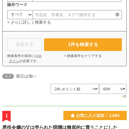
除外ワード
+ さらに詳しく検索する
保存する
1
件を検索する
検索条件の保存には
ロ
× 検索条件をクリアする
グイン
が必要です。
親父は強い
タグ
1
件
1
お気に入り追加
2,684
悪役令嬢の父は売られた喧嘩は徹底的に買うことにした