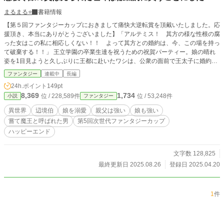
まるまる⭐️
書籍情報
【第５回ファンタジーカップにおきまして痛快大逆転賞を頂戴いたしました。応
援頂き、本当にありがとうございました】「アルテミス！ 其方の様な性根の腐
った女はこの私に相応しくない！！ よって其方との婚約は、今、この場を持っ
て破棄する！！」 王立学園の卒業生達を祝うための祝賀パーティー。娘の晴れ
姿を1目見ようと久しぶりに王都に赴いたワシは、公衆の面前で王太子に婚約破
棄される愛する娘の姿を見て愕然とした。 大事な娘を守ろうと飛び出したワシ
ファンタジー
連載中
長編
は、王太子と対峙するうちに、この婚約破棄の裏に隠れた黒幕の存在に気が付
24h.ポイント
149pt
く。 おのれ。ワシの可愛いアルテミスちゃんの今までの血の滲む様な努力を台
8,369
1,734
位 / 228,589件
位 / 53,248件
小説
ファンタジー
無しにしおって……。 ワシの怒りに火がついた。 ところが反撃しようとその黒
幕を探るうち、その奥には陰謀と更なる黒幕の存在が……。 乗り掛かった船。
異世界
辺境伯
娘を溺愛
親父は強い
娘も強い
ここでやめては男が廃る。売られた喧嘩は徹底的に買おうではないか！！ ※※
嘗て魔王と呼ばれた男
第5回次世代ファンタジーカップ
ファンタジーカップ、折角のお祭りです。遅ればせながら参加してみます。
ハッピーエンド
文字数 128,825
最終更新日 2025.08.26
登録日 2025.04.20
1
件