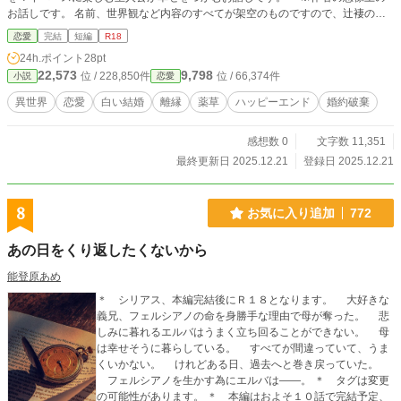
お話しです。 名前、世界観など内容のすべてが架空のものですので、辻褄の合
わない部分があるかと思います。何卒よろしくお願い致します。 ===== カテ
恋愛
完結
短編
R18
ゴリが違うようなので変更致します。申し訳ありません、よろしくお願い致しま
24h.ポイント
28pt
す。 2025/1/31 20:00 題名を変更致しました。申し訳ありません、よろしくお願
22,573
9,798
位 / 228,850件
位 / 66,374件
小説
恋愛
い致します。 2025/2/22 16:00
異世界
恋愛
白い結婚
離縁
薬草
ハッピーエンド
婚約破棄
感想数 0
文字数 11,351
最終更新日 2025.12.21
登録日 2025.12.21
8
お気に入り追加
772
あの日をくり返したくないから
能登原あめ
＊ シリアス、本編完結後にＲ１８となります。 大好きな
義兄、フェルシアノの命を身勝手な理由で母が奪った。 悲
しみに暮れるエルバはうまく立ち回ることができない。 母
は幸せそうに暮らしている。 すべてが間違っていて、うま
くいかない。 けれどある日、過去へと巻き戻っていた。
フェルシアノを生かす為にエルバは――。 ＊ タグは変更
の可能性があります。 ＊ 本編はおよそ１０話で完結予定、