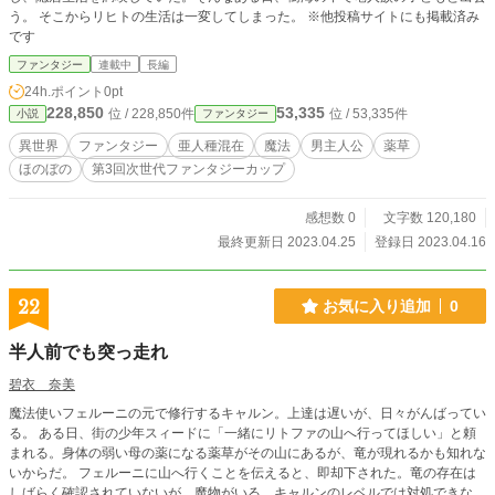
う。 そこからリヒトの生活は一変してしまった。 ※他投稿サイトにも掲載済み
です
ファンタジー
連載中
長編
24h.ポイント
0pt
228,850
53,335
位 / 228,850件
位 / 53,335件
小説
ファンタジー
異世界
ファンタジー
亜人種混在
魔法
男主人公
薬草
ほのぼの
第3回次世代ファンタジーカップ
感想数 0
文字数 120,180
最終更新日 2023.04.25
登録日 2023.04.16
22
お気に入り追加
0
半人前でも突っ走れ
碧衣 奈美
魔法使いフェルーニの元で修行するキャルン。上達は遅いが、日々がんばってい
る。 ある日、街の少年スィードに「一緒にリトファの山へ行ってほしい」と頼
まれる。身体の弱い母の薬になる薬草がその山にあるが、竜が現れるかも知れな
いからだ。 フェルーニに山へ行くことを伝えると、即却下された。竜の存在は
しばらく確認されていないが、魔物がいる。キャルンのレベルでは対処できない