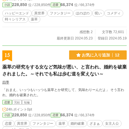
在。 一体呪いとは何なのか？ 解呪するためにはどうすればいいのか？ ご恩返し
228,850
66,374
位 / 228,850件
位 / 66,374件
小説
恋愛
のため、そして何より二人で幸せを掴むため。 ちぐはぐながら、どこか楽しい
新生活が始まりました。
ハッピーエンド
異世界
ファンタジー
ほのぼの
呪い
コメディ
時々シリアス
薬草
感想数 2
文字数 72,601
最終更新日 2024.05.23
登録日 2024.05.19
15
お気に入り追加
12
薬草の研究をする女など気味が悪い、と言われ、婚約を破棄
されました。～それでも私は歩む道を変えない～
四季
「おまえ、いっつもいっつも薬草とか研究して、気味わりーんだよ」 そう言わ
れ、婚約を破棄された。
恋愛
完結
短編
24h.ポイント
0pt
228,850
66,374
位 / 228,850件
位 / 66,374件
小説
恋愛
恋愛
異世界
ファンタジー
薬草
婚約破棄
ざまぁ
女主人公