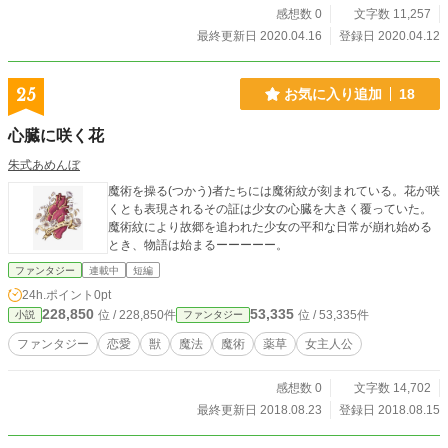
感想数 0
文字数 11,257
最終更新日 2020.04.16
登録日 2020.04.12
25
お気に入り追加
18
心臓に咲く花
朱式あめんぼ
魔術を操る(つかう)者たちには魔術紋が刻まれている。花が咲
くとも表現されるその証は少女の心臓を大きく覆っていた。
魔術紋により故郷を追われた少女の平和な日常が崩れ始める
とき、物語は始まるーーーーー。
ファンタジー
連載中
短編
24h.ポイント
0pt
228,850
53,335
位 / 228,850件
位 / 53,335件
小説
ファンタジー
ファンタジー
恋愛
獣
魔法
魔術
薬草
女主人公
感想数 0
文字数 14,702
最終更新日 2018.08.23
登録日 2018.08.15