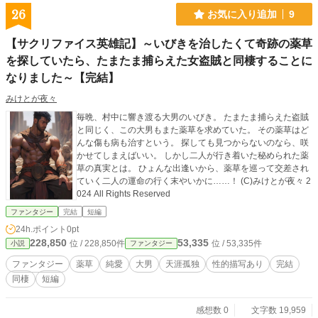
26
お気に入り追加
9
【サクリファイス英雄記】～いびきを治したくて奇跡の薬草
を探していたら、たまたま捕らえた女盗賊と同棲することに
なりました～【完結】
みけとが夜々
毎晩、村中に響き渡る大男のいびき。 たまたま捕らえた盗賊
と同じく、この大男もまた薬草を求めていた。 その薬草はど
んな傷も病も治すという。 探しても見つからないのなら、咲
かせてしまえばいい。 しかし二人が行き着いた秘められた薬
草の真実とは。 ひょんな出逢いから、薬草を巡って交差され
ていく二人の運命の行く末やいかに……！ (C)みけとが夜々 2
024 All Rights Reserved
ファンタジー
完結
短編
24h.ポイント
0pt
228,850
53,335
位 / 228,850件
位 / 53,335件
小説
ファンタジー
ファンタジー
薬草
純愛
大男
天涯孤独
性的描写あり
完結
同棲
短編
感想数 0
文字数 19,959