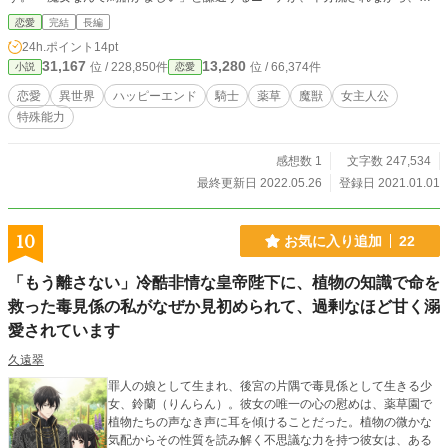
ら歩む道を決めて進んでいくお話。 ※「ノベルアップ＋」「小説家になろう」
恋愛
完結
長編
様にも同時投稿しています。
24h.ポイント
14pt
31,167
13,280
位 / 228,850件
位 / 66,374件
小説
恋愛
恋愛
異世界
ハッピーエンド
騎士
薬草
魔獣
女主人公
特殊能力
感想数 1
文字数 247,534
最終更新日 2022.05.26
登録日 2021.01.01
10
お気に入り追加
22
「もう離さない」冷酷非情な皇帝陛下に、植物の知識で命を
救った毒見係の私がなぜか見初められて、過剰なほど甘く溺
愛されています
久遠翠
罪人の娘として生まれ、後宮の片隅で毒見係として生きる少
女、鈴蘭（りんらん）。彼女の唯一の心の慰めは、薬草園で
植物たちの声なき声に耳を傾けることだった。植物の微かな
気配からその性質を読み解く不思議な力を持つ彼女は、ある