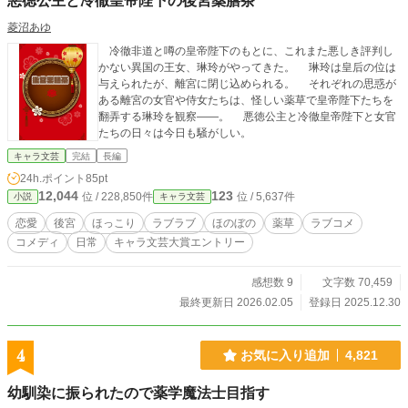
悪徳公主と冷徹皇帝陛下の後宮薬膳茶
菱沼あゆ
冷徹非道と噂の皇帝陛下のもとに、これまた悪しき評判し
かない異国の王女、琳玲がやってきた。 琳玲は皇后の位は
与えられたが、離宮に閉じ込められる。 それぞれの思惑が
ある離宮の女官や侍女たちは、怪しい薬草で皇帝陛下たちを
翻弄する琳玲を観察――。 悪徳公主と冷徹皇帝陛下と女官
たちの日々は今日も騒がしい。
キャラ文芸
完結
長編
24h.ポイント
85pt
12,044
123
位 / 228,850件
位 / 5,637件
小説
キャラ文芸
恋愛
後宮
ほっこり
ラブラブ
ほのぼの
薬草
ラブコメ
コメディ
日常
キャラ文芸大賞エントリー
感想数 9
文字数 70,459
最終更新日 2026.02.05
登録日 2025.12.30
4
お気に入り追加
4,821
幼馴染に振られたので薬学魔法士目指す