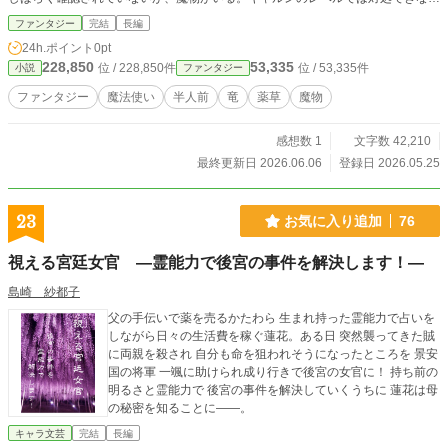
からだ。 しかし、キャルンは夜中に抜け出し、スィードと山へ向かう。途中で
ファンタジー
完結
長編
狼の魔物に襲われるが、レオスタークと名乗る青年に助けられた。薬草の場所を
24h.ポイント
0pt
知っているというレオスタークと一緒に行くが、スィードは彼に疑いの目を向
228,850
53,335
位 / 228,850件
位 / 53,335件
小説
ファンタジー
け……。 全十三回 「小説家になろう」にも投稿しています
ファンタジー
魔法使い
半人前
竜
薬草
魔物
感想数 1
文字数 42,210
最終更新日 2026.06.06
登録日 2026.05.25
23
お気に入り追加
76
視える宮廷女官 ―霊能力で後宮の事件を解決します！―
島崎 紗都子
父の手伝いで薬を売るかたわら 生まれ持った霊能力で占いを
しながら日々の生活費を稼ぐ蓮花。ある日 突然襲ってきた賊
に両親を殺され 自分も命を狙われそうになったところを 景安
国の将軍 一颯に助けられ成り行きで後宮の女官に！ 持ち前の
明るさと霊能力で 後宮の事件を解決していくうちに 蓮花は母
の秘密を知ることに――。
キャラ文芸
完結
長編