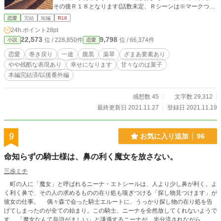
その後Ｒ１８となります(話数未定、Ｒシーンは※マークつき)
＊ １話あたりの長さにばらつきがあります。 ＊ コメント
恋愛
完結
短編
R18
欄ネタバレ配慮しておりませんのでご注意下さい。 ＊ 表紙
24h.ポイント
28pt
はCanvaさまで作成したものを使用しております。
22,573
9,798
位 / 228,850件
位 / 66,374件
小説
恋愛
恋愛
巻き戻り
一途
腹黒
薬草
ざまあ要素あり
やや残酷な表現あり
幸せになります
甘々なのは菓子
本編完結済/以後番外編
感想数 45
文字数 29,312
最終更新日 2021.11.27
登録日 2021.11.19
9
お気に入り追加
96
命知らずの騎士様は、鼻の利く魔女を放さない。
三歩ミチ
町の人に「魔女」と呼ばれるニーナ・エトシールは、人より少し鼻が利く。よ
く利く鼻で、その人の求めるものの在り処も嗅ぎつける「探し物見つけます」が
彼女の仕事。 偶々森で会った騎士エルートに、うっかり探し物の在り処を告
げてしまったのが全ての始まり。この騎士、ニーナを全然放してくれないようで
す。 「魔女なんて烏滸がましい」と謙遜するニーナが、半分流されながら、自