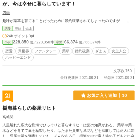
が、今は幸せに暮らしています！
四季
趣味が薬草を育てることだったために婚約破棄されてしまったのですが……。
恋愛
完結
短編
24h.ポイント
0pt
228,850
66,374
位 / 228,850件
位 / 66,374件
小説
恋愛
恋愛
異世界
ファンタジー
薬草
婚約破棄
ざまぁ
女主人公
ハッピーエンド
文字数 760
最終更新日 2021.09.21
登録日 2021.09.21
21
お気に入り追加
10
樹海暮らしの薬屋リヒト
高崎閏
人里離れた広大な樹海でひっそりと暮らすリヒトは薬の知識がある。 薬草や薬
木などを育てて薬を精製したり、はたまた貴重な草花などを採取しては商人に卸
し、隠居生活を満喫していた。そんなある日、樹海の中で竜人族の子どもと出会