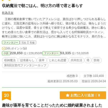
収納魔法で朝ごはん、明け方の塔で君と暮らす
乾為天女
王都の魔術倉庫で働いていたアフェレシは、責任ばかり押しつけられる暮らし
に疲れ、王国北東の盆地セレス外縁へ移り住む。彼が使えるのは、物をしまうだ
けでなく、温度や湿度、香りまで整えて保管できる希少な収納魔法。静かに暮ら
すため借りた古い倉庫での新生活は、窓から入ってくる狩猟補助員カースィン、
帳簿と記録に強いニカ、遅刻ばかりなのに腕は確かな石工モナリス、肩の力を抜
いたまま皆を動かすラユン、そして湯気の立つ薬草茶で人の心をほどくオードリ
ファンタジー
完結
長編
ーに巻き込まれ、少しずつにぎやかになっていく。 薬草採集、保存食づく
24h.ポイント
0pt
り、共同浴場の修理、夜の勉強会、灯り市の支度。アフェレシの収納魔法は、暮
228,850
53,335
位 / 228,850件
位 / 53,335件
小説
ファンタジー
らしを整える力として集落に根づいていった。だが夏の終わり、王都から使者が
現れ、彼がかつて保管していた「明け方の塔」の記録を理由に呼び戻そうとす
収納魔法
辺境暮らし
薬草
じれじれ恋愛
共同生活
塔
防衛
る。さらに秋口には、盆地を脅かす薄明獣の大移動が迫っていた。 強大な一
第6回次世代ファンタジーカップ
撃で敵を倒す話ではない。薬草の香り、干し果実の甘さ、湯気の立つ茶、誰かの
朝ごはんを守るために積み重ねた備えが、やがて土地そのものを救う力になる。
感想数 0
文字数 103,400
最終更新日 2026.05.03
登録日 2026.04.04
20
お気に入り追加
8
趣味が薬草を育てることだったために婚約破棄されました