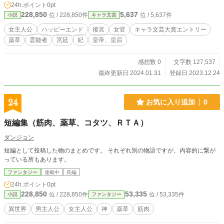
24h.ポイント
0pt
228,850
5,637
位 / 228,850件
位 / 5,637件
小説
キャラ文芸
女主人公
ハッピーエンド
後宮
女官
キャラ文芸大賞エントリー
薬草
霊能者
宮廷
妃
皇帝、皇后
感想数 0
文字数 127,537
最終更新日 2024.01.31
登録日 2023.12.24
24
お気に入り追加
0
短編集（筋肉、薬草、コタツ、ＲＴＡ）
ダンジョン
短編として投稿した物のまとめです。 それぞれ別の物語ですが、内容的に繋が
っている所もあります。
ファンタジー
連載中
長編
24h.ポイント
0pt
228,850
53,335
位 / 228,850件
位 / 53,335件
小説
ファンタジー
異世界
男主人公
女主人公
神
薬草
筋肉