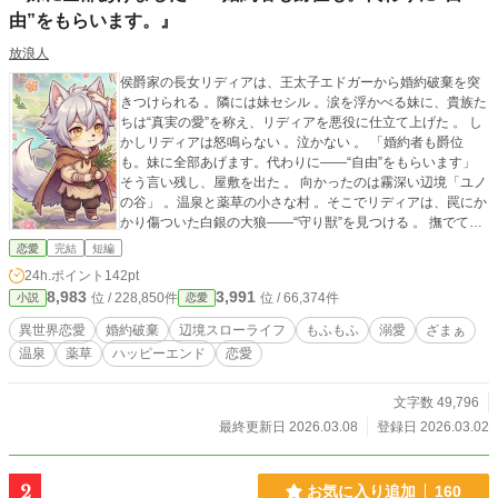
由”をもらいます。』
放浪人
侯爵家の長女リディアは、王太子エドガーから婚約破棄を突
きつけられる 。隣には妹セシル 。涙を浮かべる妹に、貴族た
ちは“真実の愛”を称え、リディアを悪役に仕立て上げた 。 し
かしリディアは怒鳴らない 。泣かない 。 「婚約者も爵位
も。妹に全部あげます。代わりに――“自由”をもらいます」
そう言い残し、屋敷を出た 。 向かったのは霧深い辺境「ユノ
の谷」 。温泉と薬草の小さな村 。そこでリディアは、罠にか
かり傷ついた白銀の大狼――“守り獣”を見つける 。 撫でて癒
やした瞬間、守り獣は奇妙な共鳴を起こし、人に変わってし
恋愛
完結
短編
まう 。ただし人型は完全な人間ではなく、耳と尻尾、縦長の
24h.ポイント
142pt
瞳、熱い体温が残る 。そして言葉は話せない 。単語すらおぼ
8,983
3,991
位 / 228,850件
位 / 66,374件
小説
恋愛
つかない 。それでも守り獣は、リディアのそばでだけ安定
し、生きるために“保護”を必要としていた 。 「守り獣は聖遺
異世界恋愛
婚約破棄
辺境スローライフ
もふもふ
溺愛
ざまぁ
物だ。教会に引き渡せ」 王都から届く回収命令 。密猟者の影
温泉
薬草
ハッピーエンド
恋愛
。弱まる結界 。 ――守る側だったはずの獣が、道具として奪
われる世界で 。 リディアは初めて、自分の意志で誰かを守る
。
文字数 49,796
最終更新日 2026.03.08
登録日 2026.03.02
2
お気に入り追加
160