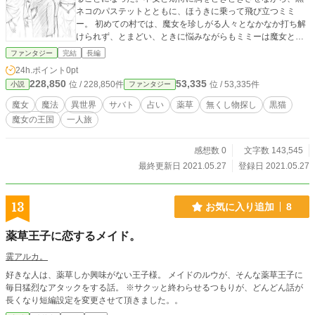
ネコのパステットとともに、ほうきに乗って飛び立つミミ
ー。 初めての村では、魔女を珍しがる人々となかなか打ち解
けられず、とまどい、ときに悩みながらもミミーは魔女とし
ての自分を見つめ、少しずつ成長してゆく。
ファンタジー
完結
長編
24h.ポイント
0pt
228,850
53,335
位 / 228,850件
位 / 53,335件
小説
ファンタジー
魔女
魔法
異世界
サバト
占い
薬草
無くし物探し
黒猫
魔女の王国
一人旅
感想数 0
文字数 143,545
最終更新日 2021.05.27
登録日 2021.05.27
13
お気に入り追加
8
薬草王子に恋するメイド。
霙アルカ。
好きな人は、薬草しか興味がない王子様。 メイドのルウが、そんな薬草王子に
毎日猛烈なアタックをする話。 ※サクッと終わらせるつもりが、どんどん話が
長くなり短編設定を変更させて頂きました。。