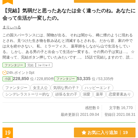
【完結】気弱だと思ったあなたは全く違ったのね。あなたに
会って生活が一変したの。
まりぃべる
この国スパーランスには、闇物が出る。 それは闇から、稀に煙のように現れる
とされ、見つけた生き物を飲み込むと消滅するとされる。 だから皆、家の中で
は火を絶やさない。 私、ミラーフィス。 薬草師をしながら山で生活をしてい
る。 しかし、ある男の子と出会って生活が一変する。 その男の子は実は…。 ☆
間違って、完結ボタン押していたみたいです…。 15話で完結しますので、読ん
でいただけると嬉しいです。 ☆この作品の中での世界観です。現実と違うも
ファンタジー
完結
ｼｮｰﾄｼｮｰﾄ
の、言葉などありますので、そこのところご理解いただいて読んでもらえると嬉
24h.ポイント
0pt
しいです。
228,850
53,335
位 / 228,850件
位 / 53,335件
小説
ファンタジー
ファンタジー
女主人公
気弱な男の子？
ハッピーエンド
シンデレラストーリー的な
頑張る女の子
溺愛
薬草
恋愛要素あり
感想数 0
文字数 16,770
最終更新日 2021.09.04
登録日 2021.08.31
19
お気に入り追加
19