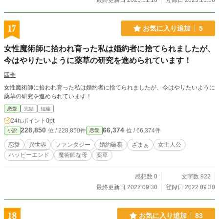
最終更新日 2025.11.16
登録日 2025.11.16
17
お気に入り追加
5
女性魔術師に拾われ育った私は婚約者に捨てられましたが、
今はやりたいように薬草の研究を進められています！
四季
女性魔術師に拾われ育った私は婚約者に捨てられましたが、今はやりたいように
薬草の研究を進められています！
恋愛
完結
短編
24h.ポイント
0pt
228,850
66,374
位 / 228,850件
位 / 66,374件
小説
恋愛
恋愛
異世界
ファンタジー
婚約破棄
ざまぁ
女主人公
ハッピーエンド
魔術師な母
薬草
感想数 0
文字数 922
最終更新日 2022.09.30
登録日 2022.09.30
18
お気に入り追加
83