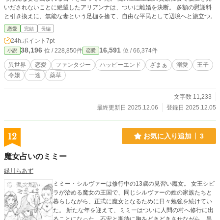
いだされないことに絶望したアリアンナは、ついに離婚を決断。 多額の慰謝料
と引き換えに、無能な妻という足枷を捨て、自由な平民として辺境へと旅立つ。
恋愛
完結
長編
24h.ポイント
7pt
38,196
16,591
位 / 228,850件
位 / 66,374件
小説
恋愛
異世界
恋愛
ファンタジー
ハッピーエンド
ざまぁ
溺愛
王子
令嬢
一途
薬草
文字数 11,233
最終更新日 2025.12.06
登録日 2025.12.05
12
お気に入り追加
3
魔女占いのミミー
緑川らあず
ミミー・シルヴァーは修行中の13歳の見習い魔女。 女王シビ
ラが治める魔女の王国で、同じシルヴァーの姓の家族たちと
暮らしながら、正式に魔女となるために日々勉強を続けてい
た。 新たな年を迎えて、ミミーはついに人間の村へ修行に出
ることになった。不安と期待に胸をどきどきさせながら、黒