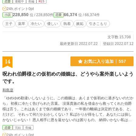
恋愛
連載中
長編
R15
24h.ポイント
0pt
228,850
66,374
位 / 228,850件
位 / 66,374件
小説
恋愛
王子
薬草
冷たい
優しい
執着
嫉妬
引きこもり
文字数 15,708
最終更新日 2022.07.22
登録日 2022.07.12
14
お気に入り追加
557
呪われ伯爵様との仮初めの婚姻は、どうやら案外楽しいよう
です。
和島逆
「ゆめゆめ勘違いしないように。この婚姻は、あくまで仮初めに過ぎないのだか
ら」 初夜に冷たく告げられた言葉。 没落貴族の私を借金から救ってくれた伯爵
様は言う。これはあくまで仮の婚姻であり、一年後の離縁は決定的である、と。
だけど。 それって何だかおかしくない？ 私ばかりが得をして、あなたには損し
かないじゃない！ 恩人相手に恩を返せないのは困りもの。 納得いかない私は、
すぐさま伯爵様を直撃することにした。さあさあ、今すぐ理由を説明してもらい
恋愛
完結
長編
ましょうか！ そうして明らかになったのは、伯爵家に代々続く『呪い』の存
24h.ポイント
0pt