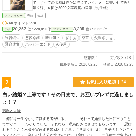
で、すべての悲劇は静かに消えていく。ＡＩに書かせてみた
第２弾。今回は3000文字程度の単話でお手軽に。
ファンタジー
完結
短編
24h.ポイント
35pt
20,257
3,285
位 / 228,850件
位 / 53,335件
小説
ファンタジー
逆行転生
悪役令嬢
断罪阻止
ざまぁ
薬草
父親ざまぁ
運命改変
ハッピーエンド
AI使用
感想数 1
文字数 3,768
最終更新日 2026.02.23
登録日 2026.02.23
7
お気に入り追加
34
白い結婚？上等です！その日まで、お互いブレずに過しまし
ょ！？
翡翠と太陽
「俺には一生をかけて愛する者がいる」 それって婚姻した日に言うこと
ですか？ わかりました！それなら、私も好きにさせてもらいます！ 悪び
れることなく不倫を宣言する婚姻相手に早々に見切りをつけ、自分のしたいこと
をマイペースに楽しむ主人公が幸せをつかむお話しです。 ※作者の想像上の