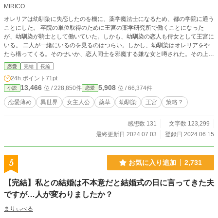
MIRICO
オレリアは幼馴染に失恋したのを機に、薬学魔法士になるため、都の学院に通う
ことにした。 卒院の単位取得のために王宮の薬学研究所で働くことになった
が、幼馴染が騎士として働いていた。しかも、幼馴染の恋人も侍女として王宮に
いる。 二人が一緒にいるのを見るのはつらい。しかし、幼馴染はオレリアをや
たら構ってくる。そのせいか、恋人同士を邪魔する嫌な女と噂された。その上、
オレリアが案内した植物園で、相手の子が怪我をしてしまい、殺そうとしたまで
恋愛
完結
長編
言われてしまう。 私は何もしていないのに。 そんなオレリアを助けてくれたの
24h.ポイント
71pt
は、ボサボサ頭と髭面の、薬学研究所の局長。実は王の甥で、第二継承権を持っ
13,466
5,908
位 / 228,850件
位 / 66,374件
小説
恋愛
た、美丈夫で、女性たちから大人気と言われる人だった。 ブックマーク・いい
ね・ご感想等、ありがとうございます。 お返事ネタバレになりそうなので、申
恋愛薄め
異世界
女主人公
薬草
幼馴染
王宮
策略？
し訳ありませんが控えさせていただきます。 ちゃんと読んでおります。ありが
とうございます。
感想数 131
文字数 123,299
最終更新日 2024.07.03
登録日 2024.06.15
5
お気に入り追加
2,731
【完結】私との結婚は不本意だと結婚式の日に言ってきた夫
ですが…人が変わりましたか？
まりぃべる