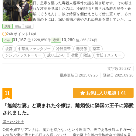
日、皇帝を襲った毒殺未遂事件の謎を解き明かす。 その類ま
れな才覚を見出したのは、冷酷非情と噂される若き皇帝・蒼
焔（そうえん）。彼は鈴蘭を側仕えとして傍に置くが、その
仮面の下には、深い孤独と癒やされぬ痛みを隠していた。鈴
蘭が調合する薬草茶の香りだけが、彼の心を解きほぐしてい
恋愛
完結
短編
く。 誰にも心を開かなかった皇帝と、植物としか心を通わせ
24h.ポイント
14pt
なかった女官。二つの孤独な魂は、いつしか互いを唯一無二
31,167
13,280
位 / 228,850件
位 / 66,374件
小説
恋愛
の存在として求め合うようになる。しかし、皇帝の寵愛は、
きらびやかな後宮に渦巻く嫉妬と陰謀の格好の的となる。
後宮
中華風ファンタジー
冷酷皇帝
毒見係
薬草
次々と襲い来る危機に、鈴蘭は植物の知識という武器で立ち
シンデレラストーリー
成り上がり
溺愛
陰謀
宮廷ミステリー
向かう。 これは、一人の健気な女官が、その知恵と真心で巨
大な陰謀を暴き、冷たい氷で覆われた皇帝の心を溶かし、国
の運命さえも変えていく、愛と再生の物語。
文字数 29,287
最終更新日 2025.09.26
登録日 2025.09.26
11
お気に入り追加
61
「無能な妻」と蔑まれた令嬢は、離婚後に隣国の王子に溺愛
されました。
腐ったバナナ
公爵令嬢アリアンナは、魔力を持たないという理由で、夫である侯爵エドガーか
ら無能な妻と蔑まれる日々を送っていた。 魔力至上主義の貴族社会で価値を見