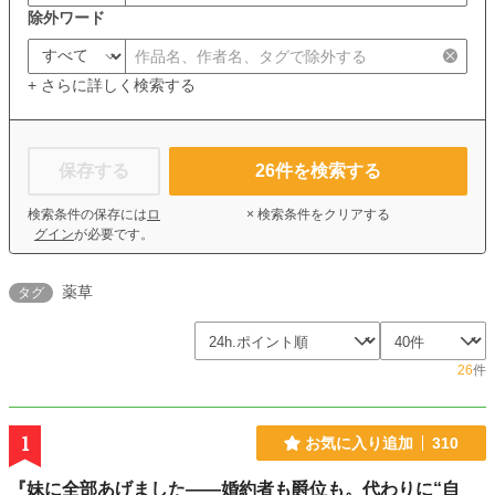
除外ワード
+ さらに詳しく検索する
保存する
26
件を検索する
検索条件の保存には
ロ
× 検索条件をクリアする
グイン
が必要です。
薬草
タグ
26
件
1
お気に入り追加
310
『妹に全部あげました――婚約者も爵位も。代わりに“自