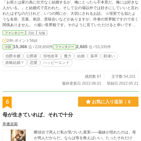
「お前とは家の為に仕方なく結婚するが、俺にとったら不本意だ。俺には好きな
人がいる。」と結婚式で言われた。そして公の場以外では好きにしていいと言わ
れたはずなのだけれど、いつの間にか、大切にされるお話。 ☆現実でも似たよ
うな名前、言葉、単語、意味合いなどがありますが、作者の世界観ですので全く
関係ありません。 ☆緩い世界観です。そのように見ていただけると幸いです。
☆まだなかなか上手く表現が出来ず、成長出来なくて稚拙な文章ではあるとは思
ファンタジー
完結
短編
いますが、広い心で読んでいただけると幸いです。 ☆ざまぁ（？）は無いで
24h.ポイント
56pt
す。作者の世界観です。暇つぶしにでも読んでもらえると嬉しいです。 ☆全23
15,366
2,665
位 / 228,850件
位 / 53,335件
小説
ファンタジー
話です。出来上がってますので、随時更新していきます。 ☆感想ありがとうご
ざいます。ゆっくりですが、返信させていただきます。
伯爵令嬢
公爵家
領地改革
魔力
結婚
薬草
勘違い
政略結婚？
恋愛
ハッピーエンド
感想数 67
文字数 54,101
最終更新日 2022.06.01
登録日 2022.05.21
6
お気に入り追加
6
母が生きていれば、それで十分
希臘楽園
断頭台で死んだ私が気づいた真実――義妹が現れたのは、母
が死んだからだ。ならば母を救えばいい。たったそれだけ