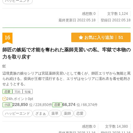
ハッピーエンド
感想数 0
文字数 1,124
最終更新日 2022.05.18
登録日 2022.05.18
16
お気に入り追加
51
師匠の嫉妬で才能を奪われた薬師見習いの私、牢獄で本物の
力を取り戻す
er
辺境貴族の娘セシリアは宮廷薬師見習いとして働くが、師匠エリザから無能と罵
られ続ける。疫病が王都で流行すると、エリザはセシリアに濡れ衣を着せ処刑さ
せようとする。
恋愛
完結
短編
24h.ポイント
0pt
228,850
66,374
位 / 228,850件
位 / 66,374件
小説
恋愛
ハッピーエンド
ざまぁ
薬草
薬師
恋愛
感想数 0
文字数 14,380