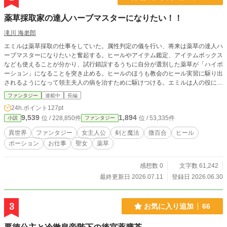
薬草採取家の達人ハーブマスターになりたい！！
滝川 海老郎
エミルは薬草採取の仕事をしていた。属性判定の儀を行い、将来は薬草の達人ハ
ーブマスターになりたいと奮起する。ヒールやアイテム鑑定、アイテムボックス
なども使えることが分かり、試行錯誤するうちに自分が選別した薬草が「ハイポ
ーション」になることを突き止める。ヒールのほうも教会のヒール実習に駆り出
されるようになって領主夫人の病を治すために駆けつける。エミルは人の役に立
つためにハーブマスターを目指します。
ファンタジー
連載中
長編
24h.ポイント
127pt
9,539
1,894
位 / 228,850件
位 / 53,335件
小説
ファンタジー
異世界
ファンタジー
女主人公
剣と魔法
微百合
ヒール
ポーション
お仕事
聖女
薬草
感想数 0
文字数 61,242
最終更新日 2026.07.11
登録日 2026.06.30
3
お気に入り追加
66