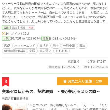
シャーリー(24)は医療の権威であるエヴァンズ公爵家の娘だったが［魔力なし］
だった。貴族ならみんな魔力持ちなのに……と落ち込んだものの、家族に愛され
て大切に育てられたシャーリーは、自分にもできることはある！ と奮起し、女
医になった。 そんななか、元宮廷医師長で星（ステラ）の称号を持つ父が病気
で亡くなってしまう。悲しみに暮れていると、父はなんと星証書遺言を遺してい
た。 『娘であるシャーリー・エヴァンズとロッド・ファーカーの婚姻を望む』
恋愛
完結
長編
R18
星を持つ者の特権である星証書遺言に書かれた内容は、一年間は必ず行使しなけ
24h.ポイント
35pt
ればならない。 こうして因縁の仲のロッドと強制結婚することになったシャー
20,710
9,021
位 / 228,927件
位 / 66,394件
小説
恋愛
リー。 お互いに不本意な結婚なのだから、夫婦としての役割は果たさないし、
もちろん結婚式もなし。一年が経過したらさっさと離婚……のはずなのに、なぜ
恋愛
ハッピーエンド
異世界
騎士
公爵令嬢
魔法
かロッドは夜な夜なシャーリーの寝室にやってきて！？ 魔力なし女医令嬢と幼
離婚前提の結婚
女医
酒の勢い
じれじれ
馴染の騎士公爵の、強制結婚から始まる溺愛ラブストーリー！ ※ムーンライト
ノベルズにも同時掲載しています。
感想数 0
文字数 87,687
最終更新日 2025.05.02
登録日 2025.04.26
3
お気に入り追加
130
交際ゼロ日からの、契約結婚 ～夫が抱える２５の嘘～
当麻月菜
書籍情報
「失恋ついでに、俺と結婚しないか？」 「え……？」 「ただ
し、一年だけ」 「ええ……！？」 弱小デザイン事務所で働く