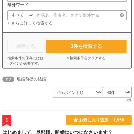
除外ワード
+ さらに詳しく検索する
保存する
3
件を検索する
検索条件の保存には
ロ
× 検索条件をクリアする
グイン
が必要です。
離婚前提の結婚
タグ
3
件
1
お気に入り追加
1,958
はじめまして、旦那様。離婚はいつになさいます？