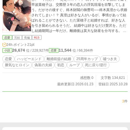
早波菜穂子は、交際歴３年の恋人の浮気現場を目撃してしま
う。だがその後すぐ、柊木財閥の御曹司──柊木真澄から求婚
されてしまい！？ 真澄は好きな人がいるが、事情があって結
ばれることができない。ただ菜穂子と結婚すれば、好きな人
を引き留められるそうだ。 結婚中は好きなだけ贅沢を。ただ
し結婚期間は一年だけ。離婚後は莫大な財産を分与する。 そ
んな条件を出す真澄に、菜穂子は失恋のショックから自暴自
恋愛
完結
長編
R15
棄になり結婚を承諾してしまう。 ノリと勢いで始まった新婚
24h.ポイント
21pt
生活は予想を裏切る快適さで、菜穂子は戸惑いつつも、真澄
26,674
11,544
位 / 228,927件
位 / 66,394件
小説
恋愛
と距離を縮めていく。しかし真澄には、好きな人がいる。２
５歳も年上の聡明な女性が。 惹かれる気持ちを隠して菜穂子
恋愛
ハッピーエンド
離婚前提の結婚
25周年カップ
噓つき夫
は真澄の恋を応援しようと奮闘するけれど、なかなか上手く
勝気なヒロイン
偽装の夫婦
初恋
ループ
死に戻り/逆行
いかなくて……。 それもそのはず。真澄は大嘘つきだったの
だ。 ２５の嘘を抱えながら妻を愛する夫と、最後の最後で夫
の嘘を見破る妻の、甘く切ない新婚生活。 ※他のサイトにも
感想数 0
文字数 134,621
投稿しています。 ※表紙は、商用利用可能なAIイラストメー
最終更新日 2026.01.23
登録日 2025.10.28
カーで作成。
3
件