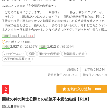
あゆみノワ＠書籍『完全別居の契約婚〜』
「はじめてお目にかかります。……旦那様」 「……あぁ、君がアグリア、か」
「それで……、離縁はいつになさいます？」 領地の未来を守るため、同じく
子爵家の次男で軍人のシオンと期間限定の契約婚をした貧乏貴族令嬢アグリア。
両家の顔合わせなし、婚礼なし、一切の付き合いもなし。それどころかシオン
本人とすら一度も顔を合わせることなく結婚したアグリアだったが、長らく戦地
へと行っていたシオンと初対面することになった。 帰ってきたその日、アグ
恋愛
完結
長編
R15
リアは約束通り離縁を申し出たのだが――。 形だけの結婚をしたはずのふた
24h.ポイント
518pt
りは、愛で結ばれた本物の夫婦になれるのか。 ★HOTランキング最高２位をい
2,927
1,612
位 / 228,927件
位 / 66,394件
小説
恋愛
ただきました！ ありがとうございます！ ※書き上げ済みなので完結保証。他
サイトでも掲載中です。
ハッピーエンド
恋愛
形だけの契約婚
離婚前提の結婚
若干の残酷描写あり
感想数 9
文字数 180,644
最終更新日 2025.07.30
登録日 2025.07.26
2
お気に入り追加
808
因縁の仲の騎士公爵との超絶不本意な結婚【R18】
鶴れり
書籍情報