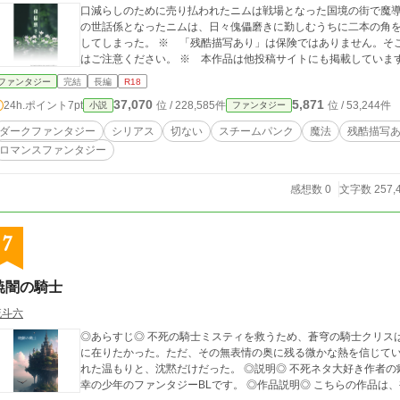
口減らしのために売り払われたニムは戦場となった国境の街で魔
の世話係となったニムは、日々傀儡磨きに勤しむうちに二本の角
してしまった。 ※ 「残酷描写あり」は保険ではありません。そこそこの頻度で流血描写があります。苦手なかた
はご注意ください。 ※ 本作品は他投稿サイトにも掲載していま
ファンタジー
完結
長編
R18
37,070
5,871
24h.ポイント
7pt
位 / 228,585件
位 / 53,244件
小説
ファンタジー
ダークファンタジー
シリアス
切ない
スチームパンク
魔法
残酷描写
ロマンスファンタジー
感想数 0
文字数 257,
7
暁闇の騎士
琉斗六
◎あらすじ◎ 不死の騎士ミスティを救うため、蒼穹の騎士クリス
に在りたかった。ただ、その無表情の奥に残る微かな熱を信じてい
れた温もりと、沈黙だけだった。 ◎説明◎ 不死ネタ大好き作者の癖が爆発してる、死んでも死んでも生きかえる薄
幸の少年のファンタジーBLです。 ◎作品説明