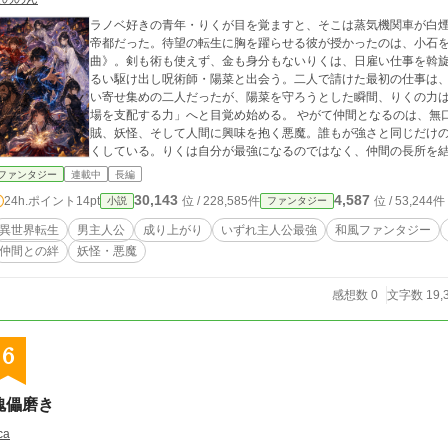
ラノベ好きの青年・りくが目を覚ますと、そこは蒸気機関車が白
帝都だった。待望の転生に胸を躍らせる彼が授かったのは、小石
曲》。剣も術も使えず、金も身分もないりくは、日雇い仕事を斡
るい駆け出し呪術師・陽菜と出会う。二人で請けた最初の仕事は
い寄せ集めの二人だったが、陽菜を守ろうとした瞬間、りくの力
場を支配する力」へと目覚め始める。 やがて仲間となるのは、無口な忍び、落ちこぼれ陰陽師、豪快な拳士、義
賊、妖怪、そして人間に興味を抱く悪魔。誰もが強さと同じだけ
くしている。りくは自分が最強になるのではなく、仲間の長所を
て、全員を最強へ変えていく。 その力に目を留めたのは、国に数人しかいない最強の剣士《天下一》静流。憧れの
ファンタジー
連載中
長編
彼女に認められたいという小さな願いは、連続神隠し、義賊《紅
30,143
4,587
24h.ポイント
14pt
位 / 228,585件
位 / 53,244件
小説
ファンタジー
社、五人の神子、天使と悪魔の戦争へ繋がっていく。現場に残さ
当の名。仲間の何気ない言葉や過去が、後の戦いで意味を変え、
異世界転生
男主人公
成り上がり
いずれ主人公最強
和風ファンタジー
いく。そして全ての裏には、りくと同じ世界から来た“もう一人の転生者”の影があっ
仲間との絆
妖怪・悪魔
こそ手を取り合える者たちが、孤独を力に変え、定められた物語
た青年は、仲間と共に笑い、迷い、傷つきながら、やがて神さえ
い。誰かと繋がるために空けられた、奇跡の余白なのだから。
感想数 0
文字数 19,
6
傀儡磨き
ca