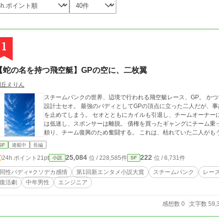
1
【蛇の名を持つ飛空艇】GPの空に、二枚翼
棚丘えりん
スチームパンクの世界、辺境で行われる飛空艇レース、GP。 か
設計士セオ。 最強のバディとしてGPの頂点に立った二人だが、
を止めてしまう。 セオとともにカイルも引退し、チームオーナーに
は低迷し、スポンサーは離脱。 債権を買ったギャングにチーム乗
頼り、チーム復興のため奮闘する。 これは、枯れていた二人がも
SF
連載中
長編
25,084
222
24h.ポイント
21pt
位 / 228,585件
位 / 6,731件
小説
SF
同性バディ×クソデカ感情
第1回新エンタメ小説大賞
スチームパンク
レー
復活劇
中年男性
エンジニア
感想数 0
文字数 59,