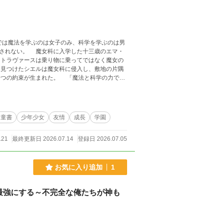
は魔法を学ぶのは女子のみ、科学を学ぶのは男
されない。 魔女科に入学した十三歳のエマ・
トラヴァースは乗り物に乗ってではなく魔女の
見つけたシエルは魔女科に侵入し、敷地の片隅
一つの約束が生まれた。 「魔法と科学の力で、
児童書
少年少女
友情
成長
学園
121
最終更新日 2026.07.14
登録日 2026.07.05
お気に入り追加
1
最強にする～不完全な俺たちが神も