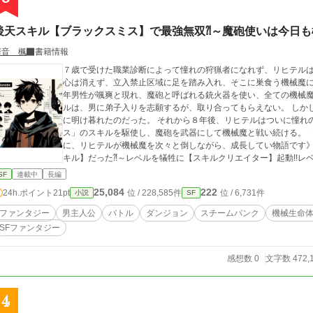
後天スキル【ブラックスミス】で最強無双⁈～魔砲使いは今日
華音 楓
書籍情報
７歳で受けた職業診断によって憧れの狩猟者になれず、リヒテルは
心は消えず、立入禁止区域に足を踏み入れ、そこに巣食う機械魔に
年男性が颯爽と現れ、魔砲と呼ばれる銃火器を使い、全ての機械魔
ルは、男に弟子入りを志願するが、取り合ってもらえない。 しか
に明け暮れたのだった。 それから８年後、リヒテルはついに憧れ
ス」のスキルを駆使し、魔砲を武器にして機械魔と戦い続ける。 
に、リヒテルが機械魔を次々と倒しながら、成長してい物語です》 ※お願い 前作、【最弱無双は【スキルを創る
キル】だった⁈～レベルを犠牲に【スキルクリエイター】起動!!レ
の続編となります より内容を楽しみたい方は、前作を一度読んで
SF
連載中
長編
25,084
222
24h.ポイント
21pt
位 / 228,585件
位 / 6,731件
小説
SF
ファンタジー
男主人公
バトル
ダンジョン
スチームパンク
機械生命
SFファンタジー
感想数 0
文字数 472,
4