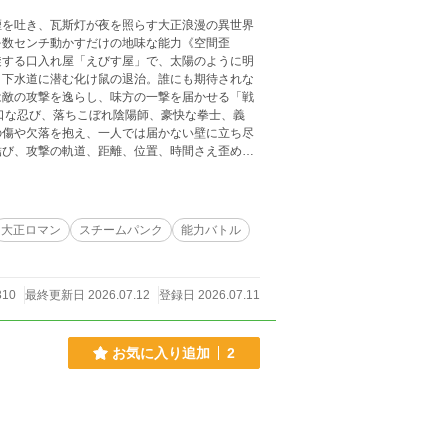
煙を吐き、瓦斯灯が夜を照らす大正浪漫の異世界
を数センチ動かすだけの地味な能力《空間歪
旋する口入れ屋「えびす屋」で、太陽のように明
、下水道に潜む化け鼠の退治。誰にも期待されな
は敵の攻撃を逸らし、味方の一撃を届かせる「戦
の傷や欠落を抱え、一人では届かない壁に立ち尽
結び、攻撃の軌道、距離、位置、時間さえ歪め
蝙蝠》を巡る法と正義の衝突、帝都を蝕む秘密結
れる渦巻きの印。敵だけが知る、りくの能力の本
別々に見えた事件が一つの巨大な企みに収束して
大正ロマン
スチームパンク
能力バトル
た。 これは、欠けているから
そのものを覆す物語。小石一つしか動かせなかっ
予測できない奇跡を起こす。弱さは欠陥ではな
310
最終更新日 2026.07.12
登録日 2026.07.11
お気に入り追加
2