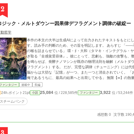
2
ロジック・メルトダウンー因果律デフラグメント調律の破綻ー
行動哲学
本作の本文の大半は生成AIによって出力されたテキストをもとに
す。読み手の判断のため、その旨を明記します。 あらすじ 「――不味いな。因果の断片（フラグメント）が、世界
の喉を詰まらせている」 環・∮・大和（タマキ・インテグラル・
ぎ取る『全感覚受容体』。彼にとって、悲劇も、強敵の攻撃も、整
を鳴らせば、発酵ナノマシンが既存の物理法則を融解（メルトダ
フラグメント）する。 だが、完璧な調律（チューニング）には代
脳からは大切な「記憶」が一つ、また一つと消去されていく。 「
俺であるうちに、最高の結果へと出荷してやる」 無限【∞】の熱
人の少女を従えた傲慢なる調律者が、19世紀の亡霊『機械王』の
ファンタジー
連載中
長編
キュート）、因果律の神話級ハッキングが今、幕を開ける。
25,084
3,922
24h.ポイント
21pt
位 / 228,585件
位 / 53,244件
小説
ファンタジー
スチームパンク
感想数 0
文字数 190,
3