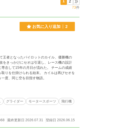
1
2
73
件
お気に入り追加
2
つて王者となったパイロットのカイル、優勝機の
事故をきっかけにセオは引退し、レース機の設計
専念して15年の月日が流れた。 チームの成績
っ取りを仕掛けられる始末。 カイルは再びセオを
う一度、同じ空を目指す物語。
ス
グライダー
モータースポーツ
飛行機
368
最終更新日 2026.07.31
登録日 2026.06.15