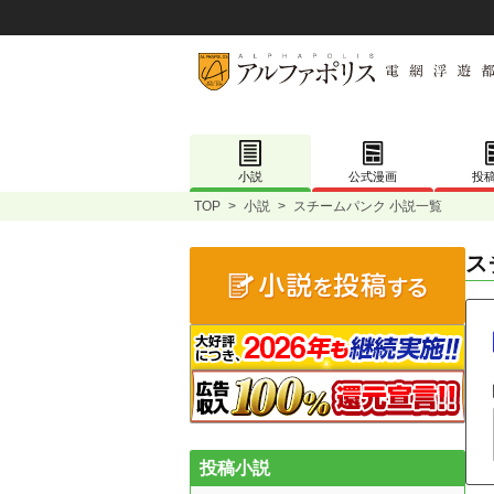
小説
公式漫画
投
TOP
>
小説
>
スチームパンク 小説一覧
ス
投稿小説