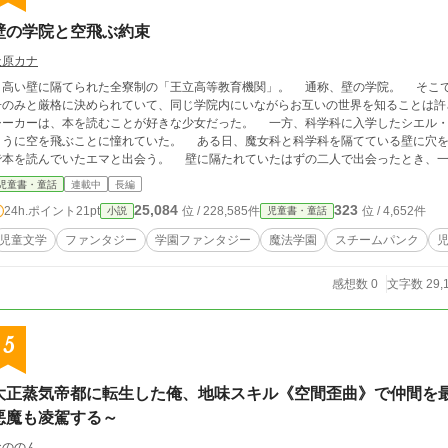
壁の学院と空飛ぶ約束
天原カナ
高い壁に隔てられた全寮制の「王立高等教育機関」。 通称、壁の学院。 そこで
子のみと厳格に決められていて、同じ学院内にいながらお互いの世界を知ることは許
シーカーは、本を読むことが好きな少女だった。 一方、科学科に入学したシエル・
ように空を飛ぶことに憧れていた。 ある日、魔女科と科学科を隔てている壁に穴を
で本を読んでいたエマと出会う。 壁に隔たれていたはずの二人で出会ったとき、
一緒に空を飛ぼう」
児童書・童話
連載中
長編
25,084
323
24h.ポイント
21pt
位 / 228,585件
位 / 4,652件
小説
児童書・童話
児童文学
ファンタジー
学園ファンタジー
魔法学園
スチームパンク
感想数 0
文字数 29,
5
大正蒸気帝都に転生した俺、地味スキル《空間歪曲》で仲間を
悪魔も凌駕する～
なののん