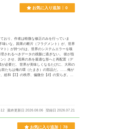
お気に入り追加
0
しており、作者は軽微な修正のみを行っていま
ヤマト）が持つのは、世界のシステムエラーを嗅
理されるべきデータの残骸に過ぎない。 彼が指
ウン）させ、因果の糸を最適な形へと再配置（デ
償が必要だ。 世界が美味しくなるたびに、大和の
お前たちは俺の環（たまき）の部品だ。……俺が
量、総和【Σ】の秩序、偏微分【∂】の安らぎ。三
静止した論理をブチ破る。 加速する能作（エグゼ
412
最終更新日 2026.08.06
登録日 2026.07.21
お気に入り追加
78