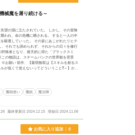
も機械魔を屠り続ける～
失望の淵に立たされていた。 しかし、その冒険
襲われ、命の危機に晒される。 すると一人の中
を駆逐していった。 その姿にあこがれたリヒテ
し、それでも諦められず、それからの日々を修行
の狩猟者となり、後天的に得た「ブラックスミ
《この物語は、スチームパンクの世界観を背景
ス
ベルが低くて使えないってどういうこと⁈～】から
いただければ幸いです
体
魔砲使い
魔銃
魔法陣
126
最終更新日 2024.12.15
登録日 2024.11.06
お気に入り追加
0