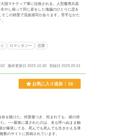
導大国マナティア軍に拉致される。人型魔導兵器
を生やし揃って同じ姿をした傀儡のひとりに恋を
す。
あり
ロマンタジー
恋愛
402
最終更新日 2025.10.30
登録日 2025.05.01
お気に入り追加
10
は命を賭けた。何度傷つき、拒まれても、彼の傍
た。──最後に遺されたのは、名も呼べぬまま触
◎ こちらの作品は、複数のサイトに投稿されています。