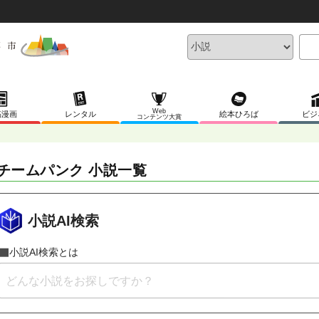
Web
稿漫画
レンタル
絵本ひろば
ビジ
コンテンツ大賞
チームパンク 小説一覧
小説AI検索
小説AI検索とは