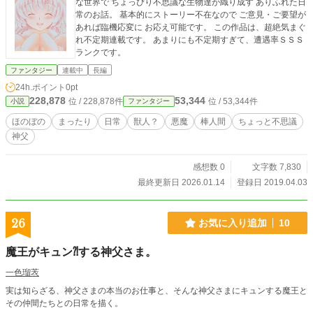
な世界で ちょっぴり不思議な生物達が織り成す ありふれた日
常のお話。 基本的にストーリー不在なので ご意見・ご要望が
あれば臨機応変に お応え可能です。 この作品は、超絶気まぐ
れ不定期連載です。 あまりにも不定期すぎて、遭遇率ＳＳＳ
ランクです。
ファンタジー
連載中
長編
24h.ポイント
0pt
228,878
53,344
位 / 228,878件
位 / 53,344件
小説
ファンタジー
ほのぼの
まったり
日常
獣人？
悪魔
棒人間
ちょっと不思議
神父
感想数 0
文字数 7,830
最終更新日 2026.01.14
登録日 2019.04.03
26
お気に入り追加
10
魔王がキュン⁈する神父さま。
一色瑠䒾
実は知らざる、神父さまの本当のお仕事と、そんな神父さまにキュンする魔王と
その仲間たちとの日常を描く。