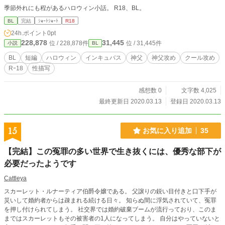
季節外れにも程があるハロウィン小話。 R18、BL。
BL
完結
ｼｮｰﾄｼｮｰﾄ
R18
24h.ポイント
0pt
228,878
31,445
位 / 228,878件
位 / 31,445件
小説
BL
BL
短編
ハロウィン
インキュバス
神父
神父攻め
クール攻め
Rｰ18
性描写
感想数 0
文字数 4,025
最終更新日 2020.03.13
登録日 2020.03.13
15
お気に入り追加
35
【完結】この冤罪の多い世界で生き抜くには、優秀な部下が
必要だったようです
Cattleya
スカーレット・ルナーティア伯爵令嬢である。 父譲りの鋭い目付きと口下手が
災いして婚約者からは疎まれる続ける日々。 知らぬ間に浮気されていて、冤罪
を押し付けられてしまう。 社交界では婚約破棄ブームが流行っており、このま
まではスカーレットもその被害者の1人になってしまう。 自分はやっていないと