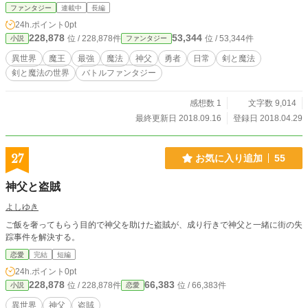
ファンタジー
連載中
長編
24h.ポイント
0pt
228,878
53,344
位 / 228,878件
位 / 53,344件
小説
ファンタジー
異世界
魔王
最強
魔法
神父
勇者
日常
剣と魔法
剣と魔法の世界
バトルファンタジー
感想数 1
文字数 9,014
最終更新日 2018.09.16
登録日 2018.04.29
27
お気に入り追加
55
神父と盗賊
よしゆき
ご飯を奢ってもらう目的で神父を助けた盗賊が、成り行きで神父と一緒に街の失
踪事件を解決する。
恋愛
完結
短編
24h.ポイント
0pt
228,878
66,383
位 / 228,878件
位 / 66,383件
小説
恋愛
異世界
神父
盗賊