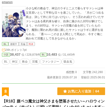
emanon
小さな町の教会で、神父のラギと二人で暮らすサァシャは神
父見習いとして平和な日々を過ごしていた。 「月が二つ出る
夜は、決して外に出てはいけない」 そう言われ続けていたサ
ァシャはある夜約束を破り、自身に施された封印が解けてし
まう。その封印は、サァシャの淫魔の血を封じていたもの
で、魔獣に襲われ死の淵に瀕したサァシャはラギに選択を迫
られる。 「選べ──このまま人間として死ぬか、今すぐ俺に
抱かれて淫魔として生きながらえるか」
BL
連載中
長編
R18
24h.ポイント
7pt
38,437
10,483
位 / 228,878件
位 / 31,445件
小説
BL
BL
神父
教会
淫魔
ファンタジー
吸血鬼
感想数 0
文字数 242,280
最終更新日 2026.07.16
登録日 2025.06.01
8
お気に入り追加
64
【R18】腹ペコ魔女は神父さまを堕落させたい～ハロウィン
パーティ（サバト）に招いて美味しくいただいちゃいます～