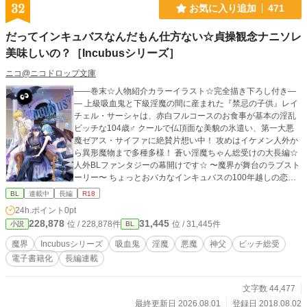
32
お気に入り追加
471
‪だってインキュバスなんだもん仕方ない☆貞操観念ナニソレ
美味しいの？［Incubusシリーズ］
ニコ@ニコドロップ文庫
――巻末☆人物紹介カラーイラスト☆完全描き下ろし付き―
― 上級吸血鬼と下級淫魔の間に産まれた『禁忌の子供』レイ
チェル・サーシャは、赤白フルコースのお食事が基本の淫乱
ビッチな104歳♂ クールで仏頂面な美貌の氷遣い、第一大悪
魔ゼアス・サイファに絶賛片想い中！ 攻めはイケメン人外か
ら異形魔物まで多種多様！ 蒼い淫魔ちゃん総受けの大長編☆
人外BLファンタジーの幕開けです☆ 〜魔界が舞台のラブスト
ーリー〜 ちょっとおバカなインキュバスの100年越しの恋の
行方は⋯⋯!? 三人称一視点です。 表紙イラスト／NEO ZONE
BL
連載中
長編
R18
様（@hanahanahaney） ◆◇◆いつもご閲覧ありがとうご
24h.ポイント
0pt
ざいます♡《お気に入り》感謝!! ニコ@000025NikO ◆◇◆
228,878
31,445
位 / 228,878件
位 / 31,445件
小説
BL
皆様の応援のおかげで電子書籍化しました！ 試し読みできま
す♡ よろしくお願いします！ ‪((´๑•ω•๑))｡ο♡｡ο♡
魔界
Incubusシリーズ
吸血鬼
淫魔
悪魔
神父
ビッチ総受
電子書籍化
長編連載
文字数 44,477
最終更新日 2026.08.01
登録日 2018.08.02