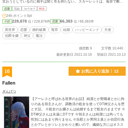
言おうとしているのに相手は聞く耳を持たない。 スカーレットは、冤罪で断罪
される運命だと悟る。 その絶望で、目の前が真っ暗になった時、 「救ってあげ
恋愛
完結
ｼｮｰﾄｼｮｰﾄ
R15
ましょうか。」 彼女がよく見知った天使のような容姿をした青年が声をかけ
24h.ポイント
0pt
る。 ==================================== ゆるゆる設定。 ショートシ
228,878
66,383
位 / 228,878件
位 / 66,383件
小説
恋愛
ョート。 ※息抜きに書いた作品です。 ※執筆初心者なのでお手柔らかに。 ※ご
都合主義的展開あります。 ※誤字脱字がありましたら申し訳ないです。 ※感想
異世界
恋愛
婚約破棄
冤罪
結婚
ハッピーエンド
天使
やコメントがありましたら、今後の執筆の励みになりますので嬉しいです。特別
伯爵令嬢
神父
魔法
な事情がない限り感想は全て公開します。 ※4話完結の予定。 ※ファンタジー
要素あり。
感想数 9
文字数 10,440
最終更新日 2021.10.16
登録日 2021.10.13
16
お気に入り追加
12
Fallen
ぎんげつ
【アーレスと呼ばれる世界のお話】 純潔とか聖職者とかに拘
りのある領主さんが、調教済の処女を使ってDT神父さんを堕
とす話。 ※処女のお嬢さんは結婚するまで処女のままです ※
DT神父さんは永遠にDTです ※領主さんは純潔には拘っても
性別にはあまり拘りません ※自慰とか男同士臭とか自罰行為
とかアレとかソレとかわりと酷いので、繊細な方にはオスス