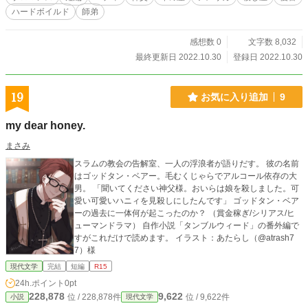
ハードボイルド
師弟
感想数 0
文字数 8,032
最終更新日 2022.10.30
登録日 2022.10.30
19
お気に入り追加
9
my dear honey.
まさみ
スラムの教会の告解室、一人の浮浪者が語りだす。 彼の名前
はゴッドタン・ベアー。毛むくじゃらでアルコール依存の大
男。 「聞いてください神父様。おいらは娘を殺しました。可
愛い可愛いハニィを見殺しにしたんです」 ゴッドタン・ベア
ーの過去に一体何が起こったのか？ （賞金稼ぎ/シリアス/ヒ
ューマンドラマ） 自作小説「タンブルウィード」の番外編で
すがこれだけで読めます。 イラスト：あたらし（@atrash7
7）様
現代文学
完結
短編
R15
24h.ポイント
0pt
228,878
9,622
位 / 228,878件
位 / 9,622件
小説
現代文学