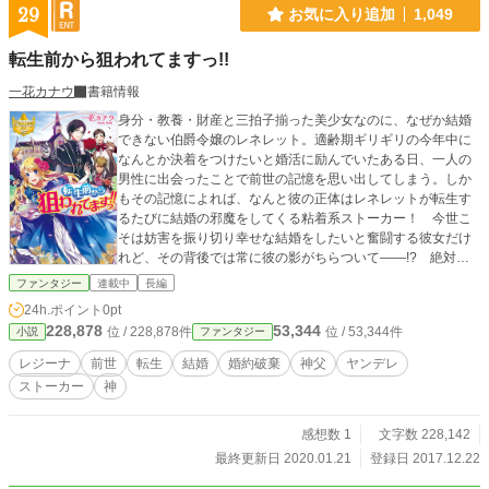
29
お気に入り追加
1,049
転生前から狙われてますっ!!
一花カナウ
書籍情報
身分・教養・財産と三拍子揃った美少女なのに、なぜか結婚
できない伯爵令嬢のレネレット。適齢期ギリギリの今年中に
なんとか決着をつけたいと婚活に励んでいたある日、一人の
男性に出会ったことで前世の記憶を思い出してしまう。しか
もその記憶によれば、なんと彼の正体はレネレットが転生す
るたびに結婚の邪魔をしてくる粘着系ストーカー！ 今世こ
そは妨害を振り切り幸せな結婚をしたいと奮闘する彼女だけ
れど、その背後では常に彼の影がちらついて――!? 絶対結
婚したい伯爵令嬢VS絶対邪魔したい神父の人生を賭けた恋愛
ファンタジー
連載中
長編
バトル、ここに開幕！
24h.ポイント
0pt
228,878
53,344
位 / 228,878件
位 / 53,344件
小説
ファンタジー
レジーナ
前世
転生
結婚
婚約破棄
神父
ヤンデレ
ストーカー
神
感想数 1
文字数 228,142
最終更新日 2020.01.21
登録日 2017.12.22