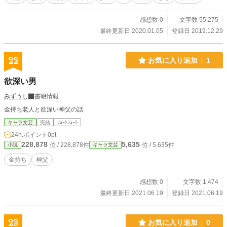
オです。 1ルート10分程度で終わる、背景やスチルは極力
少なく、キャラ絵は5人程度、ルートは3つ、そのうち隠れエ
感想数 0
文字数 55,275
ンディングに行くのは1つのみ、など友人の希望と制作する方
の負担を減らすなどの色々な制約のもと制作しております。
最終更新日 2020.01.05
登録日 2019.12.29
なので、上から順に読んでいっていただけたら作者として
は嬉しい限りですが、ルートごとの違いが微々たるもので、
何度も同じだったり似た場面が出て、しつこく感じるかもし
22
お気に入り追加
1
れません…。 ルート名はユーザーに見えないと思ってかな
り遊んで付けてます。読んでもらうのが申し訳ないような仕
欲深い男
様ですが、サウンドノベルゲームをプレイしているような気
持ちで読んでいただけたら幸いです。 ※本作はエブリスタに
みずうし
書籍情報
も掲載しています。無断転載禁止、AI学習禁止とさせていた
金持ち老人と欲深い神父の話
だきます。
キャラ文芸
完結
ｼｮｰﾄｼｮｰﾄ
24h.ポイント
0pt
228,878
5,635
位 / 228,878件
位 / 5,635件
小説
キャラ文芸
金持ち
神父
感想数 0
文字数 1,474
最終更新日 2021.06.19
登録日 2021.06.19
23
お気に入り追加
0