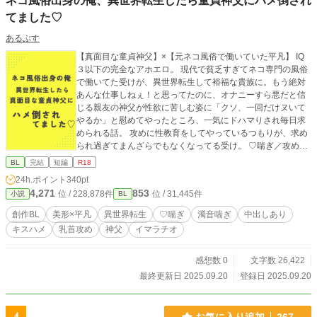
ネコ風俗出身の俺、異世界転生したら童貞神父にハメ倒され
てました♡
あるぷす
【真面目な童貞神父】×【元ネコ風俗で働いていた平凡】 IQ
３以下の完全なアホエロ。 現代で貧乏すぎてネコ専門の風俗
で働いてた受けが、異世界転生して裕福な貴族に。もう絶対
あんな仕事しねぇ！と思ってたのに、オナニーすら悪だと信
じる親友の神父が性欲に苦しむ姿に「クソ、一回だけヌいて
やるか」と慰めてやったところ、一気にドハマりされ毎日求
められる話。 攻めに性教育をしてやっているつもりが、求め
られ過ぎてまんざらでもなくなってる受け。 ♡喘ぎ／攻め喘
ぎ／乳首尿道責め／イマラチオ／中出し／キスハメなんでも
BL
完結
短編
R18
あり
24h.ポイント
340pt
4,271
853
位 / 228,878件
位 / 31,445件
小説
BL
創作BL
美形×平凡
異世界転生
♡喘ぎ
濁音喘ぎ
中出しあり
キスハメ
乳首攻め
神父
イマラチオ
感想数 0
文字数 26,422
最終更新日 2025.09.20
登録日 2025.09.20
お気に入り追加
267