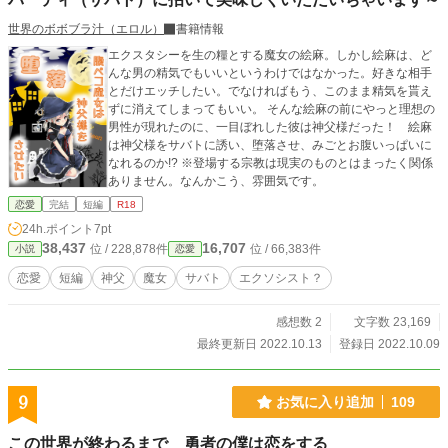
世界のボボブラ汁（エロル）
書籍情報
エクスタシーを生の糧とする魔女の絵麻。しかし絵麻は、ど
んな男の精気でもいいというわけではなかった。好きな相手
とだけエッチしたい。でなければもう、このまま精気を貰え
ずに消えてしまってもいい。 そんな絵麻の前にやっと理想の
男性が現れたのに、一目ぼれした彼は神父様だった！ 絵麻
は神父様をサバトに誘い、堕落させ、みごとお腹いっぱいに
なれるのか!? ※登場する宗教は現実のものとはまったく関係
ありません。なんかこう、雰囲気です。
恋愛
完結
短編
R18
24h.ポイント
7pt
38,437
16,707
位 / 228,878件
位 / 66,383件
小説
恋愛
恋愛
短編
神父
魔女
サバト
エクソシスト？
感想数 2
文字数 23,169
最終更新日 2022.10.13
登録日 2022.10.09
9
お気に入り追加
109
この世界が終わるまで 勇者の僕は恋をする