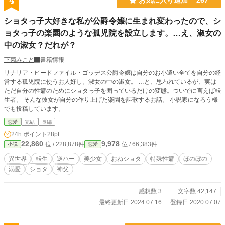
4
ショタっ子大好きな私が公爵令嬢に生まれ変わったので、シ
ョタっ子の楽園のような孤児院を設立します。…え、淑女の
中の淑女？だれが？
下菊みこと
書籍情報
リナリア・ピードファイル・ゴッデス公爵令嬢は自分のお小遣い全てを自分の経
営する孤児院に使うお人好し。淑女の中の淑女。 …と、思われているが、実は
ただ自分の性癖のためにショタっ子を囲っているだけの変態。ついでに言えば転
生者。 そんな彼女が自分の作り上げた楽園を謳歌するお話。 小説家になろう様
でも投稿しています。
恋愛
完結
長編
24h.ポイント
28pt
22,860
9,978
位 / 228,878件
位 / 66,383件
小説
恋愛
異世界
転生
逆ハー
美少女
おねショタ
特殊性癖
ほのぼの
溺愛
ショタ
神父
感想数 3
文字数 42,147
最終更新日 2024.07.16
登録日 2020.07.07