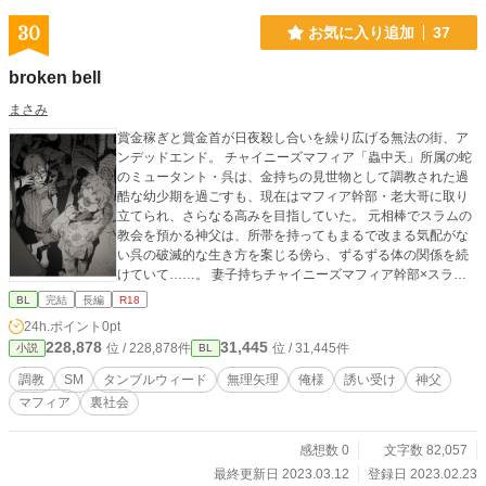
30
お気に入り追加
37
broken bell
まさみ
賞金稼ぎと賞金首が日夜殺し合いを繰り広げる無法の街、ア
ンデッドエンド。 チャイニーズマフィア「蟲中天」所属の蛇
のミュータント・呉は、金持ちの見世物として調教された過
酷な幼少期を過ごすも、現在はマフィア幹部・老大哥に取り
立てられ、さらなる高みを目指していた。 元相棒でスラムの
教会を預かる神父は、所帯を持ってもまるで改まる気配がな
い呉の破滅的な生き方を案じる傍ら、ずるずる体の関係を続
けていて……。 妻子持ちチャイニーズマフィア幹部×スラム
の教会の神父、元バディ腐れ縁セフレカップルのBL。 暴力残
BL
完結
長編
R18
酷表現、男女表現もあるので注意。 （俺様×淫乱/裏社会/マフ
24h.ポイント
0pt
ィア/セフレ/バディ/トラウマ/攻めリバ/妻子持ち/バイオレン
228,878
31,445
位 / 228,878件
位 / 31,445件
小説
BL
ス） まさみの創作BL小説「タンブルウィード」外伝、呉×神
父のカップリング中心の過去編です。 これだけでも読めま
調教
SM
タンブルウィード
無理矢理
俺様
誘い受け
神父
す。 後日劉視点のエピローグを追加するかもしれません。そ
マフィア
裏社会
の際はSNSやここで告知します。 2023/3/12 エピローグ追
加しました。 イラスト：昼行燈（@pieceof_figcake）様/にく
様
感想数 0
文字数 82,057
最終更新日 2023.03.12
登録日 2023.02.23