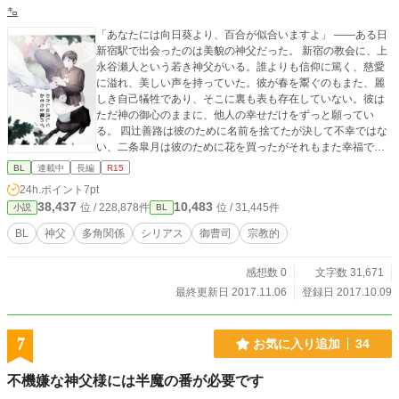
㌔
「あなたには向日葵より、百合が似合いますよ」 ――ある日
新宿駅で出会ったのは美貌の神父だった。 新宿の教会に、上
永谷瀬人という若き神父がいる。誰よりも信仰に篤く、慈愛
に溢れ、美しい声を持っていた。彼が春を鬻ぐのもまた、麗
しき自己犠牲であり、そこに裏も表も存在していない。彼は
ただ神の御心のままに、他人の幸せだけをずっと願ってい
る。 四辻善路は彼のために名前を捨てたが決して不幸ではな
い、二条皐月は彼のために花を買ったがそれもまた幸福であ
った。 上永谷だけが心の奥になにもない。異国の地に置いて
BL
連載中
長編
R15
きてしまった本当の愛は、自分でももう見つけられなかった
24h.ポイント
7pt
し、思い出すこともなかった。 半神の英雄は、神の子を迎え
38,437
10,483
位 / 228,878件
位 / 31,445件
小説
BL
にはこない。 ※この物語はフィクションです。実在するあら
ゆるものとは関係ありません。 ※主軸はBLですが、いろいろ
BL
神父
多角関係
シリアス
御曹司
宗教的
あります。 ※母子の近親相姦表現がほんの一瞬出てきます。
※更新頻度はとても低い
感想数 0
文字数 31,671
最終更新日 2017.11.06
登録日 2017.10.09
7
お気に入り追加
34
不機嫌な神父様には半魔の番が必要です