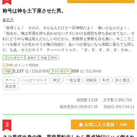
称号は神を土下座させた男。
春志乃
「真尋くん！ その人、そんなんだけど一応神様だよ！ 偉い人なんだよ！」
「知るか。俺は常識を持ち合わせないクズにかける慈悲を持ち合わせてない。そ
れにどうやら俺は死んだらしいのだから、刑務所も警察も法も無い。今ここでこ
いつを殺そうが生かそうが俺の自由だ。あいつが居ないなら地獄に落ちても同じ
だ。なあ、そうだろう？ ティーンクトゥス」 「す、す、す、す、す、すみま
せんでしたあぁあああああああ！」 これは、馬鹿だけど憎み切れない神様ティ
ファンタジー
連載中
長編
R15
ーンクトゥスの為に剣と魔法、そして魔獣たちの息づくアーテル王国でチートが
24h.ポイント
695pt
過ぎる男子高校生・水無月真尋が無自覚チートの親友・鈴木一路と共に神様の為
2,137
359
位 / 228,878件
位 / 53,344件
小説
ファンタジー
と言いながら好き勝手に生きていく物語。 主人公は一途に幼馴染(女性)を想い続
けます。話はゆっくり進んでいきます。 ※教会、神父、などが出てきますが実
チート
ハッピーエンド
神父
一途な愛
幼馴染
転生
剣と魔法
在するものとは一切関係ありません。 ※対応できない可能性がありますので、
異世界
誤字脱字報告は不要です。 ※無断転載は厳に禁じます
感想数 1,528
文字数 2,360,758
最終更新日 2026.07.25
登録日 2017.04.11
3
お気に入り追加
346