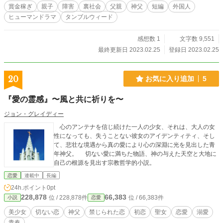
賞金稼ぎ
親子
障害
裏社会
父親
神父
短編
外国人
ヒューマンドラマ
タンブルウィード
感想数 1
文字数 9,551
最終更新日 2023.02.25
登録日 2023.02.25
20
お気に入り追加
5
『愛の霊感』〜風と共に祈りを〜
ジョン・グレイディー
心のアンテナを信じ続けた一人の少女、それは、大人の女
性になっても、失うことない彼女のアイデンティティ、そし
て、悲壮な境遇から真の愛により心の深淵に光を見出した青
年神父。 切ない愛に満ちた物語、神の与えた天空と大地に
自己の根源を見出す宗教哲学的小説。
恋愛
連載中
長編
24h.ポイント
0pt
228,878
66,383
位 / 228,878件
位 / 66,383件
小説
恋愛
美少女
切ない恋
神父
禁じられた恋
初恋
聖女
恋愛
溺愛
青春