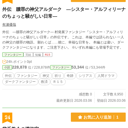
外伝 贖罪の神父アルダーク ―シスター・アルフィリーナ
のちょっと騒がしい日常―
有瀬優哉
外伝 ―贖罪の神父アルダーク― 村発展ファンタジー『シスター・アルフィリ
ーナのちょっと騒がしい日常』の外伝です。 これは、本編では語られない 一人
の神父の贖罪の物語。 願わくば……彼に、幸福な日常を。 本編とは違い、ダー
クファンタジーになります、ご注意下さい。 ※いずれ本編にも登場予定です。
ファンタジー
完結
短編
R15
24h.ポイント
0pt
228,878
53,344
位 / 228,878件
位 / 53,344件
小説
ファンタジー
外伝
ファンタジー
神父
祈り
奇跡
シリアス
人間ドラマ
ダークファンタジー
救済
Ｒ１５
感想数 0
文字数 8,950
最終更新日 2026.03.06
登録日 2026.03.06
24
お気に入り追加
1