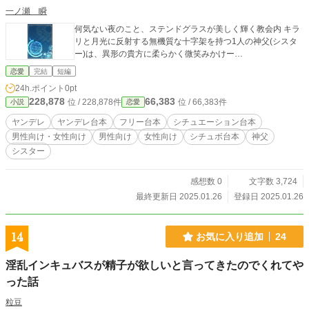
一ノ瀬 瞬
何気ない夜のこと、ステンドグラスが美しく輝く教会内 キラ
リと月光に反射する無機質な十字架を持つ1人の神父(シスタ
ー)は、異形の貴方に柔らかく微笑みかけー…
恋愛
完結
短編
24h.ポイント
0pt
228,878
66,383
位 / 228,878件
位 / 66,383件
小説
恋愛
ヤンデレ
ヤンデレ台本
フリー台本
シチュエーション台本
男性向け・女性向け
男性向け
女性向け
シチュボ台本
神父
シスター
感想数 0
文字数 3,724
最終更新日 2025.01.26
登録日 2025.01.26
14
お気に入り追加
24
淫乱インキュバスが精子が欲しいと言ってきたのでくれてや
った話
粒豆