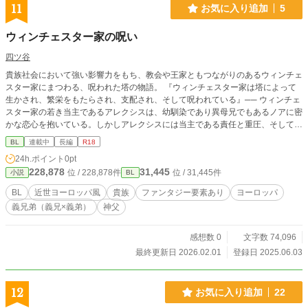
11
お気に入り追加
5
ウィンチェスター家の呪い
四ツ谷
貴族社会において強い影響力をもち、教会や王家ともつながりのあるウィンチェ
スター家にまつわる、呪われた塔の物語。 『ウィンチェスター家は塔によって
生かされ、繁栄をもたらされ、支配され、そして呪われている』── ウィンチェ
スター家の若き当主であるアレクシスは、幼馴染であり異母兄でもあるノアに密
かな恋心を抱いている。しかしアレクシスには当主である責任と重圧、そして塔
の呪いを避けなければならない使命があった。 国は改革期にあり、貴族が支配
BL
連載中
長編
R18
する社会は終わりを告げようとしていた。変わりゆく社会の中で、古き貴族制度
24h.ポイント
0pt
を象徴するウィンチェスター家の当主であるアレクシスはどのような選択をして
228,878
31,445
位 / 228,878件
位 / 31,445件
小説
BL
いくのか。そして、ノアへの愛を守りながら呪いを回避することができるのか。
ウィンチェスター家の若き経済顧問であるレティシア、親類かつ軍人であるイー
BL
近世ヨーロッパ風
貴族
ファンタジー要素あり
ヨーロッパ
ライ、そしてアレクシスの父と因縁のある司祭エゼキエルなど、周囲の人間を巻
義兄弟（義兄×義弟）
神父
き込みながら物語は進んでいく。 （ムーンライトノベルズでも掲載していま
す。）
感想数 0
文字数 74,096
最終更新日 2026.02.01
登録日 2025.06.03
12
お気に入り追加
22