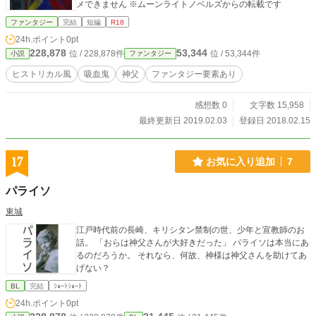
メできません ※ムーンライトノベルズからの転載です
ファンタジー
完結
短編
R18
24h.ポイント
0pt
228,878
53,344
位 / 228,878件
位 / 53,344件
小説
ファンタジー
ヒストリカル風
吸血鬼
神父
ファンタジー要素あり
感想数 0
文字数 15,958
最終更新日 2019.02.03
登録日 2018.02.15
17
お気に入り追加
7
パライソ
東城
江戸時代前の長崎、キリシタン禁制の世、少年と宣教師のお
話。 「おらは神父さんが大好きだった」 パライソは本当にあ
るのだろうか。 それなら、何故、神様は神父さんを助けてあ
げない？
BL
完結
ｼｮｰﾄｼｮｰﾄ
24h.ポイント
0pt