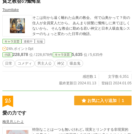
貧乏教会の懺悔室
Tsumitake
そこは街から遠く離れた山奥の教会。 何で山奥かって？街の
住人が全員変人だから。 あんまり頻繁に懺悔しに来てほしく
ないから。 そんな教会に勤める若い神父と日本人吸血鬼シス
ターのちょっと変わった日常の物語。
キャラ文芸
連載中
短編
24h.ポイント
0pt
228,878
5,635
位 / 228,878件
位 / 5,635件
小説
キャラ文芸
日常
コメディ
男主人公
神父
吸血鬼
感想数 1
文字数 6,351
最終更新日 2024.01.13
登録日 2024.01.05
25
お気に入り追加
1
愛の力です
梅見月ふたよ
特別なことは一つも無いけれど｡ 現実とリンクする非現実的