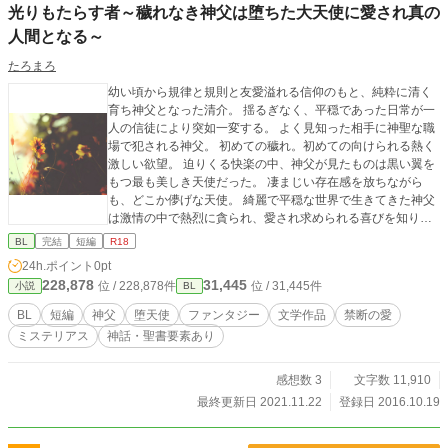
光りもたらす者～穢れなき神父は堕ちた大天使に愛され真の
人間となる～
たろまろ
幼い頃から規律と規則と友愛溢れる信仰のもと、純粋に清く
育ち神父となった清介。 揺るぎなく、平穏であった日常が一
人の信徒により突如一変する。 よく見知った相手に神聖な職
場で犯される神父。 初めての穢れ。初めての向けられる熱く
激しい欲望。 迫りくる快楽の中、神父が見たものは黒い翼を
もつ最も美しき天使だった。 凄まじい存在感を放ちながら
も、どこか儚げな天使。 綺麗で平穏な世界で生きてきた神父
は激情の中で熱烈に貪られ、愛され求められる喜びを知り自
我を知る。 神父は意思を持った人間となる。 短編
BL
完結
短編
R18
24h.ポイント
0pt
228,878
31,445
位 / 228,878件
位 / 31,445件
小説
BL
BL
短編
神父
堕天使
ファンタジー
文学作品
禁断の愛
ミステリアス
神話・聖書要素あり
感想数 3
文字数 11,910
最終更新日 2021.11.22
登録日 2016.10.19