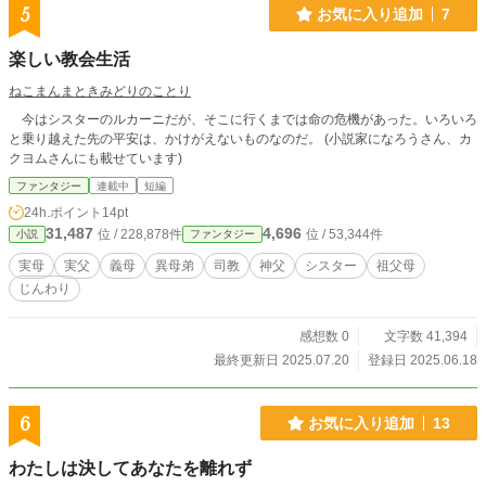
5
お気に入り追加
7
楽しい教会生活
ねこまんまときみどりのことり
今はシスターのルカーニだが、そこに行くまでは命の危機があった。いろいろ
と乗り越えた先の平安は、かけがえないものなのだ。 (小説家になろうさん、カ
クヨムさんにも載せています)
ファンタジー
連載中
短編
24h.ポイント
14pt
31,487
4,696
位 / 228,878件
位 / 53,344件
小説
ファンタジー
実母
実父
義母
異母弟
司教
神父
シスター
祖父母
じんわり
感想数 0
文字数 41,394
最終更新日 2025.07.20
登録日 2025.06.18
6
お気に入り追加
13
わたしは決してあなたを離れず