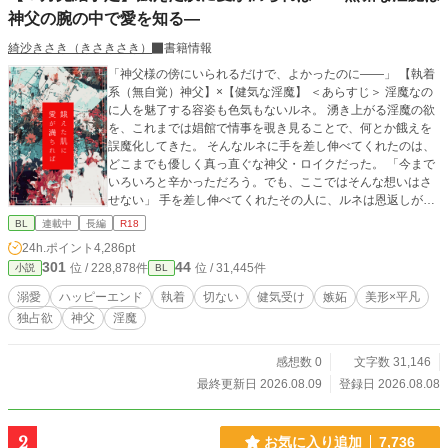
神父の腕の中で愛を知る―
綺沙きさき（きさきさき）
書籍情報
「神父様の傍にいられるだけで、よかったのに――」 【執着
系（無自覚）神父】×【健気な淫魔】 ＜あらすじ＞ 淫魔なの
に人を魅了する容姿も色気もないルネ。 湧き上がる淫魔の欲
を、これまでは娼館で情事を覗き見ることで、何とか餓えを
誤魔化してきた。 そんなルネに手を差し伸べてくれたのは、
どこまでも優しく真っ直ぐな神父・ロイクだった。 「今まで
いろいろと辛かっただろう。でも、ここではそんな想いはさ
せない」 手を差し伸べてくれたその人に、ルネは恩返しがし
たかった。 けれど、ルネの“欲”は、日に日にロイクだけに向
BL
連載中
長編
R18
かっていって……―― 抑えきれないルネの渇きと、知らず深
24h.ポイント
4,286pt
まるロイクの執着。 そしてれ違うふたりの行き着く先は――
301
44
位 / 228,878件
位 / 31,445件
小説
BL
溺愛
ハッピーエンド
執着
切ない
健気受け
嫉妬
美形×平凡
独占欲
神父
淫魔
感想数 0
文字数 31,146
最終更新日 2026.08.09
登録日 2026.08.08
2
お気に入り追加
7,736