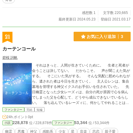
感想数 1
文字数 220,665
最終更新日 2024.05.23
登録日 2021.03.17
21
お気に入り追加
3
カーテンコール
碧桜 詞帆
それはきっと、人間が生きていくために。 生者と死者が
会うことは決してない。 だからこそ。 声が聞こえた気が
する。 そこにいた気がする。 そんな気配に慰められなが
ら、遺された者は今日を生きていく。 主人公レンは、集合
墓地を管理する神父イクスのお手伝いを任されていた。 先
日幽霊となった少女レーズィは、自分の死が原因で心を病ん
でしまった父を心配して、どうやら成仏できないでいるらし
い。 落ち込んでいるレーズィに、何かしてやれることはな
いかと探すレンだが――。 ※ゲーム用シナリオとして書き
ファンタジー
完結
短編
上げたものを、小説版に手直ししたものです。 背景・スチ
24h.ポイント
0pt
ル・BGM・SE・キャラの登場退出などに頼って描写していな
228,878
53,344
位 / 228,878件
位 / 53,344件
小説
ファンタジー
いところも多々あるので、読みにくいかもしれません…。
元々は友人に大学の学祭展示用として頼まれて作ったシナリ
幽霊
悪魔
神父
感動系
少女
星
音楽
悲恋
親子愛