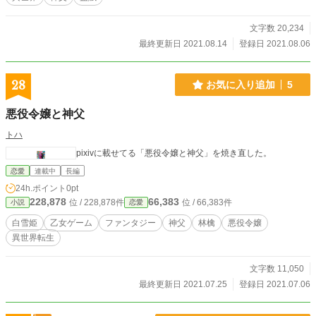
文字数 20,234
最終更新日 2021.08.14
登録日 2021.08.06
28
お気に入り追加
5
悪役令嬢と神父
トハ
pixivに載せてる「悪役令嬢と神父」を焼き直した。
恋愛
連載中
長編
24h.ポイント
0pt
228,878
66,383
位 / 228,878件
位 / 66,383件
小説
恋愛
白雪姫
乙女ゲーム
ファンタジー
神父
林檎
悪役令嬢
異世界転生
文字数 11,050
最終更新日 2021.07.25
登録日 2021.07.06