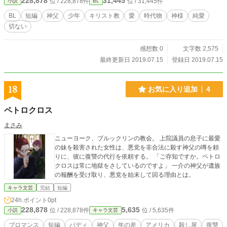
228,878
31,445
位 / 228,878件
位 / 31,445件
小説
BL
BL
短編
神父
少年
キリスト教
愛
時代物
神様
純愛
切ない
感想数 0
文字数 2,575
最終更新日 2019.07.15
登録日 2019.07.15
18
お気に入り追加
4
ペトロクロス
まさみ
ニューヨーク、ブルックリンの教会。 上院議員の息子に最愛
の妹を殺害された女性は、悪党を非合法に殺す神父の噂を頼
りに、彼に復讐の代行を依頼する。 「ご存知ですか。ペトロ
クロスは常に地獄をさしているのですよ」 一介の神父が遺族
の報酬を受け取り、悪党を始末して回る理由とは。
キャラ文芸
完結
短編
24h.ポイント
0pt
228,878
5,635
位 / 228,878件
位 / 5,635件
小説
キャラ文芸
ブロマンス
短編
バディ
神父
年の差
アメリカ
殺し屋
復讐