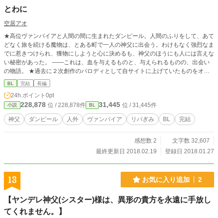
とわに
空居アオ
★高位ヴァンパイアと人間の間に生まれたダンピール。人間のふりをして、あて
どなく旅を続ける魔物は、とある町で一人の神父に出会う。わけもなく強烈なま
でに惹きつけられ、獲物にしようと心に決めるも、神父のほうにも人には言えな
い秘密があった。 ――これは、血を与えるものと、与えられるものの、出会い
の物語。 ★過去に２次創作のパロディとして自サイトに上げていたものをオリ
ジナルに書き直しました。ダンピール、ヴァンパイアについての解釈は捏造要素
BL
完結
長編
有。登場人物の性質上、若干の流血表現も有。キス以上の要素はありませんの
24h.ポイント
0pt
で、そういったものをお求めの方はご注意ください。
228,878
31,445
位 / 228,878件
位 / 31,445件
小説
BL
神父
ダンピール
人外
ヴァンパイア
リバぎみ
BL
完結
感想数 2
文字数 32,607
最終更新日 2018.02.19
登録日 2018.01.27
13
お気に入り追加
2
【ヤンデレ神父(シスター)様は、異形の貴方を永遠に手放し
てくれません。】