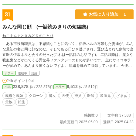
31
お気に入り追加
1
みんな同じ顔 (一話読みきりの短編集)
ねこまんまときみどりのことり
ある市役所職員は、不思議なことに気づく。伊坂ネルの再婚した妻達が、みん
な最初の妻と同じ顔なのだ。そしてある日ひき逃げされ、運び込まれた病院で当
直医の伊坂ネルと会うのだった(これは一話目のお話です)。 二話以降は、魔女や
吸血鬼などが出てくる異世界ファンタジーのものが多いです。 主にサイコホラ
ーが多めで、あんまり怖くないですよ。 短編を纏めて収録しています。 今後も
少しずつ、短編を載せていきます。 一度読んだお話がある方は、ごめんなさ
ホラー
連載中
短編
い。短編はこちらに纏めました。 (小説家になろうさん、カクヨムさんにも一部
24h.ポイント
0pt
にも載せています)
228,878
8,512
位 / 228,878件
位 / 8,512件
小説
ホラー
義母と義妹
クローン
魔女
天使
神父
医師
吸血鬼
ざまぁ
貴族
転生
感想数 0
文字数 37,588
最終更新日 2025.05.09
登録日 2025.04.23