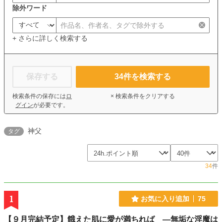
除外ワード
+ さらに詳しく検索する
保存する
34
件を検索する
検索条件の保存には
ロ
× 検索条件をクリアする
グイン
が必要です。
神父
タグ
34
件
1
お気に入り追加
75
【９月完結予定】餓えた肌に愛が満ちれば ―無垢な淫魔は