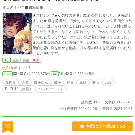
すなぎ もりこ
書籍情報
★スピンオフ★その後の勇者と魔王 公開しました。 ★完結し
ました★ 僕は勇者だ。 使命なんてどうでもいいし面倒だった
けれど、逃げられないことはわかっていた。 どうせ村に帰っ
てもひとりぼっちなことは変わらない。 それなら従うしかな
いのだと思っていた。 けれど、僕は君に出会ってしまった。
まんまるな月のように力強く美しい君に。 無気力な勇者が絶
望的な恋に身を焦がす物語。 彼の恋の結末を見届けていただ
けると幸いです。
BL
完結
長編
R18
24h.ポイント
7pt
38,437
10,483
位 / 228,878件
位 / 31,445件
小説
BL
異世界
勇者
魔王討伐
魔王
神父
暴露
友情
恋愛
BL/R-18（終盤）
ハッピーエンド
感想数 89
文字数 119,974
最終更新日 2024.11.26
登録日 2024.10.07
10
お気に入り追加
22