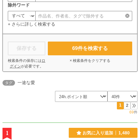
除外ワード
+ さらに詳しく検索する
保存する
69
件を検索する
検索条件の保存には
ロ
× 検索条件をクリアする
グイン
が必要です。
一途な愛
タグ
1
2
69
件
1
お気に入り追加
1,480