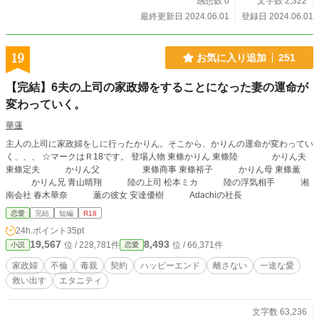
感想数 0
文字数 2,322
最終更新日 2024.06.01
登録日 2024.06.01
19
お気に入り追加
251
【完結】6夫の上司の家政婦をすることになった妻の運命が
変わっていく。
華蓮
主人の上司に家政婦をしに行ったかりん。そこから、かりんの運命が変わってい
く、、、 ☆マークはＲ18です。 登場人物 東條かりん 東條陸 かりん夫
東條定夫 かりん父 東條商事 東條裕子 かりん母 東條薫
かりん兄 青山晴翔 陸の上司 松本ミカ 陸の浮気相手 湘
南会社 春木華奈 薫の彼女 安達優樹 Adachiの社長
恋愛
完結
短編
R18
24h.ポイント
35pt
19,567
8,493
位 / 228,781件
位 / 66,371件
小説
恋愛
家政婦
不倫
毒親
契約
ハッピーエンド
離さない
一途な愛
救い出す
エタニティ
文字数 63,236