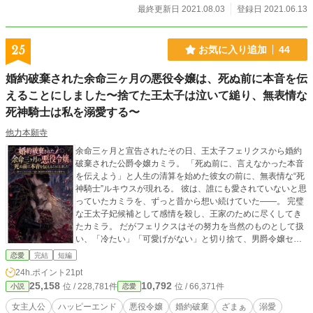
最終更新日 2021.08.03
登録日 2021.06.13
25
お気に入り追加
44
婚約破棄された余命三ヶ月の悪役令嬢は、死ぬ前に本音を伝
えることにしました〜捨てた王太子は泣いて縋り、無表情な
死神騎士は私を溺愛する〜
他力本願寺
余命三ヶ月と宣告されたその日、王太子フェリクスから婚約
破棄された公爵令嬢カミラ。 「死ぬ前に、言えなかった本音
を伝えよう」と人生の清算を始めた彼女の前に、無表情な“死
神騎士”ルキウスが現れる。 彼は、誰にも愛されていないと思
っていたカミラを、ずっと昔から想い続けていた――。 完璧
な王太子妃候補として感情を殺し、王家のために尽くしてき
たカミラ。 だがフェリクスはその努力を当然のものとして扱
い、「冷たい」「可愛げがない」と切り捨て、男爵令嬢セシ
リアを選ぶ。 けれど、カミラが去った途端、王宮の政務は崩
恋愛
完結
短編
壊し始める。 彼女がどれほど国を支えていたのか、周囲はよ
24h.ポイント
21pt
うやく気づき始めた。 一方、カミラの星涙症は刻一刻と命を
25,158
10,792
位 / 228,781件
位 / 66,371件
小説
恋愛
削っていく。 そんな彼女を救うため、死神騎士ルキウスは自
らの命を削る覚悟で魔力を注ぎ続ける。 「お前は俺を愛して
女主人公
ハッピーエンド
悪役令嬢
婚約破棄
ざまぁ
溺愛