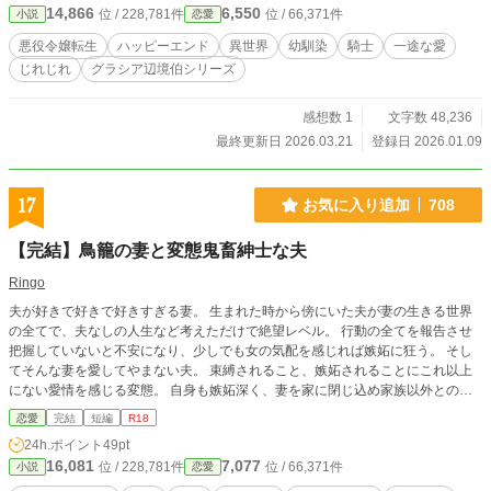
14,866
6,550
位 / 228,781件
位 / 66,371件
小説
恋愛
重に愛されてます にて、親世代の恋愛模様を描いてます。
悪役令嬢転生
ハッピーエンド
異世界
幼馴染
騎士
一途な愛
じれじれ
グラシア辺境伯シリーズ
感想数 1
文字数 48,236
最終更新日 2026.03.21
登録日 2026.01.09
17
お気に入り追加
708
【完結】鳥籠の妻と変態鬼畜紳士な夫
Ringo
夫が好きで好きで好きすぎる妻。 生まれた時から傍にいた夫が妻の生きる世界
の全てで、夫なしの人生など考えただけで絶望レベル。 行動の全てを報告させ
把握していないと不安になり、少しでも女の気配を感じれば嫉妬に狂う。 そし
てそんな妻を愛してやまない夫。 束縛されること、嫉妬されることにこれ以上
にない愛情を感じる変態。 自身も嫉妬深く、妻を家に閉じ込め家族以外との接
触や交流を遮断。 時に激しい妄想に駆られて俺様キャラが降臨し、妻を言葉と
恋愛
完結
短編
R18
行為で追い込む鬼畜でもある。 そんなメンヘラ妻と変態鬼畜紳士夫が織り成す
24h.ポイント
49pt
日常をご覧あれ。 ୨୧┈┈┈┈┈┈┈┈┈┈┈┈୨୧ ※現代もの ※R18内容濃いめ
16,081
7,077
位 / 228,781件
位 / 66,371件
小説
恋愛
(作者調べ) ※ガッツリ行為エピソード多め ※上記が苦手な方はご遠慮ください
完結まで執筆済み