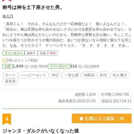
称号は神を土下座させた男。
春志乃
「真尋くん！ その人、そんなんだけど一応神様だよ！ 偉い人なんだよ！」
「知るか。俺は常識を持ち合わせないクズにかける慈悲を持ち合わせてない。そ
れにどうやら俺は死んだらしいのだから、刑務所も警察も法も無い。今ここでこ
いつを殺そうが生かそうが俺の自由だ。あいつが居ないなら地獄に落ちても同じ
だ。なあ、そうだろう？ ティーンクトゥス」 「す、す、す、す、す、すみま
せんでしたあぁあああああああ！」 これは、馬鹿だけど憎み切れない神様ティ
ファンタジー
連載中
長編
R15
ーンクトゥスの為に剣と魔法、そして魔獣たちの息づくアーテル王国でチートが
24h.ポイント
745pt
過ぎる男子高校生・水無月真尋が無自覚チートの親友・鈴木一路と共に神様の為
1,849
316
位 / 228,781件
位 / 53,309件
小説
ファンタジー
と言いながら好き勝手に生きていく物語。 主人公は一途に幼馴染(女性)を想い続
けます。話はゆっくり進んでいきます。 ※教会、神父、などが出てきますが実
チート
ハッピーエンド
神父
一途な愛
幼馴染
転生
剣と魔法
在するものとは一切関係ありません。 ※対応できない可能性がありますので、
異世界
誤字脱字報告は不要です。 ※無断転載は厳に禁じます
感想数 1,528
文字数 2,360,758
最終更新日 2026.07.25
登録日 2017.04.11
4
お気に入り追加
29
ジャンヌ・ダルクがいなくなった後