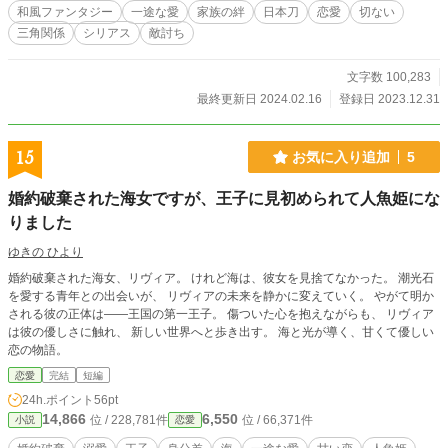
早は傷つく。 そんな二人の様子に気付き、輝はある決断を下す。理屈として
和風ファンタジー
一途な愛
家族の絆
日本刀
恋愛
切ない
は正しい行動だったが、輝にとっては、つらく苦しい決断だった。
三角関係
シリアス
敵討ち
文字数 100,283
最終更新日 2024.02.16
登録日 2023.12.31
15
お気に入り追加
5
婚約破棄された海女ですが、王子に見初められて人魚姫にな
りました
ゆきの ひより
婚約破棄された海女、リヴィア。 けれど海は、彼女を見捨てなかった。 潮光石
を愛する青年との出会いが、 リヴィアの未来を静かに変えていく。 やがて明か
される彼の正体は——王国の第一王子。 傷ついた心を抱えながらも、 リヴィア
は彼の優しさに触れ、 新しい世界へと歩き出す。 海と光が導く、甘くて優しい
恋の物語。
恋愛
完結
短編
24h.ポイント
56pt
14,866
6,550
位 / 228,781件
位 / 66,371件
小説
恋愛