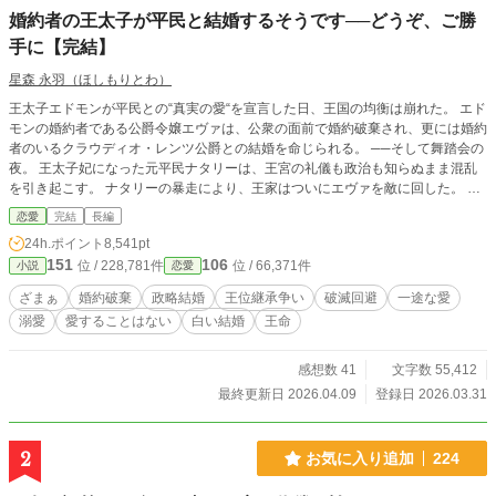
婚約者の王太子が平民と結婚するそうです──どうぞ、ご勝
手に【完結】
星森 永羽（ほしもりとわ）
王太子エドモンが平民との“真実の愛“を宣言した日、王国の均衡は崩れた。 エド
モンの婚約者である公爵令嬢エヴァは、公衆の面前で婚約破棄され、更には婚約
者のいるクラウディオ・レンツ公爵との結婚を命じられる。 ──そして舞踏会の
夜。 王太子妃になった元平民ナタリーは、王宮の礼儀も政治も知らぬまま混乱
を引き起こす。 ナタリーの暴走により、王家はついにエヴァを敵に回した。 王
族は焦り、貴族は離反し、反王派は勢力を拡大。 王国は“内乱寸前”へと傾いてい
恋愛
完結
長編
く。 そんな中、エヴァの前に跪いたのは王太子の従弟アレクシス・レンツ。
24h.ポイント
8,541pt
「僕と結婚してほしい。 僕以外が王になれば、この国は沈む」 冷静で聡明な
151
106
位 / 228,781件
位 / 66,371件
小説
恋愛
少年は、エヴァを“未来の国母”に据えるためチャンスを求めた。 「３ヶ月以内
に、私をその気にさせてご覧なさい」 エヴァは、アレクシスに手を差し伸べ
ざまぁ
婚約破棄
政略結婚
王位継承争い
破滅回避
一途な愛
た。 それからの２人は──？ ⚠️ 本作は AI の生成した文章を一部に使っていま
溺愛
愛することはない
白い結婚
王命
す。視点が頻繁に変わります。
感想数 41
文字数 55,412
最終更新日 2026.04.09
登録日 2026.03.31
2
お気に入り追加
224