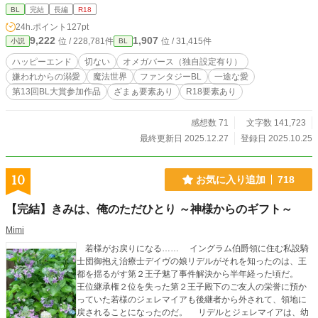
ィスは存在していた。 レティスが愛する人の所へ戻れるよう
BL
完結
長編
R18
にと、ラシェルは体の入れ替わる禁忌の魔法を行使し『嫌わ
24h.ポイント
127pt
れててごめん』 そう言って消えてしまう。 一年後。 ラシェ
9,222
1,907
位 / 228,781件
位 / 31,415件
小説
BL
ルの姿で、レティスは目を覚ました。 その姿のまま、エルド
レッドと再会するが……。 ＊＊＊ オメガバース独自設定あり
ハッピーエンド
切ない
オメガバース（独自設定有り）
ます。 扉絵は、センサン様よりいただいた大切なFAです。AI
嫌われからの溺愛
魔法世界
ファンタジーBL
一途な愛
学習禁止です。
第13回BL大賞参加作品
ざまぁ要素あり
R18要素あり
感想数 71
文字数 141,723
最終更新日 2025.12.27
登録日 2025.10.25
10
お気に入り追加
718
【完結】きみは、俺のただひとり ～神様からのギフト～
Mimi
若様がお戻りになる…… イングラム伯爵領に住む私設騎
士団御抱え治療士デイヴの娘リデルがそれを知ったのは、王
都を揺るがす第２王子魅了事件解決から半年経った頃だ。
王位継承権２位を失った第２王子殿下のご友人の栄誉に預か
っていた若様のジェレマイアも後継者から外されて、領地に
戻されることになったのだ。 リデルとジェレマイアは、幼