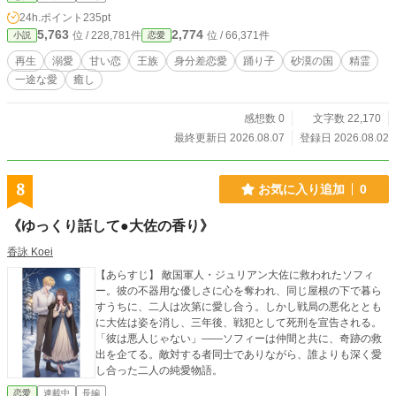
24h.ポイント
235pt
5,763
2,774
位 / 228,781件
位 / 66,371件
小説
恋愛
再生
溺愛
甘い恋
王族
身分差恋愛
踊り子
砂漠の国
精霊
一途な愛
癒し
感想数 0
文字数 22,170
最終更新日 2026.08.07
登録日 2026.08.02
8
お気に入り追加
0
《ゆっくり話して●大佐の香り》
香詠 Koei
【あらすじ】 敵国軍人・ジュリアン大佐に救われたソフィ
ー。彼の不器用な優しさに心を奪われ、同じ屋根の下で暮ら
すうちに、二人は次第に愛し合う。しかし戦局の悪化ととも
に大佐は姿を消し、三年後、戦犯として死刑を宣告される。
「彼は悪人じゃない」――ソフィーは仲間と共に、奇跡の救
出を企てる。敵対する者同士でありながら、誰よりも深く愛
し合った二人の純愛物語。
恋愛
連載中
長編