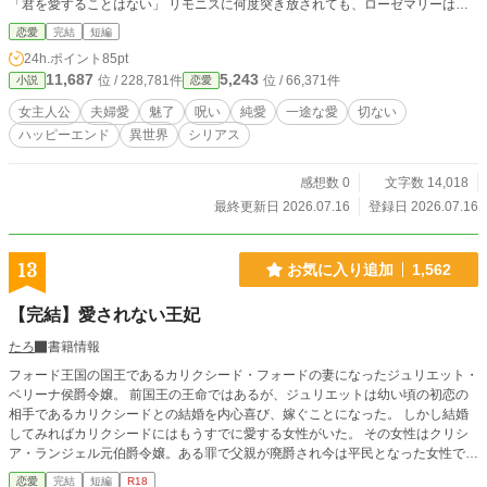
「君を愛することはない」 リモニスに何度突き放されても、ローゼマリーは彼
と離縁しない。この冷たい言葉にこそ、理由があったから。 ＊ ＊ ＊ 他のサ
恋愛
完結
短編
イトにも投稿しています。
24h.ポイント
85pt
11,687
5,243
位 / 228,781件
位 / 66,371件
小説
恋愛
女主人公
夫婦愛
魅了
呪い
純愛
一途な愛
切ない
ハッピーエンド
異世界
シリアス
感想数 0
文字数 14,018
最終更新日 2026.07.16
登録日 2026.07.16
13
お気に入り追加
1,562
【完結】愛されない王妃
たろ
書籍情報
フォード王国の国王であるカリクシード・フォードの妻になったジュリエット・
ベリーナ侯爵令嬢。 前国王の王命ではあるが、ジュリエットは幼い頃の初恋の
相手であるカリクシードとの結婚を内心喜び、嫁ぐことになった。 しかし結婚
してみればカリクシードにはもうすでに愛する女性がいた。 その女性はクリシ
ア・ランジェル元伯爵令嬢。ある罪で父親が廃爵され今は平民となった女性で、
カリクシードと結婚することは叶わず、父である前国王がジュリエットとの結婚
恋愛
完結
短編
R18