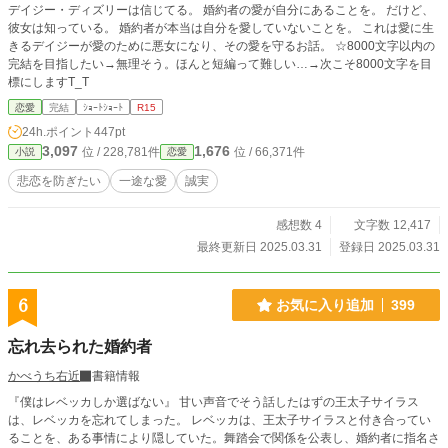
デイジー・ディズリーは信じてる。 婚約者の愛が自分にあることを。 だけど、
彼女は知っている。 婚約者が本当は自分を愛していないことを。 これは愛に生
きるデイジーが愛のために悪女になり、その愛を守るお話。 ☆8000文字以内の
完結を目指したい→無理そう。ほんと短編って難しい…→次こそ8000文字を目
標にしますT_T
恋愛
完結
ｼｮｰﾄｼｮｰﾄ
R15
24h.ポイント
447pt
3,097
1,676
位 / 228,781件
位 / 66,371件
小説
恋愛
悲恋を防ぎたい
一途な愛
誠実
感想数 4
文字数 12,417
最終更新日 2025.03.31
登録日 2025.03.31
6
お気に入り追加
399
忘れ去られた婚約者
かべうち右近
書籍情報
『僕はレベッカしか選ばない』 甘い声音でそう話したはずの王太子サイラス
は、レベッカを忘れてしまった。 レベッカは、王太子サイラスと付き合ってい
ることを、ある事情により隠していた。舞踏会で関係を公表し、婚約者に指名さ