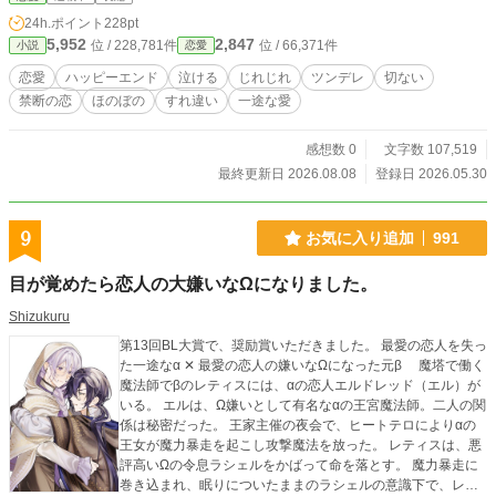
24h.ポイント
228pt
5,952
2,847
位 / 228,781件
位 / 66,371件
小説
恋愛
恋愛
ハッピーエンド
泣ける
じれじれ
ツンデレ
切ない
禁断の恋
ほのぼの
すれ違い
一途な愛
感想数 0
文字数 107,519
最終更新日 2026.08.08
登録日 2026.05.30
9
お気に入り追加
991
目が覚めたら恋人の大嫌いなΩになりました。
Shizukuru
第13回BL大賞で、奨励賞いただきました。 最愛の恋人を失っ
た一途なα‪ ✕‬‪‪ 最愛の恋人の嫌いなΩになった元β 魔塔で働く
魔法師でβのレティスには、αの恋人エルドレッド（エル）が
いる。 エルは、Ω嫌いとして有名なαの王宮魔法師。二人の関
係は秘密だった。 王家主催の夜会で、ヒートテロによりαの
王女が魔力暴走を起こし攻撃魔法を放った。 レティスは、悪
評高いΩの令息ラシェルをかばって命を落とす。 魔力暴走に
巻き込まれ、眠りについたままのラシェルの意識下で、レテ