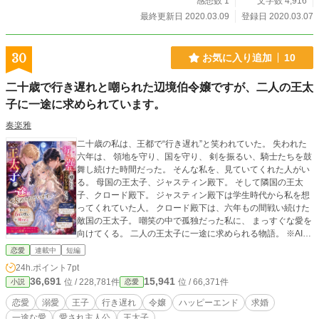
感想数 1
文字数 4,916
最終更新日 2020.03.09
登録日 2020.03.07
30
お気に入り追加
10
二十歳で行き遅れと嘲られた辺境伯令嬢ですが、二人の王太
子に一途に求められています。
奏楽雅
二十歳の私は、王都で“行き遅れ”と笑われていた。 失われた
六年は、 領地を守り、国を守り、 剣を振るい、騎士たちを鼓
舞し続けた時間だった。 そんな私を、見ていてくれた人がい
る。 母国の王太子、ジャスティン殿下。 そして隣国の王太
子、クロード殿下。 ジャスティン殿下は学生時代から私を想
ってくれていた人。 クロード殿下は、六年もの間戦い続けた
敵国の王太子。 嘲笑の中で孤独だった私に、 まっすぐな愛を
向けてくる。 二人の王太子に一途に求められる物語。 ※AI使
用：表紙作成、誤字脱字チェック、時代考証の資料収集 ※ア
恋愛
連載中
短編
ルファポリスオンリー 感想頂けました。 ありがとうございま
24h.ポイント
7pt
す。 第２話書かせて頂きました。 リソースが無いので不定期
36,691
15,941
位 / 228,781件
位 / 66,371件
小説
恋愛
になりますが 細々と続けさせてください。
恋愛
溺愛
王子
行き遅れ
令嬢
ハッピーエンド
求婚
一途な愛
愛され主人公
王太子