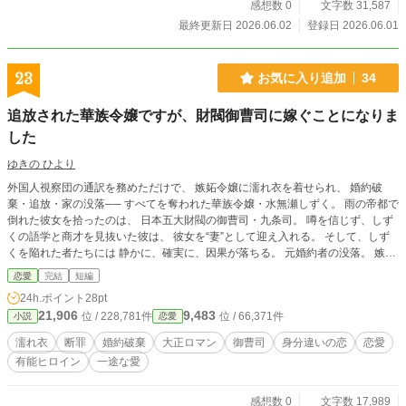
感想数 0
文字数 31,587
最終更新日 2026.06.02
登録日 2026.06.01
23
お気に入り追加
34
追放された華族令嬢ですが、財閥御曹司に嫁ぐことになりま
した
ゆきの ひより
外国人視察団の通訳を務めただけで、 嫉妬令嬢に濡れ衣を着せられ、 婚約破
棄・追放・家の没落── すべてを奪われた華族令嬢・水無瀬しずく。 雨の帝都で
倒れた彼女を拾ったのは、 日本五大財閥の御曹司・九条司。 噂を信じず、しず
くの語学と商才を見抜いた彼は、 彼女を“妻”として迎え入れる。 そして、しず
くを陥れた者たちには 静かに、確実に、因果が落ちる。 元婚約者の没落。 嫉妬
令嬢の追放。 社交界の沈黙。 ──雨の中で震えていた令嬢が、 帝都の頂点へ返
恋愛
完結
短編
り咲く物語。 大正浪漫 × 才能開花 × 優しい溺愛。
24h.ポイント
28pt
21,906
9,483
位 / 228,781件
位 / 66,371件
小説
恋愛
濡れ衣
断罪
婚約破棄
大正ロマン
御曹司
身分違いの恋
恋愛
有能ヒロイン
一途な愛
感想数 0
文字数 17,989