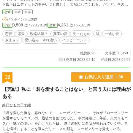
ド殿下はユディットの事をいつも優しく、大切にしてくれる。 だけど、その度
にユディットの心は苦しくなっていく。 こんな自分が彼の婚約者でいていいの
恋愛
完結
短編
か。 自分のような理由で互いの気持ちを無視して決められた婚約者は、 バーナ
24h.ポイント
120pt
ードが再び心惹かれる“真実の愛”の相手を見つける邪魔になっているだけなので
9,599
4,261
位 / 228,781件
位 / 66,371件
小説
恋愛
は？ そんな心揺れる日々の中、 二人の前に、亡くなった王女とそっくりの女性
が現れる。 実は、王女は襲撃の日、こっそり逃がされていて実は生きてい
恋愛
溺愛
政略結婚？
真実の愛
失ったもの
嘘
一途な愛
る…… なんて噂もあって────
ざまぁ？
思い込み・すれ違い
ハッピーエンド
感想数 98
文字数 81,959
最終更新日 2023.02.15
登録日 2023.02.02
12
お気に入り追加
88
【完結】私に「君を愛することはない」と言う夫には理由が
ある
終日ひもの干す紐
「君を愛した俺を、忘れないで……ローゼマリー……」 それが『ローゼマリー
を愛するリモニス』の、最後の言葉になった。 事の発端は二年前、夫のリモニ
スが『魅了の呪い』をかけられた日。 魅了の呪いに自我が奪われていく中、自
らを犠牲にすることを選んだリモニスの顔を、ローゼマリーは覚えている。