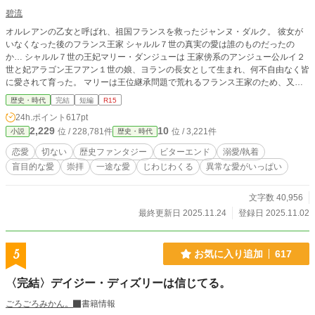
碧流
オルレアンの乙女と呼ばれ、祖国フランスを救ったジャンヌ・ダルク。 彼女が
いなくなった後のフランス王家 シャルル７世の真実の愛は誰のものだったの
か… シャルル７世の王妃マリー・ダンジューは 王家傍系のアンジュー公ルイ２
世と妃アラゴン王フアン１世の娘、ヨランの長女として生まれ、何不自由なく皆
に愛されて育った。 マリーは王位継承問題で荒れるフランス王家のため、又従
兄弟となるシャルルと結婚する。それは紛れもない政略結婚であったが、マリー
歴史・時代
完結
短編
R15
は初めて会った日から、シャルルを深く愛し、シャルルからも愛されていた。
24h.ポイント
617pt
『…それは、本当に…？』 今日も謎の声が彼女を追い詰める…
2,229
10
位 / 228,781件
位 / 3,221件
小説
歴史・時代
恋愛
切ない
歴史ファンタジー
ビターエンド
溺愛/執着
盲目的な愛
崇拝
一途な愛
じわじわくる
異常な愛がいっぱい
文字数 40,956
最終更新日 2025.11.24
登録日 2025.11.02
5
お気に入り追加
617
〈完結〉デイジー・ディズリーは信じてる。
ごろごろみかん。
書籍情報