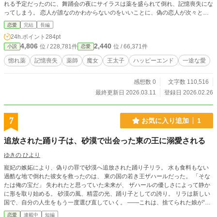
れる予定だったのに、舞踊会の夜にサイラスは薬を盛られて倒れ、記憶喪失にな
ってしまう。 恋人が誰なのかわからないのをいいことに、偽の恋人が次々と名
乗りをあげ王太子の婚約者の座を狙ってくる。おかげで不信に陥ったサイラス
恋愛
完結
長編
に、レベッカは自分が恋人だと名乗り出せなくなってしまった。 サイラスの記
24h.ポイント
284pt
憶喪失を解消するため、薬師兼魔女であるレベッカは恋人であることを隠しなが
4,806
2,440
位 / 228,781件
位 / 66,371件
小説
恋愛
ら、事件調査を協力することになった。そうして記憶が戻らないまま二人の距離
は再び近づいていく。だが、そんなおりにサイラスの偽の恋人を名乗りでた令嬢
惚れ薬
記憶喪失
薬師
魔女
王太子
ハッピーエンド
一途な愛
たちが、次々と襲われる事件も起き始めて……！？ ※他のサイトにも掲載して
います。 毎日更新です。
感想数 0
文字数 110,516
最終更新日 2026.03.11
登録日 2026.02.26
7
お気に入り追加
1
追放された踊り子は、砂漠で出会った東の王に溺愛される
ゆきの ひより
寵妃の嫉妬により、偽りの罪で砂漠へ追放された踊り子リラ。 水も食料もない
過酷な地で倒れた彼女を救ったのは、 東の国の若き王ザハールだった。 「そな
たは俺の宝だ」 失われたと思っていた未来が、 ザハールの優しさによって静か
に形を取り始める。 砂漠の風、精霊の光、踊り子としての誇り。 リラは新しい
国で、自分の人生をもう一度選び直していく。 ——これは、捨てられた娘が“本
当に愛される場所”へ辿り着く恋の物語。
恋愛
連載中
短編