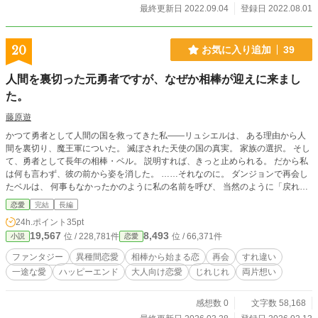
最終更新日 2022.09.04
登録日 2022.08.01
20
お気に入り追加
39
人間を裏切った元勇者ですが、なぜか相棒が迎えに来まし
た。
藤原遊
かつて勇者として人間の国を救ってきた私――リュシエルは、 ある理由から人
間を裏切り、魔王軍についた。 滅ぼされた天使の国の真実。 家族の選択。 そし
て、勇者として長年の相棒・ベル。 説明すれば、きっと止められる。 だから私
は何も言わず、彼の前から姿を消した。 ……それなのに。 ダンジョンで再会し
たベルは、 何事もなかったかのように私の名前を呼び、 当然のように「戻れ」
と言った。 それは作戦なのか。 勇者としての判断なのか。 それとも――私情な
恋愛
完結
長編
のか。 凱旋式での派手な告白さえ、 私は信じきれずにいた。 天使一族は裏切り
24h.ポイント
35pt
者となり、 今の私と一緒にいることは、 ベルにとって何の保証にもならない。
19,567
8,493
位 / 228,781件
位 / 66,371件
小説
恋愛
それでも彼は、夜の静けさの中で言葉にする。 「俺は、そばにいたい」 相棒と
して特別だった時間と、 恋愛として踏み込んでいいのか分からなかった想い。
ファンタジー
異種間恋愛
相棒から始まる恋
再会
すれ違い
疑い、すれ違い、それでも向き合った先で、 私はようやく――彼の本心を受け
一途な愛
ハッピーエンド
大人向け恋愛
じれじれ
両片想い
取る。 これは、 人間を裏切った元勇者と、 それでも迎えに来た相棒の、 じれ甘
で少し重たい恋愛ファンタジー。
感想数 0
文字数 58,168