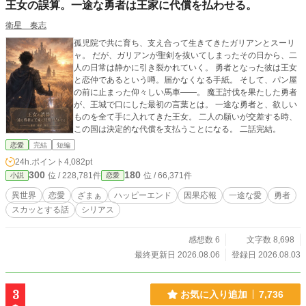
王女の誤算。一途な勇者は王家に代償を払わせる。
衛星 奏志
孤児院で共に育ち、支え合って生きてきたガリアンとスーリ
ャ。 だが、ガリアンが聖剣を抜いてしまったその日から、二
人の日常は静かに引き裂かれていく。 勇者となった彼は王女
と恋仲であるという噂。届かなくなる手紙。 そして、パン屋
の前に止まった仰々しい馬車——。 魔王討伐を果たした勇者
が、王城で口にした最初の言葉とは。 一途な勇者と、欲しい
ものを全て手に入れてきた王女。 二人の願いが交差する時、
この国は決定的な代償を支払うことになる。 二話完結。
恋愛
完結
短編
24h.ポイント
4,082pt
300
180
位 / 228,781件
位 / 66,371件
小説
恋愛
異世界
恋愛
ざまぁ
ハッピーエンド
因果応報
一途な愛
勇者
スカッとする話
シリアス
感想数 6
文字数 8,698
最終更新日 2026.08.06
登録日 2026.08.03
3
お気に入り追加
7,736