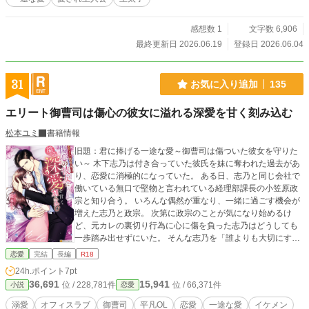
感想数 1
文字数 6,906
最終更新日 2026.06.19
登録日 2026.06.04
31
お気に入り追加
135
エリート御曹司は傷心の彼女に溢れる深愛を甘く刻み込む
松本ユミ
書籍情報
旧題：君に捧げる一途な愛～御曹司は傷ついた彼女を守りた
い～ 木下志乃は付き合っていた彼氏を妹に奪われた過去があ
り、恋愛に消極的になっていた。 ある日、志乃と同じ会社で
働いている無口で堅物と言われている経理部課長の小笠原政
宗と知り合う。 いろんな偶然が重なり、一緒に過ごす機会が
増えた志乃と政宗。 次第に政宗のことが気になり始めるけ
ど、元カレの裏切り行為に心に傷を負った志乃はどうしても
一歩踏み出せずにいた。 そんな志乃を「誰よりも大切にす
る」と言って政宗は一途な愛で包み込み、二人の距離は縮ま
恋愛
完結
長編
R18
っていく。 だけど、ひょんなことから政宗がとある会社の御
24h.ポイント
7pt
曹司だと知った志乃。 政宗本人からそのことを聞かされてい
36,691
15,941
位 / 228,781件
位 / 66,371件
小説
恋愛
ない志乃はショックを受けてーーー。
溺愛
オフィスラブ
御曹司
平凡OL
恋愛
一途な愛
イケメン