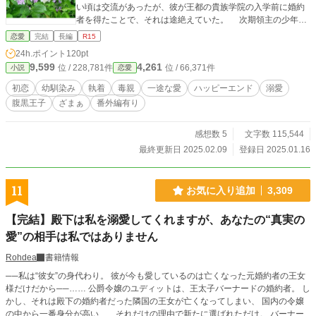
い頃は交流があったが、彼が王都の貴族学院の入学前に婚約
者を得たことで、それは途絶えていた。 次期領主の少年と
平民の少女とでは身分が違う。 婚約も破棄となり、約束さ
恋愛
完結
長編
R15
れていた輝かしい未来も失って。 再び、リデルの前に現れ
24h.ポイント
120pt
たジェレマイアは…… ＊ 番外編の『最愛から２番目の
9,599
4,261
位 / 228,781件
位 / 66,371件
小説
恋愛
恋』完結致しました そちらの方にも、お立ち寄りいただけ
ましたら、幸いです
初恋
幼馴染み
執着
毒親
一途な愛
ハッピーエンド
溺愛
腹黒王子
ざまぁ
番外編有り
感想数 5
文字数 115,544
最終更新日 2025.02.09
登録日 2025.01.16
11
お気に入り追加
3,309
【完結】殿下は私を溺愛してくれますが、あなたの“真実の
愛”の相手は私ではありません
Rohdea
書籍情報
──私は“彼女”の身代わり。 彼が今も愛しているのは亡くなった元婚約者の王女
様だけだから──…… 公爵令嬢のユディットは、王太子バーナードの婚約者。 し
かし、それは殿下の婚約者だった隣国の王女が亡くなってしまい、 国内の令嬢
の中から一番身分が高い……それだけの理由で新たに選ばれただけ。 バーナー