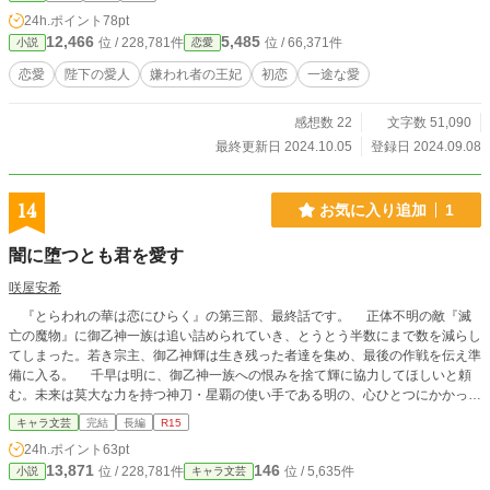
を強引に勧めたのだった。 そしてすぐにハワー帝国に正妃であるジュリエット
24h.ポイント
78pt
がカリクシードの妹のマリーナの代わりに人質として行くことになった。 皇帝
12,466
5,485
位 / 228,781件
位 / 66,371件
小説
恋愛
であるベルナンドは聡明で美しい誇り高きジュリエットに惹かれ何度も自分のも
のにならないかと乞う。 だがベルナンドに対して首を縦に振ることはなかっ
恋愛
陛下の愛人
嫌われ者の王妃
初恋
一途な愛
た。 一年後祖国に帰ることになった、ジュリエット。 そこにはジュリエットの
居場所はなかった。 それでも愛するカリクシードのために耐えながら正妃とし
感想数 22
文字数 51,090
て頑張ろうとするジュリエット。 彼女に味方する者はこの王宮にはあまりにも
数少なく、謂れのない罪を着せられ追い込まれていくジュリエットに手を差し伸
最終更新日 2024.10.05
登録日 2024.09.08
べるのはベルナンドだった。 少しずつ妻であるジュリエットへ愛を移すカリク
シードと人妻ではあるけど一途にジュリエットを愛するベルナンド。 最後にジ
ュリエットが選ぶのは。
14
お気に入り追加
1
闇に堕つとも君を愛す
咲屋安希
『とらわれの華は恋にひらく』の第三部、最終話です。 正体不明の敵『滅
亡の魔物』に御乙神一族は追い詰められていき、とうとう半数にまで数を減らし
てしまった。若き宗主、御乙神輝は生き残った者達を集め、最後の作戦を伝え準
備に入る。 千早は明に、御乙神一族への恨みを捨て輝に協力してほしいと頼
む。未来は莫大な力を持つ神刀・星覇の使い手である明の、心ひとつにかかって
いると先代宗主・輝明も遺書に書き残していた。 けれど明は了承しない。け
キャラ文芸
完結
長編
R15
れど内心では、愛する母親を殺された恨みと、自分を親身になって育ててくれた
24h.ポイント
63pt
御乙神一族の人々への親愛に板ばさみになり苦悩していた。 そして明は千早
13,871
146
位 / 228,781件
位 / 5,635件
小説
キャラ文芸
を突き放す。それは千早を大切に思うゆえの行動だったが、明に想いを寄せる千