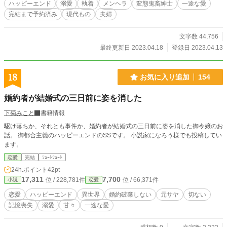
ハッピーエンド
溺愛
執着
メンヘラ
変態鬼畜紳士
一途な愛
完結まで予約済み
現代もの
夫婦
文字数 44,756
最終更新日 2023.04.18
登録日 2023.04.13
18
お気に入り追加
154
婚約者が結婚式の三日前に姿を消した
下菊みこと
書籍情報
駆け落ちか、それとも事件か、婚約者が結婚式の三日前に姿を消した御令嬢のお
話。 御都合主義のハッピーエンドのSSです。 小説家になろう様でも投稿してい
ます。
恋愛
完結
ｼｮｰﾄｼｮｰﾄ
24h.ポイント
42pt
17,311
7,700
位 / 228,781件
位 / 66,371件
小説
恋愛
恋愛
ハッピーエンド
異世界
婚約破棄しない
元サヤ
切ない
記憶喪失
溺愛
甘々
一途な愛