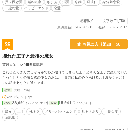
異世界恋愛
婚約破棄
ざまぁ
溺愛
令嬢
辺境伯
身分差恋愛
一途な愛
ハッピーエンド
恋愛
感想数 0
文字数 71,750
最終更新日 2026.05.13
登録日 2026.04.14
29
お気に入り追加
58
壊れた王子と最後の魔女
荷居人(にいと)
書籍情報
これはたくさんのしがらみで心が壊れてしまった王子とそんな王子に恋していた
たったひとりの魔女族の少女のお話。 ｢貴方に私の心をあげるね｣ 温かくも悲し
いお話をあなたに送ります。
恋愛
完結
短編
24h.ポイント
7pt
36,691
15,941
位 / 228,781件
位 / 66,371件
小説
恋愛
魔女
王子
死ネタ
メリーバットエンド
死ネタあり
一途な愛
童話風