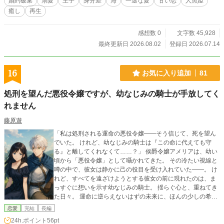
婚約破棄
溺愛
王子
身分差
海
一途な愛
甘い恋
人魚姫
癒し
再生
感想数 0
文字数 45,928
最終更新日 2026.08.02
登録日 2026.07.14
16
お気に入り追加
81
処刑を望んだ悪役令嬢ですが、幼なじみの騎士が手放してく
れません
藤原遊
「私は処刑される運命の悪役令嬢――そう信じて、死を望ん
でいた。 けれど、幼なじみの騎士は『この命に代えても守
る』と離してくれなくて……？」 侯爵令嬢アメリアは、幼い
頃から「悪役令嬢」として囁かれてきた。 その冷たい視線と
噂の中で、彼女は静かに己の役目を受け入れていた――。 け
れど、すべてを遠ざけようとする彼女の前に現れたのは、ま
っすぐに想いを示す幼なじみの騎士。 揺らぐ心と、重ねてき
た日々。 運命に逆らえないはずの未来に、ほんの少しの希望
が灯る。 切なく、温かく、甘やかに紡がれる悪役令嬢物語。
恋愛
完結
長編
最後まで見届けていただければ幸いです。 ※ 攻略対象の叔母
24h.ポイント
56pt
である悪役令嬢に転生したけれど、なぜか攻略対象の甥に激