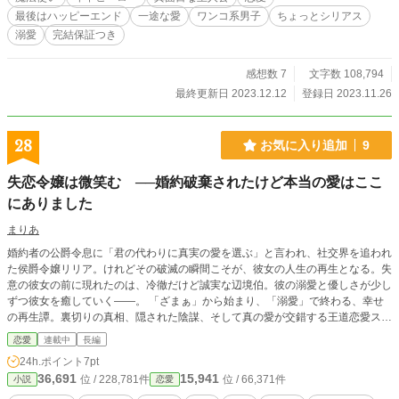
年下可愛い系一途なヒーローの年の差ラブストーリーです。
最後はハッピーエンド
一途な愛
ワンコ系男子
ちょっとシリアス
溺愛
完結保証つき
感想数 7
文字数 108,794
最終更新日 2023.12.12
登録日 2023.11.26
28
お気に入り追加
9
失恋令嬢は微笑む ──婚約破棄されたけど本当の愛はここ
にありました
まりあ
婚約者の公爵令息に「君の代わりに真実の愛を選ぶ」と言われ、社交界を追われ
た侯爵令嬢リリア。けれどその破滅の瞬間こそが、彼女の人生の再生となる。失
意の彼女の前に現れたのは、冷徹だけど誠実な辺境伯。彼の溺愛と優しさが少し
ずつ彼女を癒していく――。 「ざまぁ」から始まり、「溺愛」で終わる、幸せ
の再生譚。裏切りの真相、隠された陰謀、そして真の愛が交錯する王道恋愛スト
ーリー。
恋愛
連載中
長編
24h.ポイント
7pt
36,691
15,941
位 / 228,781件
位 / 66,371件
小説
恋愛