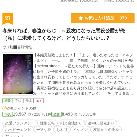
最終更新日 2026.03.28
登録日 2026.02.13
21
お気に入り追加
379
冬来りなば、春遠からじ ～親友になった悪役公爵が俺
（私）に求愛してくるけど、どうしたらいい…？
ウリ坊
書籍情報
【本編完結致しました！】 「よっ、逢いたかったぜ…アルフ
ァルド」 「──…」 前世で攻略し尽くした女の子向けRPG
【meteor stream ～星たちの行方～】通称ミティストの世界
に転生した子爵令嬢のミラ。 本編とはほぼ関係ないキャラ
に生まれ変わってしまいガッカリしていたミラだが、すぐに
思い直して周囲を巻き込みながら日々を楽しく生きていた。
実家が裕福なこともあり身分を隠して自分の店を設立し、
次々とヒット商品を世に送り出していく。 そして１６歳の
成人に至るまで資金繰りの傍ら冒険者として活躍し、シリウ
恋愛
完結
長編
R15
スという偽名で周りから悟られることのないよう秘密裏に実
24h.ポイント
35pt
力も伸ばしていく。 趣味と実益を兼ね、ミティストで気が
19,567
8,493
位 / 228,781件
位 / 66,371件
小説
恋愛
かりだった彼のために──。 ゲームの中で幼い頃から続く
不幸な人生を呪い、高貴な生命と引き換えにラスボスを復活
恋愛ファンタジー
性別反転
剣と魔法あり
途中BL要素あり
させてしまう悲劇の脇役、ドラコニス公爵家のアルファル
ハッピーエンド
一途な愛
じれ甘
イケメン
友情からの溺愛
ド。 ミラは性別を反転できるロストアイテムを手に入
ヤンデレ