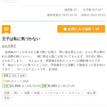
れ、ミティストの舞台である魔法アカデミアへ入学する。
そして男としてアルファルドに近づく。 性別、名前、身
分…全てを偽り、貴方を幸せにしてみせます！！ 周りを振
感想数 22
文字数 817,427
り回す破天荒な主人公ミラと、彼女（彼）に翻弄される無気
最終更新日 2023.10.10
登録日 2022.03.03
力な悪役公爵の恋愛ファンタジー。 【旧 転生令嬢は悪役公
爵を救いたい！〜ラスボス復活を阻止して、推しのハッピー
エンドをつかみ取れ〜 】 ※ストックがなくなり次第ノロノ
22
お気に入り追加
19
ロ更新になるのでご了承下さい。 ※RPG要素はそこまでない
ですが、戦闘シーンが入りますのでご注意下さいませ。 ※Ｂ
王子は私に気づかない
Ｌ要素はありますが、ＢＬではありません。主人公の性別が
途中で女→男に変わるので付け足してあります。男として登
あおき華子
場していますが、女だと思いながら読んでもらえると楽しん
従姉妹のペトロネラから森で呪いを受け、男に姿を変えられ、さらに声も奪わ
で頂けると思います。最終的にはまた変わる予定です。 ※フ
れた伯爵の娘ジョーン。 城に帰るも誰にも気づいてもらえず、父の兵に捕ら
ァンタジーから恋愛に変更致しました。 ※９０話くらいま
えられてしまう。 そんなとき、突然城を訪れたジョーンの婚約者ラルフ王
では全く甘さはありません。ほぼファンタジー寄りです。
子。彼はジョーンに気づくどころか、浮気相手だと誤解して殺気立った目を向け
※Ｒ−１５からＲ−１８に変更するかもしれません。ご了承下
てきて…… ※ハッピーエンドです。全16話
さいませ。まだ未定ですが、話は（※）で区切りますので苦
手な方は飛ばして下さいm(_ _)m ※ファンタジー系は初めて
恋愛
完結
短編
書きますので、何卒温かくお見守り下さいませ。細かい描写
24h.ポイント
28pt
も苦手なので何卒宜しくお願い致します。
21,906
9,483
位 / 228,781件
位 / 66,371件
小説
恋愛
恋愛
呪い
溺愛
執着
ハッピーエンド
ロマンス
一途な愛
完結