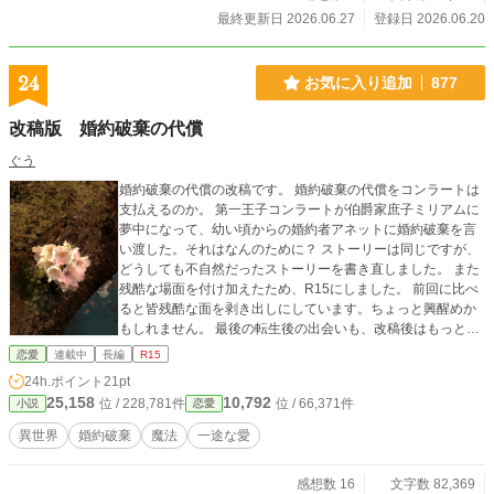
最終更新日 2026.06.27
登録日 2026.06.20
24
お気に入り追加
877
改稿版 婚約破棄の代償
ぐう
婚約破棄の代償の改稿です。 婚約破棄の代償をコンラートは
支払えるのか。 第一王子コンラートが伯爵家庶子ミリアムに
夢中になって、幼い頃からの婚約者アネットに婚約破棄を言
い渡した。それはなんのために？ ストーリーは同じですが、
どうしても不自然だったストーリーを書き直しました。 また
残酷な場面を付け加えたため、R15にしました。 前回に比べ
ると皆残酷な面を剥き出しにしています。ちょっと興醒めか
もしれません。 最後の転生後の出会いも、改稿後はもっと長
くなっています。
恋愛
連載中
長編
R15
24h.ポイント
21pt
25,158
10,792
位 / 228,781件
位 / 66,371件
小説
恋愛
異世界
婚約破棄
魔法
一途な愛
感想数 16
文字数 82,369