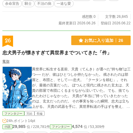
いたはずだ」と縋る元王太子。 「俺の隣で、何度でもわがま
余命宣告
騎士
不治の病
一途な愛
まを言え」と手を離さない死神騎士。 これは、死を覚悟した
令嬢が初めて本音で生き、捨てた男を完全に過去へ置き去り
にして、本当の愛に救われる物語。 全5話完結済み。 最後は
感想数 0
文字数 26,845
必ずハッピーエンドです。
最終更新日 2026.06.26
登録日 2026.06.22
26
お気に入り追加
26
忠犬男子が懐きすぎて異世界までついてきた「件」
竜弥
異世界に転生する直前、天貴（てんき）が選べた“持ち物”は三
つ── だが、彼はひとつしか持たなかった。 残されたのは部
屋と、布団と、そして──忠犬。 「クータンを頼む」。それ
が、最後の言葉だった。 ぽつんと現代に残された玄太は、天
貴の部屋で布団にくるまりながら泣いていた。 でも、捨てら
れたわけじゃなかった。 天貴が“本当に”持っていきたかった
のは、玄太だったのだ。 その事実を知った瞬間、忠犬は立ち
上がる。 天貴の武器を手に、異世界転送の手はずを整え、 天
貴が今どんな敵と向き合い、何に苦しんでいるのかを知った
ファンタジー
完結
長編
玄太は、叫ぶ。 ──忘れ物はおれ！…届けに行くっすから！
24h.ポイント
14pt
これは、異世界に送られた大好きな先輩を追って、 “忠犬男
29,985
4,574
位 / 228,781件
位 / 53,309件
小説
ファンタジー
子”が次元を越えて追いかける、少しおかしくてちょっと泣け