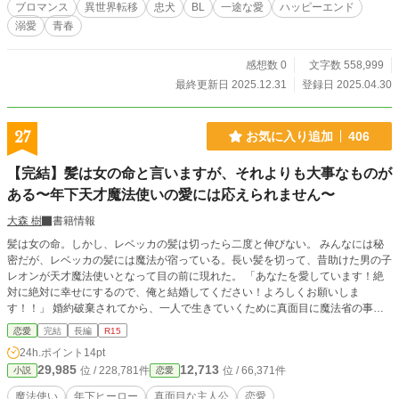
る物語。
ブロマンス
異世界転移
忠犬
BL
一途な愛
ハッピーエンド
溺愛
青春
感想数 0
文字数 558,999
最終更新日 2025.12.31
登録日 2025.04.30
27
お気に入り追加
406
【完結】髪は女の命と言いますが、それよりも大事なものが
ある〜年下天才魔法使いの愛には応えられません〜
大森 樹
書籍情報
髪は女の命。しかし、レベッカの髪は切ったら二度と伸びない。 みんなには秘
密だが、レベッカの髪には魔法が宿っている。長い髪を切って、昔助けた男の子
レオンが天才魔法使いとなって目の前に現れた。 「あなたを愛しています！絶
対に絶対に幸せにするので、俺と結婚してください！よろしくお願いしま
す！！」 婚約破棄されてから、一人で生きていくために真面目に魔法省の事務
員として働いていたレベッカ。天才魔法使いとして入団してきた新人レオンに急
恋愛
完結
長編
R15
に告白されるが、それを拒否する。しかし彼は全く諦める気配はない。 「レベ
24h.ポイント
14pt
ッカさん！レベッカさん！」とまとわりつくレオンを迷惑に思いながらも、スト
29,985
12,713
位 / 228,781件
位 / 66,371件
小説
恋愛
レートに愛を伝えてくる彼に次第に心惹かれていく…….。しかし、レベッカは
レオンの気持ちに答えられないある理由があった。 年上訳あり真面目ヒロイン×
魔法使い
年下ヒーロー
真面目な主人公
恋愛