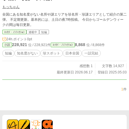
もっちゃん
全国にある知名度がない名所や謎エリアを珍名所・珍謎エリアとして紹介の第二
弾。 不定期更新。基本的には、土日の夜7時投稿。 今日からゴールデンウィー
クの間は毎日更新。
ｴｯｾｲ・ﾉﾝﾌｨｸｼｮﾝ
連載中
短編
24h.ポイント
0pt
228,921
8,868
位 / 228,921件
位 / 8,868件
小説
ｴｯｾｲ・ﾉﾝﾌｨｸｼｮﾝ
短編
知名度がない
珍スポット
日本全国
一話完結
感想数 1
文字数 14,927
最終更新日 2026.06.17
登録日 2025.05.03
1
件