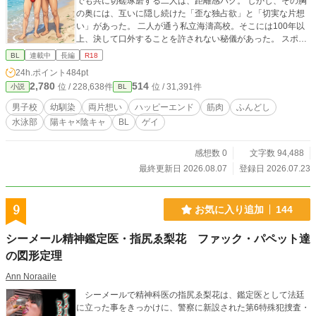
でも共に切磋琢磨する二人は、距離感バク。 しかし、その胸
の奥には、互いに隠し続けた「歪な独占欲」と「切実な片想
い」があった。 二人が通う私立海濤高校。そこには100年以
上、決して口外することを許されない秘儀があった。 スポー
ツ特待生の少年たちが、合宿の際に辿り着く場所――それ
BL
連載中
長編
R18
は、孤島に鎮座する「金精様」の社。 両片想いだった和穂と
24h.ポイント
484pt
陽介は、前日の秘密の「ふんどし練習」でお互いへの思いを
2,780
514
位 / 228,638件
位 / 31,391件
小説
BL
募らせて、臨海合宿に臨む。そこで課せられたのは、あまり
に苛烈で、官能的な神事だった。 触れ合う素肌の熱、高鳴る
男子校
幼馴染
両片想い
ハッピーエンド
筋肉
ふんどし
鼓動、そして互いの「欲」を封じ込められた絶望的なまでの
水泳部
陽キャ×陰キャ
BL
ゲイ
渇き。 静寂に包まれた社の中で、二人はただ、相手の体温だ
けを頼りに「男」への階段を登っていく。 やがて儀式が終わ
り、重い鎖が解き放たれたとき。 極限まで高まった二人の
感想数 0
文字数 94,488
「好き」は、もはや誰にも止められない衝動となって爆発す
最終更新日 2026.08.07
登録日 2026.07.23
る。 「陽介のちんこ…早く欲しい…」 「もう、和穂ぉ…ほん
と煽んなって…俺、マジで余裕ゼロなんだからさ…」 神前で
捧げられるのは、純潔と、魂を分かち合う初契り。 幼馴染と
9
お気に入り追加
144
いう「殻」が壊れるとき、二人の関係はどこへ向かうのか―
―。 ～～～～～～～ ＜登場人物＞ ☆橘和穂（主人公） 【身
シーメール精神鑑定医・指尻ゑ梨花 ファック・パペット達
長】165cm 【体重】56kg 【誕生日】11月28日（いて座）
の図形定理
【血液型】Ａ型 【部活】水泳部 【容姿】黒髪 中性
的で整った童顔の美形。 褐色肌で、スリムな筋肉質
Ann Noraaile
【性格】真面目で、やや陰キャ。 人見知りが結構激
しい でも、周りはわりと観察している いろ
シーメールで精神科医の指尻ゑ梨花は、鑑定医として法廷
いろ気にするタイプ。 陽介と二人だと、よくしゃべ
に立った事をきっかけに、警察に新設された第6特殊犯捜査・