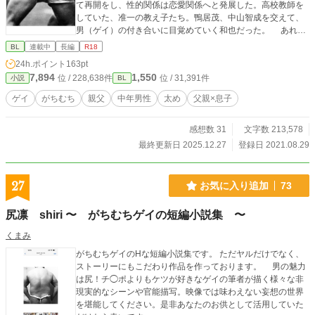
て再開をし、性的関係は恋愛関係へと発展した。高校教師を
していた、准一の教え子たち。鴨居茂、中山智成を交えて、
男（ゲイ）の付き合いに目覚めていく和也だった。 あれか
ら3年が経ち、和也も周囲の状況には新たなる男たちが登場。
BL
連載中
長編
R18
更なる男の深みにはまりゲイであることを自覚していく和也
24h.ポイント
163pt
であった。
7,894
1,550
位 / 228,638件
位 / 31,391件
小説
BL
ゲイ
がちむち
親父
中年男性
太め
父親×息子
感想数 31
文字数 213,578
最終更新日 2025.12.27
登録日 2021.08.29
27
お気に入り追加
73
尻凛 shiri 〜 がちむちゲイの短編小説集 〜
くまみ
がちむちゲイのHな短編小説集です。 ただヤルだけでなく、
ストーリーにもこだわり作品を作っております。 男の魅力
は尻！チ◯ポよりもケツが好きなゲイの筆者が描く様々な非
現実的なシーンや官能描写。映像では味わえない妄想の世界
を堪能してください。是非あなたのお供として活用していた