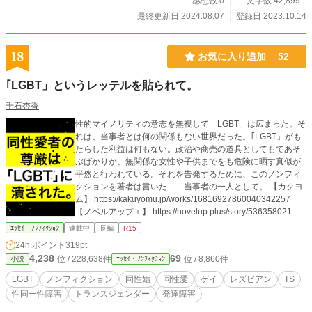
感想数 0
文字数 42,899
最終更新日 2024.08.07
登録日 2023.10.14
18
お気に入り追加
52
｢LGBT」というレッテルを貼られて。
千石杏香
性的マイノリティの意志を無視して「LGBT」は広まった。そ
れは、当事者とは何の関係もない世界だった。｢LGBT」がも
たらした利益は何もない。政治や商売の道具としてもてあそ
ぶばかりか、無関係な女性や子供までをも危険に晒す真似が
平然と行われている。それを告発するために、このノンフィ
クションを著者は書いた――当事者の一人として。 【カクヨ
ム】 https://kakuyomu.jp/works/16816927860040342257
【ノベルアップ＋】 https://novelup.plus/story/536358021
【小説家になろう】 https://ncode.syosetu.com/n1469hu/
ｴｯｾｲ・ﾉﾝﾌｨｸｼｮﾝ
連載中
長編
R15
24h.ポイント
319pt
4,238
69
位 / 228,638件
位 / 8,860件
小説
ｴｯｾｲ・ﾉﾝﾌｨｸｼｮﾝ
LGBT
ノンフィクション
同性婚
同性愛
ゲイ
レズビアン
TS
性同一性障害
トランスジェンダー
発達障害