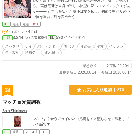
を切り出すと、普段は余裕のある竜牙が泣いて激しく拒絶す
る。 実は竜牙は自身の逞しい体型に深いコンプレックスがあ
り────？ 本心を知った慧斗は愛を伝え、初めて明かりの下
で体を重ねて絆を深め合う。
BL
完結
短編
R18
24h.ポイント
411pt
3,244
592
位 / 228,638件
位 / 31,391件
小説
BL
スパダリ
ゲイ
バーテンダー
社会人
年の差
溺愛
イケメン
年下攻め
筋肉受け
すれ違い
感想数 0
文字数 29,204
最終更新日 2026.06.14
登録日 2026.06.14
13
お気に入り追加
270
マッチョ兄貴調教
Shin Shinkawa
ジムでよく会うガタイのいい兄貴をメス堕ちさせて調教して
いく話です。
BL
連載中
ｼｮｰﾄｼｮｰﾄ
R18