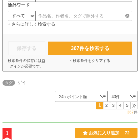
除外ワード
+ さらに詳しく検索する
保存する
367
件を検索する
検索条件の保存には
ロ
× 検索条件をクリアする
グイン
が必要です。
ゲイ
タグ
1
2
3
4
5
367
件
1
お気に入り追加
72