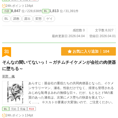
24h.ポイント
134pt
8,847
1,813
位 / 228,638件
位 / 31,391件
小説
BL
BL
調教
露出
変態
ゲイ
感想数 0
文字数 8,027
最終更新日 2026.04.04
登録日 2026.04.01
31
お気に入り追加
104
そんなの聞いてないっ！～ガチムチイケメンが会社の肉便器
に堕ちる～
草野 楓
あらすじ：親会社の重役たちの共同肉便器となった、イケメ
ンサラリーマン、瀬名。性欲だけでなく、排泄も管理される
みじめな恥辱まみれの無様な日々。だが、もともとドMの素
質のあった瀬名は、次第にメス堕ちの快楽を覚えてい
く……。 ※スカトロ要素が大変強いので、ご注意ください。
BL
完結
長編
R18
24h.ポイント
134pt