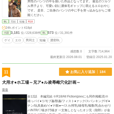
男性のパンツの中を描いた作品となってます。 最近のツルツ
ル男子より、可愛い顔に濃体毛ギャップに萌えるエロおやじ
です。 是非、ご自身のパンツの中に手を突っ込みながらご堪
能ください。
BL
完結
短編
R18
24h.ポイント
418pt
3,181
573
位 / 228,638件
位 / 31,391件
小説
BL
ゲイ
エロ
男同士
短編
濃密BL
感想数 0
文字数 714,964
最終更新日 2026.08.01
登録日 2025.01.20
11
お気に入り追加
184
犬用オ●ホ工場～兄ア●ル凌辱雌穴化計画～
雷音
全12話 本編完結 ※R18/All Fiction(pixvにも同作掲載済)※
雄っパイ●リ/モブ姦/獣姦/フィスト●ァック/スパンキング/ギ●
チン/玩具責め/イ●マ/飲●ー/スカ/搾乳/雄母乳/複数/乳合わせ/リ
バ/NTR/♡喘ぎ/汚喘ぎ 一文無しとなったオジ兄（陸郎）が金