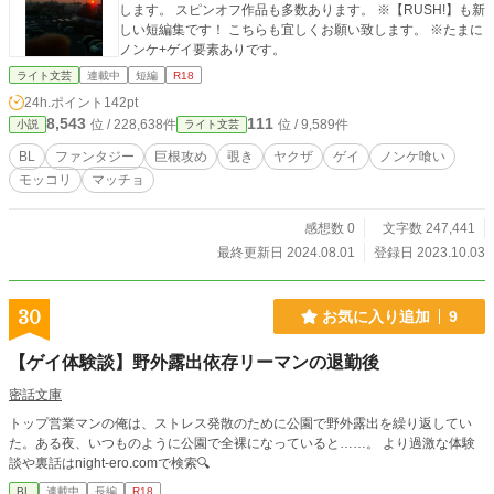
します。 スピンオフ作品も多数あります。 ※【RUSH!】も新
しい短編集です！ こちらも宜しくお願い致します。 ※たまに
ノンケ+ゲイ要素ありです。
ライト文芸
連載中
短編
R18
24h.ポイント
142pt
8,543
111
位 / 228,638件
位 / 9,589件
小説
ライト文芸
BL
ファンタジー
巨根攻め
覗き
ヤクザ
ゲイ
ノンケ喰い
モッコリ
マッチョ
感想数 0
文字数 247,441
最終更新日 2024.08.01
登録日 2023.10.03
30
お気に入り追加
9
【ゲイ体験談】野外露出依存リーマンの退勤後
密話文庫
トップ営業マンの俺は、ストレス発散のために公園で野外露出を繰り返してい
た。ある夜、いつものように公園で全裸になっていると……。 より過激な体験
談や裏話はnight-ero.comで検索🔍
BL
連載中
長編
R18