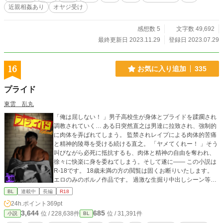
近親相姦あり
オヤジ受け
感想数 5
文字数 49,692
最終更新日 2023.11.29
登録日 2023.07.29
16
お気に入り追加
335
プライド
東雲 乱丸
「俺は屈しない！ 」男子高校生が身体とプライドを蹂躙され
調教されていく… ある日突然直之は男達に拉致され、強制的
に肉体を弄ばれてしまう。 監禁されレイプによる肉体的苦痛
と精神的陵辱を受ける続ける直之。 「ヤメてくれー！ 」そう
叫びながら必死に抵抗するも、肉体と精神の自由を奪われ、
徐々に快楽に身を委ねてしまう。そして遂に―― この小説は
R-18です。 18歳未満の方の閲覧は固くお断りいたします。
エロのみのポルノ作品です。 過激な生掘り中出しシーン等を
含む暴力的な性表現がありますのでご注意下さい。 詳しくは
BL
連載中
長編
R18
タグを確認頂き、苦手要素が含まれる方はお避け下さい。 こ
24h.ポイント
369pt
の小説はフィクションです。 登場する人物・団体・名称等は
3,644
685
位 / 228,638件
位 / 31,391件
小説
BL
架空であり、実在のものとは関係ありません。 また皆様に於