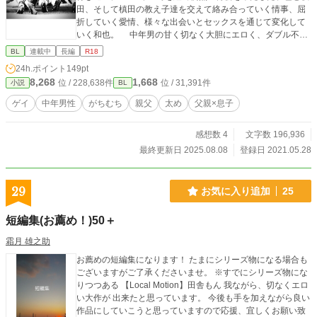
田、そして槙田の教え子達を交えて絡み合っていく情事、屈
折していく愛情、様々な出会いとセックスを通じて変化して
いく和也。 中年男の甘く切なく大胆にエロく、ダブル不倫
の恋の行方はどうなるのか。 ⚠️ゲイの恋愛小説で、性描写も
BL
連載中
長編
R18
多く含まれます。完結後も校正により小説の内容が若干の変
24h.ポイント
149pt
化することがあります。ご了承いただきたくお願いします。
8,268
1,668
位 / 228,638件
位 / 31,391件
小説
BL
⚠️様々な方に難なく読んでいただきたく、「ルビ・ふりが
な」を多く振っております。 (現在随時進行中) ⚠️現在作品は
ゲイ
中年男性
がちむち
親父
太め
父親×息子
完結中ですが、まだまだ誤字脱字も多く、校正は途中経過で
す。内容なども若干変わることもあります。あらかじめご了
感想数 4
文字数 196,936
承ください。 ⚠️作品を前編・後編の二部構成にしました。
最終更新日 2025.08.08
登録日 2021.05.28
29
お気に入り追加
25
短編集(お薦め！)50＋
霜月 雄之助
お薦めの短編集になります！ たまにシリーズ物になる場合も
ございますがご了承くださいませ。 ※すでにシリーズ物にな
りつつある 【Local Motion】田舎もん 我ながら、切なくエロ
い大作が 出来たと思っています。 今後も手を加えながら良い
作品にしていこうと思っていますので応援、宜しくお願い致