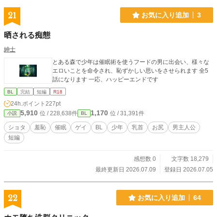
21
お気に入り追加
3
晒される痴態
紳士
とある森で少年は催眠術を使うフードの男に出会い、様々な
エロいことを命令され、恥ずかしい思いをさせられます 全5
話になります 一応、ハッピーエンドです
BL
完結
短編
R18
24h.ポイント
227pt
5,910
1,170
位 / 228,638件
位 / 31,391件
小説
BL
ショタ
羞恥
催眠
ゲイ
BL
少年
乳首
お尻
男主人公
短編
感想数 0
文字数 18,279
最終更新日 2026.07.09
登録日 2026.07.05
22
お気に入り追加
64