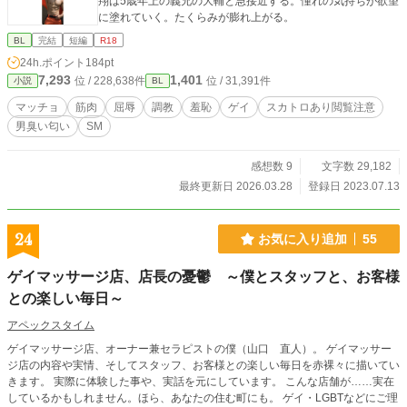
翔は5歳年上の義兄の大輔と急接近する。憧れの気持ちが欲望
に塗れていく。たくらみが膨れ上がる。
BL
完結
短編
R18
24h.ポイント
184pt
7,293
1,401
位 / 228,638件
位 / 31,391件
小説
BL
マッチョ
筋肉
屈辱
調教
羞恥
ゲイ
スカトロあり閲覧注意
男臭い匂い
SM
感想数 9
文字数 29,182
最終更新日 2026.03.28
登録日 2023.07.13
24
お気に入り追加
55
ゲイマッサージ店、店長の憂鬱 ～僕とスタッフと、お客様
との楽しい毎日～
アペックスタイム
ゲイマッサージ店、オーナー兼セラピストの僕（山口 直人）。 ゲイマッサー
ジ店の内容や実情、そしてスタッフ、お客様との楽しい毎日を赤裸々に描いてい
きます。 実際に体験した事や、実話を元にしています。 こんな店舗が……実在
しているかもしれません。ほら、あなたの住む町にも。 ゲイ・LGBTなどにご理