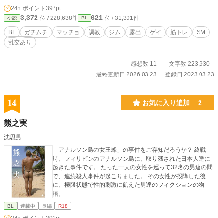
24h.ポイント
397pt
3,372
621
位 / 228,638件
位 / 31,391件
小説
BL
BL
ガチムチ
マッチョ
調教
ジム
露出
ゲイ
筋トレ
SM
乱交あり
感想数 11
文字数 223,930
最終更新日 2026.03.23
登録日 2023.03.23
14
お気に入り追加
2
熊之実
沈思男
「アナルソン島の女王蜂」の事件をご存知だろうか？ 終戦
時、フィリピンのアナルソン島に、取り残された日本人達に
起きた事件です。 たった一人の女性を巡って32名の男達の間
で、連続殺人事件が起こりました。 その女性が投降した後
に、極限状態で性的刺激に飢えた男達のフィクションの物
語。
BL
連載中
長編
R18