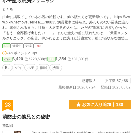
ホモ堕ち洗脳クリニック
とくち
pixivに掲載てしている小説の転載です。pixiv版の方が更新早いです。 https://ww
w.pixiv.net/novel/series/11780835 満員電車に揺られ、終わりのない業務に追わ
れ、罵倒される日々。社畜・大沢圭史の人生は、ただの"歯車"に過ぎなかった。
「もう、全部投げ出したい――」 そんな圭史の前に現れたのは、「天童メンタ
ルクリニック」の広告。導かれるように訪れた診察室で、彼は"穏やかな微笑み
を浮かべる医師・天童義和"と出会う。 「大丈夫ですよ、大沢さん。」 優しく響
BL
連載中
短編
R18
く声、深く甘い香り、そして施される"治療"。それはただのカウンセリングでは
24h.ポイント
213pt
なかった。気づけば、圭史の心は絡め取られ、常識が歪み、肉体までもが変えら
6,420
1,254
位 / 228,638件
位 / 31,391件
小説
BL
れていく…。 「社畜が嫌なら、便器という道もありますよ」 その言葉の意味
を、圭史はまだ理解していなかった。 彼の意識が深く沈んでいく中、"本当の治
BL
ゲイ
ホモ
催眠
洗脳
療"が、ゆっくりと始まろうとしていた―― 果たして、天童義和の"治療"とは一
体…？
感想数 3
文字数 87,488
最終更新日 2026.07.24
登録日 2025.03.02
23
お気に入り追加
130
消防士の義兄との秘密
熊次郎