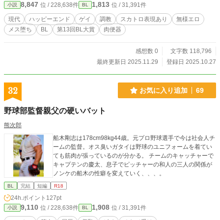
8,847
1,813
位 / 228,638件
位 / 31,391件
小説
BL
現代
ハッピーエンド
ゲイ
調教
スカトロ表現あり
無様エロ
メス堕ち
BL
第13回BL大賞
肉便器
感想数 0
文字数 118,796
最終更新日 2025.11.29
登録日 2025.10.27
32
お気に入り追加
69
野球部監督親父の硬いバット
熊次郎
船木剛志は178cm98kg44歳。元プロ野球選手で今は社会人チ
ームの監督。オス臭いガタイは野球のユニフォームを着てい
ても筋肉が張っているのが分かる。 チームのキャッチャーで
キャプテンの慶太、息子でピッチャーの和人の三人の関係が
ノンケの船木の性癖を変えていく、、、。
BL
完結
短編
R18
24h.ポイント
127pt
9,110
1,908
位 / 228,638件
位 / 31,391件
小説
BL