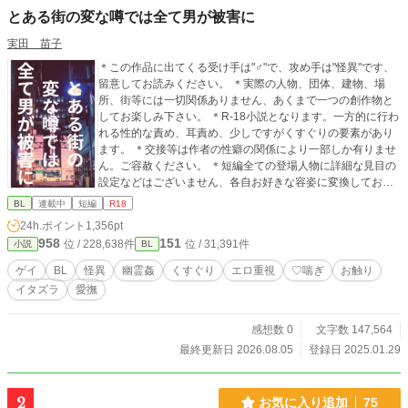
とある街の変な噂では全て男が被害に
実田 苗子
＊この作品に出てくる受け手は"♂"で、攻め手は"怪異"です、
留意してお読みください。 ＊実際の人物、団体、建物、場
所、街等には一切関係ありません、あくまで一つの創作物と
してお楽しみ下さい。 ＊R-18小説となります。一方的に行わ
れる性的な責め、耳責め、少しですがくすぐりの要素があり
ます。 ＊交接等は作者の性癖の関係により一部しか有りませ
ん。ご容赦ください。 ＊短編全ての登場人物に詳細な見目の
設定などはございません、各自お好きな容姿に変換してお楽
しみ下さい。
BL
連載中
短編
R18
24h.ポイント
1,356pt
958
151
位 / 228,638件
位 / 31,391件
小説
BL
ゲイ
BL
怪異
幽霊姦
くすぐり
エロ重視
♡喘ぎ
お触り
イタズラ
愛撫
感想数 0
文字数 147,564
最終更新日 2026.08.05
登録日 2025.01.29
2
お気に入り追加
75