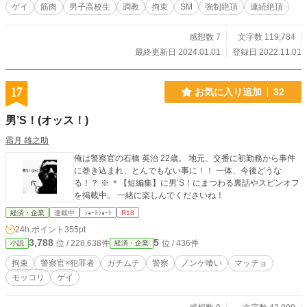
かれましては、性感染症防止の観点からもコンドームを着用
ゲイ
筋肉
男子高校生
調教
拘束
SM
強制絶頂
連続絶頂
し、セーファーセックスを心掛けましょう。
感想数 7
文字数 119,784
最終更新日 2024.01.01
登録日 2022.11.01
17
お気に入り追加
32
男’S！(オッス！)
霜月 雄之助
俺は警察官の石橋 英治 22歳。 地元、交番に初勤務から事件
に巻き込まれ、とんでもない事に！！ 一体、今後どうな
る！？ ※ ＊【短編集】に男’S！にまつわる裏話やスピンオフ
を掲載中。 一緒に楽しんでくださいね！
経済・企業
連載中
ｼｮｰﾄｼｮｰﾄ
R18
24h.ポイント
355pt
3,788
5
位 / 228,638件
位 / 436件
小説
経済・企業
拘束
警察官×犯罪者
ガチムチ
警察
ノンケ喰い
マッチョ
モッコリ
ゲイ