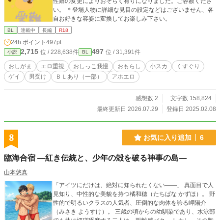
性癖の変更によりおそらく有りになりました。ご容赦くださ
い。 ＊登場人物に詳細な見目の設定などはございません、各
自お好きな容姿に変換してお楽しみ下さい。
BL
連載中
長編
R18
24h.ポイント
497pt
2,715
497
位 / 228,638件
位 / 31,391件
小説
BL
おしがま
エロ重視
おしっこ我慢
おもらし
小スカ
くすぐり
ゲイ
男受け
ＢＬあり（一部）
アホエロ
感想数 2
文字数 158,824
最終更新日 2026.07.29
登録日 2025.02.08
8
お気に入り追加
6
臨海合宿 ―紅き伝統と、少年の殻を破る神事の島―
山本悠真
「アイツにだけは、絶対に知られたくない――」 真面目で人
見知り、中性的な美貌を持つ橘和穂（たちばな かずほ）。 野
性的で明るいクラスの人気者、圧倒的な肉体を誇る岬陽介
（みさき ようすけ）。 三歳の頃からの幼馴染であり、水泳部