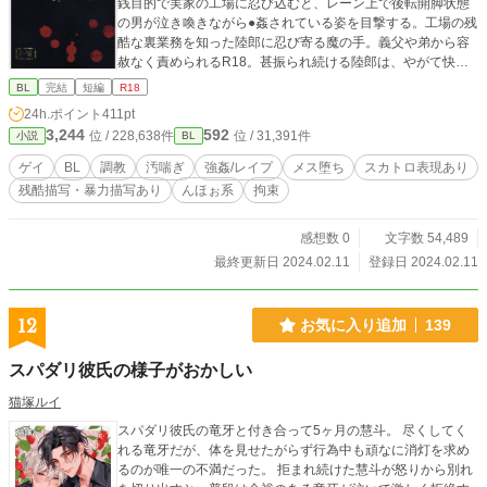
銭目的で実家の工場に忍び込むと、レーン上で後転開脚状態
の男が泣き喚きながら●姦されている姿を目撃する。工場の残
酷な裏業務を知った陸郎に忍び寄る魔の手。義父や弟から容
赦なく責められるR18。甚振られ続ける陸郎は、やがて快楽
に溺れていき――。 ※闇堕ち、♂♂寄りとなります※ 単話ご
BL
完結
短編
R18
とのプレイ内容を12本全てに記載致しました。 （登場人物は
24h.ポイント
411pt
全員成人済みです）
3,244
592
位 / 228,638件
位 / 31,391件
小説
BL
ゲイ
BL
調教
汚喘ぎ
強姦/レイプ
メス堕ち
スカトロ表現あり
残酷描写・暴力描写あり
んほぉ系
拘束
感想数 0
文字数 54,489
最終更新日 2024.02.11
登録日 2024.02.11
12
お気に入り追加
139
スパダリ彼氏の様子がおかしい
猫塚ルイ
スパダリ彼氏の竜牙と付き合って5ヶ月の慧斗。 尽くしてく
れる竜牙だが、体を見せたがらず行為中も頑なに消灯を求め
るのが唯一の不満だった。 拒まれ続けた慧斗が怒りから別れ