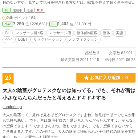
解のない方や、見ていて気分を害される方などは、閲覧を控えて頂く事を推奨し
ます。
BL
連載中
短編
R18
24h.ポイント
184pt
7,290
1,402
位 / 228,638件
位 / 31,391件
小説
BL
BL
マッサージ師×客
マッサージ店
整体師×顧客
整体
実話
ゲイ
LGBT
リラクゼーション
ノンフィクション
感想数 3
文字数 63,901
最終更新日 2021.11.15
登録日 2021.06.28
25
お気に入り追加
0
大人の陰茎がグロテスクなのは知ってる。でも、それが昔は
小さなちんちんだったと考えるとドキドキする
ponderlngo
大人の陰茎って、見れば見るほどグロテスクですよね。陰毛ぼーぼーでなんか形
も気持ち悪い。 でも、昔は陰毛ゼロの可愛いちんちんだったんですよ。そんな
の想像できます？ できませんよね。僕もできません。でも、想像できないから
こそ燃えるんです。この作品は、大人の陰茎に秘められた子供時代の陰茎を妄想
する、ちょっと変わった随筆です。