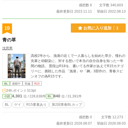
感想数 6
文字数 340,603
最終更新日 2023.11.11
登録日 2022.08.13
19
お気に入り追加
1
青の草
沈思男
高校2年から、漁港の近くで一人暮らしを始めた草介。憧れの
先輩と幼馴染に、対する想いで本当の自分自身を知った一年
間の物語。 普段はR18を、書いてる作家があえてR15カテゴ
リーに、挑戦した作品 「漁港」や「鋼」3部作の、青春スピ
ンオフの為R15です。
BL
連載中
長編
R15
24h.ポイント
313pt
4,301
840
位 / 228,638件
位 / 31,391件
小説
BL
BL
ゲイ
R15要素あり
第2回青春BLカップ
感想数 0
文字数 12,273
最終更新日 2026.08.07
登録日 2026.08.03