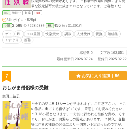
快楽責め等の要素があります。 ＊作者の性癖の関係により簡
単な設定描写の後に抜きエロとなっています。ご容赦くださ
い。 ＊短編全ての登場人物に詳細な見目の設定などはござい
BL
連載中
短編
R18
ません、各自お好きな容姿に変換してお楽しみ下さい。
24h.ポイント
525pt
2,568
455
位 / 228,638件
位 / 31,391件
小説
BL
ゲイ
BL
エロ重視
快楽責め
調教
人外受け
愛撫
短編集
くすぐり
羞恥
感想数 0
文字数 163,851
最終更新日 2026.07.24
登録日 2025.02.22
7
お気に入り追加
56
おしがま僧侶様の受難
実田 苗子
＊全ての話にR-18シーンが含まれます、ご注意下さい。 ＊こ
の作品に出てくる僧侶は"♂"です、留意してお読みください。
＊R-18小説となります。一方的に行われる性的な責め、くす
ぐり、おしがま、お漏らしの要素があります。 ＊挿入、交接
等は作者の性癖の関係により一切無い予定だったのですが、