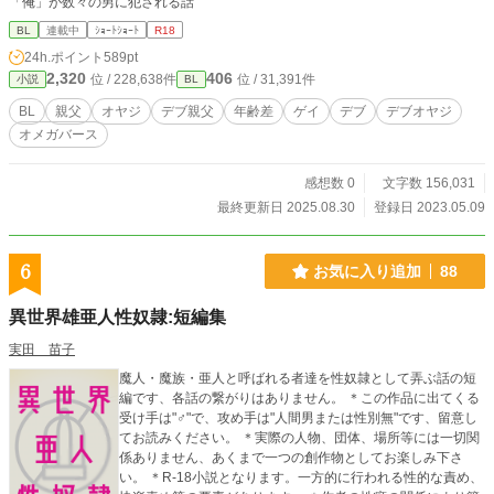
「俺」が数々の男に犯される話
BL
連載中
ｼｮｰﾄｼｮｰﾄ
R18
24h.ポイント
589pt
2,320
406
位 / 228,638件
位 / 31,391件
小説
BL
BL
親父
オヤジ
デブ親父
年齢差
ゲイ
デブ
デブオヤジ
オメガバース
感想数 0
文字数 156,031
最終更新日 2025.08.30
登録日 2023.05.09
6
お気に入り追加
88
異世界雄亜人性奴隷:短編集
実田 苗子
魔人・魔族・亜人と呼ばれる者達を性奴隷として弄ぶ話の短
編です、各話の繋がりはありません。 ＊この作品に出てくる
受け手は"♂"で、攻め手は"人間男または性別無"です、留意し
てお読みください。 ＊実際の人物、団体、場所等には一切関
係ありません、あくまで一つの創作物としてお楽しみ下さ
い。 ＊R-18小説となります。一方的に行われる性的な責め、