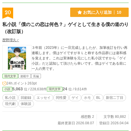
20
お気に入り追加
10
私小説「僕のこの恋は何色？」ゲイとして生きる僕の道のり
（改訂版）
歴野理久♂
３年前（2023年）に一旦完成しましたが、加筆改訂を行い再
連載します。僕はゲイですがＢＬと称する作品群には違和感
を覚えます。これは実体験を元にした私小説ですから「ゲイ
小説」だと認知して頂けたら幸いです。僕はゲイである前に
一人の男です。
現代文学
連載中
長編
24h.ポイント
263pt
5,063
24
位 / 228,638件
位 / 9,614件
小説
現代文学
私小説
回顧録
エッセイ
同性愛
ゲイ
ホモ
BL
新宿二丁目
現代劇
体験談
感想数 2
文字数 80,882
最終更新日 2026.08.07
登録日 2026.04.04