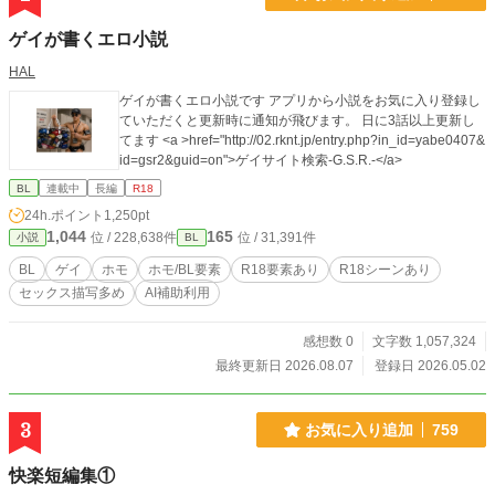
ゲイが書くエロ小説
HAL
ゲイが書くエロ小説です アプリから小説をお気に入り登録し
ていただくと更新時に通知が飛びます。 日に3話以上更新し
てます <a >href="http://02.rknt.jp/entry.php?in_id=yabe0407&
id=gsr2&guid=on">ゲイサイト検索-G.S.R.-</a>
BL
連載中
長編
R18
24h.ポイント
1,250pt
1,044
165
位 / 228,638件
位 / 31,391件
小説
BL
BL
ゲイ
ホモ
ホモ/BL要素
R18要素あり
R18シーンあり
セックス描写多め
AI補助利用
感想数 0
文字数 1,057,324
最終更新日 2026.08.07
登録日 2026.05.02
3
お気に入り追加
759
快楽短編集①