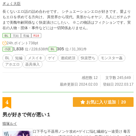
ぎょく大臣
長くないエロ話の詰め合わせです。 シチュエーションエロが好きです。愛より
もエロを求めてる方向け。 異世界から現代。美形からオヤジ、凡人にガチムチ
まで美醜年齢関係なく快楽漬けにしたい。 ※この物語はフィクションです。実
在の人物・団体・事件などには一切関係ありません。
BL
完結
長編
R18
24h.ポイント
738pt
1,838
305
位 / 228,638件
位 / 31,391件
小説
BL
BL
短編
メスイキ
ゲイ
連続絶頂
快楽堕ち
モンスター姦
アホエロ
器具挿入
感想数 12
文字数 245,649
最終更新日 2024.02.03
登録日 2022.03.17
4
お気に入り追加
20
男が好きで何が悪い１
猫塚ルイ
口下手な不器用ノンケ攻め×ゲイに悩む繊細な一途受け 毒舌