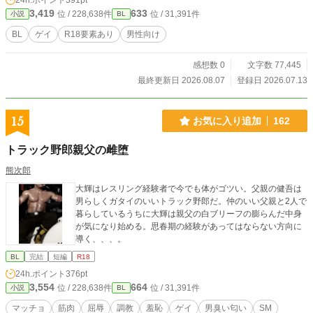
24h.ポイント
391pt
3,419
633
位 / 228,638件
位 / 31,391件
小説
BL
BL
ゲイ
R18要素あり
男性向け
感想数 0
文字数 77,445
最終更新日 2026.08.07
登録日 2026.07.13
15
お気に入り追加
162
トラック野郎親父の雌堕
熊次郎
大輝はレスリング経験者で今でも体がゴツい。父親の健吾は
男らしくガタイのいいトラック野郎だ。仲のいい父親と2人で
暮らしているうちに大輝は親父の白ブリーフの膨らんだ中身
が気になり始める。思春期の経験があってはならない方向に
導く、、、。
BL
完結
短編
R18
24h.ポイント
376pt
3,554
664
位 / 228,638件
位 / 31,391件
小説
BL
マッチョ
筋肉
屈辱
調教
羞恥
ゲイ
男臭い匂い
SM