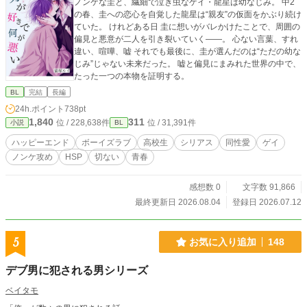
ノンケな圭と、繊細で泣き虫なゲイ・龍星は幼なじみ。 中2
の春、圭への恋心を自覚した龍星は“親友”の仮面をかぶり続け
ていた。 けれどある日 圭に想いがバレかけたことで、周囲の
偏見と悪意が二人を引き裂いていく——。 心ない言葉、すれ
違い、喧嘩、嘘 それでも最後に、圭が選んだのは“ただの幼な
じみ”じゃない未来だった。 嘘と偏見にまみれた世界の中で、
たった一つの本物を証明する。
BL
完結
長編
24h.ポイント
738pt
1,840
311
位 / 228,638件
位 / 31,391件
小説
BL
ハッピーエンド
ボーイズラブ
高校生
シリアス
同性愛
ゲイ
ノンケ攻め
HSP
切ない
青春
感想数 0
文字数 91,866
最終更新日 2026.08.04
登録日 2026.07.12
5
お気に入り追加
148
デブ男に犯される男シリーズ
ベイタモ