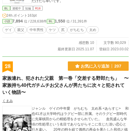
だけたら幸いです。
BL
連載中
短編
R18
24h.ポイント
163pt
7,894
1,550
位 / 228,638件
位 / 31,391件
小説
BL
ゲイ
親父
中年男性
ケツ
尻
がちむち
太め
感想数 10
文字数 90,029
最終更新日 2025.11.07
登録日 2023.03.02
28
お気に入り追加
207
家族連れ、犯された父親 第一巻「交差する野郎たち」 〜
家族持ち40代ガチムチお父さんが男たちに次々と犯されて
いく物語〜
くまみ
ジャンル ゲイの中年愛 がちむち 太め系 <あらすじ> 和
也41才は大学時代はラグビー部に所属。そのラグビー部時代
に先輩槙田からの精処理をさせられていた。 血気盛んな年
頃の性処理という名目でありながらそこに生じた淡い恋心と
行き違い。 20年の時を経て偶然の再会を果たした和也と槙