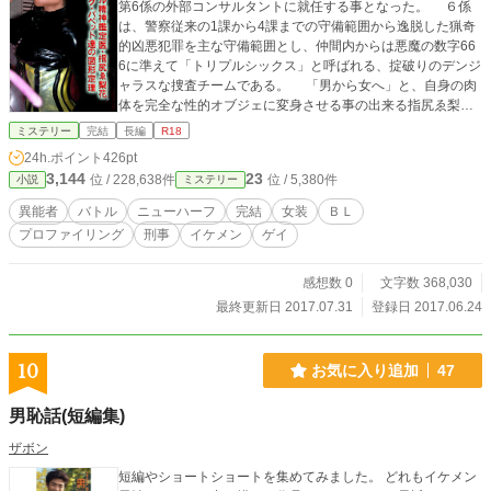
る。 冷静に見えて天然。 ☆岬陽介 【身長】170cm
第6係の外部コンサルタントに就任する事となった。 ６係
【体重】63kg 【誕生日】8月31日（おとめ座） 【血液型】Ｏ
は、警察従来の1課から4課までの守備範囲から逸脱した猟奇
型 【部活】水泳部 【容姿】明るめの茶髪（ほぼ金髪）。
的凶悪犯罪を主な守備範囲とし、仲間内からは悪魔の数字66
野性的な顔立ちのイケメン。 褐色肌。水泳部
6に準えて「トリプルシックス」と呼ばれる、掟破りのデンジ
の１年生では一番筋肉質 【性格】典型的陽キャ。お調子者だ
ャラスな捜査チームである。 「男から女へ」と、自身の肉
がすぐテンパる。 裏表のない性格で、バカ正直。優
体を完全な性的オブジェに変身させる事の出来る指尻ゑ梨花
しい。 割と脊髄反射で生きてる 恋愛にだけ
は、6係が追う殺し屋ブローカー組織の工作員「ファック・パ
ミステリー
完結
長編
R18
はむちゃくちゃビビり。 〜〜〜〜〜〜〜 ※特殊設定（ふんど
ペット」と接触する事に成功するが、この事はやがて彼女と
24h.ポイント
426pt
し、全裸生活、神事など）を含みますのでご注意ください！
６係の運命を大きく変えていく事となる。 フェティッシュ
3,144
23
位 / 228,638件
位 / 5,380件
小説
～～～～～～～ すでに完結まで執筆済みですので、最後まで
ミステリー
トランスセクシャルな存在・ゑ梨花と、多重人格を戦術的に
お楽しみいただけます！
エミュレートするパペッターとの因縁、人造アサシンドール
異能者
バトル
ニューハーフ
完結
女装
ＢＬ
香革とバトルを繰り広げる６係のリーサル・ウェポン御白羅
プロファイリング
刑事
イケメン
ゲイ
真、女装潜入捜査で性地獄を見る奈央こと、戸橋未知矢。
はたして真澄雄悟率いる６係は、シーメール精神鑑定医指尻
ゑ梨花と共に、この闘いに競り勝つことが出来るのか？
感想数 0
文字数 368,030
最終更新日 2017.07.31
登録日 2017.06.24
10
お気に入り追加
47
男恥話(短編集)
ザボン
短編やショートショートを集めてみました。 どれもイケメン