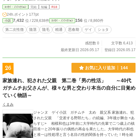
ｴｯｾｲ・ﾉﾝﾌｨｸｼｮﾝ
完結
短編
R18
24h.ポイント
177pt
7,432
156
位 / 228,638件
位 / 8,860件
小説
ｴｯｾｲ・ﾉﾝﾌｨｸｼｮﾝ
第二次性徴
陰茎
陰毛
精通
思春期
ゲイ
ショタ
感想数 0
文字数 6,413
最終更新日 2026.05.17
登録日 2026.05.17
26
お気に入り追加
144
家族連れ、犯された父親 第二巻「男の性活」 ～40代
ガチムチお父さんが、様々な男と交わり本当の自分に目覚め
ていく物語～
くまみ
ジャンヌ ゲイ小説 ガチムチ 太め 親父系 家族連れ、犯
された父親 「交差する野郎たち」の続編、3年後が舞台 <あ
らすじ> 相模和也は3年前に大学時代の先輩で二つ歳上の槙
田准一と20年振りの偶然の再会を果たした。大学時代の和也
と准一は性処理と言う名目の性的関係を持っていた！時を経