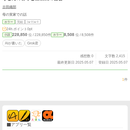
古田織部
母の実家での話
ホラー
完結
ｼｮｰﾄｼｮｰﾄ
24h.ポイント
0pt
228,850
8,508
位 / 228,850件
位 / 8,508件
小説
ホラー
AIが書いた
Grok君
感想数 0
文字数 2,415
最終更新日 2025.05.07
登録日 2025.05.07
1
件
アプリ一覧