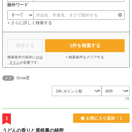
除外ワード
+ さらに詳しく検索する
保存する
1
件を検索する
検索条件の保存には
ロ
× 検索条件をクリアする
グイン
が必要です。
Grok君
タグ
1
件
1
お気に入り追加
1
うどんの香りと屋根裏の秘密