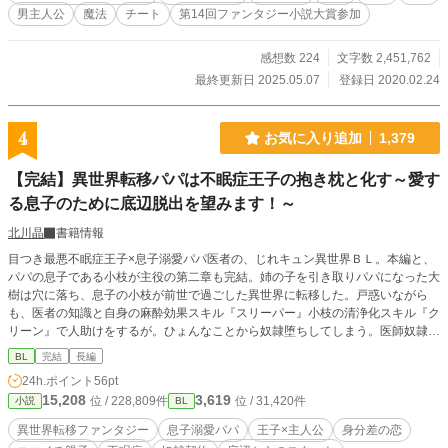
男主人公
魔法
チート
第14回ファンタジー小説大賞参加
感想数 224
文字数 2,451,762
最終更新日 2025.05.07
登録日 2020.02.24
4
お気に入り追加
1,379
【完結】異世界転移パパは不眠症王子の抱き枕と化す～愛す
る息子のために底辺脱出を望みます！～
北川晶
書籍情報
目つき最悪不眠症王子×息子溺愛パパ医者の、じれキュン異世界ＢＬ。本編と、
パパの息子である小枝が主役の第二章も完結。姉の子を引き取りパパになった大
樹は穴に落ち、息子の小枝が前世で過ごした異世界に転移した。戸惑いながら
も、医者の知識と自身の麻酔効果スキル『スリーパー』小枝の清浄化スキル『ク
リーン』で人助けをするが。ひょんなことから奴隷堕ちしてしまう。医師奴隷と
して戦場の最前線に送られる大樹と小枝。そこで傷病人を治療しまくっていた
BL
完結
長編
が、第二王子ディオンの治療もすることに。だが重度の不眠症だった王子はスリ
24h.ポイント
56pt
ーパーを欲しがり、大樹を所有奴隷にする。大きな身分差の中でふたりは徐々に
15,208
3,619
位 / 228,809件
位 / 31,420件
小説
BL
距離を縮めていくが…。異世界履修済み息子とパパが底辺から抜け出すために頑
張ります。大樹は奴隷の身から脱出できるのか？ そしてディオンはニコイチ親
異世界転移ファンタジー
息子溺愛パパ
王子×主人公
身分差の恋
子を攻略できるのか？