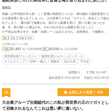
超絶美形だらけの異世界に普通な俺が送り込まれた訳だが。
篠崎笙
斎藤一は平均的日本人顔、ごく普通の高校生だったが、神の戯れで超絶美形だら
けの異世界に送られてしまった。その世界でイチは「カワイイ」存在として扱わ
れてしまう。”夏の国”で保護され、国王から寵愛を受け、想いを通じ合ったが、
春、冬、秋の国へと飛ばされ、それぞれの王から寵愛を受けることに……。
※子供は出来ますが、妊娠・出産シーンはありません。自然発生。 ※複数の攻
めと関係あります。（３Ｐとかはなく、個別イベント） ※「黒の王とスキーに
BL
完結
長編
R18
行く」は最後まではしませんが、ザラーム×アブヤドな話になります。
24h.ポイント
7pt
37,437
10,016
位 / 228,809件
位 / 31,420件
小説
BL
異世界転移ファンタジー
無理矢理からのハッピーエンド
タイムスリップ
王様×一般人
複数攻
流され受
平凡受
感想数 4
文字数 114,487
最終更新日 2022.08.03
登録日 2022.08.03
16
お気に入り追加
428
大企業グループ次期総代のこの私が異世界の王のツガイとし
て召喚されるなんてこれは悪い夢に違いない。