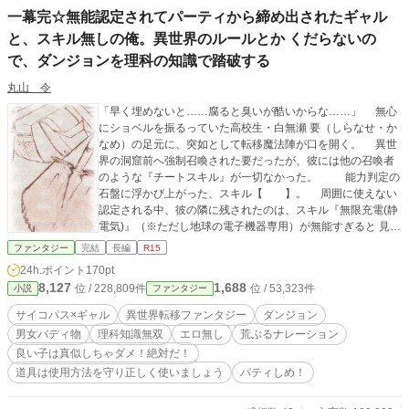
一幕完☆無能認定されてパーティから締め出されたギャル
と、スキル無しの俺。異世界のルールとか くだらないの
で、ダンジョンを理科の知識で踏破する
丸山 令
「早く埋めないと……腐ると臭いが酷いからな……」 無心
にショベルを振るっていた高校生・白無瀬 要（しらなせ・か
なめ）の足元に、突如として転移魔法陣が口を開く。 異世
界の洞窟前へ強制召喚された要だったが、彼には他の召喚者
のような『チートスキル』が一切なかった。 能力判定の
石盤に浮かび上がった、スキル【 】。 周囲に使えない
認定される中、彼の隣に残されたのは、スキル『無限充電(静
電気)』（※ただし地球の電子機器専用）が無能すぎると 見捨
てられた、クラスの人気者ギャル、日向ヒカリ（ひかちゅ♪）
ファンタジー
完結
長編
R15
だった。 「ウチら、完全にハズレ枠なんだけどっ。ウケる〜
24h.ポイント
170pt
っ！」 「……とりあえず、ダンジョン入る前に わざとキレ散
8,127
1,688
位 / 228,809件
位 / 53,323件
小説
ファンタジー
らかして、俺たちを召喚したクズどもから 使えそうな装備を
むしりとる」 スキルだの魔法だの、原理が分からないもの
サイコパス×ギャル
異世界転移ファンタジー
ダンジョン
なんか興味ない。 使えるのは、自前の農具とギャルのスク
男女バディ物
理科知識無双
エロ無し
荒ぶるナレーション
バの中身のみ。 これは、合理主義な理系サイコパスと、
良い子は真似しちゃダメ！絶対だ！
陽キャな人間バッテリー（ギャル）が、異世界のダンジョン
道具は使用方法を守り正しく使いましょう
パティしめ！
を蹂躙する サバイバルギャグ。 （※心の声が 少々お茶目な
主人公に、ナレーター、程よくツッコミながらお送り致しま
す） ◆ 略称 『パティしめ ！』と致します。 可愛がってくだ