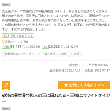
篠崎笙
大企業グループ次期総代の有栖川穂波（41）は、取引先との会談のため自家用
機で向かう途中、異世界に召喚されてしまったが、妨害があり、座標が狂ったた
め召喚場所は森の中。 何故か美少年の姿になっていた穂波を迎えに来たのは、
この国の騎士だという美丈夫だった。 ※ 勇者失格⁉（以下略）の登場人物が出ま
すが、未読でも問題ありません。
BL
完結
短編
R18
24h.ポイント
7pt
37,437
10,016
位 / 228,809件
位 / 31,420件
小説
BL
異世界転移ファンタジー
王様×社長
若返り
媚薬
感想数 2
文字数 50,666
最終更新日 2022.07.17
登録日 2022.07.17
17
お気に入り追加
615
砂漠の異世界で獣人の王に囚われる～王様はホワイトタイガ
ー
篠崎笙