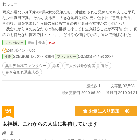
出さないが、鋭い観察眼と勘の良さで現代社会にも意外と早
わっしー
く順応する。所持品は祭祀に使われた銅鏡と勾玉。テレビの
占いコーナーに謎の対抗心を燃やす。 紫式部（むらさきしき
両親が居ない真田家の3男4女の兄弟たち。 才能あふれる兄妹たちを支える平凡
ぶ） 平安時代の女房・作家。プライドが高く皮肉屋だが筆一
な少年真田正真。 そんなある日、大きな地震と眩い光に包まれて意識を失う。
本の才能は本物。現代の恋愛ドラマや少女漫画にどっぷりハ
その後、目を覚ましたら目の前に異世界の神と名乗る女性が言うのだった。
マり、やがて別名義でネット小説を書き始める。所持品は
「残念ながら今のあなたでは私の世界に行っても生き残ることが不可能です。何
『源氏物語』の直筆草稿の一部。 源義経（みなもとのよしつ
の力も持たない貴方では・・・。」 どうやら僕は何かの手違いで飛ばされたみ
ね） 鎌倉時代の武将。血気盛んで身体能力が異常に高い。喧
たいです。
ファンタジー
完結
長編
R15
嘩っ早いが情に厚い。格闘技やアクション映画に夢中にな
24h.ポイント
0pt
り、道場破りまがいのことをして小銭を稼ぐ。所持品は名の
228,809
53,323
ある太刀。 千利休（せんのりきゅう） 安土桃山時代の茶人。
位 / 228,809件
位 / 53,323件
小説
ファンタジー
何事にも「侘び・寂び」を求める美意識の化身で、現代の消
異世界転移ファンタジー
勇者
主人公以外が勇者
冒険
費社会に本気で戸惑い、時に説教くさくなる。やがて古びた
巻き込まれ系主人公
喫茶店を間借りして「一服百円」の妙な茶会を開き始める。
所持品は名物茶器。 坂本龍馬（さかもとりょうま） 幕末の志
士。
感想数 1
文字数 93,598
最終更新日 2019.06.29
登録日 2019.04.21
26
お気に入り追加
48
女神様、これからの人生に期待しています
縁 遊