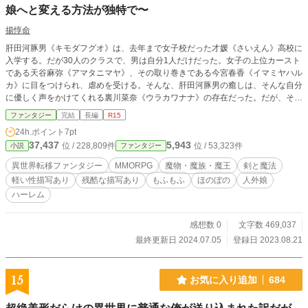
娘へと変える方法が独特で〜
揚惇命
肝田河豚男《キモダフグオ》は、去年まで女子校だった才媛《さいえん》高校に
入学する。だが30人のクラスで、男は自分1人だけだった。女子の上位カースト
である天谷麻弥《アマタニマヤ》、その取り巻きである今宮春香《イマミヤハル
カ》に目をつけられ、虐めを受ける。そんな、肝田河豚男の癒しは、そんな自分
に優しく声をかけてくれる裏川菜奈《ウラカワナナ》の存在だった。だが、それ
も脆く崩れ去る。なんと裏川菜奈こそが天谷麻弥と今宮春香。それにクラスの女
ファンタジー
完結
長編
R15
子たちをコントロールしていたのだ。そのことを知った肝田河豚男は、大好きな
24h.ポイント
7pt
VRMMORPGデモンズフロンティアの世界へと逃げようとする。しかし、運営会
37,437
5,943
位 / 228,809件
位 / 53,323件
小説
ファンタジー
社が資金難で倒産して、突然のサービス終了。心の支えを失った肝田河豚男は、
とうとう死ぬことを決意する。そして、向かった商業施設のビルの路地裏で怪し
異世界転移ファンタジー
MMORPG
魔物・魔族・魔王
剣と魔法
げな店を見つける。そこはどんな願いも一つだけ叶えてくれる魔法の店だった。
軽い性描写あり
残酷な描写あり
もふもふ
ほのぼの
人外娘
そこでリストバンドを買った肝田河豚男は、半信半疑のまま大好きなデモンズフ
ハーレム
ロンティアの復活を願う。目を開けるとそこは、デモンズフロンティアの世界だ
った。 ※カクヨム様・小説家になろう様でも掲載しています。 ※毎週月〜金の
18時投稿予定。土日はお休み。 ※バイオレンス要素と軽い性描写があるため苦
感想数 0
文字数 469,037
手な方は、ブラウザバック推奨。
最終更新日 2024.07.05
登録日 2023.08.21
15
お気に入り追加
684