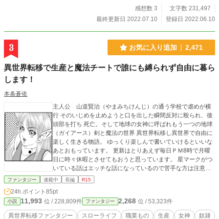
感想数 3
文字数 231,497
最終更新日 2022.07.10
登録日 2022.06.10
3
お気に入り追加
2,471
異世界転移で生産と魔法チートで誰にも縛られず自由に暮ら
します！
本条蒼依
主人公 山道賢治（やまみちけんじ）の通う学校で虐めが横
行 そのいじめを止めようと口を出した瞬間反対に殴られ、後
頭部を打ち 死亡。そして地球の女神に呼ばれもう一つの地球
（ガイアース）剣と魔法の世界 異世界転移し異世界で自由に
楽しく生きる物語。 ゆっくり楽しんで書いていけるといいな
あとおもっています。 更新はとりあえず毎日ＰＭ8時で月曜
日に時々休暇とさせてもおうと思っています。 星マークがつ
いている話はエッチな話になっているので苦手な方は注意し
てくださいね。
ファンタジー
連載中
長編
R15
24h.ポイント
85pt
11,993
2,268
位 / 228,809件
位 / 53,323件
小説
ファンタジー
異世界転移ファンタジー
スローライフ
職業もの
生産
女神
奴隷