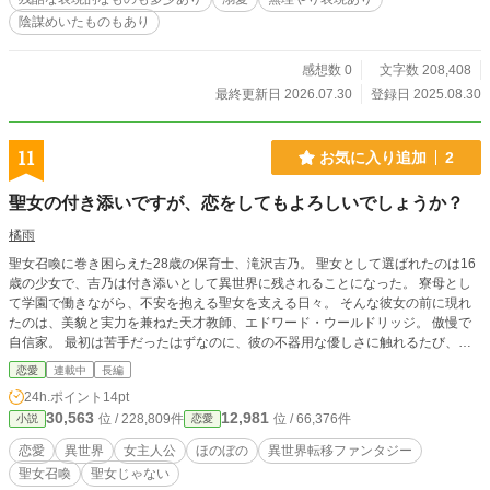
載中の「日本の常識しか知らない俺には、異世界の普通がわからない」の世界と
同じ世界ですが、こちらはその八十年ほど前のお話になります。違う大陸のお話
陰謀めいたものもあり
でもあるので直接のつながりはほぼありません。 ＊全年齢版の「龍人に救われ
た女子高生が、前提条件の違う異世界で暮らしていくには」とも同じ世界です
感想数 0
文字数 208,408
が、五十年後の違う大陸ですのでほぼつながりはありません。 ＊時間軸として
最終更新日 2026.07.30
登録日 2025.08.30
は ①森蘭丸の弟、異世界に渡る（一応完結済）‥リンクウ大陸 ②本作（①の約
三年後）‥リンクウ大陸 ③龍人に救われた女子高生が、前提条件の違う異世界
で暮らしていくには（完結済、①から五十年後）‥サッカン大陸 ④日本での常
11
お気に入り追加
2
識しか知らない俺には、異世界での普通がわからない（連載中 ①から八十年
後）‥サッカン大陸 という流れになります。 が、本編とはあまり関連はありま
せん。どこからどの作品を読んでいただいても、それぞれで読めるようにはなっ
聖女の付き添いですが、恋をしてもよろしいでしょうか？
ています。 ムーンライトノベルズさんでも掲載しています。
橘雨
聖女召喚に巻き困らえた28歳の保育士、滝沢吉乃。 聖女として選ばれたのは16
歳の少女で、吉乃は付き添いとして異世界に残されることになった。 寮母とし
て学園で働きながら、不安を抱える聖女を支える日々。 そんな彼女の前に現れ
たのは、美貌と実力を兼ねた天才教師、エドワード・ウールドリッジ。 傲慢で
自信家。 最初は苦手だったはずなのに、彼の不器用な優しさに触れるたび、少
しずつ心は揺れ動いていく。 聖女の成長を見守りながら、自分自身の居場所と
恋愛
連載中
長編
恋を見つけていく異世界学園恋愛ファンタジー。
24h.ポイント
14pt
30,563
12,981
位 / 228,809件
位 / 66,376件
小説
恋愛
恋愛
異世界
女主人公
ほのぼの
異世界転移ファンタジー
聖女召喚
聖女じゃない