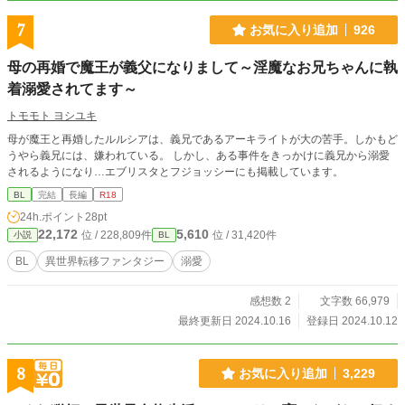
7
お気に入り追加
926
母の再婚で魔王が義父になりまして～淫魔なお兄ちゃんに執
着溺愛されてます～
トモモト ヨシユキ
母が魔王と再婚したルルシアは、義兄であるアーキライトが大の苦手。しかもど
うやら義兄には、嫌われている。 しかし、ある事件をきっかけに義兄から溺愛
されるようになり…エブリスタとフジョッシーにも掲載しています。
BL
完結
長編
R18
24h.ポイント
28pt
22,172
5,610
位 / 228,809件
位 / 31,420件
小説
BL
BL
異世界転移ファンタジー
溺愛
感想数 2
文字数 66,979
最終更新日 2024.10.16
登録日 2024.10.12
8
お気に入り追加
3,229