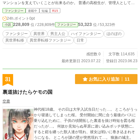
マンションを支えていくことが出来るのか。 普通の高校生が、管理人としてマ
ンションと向き合う物語。
ファンタジー
連載中
短編
R15
24h.ポイント
0pt
228,809
53,323
位 / 228,809件
位 / 53,323件
小説
ファンタジー
ファンタジー
異世界
男主人公
ハイファンタジー
ほのぼの
異世界転移
異世界転移ファンタジー
日常
感想数 0
文字数 114,635
最終更新日 2023.07.22
登録日 2023.06.23
31
お気に入り追加
11
裏道抜けたらケモの国
空鹿
神代桜18歳。 その日は大学入試当日だった…。 ところがうっ
かり寝過してしまった桜。 受付開始に間に合う最後のバスに
乗り込むために、子供の頃開拓した裏道を抜け時短を図る桜
だったが…。 何故か見知らぬ草原に迷い込みボッチ状態に。
すると鎧を纏った獣人達が現れ、彼女は戦いに巻き込まれそ
うになる。 ところが謎の壁が突然現れて…。 狼族の城主。