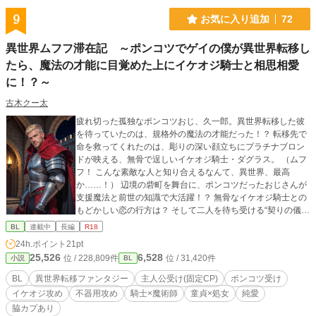
9
お気に入り追加
72
異世界ムフフ滞在記 ～ポンコツでゲイの僕が異世界転移し
たら、魔法の才能に目覚めた上にイケオジ騎士と相思相愛
に！？～
古木クー太
疲れ切った孤独なポンコツおじ、久一郎。異世界転移した彼
を待っていたのは、規格外の魔法の才能だった！？ 転移先で
命を救ってくれたのは、彫りの深い顔立ちにプラチナブロン
ドが映える、無骨で逞しいイケオジ騎士・ダグラス。 （ムフ
フ！ こんな素敵な人と知り合えるなんて、異世界、最高
か……！） 辺境の砦町を舞台に、ポンコツだったおじさんが
支援魔法と前世の知識で大活躍！？ 無骨なイケオジ騎士との
もどかしい恋の行方は？ そして二人を待ち受ける“契りの儀
式”とは一体―― ノーテンキで奥手（ムッツリ）な主人公と不
BL
連載中
長編
R18
器用なイケオジ騎士が織りなす、ちょっとエッチで時々切な
24h.ポイント
21pt
い、異世界スローライフ・ラブコメディです。 脇カプも充
25,526
6,528
位 / 228,809件
位 / 31,420件
小説
BL
実！ 夢魔×純情青年、豪傑オヤジ×元貴族青年など、様々なカ
ップリングで物語を彩ります。 ※BLというより“ガチ”に分類
BL
異世界転移ファンタジー
主人公受け(固定CP)
ポンコツ受け
される内容かもしれませんが、男性向けとして登録するのも
イケオジ攻め
不器用攻め
騎士×魔術師
童貞×処女
純愛
どうかと思い、BLのカテゴリにさせていただいております。
脇カプあり
お目汚しごめんなさい。 ※番外編には本編で描写しなかった