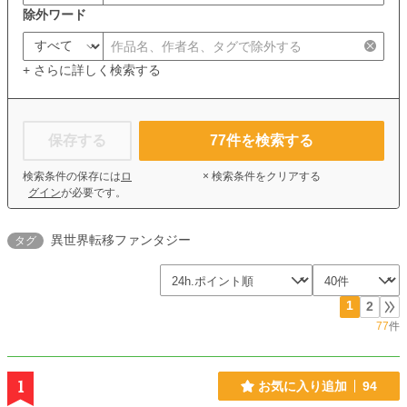
除外ワード
+ さらに詳しく検索する
保存する
77
件を検索する
検索条件の保存には
ロ
× 検索条件をクリアする
グイン
が必要です。
異世界転移ファンタジー
タグ
1
2
77
件
1
お気に入り追加
94