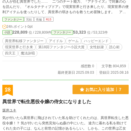
の人が住む異世界でした…… 二つのチート能力、『アナライズ』で対象の心
を読んだり、『オルタナティブドア』で現実世界と行き来したり、現実世界の便
利アイテムを使ったりして、異世界の弱きものを救うため冒険します。 アイ
ドルとパーティを組んで一緒に冒険してみたい…… アイドル好きの人なら誰
ファンタジー
完結
長編
R15
でも一度は考えたであろう妄想をラノベにしてみました。 「アナタの妄想
24h.ポイント
0pt
叶えます」 「誰かの……じゃない、これは『俺（キミ）』の物語」…… 見
228,809
53,323
位 / 228,809件
位 / 53,323件
小説
ファンタジー
つけてくれてありがとうございます。 右も左もわからないど素人です。これ
であってますか？ 意地でも『スキル』を使わないという謎縛りをしていま
異世界転移ファンタジー
アイドル
ゲーム
ハッピーエンド
す。 一応起承転結を意識しています。最初つまらないからといって、すべて
現実世界と行き来
第18回ファンタジー小説大賞
女性奴隷
読心術
つまらないとは限りません。 「〇主人公視点」から突然「◇他者視点」にな
四天王
魔法詠唱
ったり、「◆三人称視点」に変更することがあります ご了承ください。 バ
トル要素多めです。 「小説家になろう」「カクヨム」でも投稿しています。
えっ？ただのパクリじゃないかって？ い、いやだなぁ、パクリじゃないで
感想数 0
文字数 804,859
すよ、 リ、リスペクト、そうリスペクトですよっ！
最終更新日 2025.09.03
登録日 2025.08.16
28
お気に入り追加
7
異世界で転生悪役令嬢の侍女になりました
坂井ユキ
気が付いたら異世界に飛ばされていた私を助けてくれたのは、異世界転生した悪
役令嬢！？ 気が付いたら突然見知らぬ森の中にいた。 途方に暮れる私を助けて
くれた女の子には、なんと前世の記憶があるらしい。 しかも、この世界は乙女