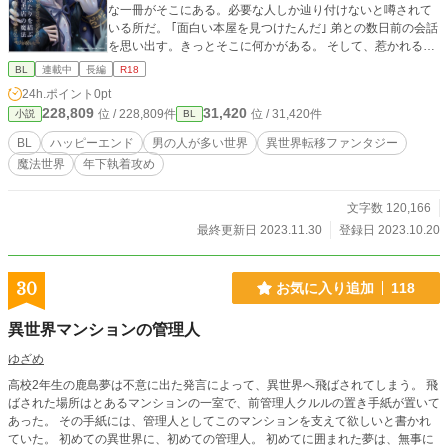
な一冊がそこにある。必要な人しか辿り付けないと噂されて
いる所だ。 ｢面白い本屋を見つけたんだ｣ 弟との数日前の会話
を思い出す。きっとそこに何かがある。 そして、惹かれるま
まに一冊の本を手にした。登場人物紹介には、美形の魔法騎
BL
連載中
長編
R18
士の姿が……髪色と瞳の色が違うけれど、間違いなく弟だ。
24h.ポイント
0pt
聖女に攻略されるかもしれない、そんなの嫌だ。 ごめん。父
228,809
31,420
位 / 228,809件
位 / 31,420件
小説
BL
さん母さん。戻れないかも知れない。それでも、あいつの所
へ行きたいんだ。 本を抱きしめて願う。神様お願い、弟を取
BL
ハッピーエンド
男の人が多い世界
異世界転移ファンタジー
り戻したい。 本だけ残して……時砂琥珀は姿を消した。 年下
魔法世界
年下執着攻め
魔法騎士(元弟)×神使？(元兄) 微R・Rは※印を念の為につけま
す。 美麗表紙絵は、夕宮あまね様@amane_yumia より頂き
ました。 BL小説大賞に参加しています。 応援よろしくお願
文字数 120,166
いします。
最終更新日 2023.11.30
登録日 2023.10.20
30
お気に入り追加
118
異世界マンションの管理人
ゆざめ
高校2年生の鹿島夢は不意に出た発言によって、異世界へ飛ばされてしまう。 飛
ばされた場所はとあるマンションの一室で、前管理人クルルの置き手紙が置いて
あった。 その手紙には、管理人としてこのマンションを支えて欲しいと書かれ
ていた。 初めての異世界に、初めての管理人。 初めてに囲まれた夢は、無事に