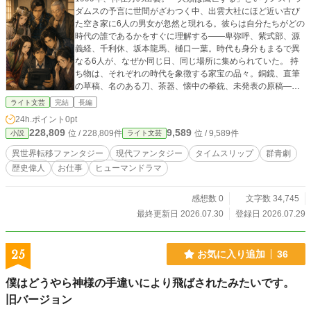
ダムスの予言に世間がざわつく中、出雲大社にほど近い古び
た空き家に6人の男女が忽然と現れる。彼らは自分たちがどの
時代の誰であるかをすぐに理解する――卑弥呼、紫式部、源
義経、千利休、坂本龍馬、樋口一葉。時代も身分もまるで異
なる6人が、なぜか同じ日、同じ場所に集められていた。 持
ち物は、それぞれの時代を象徴する家宝の品々。銅鏡、直筆
の草稿、名のある刀、茶器、懐中の拳銃、未発表の原稿――
どれも今の価値に換算すれば目が飛び出るほどの値打ちもの
ライト文芸
完結
長編
だが、当然ながら誰も現金化の仕方など知らない。 彼らを保
24h.ポイント
0pt
護することになったのは、古い賃貸物件を管理する冴えない
228,809
9,589
位 / 228,809件
位 / 9,589件
小説
ライト文芸
不動産会社員・芝村航（しばむら わたる）。得体の知れない
6人組を厄介払いしようとするも、なぜか情に絆され、彼らを
異世界転移ファンタジー
現代ファンタジー
タイムスリップ
群青劇
自分の管理するボロ屋に住まわせることに。かくして神門通
歴史偉人
お仕事
ヒューマンドラマ
りにほど近い「偉人シェアハウス」が始まる。 骨董品として
家宝を売り、日雇いの仕事を探し、コンビニ弁当に驚愕し、
テレビや携帯電話に振り回されながらも、6人はそれぞれの才
感想数 0
文字数 34,745
覚で1999年の日本に居場所を作っていく。しかし物語が進む
最終更新日 2026.07.30
登録日 2026.07.29
につれ、航は違和感に気づき始める――「なぜこの6人だけ
が、よりによって全国の神々が集うとされるこの地に、この
年に集められたのか」。偶然にしては出来すぎたタイミン
25
お気に入り追加
36
グ、そして誰かが意図的に彼らを見張っているような気配。
ノストラダムスの予言の日が近づく中、6人と航は自分たちの
僕はどうやら神様の手違いにより飛ばされたみたいです。
運命に隠された謎に触れていくことになる。 登場人物 卑弥呼
旧バージョン
（ヒミコ） 弥生時代・邪馬台国の女王。物静かで感情を表に