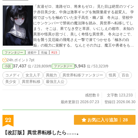
「友達ゼロ、進路ゼロ、将来もゼロ」 見た目は絶世のツイン
テ赤目美少女。中身は激寒ギャグを無限量産する超変人。 学
校でぼっちを極めていた女子高生・幽ノ坂 冬火は、登校中
にケンケンパーで禁術の魔法陣を踏み、異世界へ転移してし
まう。 そこは、果てなき空と草原、いにしえの都市、未知の
異形や怪異が息づく、美しく奇怪な異世界。 冬火はそこで、
街を襲う災厄級の飛竜さえ一撃で凍てつかせる「極氷の白
焔」の能力に覚醒する。 なんとその力は、魔王や勇者をもし
のぐ、「魔女と言う存在の力」だったのだ。 彼女の能力に気
ファンタジー
連載中
長編
R15
付いた時、世界中は、正体不明の"魔女"を追い始める。 しか
24h.ポイント
7pt
し当の本人は、草原を駆け回り、意味不明なギャグを連発し
37,437
5,943
位 / 228,809件
位 / 53,323件
小説
ファンタジー
ながら、心優しい美少女ラシやパーティーのみんなと自由気
ままな異世界生活を全力で満喫していた。 これは、不器用な
コメディ
女主人子
異能力
異世界転移ファンタジー
怪異
百合
一人の少女が、初めて本当の居場所と大切な仲間を見つけて
美少女
異世界転移
最強主人公
いく、吐く程笑えて、泣く程熱い、異世界ファンタジー。 冬
の名を持つ火は、滅びを知らない。 ――今、彼女の宿命が燃
える。誰もその本当の熱さを知らぬまま……
感想数 0
文字数 123,233
最終更新日 2026.07.23
登録日 2026.06.30
22
お気に入り追加
28
【改訂版】異世界転移したら……。