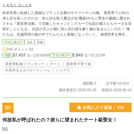
トモモト ヨシユキ
終末世界に転移した孤独なブラック企業のサラリーマンの俺。 異世界で人外の
赤ん坊を拾ったのだが、赤ん坊を狙う魔法少女(魔族)やもと聖女の義賊に囲まれ
スキル『異世界召喚』で召喚したキャンピングカーで伝説の都スピルナーダを目
指すことになる。 伝説の天人の都に赤ん坊の謎を解く鍵があるらしいのだ！ 俺
たちは、呉越同舟の旅の中でだんだんと家族になっていく。 崩壊世界を再生さ
せるために『神の子』を世界の玉座へと届ける旅の終わりには、切ない真実が待
ファンタジー
完結
長編
っていて… エブリスタにも掲載しています。
24h.ポイント
7pt
37,437
5,943
位 / 228,809件
位 / 53,323件
小説
ファンタジー
異世界転移ファンタジー
チート
異世界子育て旅
中高年主人公×ロードノベル
シリアス
感想数 0
文字数 64,924
最終更新日 2026.06.29
登録日 2026.06.24
20
お気に入り追加
152
何故私が呼ばれたの？彼らに望まれたチート級聖女！
B介