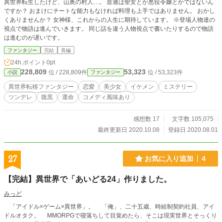
異世界転生したけど、山奥の村人…。 普通は聖女とか悪役令嬢とかではないん
ですか？ おまけにチートな能力もなければ料理も上手ではありません。 おかし
くありませんか？ 女神様、これからの人生に期待しています。 ※登場人物達の
視点で物語は進んでいきます。 同じ話を違う人物視点で書いたりするので物語
は進むのが遅いです。
ファンタジー
完結
長編
24h.ポイント
0pt
228,809
53,323
位 / 228,809件
位 / 53,323件
小説
ファンタジー
異世界転移ファンタジー
恋愛
美少女
イケメン
ミステリー
ツンデレ
腹黒
運命
コメディ風味あり
感想数 17
文字数 105,075
最終更新日 2020.10.08
登録日 2020.08.01
27
お気に入り追加
4
【完結】異世界で「あいどる24」作りました。
みっど
「アイドル×ゲーム×異世界」。 「俺」、二十五歳、時給制契約社員、アイ
ドルオタク。 ММORPGで寝落ちして目覚めたら、そこは現実世界とそっくり