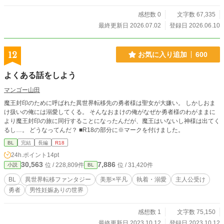
感想数 0
文字数 67,335
最終更新日 2026.07.02
登録日 2026.06.10
12
お気に入り追加
600
よくある話をしよう
マンゴー山田
魔王封印のために呼ばれた異世界転移先の勇者様は聖女が大嫌い。 しかしおま
け扱いの俺には溺愛してくる。 そんなおまけの俺がなぜか勇者様のわがままに
より魔王封印の旅に同行することになったんだが、魔王はいないし神様は出てく
るし…。 どうなってんだ？ ■R18の部分に※マークを付けました。
BL
完結
長編
R18
24h.ポイント
14pt
30,563
7,886
位 / 228,809件
位 / 31,420件
小説
BL
BL
異世界転移ファンタジー
美形×平凡
執着・溺愛
主人公受け
勇者
男性妊娠ありの世界
感想数 1
文字数 75,150
最終更新日 2023.10.12
登録日 2023.10.12