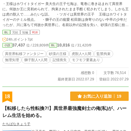
・王様はホワイトタイガー 美大生の王子七海は、竜巻に巻き込まれて異世界
に。何故か王に見初められて、拘束されたまま手酷く犯されてしまう。しかも王
は虎の獣人で……みたいな話。 ・ツガイは異世界の王子 王様はホワイトタ
イガーのナミル視点。 ・獅子の王の寵愛 松田新は身寄りのない中卒の少年だ
ったが、川に落ちて何故か異世界に。名前以外の記憶を失い、砂漠の王様に拾わ
れ身に余る待遇で可愛がられるが、拾ったのは新を后にして美味しくいただくた
BL
完結
短編
R18
めだった……みたいな話。 ・砂漠の獅子は幼き寵姫を愛す 獅子の王の寵愛
24h.ポイント
7pt
のアサド視点。 ・おまけ 二年後の話。アサド視点。
37,437
10,016
位 / 228,809件
位 / 31,420件
小説
BL
異世界転移ファンタジー
砂漠の王様
虎獣人×人間
監禁拘束
無理矢理
獅子獣人×人間
記憶喪失
モフモフ要素あり
感想数 0
文字数 76,514
最終更新日 2022.07.29
登録日 2022.07.29
18
お気に入り追加
19
【転移したら性転換?!】異世界最強魔剣士の俺(私)が、ハー
レム生活を始める。
たちばなきょう子