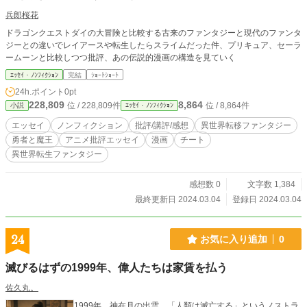
兵郎桜花
ドラゴンクエストダイの大冒険と比較する古来のファンタジーと現代のファンタ
ジーとの違いでレイアースや転生したらスライムだった件、プリキュア、セーラ
ームーンと比較しつつ批評、あの伝説的漫画の構造を見ていく
ｴｯｾｲ・ﾉﾝﾌｨｸｼｮﾝ
完結
ｼｮｰﾄｼｮｰﾄ
24h.ポイント
0pt
228,809
8,864
位 / 228,809件
位 / 8,864件
小説
ｴｯｾｲ・ﾉﾝﾌｨｸｼｮﾝ
エッセイ
ノンフィクション
批評/講評/感想
異世界転移ファンタジー
勇者と魔王
アニメ批評エッセイ
漫画
チート
異世界転生ファンタジー
感想数 0
文字数 1,384
最終更新日 2024.03.04
登録日 2024.03.04
24
お気に入り追加
0
滅びるはずの1999年、偉人たちは家賃を払う
佐久丸。
1999年、神在月の出雲。「人類は滅亡する」というノストラ