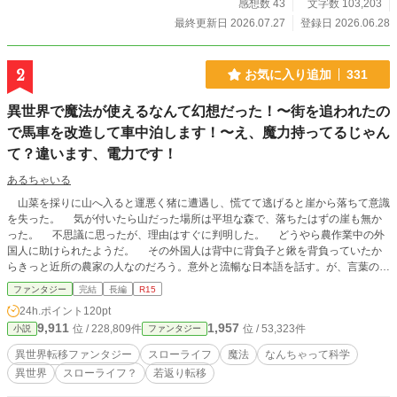
感想数 43
文字数 103,203
さいね♪
最終更新日 2026.07.27
登録日 2026.06.28
2
お気に入り追加
331
異世界で魔法が使えるなんて幻想だった！〜街を追われたの
で馬車を改造して車中泊します！〜え、魔力持ってるじゃん
て？違います、電力です！
あるちゃいる
山菜を採りに山へ入ると運悪く猪に遭遇し、慌てて逃げると崖から落ちて意識
を失った。 気が付いたら山だった場所は平坦な森で、落ちたはずの崖も無か
った。 不思議に思ったが、理由はすぐに判明した。 どうやら農作業中の外
国人に助けられたようだ。 その外国人は背中に背負子と鍬を背負っていたか
らきっと近所の農家の人なのだろう。意外と流暢な日本語を話す。が、言葉の意
味はあまり理解してないらしく、『県道は何処か？』と聞いても首を傾げてい
ファンタジー
完結
長編
R15
た。 『道は何処にありますか？』と言ったら、漸く理解したのか案内してく
24h.ポイント
120pt
れるというので着いていく。 が、行けども行けどもどんどん森は深くなり、
9,911
1,957
位 / 228,809件
位 / 53,323件
小説
ファンタジー
不審に思い始めた頃に少し開けた場所に出た。 そこは農具でも置いてる場所
なのかボロ小屋が数軒建っていて、外国人さんが大声で叫ぶと、人が十数人ゾロ
異世界転移ファンタジー
スローライフ
魔法
なんちゃって科学
ゾロと小屋から出てきて、俺の周りを囲む。 そして何故か縄で手足を縛られ
異世界
スローライフ？
若返り転移
て大八車に転がされ……。 ⚠️超絶不定期更新⚠️