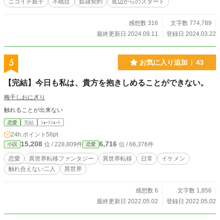
ニコイチ親子
不眠症
奴隷契約
底辺からのスタート
感想数 316
文字数 774,789
最終更新日 2024.09.11
登録日 2024.03.22
5
お気に入り追加
43
【完結】今日も私は、貴方を抱きしめることができない。
梅干しおにぎり
触れることが出来ない
恋愛
完結
ｼｮｰﾄｼｮｰﾄ
24h.ポイント
56pt
15,208
6,716
位 / 228,809件
位 / 66,376件
小説
恋愛
恋愛
異世界転移ファンタジー
異世界転移
日常
イケメン
触れ合えない二人
異世界
感想数 6
文字数 1,856
最終更新日 2022.05.02
登録日 2022.05.02