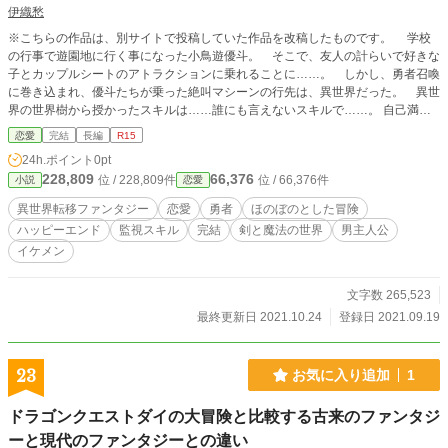
伊織愁
※こちらの作品は、別サイトで投稿していた作品を改稿したものです。 学校
の行事で遊園地に行く事になった小鳥遊優斗。 そこで、友人の計らいで好きな
子とカップルシートのアトラクションに乗れることに……。 しかし、勇者召喚
に巻き込まれ、優斗たちが乗った絶叫マシーンの行先は、異世界だった。 異世
界の世界樹から授かったスキルは……誰にも言えないスキルで……。 自己満足
な作品ですが、気に入って頂ければ幸いです。
恋愛
完結
長編
R15
24h.ポイント
0pt
228,809
66,376
位 / 228,809件
位 / 66,376件
小説
恋愛
異世界転移ファンタジー
恋愛
勇者
ほのぼのとした冒険
ハッピーエンド
監視スキル
完結
剣と魔法の世界
男主人公
イケメン
文字数 265,523
最終更新日 2021.10.24
登録日 2021.09.19
23
お気に入り追加
1
ドラゴンクエストダイの大冒険と比較する古来のファンタジ
ーと現代のファンタジーとの違い