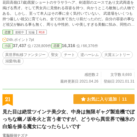
花田高嶺(17歳)黒髪ショートのサラサラヘア、剣道部のエースであり文武両道を
掲げる秀才。そして男女共に見惚れる容姿を持つ、向かうところ敵無しの人物で
ある。 しかし、至って本人はその事に全く気付いていない。 武道場をいくつも
持つ厳しい祖父に育てられ、全て出来て当たり前だったのだ。自分の容姿の事な
ど祖父が触れる事も無く、周りも中性的、いや美しすぎる美貌に怯み、同性のフ
ァンクラブが彼女を男共から守っていた為、男っぽいのかな？と自分を思う程度
恋愛
連載中
短編
R18
だった。 そして、そんな祖父も亡くなり、道場も従兄弟達が引き継ぎが決ま
24h.ポイント
7pt
り、これからどうするかと、風呂から上がった瞬間、まさかの異世界転移！！
37,437
16,316
位 / 228,809件
位 / 66,376件
小説
恋愛
タオルに包まれた裸体のまま、召喚された… え？聖女？ せっかくなら騎士
に……
異世界転移ファンタジー
聖女
チート
逆ハーレム
大賞エントリー
溺愛/執着
感想数 2
文字数 8,693
最終更新日 2021.04.26
登録日 2021.01.31
21
お気に入り追加
11
見た目は絶世ツインテ美少女、中身は無限ギャグ製造機でぼ
っちな幽ノ坂冬火と言う者ですが、どうやら異世界で極氷の
白焔を操る魔女になったらしいです
電脳探偵ナズナ