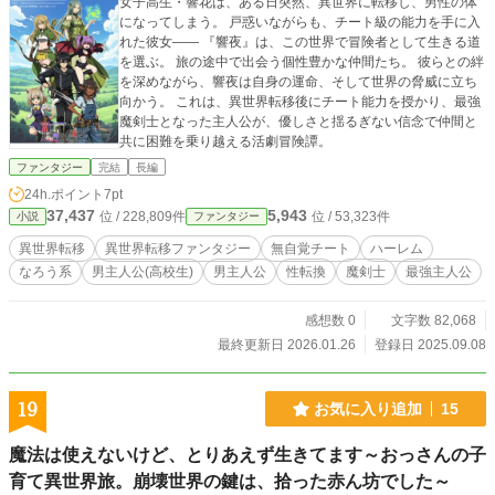
​女子高生・響花は、ある日突然、異世界に転移し、男性の体
になってしまう。 戸惑いながらも、チート級の能力を手に入
れた彼女―― 『響夜』は、この世界で冒険者として生きる道
を選ぶ。 ​旅の途中で出会う個性豊かな仲間たち。 彼らとの絆
を深めながら、響夜は自身の運命、そして世界の脅威に立ち
向かう。 ​これは、異世界転移後にチート能力を授かり、最強
魔剣士となった主人公が、優しさと揺るぎない信念で仲間と
共に困難を乗り越える活劇冒険譚。
ファンタジー
完結
長編
24h.ポイント
7pt
37,437
5,943
位 / 228,809件
位 / 53,323件
小説
ファンタジー
異世界転移
異世界転移ファンタジー
無自覚チート
ハーレム
なろう系
男主人公(高校生)
男主人公
性転換
魔剣士
最強主人公
感想数 0
文字数 82,068
最終更新日 2026.01.26
登録日 2025.09.08
19
お気に入り追加
15
魔法は使えないけど、とりあえず生きてます～おっさんの子
育て異世界旅。崩壊世界の鍵は、拾った赤ん坊でした～