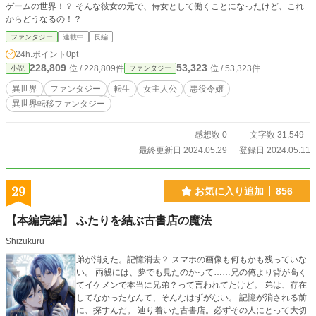
ゲームの世界！？ そんな彼女の元で、侍女として働くことになったけど、これ
からどうなるの！？
ファンタジー
連載中
長編
24h.ポイント
0pt
228,809
53,323
位 / 228,809件
位 / 53,323件
小説
ファンタジー
異世界
ファンタジー
転生
女主人公
悪役令嬢
異世界転移ファンタジー
感想数 0
文字数 31,549
最終更新日 2024.05.29
登録日 2024.05.11
29
お気に入り追加
856
【本編完結】 ふたりを結ぶ古書店の魔法
Shizukuru
弟が消えた。記憶消去？ スマホの画像も何もかも残っていな
い。 両親には、夢でも見たのかって……兄の俺より背が高く
てイケメンで本当に兄弟？って言われてたけど。 弟は、存在
してなかったなんて、そんなはずがない。 記憶が消される前
に、探すんだ。 辿り着いた古書店。必ずその人にとって大切