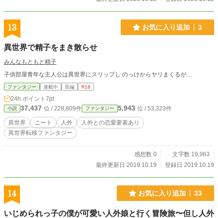
13
お気に入り追加
3
異世界で精子をまき散らせ
みんなもともと精子
子供部屋青年な主人公は異世界にスリップし のっけからヤリまくるが…
ファンタジー
連載中
長編
R18
24h.ポイント
7pt
37,437
5,943
位 / 228,809件
位 / 53,323件
小説
ファンタジー
異世界
ニート
人外
人外との恋愛要素あり
異世界転移ファンタジー
感想数 0
文字数 19,963
最終更新日 2019.10.19
登録日 2019.10.19
14
お気に入り追加
33
いじめられっ子の僕が可愛い人外娘と行く冒険旅〜但し人外