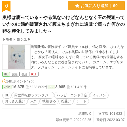
6
お気に入り追加
90
奥様は腐っている～やる気ないけどなんとなく玉の輿狙って
いたのに婚約破棄されて腹立ちまぎれに通販で買った何かの
卵を孵化してみました～
トモモト ヨシユキ
元冒険者の冒険者ギルド職員ティルは、43才独身。 ひょんな
ことから『渡り人』である奥様の世話係に任命されてしま
う。 腐女子の意味も知らずに腐っている奥様のお世話をする
内にいろんなことに巻き込まれていく。 カクヨム、エブリス
タ、フジョッシー、ムーンライトにも掲載しています。
BL
完結
長編
R18
24h.ポイント
49pt
16,375
3,985
位 / 228,809件
位 / 31,420件
小説
BL
BL
異世界転移ファンタジー
ハッピーエンド予定
イケメン
おっさん受け
人外
執着攻め
総受け
チート
感想数 0
文字数 101,633
最終更新日 2022.03.25
登録日 2022.03.07