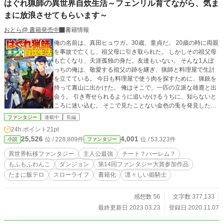
はぐれ猟師の異世界自炊生活～フェンリル育てながら、気ま
まに放浪させてもらいます～
おとら@ 書籍発売中
書籍情報
俺の名前は、真田ヒュウガ。30歳、童貞だ。 20歳の時に両親
を事故で亡くし、祖父母に引き取られた。 しかしその祖父母
も亡くなり、天涯孤独の身だ。友達もいない。 そんな1人ぼ
っちの俺は、敬愛する祖父の跡を継ぎ、猟師と料理屋で生計
を立てている。 今日も料理屋で使う肉を探すために、猟銃を
持って裏山に出かけた。 俺はそこで、一匹の立派な雄鹿と出
会う。 引き寄せられるように追いかけるうちに、知らないと
ころに迷い込む。 そこで見たことない金色の兎を発見した俺
は、持っていた猟銃で咄嗟に撃ってしまう。 見事に当たり、
ファンタジー
連載中
長編
兎は動かなくなる。 俺は、ホッと息を吐く。 そして安心した
24h.ポイント
21pt
のもつかの間、いきなり見たことのない熊が現れた。 その熊
25,526
4,001
位 / 228,809件
位 / 53,323件
小説
ファンタジー
は体長3メートル以上、紅い皮膚に覆われ、爪の一本一本が5
0センチはある。 俺は、一体どこにきてしまったんだ？ これ
異世界転移ファンタジー
主人公最強
チート？ハーレム？
はある日、祖父の教えを大事にしている30歳の童貞が異世界
もふもふわんこ
ダンジョン
第14回ファンタジー大賞参加作品
に迷い込み、苦悩を抱えつつも、知らぬ間に最強になり、料
たまに飯テロ
スローライフ
書籍化
凛々しい姫騎士
理をしたり、時には冒険に出たり、人を救ってみたりしなが
ら、次第に人々に溶け込んでいく物話である。 この度、書籍
化されることになりました！ これも、応援してくださった
感想数 56
文字数 377,133
方々のおかげでございます。
最終更新日 2023.03.23
登録日 2020.11.07