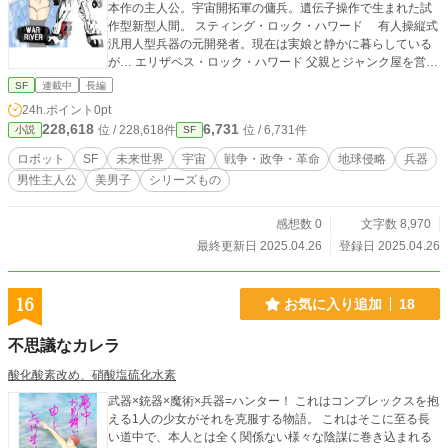
本作の主人公。宇宙開拓軍の傭兵。遺伝子操作で生まれた試
作型新型人間。 スティング・ロック・ハワード 有人操縦式
汎用人型兵器の元開発者。現在は実娘と静かに暮らしている
が… エリザベス・ロック・ハワード 父親とジャンク屋を営む
地球出身女性。 ・登場兵器 ヒルツ ＨＩＬＴＳ ＳＰＥＣ＞ 全
SF
連載中
長編
高：１４．６メートル※標準装備 重量：７．７トン※標準装
24h.ポイント
0pt
備 動力源：コアキューブ 武装：ミトラィユーズ・クワトロ
228,618
6,731
位 / 228,618件
位 / 6,731件
小説
SF
（胴体部小口径連射砲） プチプラズマ・マシンガン プラ
ズマ・エネルギー・セイヴァー プラズマメガライフル プ
ロボット
SF
未来世界
宇宙
戦争・政争・革命
地球侵略
兵器
ラズマバズーカー クラッシャーグローブ
男性主人公
美男子
シリーズもの
感想数 0
文字数 8,970
最終更新日 2025.04.26
登録日 2025.04.26
16
お気に入り追加
18
不思議なカレラ
酸化酸素改め、硝酸塩硫化水素
武器×銃器×魔術×兵器=ハンター！ これはコンプレックスを抱
える1人の少女がそれを克服する物語。 これはそこに至る長
い道中で、本人とは全く関係ない様々な陰謀に巻き込まれる