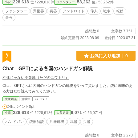
228,618
53,262
位 / 228,618件
位 / 53,262件
小説
ファンタジー
ファンタジー
異世界
兵器
アンドロイド
偉人
戦争
転移
最強
感想数 0
文字数 7,751
最終更新日 2023.08.09
登録日 2023.07.31
7
お気に入り追加
0
Chat GPTによる各国のハンドガン解説
不死じゃない不死鳥（ただのニワトリ）
Chat GPTさんに各国のハンドガンの解説をやって貰いました。銃に興味のあ
る方はぜひ読んでみてください。
大衆娯楽
連載中
ｼｮｰﾄｼｮｰﾄ
24h.ポイント
0pt
228,618
6,071
位 / 228,618件
位 / 6,071件
小説
大衆娯楽
ハンドガン
銃器解説
兵器解説
武器
兵器
感想数 0
文字数 2,278