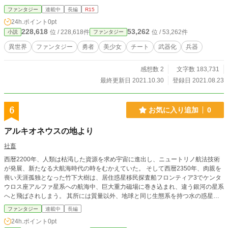
ファンタジー
連載中
長編
R15
24h.ポイント
0pt
228,618
53,262
位 / 228,618件
位 / 53,262件
小説
ファンタジー
異世界
ファンタジー
勇者
美少女
チート
武器化
兵器
感想数 2
文字数 183,731
最終更新日 2021.10.30
登録日 2021.08.23
6
お気に入り追加
0
アルキオネウスの地より
社畜
西暦2200年、人類は枯渇した資源を求め宇宙に進出し、ニュートリノ航法技術
が発展、新たなる大航海時代の時をむかえていた。 そして西暦2350年、肉親を
喪い天涯孤独となった竹下大樹は、居住惑星移民探査船フロンティア3でケンタ
ウロス座アルファ星系への航海中、巨大重力磁場に巻き込まれ、違う銀河の星系
へと飛ばされしまう。 其所には質量以外、地球と同じ生態系を持つ水の惑星が
存在していた。
ファンタジー
連載中
長編
24h.ポイント
0pt