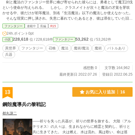
剣と魔法のファンタジー世界に喚び寄せられた彼らには、勇者として魔王討伐
という使命が与えられる。 しかし、クラスメイトが次々と魔法の才覚を芽吹
かせる中、彼だけが初等魔法、別名『生活魔法』以下の魔法しか使えなかった。
そんな現実に押し潰され、失意に暮れていたあるとき、彼は滞在していた旧王
城の古い区画で『魔術図書室』なる部屋を見つける。 魔法ではなく、魔術。
ファンタジー
連載中
長編
R15
魔法が使えない俺でも、魔術なら。 そんな期待を胸に向かった図書室で、
24h.ポイント
0pt
彼は偶然、忘れ去られた地下室を見つける。 そしてその最奥。 宗教画のよ
228,618
53,262
位 / 228,618件
位 / 53,262件
小説
ファンタジー
うな彫刻が施された大扉から現れたのは、一千年は眠っていたと自称する精霊の
美少女だったーーーー。 魔法ではなく魔術という力を得た少年が、精霊の少
異世界
ファンタジー
召喚
魔法
魔術/魔法
魔術
バトルあり
女や仲間たちとともに、一度は投げ出したはずの魔王討伐という使命に向き合っ
兵器
ていくストーリーです。 小説家になろう／アルファポリス／カクヨムへ投稿
しています。 更新情報はＳＮＳ等にて報告させていただきます。
感想数 0
文字数 164,962
最終更新日 2022.07.26
登録日 2022.06.25
13
お気に入り追加
16
鋼殻魔導兵の黎戦記
都丸譲二
――祈りを失った兵器が、祈りの世界を旅する。 大陸〈アル
テリオス〉の人々は、生まれながらに精霊と契約し、祈りと
共に生きてきた。 火は燃え、水は流れ、風は歌い、命は巡