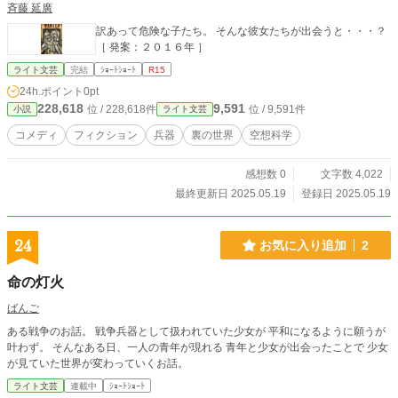
斉藤 延廣
訳あって危険な子たち。 そんな彼女たちが出会うと・・・？
［ 発案：２０１６年 ］
ライト文芸
完結
ｼｮｰﾄｼｮｰﾄ
R15
24h.ポイント
0pt
228,618
9,591
位 / 228,618件
位 / 9,591件
小説
ライト文芸
コメディ
フィクション
兵器
裏の世界
空想科学
感想数 0
文字数 4,022
最終更新日 2025.05.19
登録日 2025.05.19
24
お気に入り追加
2
命の灯火
ばんご
ある戦争のお話。 戦争兵器として扱われていた少女が 平和になるように願うが
叶わず。 そんなある日、一人の青年が現れる 青年と少女が出会ったことで 少女
が見ていた世界が変わっていくお話。
ライト文芸
連載中
ｼｮｰﾄｼｮｰﾄ