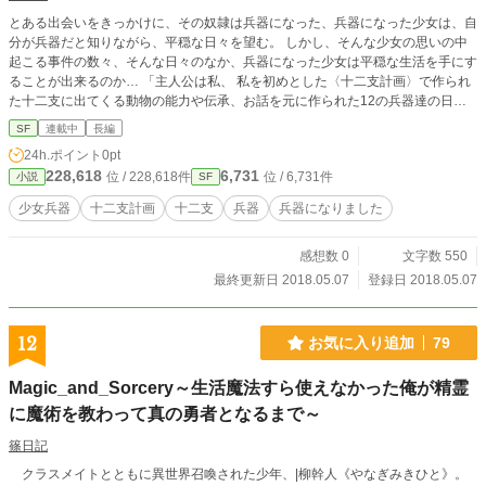
とある出会いをきっかけに、その奴隷は兵器になった、兵器になった少女は、自
分が兵器だと知りながら、平穏な日々を望む。 しかし、そんな少女の思いの中
起こる事件の数々、そんな日々のなか、兵器になった少女は平穏な生活を手にす
ることが出来るのか… 「主人公は私、 私を初めとした〈十二支計画〉で作られ
た十二支に出てくる動物の能力や伝承、お話を元に作られた12の兵器達の日常
を描くSFアクション？です 絶対見てくださいね？」
SF
連載中
長編
24h.ポイント
0pt
228,618
6,731
位 / 228,618件
位 / 6,731件
小説
SF
少女兵器
十二支計画
十二支
兵器
兵器になりました
感想数 0
文字数 550
最終更新日 2018.05.07
登録日 2018.05.07
12
お気に入り追加
79
Magic_and_Sorcery～生活魔法すら使えなかった俺が精霊
に魔術を教わって真の勇者となるまで～
篠日記
クラスメイトとともに異世界召喚された少年、|柳幹人《やなぎみきひと》。