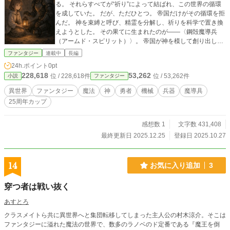
る。 それらすべてが“祈り”によって結ばれ、この世界の循環
を成していた。 だが、ただひとつ。 帝国だけがその循環を拒
んだ。 神を束縛と呼び、精霊を分解し、祈りを科学で置き換
えようとした。 その果てに生まれたのが――〈鋼殻魔導兵
（アームド・スピリット）〉。 帝国が神を模して創り出し
た、生体と機構の融合兵。 その数はわずかで、一体ごとに戦
ファンタジー
連載中
長編
場の均衡を崩す“神話級の兵器”として扱われた。 エインもま
24h.ポイント
0pt
た、その一体である。 被検体No.25――エイン。 炎の大精霊
228,618
53,262
位 / 228,618件
位 / 53,262件
小説
ファンタジー
の欠片を宿す彼は、祈りを知らぬ兵器でありながら、 ある
日、命令ではなく“意志”で動いた。 戦場で出会った少女ティ
異世界
ファンタジー
魔法
神
勇者
機械
兵器
魔導具
ナ。 絶やされかけた聖火を守る“灯守（ともしもり）”の末
25周年カップ
裔。 その光が、エインの中に眠っていた“心”を呼び覚ます。
祈りを信じる国々。 祈りを棄てた帝国。 そして、祈りを知ら
ぬ兵器。 ――魂と鋼が交錯する中で、世界は“祈りの再生”を
感想数 1
文字数 431,408
求めて動き出す。 祈り×科学、信仰×機構、魂×鋼―― それぞ
最終更新日 2025.12.25
登録日 2025.10.27
れの祈りが戦場を照らす、重厚なる群像戦記。
14
お気に入り追加
3
穿つ者は戦い抜く
あすとろ
クラスメイトら共に異世界へと集団転移してしまった主人公の村木涼介。そこは
ファンタジーに溢れた魔法の世界で、数多のラノベのド定番である『魔王を倒