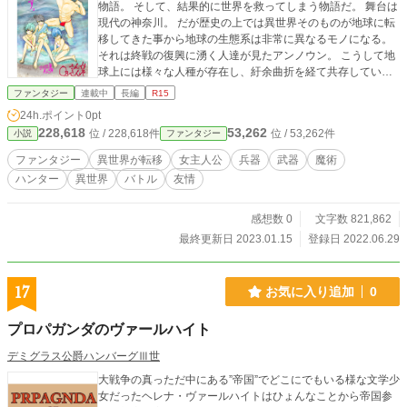
物語。 そして、結果的に世界を救ってしまう物語だ。 舞台は
現代の神奈川。 だが歴史の上では異世界そのものが地球に転
移してきた事から地球の生態系は非常に異なるモノになる。
それは終戦の復興に湧く人達が見たアンノウン。 こうして地
球上には様々な人種が存在し、紆余曲折を経て共存している
世界へと変貌する事になっていく。 更に世界は異世界が転移
ファンタジー
連載中
長編
R15
してきた結果、剣と魔術と銃器に兵器が共存する世界へと変
24h.ポイント
0pt
貌し、跋扈する魔獣をハンターが狩る世界へと変質していっ
228,618
53,262
位 / 228,618件
位 / 53,262件
小説
ファンタジー
たのだった……。 1人の少女が異世界の転移後に産まれ、
様々なコンプレックスを抱えながら父親の背中を追い掛け、
ファンタジー
異世界が転移
女主人公
兵器
武器
魔術
同じ道に進んだ結果、紡がれる5つの話。 幾つもの世界の境
ハンター
異世界
バトル
友情
界を超えて1人のハンターとして少女が織り成す多種多様な友
情や愛情に多少のエロチシズム。 そして複雑に絡まり合う人
間関係。 しかし全ての世界は1人の男が敷いた歯車に狂わさ
感想数 0
文字数 821,862
れていく事になる。 少女はハンターとして、陰謀に立ち向か
最終更新日 2023.01.15
登録日 2022.06.29
う為に仲間達と共に強大な敵に立ち向かっていく事になって
いく。 少女は仲間達と共に未曾有の厄災から世界を護る事が
出来るのか？ そして、淡い初恋の行方はどうなるのか？ 世界
17
お気に入り追加
0
よりも友達、友達よりも恋愛、恋愛も大事だけど仕事は信念
に基づいてストイックで不器用でコンプレックスの塊の少女
プロパガンダのヴァールハイト
がヒロインのハンター活劇、ここに推参！！ 友情あり、笑い
あり、涙あり、バトルあり、ファンタジックなヒューマンド
デミグラス公爵ハンバーグⅢ世
ラマを是非ご照覧あれ！ 少女がコンプレックスから解放され
大戦争の真っただ中にある”帝国”でどこにでもいる様な文学少
る時、何かが起こる。
女だったヘレナ・ヴァールハイトはひょんなことから帝国参