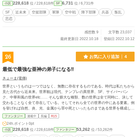
228,618
6,731
位 / 228,618件
位 / 6,731件
小説
SF
SF
近未来
空挺部隊
軍隊
空中戦
降下部隊
兵器
叛乱
悲恋
感想数 9
文字数 23,037
最終更新日 2022.10.18
登録日 2022.10.12
26
お気に入り追加
4
最低で最強な亜神の弟子になる‼
きょーま(電傳)
世界というものは一つではなく、無数に存在するものである。時代は私たちから
見た古代から近未来。世界観は現代、テンプレの異世界、SF、サイバーパン
ク、中華和風の世界etc…… そんな膨大な種類、数の世界は全て同時に、決して
交わることなく全て存在している。そしてそれら全ての世界の中にある要素。例
を挙げれば自然、炎、光、金属から罪や死といったものまである世界を構成して
いく要素の一つ一つは、それぞれ「神」と神の子「亜神」が存在することで成り
ファンタジー
連載中
長編
R15
立っている。 いずれ神に昇格する亜神達は立派な神になるべく、ある任を負わ
24h.ポイント
0pt
されて様々な世界に降り立ち、1000年の間世界について勉強をしていく。そこ
228,618
53,262
位 / 228,618件
位 / 53,262件
小説
ファンタジー
で亜神になりたての者は、先輩の弟子になり共に世界に旅立つのだが……