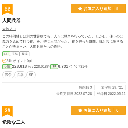
22
お気に入り追加
5
人間兵器
大地ノコ
この時間軸とは別の世界線でも、人々は戦争を行っていた。 しかし、使うのは
魔力を込めて打つ銃。を、持つ人間だった。 銃を持った瞬間、銃と共に生きる
ことが決まった、人間兵器たちの物語。
SF
完結
長編
24h.ポイント
0pt
228,618
6,731
位 / 228,618件
位 / 6,731件
小説
SF
戦争
兵器
SF
感想数 3
文字数 29,721
最終更新日 2022.07.28
登録日 2022.05.11
23
お気に入り追加
0
危険な二人