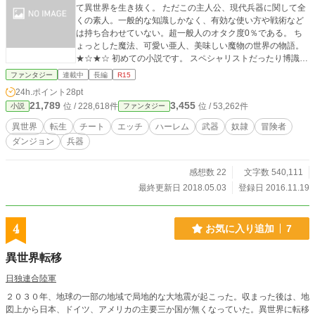
て異世界を生き抜く。 ただこの主人公、現代兵器に関して全
くの素人。一般的な知識しかなく、有効な使い方や戦術など
は持ち合わせていない。超一般人のオタク度0％である。 ち
ょっとした魔法、可愛い亜人、美味しい魔物の世界の物語。
★☆★☆ 初めての小説です。 スペシャリストだったり博識だ
ったり超マニア（ミリオタ・アニオタ）だったりしないゴク
ファンタジー
連載中
長編
R15
ゴク一般的な人、つまりフツーの人が転生（生まれ変わり）
24h.ポイント
28pt
したら？という話です。 お付き合い下さいましたら幸いで
21,789
3,455
位 / 228,618件
位 / 53,262件
小説
ファンタジー
す。 表現など修正する場合があります。 予めご了承くださ
い。 【更新ペース】 2日に一度のペースで更新する予定で
異世界
転生
チート
エッチ
ハーレム
武器
奴隷
冒険者
す。 ※訂正→現在、週1回の更新となっています。
ダンジョン
兵器
感想数 22
文字数 540,111
最終更新日 2018.05.03
登録日 2016.11.19
4
お気に入り追加
7
異世界転移
日独連合陸軍
２０３０年、地球の一部の地域で局地的な大地震が起こった。収まった後は、地
図上から日本、ドイツ、アメリカの主要三か国が無くなっていた。異世界に転移