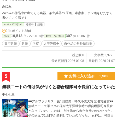
みにみ
みにみの作品中に出てくる兵器、架空兵器の 原案、考察案、ボツ案をひたすら
書いていく話です
ｴｯｾｲ・ﾉﾝﾌｨｸｼｮﾝ
連載中
短編
24h.ポイント
35pt
19,513
307
位 / 228,618件
位 / 8,861件
小説
ｴｯｾｲ・ﾉﾝﾌｨｸｼｮﾝ
架空兵器
兵器
考察
太平洋戦争
自作品の番外編特集
感想数 0
文字数 2,977
最終更新日 2026.01.08
登録日 2026.01.07
2
お気に入り追加
1,582
無職ニートの俺は気が付くと聯合艦隊司令長官になっていた
中七七三
■■アルファポリス 第1回歴史・時代小説大賞 読者賞受賞■■
無職ニートで軍ヲタの俺が太平洋戦争時の聯合艦隊司令長官
となっていた。 これは、別次元から来た女神のせいだった。
その次元では日本が勝利していたのだった。 女神は、神国日