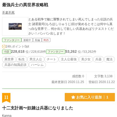
最強兵士の異世界攻略戦
不老不死
とある戦争で敵に襲撃されてしまい死んでしまった伝説の兵
士 諸星龍司(もろほしりゅうじ)目が覚めるとそこは何やら真
っ白な世界で… 何か出して欲しい兵器あればリクエストくだ
さい！バンバン出します！
ファンタジー
連載中
長編
R15
24h.ポイント
0pt
228,618
53,262
位 / 228,618件
位 / 53,262件
小説
ファンタジー
異世界
転生
男主人公
チート
主人公最強
美少女
兵器
魔法
兵器の知識必須
ハーレム
感想数 0
文字数 3,138
最終更新日 2020.11.25
登録日 2020.11.22
11
お気に入り追加
1
十二支計画〜奴隷は兵器になりました
Kanna