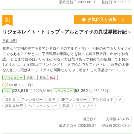
最終更新日 2023.06.10
登録日 2022.09.23
21
お気に入り追加
1
リジェネレイト・トリップ～アルとアイザの異世界旅行記～
自由山明
超進んだ文明の主であるアンドロイドのアルティマが、相棒のAIでありガイノイ
ドでもあるアイザと共に宇宙戦艦や軍隊などを持って異世界旅行に出かける物
語。 どこまで読めばいいかわからない方は取りあえず初めての依頼、でも何か
おかしい……か戦闘ゴブリンキング！ まで読んでみてください。 旅先の困難
なんざぶっ飛ばす！ シリアスな展開なんてぶっ壊せ！ この作品はハーメルンと
アルファポリスと小説家になろうにも投稿しています。
ファンタジー
連載中
長編
R15
24h.ポイント
0pt
228,618
53,262
位 / 228,618件
位 / 53,262件
小説
ファンタジー
異世界
ファンタジー
最強
SFファンタジー
アンドロイド
AI
異世界旅行
ハイファンタジー
兵器
ミリタリー
感想数 0
文字数 48,495
最終更新日 2025.08.27
登録日 2025.08.25