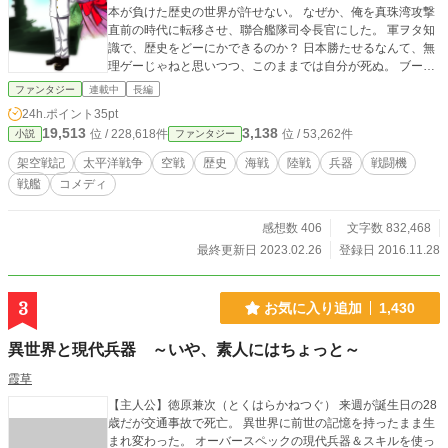
本が負けた歴史の世界が許せない。 なぜか、俺を真珠湾攻撃
直前の時代に転移させ、聯合艦隊司令長官にした。 軍ヲタ知
識で、歴史をどーにかできるのか？ 日本勝たせるなんて、無
理ゲーじゃねと思いつつ、このままでは自分が死ぬ。 ブーゲ
ンビルで機上戦死か、戦争終わって、戦犯で死刑だ。 この運
ファンタジー
連載中
長編
命を回避するため、必死の戦いが始まった。 参考文献は、各
24h.ポイント
35pt
話の最後に掲載しています。完結後に纏めようかと思いま
19,513
3,138
位 / 228,618件
位 / 53,262件
小説
ファンタジー
す。 使用している地図・画像は自作か、ライセンスで再利用
可のものを検索し使用しています。 表紙イラストは、ヤング
架空戦記
太平洋戦争
空戦
歴史
海戦
陸戦
兵器
戦闘機
マガジンで賞をとった方が画いたものです。
戦艦
コメディ
感想数 406
文字数 832,468
最終更新日 2023.02.26
登録日 2016.11.28
3
お気に入り追加
1,430
異世界と現代兵器 ～いや、素人にはちょっと～
霞草
【主人公】徳原兼次（とくはらかねつぐ） 来週が誕生日の28
歳だが交通事故で死亡。 異世界に前世の記憶を持ったまま生
まれ変わった。 オーバースペックの現代兵器＆スキルを使っ