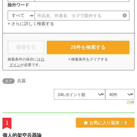
除外ワード
+ さらに詳しく検索する
保存する
26
件を検索する
検索条件の保存には
ロ
× 検索条件をクリアする
グイン
が必要です。
兵器
タグ
26
件
1
お気に入り追加
5
個人的架空兵器論