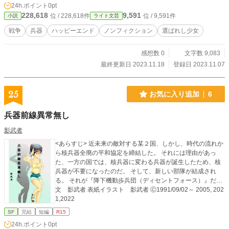
24h.ポイント
0pt
228,618
9,591
位 / 228,618件
位 / 9,591件
小説
ライト文芸
戦争
兵器
ハッピーエンド
ノンフィクション
選ばれし少女
感想数 0
文字数 9,083
最終更新日 2023.11.18
登録日 2023.11.07
25
お気に入り追加
6
兵器前線異常無し
影武者
<あらすじ> 近未来の敵対する某２国、しかし、時代の流れか
ら核兵器全廃の平和協定を締結した。 それには理由があっ
た、一方の国では、核兵器に変わる兵器が誕生したため、核
兵器が不要になったのだ。 そして、新しい部隊が結成され
る。 それが『降下機動歩兵団（ディセントフォース）』だ…
文 影武者 表紙イラスト 影武者 Ⓒ1991/09/02～ 2005, 202
1,2022
SF
完結
短編
R15
24h.ポイント
0pt