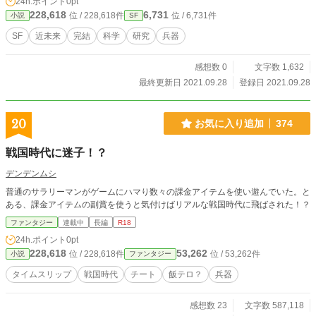
24h.ポイント
0pt
228,618
6,731
位 / 228,618件
位 / 6,731件
小説
SF
SF
近未来
完結
科学
研究
兵器
感想数 0
文字数 1,632
最終更新日 2021.09.28
登録日 2021.09.28
20
お気に入り追加
374
戦国時代に迷子！？
デンデンムシ
普通のサラリーマンがゲームにハマり数々の課金アイテムを使い遊んでいた。と
ある、課金アイテムの副賞を使うと気付けばリアルな戦国時代に飛ばされた！？
ファンタジー
連載中
長編
R18
24h.ポイント
0pt
228,618
53,262
位 / 228,618件
位 / 53,262件
小説
ファンタジー
タイムスリップ
戦国時代
チート
飯テロ？
兵器
感想数 23
文字数 587,118