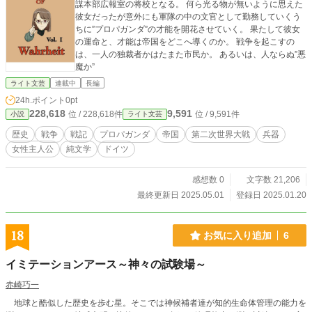
謀本部広報室の将校となる。 何ら光る物が無いように思えた
彼女だったが意外にも軍隊の中の文官として勤務していくう
ちに”プロパガンダ”の才能を開花させていく。 果たして彼女
の運命と、才能は帝国をどこへ導くのか。 戦争を起こすの
は、一人の独裁者かはたまた市民か。 あるいは、人ならぬ”悪
魔か”
ライト文芸
連載中
長編
24h.ポイント
0pt
228,618
9,591
位 / 228,618件
位 / 9,591件
小説
ライト文芸
歴史
戦争
戦記
プロパガンダ
帝国
第二次世界大戦
兵器
女性主人公
純文学
ドイツ
感想数 0
文字数 21,206
最終更新日 2025.05.01
登録日 2025.01.20
18
お気に入り追加
6
イミテーションアース～神々の試験場～
赤崎巧一
地球と酷似した歴史を歩む星。そこでは神候補者達が知的生命体管理の能力を