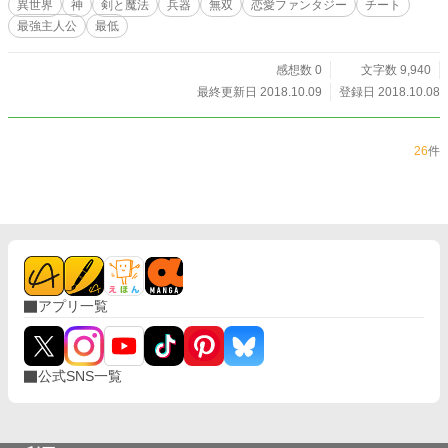
異世界
神
剣と魔法
兵器
無双
恋愛ファンタジー
チート
最強主人公
最低
感想数 0
文字数 9,940
最終更新日 2018.10.09
登録日 2018.10.08
26
件
アプリ一覧
公式SNS一覧