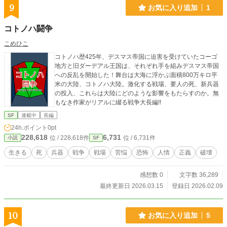
9
お気に入り追加
1
コトノハ闘争
こめひこ
コトノハ歴425年、デスマス帝国に迫害を受けていたコーゴ
地方と旧ダーデアル王国は、それぞれ手を組みデスマス帝国
への反乱を開始した！舞台は大海に浮かぶ面積800万キロ平
米の大陸、コトノハ大陸。激化する戦場、要人の死、新兵器
の投入、これらは大陸にどのような影響をもたらすのか。無
もなき作家がリアルに綴る戦争大長編!!
SF
連載中
長編
24h.ポイント
0pt
228,618
6,731
位 / 228,618件
位 / 6,731件
小説
SF
生きる
死
兵器
戦争
戦場
苦悩
恐怖
人情
正義
破壊
感想数 0
文字数 36,289
最終更新日 2026.03.15
登録日 2026.02.09
10
お気に入り追加
5