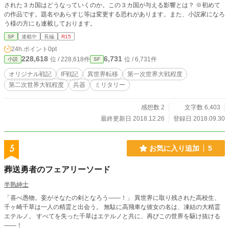
された３カ国はどうなっていくのか。この３カ国が与える影響とは？ ※初めて
の作品です。題名やあらすじ等は変更する恐れがあります。また、小説家になろ
う様の方にも連載しております。
SF
連載中
長編
R15
24h.ポイント
0pt
228,618
6,731
位 / 228,618件
位 / 6,731件
小説
SF
オリジナル戦記
IF戦記
異世界転移
第一次世界大戦程度
第二次世界大戦程度
兵器
ミリタリー
感想数 2
文字数 6,403
最終更新日 2018.12.26
登録日 2018.09.30
5
お気に入り追加
5
葬送勇者のフェアリーソード
半熟紳士
「喜べ愚物。妾がそなたの剣となろう――！」 異世界に取り残された高校生、
千ヶ崎千草は一人の精霊と出会う。 無駄に高飛車な彼女の名は、凍結の大精霊
エテルノ。 すべてを失った千草はエテルノと共に、再びこの世界を駆け抜ける
――！