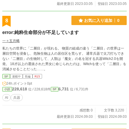
最終更新日 2023.03.05
登録日 2023.03.05
8
お気に入り追加
0
error:純粋生命部分が不足しています
一々五月蝿
私たちの世界に「二層目」が現れる。 物質の組成の違う「二層目」の世界は一
層目空間を浸食し、危険生物は人の居住区を荒らす。 通常兵器で太刀打ちでき
ない「二層目」の生物対して、人類は「魔女」の名を冠する兵器Witch2.0を開
発。 18才以上の選抜された男女に命じられたのは、Witchを使って「二層目」を
消滅させることだった……。
SF
連載中
長編
R15
24h.ポイント
0pt
228,618
6,731
位 / 228,618件
位 / 6,731件
小説
SF
AI
兵器
感想数 0
文字数 3,220
最終更新日 2024.09.03
登録日 2024.09.03