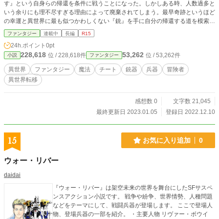
す』という自身らの帰還を条件に戦うことになった。しかしある時、人数過多と
いう余りにも理不尽すぎる理由によって廃棄されてしまう。最早奇跡というほど
の幸運と異世界に最も似つかわしくない『銃』を手に自分の帰還する道を模索
し、戦い抜く物語。
ファンタジー
連載中
長編
R15
24h.ポイント
0pt
228,618
53,262
位 / 228,618件
位 / 53,262件
小説
ファンタジー
異世界
ファンタジー
魔法
チート
銃器
兵器
冒険者
異世界転移
感想数 0
文字数 21,045
最終更新日 2023.01.05
登録日 2022.12.10
15
お気に入り追加
0
ウォー・リバー
daidai
『ウォー・リバー』は架空未来の世界を舞台にしたSFサスペ
ンスアクション小説です。 戦争や紛争、世界情勢、人種問題
などをテーマにして、戦闘兵器が登場します。 ここで登場人
物、登場兵器の一部を紹介。 ・主要人物 リヴァー・ボウイ