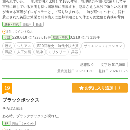
測られていた。 地球文明と比較して1880年頃、管理能力を測り試練として宇
宙歴に達している文明を持つ国家群に所属する、惑星さえも単独で喰らい尽す事
が出来る軍艦がイレギュラーとして送り込まれる。 時が経つにつれて、隠れ
蓑とされた英国は繁栄と引き換えに連邦筆頭として休まらぬ激務と責務を背負わ
され、没落回避のため植民地の独立へ対応をするようになった英国に連邦各国は
歴史・時代
連載中
長編
裏があるのではないかと恐怖を覚え、後々の為優しい対応をする英国の行動に牙
24h.ポイント
0pt
を剥いた側のドイツは混乱、地球と変わらずボケた事を抜かしたが英国から手酷
228,618
3,218
位 / 228,618件
位 / 3,218件
小説
歴史・時代
く殴られる日本、失策を付けこまれ英国から軍事部門に介入を受ける米国、そん
な英国の変革と狂乱へ向かう歴史・戦記。 毎週更新 これはF自やIF日本ではな
歴史
シリアス
第10回歴史・時代小説大賞
サイエンスフィクション
く、IF英国連邦となる物語でもあります。 完結まで執筆済み
戦記
人工知能
戦争
ミリタリー
兵器
感想数 0
文字数 517,068
最終更新日 2026.01.30
登録日 2024.11.25
19
お気に入り追加
1
ブラックボックス
そろばん戦士
ある時、ブラックボックスが現れた。
SF
完結
ｼｮｰﾄｼｮｰﾄ