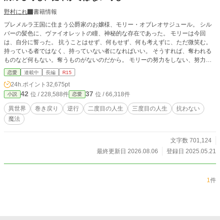
野村にれ
書籍情報
プレメルラ王国に住まう公爵家のお嬢様、モリー・オブレオサジュール。 シル
バーの髪色に、ヴァイオレットの瞳、神秘的な存在であった。 モリーは今回
は、自分に誓った。 抗うことはせず、何もせず、何も考えずに、ただ微笑む。
持っている者ではなく、持っていない者になればいい。 そうすれば、奪われる
ものなど何もない。奪うものがないのだから。 モリーの努力をしない、努力が
始まった。
恋愛
連載中
長編
R15
24h.ポイント
32,675pt
42
37
位 / 228,588件
位 / 66,318件
小説
恋愛
異世界
巻き戻り
逆行
二度目の人生
三度目の人生
抗わない
魔法
文字数 701,124
最終更新日 2026.08.06
登録日 2025.05.21
1
件