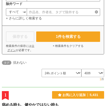
除外ワード
+ さらに詳しく検索する
保存する
1
件を検索する
検索条件の保存には
ロ
× 検索条件をクリアする
グイン
が必要です。
抗わない
タグ
1
件
1
お気に入り追加
5,431
病める時も、健やかではない時も