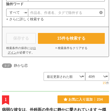
除外ワード
+ さらに詳しく検索する
保存する
15
件を検索する
検索条件の保存には
ロ
× 検索条件をクリアする
グイン
が必要です。
静かな恋
タグ
15
件
1
お気に入り追加
234
病弱な彼女は、外科医の先生に静かに愛されています 〜穏