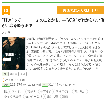
13
お気に入り追加
11
“好き”って、「 」のことかも。―“好き”がわからない俺
が、恋を歌うまで―
ともり。
◇毎日20時頃更新予定◇ 『恋を知らないセンターと待ち続け
る年下メンバーの、不器用で優しい関係。』 アイドルグルー
プ「LUALA」のセンターとしてデビューした朝倉陽（はる）
は、真面目で努力家。 けれど感情表現が苦手で、「好き」や
「愛してる」といった言葉にピンとこないまま、恋の歌を歌
い続けていた。 “好き”がわからないからこそ、誰よりも真剣
に、その意味を探そうとする陽。 そんな陽を見守るうちに、
いつしか感情に名前をつける作業を共に始めたのが ──年下
メンバーの篠原悠人（しの）だった。 合宿、MV撮影、ライ
BL
連載中
長編
ブ、握手会。 めまぐるしく変わる環境のなかで、二人の距離
24h.ポイント
0pt
は少しずつ変わっていく。 感情を“ノート”に閉じ込めてきた
228,874
31,444
位 / 228,874件
位 / 31,444件
小説
BL
陽と、言葉を信じて見守り続けるしの。 「恋」や「好き」と
いうフレーズを使わなくても、たしかにそこにあった優しい
BL
アイドル
芸能界
年下攻め
不器用受け
両片思い
感情。 それが、やがて「歌詞」として、そして「関係」とし
ゆっくり進行
センター受け
静かな恋
溺愛
て、かたちをもちはじめる。 ──“好き”がわからないまま、恋
を歌っていた。 でも今なら、歌えるかもしれない。君のこと