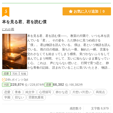
の低さと，蛍光灯の白さと，コーヒーの冷め方だけを，覚え
ている。 やがて，彼の名前を知った。詩帆は，その名前を，
のどの奥で，静かに，発音した。 2人の関係には，最後ま
5
お気に入り追加
0
で，名前がつかない。恋なのか，習慣なのか，それとも別の
何かなのか。問いは宙吊りのまま，夜の中に，置かれる。で
本を見る君、君を読む僕
も詩帆は今夜も，ブリオッシュに丸印をつける。1つ，取って
おくための，印を。来ても来なくても，焼く。待つことは，
にわか雨
何もしないことではない。温度を保つことが，待つことだ。
本を見る君、君を読む僕――。 教室の片隅で、いつも本を読
停滞は，敗北ではない。前進も，義務ではない。変われない
んでいる「君」。 その姿を、ただ静かに見つめ続ける
身体が，それでも夜の中を歩く。その事実を，この物語は，
「僕」。 君は物語を読んでいる。 僕は、君という物語を読ん
裁かずに，ただ，描く。
でいる。 雨の日の視線。 落ちた一冊。 触れた一瞬。 言葉を
交わさなくても始まってしまう感情。 気づかないふりをして
進んでしまう時間。 そして、互いに知らないまま重なってい
く心。 これは、 声にならない想いと、 行間で育つ恋と、 静
かな青春の記録。 読まれていることに気づいたとき、 物語は
動き出す。 ━━━━━━━━━━━━━━━ 初めまして。
恋愛
完結
短編
私、にわか雨と申します…。 こちら初投稿になります。 趣味
24h.ポイント
0pt
によるものですので拙いかもしれませんが、楽しんでいただ
228,874
66,382
位 / 228,874件
位 / 66,382件
小説
恋愛
ければ幸いです。 この作品が、あなたの中の「まだ名前のな
い気持ち」に触れたら嬉しいです。
恋愛
青春
純文学
心理描写
静かな恋
片想い/片思い
両視点
学園
切ない
雰囲気重視
感想数 0
文字数 6,979