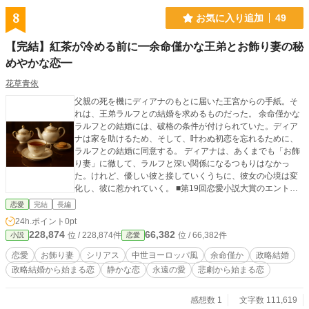
8
お気に入り追加
49
【完結】紅茶が冷める前に━余命僅かな王弟とお飾り妻の秘
めやかな恋━
花草青依
父親の死を機にディアナのもとに届いた王宮からの手紙。そ
れは、王弟ラルフとの結婚を求めるものだった。 余命僅かな
ラルフとの結婚には、破格の条件が付けられていた。ディア
ナは家を助けるため、そして、叶わぬ初恋を忘れるために、
ラルフとの結婚に同意する。 ディアナは、あくまでも「お飾
り妻」に徹して、ラルフと深い関係になるつもりはなかっ
た。けれど、優しい彼と接していくうちに、彼女の心境は変
化し、彼に惹かれていく。 ■第19回恋愛小説大賞のエントリ
ー作品です ■プロットの超初期段階と、文章を明瞭かつ読み
恋愛
完結
長編
やすくするための改稿作業、誤字脱字チェック作業で生成AI
24h.ポイント
0pt
（ChatGPT）を使用しています。本文は全て自筆で、AIが生
228,874
66,382
位 / 228,874件
位 / 66,382件
小説
恋愛
成したものではございません ■画像は生成AI（ChatGPT）
恋愛
お飾り妻
シリアス
中世ヨーロッパ風
余命僅か
政略結婚
政略結婚から始まる恋
静かな恋
永遠の愛
悲劇から始まる恋
感想数 1
文字数 111,619