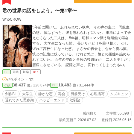
君の世界の話をしよう。〜第1章〜
WhoCROW
5年前に聞いた、 忘れられない歌声。 その声の主は、同級生
の悠。 慎はずっと、彼を忘れられずにいた。 事故によって会
えなくなった二人は、 5年後、昭和ロマン漂う珈琲館で再会
する。 大学生になった慎。 長いリハビリを乗り越え、 少し
遅れて高校生になった悠。 まさかの再会を、心から喜ぶ慎。
慎との記憶は残っている。 けれど悠は、慎との距離を詰めら
れずにいた。 五年の空白と事故の後遺症が、 二人を少しだけ
臆病にさせている。 記憶と声と、 変わってしまったもの。
それでも残っていたもの。 もう一度、 互いの世界へ近づくた
BL
完結
短編
R15
めの物語。 ※過去作『絵筆の旋律』の流が、 慎の兄としてほ
24h.ポイント
7pt
んの少し登場します。
38,437
10,483
位 / 228,874件
位 / 31,444件
小説
BL
創作BL
大学生
静かな恋
再会
男前受け
心理描写
ムズキュン
遅れてきた思春期
ハッピーエンド
幼馴染
感想数 0
文字数 55,398
最終更新日 2026.07.02
登録日 2026.05.15