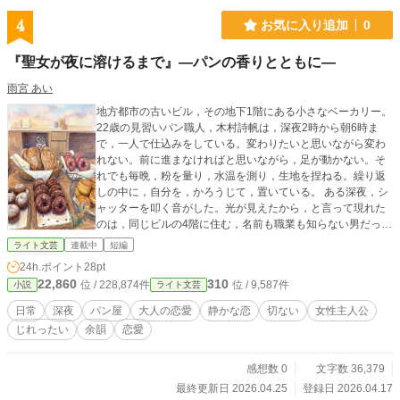
4
お気に入り追加
0
『聖女が夜に溶けるまで』―パンの香りとともに―
雨宮 あい
地方都市の古いビル，その地下1階にある小さなベーカリー。
22歳の見習いパン職人，木村詩帆は，深夜2時から朝6時ま
で，一人で仕込みをしている。変わりたいと思いながら変わ
れない。前に進まなければと思いながら，足が動かない。そ
れでも毎晩，粉を量り，水温を測り，生地を捏ねる。繰り返
しの中に，自分を，かろうじて，置いている。 ある深夜，シ
ャッターを叩く音がした。光が見えたから，と言って現れた
のは，同じビルの4階に住む，名前も職業も知らない男だっ
た。眠れない夜に外を歩いていると，この地下の光が見え
ライト文芸
連載中
短編
て，立ち止まれるのだという。詩帆はパンを売った。それだ
24h.ポイント
28pt
けのことだった。 それから，彼は週に3度，深夜に来るよう
22,860
310
位 / 228,874件
位 / 9,587件
小説
ライト文芸
になる。パンを買う。少しだけ言葉を交わす。また来る。た
だ，それだけのことが繰り返された。でも詩帆の手は，彼が
日常
深夜
パン屋
大人の恋愛
静かな恋
切ない
女性主人公
来る夜と来ない夜で，仕込みのリズムを変えていた。身体
じれったい
余韻
恋愛
が，頭より先に，何かを知っていた。 包帯を巻いた夜があっ
た。カウンターを越えて，その手を包んだ夜があった。厨房
にコーヒーカップが2つ並んだ夜があった。深夜の厨房で，2
感想数 0
文字数 36,379
人は話した。何について話したか，後から思い出せない。声
最終更新日 2026.04.25
登録日 2026.04.17