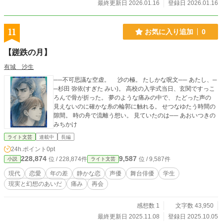
最終更新日 2026.01.16
登録日 2026.01.16
11
お気に入り追加
0
【蹉跌の月】
有城 沙生
──不可思議な空虚。 沙の極。 たしかな呪文── あたし、─
─杉田 弥依(すぎた みい)。 高校の入学式当日、玄関ですっこ
ろんで骨が折った。 夢のような痛みの中で、 たどった声の
見えないのに確かな糸の輪郭に触れる。 せつなゆたう時間の
隙間。 時の舟で流離う想い。 見ていたのは── あおいつきの
みちかけ
ライト文芸
連載中
長編
24h.ポイント
0pt
228,874
9,587
位 / 228,874件
位 / 9,587件
小説
ライト文芸
現代
恋愛
年の差
静かな恋
声優
舞台俳優
学生
現実と幻想のあいだ
痛み
再会
感想数 1
文字数 43,950
最終更新日 2025.11.08
登録日 2025.10.05