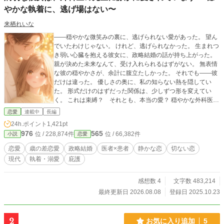
やかな執着に、逃げ場はない〜
来栖れいな
――穏やかな微笑みの裏に、逃げられない愛があった。 望ん
でいたわけじゃない。 けれど、逃げられなかった。 生まれつ
き弱い心臓を抱える彼女に、政略結婚の話が持ち上がった。
親が決めた未来なんて、受け入れられるはずがない。 無表情
な彼の穏やかさが、余計に腹立たしかった。 それでも――彼
だけは違った。 優しさの奥に、私の知らない熱を隠してい
た。 形式だけのはずだった関係は、少しずつ形を変えてい
く。 これは束縛？ それとも、本当の愛？ 穏やかな外科医に
包まれていく、静かで深い恋の物語。 ※この物語はフィクシ
恋愛
連載中
長編
ョンです。 登場する人物・団体・名称・出来事などはすべて
24h.ポイント
1,421pt
架空であり、実在のものとは一切関係ありません。
976
565
位 / 228,874件
位 / 66,382件
小説
恋愛
恋愛
歳の差恋愛
政略結婚
医者×患者
静かな恋
切ない恋
現代
執着・溺愛
庇護
感想数 4
文字数 483,214
最終更新日 2026.08.08
登録日 2025.10.23
2
お気に入り追加
5