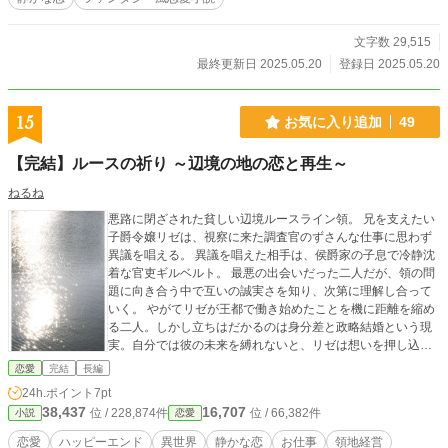
文字数 29,515
最終更新日 2025.05.20
登録日 2025.05.20
15
お気に入り追加
49
【完結】ルースの祈り ～辺境の地の恋と再生～
ねるね
悪路に閉ざされた貧しい辺境ルースライン領。 兄を支えたい
子爵令嬢リゼは、視察に来た調査官のずさんな仕事に思わず
異議を唱える。 異議を唱えた相手は、侯爵家の子息で冷静沈
着な官吏ギルベルト。 最悪の出会いだった二人だが、領の問
題に向き合う中で互いの誠実さを知り、次第に理解し合って
いく。 やがてリゼが王都で働き始めたことを機に距離を縮め
る二人。しかし立ちはだかるのは身分差と政略結婚という現
実。自分では彼の未来を縛れないと、リゼは想いを押し込め
ようとする。 そんな中、故郷の川で拾われる“名もなき石”が
恋愛
完結
長編
思わぬ縁を呼び、リゼの選択と領の未来を動かしていく――
24h.ポイント
7pt
想いと責務の狭間で揺れる青年と、自分を後回しにしがちな
38,437
16,707
位 / 228,874件
位 / 66,382件
小説
恋愛
少女。 すれ違いと葛藤の先で、二人は互いを選び取れるの
か。 辺境令嬢の小さな勇気が恋と運命を変えていく。 ※作中
恋愛
ハッピーエンド
異世界
静かな恋
お仕事
領地経営