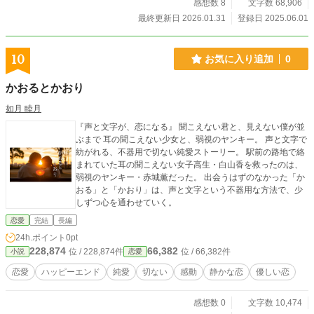
感想数 8
文字数 68,906
最終更新日 2026.01.31
登録日 2025.06.01
10
お気に入り追加
0
かおるとかおり
如月 睦月
『声と文字が、恋になる』 聞こえない君と、見えない僕が並
ぶまで 耳の聞こえない少女と、弱視のヤンキー。 声と文字で
紡がれる、不器用で切ない純愛ストーリー。 駅前の路地で絡
まれていた耳の聞こえない女子高生・白山香を救ったのは、
弱視のヤンキー・赤城薫だった。 出会うはずのなかった「か
おる」と「かおり」は、声と文字という不器用な方法で、少
しずつ心を通わせていく。
恋愛
完結
長編
24h.ポイント
0pt
228,874
66,382
位 / 228,874件
位 / 66,382件
小説
恋愛
恋愛
ハッピーエンド
純愛
切ない
感動
静かな恋
優しい恋
感想数 0
文字数 10,474