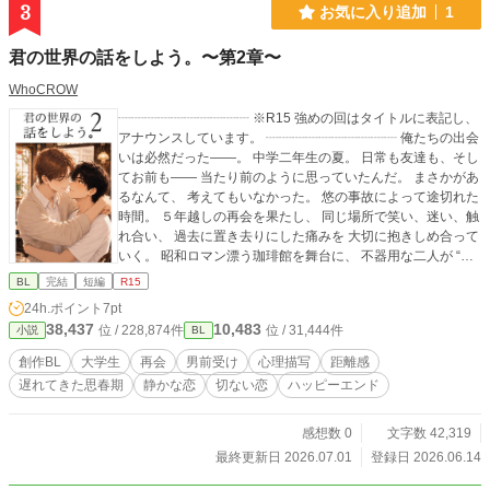
3
お気に入り追加
1
君の世界の話をしよう。〜第2章〜
WhoCROW
┈┈┈┈┈┈┈┈┈┈ ※R15 強めの回はタイトルに表記し、
アナウンスしています。 ┈┈┈┈┈┈┈┈┈┈ 俺たちの出会
いは必然だった――。 中学二年生の夏。 日常も友達も、そし
てお前も―― 当たり前のように思っていたんだ。 まさかがあ
るなんて、 考えてもいなかった。 悠の事故によって途切れた
時間。 ５年越しの再会を果たし、 同じ場所で笑い、迷い、触
れ合い、 過去に置き去りにした痛みを 大切に抱きしめ合って
いく。 昭和ロマン漂う珈琲館を舞台に、 不器用な二人が “恋
人”の形へと成長していく青春BL。 第2章。 ┈┈┈┈┈┈┈┈
BL
完結
短編
R15
┈┈ 慎の兄･流のストーリーも公開中です。 “絵筆の旋律”に
24h.ポイント
7pt
て。
38,437
10,483
位 / 228,874件
位 / 31,444件
小説
BL
創作BL
大学生
再会
男前受け
心理描写
距離感
遅れてきた思春期
静かな恋
切ない恋
ハッピーエンド
感想数 0
文字数 42,319
最終更新日 2026.07.01
登録日 2026.06.14