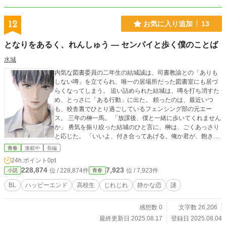
12
お気に入り追加
13
となりをあるく、れんしゅう ― センパイと歩く僕のことば
水城
内気な図書委員の二年生の結城誠は、司書教諭との「ありも
しない噂」を立てられ、唯一の居場所だった図書室にも居づ
らくなってしまう。 追い詰められた結城は、噂を打ち消すた
め、とっさに「ある行動」に出た。 頼ったのは、最近いつ
も、校舎裏でひとり過ごしているフェンシング部の元エー
ス。 三年の榊一馬。 「放課後、僕と一緒に歩いてくれません
か」 勇気を振り絞った結城のひと言に、榊は、ごくあっさり
と応じた。 「いいよ、付き合ってあげる。俺か君が、飽きる
まで」 榊は結城と違い、いつも人の輪の中心にいる生徒だっ
青春
連載中
長編
た。 しかし、ある理由から部活を辞め、今はひとりで過ごす
24h.ポイント
0pt
ようになっていた。 そんな榊の心を支え励ましていたのは、
228,874
7,923
位 / 228,874件
位 / 7,923件
小説
青春
ＳＮＳに「ＡＫＡＲＩ」という詩人が投稿している詩だっ
た。 だが、その「ＡＫＡＲＩ」の正体とは―― 王子様のよう
BL
ハッピーエンド
高校生
じれじれ
静かな恋
謎
な先輩と内気な図書部員が、ゆっくりとふたり一緒に歩くた
めの練習のような、恋の話。 イラスト：ｲﾄﾉｺさま
感想数 0
文字数 26,206
最終更新日 2025.08.17
登録日 2025.08.04