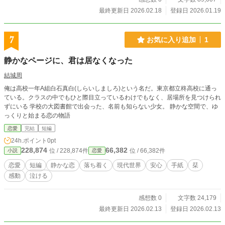
最終更新日 2026.02.18
登録日 2026.01.19
7
お気に入り追加
1
静かなページに、君は居なくなった
結城周
俺は高校一年A組白石真白(しらいしましろ)という名だ。東京都立柊高校に通っ
ている。クラスの中でもひと際目立っているわけでもなく、居場所を見つけられ
ずにいる 学校の大図書館で出会った、名前も知らない少女。 静かな空間で、ゆ
っくりと始まる恋の物語
恋愛
完結
短編
24h.ポイント
0pt
228,874
66,382
位 / 228,874件
位 / 66,382件
小説
恋愛
恋愛
短編
静かな恋
落ち着く
現代世界
安心
手紙
栞
感動
泣ける
感想数 0
文字数 24,179
最終更新日 2026.02.13
登録日 2026.02.13