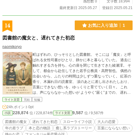
を、ちゃんと。 少しずつ感情が輪郭を持っていく過程を描い
感想数 0
文字数 18,994
た、言葉と音楽と恋の青春BL。 ふたりだけのテンポで、恋は
最終更新日 2025.05.27
登録日 2025.05.21
育っていく。
14
お気に入り追加
1
図書館の魔女と、遅れてきた初恋
naomikoryo
町はずれの、ひっそりとした図書館。 そこには「魔女」と呼
ばれる女性司書がひとり、静かに本と暮らしていた。 過去に
触れすぎる力を持ち、心の扉を閉じて生きてきた綾瀬澪。 そ
して、都会から赴任してきた若手公務員・高野智也。 偶然の
出会いから、ふたりの時間は少しずつ重なっていく。 紅茶の
香り、木漏れ日の読書室、 涙のあとに差し出されたしおり、
言葉にできない想いを、ゆっくりと育てていく日々。 これ
は、声にならなかった想いが ようやく“届く”までの、 遅れて
きた、けれど確かな初恋の物語。 癒しと静けさに包まれたス
ライト文芸
完結
短編
ローライフ×年の差ラブストーリー、ここに完結。
24h.ポイント
0pt
228,874
9,587
位 / 228,874件
位 / 9,587件
小説
ライト文芸
図書館の魔女
遅れてきた初恋
スローライフ小説
大人の恋愛
年の差ラブ
本と恋の物語
癒し系ラブストーリー
言葉にならない想い
静かな恋
ファンタジー風恋愛小説