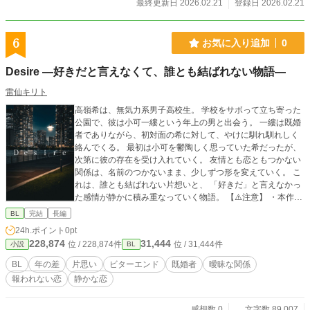
最終更新日 2026.02.21
登録日 2026.02.21
6
お気に入り追加
0
Desire ―好きだと言えなくて、誰とも結ばれない物語―
雷仙キリト
高嶺希は、無気力系男子高校生。 学校をサボって立ち寄った
公園で、彼は小可一縷という年上の男と出会う。 一縷は既婚
者でありながら、初対面の希に対して、やけに馴れ馴れしく
絡んでくる。 最初は小可を鬱陶しく思っていた希だったが、
次第に彼の存在を受け入れていく。 友情とも恋ともつかない
関係は、名前のつかないまま、少しずつ形を変えていく。 こ
れは、誰とも結ばれない片想いと、 「好きだ」と言えなかっ
た感情が静かに積み重なっていく物語。 【⚠️注意】 ・本作は
BL要素を含みますが、特定のカップリングの成立を主題とし
BL
完結
長編
ていません。 ・本作は以前投稿した小説「Desire」の改稿版
24h.ポイント
0pt
です。 内容や言い回しなどは変わっていますが、大筋はプ
228,874
31,444
位 / 228,874件
位 / 31,444件
小説
BL
ロトタイプ版と同じため、 ネタバレが苦手な方は本作のみ
お読みいただくことをおすすめします。
BL
年の差
片思い
ビターエンド
既婚者
曖昧な関係
報われない恋
静かな恋
感想数 0
文字数 89,007