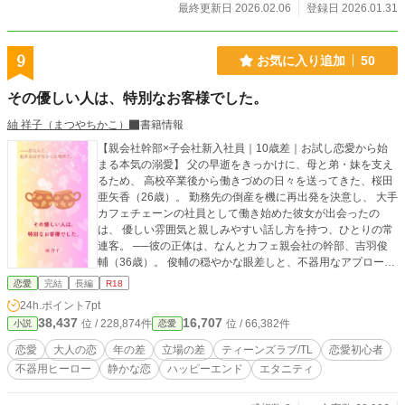
最終更新日 2026.02.06
登録日 2026.01.31
9
お気に入り追加
50
その優しい人は、特別なお客様でした。
紬 祥子（まつやちかこ）
書籍情報
【親会社幹部×子会社新入社員｜10歳差｜お試し恋愛から始
まる本気の溺愛】 父の早逝をきっかけに、母と弟・妹を支え
るため、 高校卒業後から働きづめの日々を送ってきた、桜田
亜矢香（26歳）。 勤務先の倒産を機に再出発を決意し、 大手
カフェチェーンの社員として働き始めた彼女が出会ったの
は、 優しい雰囲気と親しみやすい話し方を持つ、ひとりの常
連客。 ──彼の正体は、なんとカフェ親会社の幹部、吉羽俊
輔（36歳）。 俊輔の穏やかな眼差しと、不器用なアプローチ
に、 恋愛に疎い亜矢香の心は少しずつ変わり、彼に惹かれて
恋愛
完結
長編
R18
いく。 そんな中、俊輔の「跡取りとして引き取られた養子」
24h.ポイント
7pt
という過去と重圧を知って…… 年齢差や立場の違いに戸惑い
38,437
16,707
位 / 228,874件
位 / 66,382件
小説
恋愛
つつも、信頼を育みながら惹かれ合い、 「誰かのため」では
なく「自分の幸せ」を決めていく二人の、 現代の身分差＆歳
恋愛
大人の恋
年の差
立場の差
ティーンズラブ/TL
恋愛初心者
の差ラブストーリーです。 ★お気に入り登録やご感想投稿を
不器用ヒーロー
静かな恋
ハッピーエンド
エタニティ
していただけましたら、作者が飛び跳ねて喜びます！★