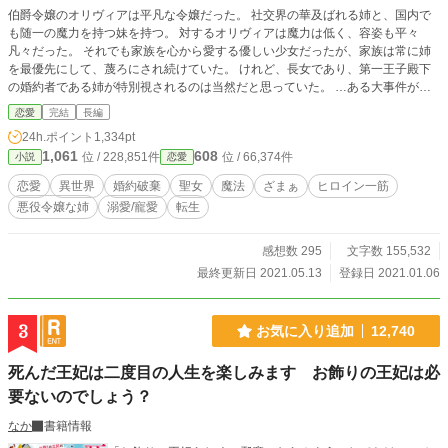
伯爵令嬢のオリヴィアは平凡な令嬢だった。 社交界の華及ばれる姉と、国内で
も随一の魔力を持つ妹を持つ。 対するオリヴィアは魔力は低く、容姿も平々
凡々だった。 それでも家族を心から愛する優しい少女だったが、家族は常に姉
を最優先にして、蔑ろにされ続けていた。 けれど、長女であり、第一王子殿下
の婚約者である姉が特別視されるのは当然だと思っていた。 …ある大事件が起
きるまで。 姉がある日突然婚約者に婚約破棄を告げられてしまったことによ
恋愛
完結
長編
り、姉のマリアナを守るようになり、婚約者までもマリアナを優先するようにな
24h.ポイント
1,334pt
る。 両親や婚約者は傷心の姉の為ならば当然だと言う様に、蔑ろにするも耐え
1,061
608
位 / 228,851件
位 / 66,374件
小説
恋愛
続けるが最中。 姉の婚約者を奪った噂の悪女と出会ってしまう。 しかしその少
女は噂のような悪女ではなく… ＊＊＊ タイトルを変更しました。 指摘を下さっ
恋愛
異世界
婚約破棄
聖女
魔法
ざまぁ
ヒロイン一筋
た皆さん、ありがとうございます。
悪役令嬢な姉
溺愛/寵愛
転生
感想数 295
文字数 155,532
最終更新日 2021.05.13
登録日 2021.01.06
3
お気に入り追加
12,740
死んだ王妃は二度目の人生を楽しみます お飾りの王妃は必
要ないのでしょう？
なか
書籍情報