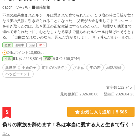
gacchi（がっち）
書籍情報
不貞の結果生まれたルシールは隠されて育てられたが、１０歳の時に母親が亡く
なり実の父親に引き取られることになった。 父親が大金を出してまでルシール
を引き取ったのは、若き国王の正妃候補にするためだった。 無理やり他国まで
連れて来られた上に、おとなしくなる薬まで盛られたルシールは逃げ出そうとす
る。 「自由になれないのなら、死んだ方がましよ！」 そう叫んだルシールの言
葉を信じずに国王レオンハルトは剣を差し出してしまった。 迷わず剣で自分の
恋愛
連載中
長編
R15
身体を切りつけたルシールは、意識を失いながら前世がレオンハルトの婚約者候
24h.ポイント
13,682pt
補だったことを思い出していた。
81
63
位 / 228,851件
位 / 66,374件
小説
恋愛
異世界
不貞の子
前世の記憶持ち
ざまぁ
年の差
溺愛/寵愛
ハッピーエンド
文字数 112,745
最終更新日 2026.08.08
登録日 2026.04.23
2
お気に入り追加
5,585
偽りの家族を辞めます！私は本当に愛する人と生きて行く！
ユウ