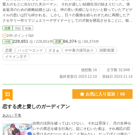
愛人のもとに出かけた夫ローマン。 それが虚しい結婚生活の始まりだった。借
金返済のための政略結婚とはいえ、仲の良い夫婦になりたいと願っていたアビゲ
イルの思いは打ち砕かれる。 しかし、日々の孤独を紛らわすために再開したア
クセサリー作りでジュエリーデザイナーとしての才能を開花させることに。粗暴
な夫との離婚、そして第二王子エリオットと運命の出会いをするが……？
恋愛
完結
短編
24h.ポイント
0pt
228,851
66,374
位 / 228,851件
位 / 66,374件
小説
恋愛
恋愛
ハッピーエンド
ざまぁ
やや暴力描写あり
溺愛/寵愛
イケメン王子
感想数 16
文字数 32,948
最終更新日 2023.12.10
登録日 2023.11.14
21
お気に入り追加
66
恋する虎と愛しのガーディアン
あおい 千隼
自然の法則を破ってはいけない。 それは罪深く、月の女神セ
レナの禁忌を破る行為だ。掟にそむいた者は、それ相応の罰
を受けるのだ━━ そんなこと知らない。だってぼくは彼のこ