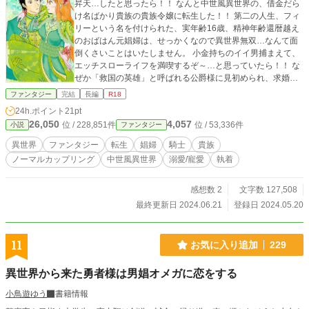
昇天…したと思ったら！！ なんと中世風異世界の、借金だら
け名ばかり貴族の貴族令嬢に転生した！！ 第二の人生、フィ
リーという名を付けられた、実年齢16歳、精神年齢還暦越え
のおばはん元娼婦は、せっかくなので異世界無双…なんて面
倒くさいことはいたしません。 小金持ちのイイ男捕まえて、
エッチスローライフを満喫するぞ～…と思っていたら！！ な
ぜか「救国の英雄」と呼ばれる公爵様に見初められ、求婚さ
れる…。 ハッキリ言って、イ・ヤ・だ！！ なんでかって？
ファンタジー
完結
長編
R18
だって嫉妬に狂った女どもが、わんさか湧いてくるんだも
24h.ポイント
21pt
ん！！ そんな女の相手なんざ、前世だけで十分だっての。 と
26,050
4,057
位 / 228,851件
位 / 53,336件
小説
ファンタジー
は言え、この公爵様…顔と体が私・フィリーの好みとドンピ
シャ！！ 一体どうしたら、いいの～。 一人で勝手にどうでも
異世界
ファンタジー
転生
娼婦
騎士
貴族
いい悩みを抱えながらも、とりあえずヤると決意したフィリ
ノーマルカップリング
中世風異世界
溺愛/寵愛
執着
ー。 独りよがりな妬み嫉みで、フィリーに噛みつこうとする
人間達に、フィリーはどう対処 するのか…。 ひとまず一回ヤ
りましょう、公爵様の続編、お楽しみください。
感想数 2
文字数 127,508
最終更新日 2024.06.21
登録日 2024.05.20
11
お気に入り追加
229
異世界から来た勇者様は男娼オメガに恋をする
小鳥遊ゆう
書籍情報