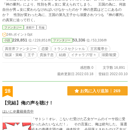
『神の審判』により、性別を男→女に 変えられてしまう。 王国の為に、何故
自分が男→女に変わらなければいけなかったのか？ 神の意図はどこにあるの
か？ 性別が変わった為に、王国の第九王子から溺愛されつつも 『神の審判』
の真実に迫って行く。
ファンタジー
連載中
長編
24h.ポイント
0pt
228,851
53,336
位 / 228,851件
位 / 53,336件
小説
ファンタジー
異世界ファンタジー
恋愛
トランスセクシャル
王宮魔導士
陰謀・策略
王子
貴族子息
結婚
イチャラブ/甘々
溺愛/寵愛
感想数 0
文字数 16,891
最終更新日 2022.03.18
登録日 2022.03.10
28
お気に入り追加
269
【完結】俺の声を聴け！
はいじ＠書籍発売中
「サトシ！オレ、こないだ受けた乙女ゲームのイーサ役に受
かったみたいなんだ！」 その言葉に、俺は絶句した。 落選
続きの声優志望の俺、仲本聡志。 今回落とされたのは乙女ゲ