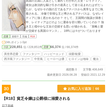
異国の王国に人質として連れて行かれた王女・レイティア。
彼女は政治的な駆け引きの道具として送り込まれたはずだっ
たが、なぜかその国の王であるアナバスから異常なまでに執
着される。 冷徹で非情な王と噂されるアナバスは、なぜレイ
ティアに強く惹かれるのか？ そして、王国間の陰謀が渦巻く
中、レイティアはどのように運命を切り開いていくのか？ 強
き王と穏やかな王女の交錯する思いが描かれる、「策略と愛
が交錯する異国ロマンス」。 18Rには※がついております
恋愛
連載中
長編
R18
24h.ポイント
0pt
228,851
66,374
位 / 228,851件
位 / 66,374件
小説
恋愛
異世界恋愛
ファンタジー
ハッピーエンド
溺愛/寵愛
西洋風ファンタジー
中世風
ヒーローは儂
ヒロインは地味
魔法
感想数 0
文字数 406,649
最終更新日 2026.06.28
登録日 2021.12.29
30
お気に入り追加
66
【R18】貧乏令嬢は公爵様に溺愛される
日下奈緒