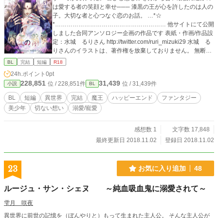
は愛する者の笑顔と幸せ─── 漆黒の王が心を許したのは人の
ンジェラスの母親。鹿の聖獣。 ハリマウ神殿の神官長として
子。大切な者と心つなぐ恋のお話。 …*☆
ティグリスの補佐をしながら、日々を甘いお菓子に囲まれ幸
*………………………………………………… 他サイトにて公開
せに暮らす。ほんのり舌足らずがチャームポイント。 ◆◇◆
しました合同アンソロジー企画の作品です 表紙・作画/作品設
◇◆◇◆◇◆◇◆◇◆◇◆◇◆◇ ★深月くるみさんのイラス
定：水城 るりさん http://twitter.com/ruri_mizuki29 水城 る
トは、すべて著作権放棄しておりません。 無断転載、無断加
りさんのイラストは、著作権を放棄しておりません。 無断転
工は禁止です。 No reproduction or republication without writt
載、無断加工はご免なさい、ご勘弁のほどを。 No reproducti
en permission. 【公開開始/2018年11月2日】
BL
完結
短編
R18
on or republication without written permission. …*☆
24h.ポイント
0pt
*………………………………………………… 【公開日2018年1
228,851
31,439
位 / 228,851件
位 / 31,439件
小説
BL
1月2日】
BL
短編
異世界
完結
魔王
ハッピーエンド
ファンタジー
美少年
切ない想い
溺愛/寵愛
感想数 1
文字数 17,848
最終更新日 2018.11.02
登録日 2018.11.02
23
お気に入り追加
48
ルージュ・サン・シェヌ ～純血吸血鬼に溺愛されて～
雫月 咲夜
異世界に前世の記憶を（ぼんやりと）もって生まれた主人公。 そんな主人公が