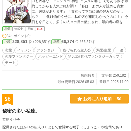
力も抜群な、アンジュの”初恋”で”人生の推し”でもある彼は 婚
約してからも人気は絶好調！ 「私は…あの人が認める貴女
に、興味があります」 「貴女って本当に彼の好みなのかし
ら？」 「化け物のくせに、私の方が相応しかったのに！」 今
日も今日とて、多くの人々の目の敵にされ、婚約者の座を狙
われるも アンジュ・ブルナーは推しとの幸せを目指して戦い
恋愛
連載中
長編
R15
続ける。 「化け物こそ幸福を願う生き物だと思い出した。
24h.ポイント
0pt
だから、私の大事にしている"もの"を奪おうとするなら次は容
228,851
66,374
位 / 228,851件
位 / 66,374件
小説
恋愛
赦はしない」 これは自然美しい国ファラデウスで燃え上が
る、恋愛戦闘譚である。 『愛おしい君。結ばれるならば、喜
恋愛
イケメン
ファンタジー
虐げられる主人公
溺愛/寵愛
一途
んで"悪"に転じよう』
恋愛ファンタジー
ハッピーエンド
第6回次世代ファンタジーカップ
チート
感想数 0
文字数 250,182
最終更新日 2026.05.03
登録日 2025.11.09
26
お気に入り追加
56
秘密の多い私達。
堂島うり子
配属されたばかりの新人ＯＬとして奮闘する咲子（しょうこ） 御曹司であり一