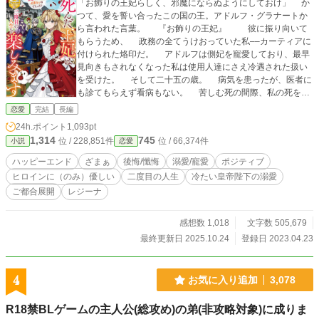
「お飾りの王妃らしく、邪魔にならぬようにしておけ」 か
つて、愛を誓い合ったこの国の王。アドルフ・グラナートか
ら言われた言葉。 『お飾りの王妃』 彼に振り向いて
もらうため、 政務の全てうけおっていた私––カーティアに
付けられた烙印だ。 アドルフは側妃を寵愛しており、最早
見向きもされなくなった私は使用人達にさえ冷遇された扱い
を受けた。 そして二十五の歳。 病気を患ったが、医者に
も診てもらえず看病もない。 苦しむ死の間際、私の死をア
ドルフが望んでいる事を知り、人生に絶望して孤独な死を迎
恋愛
完結
長編
えた。 しかし、私は二十二の歳に記憶を保ったまま戻っ
24h.ポイント
1,093pt
た。 何故か手に入れた二度目の人生、もはやアドルフに尽
1,314
745
位 / 228,851件
位 / 66,374件
小説
恋愛
くすつもりなどあるはずもない。 だから私は、後悔ない程
に自由に生きていく。 もう二度と、誰かのために捧げる人
ハッピーエンド
ざまぁ
後悔/懺悔
溺愛/寵愛
ポジティブ
生も……利用される人生もごめんだ。 自由に、好き勝手
ヒロインに（のみ）優しい
二度目の人生
冷たい皇帝陛下の溺愛
に……私は生きていきます。 戻ってこいと何度も言ってき
ご都合展開
レジーナ
ますけど、戻る気はありませんから。
感想数 1,018
文字数 505,679
最終更新日 2025.10.24
登録日 2023.04.23
4
お気に入り追加
3,078
R18禁BLゲームの主人公(総攻め)の弟(非攻略対象)に成りま