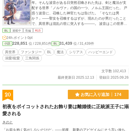
年。そんな波音がある日突然召喚された先は、剣と魔法が支
配する世界「ノルヴァ」の国の一つ、ノルム王国だった。 戸
惑う波音に、召喚した神官たちは告げた。「そなたは男
か？」――聖女を召喚するはずが、現れたのが男だったこと
で、異世界は混乱の世に突入する―――。 波音はこの世界で
生き抜いて必ず元の世界へ戻ると決心するが、ノルム王国第
BL
連載中
長編
R15
一王子のロナイアルに絆され、徐々に協力せざるを得なくな
24h.ポイント
0pt
り…。 沈みゆく魔法の国と、次の世を担う王子と共に、波音
228,851
31,439
位 / 228,851件
位 / 31,439件
小説
BL
は壮大な冒険の旅へ出る―――。
異世界
ファンタジー
BL
魔法
シリアス
ハッピーエンド
溺愛/寵愛
三角関係
文字数 102,413
最終更新日 2025.12.13
登録日 2025.09.26
20
お気に入り追加
174
初夜をボイコットされたお飾り妻は離婚後に正統派王子に溺
愛される
きのと
「お前を抱く気がしないだけだ」――初夜、新妻のアビゲイルにそう言い放ち、