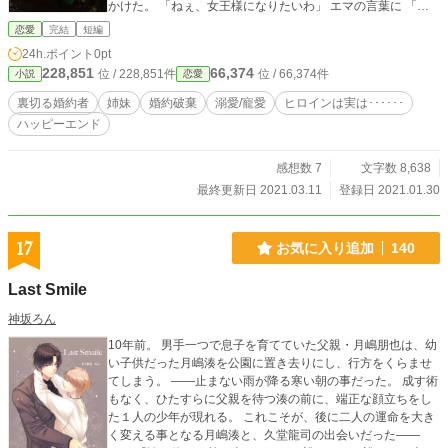
かけた。 「ねぇ、女王様になりたいわ」 エマの言葉に 「君
は今でも僕の女王様だよ」 と私の婚約者のハミルトンが囁い
恋愛
完結
短編
ていた。 私は、妹を虐待した罪を着せられて西（砂漠）に追
24h.ポイント
0pt
放される。 ねぇ、このまま、砂漠で死んでなんかやらないわ
228,851
66,374
位 / 228,851件
位 / 66,374件
小説
恋愛
よ？ 実はこの王女様･･････強かった･･････コメディー路線
かも
裏切る婚約者
姉妹
婚約破棄
溺愛/寵愛
ヒロインは実は･･････
ハッピーエンド
感想数 7
文字数 8,638
最終更新日 2021.03.11
登録日 2021.01.30
17
お気に入り追加
140
Last Smile
神坂ろん
10年前。 男手一つで息子を育てていた父親・月嶋朋也は、幼
い子供だった月嶋湊を公園に置き去りにし、行方をくらませ
てしまう。 ――止まない雨が降る寒い朝の事だった。 成す術
もなく、ひたすらに父親を待つ湊の前に、端正な顔立ちをし
た１人の少年が現れる。 これこそが、後に二人の運命を大き
く変える事となる月嶋湊と、久堂龍司の出会いだった――