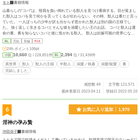
モト
書籍情報
山暮らしの“コバ”は、怪我を負い倒れている獣人を見つけ看病する。目が覚まし
た獣人はコバを見て何かを言ってくるが伝わらない。その時、獣人は番だと言っ
ていた。 一人ぼっちの少年が訳も分からず惹かれた獣人は別の国の王様でし
た。 強く逞しく生きるコバとそんな彼を溺愛したい王のお話。 コバと獣人は運
命の番。番を知らないコバと彼に焦がれる獣人。 獣人は妊娠可能の世界になっ
ております。ムーンライトノベルズにも投稿しております。
BL
完結
長編
R18
24h.ポイント
106pt
10,660
2,394
位 / 228,851件
位 / 31,439件
小説
BL
異世界
獣人
獣人の王様
半獣人
溺愛／執着
溺愛/寵愛
番
完結しました
感想数 49
文字数 121,571
最終更新日 2023.04.11
登録日 2022.05.10
6
お気に入り追加
1,970
淫神の孕み贄
沖田弥子
書籍情報
トルキア国で奴隷オメガとして働いているセナは、奴隷市場で国王のラシードに