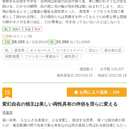
警察官を目指す大学生・宮内翔は剣道の試合の帰り道、車に轢かれそうな少女を
助ける。だがその瞬間、目の前に光の輪が現れ翔は吸い込まれてしまう。 次に
翔が覚めるとそこは魔族が蔓延る異世界だった。 異世界・イブネリオ王国で勇
者として扱われる翔に、王の側近たちは世継ぎを作ってもらうため夜な夜な貴族
の娘やオメガを送り込む。 だが勇者は、付き合ってもいない人とはしないとい
う真面目な性格な上、過去のトラウマから”そういう行為”が出来ない体質になっ
BL
連載中
長編
R18
ていた。 そこで側近たちが考えたのは、オメガの娼館一のフェロモンを持つジ
24h.ポイント
7pt
ュリを使い勇者の”それ”を勃起させる事だった。 一途で真面目なスパダリ勇者α
38,165
10,366
位 / 228,851件
位 / 31,439件
小説
BL
×親を亡くした愛を知らない意地っ張りな男娼Ω。 勇者と男娼として出会った２
人が本当の愛を知っていく物語。
BL
異世界
オメガバース
スパダリイケメン
切ない
身分差の恋
溺愛/寵愛
ファンタジー要素あり
健気受け
感想数 0
文字数 119,337
最終更新日 2023.04.15
登録日 2022.06.18
12
お気に入り追加
100
変幻自在の領主は美しい両性具有の伴侶を淫らに変える
琴葉悠
遠い未来。 人ならざる者達が、人を支配し、統治する世界。 様々な統治者が居
たが、被支配層の間で名前で最も有名なのは四大真祖と呼ばれる統治者たちだっ