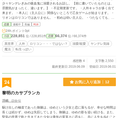
少々ヤンデレぎみの吸血鬼に溺愛されるお話し。 【前に書いていたものとは、
雰囲気がまったく、違います。】 ・不定期更新です。 ・人外キャラが多く出て
来ます。 ・本人に（主人公に）関係ないところで乙女ゲームが始まります。 ・
リオンはロリコンではありません。 ・初めは幼い主人公。 ・つたなくても、ご
容赦ください。 ・誤字、脱字があれば、言ってくださると、嬉しいです。 よろ
恋愛
連載中
長編
R18
しくお願いいたします。 フランス語で、ルージュ（紅い）、サン（血）、シェ
24h.ポイント
0pt
ヌ（鎖）です。 日本語にすると、〔紅い血の鎖〕と、なります。
228,851
66,374
位 / 228,851件
位 / 66,374件
小説
恋愛
異世界
人外
ロリコン・・・ではない？
溺愛/寵愛
ヤンデレ気味
魔法
転生っぽい
感想数 4
文字数 2,550
最終更新日 2019.06.09
登録日 2019.06.01
24
お気に入り追加
12
黎明のカサブランカ
浮嶋 ひかり
駆け出しの極道であった御籐は、ゆめという少女と恋に落ちるが、幸せな時間は
長くは続かず、ゆめは失踪してしまう。御籐は、ゆめの影を追い続ける。また、
堅気の世界で歌と生きてきた少女は青年の実直さに恋をし、共に人生を歩むこと