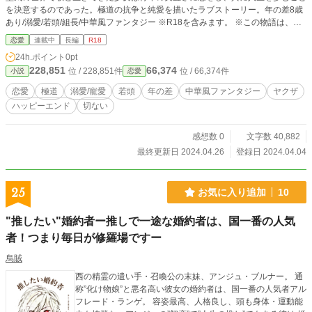
を決意するのであった。極道の抗争と純愛を描いたラブストーリー。年の差8歳
あり/溺愛/若頭/組長/中華風ファンタジー ※R18を含みます。 ※この物語は、フ
ィクションです。実在の人物、団体とは一切関係ありません。
恋愛
連載中
長編
R18
24h.ポイント
0pt
228,851
66,374
位 / 228,851件
位 / 66,374件
小説
恋愛
恋愛
極道
溺愛/寵愛
若頭
年の差
中華風ファンタジー
ヤクザ
ハッピーエンド
切ない
感想数 0
文字数 40,882
最終更新日 2024.04.26
登録日 2024.04.04
25
お気に入り追加
10
"推したい"婚約者ー推しで一途な婚約者は、国一番の人気
者！つまり毎日が修羅場ですー
烏賊
西の精霊の遣い手・召喚公の末妹、アンジュ・ブルナー。 通
称”化け物娘”と悪名高い彼女の婚約者は、国一番の人気者アル
フレード・ランゲ。 容姿最高、人格良し、頭も身体・運動能