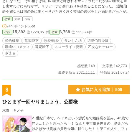
とになった。 その相手は純白の聖女と呼ばれるサンドラだったが国の聖女を差
し出すわけにも行かず、リリアーナが身代わりを務めることになった。 辺境伯
爵令嬢ならば国の為に働くべきだと泣く泣く苦渋の選択をした婚約者だったが体
よくリリアーナを国から追い出し、始末する魂胆が丸見えだった。 王も苦渋の
恋愛
完結
長編
選択だったがリリアーナはある条件を付け了承したのだ。 そして決死の覚悟で
24h.ポイント
56pt
敵国に迎えられたはずが。 「君が僕のお嫁さんかい？とりあえず僕の手料理を
15,392
6,768
位 / 228,851件
位 / 66,374件
小説
恋愛
食べてくれないかな」 暗黒竜と恐れられた竜皇帝陛下は何故か料理を振る舞い
始めた。 「なるほどコロコロ太らせて食べるのか」 頓珍漢な勘違いをしたリリ
婚約破棄
竜帝陛下
溺愛/寵愛
食いしん坊
辺境伯爵令嬢
アーナは殺されるまで美味しい物を食べようと誓ったのだが、何故か食べられる
勘違いコメディ
竜妃殿下
スローライフ要素
乙女なヒーロー
気配はなかった。 その頃祖国では、聖女が結界を敷くことができなくなり危機
ざまぁ
的状況になっていた。 世界樹も聖女を拒絶し、サンドラは聖女の地位を剥奪さ
れそうになっていたのだった…
感想数 149
文字数 142,773
最終更新日 2021.11.11
登録日 2021.07.24
8
お気に入り追加
509
ひとまず一回ヤりましょう、公爵様
木野 キノ子
21世紀日本で、ヘドネという源氏名で娼婦業を営み、46歳で
昇天…したと思ったら！！ なんと中世風異世界の、借金だら
け名ばかり貴族の貴族令嬢に転生した！！ 第二の人生、フィ