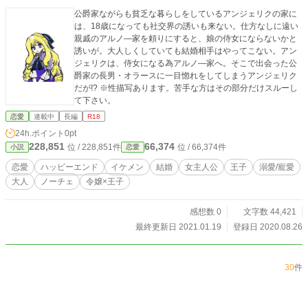
公爵家ながらも貧乏な暮らしをしているアンジェリクの家に
は、18歳になっても社交界の誘いも来ない。仕方なしに遠い
親戚のアルノ―家を頼りにすると、娘の侍女にならないかと
誘いが。大人しくしていても結婚相手はやってこない。アン
ジェリクは、侍女になる為アルノ―家へ。そこで出会った公
爵家の長男・オラースに一目惚れをしてしまうアンジェリク
だが!? ※性描写あります。苦手な方はその部分だけスルーし
て下さい。
恋愛
連載中
長編
R18
24h.ポイント
0pt
228,851
66,374
位 / 228,851件
位 / 66,374件
小説
恋愛
恋愛
ハッピーエンド
イケメン
結婚
女主人公
王子
溺愛/寵愛
大人
ノーチェ
令嬢×王子
感想数 0
文字数 44,421
最終更新日 2021.01.19
登録日 2020.08.26
30
件