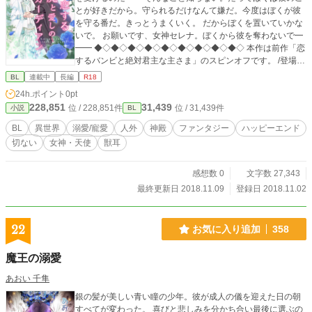
とが好きだから。守られるだけなんて嫌だ。今度はぼくが彼
を守る番だ。きっとうまくいく。 だからぼくを置いていかな
いで。 お願いです、女神セレナ。ぼくから彼を奪わないで━
━━ ◆◇◆◇◆◇◆◇◆◇◆◇◆◇◆◇◆◇ 本作は前作「恋
するバンビと絶対君主な主さま」のスピンオフです。 /登場人
物紹介/ 〇アンジェラス・ジュリオ・ラタトスク 獣王ティグ
BL
連載中
長編
R18
リスと聖獣ルーとのあいだに生を受けた恋する男の子。 行く
24h.ポイント
0pt
行くは父であるティグリスから王位を継承し、神殿の長に立
228,851
31,439
位 / 228,851件
位 / 31,439件
小説
BL
つ身分にある。 従兄弟のユエに恋心を抱く。自らのチャーム
ポイントを把握し、自慢の虎耳をぴこりと立て愛くるしさを
BL
異世界
溺愛/寵愛
人外
神殿
ファンタジー
ハッピーエンド
発揮するとともに、手入れにも余念がない。 〇ユエ・アスタ
切ない
女神・天使
獣耳
ー・ホルト 人間と獣とのあいだに生を受けたハイブリッド。
父、近衛騎士団隊長オーウェンを尊敬し、努力し鍛錬を重ね
入団を果たす。現在は准尉として任務に努め、故あって国王
感想数 0
文字数 27,343
よりアンジェラスの警護を任される。 〇ラニ・アーサー・ヘ
最終更新日 2018.11.09
登録日 2018.11.02
ルナンド・モジェ 三方を海に囲まれた最端の国モジェ王国が
王太子。 若くして現世を去った父親、ジェラルドの跡を継ぎ
国王となるべく教育を受けながらも、今ひとつ王位継承者と
22
お気に入り追加
358
しての自覚がうかがえない。 幼い頃に遊びにきたアンジェラ
スの愛らしさに心を奪われ、それ以降ラニは度々宮殿を抜け
魔王の溺愛
だしアンジェラスに逢いにグランディーを訪れる。 〇ティグ
リス・ミルミドル・ラタトスク アンジェラスの父親。聖獣に
あおい 千隼
して虎の王。 ハリマウ神殿の獣王として、聖王都グランディ
銀の髪が美しい青い瞳の少年。彼が成人の儀を迎えた日の朝
ーの地に加護を与える。妻であるルーと我が子アンジェラス
すべてが変わった。 喜びと悲しみを分かち合い最後に選ぶの
を大切に想う、善き夫にして父親だ。 〇ルー・ラタトスク ア