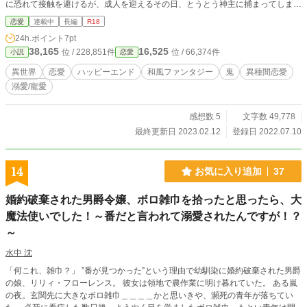
に恐れて接触を避けるが、成人を迎えるその日、とうとう神主に捕まってしま
う。神主は「元服まで君を守る代わりに君の肉を喰らう契りを交わしただろう」
恋愛
連載中
長編
R18
と言い、鬼の姿となって千代を幽玄の世界に連れ去るが、幽玄での暮らしは思い
24h.ポイント
7pt
のほか優しく、温かくて――？ 「私が食べたいんですよね？ それならどうし
38,165
16,525
位 / 228,851件
位 / 66,374件
小説
恋愛
て食べないんですか……！」 「君がいなくなるのに、美味いと思えるわけがな
い」 「弱った。君が泣くと心の臓が痛んで仕方がない。君が消えてしまうこと
異世界
恋愛
ハッピーエンド
和風ファンタジー
鬼
異種間恋愛
の方が苦痛だ」 ――愛おしいから食べてしまいたい。愛しているから食らいた
溺愛/寵愛
くない。 これは孤独な鬼が愛する女性を喰らうまでのお話。 「千代、鬼の執着
を舐めるなよ」
感想数 5
文字数 49,778
最終更新日 2023.02.12
登録日 2022.07.10
14
お気に入り追加
37
婚約破棄された男爵令嬢、ボロ雑巾を拾ったと思ったら、大
魔法使いでした！～番だと言われて溺愛されたんですが！？
～
水中 沈
「何これ、雑巾？」 ”番が見つかった”という理由で幼馴染に婚約破棄された男爵
の娘、リリィ・フローレンス。 彼女は領地で農作業に明け暮れていた。 ある嵐
の夜。玄関先に大きなボロ雑巾＿＿＿＿かと思いきや、瀕死の青年が落ちてい