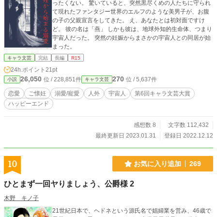
ったくない。 驚いていると、突然黒尽くめの人たちに守られ
て現れたファンタジー世界のエルフのような美男子が、お腹
の子の父親宣言をしてきた。 え、あなたとは初対面ですけ
ど。 彼の名は「燕」 しかも彼は、地球外知的生命体、つまり
宇宙人だった。 突然の妊娠からまさかの宇宙人との同居が始
まった。
キャラ文芸
完結
長編
R15
24h.ポイント
21pt
26,050
270
位 / 228,851件
位 / 5,637件
小説
キャラ文芸
恋愛
ご懐妊
溺愛/寵愛
人外
宇宙人
第6回キャラ文芸大賞
ハッピーエンド
感想数 8
文字数 112,432
最終更新日 2023.01.31
登録日 2022.12.12
10
お気に入り追加
269
ひとまず一回ヤりましょう、公爵様 2
木野 キノ子
21世紀日本で、ヘドネという源氏名で娼婦業を営み、46歳で