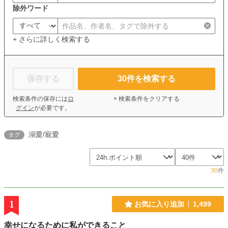
除外ワード
+ さらに詳しく検索する
保存する
30
件を検索する
検索条件の保存には
ロ
× 検索条件をクリアする
グイン
が必要です。
溺愛/寵愛
タグ
30
件
1
お気に入り追加
1,499
幸せになるために私ができること