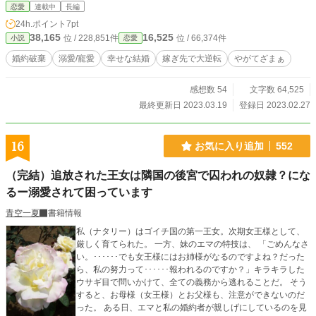
との絆。 カヤはその力を疎んじられ、隣国との内通も疑われ、ますます虐待さ
恋愛
連載中
長編
れる。 全国民から死を望まれ、実の父親にさえ裏切られ、カヤは――。 ※序盤
24h.ポイント
7pt
ゆっくりです。逆襲まで溜めに溜めます。
38,165
16,525
位 / 228,851件
位 / 66,374件
小説
恋愛
婚約破棄
溺愛/寵愛
幸せな結婚
嫁ぎ先で大逆転
やがてざまぁ
感想数 54
文字数 64,525
最終更新日 2023.03.19
登録日 2023.02.27
16
お気に入り追加
552
（完結）追放された王女は隣国の後宮で囚われの奴隷？にな
るー溺愛されて困っています
青空一夏
書籍情報
私（ナタリー）はゴイチ国の第一王女。次期女王様として、
厳しく育てられた。 一方、妹のエマの特技は、 「ごめんなさ
い。･･････でも女王様にはお姉様がなるのですよね？だった
ら、私の努力って･･････報われるのですか？」キラキラした
ウサギ目で問いかけて、全ての義務から逃れることだ。 そう
すると、お母様（女王様）とお父様も、注意ができないのだ
った。 ある日、エマと私の婚約者が親しげにしているのを見