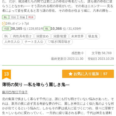
た。 だが、統治者たちの間では更に上の存在が有名だった。 誰も彼の存在に逆
らうことなかれ―― そう言われる程の存在がいた。 その名はニエンテ―― 見る
者によって姿を変えると言う謎の存在。 その存在が住まう城に、六本の脚をも
つ馬達が走る馬車と、同じような六本脚の無数の馬たちが引く大型の馬車が向か
BL
完結
長編
R18
っていた。 その馬車の中にば絶世の美貌を持つ青年が花嫁衣装を纏っていた──
24h.ポイント
7pt
38,165
10,366
位 / 228,851件
位 / 31,439件
小説
BL
BL
両性具有受け
溺愛攻め
溺愛/寵愛
未来世界
吸血鬼
人外主人公
チート主人公
♡喘ぎ/濁音喘ぎ
感想数 0
文字数 58,769
最終更新日 2023.11.30
登録日 2023.10.29
13
お気に入り追加
57
薄明の契り ―私を喰らう麗しき鬼―
藤川巴/智江千佳子
北の集落で慎ましく暮らす千代には、誰にも打ち明けていない悩みがあった。そ
れは、新月の夜に必ず見る奇妙な夢の中に、麗しき神主によく似た鬼のような何
かが出てくるという悩みだ。しかもその夢は成人に近づくにつれ、徐々に淫猥で
生々しいものに変わっていく。 一方的に繰り返される夢に、千代は神主を過剰