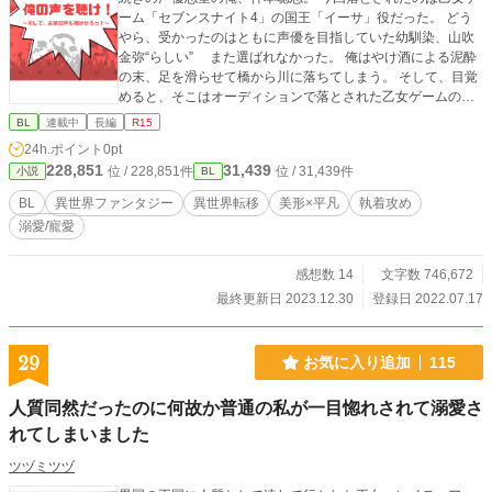
ーム「セブンスナイト4」の国王「イーサ」役だった。 どう
やら、受かったのはともに声優を目指していた幼馴染、山吹
金弥“らしい” また選ばれなかった。 俺はやけ酒による泥酔
の末、足を滑らせて橋から川に落ちてしまう。 そして、目覚
めると、そこはオーディションで落とされた乙女ゲームの世
界だった。 しかし、この世界は俺の知っている「セブンスナ
BL
連載中
長編
R15
イト4」とは少し違う。 イーサは「国王」ではなく、王位継
24h.ポイント
0pt
承権を剥奪されかけた「引きこもり王子」で、長い間引きこ
228,851
31,439
位 / 228,851件
位 / 31,439件
小説
BL
もり生活をしているらしい。 部屋から一切出てこないイーサ
王子は、その姿も声も謎のまま。 イーサ、お前はどんな声
BL
異世界ファンタジー
異世界転移
美形×平凡
執着攻め
をしているんだ？ 金弥、お前は本当にイーサ役に受かった
溺愛/寵愛
のか？ そんな中、一般兵士として雇われた俺に課せられた仕
事は、出世街道から外れたイーサ王子の部屋守だった。
感想数 14
文字数 746,672
最終更新日 2023.12.30
登録日 2022.07.17
29
お気に入り追加
115
人質同然だったのに何故か普通の私が一目惚れされて溺愛さ
れてしまいました
ツヅミツヅ