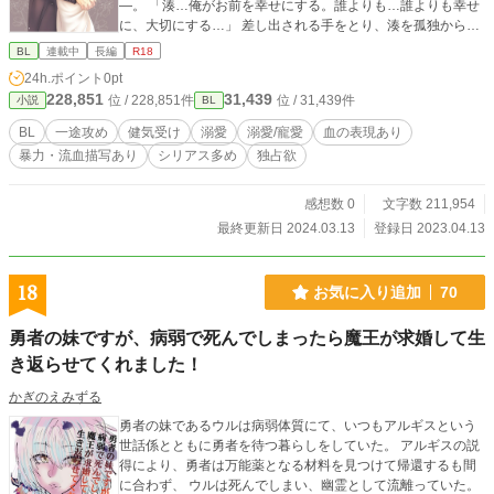
―。 「湊…俺がお前を幸せにする。誰よりも…誰よりも幸せ
に、大切にする…」 差し出される手をとり、湊を孤独から救
ってくれた龍司。 そして、同時に暴かれていく朋也の異常な
BL
連載中
長編
R18
嗜好と龍司の過去、湊の失われた悲しみの記憶とは―…？ 胸
24h.ポイント
0pt
が苦しくなるほど切なくて甘くて苦しい、心から惹かれあっ
228,851
31,439
位 / 228,851件
位 / 31,439件
小説
BL
た２人の運命は―――‥‥ ＊――――――――――――――
―＊ 独占欲溺愛一途×健気一途 18禁表現有り・血表現、暴力
BL
一途攻め
健気受け
溺愛
溺愛/寵愛
血の表現あり
表現有り、男女の絡み有り ＊――――――――――――――
暴力・流血描写あり
シリアス多め
独占欲
―＊ ※この作品は、エブリスタ・小説家になろうにも連載し
ています※
感想数 0
文字数 211,954
最終更新日 2024.03.13
登録日 2023.04.13
18
お気に入り追加
70
勇者の妹ですが、病弱で死んでしまったら魔王が求婚して生
き返らせてくれました！
かぎのえみずる
勇者の妹であるウルは病弱体質にて、いつもアルギスという
世話係とともに勇者を待つ暮らしをしていた。 アルギスの説
得により、勇者は万能薬となる材料を見つけて帰還するも間
に合わず、 ウルは死んでしまい、幽霊として流離っていた。