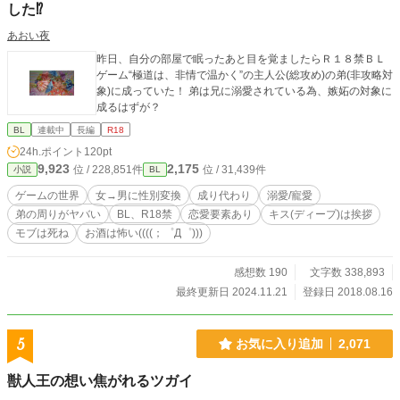
した⁉
あおい夜
昨日、自分の部屋で眠ったあと目を覚ましたらＲ１８禁ＢＬ
ゲーム“極道は、非情で温かく”の主人公(総攻め)の弟(非攻略対
象)に成っていた！ 弟は兄に溺愛されている為、嫉妬の対象に
成るはずが？
BL
連載中
長編
R18
24h.ポイント
120pt
9,923
2,175
位 / 228,851件
位 / 31,439件
小説
BL
ゲームの世界
女→男に性別変換
成り代わり
溺愛/寵愛
弟の周りがヤバい
BL、R18禁
恋愛要素あり
キス(ディープ)は挨拶
モブは死ね
お酒は怖い((((；゜Д゜)))
感想数 190
文字数 338,893
最終更新日 2024.11.21
登録日 2018.08.16
5
お気に入り追加
2,071
獣人王の想い焦がれるツガイ