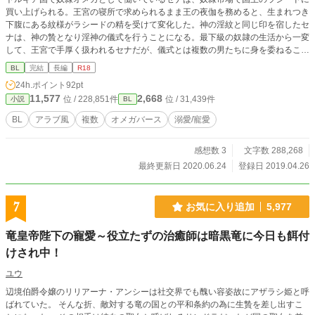
買い上げられる。王宮の寝所で求められるまま王の夜伽を務めると、生まれつき
下腹にある紋様がラシードの精を受けて変化した。神の淫紋と同じ印を宿したセ
ナは、神の贄となり淫神の儀式を行うことになる。最下級の奴隷の生活から一変
して、王宮で手厚く扱われるセナだが、儀式とは複数の男たちに身を委ねること
で――◆BL合戦秋の陣クロスノベルス賞・最終候補作品。アラブ風オメガバー
BL
完結
長編
R18
ス。◆続編「淫蕩なるオメガの神馬」トルキア国で子どもたちと幸せに暮らして
24h.ポイント
92pt
いたセナだが、宰相のファルゼフから次の神の子を孕むことを要求される。淫神
11,577
2,668
位 / 228,851件
位 / 31,439件
小説
BL
の儀式のひとつである『神馬の儀』を行うことを勧められるが、ラシードとハリ
ルは淫紋を動かそうと勝負をすることになり――
BL
アラブ風
複数
オメガバース
溺愛/寵愛
感想数 3
文字数 288,268
最終更新日 2020.06.24
登録日 2019.04.26
7
お気に入り追加
5,977
竜皇帝陛下の寵愛～役立たずの治癒師は暗黒竜に今日も餌付
けされ中！
ユウ
辺境伯爵令嬢のリリアーナ・アンシーは社交界でも醜い容姿故にアザラシ姫と呼
ばれていた。 そんな折、敵対する竜の国との平和条約の為に生贄を差し出すこ