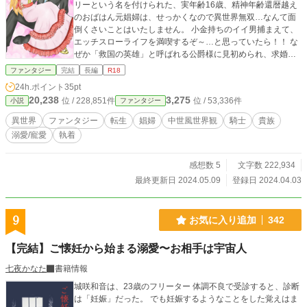
リーという名を付けられた、実年齢16歳、精神年齢還暦越え
のおばはん元娼婦は、せっかくなので異世界無双…なんて面
倒くさいことはいたしません。 小金持ちのイイ男捕まえて、
エッチスローライフを満喫するぞ～…と思っていたら！！ な
ぜか「救国の英雄」と呼ばれる公爵様に見初められ、求婚さ
れる…。 ハッキリ言って、イ・ヤ・だ！！ なんでかって？
ファンタジー
完結
長編
R18
だって嫉妬に狂った女どもが、わんさか湧いてくるんだも
24h.ポイント
35pt
ん！！ そんな女の相手なんざ、前世だけで十分だっての。 と
20,238
3,275
位 / 228,851件
位 / 53,336件
小説
ファンタジー
は言え、この公爵様…顔と体が私・フィリーの好みとドンピ
シャ！！ 一体どうしたら、いいの～。 一人で勝手にどうでも
異世界
ファンタジー
転生
娼婦
中世風世界観
騎士
貴族
いい悩みを抱える、フィリーの運命やいかに…。
溺愛/寵愛
執着
感想数 5
文字数 222,934
最終更新日 2024.05.09
登録日 2024.04.03
9
お気に入り追加
342
【完結】ご懐妊から始まる溺愛〜お相手は宇宙人
七夜かなた
書籍情報
城咲和音は、23歳のフリーター 体調不良で受診すると、診断
は「妊娠」だった。 でも妊娠するようなことをした覚えはま