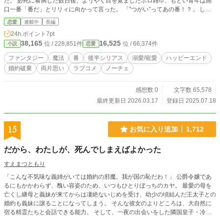
た。 必死に看病した数日後、ようやく目を覚ましたボロ雑巾、もとい青年は開
口一番「番だ」とリリィに向かって言った。 「”つがい”ってあの番！？」 しか
も、この男は記憶を失っているらしい。 名前も、何も分からないという青年に
恋愛
連載中
長編
戸惑いながらもリリィは少しづつ心を許していく。 こんな日々がずっと続きま
24h.ポイント
7pt
すように。 けれど、そのささやかな幸せは、冷たい青色の目の魔女の手によっ
38,165
16,525
位 / 228,851件
位 / 66,374件
小説
恋愛
て一瞬の内に崩れ去っていく。 「お前のその愛。どれほどのものか試してやろ
う」 深く傷ついたリリィは決心する。 「番なんてもう二度と信じないわ」 傷つ
ファンタジー
魔法
番
後半シリアス
溺愛/寵愛
ハッピーエンド
いた少女と記憶を取り戻した青年。 二人の描く”番”を越えた物語の結末は＿＿＿
婚約破棄
両片思い
ラブコメ
ノーチェ
＿＿。 うたた寝をした時に見た夢を好き勝手書いてます。 ※後半かなりシリア
スです・・・多分予定では。 ただし、ハッピーエンドは確約してます ※35話ま
で週3で投稿します 大体火曜、木曜、土曜日です 投稿時間は午後8時です
感想数 0
文字数 65,578
最終更新日 2026.03.17
登録日 2025.07.18
15
お気に入り追加
1,712
だから、わたしが、死んでしまえばよかった
すえまつともり
「こんな不気味な義姉がいては婚約の邪魔。我が国の恥だわ！」 公爵令嬢であ
るにもかかわらず、醜い容姿のため、いつもひとりぼっちのカヤ。 最愛の母を
亡くし継母と義妹が来てからは凄絶ないじめを受け、幼少の頃結んだ王太子との
婚約も義妹に譲ることになってしまう。 そんな彼女のよりどころは、大自然に
宿る精霊たちと会話できる能力。 そして、一夜の出会いをした隣国皇子・冷棘