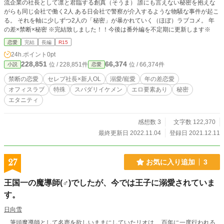
流企業の社長として凛と君臨する創真（そうま） 誰にも言えない秘密を抱えな
がらも同じ会社で働く2人 ある日会社で警察が介入するような物騒な事件が起こ
る。 それを軸に少しずつ2人の「秘密」が暴かれていく（ほぼ）ラブコメ。 年
の差×禁断×秘密 ※完結致しました！！今後は番外編を不定期に更新します※
恋愛
完結
長編
R15
24h.ポイント
0pt
228,851
66,374
位 / 228,851件
位 / 66,374件
小説
恋愛
禁断の恋愛
セレブ社長×新人OL
溺愛/寵愛
年の差恋愛
オフィスラブ
特殊
スパダリイケメン
エロ要素あり
秘密
エタニティ
感想数 3
文字数 122,370
最終更新日 2022.11.04
登録日 2021.12.11
27
お気に入り追加
3
王国一の魔導師(♂)でしたが、今では王子に溺愛されていま
す。
日向雪
筆頭魔導師として名声を欲しいままにしていたリオは、 百年に一度行われる