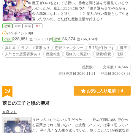
魔王ゼロのもとにて彷徨い、勇者と闘う姿を毎度見ているウ
ルだったが、魔王は自分に気づき 「生き返らせてやるから、
余の花嫁になれ」と迫り――！？ 魔力の強い魔物として生き
返ったウルの、どたばた魔物生活が始まる！
恋愛
完結
長編
R15
24h.ポイント
0pt
228,851
66,374
位 / 228,851件
位 / 66,374件
小説
恋愛
異世界
ラブコメ要素あり
恋愛ファンタジー
R-15は保険です
魔王
人外との恋愛要素あり
魔物転生
最終的に両思い
溺愛/寵愛
俺様
感想数 0
文字数 134,546
最終更新日 2020.11.21
登録日 2020.08.23
19
お気に入り追加
4
落日の王子と暁の聖君
奈良マト
うだつの上がらない人生だった―――死ぬ間際に思い浮かべ
る言葉はそれに違いない、と波音（ハノン）は常々思ってい
た。 平々凡々な人生を送っていた、歌うことだけが得意な青