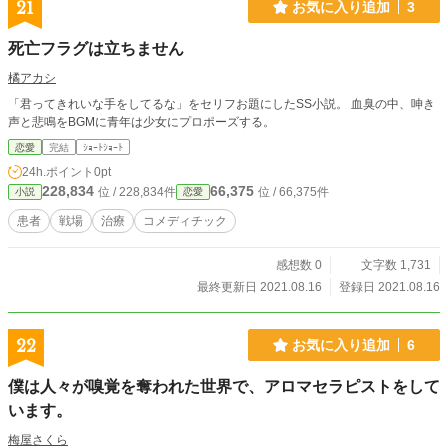
21
お気に入り追加
3
死亡フラグは立ちません
橘アカシ
「君ってきれいな手をしてるな」をセリフお題にしたSS小説。 血臭の中、呻き
声と悲鳴をBGMに青年は少女にプロポーズする。
恋愛
完結
ｼｮｰﾄｼｮｰﾄ
24h.ポイント
0pt
228,834
66,375
位 / 228,834件
位 / 66,375件
小説
恋愛
患者
戦場
治療
コメディチック
感想数 0
文字数 1,731
最終更新日 2021.08.16
登録日 2021.08.16
22
お気に入り追加
6
僕は人々が嗅覚を奪われた世界で、アロマセラピストをして
います。
梅屋さくら