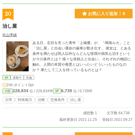
20
お気に入り追加
9
治し屋
玖山李緒
ある日、右目を失った青年「上城優」が、「鳴海ルカ」こと
「治し屋」と出会い運命の歯車が動き出す。 彼女は、とある
条件を満たせば死人以外ならどんな怪我や病気も治すという
がその条件とは？ 様々な依頼人と出会い、それぞれの物語に
触れ、人間の本質や善悪とはいったいどういったものなの
か？ 果たして二人を待っているものとは？
SF
連載中
長編
24h.ポイント
0pt
228,834
6,739
位 / 228,834件
位 / 6,739件
小説
SF
日常
特殊能力
治療
交換条件
治し屋
感想数 1
文字数 64,736
最終更新日 2021.11.25
登録日 2021.09.27