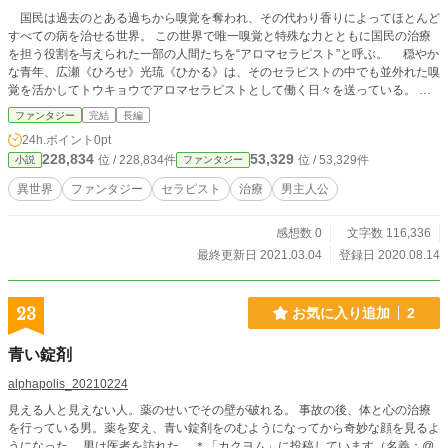
国民は過去のとある過ちから嗅覚を奪われ、その代わり香りによってほとんど
すべての病を治せる世界。 この世界で唯一嗅覚と特殊な力とともに国民の治療
を担う役割を与えられた一部の人間たちを“アロマセラピスト”と呼ぶ。 穏やか
な青年、広瀬《ひろせ》光琉《ひかる》は、そのセラピストの中でも並外れた嗅
覚を活かしてトウキョウでアロマセラピストとして働く日々を送っている。
彼の親友でありセラピストの、牧浦《まきうら》真琴《まこと》と開業した“ク
ファンタジー
完結
長編
リニック”には、今日も香りを求める患者が訪れる。 多くの患者たちはその身
24h.ポイント
0pt
体だけでなく、心にも何かを抱え込んでいる。 そういう患者を救うのも、セラ
228,834
53,329
位 / 228,834件
位 / 53,329件
小説
ファンタジー
ピストの使命だ。 彼らは新しい香りを求めてニッポン中、いや世界中を巡
り、各地で多くの人に出逢い、また各地で多くの人を救っていく—— ＊*異世界
異世界
ファンタジー
セラピスト
治療
男主人公
職業ものです。 ＊*1話2000文字前後です。お気軽に読めるかと思います。 ＊*
誤字脱字、アドバイスなどありましたら、感想欄またはメッセージにてお願いい
感想数 0
文字数 116,336
たします。
最終更新日 2021.03.04
登録日 2020.08.14
23
お気に入り追加
2
青い錠剤
alphapolis_20210224
見える人と見えない人。薬のせいでその壁が破れる。 事故の後、体と心の治療
を行っている男。薬を変え、青い錠剤をのむようになってから奇妙な顔を見るよ
うになった。 男は医者を訪れた。 ＊「カクヨム」に投稿しています（名義：@