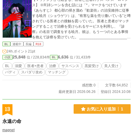
ス】 ※R18シーンを含む話には「*」マークをつけています
《あらすじ》 都心部の掃き溜め『歓楽街』の治安維持に従事
する暁月（ショウゲツ）は、“有害な薬を売り撒いている”と噂
されている医者との接触を図っていた。 医者と患者がマッチ
ングすることで治療を受けられるサービスを利用し、『診
察』の名目で調査をする暁月。彼は、もう一つのとある事情
を抱えて診察を受けていた。 ________________________
____ 姿も、顔も、素性も画面の中に隠されている。探っては
BL
連載中
長編
R18
いけない。知ろうとしてはいけない。 ＿＿それでも、あなた
24h.ポイント
21pt
を治したい、愛したい＿＿＿。 _______________________
25,848
6,636
位 / 228,834件
位 / 31,433件
小説
BL
_____ これは、相容れないはずのふたりが、稀有な運命の渦
中で、本当の“救済”を見つける物語。 ※pixivでも同時更新中
BL
溺愛
医者×患者
治療
サスペンス
黒髪受け
美人受け
バディ
スパダリ攻め
マッチング
感想数 0
文字数 64,852
最終更新日 2026.06.26
登録日 2024.10.08
13
お気に入り追加
1
永遠の命
magnet