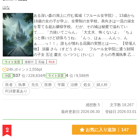
はな
ある深い森の湖上に佇む孤城《フルール女学院》。13歳から
18歳の女の子が学ぶ、全寮制の女学校。表向きは一流の淑女
を育てる超お嬢様学校。 だが、その城は秘蜜で溢れてい
て…… 「力抜いてごらん」 「大丈夫、怖くないよ」 「ちょ
っと痛いけど頑張ろうね」 「んっ、はぁ……んんっ、ん
ぁ……っ！！」 誰もが憧れる花園の実態とは——。 【登場人
物】 須藤 さら（すどう さら） フルール女学院に通う財閥
の子女 五辻 慶次（いつつじ けいじ） さらの専属執事 乙倉
悠一（おとくら ゆういち） フルール女学院の校医 相沢 雅
ライト文芸
連載中
長編
R18
也（あいざわ まさや） フルール女学院の教師
24h.ポイント
2,556pt
537
4
位 / 228,834件
位 / 9,588件
小説
ライト文芸
医者
執事
先生
医療
学園
治療
処女
婦人科
R18要素あり
感想数 5
文字数 18,267
最終更新日 2026.06.30
登録日 2026.03.01
2
お気に入り追加
147