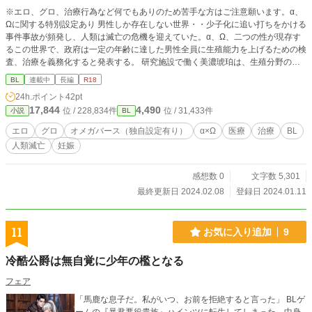
ひとり。好かれるが故に大変なこともあった。わけあって主治医を陽太先生に引
※エロ、グロ、治療行為など何でもありのため苦手な方はご注意願います。α、
き継ぐ。 大海 郁也(おうみいくや) 愛称『大海先生』 産婦人科医、のんびり屋で
Ωに関する特別設定あり 男性しか存在しない世界・・少子化に追い打ちをかける
キリンのような人。 のんちゃんの幼少期については噂をよく耳にしている。 成
事件事故が頻発し、人類は滅亡の危機を迎えていた。α、Ω、二つの性が現存す
人したのんちゃんの治療に、吹田先生と関わっていく めちゃ妄想、すべてフィ
るこの世界で、政府は一定の年齢に達した男性全員に生殖能力を上げるための検
クションです。
査、治療を義務化すると発表する。 研究施設で働く美濃琥珀は、生殖分野の第
一人者として成人男性たちの治療と研究に明け暮れる日々を送っていた・・・・
BL
連載中
長編
R18
α、Ωそれぞれの視点から、検査、治療、妊娠、出産・・・を描く。
24h.ポイント
42pt
17,844
4,490
位 / 228,834件
位 / 31,433件
小説
BL
エロ
グロ
オメガバース（独自設定有り）
α×Ω
医療
治療
BL
人類滅亡
妊娠
感想数 0
文字数 5,301
最終更新日 2024.02.08
登録日 2024.01.11
11
お気に入り追加
9
冷酷公爵は無自覚に少年の檻となる
フェア
「馬鹿な息子だ。私がいつ、お前を拒絶すると言った」 BLゲ