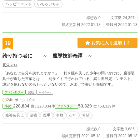
ハッピーエンド
いちゃいちゃ
感想数 0
文字数 24,397
最終更新日 2022.01.18
登録日 2022.01.13
19
お気に入り追加
2
誇り持つ者に ～ 魔導技師奇譚 ～
真朱マロ
「あなたは自分を誇れますか？」 利き腕を失った少年の問いかけに、魔導装
具士が返した言葉とは…… 別サイトで行われている、異世界設定コンテスト。
設定を使わないのももったいないので、おまけで書いた短編です。
ファンタジー
完結
ｼｮｰﾄｼｮｰﾄ
24h.ポイント
0pt
228,834
53,329
位 / 228,834件
位 / 53,329件
小説
ファンタジー
魔導装具士
治療
義手
事故
少年
希望
感想数 0
文字数 3,685
最終更新日 2021.05.18
登録日 2021.05.18