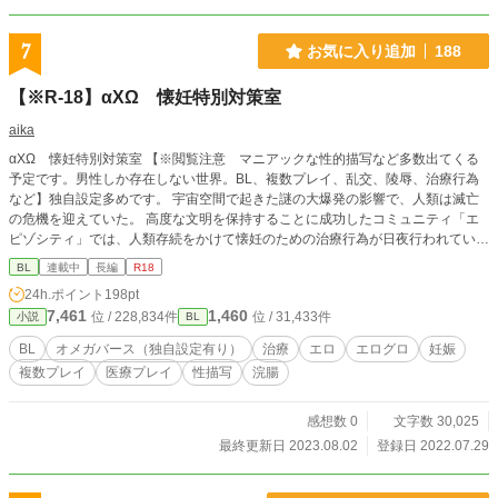
7
お気に入り追加
188
【※R-18】αXΩ 懐妊特別対策室
aika
αXΩ 懐妊特別対策室 【※閲覧注意 マニアックな性的描写など多数出てくる
予定です。男性しか存在しない世界。BL、複数プレイ、乱交、陵辱、治療行為
など】独自設定多めです。 宇宙空間で起きた謎の大爆発の影響で、人類は滅亡
の危機を迎えていた。 高度な文明を保持することに成功したコミュニティ「エ
ピゾシティ」では、人類存続をかけて懐妊のための治療行為が日夜行われてい
る。 大爆発の影響か人々は子孫を残すのが難しくなっていた。 人類滅亡の危機
BL
連載中
長編
R18
が訪れるまではひっそりと身を隠すように暮らしてきた特殊能力を持つラムダと
24h.ポイント
198pt
ミュー。 ラムダとは、アルファの生殖能力を高める能力を持ち、ミューはオメ
7,461
1,460
位 / 228,834件
位 / 31,433件
小説
BL
ガの生殖能力を高める能力を持っている。 エピゾジティを運営する特別機関よ
り、人類存続をかけて懐妊のための特別対策室が設置されることになった。 番
BL
オメガバース（独自設定有り）
治療
エロ
エログロ
妊娠
であるαとΩを対象に、懐妊のための治療が開始される。
複数プレイ
医療プレイ
性描写
浣腸
感想数 0
文字数 30,025
最終更新日 2023.08.02
登録日 2022.07.29