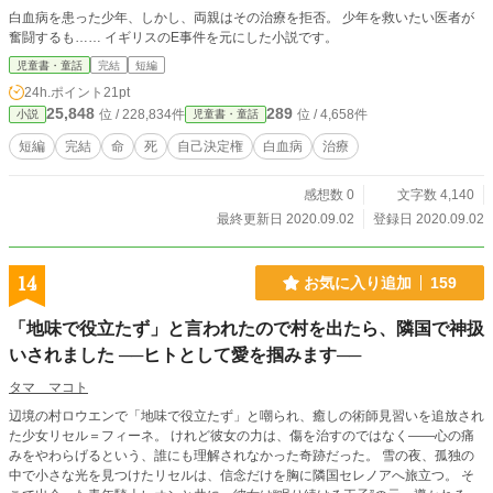
白血病を患った少年、しかし、両親はその治療を拒否。 少年を救いたい医者が
奮闘するも…… イギリスのE事件を元にした小説です。
児童書・童話
完結
短編
24h.ポイント
21pt
25,848
289
位 / 228,834件
位 / 4,658件
小説
児童書・童話
短編
完結
命
死
自己決定権
白血病
治療
感想数 0
文字数 4,140
最終更新日 2020.09.02
登録日 2020.09.02
14
お気に入り追加
159
「地味で役立たず」と言われたので村を出たら、隣国で神扱
いされました ──ヒトとして愛を掴みます──
タマ マコト
辺境の村ロウエンで「地味で役立たず」と嘲られ、癒しの術師見習いを追放され
た少女リセル＝フィーネ。 けれど彼女の力は、傷を治すのではなく——心の痛
みをやわらげるという、誰にも理解されなかった奇跡だった。 雪の夜、孤独の
中で小さな光を見つけたリセルは、信念だけを胸に隣国セレノアへ旅立つ。 そ