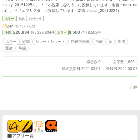
ns_ky_20151225）。 ＊「小説家になろう」に投稿しています（名義：naro_na
ro）。 ＊「エブリスタ」に投稿しています（名義：estar_20210224）。
ホラー
完結
ｼｮｰﾄｼｮｰﾄ
24h.ポイント
0pt
228,834
8,508
位 / 228,834件
位 / 8,508件
小説
ホラー
ホラー
短編
ショートショート
精神的外傷
治療
薬
患者
医者
掌編
感想数 0
文字数 1,680
最終更新日 2021.03.07
登録日 2021.03.07
23
件
アプリ一覧