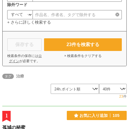
除外ワード
+ さらに詳しく検索する
保存する
23
件を検索する
検索条件の保存には
ロ
× 検索条件をクリアする
グイン
が必要です。
治療
タグ
23
件
1
お気に入り追加
105
孤城の秘蜜