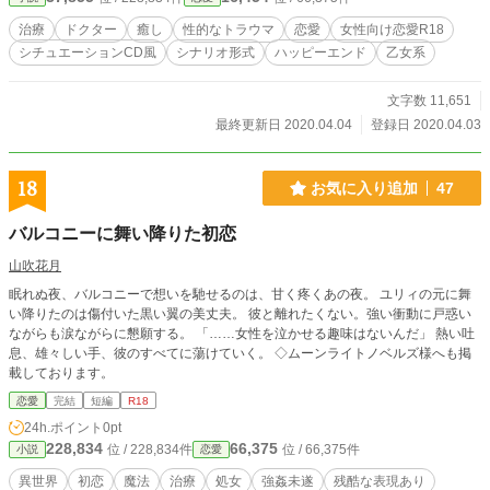
治療
ドクター
癒し
性的なトラウマ
恋愛
女性向け恋愛R18
シチュエーションCD風
シナリオ形式
ハッピーエンド
乙女系
文字数 11,651
最終更新日 2020.04.04
登録日 2020.04.03
18
お気に入り追加
47
バルコニーに舞い降りた初恋
山吹花月
眠れぬ夜、バルコニーで想いを馳せるのは、甘く疼くあの夜。 ユリィの元に舞
い降りたのは傷付いた黒い翼の美丈夫。 彼と離れたくない。強い衝動に戸惑い
ながらも涙ながらに懇願する。 「……女性を泣かせる趣味はないんだ」 熱い吐
息、雄々しい手、彼のすべてに蕩けていく。 ◇ムーンライトノベルズ様へも掲
載しております。
恋愛
完結
短編
R18
24h.ポイント
0pt
228,834
66,375
位 / 228,834件
位 / 66,375件
小説
恋愛
異世界
初恋
魔法
治療
処女
強姦未遂
残酷な表現あり