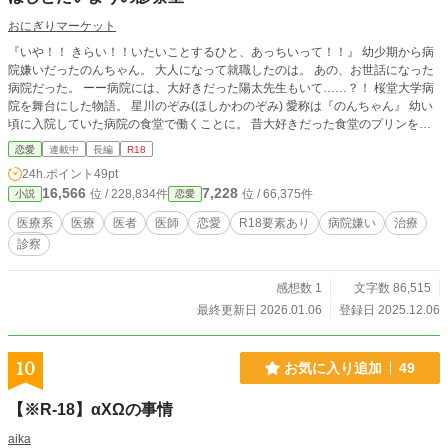
おにぎりマーケット
『いや！！ きらい！！いたいことするひと、あっちいって！！』 幼少期から病
院嫌いだったのんちゃん。 大人になって就職したのは。 あの、お世話になった
病院だった。 ーー病院には、大好きだった陽太先生もいて……？！ 桜堂大学病
院を舞台にした物語。 星川のぞみ(ほしかわのぞみ) 愛称は『のんちゃん』 幼い
頃に入院していた病院の食堂で働くことに。 昔大好きだった食堂のプリンを、
自分で作れるようになりたくて、短大を卒業した後、病院への就職を決める。
恋愛
連載中
長編
R18
幼い頃は先生たちに世話焼かれっぱなしの暴れん坊ガールで名を馳せていたが、
24h.ポイント
49pt
本人はあまり覚えていないところもある。 大人になったのんちゃんは、お人好
16,566
7,228
位 / 228,834件
位 / 66,375件
小説
恋愛
しで世話焼き、頑張り屋。それ故に再度、先生たちの手を焼くことになる。 日
野陽太(ひのようた) 愛称は『陽太先生』 明るくて、義理深く、大きな心の持ち
医療系
医療
医者
医師
恋愛
R18要素あり
病院嫌い
治療
主の小児科医。 頼まれたことは基本断らず、幼少期ののんちゃんの主治医を二
診察
つ返事で受け入れる。 まさに太陽みたいな先生ではあるけれど、手のかかるの
んちゃんに翻弄される。 湖出蒼音(こいであおと) 愛称『蒼音くん』 のんちゃん
が入院した頃は、新人看護師。新人ながらもガッツとファイトで幼少期ののんち
感想数 1
文字数 86,515
ゃんの世話を焼く。 幼い頃から病気に苦しむのんちゃんに寄り添う。 江山叶恵
最終更新日 2026.01.06
登録日 2025.12.06
(えやまかなえ) 愛称『叶恵さん』 小児科病棟に勤ていた、若手の頃から敏腕看
護師。 難しい子どもの注射、処置をサッとこなしてしまうところを高く評価さ
れている。幼少期ののんちゃんの天敵。 現在は、産婦人科で看護師をしてい
10
お気に入り追加
49
る。 吹田凛(ふきたりん) 愛称『吹田先生』 内科医、幼少期よりのんちゃんの天
敵。 ちょっとSっ気があって、意地悪。内科医ではあるが、陽太先生の同期で、
【※R-18】αXΩの事情
何かとのんちゃんと関わることが多い。 澤北優(さわきたゆう) 愛称『優先生』
現在では小児科医局長。 のんちゃんの元主治医。 のんちゃんの大好きな先生の
aika