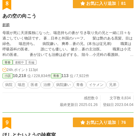
8
お気に入り追加
81
あの空の向こう
麒麟
母親が死に天涯孤独になった、喘息持ちの蒼が 引き取り先の兄と一緒に日々を
過ごしていく物語です。 蒼…日本と外国のハーフ。 髪は艶のある黒髪。目は
緑色。 喘息持ち。 病院嫌い。 爽希…蒼の兄。(本当は従兄弟) 職業は
呼吸器科の医者。 誰にでも優しい。 健介…蒼の主治医。 職業は小児
科の医者。 蒼が泣いても治療は必ずする。 陸斗…小児科の看護師。
とっても優しい。 ※登場人物が増えそうなら、追加で書いていきます。
青春
連載中
長編
24h.ポイント
113pt
10,218
113
位 / 228,834件
位 / 7,922件
小説
青春
病院
喘息
医者
治療
病院嫌い
青春
イケメン
兄弟
感想数 0
文字数 8,834
最終更新日 2025.01.26
登録日 2023.04.04
9
お気に入り追加
76
ほしとたいようの診察室