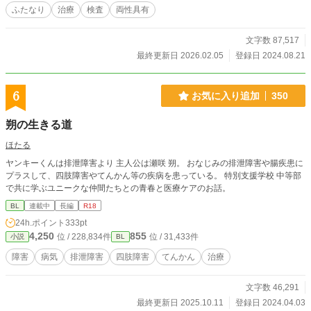
ふたなり
治療
検査
両性具有
文字数 87,517
最終更新日 2026.02.05
登録日 2024.08.21
6
お気に入り追加
350
朔の生きる道
ほたる
ヤンキーくんは排泄障害より 主人公は瀬咲 朔。 おなじみの排泄障害や腸疾患に
プラスして、四肢障害やてんかん等の疾病を患っている。 特別支援学校 中等部
で共に学ぶユニークな仲間たちとの青春と医療ケアのお話。
BL
連載中
長編
R18
24h.ポイント
333pt
4,250
855
位 / 228,834件
位 / 31,433件
小説
BL
障害
病気
排泄障害
四肢障害
てんかん
治療
文字数 46,291
最終更新日 2025.10.11
登録日 2024.04.03