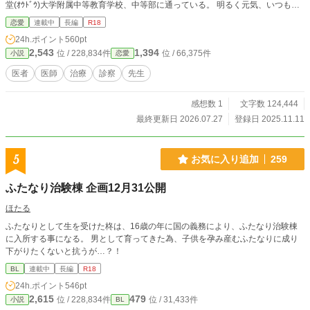
堂(ｵｳﾄﾞｳ)大学附属中等教育学校、中等部に通っている。 明るく元気、いつも笑
顔を絶やさない。 咲が生まれる前に両親が離婚。離婚した直後に生まれたた
恋愛
連載中
長編
R18
め、父親をほとんど知らずに育った。 澤北 優(35) 桜堂大学病院の小児科医。 大
24h.ポイント
560pt
学附属の学校の、健康診断に借り出されることも多い。 自分にも他人にも厳し
2,543
1,394
位 / 228,834件
位 / 66,375件
小説
恋愛
く、人一倍の努力家。 忙しくするあまり無精なところがあるが、よく見るとイ
ケメン。 春斗とは大学時代からの友人で、シェアハウスをしている。 井田 春斗
医者
医師
治療
診察
先生
(35) 桜堂大学附属中等教育学校の教師。咲の担任。 医師免許も持っているが、
訳あって教員の道を選んだ。 医師であったことから、生徒の体調の変化には敏
感想数 1
文字数 124,444
く、咲を気にかける。 爽やか系穏やかイケメン故に、生徒からの人気も高い。
医療系です。 知識・経験全く無しの、フィクション中のフィクションです。
最終更新日 2026.07.27
登録日 2025.11.11
5
お気に入り追加
259
ふたなり治験棟 企画12月31公開
ほたる
ふたなりとして生を受けた柊は、16歳の年に国の義務により、ふたなり治験棟
に入所する事になる。 男として育ってきた為、子供を孕み産むふたなりに成り
下がりたくないと抗うが…？！
BL
連載中
長編
R18
24h.ポイント
546pt
2,615
479
位 / 228,834件
位 / 31,433件
小説
BL