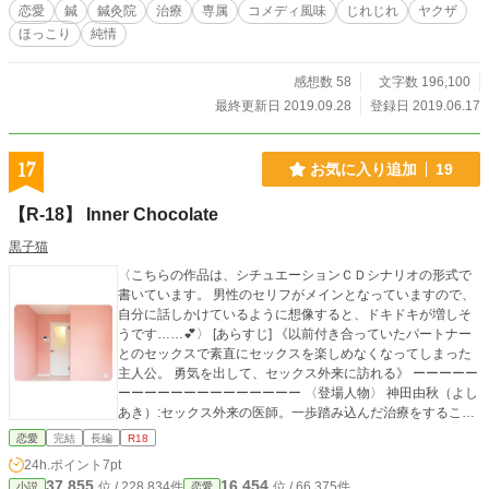
恋愛
鍼
鍼灸院
治療
専属
コメディ風味
じれじれ
ヤクザ
ほっこり
純情
感想数 58
文字数 196,100
最終更新日 2019.09.28
登録日 2019.06.17
17
お気に入り追加
19
【R-18】 Inner Chocolate
黒子猫
〈こちらの作品は、シチュエーションＣＤシナリオの形式で
書いています。 男性のセリフがメインとなっていますので、
自分に話しかけているように想像すると、ドキドキが増しそ
うです……💕〉 [あらすじ] 《以前付き合っていたパートナー
とのセックスで素直にセックスを楽しめなくなってしまった
主人公。 勇気を出して、セックス外来に訪れる》 ーーーーー
ーーーーーーーーーーーーーー 〈登場人物〉 神田由秋（よし
あき）:セックス外来の医師。一歩踏み込んだ治療をすること
で、その患者の悩みを改善へ向かわせることを心がける。 主
恋愛
完結
長編
R18
人公:以前付き合っていた彼氏とのことで、セックスを素直に
24h.ポイント
7pt
楽しめることができなくなっている。
37,855
16,454
位 / 228,834件
位 / 66,375件
小説
恋愛