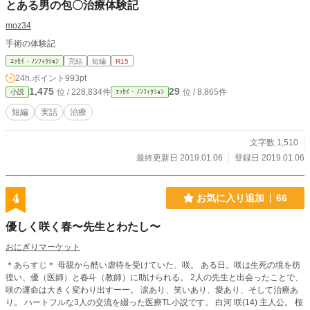
とある男の包〇治療体験記
moz34
手術の体験記
ｴｯｾｲ・ﾉﾝﾌｨｸｼｮﾝ
完結
短編
R15
24h.ポイント
993pt
1,475
29
位 / 228,834件
位 / 8,865件
小説
ｴｯｾｲ・ﾉﾝﾌｨｸｼｮﾝ
短編
実話
治療
文字数 1,510
最終更新日 2019.01.06
登録日 2019.01.06
4
お気に入り追加
66
優しく咲く春〜先生とわたし〜
おにぎりマーケット
＊あらすじ＊ 母親から酷い虐待を受けていた、咲。 ある日。咲は生死の境を彷
徨い、優（医師）と春斗（教師）に助けられる。 2人の先生と出会ったことで、
咲の運命は大きく変わり出すーー。 涙あり、笑いあり、愛あり、そして治療あ
り。 ハートフルな3人の交流を綴った医療TL小説です。 白河 咲(14) 主人公。 桜