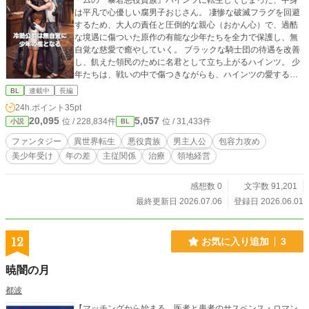
ームの『暴君悪役貴族』ハインツに転生してしまった、中身
は平凡で心優しい腐男子おじさん。 凄惨な破滅フラグを回避
するため、大人の責任と圧倒的な親心（おかん心）で、過酷
な境遇に傷ついた原作の有能な少年たちを全力で保護し、無
自覚な慈愛で癒やしていく。 ブラックな騎士団の待遇を改善
し、飢えた領民のために名君として立ち上がるハインツ。 少
年たちは、戦いの中で傷つきながらも、ハインツの愛する領
地を守るため自らを盾にする――。 「ずるいです、義父上。
BL
連載中
長編
……俺だって、夜は寂しいのです」 ただこどもたちを守りた
24h.ポイント
35pt
いだけのおじさんと、その深い包容力に触れ、精神の一線を
20,095
5,057
位 / 228,834件
位 / 31,433件
小説
BL
超えて懐いていく美少年たち。 ボロボロになって治療室へ運
ばれてくる少年たちを、おじさんが大きな手のひらで夜通し
ファンタジー
異世界転生
悪役貴族
男主人公
包容力攻め
抱きしめ、看病するたびに、彼らの執着は取り返しのつかな
美少年受け
年の差
主従関係
治療
領地経営
い泥沼へと沈んでいく。 これは、本物の大人の優しさに牙を
抜かれた少年たちが、無自覚な主の温もりから二度と抜け出
せなくなる、救済と執着の異世界ファンタジー。
感想数 0
文字数 91,201
最終更新日 2026.07.06
登録日 2026.06.01
12
お気に入り追加
3
暁闇の月
都波
【マッチングから始まる、医者と患者のサスペンス・ロマン