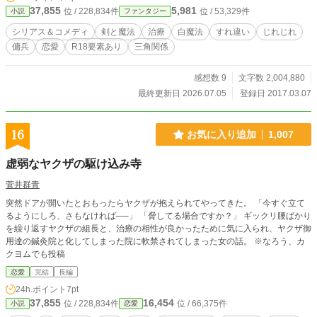
と、コメディとシリアスが何となく入り交じる、主人公の山あり谷ありな物語。
37,855
5,981
位 / 228,834件
位 / 53,329件
小説
ファンタジー
※ムーンライトノベルズさんの方でも同作品を投稿中です。
シリアス＆コメディ
剣と魔法
治療
白魔法
すれ違い
じれじれ
傭兵
恋愛
R18要素あり
三角関係
感想数 9
文字数 2,004,880
最終更新日 2026.07.05
登録日 2017.03.07
16
お気に入り追加
1,007
虚弱なヤクザの駆け込み寺
菅井群青
突然ドアが開いたとおもったらヤクザが抱えられてやってきた。 「今すぐ立て
るようにしろ、さもなければ──」 「脅してる場合ですか？」 ギックリ腰ばかり
を繰り返すヤクザの組長と、治療の相性が良かったために気に入られ、ヤクザ御
用達の鍼灸院と化してしまった院に軟禁されてしまった女の話。 ※なろう、カ
クヨムでも投稿
恋愛
完結
長編
24h.ポイント
7pt
37,855
16,454
位 / 228,834件
位 / 66,375件
小説
恋愛