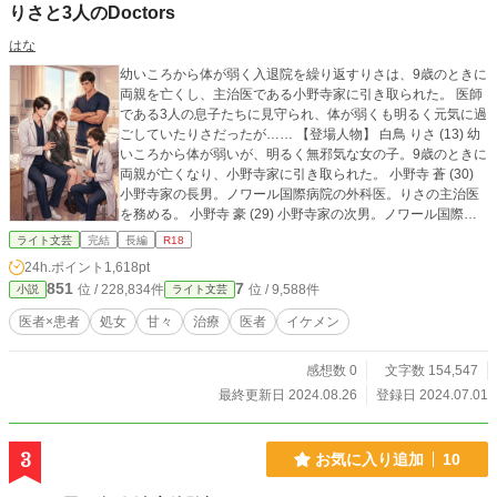
りさと3人のDoctors
はな
幼いころから体が弱く入退院を繰り返すりさは、9歳のときに
両親を亡くし、主治医である小野寺家に引き取られた。 医師
である3人の息子たちに見守られ、体が弱くも明るく元気に過
ごしていたりさだったが…… 【登場人物】 白鳥 りさ (13) 幼
いころから体が弱いが、明るく無邪気な女の子。9歳のときに
両親が亡くなり、小野寺家に引き取られた。 小野寺 蒼 (30)
小野寺家の長男。ノワール国際病院の外科医。りさの主治医
を務める。 小野寺 豪 (29) 小野寺家の次男。ノワール国際病
院の外科医。 小野寺 蓮 (27) 小野寺家の三男。ノワール国際
ライト文芸
完結
長編
R18
病院の産婦人科医。 小野寺 謙二郎 (62) 小野寺家の父。ノワ
24h.ポイント
1,618pt
ール国際病院の外科医。元医院長であり、りさの元主治医。
851
7
位 / 228,834件
位 / 9,588件
小説
ライト文芸
小野寺 楓 (32) 小野寺家の長女。外資系航空会社の国際線C
A。イギリス在住。 白鳥 聖司 りさの父。ノワール国際病院の
医者×患者
処女
甘々
治療
医者
イケメン
外科医。りさが9歳の時に他界。 白鳥 優子 りさの母。ノワー
ル国際病院の小児科医。りさが9歳の時に他界。 りさドクの
感想数 0
文字数 154,547
続編『ひなとDoctors 〜柱と呼ばれる医師たち〜』をただい
ま連載中です。ぜひ、そちらもご覧ください♪ ※他サイトに
最終更新日 2024.08.26
登録日 2024.07.01
て掲載の小説をこちらにも投稿しております
3
お気に入り追加
10