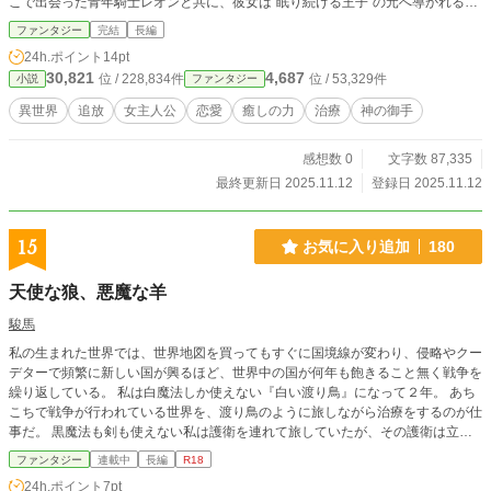
こで出会った青年騎士レオンと共に、彼女は“眠り続ける王子”の元へ導かれる。
誰にも届かなかった声が、初めて心を照らしたとき—— 失われていた十年の眠
ファンタジー
完結
長編
りが覚め、静かな奇跡が始まる。 > 「癒すとは、誰かの痛みを“消す”ことじゃな
24h.ポイント
14pt
い。 その痛みに、ちゃんと触れること。」 リセルの小さな光が、やがて世界
30,821
4,687
位 / 228,834件
位 / 53,329件
小説
ファンタジー
を変えていく──。
異世界
追放
女主人公
恋愛
癒しの力
治療
神の御手
感想数 0
文字数 87,335
最終更新日 2025.11.12
登録日 2025.11.12
15
お気に入り追加
180
天使な狼、悪魔な羊
駿馬
私の生まれた世界では、世界地図を買ってもすぐに国境線が変わり、侵略やクー
デターで頻繁に新しい国が興るほど、世界中の国が何年も飽きること無く戦争を
繰り返している。 私は白魔法しか使えない『白い渡り鳥』になって２年。 あち
こちで戦争が行われている世界を、渡り鳥のように旅しながら治療をするのが仕
事だ。 黒魔法も剣も使えない私は護衛を連れて旅していたが、その護衛は立ち
寄った街で別れることになって困り果てていた。そんな時、私はある戦場跡で満
ファンタジー
連載中
長編
R18
身創痍の目付きの悪い男を見つけた。 そこから始まるほのぼのとした旅の時間
24h.ポイント
7pt