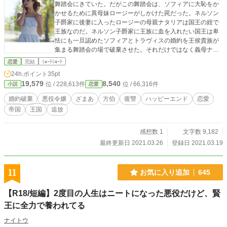
舞踏会にきていた。だがこの舞踏会は、ソフィアに大恥をか
かせるために異母妹ロージーがしかけた罠だった。ネルソン
子爵家に後妻に入ったロージーの母親ナタリアは国王の姪で
王族なのだ。ネルソン子爵家に王族に血を入れたい国王は卑
怯にも一旦認めたソフィアとトラヴィスの婚約を王侯貴族が
集まる舞踏会の場で破棄させた。それだけではなく義母ナタ
リアはアストリア帝国のテンプル方伯家の侍女として働きに
恋愛
完結
ｼｮｰﾄｼｮｰﾄ
出させたのだった。国王、ナタリア、ロージーは同じ家格の
24h.ポイント
35pt
家に侍女働きに出してソフィアを貶めて嘲笑う気だった。だ
19,579
8,540
位 / 228,613件
位 / 66,316件
小説
恋愛
がそれは方伯や辺境伯という爵位の存在しない小国の王と貴
族の無知からきた誤解だった。確かに国によっては城伯や副
婚約破棄
悪役令嬢
ざまあ
方伯
復讐
ハッピーエンド
恋愛
伯と言った子爵と同格の爵位はある。だが方伯は辺境伯同様
帝国
王国
追放
独立裁量権が強い公爵に匹敵する権限を持つ爵位だった。し
かもソフィアの母系は遠い昔にアストリア帝室から別れた一
族で、帝国守護神の聖女に選ばれたのだった。 「アルファポ
感想数 1
文字数 9,182
リス」「カクヨム」「小説家になろう」「ノベルバ」に同時
最終更新日 2021.03.26
登録日 2021.03.19
投稿しています。
11
お気に入り追加
645
【R18/短編】2度目の人生はニートになった悪役だけど、賢
王に全力で養われてる
ナイトウ