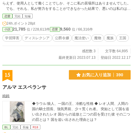
らえず、使用人として働くことでしか、そこに私の居場所はありませんでした。
でも、それも、私が努力をすることができなかった結果で、悪いのは私のはず
でした。 私が悪いのだと、何もかもを諦めていました。 諦めた果てに私に
恋愛
完結
短編
告げられたことは、魔法使いとの結婚でした。 田舎町に住む魔法使いさん
24h.ポイント
28pt
は、どんな方なのか。 大きな不安を抱え、長い長い道のりを歩いて行きまし
21,785
9,560
位 / 228,613件
位 / 66,316件
小説
恋愛
た。
学習障害
ディスレクシア
公爵令嬢
魔法使い
魔物
魔族
王国
感想数 3
文字数 64,895
最終更新日 2023.07.13
登録日 2022.12.17
15
お気に入り追加
390
アルマ エスペランサ
純鈍
◆ラウル:狼人、一国の王、冷酷な性格 ◆ レオ:人間、人間の
国の騎士団長、強気男前、少々荒くれ者。 突如として国を追
い出されたレオ 国からの追放と二つの罰を受けた彼 その二つ
の罰とは？ 国を追い出された理由とは？
BL
完結
長編
R18