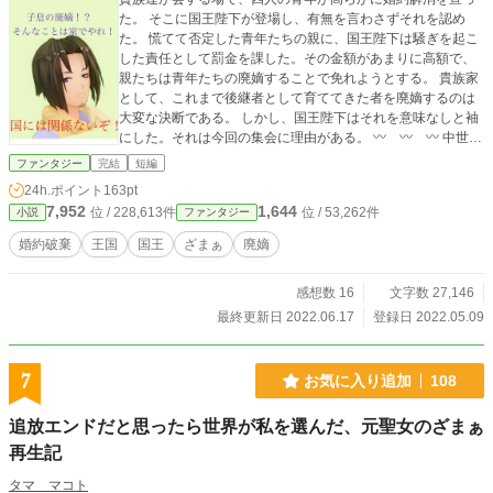
た。 そこに国王陛下が登場し、有無を言わさずそれを認め
た。 慌てて否定した青年たちの親に、国王陛下は騒ぎを起こ
した責任として罰金を課した。その金額があまりに高額で、
親たちは青年たちの廃嫡することで免れようとする。 貴族家
として、これまで後継者として育ててきた者を廃嫡するのは
大変な決断である。 しかし、国王陛下はそれを意味なしと袖
にした。それは今回の集会に理由がある。 〰️ 〰️ 〰️ 中世ヨ
ーロッパ風の婚約破棄物語です。 完結しました。いつもあり
ファンタジー
完結
短編
がとうございます！
24h.ポイント
163pt
7,952
1,644
位 / 228,613件
位 / 53,262件
小説
ファンタジー
婚約破棄
王国
国王
ざまぁ
廃嫡
感想数 16
文字数 27,146
最終更新日 2022.06.17
登録日 2022.05.09
7
お気に入り追加
108
追放エンドだと思ったら世界が私を選んだ、元聖女のざまぁ
再生記
タマ マコト