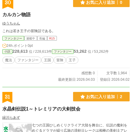
30
お気に入り追加
0
カルカン物語
ゆうちゃん
これは若き王子の冒険話である。
ファンタジー
連載中
長編
R15
24h.ポイント
0pt
228,613
53,262
位 / 228,613件
位 / 53,262件
小説
ファンタジー
魔法
ファンタジー
王国
冒険
王子
感想数 0
文字数 1,964
最終更新日 2026.04.03
登録日 2026.04.02
31
お気に入り追加
2
水晶剣伝説1～トレミリアの大剣技会
緑川らあず
七つの王国ひしめくリクライア大陸を舞台に、伝説の魔剣を
めぐるドラマが繰り広旅の浪剣士レークは相棒の美剣士アレ