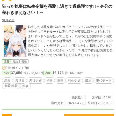
狂った執事は転生令嬢を溺愛し過ぎて過保護です!!～身分の
差わきまえなさい！～
無月公主
転生した公爵令嬢ペルシカ・ハイドシュバルツは現代チート
を駆使して幸せルートに進む予定が変態に目をつけられてし
まいドンドン話が狂ってしまう。気がつけば変態執事に溺愛
されている！？しかも超過保護！！ そんな状態から始まる学
園生活！！いや無理でしょ！！(笑) しかし、転生しているの
はペルシカだけじゃなさそうだぞ！？ 此方の作品は変態と公
爵令嬢のとんでもない毎日をお送り致しております。
恋愛
完結
長編
24h.ポイント
7pt
37,056
16,176
位 / 228,613件
位 / 66,316件
小説
恋愛
恋愛
異世界
悪役令嬢
学園
王国
転生令嬢
魔法
現代チート
溺愛/執着
執事
感想数 0
文字数 84,191
最終更新日 2024.04.22
登録日 2022.09.11