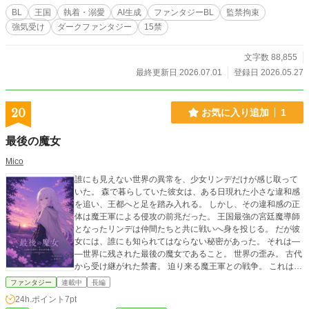
🟰あるあるネタを盛り込みつつ自分好みにできる幸せ🤣
BL
王国
執着・溺愛
AI生成
ファンタジーBL
監禁拘束
強気受け
ダークファンタジー
15禁
文字数 88,855
最終更新日 2026.07.01
登録日 2026.05.27
20
お気に入り追加
1
最後の魔女
Mico
誰にも見えない世界の異常を、少女リンデだけが感じ取って
いた。 森で暮らしていた彼女は、ある日現れた小さな違和感
を追い、王都へと足を踏み入れる。 しかし、その違和感の正
体は魔王軍による侵攻の前兆だった。 王国最強の宮廷魔導師
となったリンデは仲間たちと共に戦いへ身を投じる。 だが彼
女には、誰にも知られてはならない秘密があった。 それは―
―世界に残された最後の魔女であること。 世界の歪み。 古代
から受け継がれた禁書。 迫り来る魔王軍との戦争。 これは、
滅びゆく世界の運命を背負った少女の物語。
ファンタジー
連載中
長編
24h.ポイント
7pt