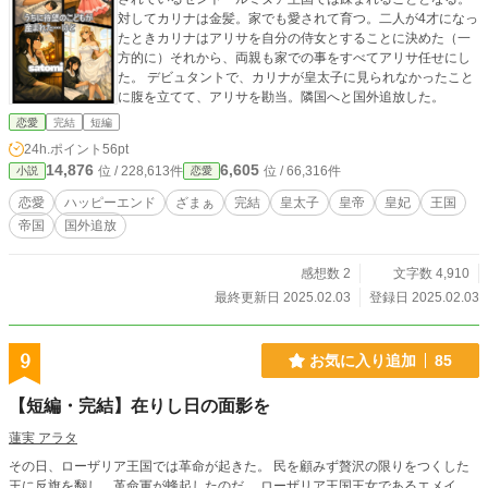
対してカリナは金髪。家でも愛されて育つ。二人が4才になっ
たときカリナはアリサを自分の侍女とすることに決めた（一
方的に）それから、両親も家での事をすべてアリサ任せにし
た。 デビュタントで、カリナが皇太子に見られなかったこと
に腹を立てて、アリサを勘当。隣国へと国外追放した。
恋愛
完結
短編
24h.ポイント
56pt
14,876
6,605
位 / 228,613件
位 / 66,316件
小説
恋愛
恋愛
ハッピーエンド
ざまぁ
完結
皇太子
皇帝
皇妃
王国
帝国
国外追放
感想数 2
文字数 4,910
最終更新日 2025.02.03
登録日 2025.02.03
9
お気に入り追加
85
【短編・完結】在りし日の面影を
蓮実 アラタ
その日、ローザリア王国では革命が起きた。 民を顧みず贅沢の限りをつくした
王に反旗を翻し、革命軍が蜂起したのだ。 ローザリア王国王女であるエメイ