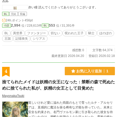
天気
赤い瞳 読んでくださってありがとうございます。
BL
完結
長編
24h.ポイント
456pt
2,994
553
位 / 228,613件
位 / 31,391件
小説
BL
BL
異世界
ファンタジー
切ない
呪われた王子
騎士
ほのぼの
王国
記憶喪失
シリアス
感想数 0
文字数 64,374
最終更新日 2026.04.20
登録日 2026.02.18
4
お気に入り追加
1
捨てられたメイドは妖精の女王になった：禁断の森で死ぬた
めに捨てられた私が、妖精の女王として目覚めた
MayonakaTsuki
貧しいけれど愛に溢れた両親のもとで育ったルナ・アルセリ
アは、直感的に魔法を操る稀有な才能を持っていた。未来と
安全を約束され、名門ヴァルモン家に引き取られた彼女を待
っていたのは、過酷な奴隷のような日々だった。貴族の娘た