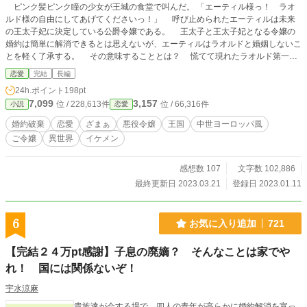
ピンク髪ピンク瞳の少女が王城の食堂で叫んだ。 「エーティル様っ！ ラオ
ルド様の自由にしてあげてくださいっ！」 呼び止められたエーティルは未来
の王太子妃に決定している公爵令嬢である。 王太子と王太子妃となる令嬢の
婚約は簡単に解消できるとは思えないが、エーティルはラオルドと婚姻しないこ
とを軽く了承する。 その意味することとは？ 慌てて現れたラオルド第一王
子との関係は？ なぜこのような状況になったのだろうか？ ご指摘いただき
恋愛
完結
長編
一部変更いたしました。 みなさまのご指摘、誤字脱字修正で読みやすい小説
24h.ポイント
198pt
になっていっております。 今後ともよろしくお願いします。 たくさんのお気に
7,099
3,157
位 / 228,613件
位 / 66,316件
小説
恋愛
入り嬉しいです！ 大変励みになります。 ありがとうございます。 おかげさまで
１６０万pt達成！ ↓これよりネタバレあらすじ 第一王子の婚約解消を高らかに願
婚約破棄
恋愛
ざまぁ
悪役令嬢
王国
中世ヨーロッパ風
い出たピンクさんはムーガの部下であった。 親類から王太子になることを強要
ご令嬢
異世界
イケメン
され辟易しているが非情になれないラオルドにエーティルとムーガが手を差し伸
べて王太子権放棄をするために仕組んだのだ。 ただの作戦だと思っていたムー
ガであったがいつの間にかラオルドとピンクさんは心を通わせていた。
感想数 107
文字数 102,886
最終更新日 2023.03.21
登録日 2023.01.11
6
お気に入り追加
721
【完結２４万pt感謝】子息の廃嫡？ そんなことは家でや
れ！ 国には関係ないぞ！
宇水涼麻
貴族達が会する場で、四人の青年が高らかに婚約解消を宣っ