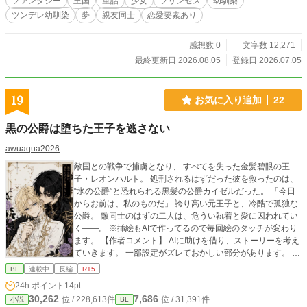
ファンタジー
王国
童話
少女
プリンセス
幼馴染
ツンデレ幼馴染
夢
親友同士
恋愛要素あり
感想数 0
文字数 12,271
最終更新日 2026.08.05
登録日 2026.07.05
19
お気に入り追加
22
黒の公爵は堕ちた王子を逃さない
awuaqua2026
敵国との戦争で捕虜となり、 すべてを失った金髪碧眼の王
子・レオンハルト。 処刑されるはずだった彼を救ったのは、
“氷の公爵”と恐れられる黒髪の公爵カイゼルだった。 「今日
からお前は、私のものだ」 誇り高い元王子と、冷酷で孤独な
公爵。 敵同士のはずの二人は、危うい執着と愛に囚われてい
く――。 ※挿絵もAIで作ってるので毎回絵のタッチが変わり
ます。 【作者コメント】 AIに助けを借り、ストーリーを考え
ていきます。 一部設定がズレておかしい部分があります。 表
現の仕方や言葉に違和感がある部分は後から少しずつ修正し
BL
連載中
長編
R15
てます。 ド素人の駄作なので、自己満足の置き場所としてア
24h.ポイント
14pt
ルファポリスの場所をお借りします🙇‍♂️ 手書き💯%ではないの
30,262
7,686
位 / 228,613件
位 / 31,391件
小説
BL
で期待した方すみません。 長年漫画を読み漁った脳みそ✖️AI