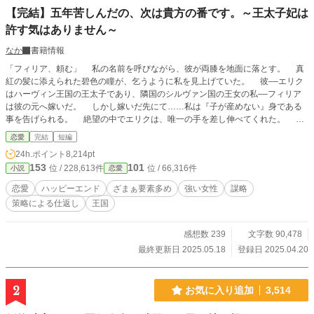
【完結】五年苦しんだの、次は貴方の番です。～王太子妃は
許す気はありません～
なか
書籍情報
「フィリア、頼む」 私の名前を呼びながら、彼が両膝を地面に落とす。 真
紅の髪に添えられた碧色の瞳が、乞うように私を見上げていた。 彼––エリク
はハーヴィン王国の王太子であり、隣国のシルヴァン国の王女の私––フィリア
は彼の元へ嫁いだ。 しかし嫁いだ先にて……私は『子が産めない』身である
事を告げられる。 絶望の中でエリクは、唯一の手を差し伸べてくれた。 し
かし待っていたのは苦しみ、耐え続けねばならぬ日々。 『子が産めない』私
恋愛
完結
短編
は、全ての苦痛を耐え続けた……全ては祖国の民のため。 しかし、ある事実
24h.ポイント
8,214pt
を知ってその考えは変わる。 そして…… 「頼む。俺と離婚してほしい」 そ
153
101
位 / 228,613件
位 / 66,316件
小説
恋愛
の言葉を、他でもないエリクから告げさせる事が叶った。 実り叶ったこの瞬
間、頭を落として頼み込むエリクに、私は口元に微笑みを刻む。 これまで
恋愛
ハッピーエンド
ざまぁ要素多め
強い女性
謀略
苦しんできた日々、約五年。 それがようやく報われる。 でもね、許す気は
策略による仕返し
王国
ない。 さぁ、エリク。 『次は貴方の番です』 ◇◇◇◇ ざまぁを多め
にしたお話。 強い女性が活躍する爽快さを目指しております。 読んでくだ
さると嬉しいです！
感想数 239
文字数 90,478
最終更新日 2025.05.18
登録日 2025.04.20
2
お気に入り追加
3,514