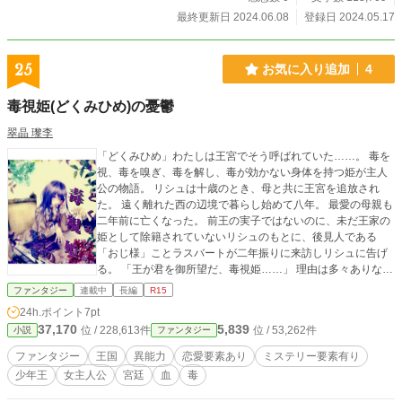
最終更新日 2024.06.08
登録日 2024.05.17
25
お気に入り追加
4
毒視姫(どくみひめ)の憂鬱
翠晶 瓈李
「どくみひめ」わたしは王宮でそう呼ばれていた……。 毒を
視、毒を嗅ぎ、毒を解し、毒が効かない身体を持つ姫が主人
公の物語。 リシュは十歳のとき、母と共に王宮を追放され
た。 遠く離れた西の辺境で暮らし始めて八年。 最愛の母親も
二年前に亡くなった。 前王の実子ではないのに、未だ王家の
姫として除籍されていないリシュのもとに、後見人である
「おじ様」ことラスバートが二年振りに来訪しリシュに告げ
る。 「王が君を御所望だ、毒視姫……」 理由は多々ありなが
らも、半ば強引に、ラスバートはリシュを連れ王宮へ帰還す
ファンタジー
連載中
長編
R15
る。 そこでリシュを待っていたのは、前王亡き後、十一歳で
24h.ポイント
7pt
即位してから四年。十五歳になったばかりの少年王、ロキル
37,170
5,839
位 / 228,613件
位 / 53,262件
小説
ファンタジー
トだった。 魔性王との異名を持つロキルトは、リシュに告げ
る。 「更なる魔性の力を、我に与えよ……」 伝説の魔花【サ
ファンタジー
王国
異能力
恋愛要素あり
ミステリー要素有り
リュウス】に宿る魔性の力に繋がる体質を持つリシュを、自
少年王
女主人公
宮廷
血
毒
分の支配下に置きたがるロキルト。 最初は反感だらけだった
リシュも、彼の意外な一面に触れ、王宮で亡き母の残した想