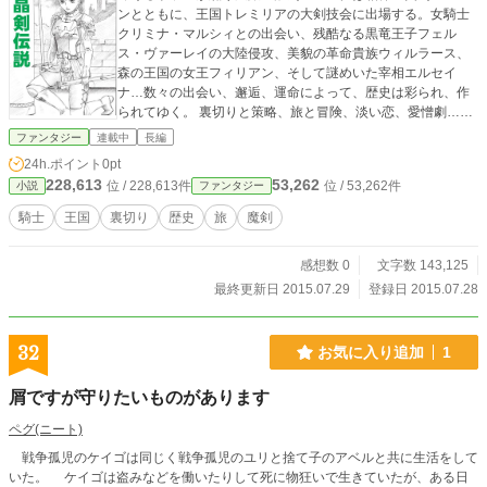
ンとともに、王国トレミリアの大剣技会に出場する。女騎士
クリミナ・マルシィとの出会い、残酷なる黒竜王子フェル
ス・ヴァーレイの大陸侵攻、美貌の革命貴族ウィルラース、
森の王国の女王フィリアン、そして謎めいた宰相エルセイ
ナ…数々の出会い、邂逅、運命によって、歴史は彩られ、作
られてゆく。 裏切りと策略、旅と冒険、淡い恋、愛憎劇…繰
り広げられる物語はやがて、ひとつの模様を織りなしてゆ
ファンタジー
連載中
長編
く。 水晶剣の物語と、後の世の人々は知るだろう
24h.ポイント
0pt
228,613
53,262
位 / 228,613件
位 / 53,262件
小説
ファンタジー
騎士
王国
裏切り
歴史
旅
魔剣
感想数 0
文字数 143,125
最終更新日 2015.07.29
登録日 2015.07.28
32
お気に入り追加
1
屑ですが守りたいものがあります
ペグ(ニート)
戦争孤児のケイゴは同じく戦争孤児のユリと捨て子のアベルと共に生活をして
いた。 ケイゴは盗みなどを働いたりして死に物狂いで生きていたが、ある日