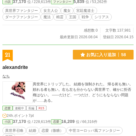
37,170
5,839
位 / 228,613件
位 / 53,262件
小説
ファンタジー
異世界ファンタジー
女主人公
魔女
宮廷魔道士
ダークファンタジー
魔法
精霊
王国
戦争
シリアス
感想数 0
文字数 137,981
最終更新日 2026.08.04
登録日 2026.04.15
21
お気に入り追加
58
alexandrite
なち
異世界にトリップした。 結婚を強制された。 帰る術も無い。
頼れる者も無い。右も左も分からない異世界で、確かに拒否
権はない。 ――だけど、一つだけ、どうにもならない問題
が……ある。
恋愛
連載中
長編
R15
24h.ポイント
7pt
37,170
16,209
位 / 228,613件
位 / 66,316件
小説
恋愛
異世界召喚
結婚
恋愛（微糖）
中世ヨーロッパ風ファンタジー