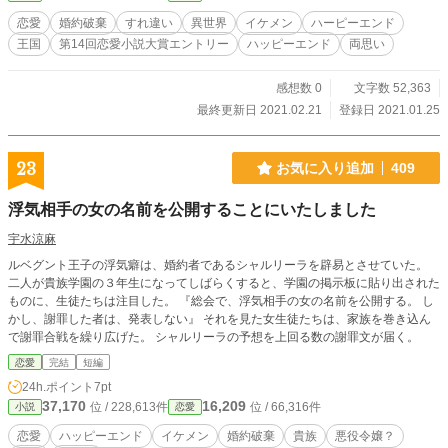
恋愛
婚約破棄
すれ違い
異世界
イケメン
ハーピーエンド
王国
第14回恋愛小説大賞エントリー
ハッピーエンド
両思い
感想数 0
文字数 52,363
最終更新日 2021.02.21
登録日 2021.01.25
23
お気に入り追加
409
浮気相手の女の名前を公開することにいたしました
宇水涼麻
ルベグント王子の浮気癖は、婚約者であるシャルリーラを辟易とさせていた。
二人が貴族学園の３年生になってしばらくすると、学園の掲示板に貼り出された
ものに、生徒たちは注目した。 『総会で、浮気相手の女の名前を公開する。 し
かし、謝罪した者は、発表しない』 それを見た女生徒たちは、家族を巻き込ん
で謝罪合戦を繰り広げた。 シャルリーラの予想を上回る数の謝罪文が届く。
恋愛
完結
短編
24h.ポイント
7pt
37,170
16,209
位 / 228,613件
位 / 66,316件
小説
恋愛
恋愛
ハッピーエンド
イケメン
婚約破棄
貴族
悪役令嬢？