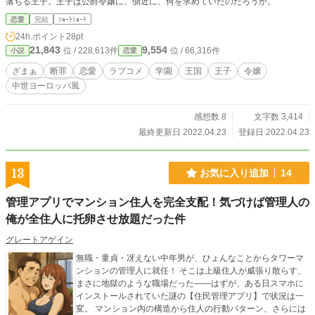
落ちる王子。王子は公爵令嬢に、側近に、何を求めていたのだろうか。
恋愛
完結
ｼｮｰﾄｼｮｰﾄ
24h.ポイント
28pt
21,843
9,554
位 / 228,613件
位 / 66,316件
小説
恋愛
ざまぁ
断罪
恋愛
ラブコメ
学園
王国
王子
令嬢
中世ヨーロッパ風
感想数 8
文字数 3,414
最終更新日 2022.04.23
登録日 2022.04.23
13
お気に入り追加
14
管理アプリでマンション住人を完全支配！気づけば管理人の
俺が全住人に托卵させ放題だった件
グレートアゲイン
無職・童貞・冴えない中年男が、ひょんなことからタワーマ
ンションの管理人に就任！ そこは上級住人が威張り散らす、
まさに地獄のような職場だった——はずが、ある日スマホに
インストールされていた謎の【住民管理アプリ】で状況は一
変。 マンション内の構造から住人の行動パターン、さらには