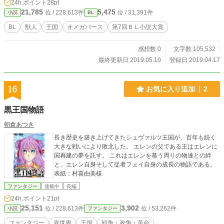
24h.ポイント
28pt
21,785
5,475
位 / 228,613件
位 / 31,391件
小説
BL
BL
獣人
王国
オメガバース
第7回ＢＬ小説大賞
感想数 0
文字数 105,532
最終更新日 2019.05.10
登録日 2019.04.17
16
お気に入り追加
2
黒王国物語
朝倉あつき
長き歴史を築き上げてきたシュヴァルツ王国が、百年も続く
大きな戦いにより敗北した。 エレンの父である王はエレンに
国再建の夢を託す。 これはエレンを慕う周りの物達との絆
と、エレン自身そして従者フェイ自身の成長の物語である。
表紙：村喜由美様
ファンタジー
連載中
長編
24h.ポイント
21pt
25,151
3,902
位 / 228,613件
位 / 53,262件
小説
ファンタジー
ファンタジー
異世界
王国
戦争・政争・革命