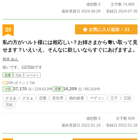
いや真実に触れていくうちに、いつしかロキルトのことも気
感想数 0
文字数 74,985
になり始めて……。
最終更新日 2024.08.28
登録日 2024.07.30
26
お気に入り追加
21
私の方がハルト様には相応しい？お姉さまから奪い取って見
せます？いえいえ、そんなに欲しいならすぐにあげますよ。
仰木 あん
短いです。1話完結です
恋愛
完結
ｼｮｰﾄｼｮｰﾄ
24h.ポイント
7pt
37,170
16,209
位 / 228,613件
位 / 66,316件
小説
恋愛
ざまあ
ざまぁ
恋愛
異世界
婚約破棄
マザコン
王子
王国
完結
感想数 0
文字数 609
最終更新日 2022.01.18
登録日 2022.01.18