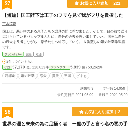
27
お気に入り追加
221
【短編】国王陛下は王子のフリを見て我がフリを反省した
宇水涼麻
国王は、悪い噂のある息子たちを謁見の間に呼び出した。そして、目の前で繰り
広げられているバカップルぶりに、自分の過去を思い出していた。 国王は自分
の過去を反省しながら、息子たちへ対応していく。 Ｎ番煎じの婚約破棄希望話
です。
ファンタジー
完結
短編
24h.ポイント
7pt
37,170
5,839
位 / 228,613件
位 / 53,262件
小説
ファンタジー
断罪劇
婚約破棄
恋愛
貴族
王国
ざまぁ
感想数 3
文字数 14,058
最終更新日 2021.05.09
登録日 2021.05.09
28
お気に入り追加
2
世界の理と未来の為に足掻く者 ー魔の手と言う名の悪の手