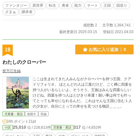
https://x.com/kazuto_amaki 検索ID kazuto_amaki その他詳
ファンタジー
異世界
転生
勇者
能力
チート
王国
国造り
細は後日ご報告致します。 是非楽しみにしていてください♪
ざまぁ
継承者
------------------------------------------ 対向車線からトラックが
飛び出してきた。 特に恐怖を感じることも無く、死んだな
と。 想像したものを具現化できたら、もっと生産性があが
感想数 2
文字数 1,364,741
るのになーー。 手から何でも出せるスキルで国を造った
最終更新日 2025.03.15
登録日 2021.04.03
り、無双したりなどの、異世界転生のありがちファンタジー
作品です。 王国？ 人外の軍勢？ 魔王？ なんでも来
い！ 力でねじ伏せてやる！ 国造りや無双する主人公が好
18
お気に入り追加
0
きな方には大変オススメの作品となっております！ -------------
----------------------------- 2021年2月24日初投稿 総閲覧数2,500,0
わたしのクローバー
00突破！ 総合ランキング最高145位 ファンタジーランキング
最高13位 トレンドランキング最高4位 ありがとうございま
世万江生紬
す！ 本棚追加、スターありがとうございます！ おこがましい
ここは生まれてきた人みんながクローバーを持つ王国、クア
ですが僕からのお願いですm(__)m 感想、レビュー、ページ
ドリフォリオ。 ほとんどの人は三葉だけど、ごく稀に四葉を
コメントなども頂けると 大変喜びます！ また、誤字、脱字な
持つ人がいるらしいよ。そうそう、王族はみんな四葉らしい
どのご指摘もお待ちしております！ Twitter→https://twitter.co
けどね。四葉を持つ人はとびきり幸運！願い事は何でも叶っ
m/kazuto_amaki?s=09
てとっても幸せになれるんだ。 これはそんな王国に住む１人
の少女が、自分にとっての幸せを見つける物語＿＿＿。
児童書・童話
連載中
長編
24h.ポイント
21pt
25,010
317
位 / 228,613件
位 / 4,652件
小説
児童書・童話