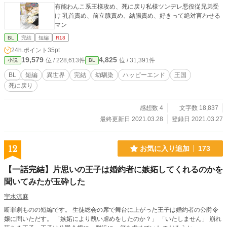
有能わんこ系王様攻め、死に戻り私様ツンデレ悪役従兄弟受
け 乳首責め、前立腺責め、結腸責め、好きって絶対言わせる
マン
BL
完結
短編
R18
24h.ポイント
35pt
19,579
4,825
位 / 228,613件
位 / 31,391件
小説
BL
BL
短編
異世界
完結
幼馴染
ハッピーエンド
王国
死に戻り
感想数 4
文字数 18,837
最終更新日 2021.03.28
登録日 2021.03.27
12
お気に入り追加
173
【一話完結】片思いの王子は婚約者に嫉妬してくれるのかを
聞いてみたが玉砕した
宇水涼麻
断罪劇ものの短編です。 生徒総会の席で舞台に上がった王子は婚約者の公爵令
嬢に問いただす。 「嫉妬により醜い虐めをしたのか？」 「いたしません」 崩れ