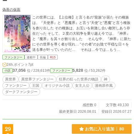
ー
偽善の仮面
この世界には、【上位種】と言う名の“龍族”が居た その種族
は、『天使界』と『悪魔界』と言う“天使”と“悪魔”と言う種族
を創り出した その種族は、お互いを刺激し合い敵対しあう存
在だった そして、２度の大戦争を乗り越え今では、『神界』
と『魔界』を其々が創り出した そんな中、『神界』に新た
にその世界を導く者が現れ… “その者”のお陰で平穏な日々を
送る事が叶っていたのだ… それは…今では…もう…
ファンタジー
連載中
長編
R15
24h.ポイント
7pt
37,056
5,828
位 / 228,613件
位 / 53,262件
小説
ファンタジー
異世界
異世界ファンタジー
狂界の狂った世界の物語
神
ファンタジー
王国
オリジナル小説
女主人公
漫画原作風
ダークファンタジー
感想数 0
文字数 49,130
最終更新日 2026.08.01
登録日 2026.07.27
29
お気に入り追加
80