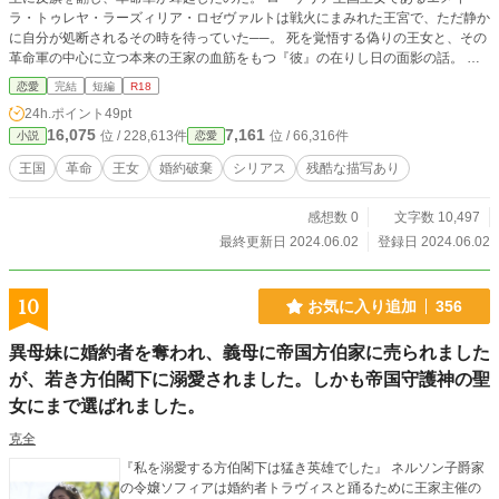
ラ・トゥレヤ・ラーズィリア・ロゼヴァルトは戦火にまみれた王宮で、ただ静か
に自分が処断されるその時を待っていた──。 死を覚悟する偽りの王女と、その
革命軍の中心に立つ本来の王家の血筋をもつ『彼』の在りし日の面影の話。 ※
ムーンライト様にも掲載しています。 短編書きたい欲を満たすために勢いで書
恋愛
完結
短編
R18
いたので設定がふわっとしているところがあります。
24h.ポイント
49pt
16,075
7,161
位 / 228,613件
位 / 66,316件
小説
恋愛
王国
革命
王女
婚約破棄
シリアス
残酷な描写あり
感想数 0
文字数 10,497
最終更新日 2024.06.02
登録日 2024.06.02
10
お気に入り追加
356
異母妹に婚約者を奪われ、義母に帝国方伯家に売られました
が、若き方伯閣下に溺愛されました。しかも帝国守護神の聖
女にまで選ばれました。
克全
『私を溺愛する方伯閣下は猛き英雄でした』 ネルソン子爵家
の令嬢ソフィアは婚約者トラヴィスと踊るために王家主催の