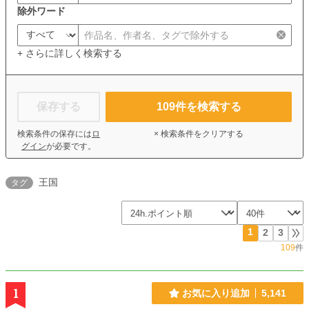
除外ワード
+ さらに詳しく検索する
保存する
109
件を検索する
検索条件の保存には
ロ
× 検索条件をクリアする
グイン
が必要です。
王国
タグ
1
2
3
109
件
1
お気に入り追加
5,141