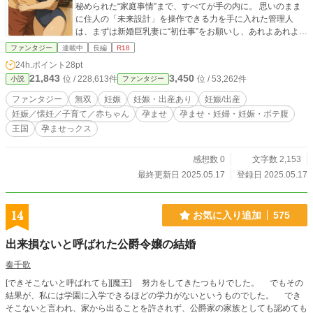
秘められた“家庭事情”まで、すべてが手の内に。 思いのまま
に住人の「未来設計」を操作できる力を手に入れた管理人
は、まずは新婚巨乳妻に“初仕事”をお願いし、あれよあれよと
父親（仮）に！ 年寄りを追い出し、外から若くて健康な女性
ファンタジー
連載中
長編
R18
を招き入れ、少子化を止めるべく今日も奮闘中。 「このマン
24h.ポイント
28pt
ション、俺の種で未来を作る！」 ちょっとダメなおじさん
21,843
3,450
位 / 228,613件
位 / 53,262件
小説
ファンタジー
の、管理人無双ハーレム計画、始まります！
ファンタジー
無双
妊娠
妊娠・出産あり
妊娠/出産
妊娠／懐妊／子育て／赤ちゃん
孕ませ
孕ませ・妊婦・妊娠・ボテ腹
王国
孕ませっクス
感想数 0
文字数 2,153
最終更新日 2025.05.17
登録日 2025.05.17
14
お気に入り追加
575
出来損ないと呼ばれた公爵令嬢の結婚
奏千歌
[できそこないと呼ばれても][魔王] 努力をしてきたつもりでした。 でもその
結果が、私には学園に入学できるほどの学力がないというものでした。 でき
そこないと言われ、家から出ることを許されず、公爵家の家族としても認めても