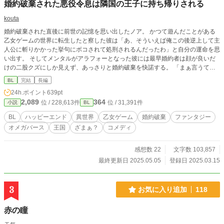
婚約破棄された悪役令息は隣国の王子に持ち帰りされる
kouta
婚約破棄された直後に前世の記憶を思い出したノア。 かつて遊んだことがある
乙女ゲームの世界に転生したと察した彼は「あ、そういえば俺この後逆上して主
人公に斬りかかった挙句にボコされて処刑されるんだったわ」と自分の運命を思
い出す。 そしてメンタルがアラフォーとなった彼には最早婚約者は顔が良いだ
けの二股クズにしか見えず、あっさりと婚約破棄を快諾する。 「まぁ言うてこ
の年で婚約破棄されたとなると独身確定か……いっそのこと出家して、転生者ら
BL
完結
長編
しくギルドなんか登録しちゃって俺TUEEE！でもやってみっか！」とポジティ
24h.ポイント
639pt
ブに自分の身の振り方を考えていたノアだったが、それまでまるで接点のなかっ
2,089
364
位 / 228,613件
位 / 31,391件
小説
BL
たキラキライケメンがグイグイ攻めてきて……「あれ？ もしかして俺口説かれ
てます？」 おまけに婚約破棄したはずの二股男もなんかやたらと絡んでくるん
BL
ハッピーエンド
異世界
乙女ゲーム
婚約破棄
ファンタジー
ですが……俺の冒険者ライフはいつ始まるんですか？？（※始まりません）
オメガバース
王国
ざまぁ？
コメディ
感想数 22
文字数 103,857
最終更新日 2025.05.05
登録日 2025.03.15
3
お気に入り追加
118
赤の瞳