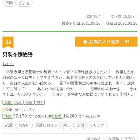
王国
ざまぁ
感想数 4
文字数 15,507
最終更新日 2021.03.20
登録日 2021.03.20
24
お気に入り追加
34
男装令嬢物語
おもち
男装令嬢と護衛騎士の純愛？キュン愛？関係性はきみしだい？ 没落した伯
爵家のユーリは男として生きてきた。ある時に殿下の大事にしている人と関わ
り、自分の人生が狂い始める。 殿下の護衛騎士のギルに睨まれ、争い、次第
に打ち解けて…… 「あんたの心を救いたい」 「……意味わかんねーよ」 それ
でもユーリは望んでいた。 自分だけを特別なお姫様にしてくれる王子様との
出会いをーーーー。 心に闇を抱える令嬢と騎士の想いは結ばれるのか。 時
恋愛
完結
長編
R18
に甘く、切なく、紡がれる物語。 ※カクヨム、エブリスタにも載せている作品
24h.ポイント
7pt
です。
37,170
16,209
位 / 228,613件
位 / 66,316件
小説
恋愛
恋愛
切ない
男装ヒロイン
騎士
王国
シリアス
感想数 0
文字数 113,709