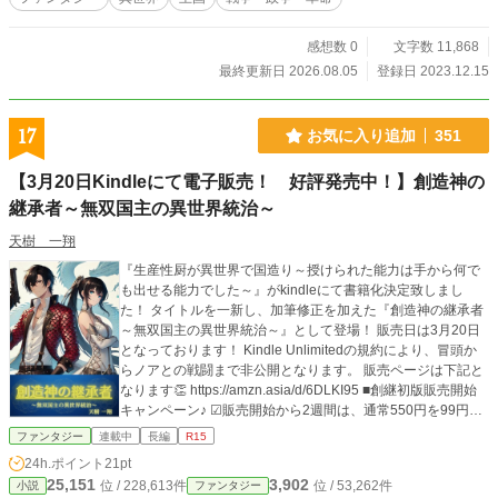
感想数 0
文字数 11,868
最終更新日 2026.08.05
登録日 2023.12.15
17
お気に入り追加
351
【3月20日Kindleにて電子販売！ 好評発売中！】創造神の
継承者～無双国主の異世界統治～
天樹 一翔
『生産性厨が異世界で国造り～授けられた能力は手から何で
も出せる能力でした～』がkindleにて書籍化決定致しまし
た！ タイトルを一新し、加筆修正を加えた『創造神の継承者
～無双国主の異世界統治～』として登場！ 販売日は3月20日
となっております！ Kindle Unlimitedの規約により、冒頭か
らノアとの戦闘まで非公開となります。 販売ページは下記と
なります👏 https://amzn.asia/d/6DLKI95 ■創継初版販売開始
キャンペーン♪ ☑販売開始から2週間は、通常550円を99円の
特大セール！ ☑3月末までに、kindleのレビューコメントを書
ファンタジー
連載中
長編
R15
いてくれた方には、先着順で1,000円分のAmazonギフト券を
24h.ポイント
21pt
プレゼント。Xアカウント(旧Twitter)をフォローしたうえでD
25,151
3,902
位 / 228,613件
位 / 53,262件
小説
ファンタジー
Mで連絡下さい。下記がXアカウント(旧Twitter)です。 URL