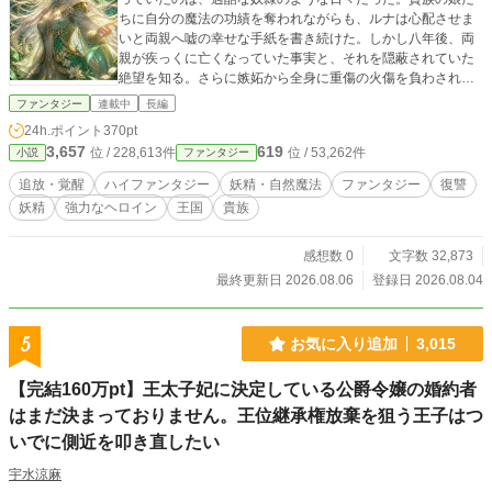
ちに自分の魔法の功績を奪われながらも、ルナは心配させま
いと両親へ嘘の幸せな手紙を書き続けた。しかし八年後、両
親が疾っくに亡くなっていた事実と、それを隠蔽されていた
絶望を知る。さらに嫉妬から全身に重傷の火傷を負わされた
彼女は、ゴミのように禁忌の森へと捨てられた。だが、貴族
ファンタジー
連載中
長編
たちが知らなかったのは――その深い森の奥に潜むのは怪物
24h.ポイント
370pt
ではなく、千年の時を超えて真の女王の帰還を待つ妖精たち
3,657
619
位 / 228,613件
位 / 53,262件
小説
ファンタジー
の王国だったということだ。
追放・覚醒
ハイファンタジー
妖精・自然魔法
ファンタジー
復讐
妖精
強力なヘロイン
王国
貴族
感想数 0
文字数 32,873
最終更新日 2026.08.06
登録日 2026.08.04
5
お気に入り追加
3,015
【完結160万pt】王太子妃に決定している公爵令嬢の婚約者
はまだ決まっておりません。王位継承権放棄を狙う王子はつ
いでに側近を叩き直したい
宇水涼麻