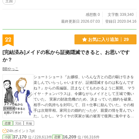
王国
感想数 0
文字数 339,340
最終更新日 2026.07.03
登録日 2020.04.16
22
お気に入り追加
29
[完結済み]メイドの私から証拠隠滅できると、お思いです
か？
BBやっこ
ショートショート『お嬢様、いろんな方との恋の駆け引きを
楽しんでいらっしゃいますが、証拠隠滅するのは私なんです
ね？』からの長編版。読まなくてもわかるように展開。 マラ
イヤ・チェンバラスは、令嬢ながらメイドとして王城で働い
ていた。 実家の財政危機のため、決まっていた婚約を破棄。
相手への気持ちを封印して、日々仕事に励んでいた。その相
手は次期宰相。家同士の婚約だったが、親愛の情を育んでい
た。しかし。マライヤの実家が嵐の被害で復興に集中する以
上。宰相家の負担になる。 若い2人の間を考え、家長同士の
恋愛
完結
長編
婚約破棄に。 …その後の2人は？ 大賞向けに1ヶ月で完結まで
24h.ポイント
7pt
書き上げるぞ！と気合を入れて。投稿中です。
37,170
16,209
位 / 228,613件
位 / 66,316件
小説
恋愛