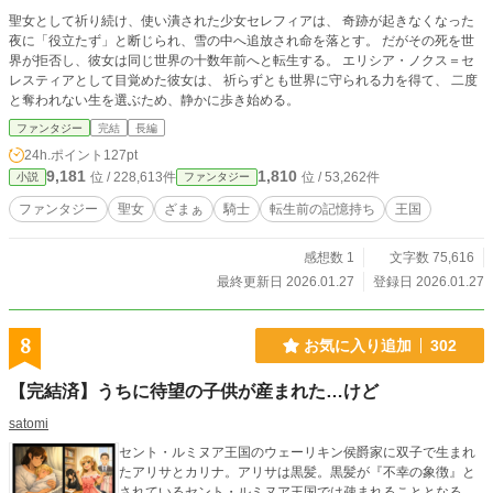
聖女として祈り続け、使い潰された少女セレフィアは、 奇跡が起きなくなった
夜に「役立たず」と断じられ、雪の中へ追放され命を落とす。 だがその死を世
界が拒否し、彼女は同じ世界の十数年前へと転生する。 エリシア・ノクス＝セ
レスティアとして目覚めた彼女は、 祈らずとも世界に守られる力を得て、 二度
と奪われない生を選ぶため、静かに歩き始める。
ファンタジー
完結
長編
24h.ポイント
127pt
9,181
1,810
位 / 228,613件
位 / 53,262件
小説
ファンタジー
ファンタジー
聖女
ざまぁ
騎士
転生前の記憶持ち
王国
感想数 1
文字数 75,616
最終更新日 2026.01.27
登録日 2026.01.27
8
お気に入り追加
302
【完結済】うちに待望の子供が産まれた…けど
satomi
セント・ルミヌア王国のウェーリキン侯爵家に双子で生まれ
たアリサとカリナ。アリサは黒髪。黒髪が『不幸の象徴』と
されているセント・ルミヌア王国では疎まれることとなる。