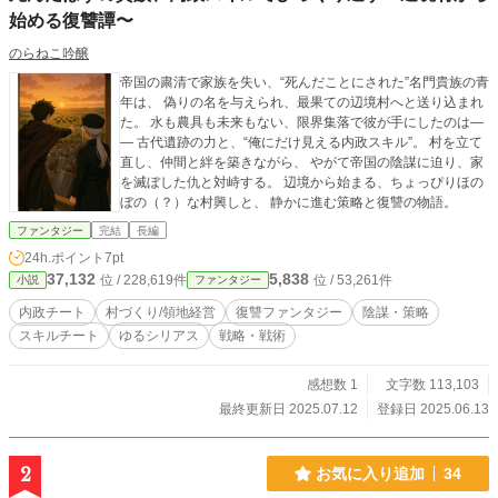
始める復讐譚〜
のらねこ吟醸
帝国の粛清で家族を失い、“死んだことにされた”名門貴族の青
年は、 偽りの名を与えられ、最果ての辺境村へと送り込まれ
た。 水も農具も未来もない、限界集落で彼が手にしたのは―
― 古代遺跡の力と、“俺にだけ見える内政スキル”。 村を立て
直し、仲間と絆を築きながら、 やがて帝国の陰謀に迫り、家
を滅ぼした仇と対峙する。 辺境から始まる、ちょっぴりほの
ぼの（？）な村興しと、 静かに進む策略と復讐の物語。
ファンタジー
完結
長編
24h.ポイント
7pt
37,132
5,838
位 / 228,619件
位 / 53,261件
小説
ファンタジー
内政チート
村づくり/領地経営
復讐ファンタジー
陰謀・策略
スキルチート
ゆるシリアス
戦略・戦術
感想数 1
文字数 113,103
最終更新日 2025.07.12
登録日 2025.06.13
2
お気に入り追加
34