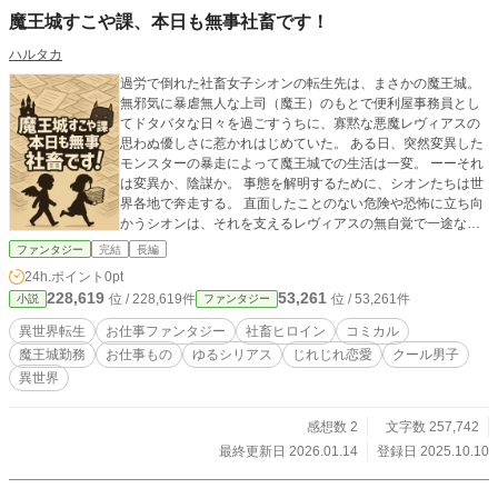
魔王城すこや課、本日も無事社畜です！
ハルタカ
過労で倒れた社畜女子シオンの転生先は、まさかの魔王城。
無邪気に暴虐無人な上司（魔王）のもとで便利屋事務員とし
てドタバタな日々を過ごすうちに、寡黙な悪魔レヴィアスの
思わぬ優しさに惹かれはじめていた。 ある日、突然変異した
モンスターの暴走によって魔王城での生活は一変。 ーーそれ
は変異か、陰謀か。 事態を解明するために、シオンたちは世
界各地で奔走する。 直面したことのない危険や恐怖に立ち向
かうシオンは、それを支えるレヴィアスの無自覚で一途な愛
情に翻弄されて……？ 働くことでしか自分を認められないシ
ファンタジー
完結
長編
オンが、魔王城で働く魔物たちの心をほぐしながら自分の価
24h.ポイント
0pt
値を見つけていくファンタジーお仕事じれ恋ストーリー。 ※
228,619
53,261
位 / 228,619件
位 / 53,261件
小説
ファンタジー
caitaでも投稿中です
異世界転生
お仕事ファンタジー
社畜ヒロイン
コミカル
魔王城勤務
お仕事もの
ゆるシリアス
じれじれ恋愛
クール男子
異世界
感想数 2
文字数 257,742
最終更新日 2026.01.14
登録日 2025.10.10