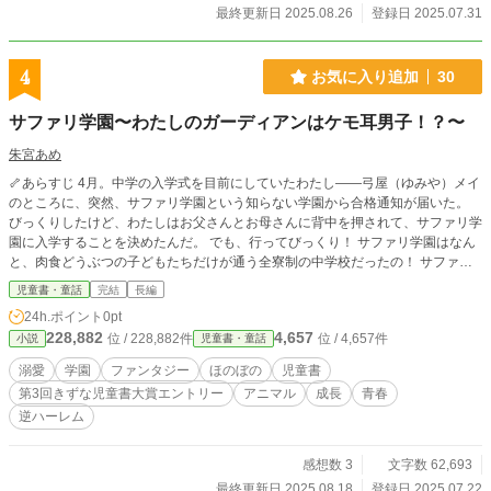
最終更新日 2025.08.26
登録日 2025.07.31
4
お気に入り追加
30
サファリ学園〜わたしのガーディアンはケモ耳男子！？〜
朱宮あめ
🦴あらすじ 4月。中学の入学式を目前にしていたわたし――弓屋（ゆみや）メイ
のところに、突然、サファリ学園という知らない学園から合格通知が届いた。
びっくりしたけど、わたしはお父さんとお母さんに背中を押されて、サファリ学
園に入学することを決めたんだ。 でも、行ってびっくり！ サファリ学園はなん
と、肉食どうぶつの子どもたちだけが通う全寮制の中学校だったの！ サファリ
学園には毎年、ニンゲンの生徒がひとりだけ招かれるという特別な制度があっ
児童書・童話
完結
長編
て、今年選ばれたのがわたしだったんだって。 肉食どうぶつにとって本能をし
24h.ポイント
0pt
げきする存在らしいわたしには、ガーディアンっていう特別なボディーガードが
228,882
4,657
位 / 228,882件
位 / 4,657件
小説
児童書・童話
つくらしい。 わたしのガーディアンとなったのは、王子さまみたいにかっこい
い男の子、コハクくん。 コハクくんはライオンの男の子なんだって。 さらに、
溺愛
学園
ファンタジー
ほのぼの
児童書
同じ寮にはガーディアン候補生のマオくん（オオカミ）、アサヒくん（ユキヒョ
第3回きずな児童書大賞エントリー
アニマル
成長
青春
ウ）、レイくん（チーター）や元ガーディアンのナナセ先輩（ハイエナ）もい
逆ハーレム
て……毎日いろんな事件が起きたり起きなかったり！？ わたしの中学生活、ど
うなっちゃうの！？ ケモ耳イケメンたちとのハラハラドキドキな新生活、はじ
まります！？ 児童向け異種学園ファンタジー＆溺愛青春ストーリー！ 🐏⸒⸒ 🐏⸒⸒
感想数 3
文字数 62,693
🐏⸒⸒ 🦁サファリ学園 入学案内🦁 ここは、肉食どうぶつたちが通うちょっとふ
最終更新日 2025.08.18
登録日 2025.07.22