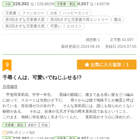
228,882
4,657
位 / 228,882件
位 / 4,657件
小説
児童書・童話
たハジミは、くだらない役割から逃げだそうと、二年越しの
計画を練った。その計画は、満月の祭の夜に実行された
児童書
ファンタジー
少女
ハッピーエンド
が……。 40000字前後で完結の、無国籍系中編ファンタジー
第3回きずな児童書大賞
第3回きずな児童書大賞エントリー
魔法
です。
第2回きずな児童書大賞
可愛い
ヒロイン
感想数 1
文字数 42,087
最終更新日 2024.08.16
登録日 2024.07.05
9
お気に入り追加
1
千尋くんは、可愛いでねじふせる!?
月塔珈琲
甲斐田茉莉花、中学一年生。 黒縁の眼鏡に、腰まである長い髪を三つ編み
に結って、スカートは当然ひざ下だ。 周りからは陰で地味子とか幽霊と呼ば
れている、存在感ゼロの女の子。 そんな茉莉花には、誰にも知られたくない
秘密がある。 それは、自身が元天才子役の樫木茉莉花であるということ。
このまま、地味に存在感なく生きていくんだ。 茉莉花がそう心に決めたのに
は、理由があって――…… 第3回きずな児童書大賞奨励賞授賞しました。あり
児童書・童話
連載中
長編
がとうございます！
24h.ポイント
0pt
228,882
4,657
位 / 228,882件
位 / 4,657件
小説
児童書・童話