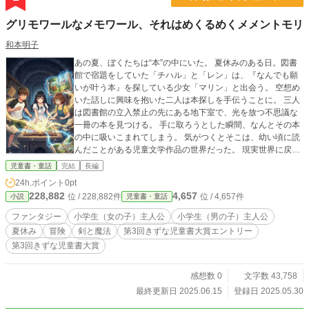
グリモワールなメモワール、それはめくるめくメメントモリ
和本明子
あの夏、ぼくたちは“本”の中にいた。 夏休みのある日。図書
館で宿題をしていた「チハル」と「レン」は、『なんでも願
いが叶う本』を探している少女「マリン」と出会う。 空想め
いた話しに興味を抱いた二人は本探しを手伝うことに。 三人
は図書館の立入禁止の先にある地下室で、光を放つ不思議な
一冊の本を見つける。 手に取ろうとした瞬間、なんとその本
の中に吸いこまれてしまう。 気がつくとそこは、幼い頃に読
んだことがある児童文学作品の世界だった。 現実世界に戻る
手がかりもないまま、チハルたちは作中の主人公のように物
児童書・童話
完結
長編
語を進める――ページをめくるように、様々な『物語の世
24h.ポイント
0pt
界』をめぐることになる。 やがて、ある『未完の物語の世
228,882
4,657
位 / 228,882件
位 / 4,657件
小説
児童書・童話
界』に辿り着き、そこでマリンが叶えたかった願いとは――
大切なものは物語の中で、ずっと待っていた。
ファンタジー
小学生（女の子）主人公
小学生（男の子）主人公
夏休み
冒険
剣と魔法
第3回きずな児童書大賞エントリー
第3回きずな児童書大賞
感想数 0
文字数 43,758
最終更新日 2025.06.15
登録日 2025.05.30