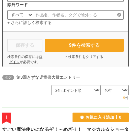
除外ワード
+ さらに詳しく検索する
保存する
9
件を検索する
検索条件の保存には
ロ
× 検索条件をクリアする
グイン
が必要です。
第3回きずな児童書大賞エントリー
タグ
9
件
1
お気に入り追加
0
すごい魔法使いになるぞ！～めざせ！ マジカル☆ショータ