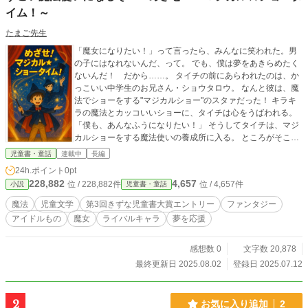
イム！～
たまご先生
「魔女になりたい！」って言ったら、みんなに笑われた。男
の子にはなれないんだ、って。 でも、僕は夢をあきらめたく
ないんだ！ だから……。 タイチの前にあらわれたのは、か
っこいい中学生のお兄さん・ショウタロウ。 なんと彼は、魔
法でショーをする"マジカルショー"のスタァだった！ キラキ
ラの魔法とカッコいいショーに、タイチは心をうばわれる。
「僕も、あんなふうになりたい！」 そうしてタイチは、マジ
カルショーをする魔法使いの養成所に入る。 ところがそこに
は、タイチのことを目の敵にしてくるライバルや、なかなか
児童書・童話
連載中
長編
うまくいかない練習が待っていて……？ あこがれと魔法、そ
24h.ポイント
0pt
れからちょっぴりのミラクルでできた、僕の夢が今、始ま
228,882
4,657
位 / 228,882件
位 / 4,657件
小説
児童書・童話
る！！
魔法
児童文学
第3回きずな児童書大賞エントリー
ファンタジー
アイドルもの
魔女
ライバルキャラ
夢を応援
感想数 0
文字数 20,878
最終更新日 2025.08.02
登録日 2025.07.12
2
お気に入り追加
2