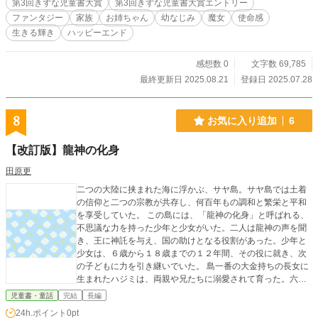
第3回きずな児童書大賞
第3回きずな児童書大賞エントリー
った。メルヴェは妹を叱った。しかし、メルヴェも、最近み
ファンタジー
家族
お姉ちゃん
幼なじみ
魔女
使命感
せた傲慢な態度を父から叱られてしまう。 そんな折に地下都
生きる輝き
ハッピーエンド
市ユヴァーシで起きた事件により、メルヴェは生まれてはじ
めて外の世界に飛び出していく……。 ※本作はトルコのカッ
パドキアにある地下都市から着想を得ました。
感想数 0
文字数 69,785
最終更新日 2025.08.21
登録日 2025.07.28
8
お気に入り追加
6
【改訂版】龍神の化身
田原更
二つの大陸に挟まれた海に浮かぶ、サヤ島。サヤ島では土着
の信仰と二つの宗教が共存し、何百年もの調和と繁栄と平和
を享受していた。 この島には、「龍神の化身」と呼ばれる、
不思議な力を持った少年と少女がいた。二人は龍神の声を聞
き、王に神託を与え、国の助けとなる役割があった。少年と
少女は、６歳から１８歳までの１２年間、その役に就き、次
の子どもに力を引き継いでいた。 島一番の大金持ちの長女に
生まれたハジミは、両親や兄たちに溺愛されて育った。六歳
になったハジミは、龍神の化身として選ばれた。もう一人の
児童書・童話
完結
長編
龍神の化身、クジャは、家庭に恵まれない、大人しい少年だ
24h.ポイント
0pt
った。 役目を果たすうちに、龍神の化身のからくりに気づい