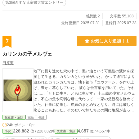
第3回きずな児童書大賞エントリー
感想数 2
文字数 55,108
最終更新日 2025.07.31
登録日 2025.07.28
7
お気に入り追加
1
カリンカの子メルヴェ
田原更
地下に掘り進めた穴の中で、黒い油という可燃性の液体を採
掘して生きる、カリンカという民がいた。 かつて迫害により
追われたカリンカたちは、地下都市「ユヴァーシ」を作り上
げ、豊かに暮らしていた。 彼らは合言葉を用いていた。それ
は……「ともに生き、ともに生かす」 十三歳の少女メルヴェ
は、不在の父や病弱な母に代わって、一家の父親役を務めて
いた。仕事に従事し、弟妹のまとめ役となり、時には厳しく
叱ることもあった。そのせいで妹たちとの間に亀裂が走った
ことに、メルヴェは気づいていなかった。 幼なじみのタリク
児童書・童話
完結
長編
はメルヴェを気遣い、きらきら輝く白い石をメルヴェに贈っ
24h.ポイント
0pt
た。メルヴェは幼い頃のように喜んだ。タリクは次はもっと
228,882
4,657
位 / 228,882件
位 / 4,657件
小説
児童書・童話
大きな石を掘り当てると約束した。 年に一度の祭にあわせ、
父が帰郷した。祭当日、男だけが踊る舞台に妹の一人が上が