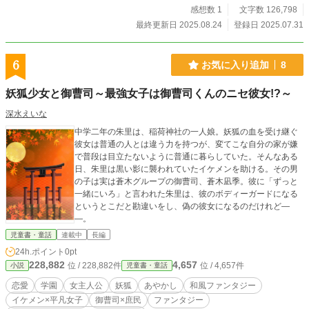
感想数 1
文字数 126,798
最終更新日 2025.08.24
登録日 2025.07.31
6
お気に入り追加
8
妖狐少女と御曹司～最強女子は御曹司くんのニセ彼女!?～
深水えいな
中学二年の朱里は、稲荷神社の一人娘。妖狐の血を受け継ぐ
彼女は普通の人とは違う力を持つが、変てこな自分の家が嫌
で普段は目立たないように普通に暮らしていた。そんなある
日、朱里は黒い影に襲われていたイケメンを助ける。その男
の子は実は蒼木グループの御曹司、蒼木凪季。彼に「ずっと
一緒にいろ」と言われた朱里は、彼のボディーガードになる
というとこだと勘違いをし、偽の彼女になるのだけれど―
―。
児童書・童話
連載中
長編
24h.ポイント
0pt
228,882
4,657
位 / 228,882件
位 / 4,657件
小説
児童書・童話
恋愛
学園
女主人公
妖狐
あやかし
和風ファンタジー
イケメン×平凡女子
御曹司×庶民
ファンタジー