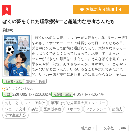
3
お気に入り追加
4
ぼくの夢をくれた理学療法士と超能力な患者さんたち
莉桜咲
ぼくの名前は大夢。サッカーが大好きな小6。サッカー選手
をめざしてサッカーチームで練習する毎日。そんなある日、
試合中にケガをして病院に運ばれたんだ。大好きなサッカー
をしばらくできなくなってしまって、絶望してしまった。サ
ッカーができない毎日はつまらない。そんなぼくを見て、お
母さんや誉、朔也、あずさちゃんが、何か新しいことをやっ
てみないかと言うんだ。いろいろなことを試してみたけれ
ど、サッカーほど夢中にあれるものは見つからない。そんな
ある日、元馬大学附属病院で開催される「職場体験学習」に
児童書・童話
連載中
長編
行ってみないかって、お母さんに言われたんだ。乗り気じゃ
24h.ポイント
0pt
なかったけど、お父さんがご褒美をくれると言うから、行っ
228,882
4,657
位 / 228,882件
位 / 4,657件
小説
児童書・童話
てみることにしたんだ。そこで、理学療法士の相羽先生と一
緒に、理学療法士のおしごとを体験させてもらうことになっ
おしごと
ジュニア向け
第3回きずな児童書大賞エントリー
たんだ。その病院で、超能力を持つ患者さんたちに出会った
ジュニア文庫
病院
医療従事者
スポーツ
ファンタジー
超能力
んだ。みんな、病気に負けず、一生懸命、リハビリを頑張っ
小学生主人公
ていて、すごいな。その出会いを経て、ぼくは新しいぼくの
夢を見つけたんだ。
感想数 1
文字数 77,306