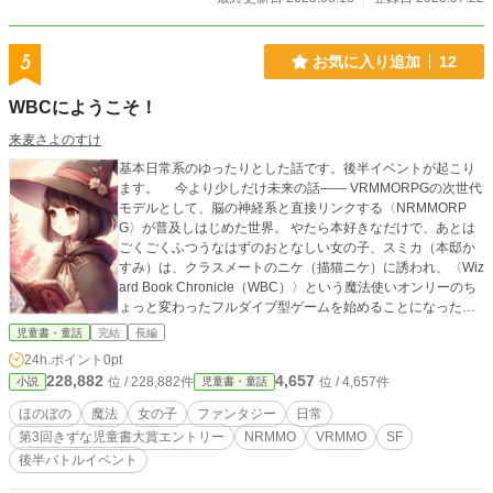
しぎな学園――サファリ学園。 この学園では、毎年ひとりだけニンゲンを特待
生として迎えています。 🦊入学対象 12歳のニンゲンのお子さま どうぶつの生徒
たちと仲良くできる、やさしい心の持ち主 ちょっぴりこわくても、新しい世界
5
お気に入り追加
12
にとびこむ勇気があること 🐯サファリ学園とは？ ライオン、オオカミ、チータ
ーなど、肉食どうぶつ限定の全寮制中学校です。 ニンゲンは毎年ひとりだけ。
WBCにようこそ！
とっても貴重な存在として、どうぶつたちに迎えられます。 🐺ガーディアン制
度について 特待生は、ガーディアンと呼ばれる生徒に守られながら生活するこ
来麦さよのすけ
とになります。 ガーディアンは、特待生を守ることが任務です。 ガーディアン
は、半年間のガーディアンランキングで、総合1位になった者が任命されます。
基本日常系のゆったりとした話です。後半イベントが起こり
ガーディアン候補生たちは、日々、課題や試練にチャレンジして、ガーディアン
ます。 今より少しだけ未来の話―― VRMMORPGの次世代
ランキングの上位を目指します。 卒業時にガーディアンランキング1位だった生
モデルとして、脳の神経系と直接リンクする〈NRMMORP
徒には――特別に、ニンゲンになれる魔法のペンダントをプレゼント！ 🐱注意
G〉が普及しはじめた世界。 やたら本好きなだけで、あとは
事項 特待生には、つねにガーディアンが付き添います。 寮生活となりますの
ごくごくふつうなはずのおとなしい女の子、スミカ（本邸か
で、しばらくご家族と離れることになります。 授業は楽しいものばかりです
すみ）は、クラスメートのニケ（描猫ニケ）に誘われ、〈Wiz
が、ときにはちょっぴりこわいこともあるかもしれません。 （でも大丈夫！ガ
ard Book Chronicle（WBC）〉という魔法使いオンリーのち
ーディアンがきっと守ってくれます）
ょっと変わったフルダイブ型ゲームを始めることになった。
チュートリアルの森でのレクチャーの途中、チュートリアルA
児童書・童話
完結
長編
Iはスミカの非凡な才能に気づき「ある本」をこっそりと託
24h.ポイント
0pt
す。そしてそれはゲーム世界の根幹に関わる重要アイテムだ
228,882
4,657
位 / 228,882件
位 / 4,657件
小説
児童書・童話
った……。
ほのぼの
魔法
女の子
ファンタジー
日常
第3回きずな児童書大賞エントリー
NRMMO
VRMMO
SF
後半バトルイベント