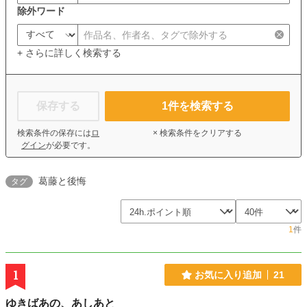
除外ワード
+ さらに詳しく検索する
保存する
1
件を検索する
検索条件の保存には
ロ
× 検索条件をクリアする
グイン
が必要です。
葛藤と後悔
タグ
1
件
1
お気に入り追加
21
ゆきばあの、あしあと