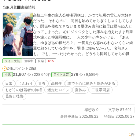
当麻月菜
書籍情報
高校二年生の主人公柳瀬羽咲は、かつて祖母の雪江が大好き
だった。 それなのに、同居を始めてからぎくしゃくしてしま
い、関係を修復できないまま夏休み直前に祖母は帰らぬ人と
なってしまった。 心にジクジクとした痛みを抱えたまま終業
式を迎えた柳瀬羽咲に、一人の少年が声をかける。 「あん
た、ゆきばあの孫だろ？」 一度見たら忘れられないくらい綺
麗な顔をしている少年を、羽咲は知らなかった。名前さえ
も。 でも、一つだけわかった。どうやら同居してからの祖母
には、家族も知らない交友関係があったようだ。 一つ年下の
ライト文芸
連載中
長編
R15
少年と亡き祖母の足跡を辿る、生涯でたった一度の特別な夏
24h.ポイント
28pt
休み。 ※他のサイトにも投稿しています。 ※表紙は商用利用
21,807
276
位 / 228,640件
位 / 9,589件
小説
ライト文芸
可のAIイラストメーカーで作成。
日常
じんわり
青春
高校生
誰でも心に痛みと悩みがある
もがくのは若者の特権
迷走ヒロイン
夏休み
二世帯同居
葛藤と後悔
感想数 0
文字数 87,691
最終更新日 2025.08.22
登録日 2025.06.27
1
件