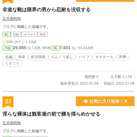
非道な靴は限界の男から忍耐を没収する
五月雨時雨
ブログに掲載した短編です。
BL
完結
ｼｮｰﾄｼｮｰﾄ
R18
24h.ポイント
14pt
29,985
7,601
位 / 228,785件
位 / 31,416件
小説
BL
短編
拘束
絶頂我慢
ちんぐり返し
バイブ
オナホール
刑事
くすぐり
感想数 0
文字数 2,178
最終更新日 2022.07.09
登録日 2022.07.09
25
お気に入り追加
9
淫らな裸体は観客達の前で腰を揺らめかせる
五月雨時雨
ブログに掲載した短編です。