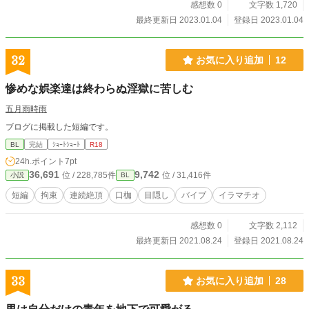
感想数 0
文字数 1,720
最終更新日 2023.01.04
登録日 2023.01.04
32
お気に入り追加
12
惨めな娯楽達は終わらぬ淫獄に苦しむ
五月雨時雨
ブログに掲載した短編です。
BL
完結
ｼｮｰﾄｼｮｰﾄ
R18
24h.ポイント
7pt
36,691
9,742
位 / 228,785件
位 / 31,416件
小説
BL
短編
拘束
連続絶頂
口枷
目隠し
バイブ
イラマチオ
感想数 0
文字数 2,112
最終更新日 2021.08.24
登録日 2021.08.24
33
お気に入り追加
28