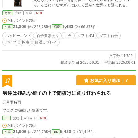
く。そこにいたマダムに妖しく淫らな世界へと誘われる。
恋愛
完結
短編
R18
24h.ポイント
28pt
21,906
9,483
位 / 228,785件
位 / 66,373件
小説
恋愛
ハッピーエンド
百合要素あり
百合
ソフトSM
ソフト百合
バイブ
拘束
目隠しプレイ
文字数 14,759
最終更新日 2025.06.01
登録日 2025.06.01
17
お気に入り追加
7
男達は残忍な椅子の上で間抜けに踊り狂わされる
五月雨時雨
ブログに掲載した短編です。
BL
完結
ｼｮｰﾄｼｮｰﾄ
R18
24h.ポイント
28pt
21,906
5,420
位 / 228,785件
位 / 31,416件
小説
BL