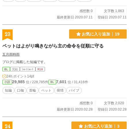
感想数 0
文字数 1,863
最終更新日 2020.07.11
登録日 2020.07.11
23
お気に入り追加
19
ペットはよがり鳴きながら主の命令を従順に守る
五月雨時雨
ブログに掲載した短編です。
BL
完結
ｼｮｰﾄｼｮｰﾄ
R18
24h.ポイント
14pt
29,985
7,601
位 / 228,785件
位 / 31,416件
小説
BL
短編
口枷
首輪
ペット
発情
バイブ
感想数 0
文字数 2,020
最終更新日 2020.02.28
登録日 2020.02.28
24
お気に入り追加
3