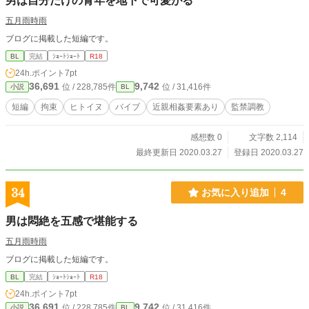
男は自分だけの青年を地下で可愛がる
五月雨時雨
ブログに掲載した短編です。
BL
完結
ｼｮｰﾄｼｮｰﾄ
R18
24h.ポイント
7pt
36,691
9,742
位 / 228,785件
位 / 31,416件
小説
BL
短編
拘束
ヒトイヌ
バイブ
近親相姦要素あり
監禁調教
感想数 0
文字数 2,114
最終更新日 2020.03.27
登録日 2020.03.27
34
お気に入り追加
4
男は悶絶を五感で堪能する
五月雨時雨
ブログに掲載した短編です。
BL
完結
ｼｮｰﾄｼｮｰﾄ
R18
24h.ポイント
7pt
36,691
9,742
位 / 228,785件
位 / 31,416件
小説
BL