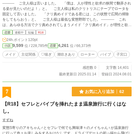
---------- ご主人様は言いました。 「僕は、人が理性と欲求の狭間で翻弄され
る姿が見たいのだよ！」と。 ご主人様は私のクリトリスにテープでロータを
固定して言いました。 「クリ責めイドである君には、この状態で広間の掃除
をしてもらおう」と。 ご主人様は最低な変態野郎でした。 ----------- これ
は、あらゆる方法でクリ責めされてしまうメイド「クリ責めイド」が理性と欲求
の狭間で翻弄されるお話。 恋愛要素は薄いかも知れません。
恋愛
連載中
短編
R18
24h.ポイント
120pt
9,599
4,261
位 / 228,785件
位 / 66,373件
小説
恋愛
メイド
主従関係
♡喘ぎ
潮吹きあり
ローター
バイブ
子宮口
感想数 0
文字数 14,401
最終更新日 2025.01.14
登録日 2024.08.01
7
お気に入り追加
62
【R18】セフレとバイブを挿れたまま温泉旅行に行くはな
し。
すずね
変態S寄りのアキちゃん♂とセフレで何でも興味津々のメイちゃん♀が温泉旅行
に行って色々お楽しみをするおはなしです。ドライブデートの初っ端から飛ばし