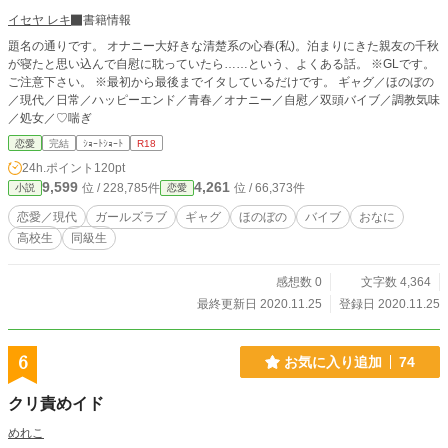
イセヤ レキ
書籍情報
題名の通りです。 オナニー大好きな清楚系の心春(私)。泊まりにきた親友の千秋
が寝たと思い込んで自慰に耽っていたら……という、よくある話。 ※GLです。
ご注意下さい。 ※最初から最後までイタしているだけです。 ギャグ／ほのぼの
／現代／日常／ハッピーエンド／青春／オナニー／自慰／双頭バイブ／調教気味
／処女／♡喘ぎ
恋愛
完結
ｼｮｰﾄｼｮｰﾄ
R18
24h.ポイント
120pt
9,599
4,261
位 / 228,785件
位 / 66,373件
小説
恋愛
恋愛／現代
ガールズラブ
ギャグ
ほのぼの
バイブ
おなに
高校生
同級生
感想数 0
文字数 4,364
最終更新日 2020.11.25
登録日 2020.11.25
6
お気に入り追加
74
クリ責めイド
めれこ