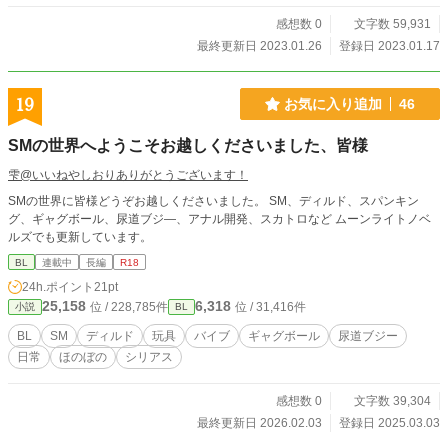
感想数 0
文字数 59,931
最終更新日 2023.01.26
登録日 2023.01.17
19
お気に入り追加
46
SMの世界へようこそお越しくださいました、皆様
雫@いいねやしおりありがとうございます！
SMの世界に皆様どうぞお越しくださいました。 SM、ディルド、スパンキン
グ、ギャグボール、尿道ブジ―、アナル開発、スカトロなど ムーンライトノベ
ルズでも更新しています。
BL
連載中
長編
R18
24h.ポイント
21pt
25,158
6,318
位 / 228,785件
位 / 31,416件
小説
BL
BL
SM
ディルド
玩具
バイブ
ギャグボール
尿道ブジー
日常
ほのぼの
シリアス
感想数 0
文字数 39,304
最終更新日 2026.02.03
登録日 2025.03.03