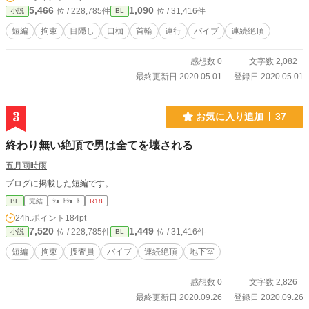
5,466
1,090
位 / 228,785件
位 / 31,416件
小説
BL
短編
拘束
目隠し
口枷
首輪
連行
バイブ
連続絶頂
感想数 0
文字数 2,082
最終更新日 2020.05.01
登録日 2020.05.01
3
お気に入り追加
37
終わり無い絶頂で男は全てを壊される
五月雨時雨
ブログに掲載した短編です。
BL
完結
ｼｮｰﾄｼｮｰﾄ
R18
24h.ポイント
184pt
7,520
1,449
位 / 228,785件
位 / 31,416件
小説
BL
短編
拘束
捜査員
バイブ
連続絶頂
地下室
感想数 0
文字数 2,826
最終更新日 2020.09.26
登録日 2020.09.26