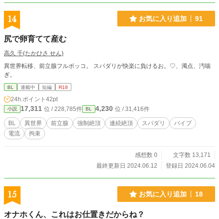
14
お気に入り追加
91
尻で卵育てて産む
高久 千(たかひさ せん)
異世界転移、前立腺フルボッコ。 スパダリが快楽に負けるお。♡、濁点、汚喘
ぎ。
BL
連載中
短編
R18
24h.ポイント
42pt
17,311
4,230
位 / 228,785件
位 / 31,416件
小説
BL
BL
異世界
前立腺
強制絶頂
連続絶頂
スパダリ
バイブ
電流
拘束
感想数 0
文字数 13,171
最終更新日 2024.06.12
登録日 2024.06.04
15
お気に入り追加
18
オナホくん、これはお仕置きだからね？