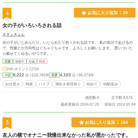
4
お気に入り追加
24
女の子がいろいろされる話
ききょきょん
女の子がいじめらたり、いじられたり色々される話です。 私の気分であげるの
で、性癖とか方向性はぐちゃぐちゃです、よろしくお願いします。 思いついた
ら載せてくゆるいやつです。。
恋愛
連載中
短編
R18
24h.ポイント
127pt
9,222
4,103
位 / 228,785件
位 / 66,373件
小説
恋愛
お仕置き
拘束
バイブ
潮吹き表現有り
初めて
幼馴染み
感想数 0
文字数 8,676
最終更新日 2024.07.20
登録日 2024.05.04
5
お気に入り追加
104
友人の横でオナニー我慢出来なかった私が悪かったです。