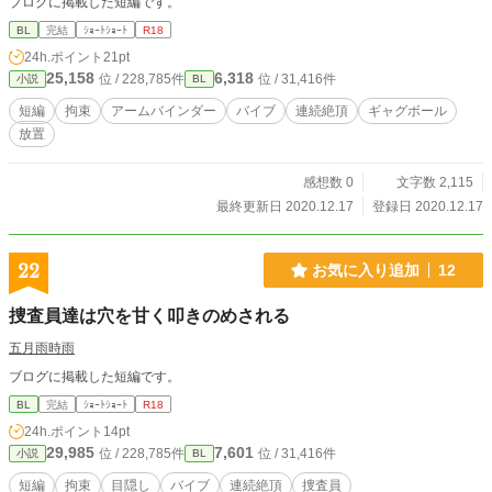
ブログに掲載した短編です。
BL
完結
ｼｮｰﾄｼｮｰﾄ
R18
24h.ポイント
21pt
25,158
6,318
位 / 228,785件
位 / 31,416件
小説
BL
短編
拘束
アームバインダー
バイブ
連続絶頂
ギャグボール
放置
感想数 0
文字数 2,115
最終更新日 2020.12.17
登録日 2020.12.17
22
お気に入り追加
12
捜査員達は穴を甘く叩きのめされる
五月雨時雨
ブログに掲載した短編です。
BL
完結
ｼｮｰﾄｼｮｰﾄ
R18
24h.ポイント
14pt
29,985
7,601
位 / 228,785件
位 / 31,416件
小説
BL
短編
拘束
目隠し
バイブ
連続絶頂
捜査員