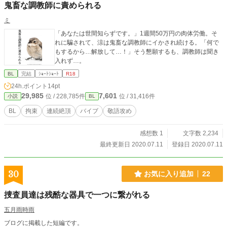
鬼畜な調教師に責められる
ミ
「あなたは世間知らずです。」1週間50万円の肉体労働。そ
れに騙されて、涼は鬼畜な調教師にイかされ続ける。「何で
もするから…解放して…！」そう懇願するも、調教師は聞き
入れず…。
BL
完結
ｼｮｰﾄｼｮｰﾄ
R18
24h.ポイント
14pt
29,985
7,601
位 / 228,785件
位 / 31,416件
小説
BL
BL
拘束
連続絶頂
バイブ
敬語攻め
感想数 1
文字数 2,234
最終更新日 2020.07.11
登録日 2020.07.11
30
お気に入り追加
22
捜査員達は残酷な器具で一つに繋がれる
五月雨時雨
ブログに掲載した短編です。