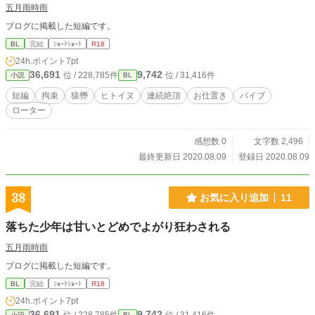
五月雨時雨
ブログに掲載した短編です。
BL
完結
ｼｮｰﾄｼｮｰﾄ
R18
24h.ポイント
7pt
36,691
9,742
位 / 228,785件
位 / 31,416件
小説
BL
短編
拘束
猿轡
ヒトイヌ
連続絶頂
お仕置き
バイブ
ローター
感想数 0
文字数 2,496
最終更新日 2020.08.09
登録日 2020.08.09
38
お気に入り追加
11
落ちた少年は甘いとどめでよがり狂わされる
五月雨時雨
ブログに掲載した短編です。
BL
完結
ｼｮｰﾄｼｮｰﾄ
R18
24h.ポイント
7pt
36,691
9,742
小説
BL