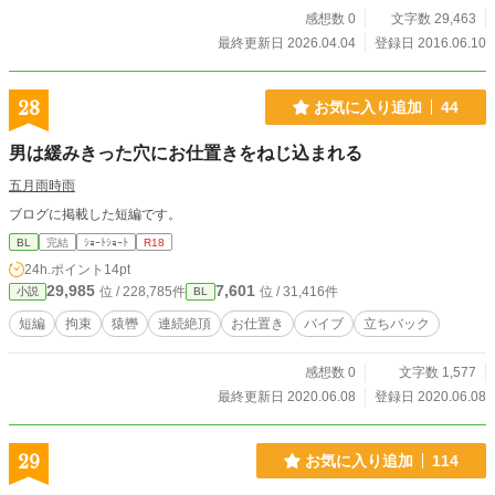
感想数 0
文字数 29,463
最終更新日 2026.04.04
登録日 2016.06.10
28
お気に入り追加
44
男は緩みきった穴にお仕置きをねじ込まれる
五月雨時雨
ブログに掲載した短編です。
BL
完結
ｼｮｰﾄｼｮｰﾄ
R18
24h.ポイント
14pt
29,985
7,601
位 / 228,785件
位 / 31,416件
小説
BL
短編
拘束
猿轡
連続絶頂
お仕置き
バイブ
立ちバック
感想数 0
文字数 1,577
最終更新日 2020.06.08
登録日 2020.06.08
29
お気に入り追加
114