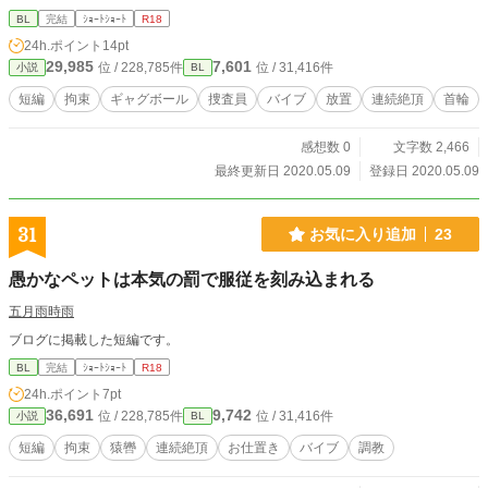
BL
完結
ｼｮｰﾄｼｮｰﾄ
R18
24h.ポイント
14pt
29,985
7,601
位 / 228,785件
位 / 31,416件
小説
BL
短編
拘束
ギャグボール
捜査員
バイブ
放置
連続絶頂
首輪
感想数 0
文字数 2,466
最終更新日 2020.05.09
登録日 2020.05.09
31
お気に入り追加
23
愚かなペットは本気の罰で服従を刻み込まれる
五月雨時雨
ブログに掲載した短編です。
BL
完結
ｼｮｰﾄｼｮｰﾄ
R18
24h.ポイント
7pt
36,691
9,742
位 / 228,785件
位 / 31,416件
小説
BL
短編
拘束
猿轡
連続絶頂
お仕置き
バイブ
調教