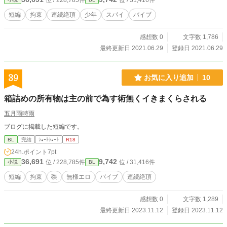
位 / 228,785件
位 / 31,416件
短編
拘束
連続絶頂
少年
スパイ
バイブ
感想数 0
文字数 1,786
最終更新日 2021.06.29
登録日 2021.06.29
39
お気に入り追加
10
箱詰めの所有物は主の前で為す術無くイきまくらされる
五月雨時雨
ブログに掲載した短編です。
BL
完結
ｼｮｰﾄｼｮｰﾄ
R18
24h.ポイント
7pt
36,691
9,742
位 / 228,785件
位 / 31,416件
小説
BL
短編
拘束
磔
無様エロ
バイブ
連続絶頂
感想数 0
文字数 1,289
最終更新日 2023.11.12
登録日 2023.11.12