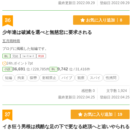
最終更新日 2022.09.29
登録日 2022.09.29
36
お気に入り追加
8
少年達は破滅を選べと無慈悲に要求される
五月雨時雨
ブログに掲載した短編です。
BL
完結
ｼｮｰﾄｼｮｰﾄ
R18
24h.ポイント
7pt
36,691
9,742
位 / 228,785件
位 / 31,416件
小説
BL
短編
拘束
猿轡
射精禁止
バイブ
観察
スパイ
性拷問
感想数 0
文字数 1,924
最終更新日 2022.04.25
登録日 2022.04.25
37
お気に入り追加
19
イき狂う男根は残酷な足の下で更なる絶頂へと追いやられる