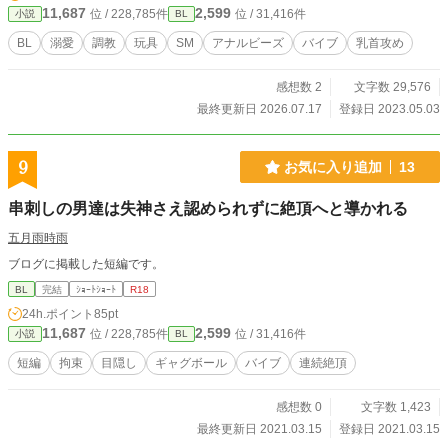
11,687
2,599
位 / 228,785件
位 / 31,416件
小説
BL
BL
溺愛
調教
玩具
SM
アナルビーズ
バイブ
乳首攻め
感想数 2
文字数 29,576
最終更新日 2026.07.17
登録日 2023.05.03
9
お気に入り追加
13
串刺しの男達は失神さえ認められずに絶頂へと導かれる
五月雨時雨
ブログに掲載した短編です。
BL
完結
ｼｮｰﾄｼｮｰﾄ
R18
24h.ポイント
85pt
11,687
2,599
位 / 228,785件
位 / 31,416件
小説
BL
短編
拘束
目隠し
ギャグボール
バイブ
連続絶頂
感想数 0
文字数 1,423
最終更新日 2021.03.15
登録日 2021.03.15