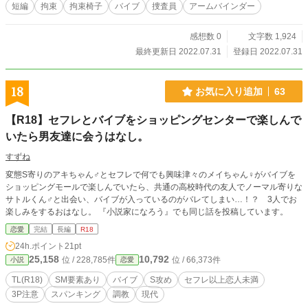
短編
拘束
拘束椅子
バイブ
捜査員
アームバインダー
感想数 0
文字数 1,924
最終更新日 2022.07.31
登録日 2022.07.31
18
お気に入り追加
63
【R18】セフレとバイブをショッピングセンターで楽しんで
いたら男友達に会うはなし。
すずね
変態S寄りのアキちゃん♂とセフレで何でも興味津々のメイちゃん♀がバイブを
ショッピングモールで楽しんでいたら、共通の高校時代の友人でノーマル寄りな
サトルくん♂と出会い、バイブが入っているのがバレてしまい…！？ 3人でお
楽しみをするおはなし。 『小説家になろう』でも同じ話を投稿しています。
恋愛
完結
長編
R18
24h.ポイント
21pt
25,158
10,792
位 / 228,785件
位 / 66,373件
小説
恋愛
TL(R18)
SM要素あり
バイブ
S攻め
セフレ以上恋人未満
3P注意
スパンキング
調教
現代