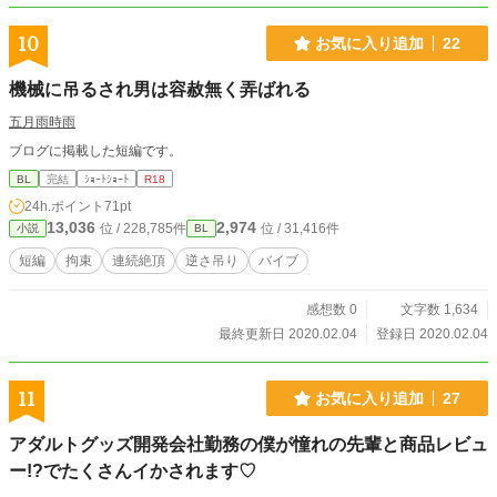
10
お気に入り追加
22
機械に吊るされ男は容赦無く弄ばれる
五月雨時雨
ブログに掲載した短編です。
BL
完結
ｼｮｰﾄｼｮｰﾄ
R18
24h.ポイント
71pt
13,036
2,974
位 / 228,785件
位 / 31,416件
小説
BL
短編
拘束
連続絶頂
逆さ吊り
バイブ
感想数 0
文字数 1,634
最終更新日 2020.02.04
登録日 2020.02.04
11
お気に入り追加
27
アダルトグッズ開発会社勤務の僕が憧れの先輩と商品レビュ
ー!?でたくさんイかされます♡