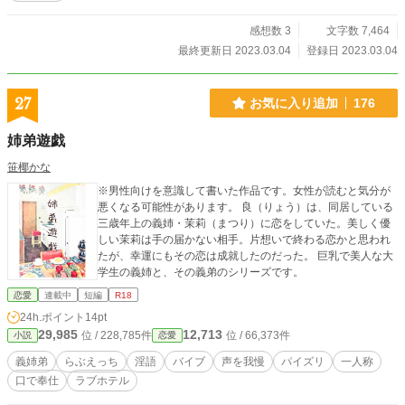
感想数 3
文字数 7,464
最終更新日 2023.03.04
登録日 2023.03.04
27
お気に入り追加
176
姉弟遊戯
笹椰かな
※男性向けを意識して書いた作品です。女性が読むと気分が
悪くなる可能性があります。 良（りょう）は、同居している
三歳年上の義姉・茉莉（まつり）に恋をしていた。美しく優
しい茉莉は手の届かない相手。片想いで終わる恋かと思われ
たが、幸運にもその恋は成就したのだった。 巨乳で美人な大
学生の義姉と、その義弟のシリーズです。
恋愛
連載中
短編
R18
24h.ポイント
14pt
29,985
12,713
位 / 228,785件
位 / 66,373件
小説
恋愛
義姉弟
らぶえっち
淫語
バイブ
声を我慢
パイズリ
一人称
口で奉仕
ラブホテル