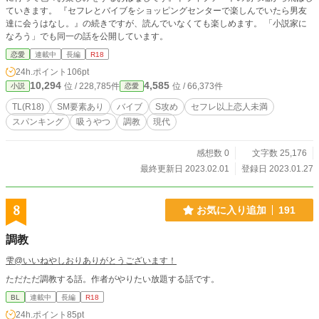
ていきます。 『セフレとバイブをショッピングセンターで楽しんでいたら男友
達に会うはなし。』の続きですが、読んでいなくても楽しめます。 「小説家に
なろう」でも同一の話を公開しています。
恋愛
連載中
長編
R18
24h.ポイント
106pt
10,294
4,585
位 / 228,785件
位 / 66,373件
小説
恋愛
TL(R18)
SM要素あり
バイブ
S攻め
セフレ以上恋人未満
スパンキング
吸うやつ
調教
現代
感想数 0
文字数 25,176
最終更新日 2023.02.01
登録日 2023.01.27
8
お気に入り追加
191
調教
雫@いいねやしおりありがとうございます！
ただただ調教する話。作者がやりたい放題する話です。
BL
連載中
長編
R18
24h.ポイント
85pt