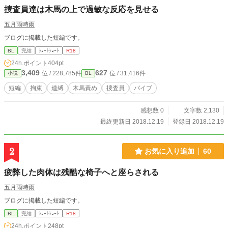
捜査員達は木馬の上で過敏な反応を見せる
五月雨時雨
ブログに掲載した短編です。
BL
完結
ｼｮｰﾄｼｮｰﾄ
R18
24h.ポイント
404pt
3,409
627
位 / 228,785件
位 / 31,416件
小説
BL
短編
拘束
連縛
木馬責め
捜査員
バイブ
感想数 0
文字数 2,130
最終更新日 2018.12.19
登録日 2018.12.19
2
お気に入り追加
60
疲弊した肉体は残酷な椅子へと座らされる
五月雨時雨
ブログに掲載した短編です。
BL
完結
ｼｮｰﾄｼｮｰﾄ
R18
24h.ポイント
248pt