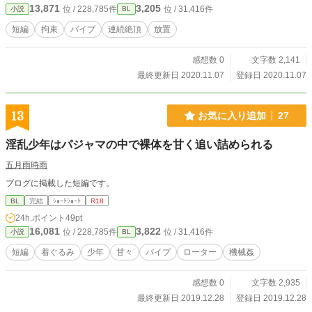
13,871
3,205
位 / 228,785件
位 / 31,416件
小説
BL
短編
拘束
バイブ
連続絶頂
放置
感想数 0
文字数 2,141
最終更新日 2020.11.07
登録日 2020.11.07
13
お気に入り追加
27
淫乱少年はパジャマの中で裸体を甘く追い詰められる
五月雨時雨
ブログに掲載した短編です。
BL
完結
ｼｮｰﾄｼｮｰﾄ
R18
24h.ポイント
49pt
16,081
3,822
位 / 228,785件
位 / 31,416件
小説
BL
短編
着ぐるみ
少年
甘々
バイブ
ローター
機械姦
感想数 0
文字数 2,935
最終更新日 2019.12.28
登録日 2019.12.28