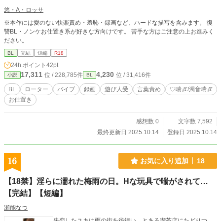
悠・A・ロッサ
※本作には愛のない快楽責め・羞恥・録画など、ハードな描写を含みます。 復
讐BL・ノンケお仕置き系が好きな方向けです。 苦手な方はご注意の上お進みく
ださい。
BL
完結
短編
R18
24h.ポイント
42pt
17,311
4,230
位 / 228,785件
位 / 31,416件
小説
BL
BL
ローター
バイブ
録画
遊び人受
言葉責め
♡喘ぎ/濁音喘ぎ
お仕置き
感想数 0
文字数 7,592
最終更新日 2025.10.14
登録日 2025.10.14
16
お気に入り追加
18
【18禁】淫らに濡れた梅雨の日。Hな玩具で喘がされて…
【完結】【短編】
瀬能なつ
失恋したユキは雨の街を彷徨い、とある喫茶店にたどりつ