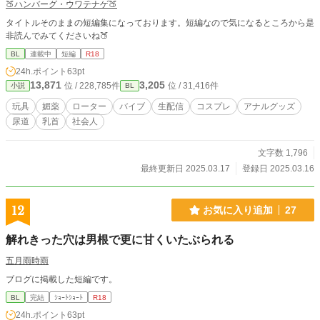
🍑ハンバーグ・ウワテナゲ🍑
タイトルそのままの短編集になっております。短編なので気になるところから是
非読んでみてくださいね🍑
BL
連載中
短編
R18
24h.ポイント
63pt
13,871
3,205
位 / 228,785件
位 / 31,416件
小説
BL
玩具
媚薬
ローター
バイブ
生配信
コスプレ
アナルグッズ
尿道
乳首
社会人
文字数 1,796
最終更新日 2025.03.17
登録日 2025.03.16
12
お気に入り追加
27
解れきった穴は男根で更に甘くいたぶられる
五月雨時雨
ブログに掲載した短編です。
BL
完結
ｼｮｰﾄｼｮｰﾄ
R18
24h.ポイント
63pt