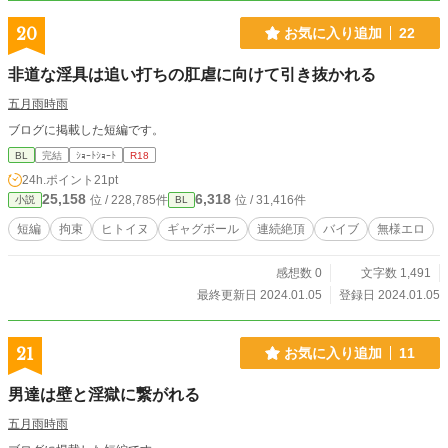
20
お気に入り追加
22
非道な淫具は追い打ちの肛虐に向けて引き抜かれる
五月雨時雨
ブログに掲載した短編です。
BL
完結
ｼｮｰﾄｼｮｰﾄ
R18
24h.ポイント
21pt
25,158
6,318
位 / 228,785件
位 / 31,416件
小説
BL
短編
拘束
ヒトイヌ
ギャグボール
連続絶頂
バイブ
無様エロ
感想数 0
文字数 1,491
最終更新日 2024.01.05
登録日 2024.01.05
21
お気に入り追加
11
男達は壁と淫獄に繋がれる
五月雨時雨