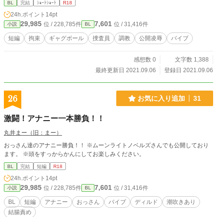
BL
完結
ｼｮｰﾄｼｮｰﾄ
R18
24h.ポイント
14pt
29,985
7,601
位 / 228,785件
位 / 31,416件
小説
BL
短編
拘束
ギャグボール
捜査員
調教
公開凌辱
バイブ
感想数 0
文字数 1,388
最終更新日 2021.09.06
登録日 2021.09.06
26
お気に入り追加
31
激闘！アナニー一本勝負！！
丸井まー（旧：まー）
おっさん達のアナニー勝負！！ ※ムーンライトノベルズさんでも公開しており
ます。 ※頭をすっからかんにしてお楽しみください。
BL
完結
短編
R18
24h.ポイント
14pt
29,985
7,601
位 / 228,785件
位 / 31,416件
小説
BL
BL
短編
アナニー
おっさん
バイブ
ディルド
潮吹きあり
結腸責め