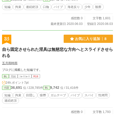
短編
拘束
連続絶頂
口枷
バイブ
海老反り
少年
観察
感想数 0
文字数 1,601
最終更新日 2020.06.03
登録日 2020.06.03
35
お気に入り追加
8
自ら固定させられた淫具は無慈悲な方向へとスライドさせら
れる
五月雨時雨
ブログに掲載した短編です。
BL
完結
ｼｮｰﾄｼｮｰﾄ
R18
24h.ポイント
7pt
36,691
9,742
位 / 228,785件
位 / 31,416件
小説
BL
短編
拘束
目隠し
猿轡
ガムテープ
バイブ
スパイ
性拷問
連続絶頂
感想数 0
文字数 1,793