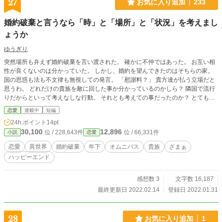
27
お気に入り追加
233
婚約破棄と言うなら「時」と「場所」と「状況」を考えまし
ょうか
ゆうぎり
突然場所も弁えず婚約破棄を言い渡された。 確かに不仲ではあった。 お互い相
性が良くないのは分かっていた。 しかし、婚約を望んできたのはそちらの家。
国の思惑も法も不文律も無視しての発言。 「慰謝料？」 貴方達が払う立場だと
思うわ。 どれだけの貴族を敵に回した事か分かっているのかしら？ 隣国で流行
りだからといって考えなしな行動。 それとも考えての事だったのか？ とても不
思議な事です。 ※※※ゆるゆる設定です。 ※※※オムニバス形式。
恋愛
連載中
短編
24h.ポイント
14pt
30,100
12,896
位 / 228,643件
位 / 66,331件
小説
恋愛
恋愛
異世界
婚約破棄
年下
オムニバス
貴族
ざまぁ
ハッピーエンド
感想数 3
文字数 16,187
最終更新日 2022.02.14
登録日 2022.01.31
28
お気に入り追加
1