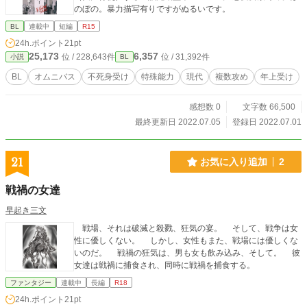
のぼの。暴力描写有りですがぬるいです。
BL
連載中
短編
R15
24h.ポイント
21pt
25,173
6,357
位 / 228,643件
位 / 31,392件
小説
BL
BL
オムニバス
不死身受け
特殊能力
現代
複数攻め
年上受け
感想数 0
文字数 66,500
最終更新日 2022.07.05
登録日 2022.07.01
21
お気に入り追加
2
戦禍の女達
早起き三文
戦場、それは破滅と殺戮、狂気の宴。 そして、戦争は女
性に優しくない。 しかし、女性もまた、戦場には優しくな
いのだ。 戦禍の狂気は、男も女も飲み込み、そして。 彼
女達は戦禍に捕食され、同時に戦禍を捕食する。
ファンタジー
連載中
長編
R18
24h.ポイント
21pt