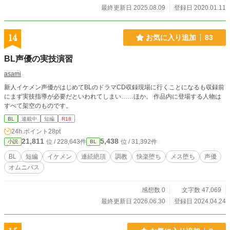
から言えません」「そんな事考えてませんでした」「そういうものだと納得して
最終更新日 2025.08.09
登録日 2020.01.11
下さい」でほぼ片付ける可能性が高いです。多い質問は設定説明に流用する可能
性があります。直せそうにないほどあまりにも酷いミスはそっとしといて下さ
い。いろんな意味できつくなったら受付は中止させていただきます。 ・独自性
14
お気に入り追加
83
の強い一部単語は置き換えられています。 ・基本本編優先なのであまりにも需
要がない場合（ペースの関係上今回はお気に入り数で判断します。……どれくら
BL声優の実技演習
いが妥当だろう？ 前回適当すぎたからなぁ）本編の方で使える可能性がある以
上追加はやめますし、本編の進み具合によっては一部および全体を予告なく非公
asami
開にする可能性があります（なのでしおり使用のみは推奨しませんし数も考慮し
新人イケメン声優がはじめてBLのドラマCD収録現場に行くことになるも収録前
ません）。もっとも後者は順当に行ってもずいぶん先の話ですし、場合によって
にまず実技指導が必要だといわれてしまい……ほか。 作品内に登場する人物は
は本編の方がこちらに来るか中断する可能性もありますが。 ただいま諸事情
すべて架空のものです。
で出すべきか否か微妙なので棚上げしてたのとか自サイトの方に上げるべきかど
うか悩んでたのとか大昔のとかを放出中です。見直しもあまり出来ないのでいつ
BL
連載中
短編
R18
も以上に誤字脱字等も多いです。ご了承下さい。 URL of this novel:https://www.
24h.ポイント
28pt
alphapolis.co.jp/novel/628331665/99334241
21,811
5,438
位 / 228,643件
位 / 31,392件
小説
BL
BL
短編
イケメン
連続絶頂
調教
快楽堕ち
メス堕ち
声優
オムニバス
感想数 0
文字数 47,069
最終更新日 2026.06.30
登録日 2024.04.24