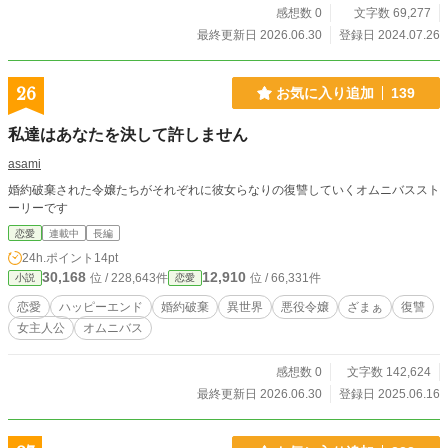
感想数 0
文字数 69,277
最終更新日 2026.06.30
登録日 2024.07.26
26
お気に入り追加
139
私達はあなたを決して許しません
asami
婚約破棄された令嬢たちがそれぞれに彼女らなりの復讐していくオムニバススト
ーリーです
恋愛
連載中
長編
24h.ポイント
14pt
30,168
12,910
位 / 228,643件
位 / 66,331件
小説
恋愛
恋愛
ハッピーエンド
婚約破棄
異世界
悪役令嬢
ざまぁ
復讐
女主人公
オムニバス
感想数 0
文字数 142,624
最終更新日 2026.06.30
登録日 2025.06.16