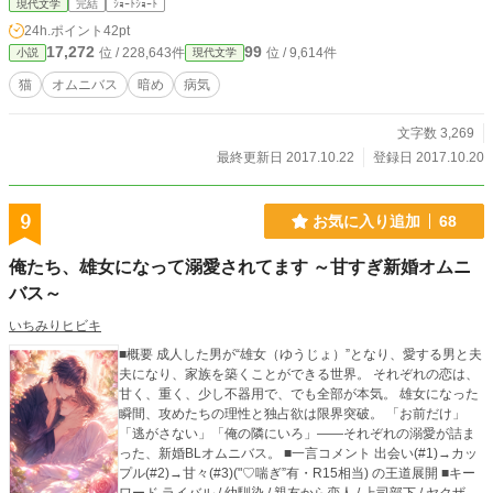
現代文学
完結
ｼｮｰﾄｼｮｰﾄ
かんない。。。
24h.ポイント
42pt
17,272
99
位 / 228,643件
位 / 9,614件
小説
現代文学
猫
オムニバス
暗め
病気
文字数 3,269
最終更新日 2017.10.22
登録日 2017.10.20
9
お気に入り追加
68
俺たち、雄女になって溺愛されてます ～甘すぎ新婚オムニ
バス～
いちみりヒビキ
■概要 成人した男が“雄女（ゆうじょ）”となり、愛する男と夫
夫になり、家族を築くことができる世界。 それぞれの恋は、
甘く、重く、少し不器用で、でも全部が本気。 雄女になった
瞬間、攻めたちの理性と独占欲は限界突破。 「お前だけ」
「逃がさない」「俺の隣にいろ」――それぞれの溺愛が詰ま
った、新婚BLオムニバス。 ■一言コメント 出会い(#1)→カッ
プル(#2)→甘々(#3)("♡喘ぎ”有・R15相当) の王道展開 ■キー