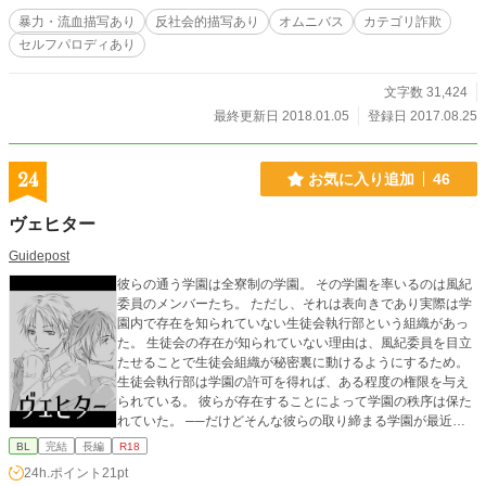
稿時にカテゴリエラーと判断され、ライト文芸から恋愛にされました。内容は恋
暴力・流血描写あり
反社会的描写あり
オムニバス
カテゴリ詐欺
愛とはいいづらいものも混じっていますのでご注意ください。もう少し詳しい経
セルフパロディあり
緯は近況ボードに。
文字数 31,424
最終更新日 2018.01.05
登録日 2017.08.25
24
お気に入り追加
46
ヴェヒター
Guidepost
彼らの通う学園は全寮制の学園。 その学園を率いるのは風紀
委員のメンバーたち。 ただし、それは表向きであり実際は学
園内で存在を知られていない生徒会執行部という組織があっ
た。 生徒会の存在が知られていない理由は、風紀委員を目立
たせることで生徒会組織が秘密裏に動けるようにするため。
生徒会執行部は学園の許可を得れば、ある程度の権限を与え
られている。 彼らが存在することによって学園の秩序は保た
れていた。 ──だけどそんな彼らの取り締まる学園が最近騒
がしいようで……。 ※3Wednesdayの章では「近親相姦」
BL
完結
長編
R18
「強姦」表現が含まれます。
24h.ポイント
21pt