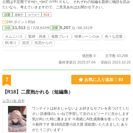
公開は不定期ですm(>_<)mｺﾞﾒﾝﾅｻｲ ※もし、それぞれの短編を題材に物語を読み
たいなら、考えていきますので、ご意見あればお聞かせ下さい。
恋愛
連載中
ｼｮｰﾄｼｮｰﾄ
R18
24h.ポイント
85pt
11,513
5,207
位 / 228,643件
位 / 66,331件
小説
恋愛
オムニバス
緊縛・拘束
複数プレイ
情事シーンのみ
色々な恋愛
BL有り
泥沼
失恋からの
感想数 0
文字数 43,298
最終更新日 2025.07.04
登録日 2023.10.20
7
お気に入り追加
83
【R18】二度抱かれる（短編集）
シラハセ カヤ
ワンナイトは好きじゃないよ お好きなセフレを見つけてくだ
さい 読者様のいいねで学習して次のエピソードに生かします
気が向いた時に書きます ※表紙にAI生成画像を使っています
※創作です 第18回恋愛小説大賞 奨励賞いただきました あり
がとうございます！