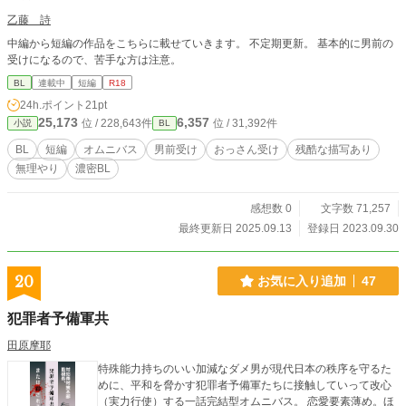
乙藤 詩
中編から短編の作品をこちらに載せていきます。 不定期更新。 基本的に男前の
受けになるので、苦手な方は注意。
BL
連載中
短編
R18
24h.ポイント
21pt
25,173
6,357
位 / 228,643件
位 / 31,392件
小説
BL
BL
短編
オムニバス
男前受け
おっさん受け
残酷な描写あり
無理やり
濃密BL
感想数 0
文字数 71,257
最終更新日 2025.09.13
登録日 2023.09.30
20
お気に入り追加
47
犯罪者予備軍共
田原摩耶
特殊能力持ちのいい加減なダメ男が現代日本の秩序を守るた
めに、平和を脅かす犯罪者予備軍たちに接触していって改心
（実力行使）する一話完結型オムニバス。 恋愛要素薄め。ほ