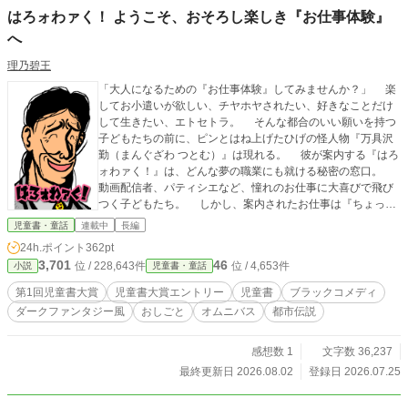
はろォわァく！ ようこそ、おそろし楽しき『お仕事体験』
へ
理乃碧王
「大人になるための『お仕事体験』してみませんか？」 楽
してお小遣いが欲しい、チヤホヤされたい、好きなことだけ
して生きたい、エトセトラ。 そんな都合のいい願いを持つ
子どもたちの前に、ピンとはね上げたひげの怪人物『万具沢
勤（まんぐざわ つとむ）』は現れる。 彼が案内する『はろ
ォわァく！』は、どんな夢の職業にも就ける秘密の窓口。
動画配信者、パティシエなど、憧れのお仕事に大喜びで飛び
つく子どもたち。 しかし、案内されたお仕事は『ちょっぴ
りブラックでビターな職場』で……！ はたして子どもたち
児童書・童話
連載中
長編
は無事に仕事を終えることができるのか？ ちょっぴり恐い
24h.ポイント
362pt
『お仕事オムニバス』！ イラスト：REO=カジワラ
3,701
46
位 / 228,643件
位 / 4,653件
小説
児童書・童話
第1回児童書大賞
児童書大賞エントリー
児童書
ブラックコメディ
ダークファンタジー風
おしごと
オムニバス
都市伝説
感想数 1
文字数 36,237
最終更新日 2026.08.02
登録日 2026.07.25