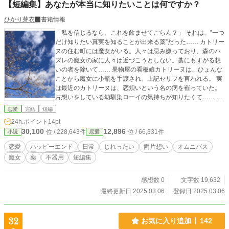
【短編集】あなたが本当に知りたいことは何ですか？
ひかり芽衣
書籍情報
「私を信じるなら、これを飲ませてごらん？」 それは、”一つ
だけ知りたい真実を知ることが出来る薬”だった…… カトリー
ヌの住む町には魔女がいる。人々は忌み嫌っており、森のハ
ズレの魔女の家に人々は近づこうとしない。藁にもすがる想
いの者を除いて…… 果物屋の看板娘カトリーヌは、ひょんな
ことから魔女に小瓶を手渡され、上記セリフを言われる。 実
は最近のカトリーヌは、恋煩いという名の病を罹っていた。
片想いをしている幼馴染ローイの気持ちが知りたくて…… オ
ムニバス形式というのでしょうか？ 共通テーマのある短編
恋愛
完結
短編
集です。各章ごとに完結しているので、一つだけ読んでも大
24h.ポイント
14pt
丈夫です。 各章毎に一気に投稿するので、毎回一応完結で投
30,100
12,896
位 / 228,643件
位 / 66,331件
小説
恋愛
稿します。 書きたい時に書いて投稿します！ こんな薬が手に
入ったなら、あなたならどうしますか？ 色々なバージョンを
恋愛
ハッピーエンド
日常
じれったい
両片想い
オムニバス
読んでいただけたらと思います！ よろしくお願いいたします
魔女
薬
不器用
短編集
^ ^
感想数 0
文字数 19,632
最終更新日 2025.03.06
登録日 2025.03.06
32
お気に入り追加
142