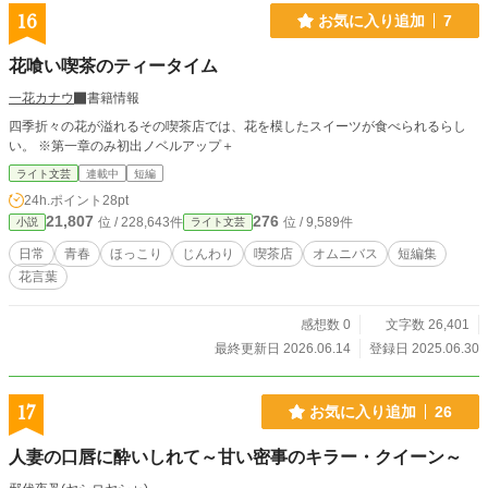
16
お気に入り追加
7
花喰い喫茶のティータイム
一花カナウ
書籍情報
四季折々の花が溢れるその喫茶店では、花を模したスイーツが食べられるらし
い。 ※第一章のみ初出ノベルアップ＋
ライト文芸
連載中
短編
24h.ポイント
28pt
21,807
276
位 / 228,643件
位 / 9,589件
小説
ライト文芸
日常
青春
ほっこり
じんわり
喫茶店
オムニバス
短編集
花言葉
感想数 0
文字数 26,401
最終更新日 2026.06.14
登録日 2025.06.30
17
お気に入り追加
26
人妻の口唇に酔いしれて～甘い密事のキラー・クイーン～