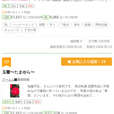
ワード ライバル / 幼馴染 / 親友から恋人 / 上司部下 / ヤクザ /
年下攻め / アイドル / 記憶喪失 / 獣人 / 刑事×闇医者 ■カップル
BL
完結
長編
R15
リスト 1.『怖い上司が、家では俺を褒め殺してくる』 神崎怜
24h.ポイント
42pt
士（かんざき・れいじ） × 橘遥斗（たちばな・はると） 上司
17,217
4,262
位 / 228,643件
位 / 31,392件
小説
BL
×部下 2.『負けたくないのに、抱かれるたび好きになる』 獅
堂零一（しどう・れいいち） × 藤咲優牙（ふじさき・ゆう
BL
ハッピーエンド
溺愛
甘々
♡喘ぎ
雄女
新婚
男性妊娠
が） ライバル 3.『幼馴染じゃ足りないって、先に言ってよ』
オムニバス
子宝の実
朝霧律（あさぎり・りつ） × 星野灯真（ほしの・とうま） 幼
馴染 4.『国民的アイドル、俺の前だけ大型猫になります』 天
峰奏（あまみね・かなで） × 枢木伊織（くるるぎ・いおり）
感想数 0
文字数 126,506
アイドル×マネージャー 5.『記憶をなくしても、お前だけは忘
最終更新日 2026.05.20
登録日 2026.05.13
れなかった』 九条瑛一（くじょう・えいいち） × 桜庭湊（さ
くらば・みなと） 記憶喪失 6.『ヤクザ若頭に保護されたら、
なぜか嫁扱いです』 龍ヶ崎燎牙（りゅうがさき・りょうが）
10
お気に入り追加
23
× 夜見坂澄夜（よみさか・すみや） ヤクザ若頭×一般人 7.
『親友の距離感、最初からバグってました』 白峰匡（しらみ
玉響〜たまゆら〜
ね・たすく） × 黒瀬千隼（くろせ・ちはや） 親友同士 8.『甘
やかして育てた後輩に、逆に甘やかされています』 霧生朔也
アーエル
書籍情報
（きりゅう・さくや） × 綾瀬楓（あやせ・かえで） 先輩×後
短編予定。 オムニバス形式です。 気分転換 恋愛作品に不慣
輩 9.『狼獣人に“番”認定されました』 獅丸虎太郎（ししま
れなので練習に作っているものです。 写真の花の名は「希
る・こたろう） × 羽白晴臣（はじろ・はるおみ） 獣人×普通
望」といいます。 その名のとおり希望を込めて。
青年 10.『刑事と闇医者、傷だらけの恋を縫い合わせる』 黒
崎凱（くろさき・がい） × 白石汐音（しらいし・しおん） 刑
ホラー
連載中
短編
R15
事×闇医者 ◾️AI活用 ・表紙（AIイラスト） ・会話テンポ＆文章
24h.ポイント
42pt
校正 ・シリーズ被り調整 ・タイトル/名前/タグ案 ◾️その他 ・#
17,217
176
位 / 228,643件
位 / 8,499件
小説
ホラー