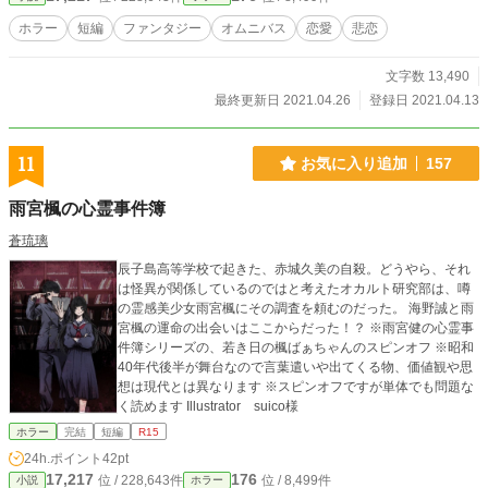
1/#2は全年齢対象。#3のみR15相当。
ホラー
短編
ファンタジー
オムニバス
恋愛
悲恋
文字数 13,490
最終更新日 2021.04.26
登録日 2021.04.13
11
お気に入り追加
157
雨宮楓の心霊事件簿
蒼琉璃
辰子島高等学校で起きた、赤城久美の自殺。どうやら、それ
は怪異が関係しているのではと考えたオカルト研究部は、噂
の霊感美少女雨宮楓にその調査を頼むのだった。 海野誠と雨
宮楓の運命の出会いはここからだった！？ ※雨宮健の心霊事
件簿シリーズの、若き日の楓ばぁちゃんのスピンオフ ※昭和
40年代後半が舞台なので言葉遣いや出てくる物、価値観や思
想は現代とは異なります ※スピンオフですが単体でも問題な
く読めます Illustrator suico様
ホラー
完結
短編
R15
24h.ポイント
42pt
17,217
176
位 / 228,643件
位 / 8,499件
小説
ホラー