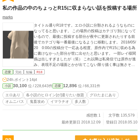
私の作品の中のちょっとR15に収まらない話を投稿する場所
marks
タイトル通りR18です。エロ小説に分類されるようなものに
なってると思います。 この場所の投稿はカテゴリ別になって
いるので、最後に投稿する部分が夜中に更新されたりする前
後でカテゴリ毎一番最後になるように移動します。 2018/05/
20 0:00の投稿分で一応ある程度、原作内でR15に収める為
に書けなかった部分が世に出せたと思います。 一部レイ様関
係は出しすぎましたが（笑） これ以降は私発信では原作が進
み、表現不足の場面とかが出てこない限り描く事は無さそう
です。 それか、読者の方達が気になるような場面があるよう
恋愛
完結
短編
R18
なら、検討するぐらいでしょうか？ あ、作者の、『聞いた』
24h.ポイント
14pt
女性の話に関してはこれからも書いて行くかも知れませんね♪
30,100
12,896
位 / 228,643件
位 / 66,331件
小説
恋愛
※補足。ここに書いてある事はフィクションであり、現実に
は存在しない人の話です。 だから、「俺の事を書いてるらし
エロあり
各小説のヒロイン[が]遣りたい放題
グロたまにあり
いな？」だとか、「私ここまでエロエロじゃないし。」だと
オムニバス
鬼畜攻め
イマラチオ
多人数
か言って来ないで下さい。 一応基本は１話完結のオムニバス
形式になってます。 そういえばタグでは表示してましたがグ
ロい表現もたま～～に出てきます。 筆者そこらを書いて自分
感想数 1
文字数 135,579
で精神的ダメージを受けてる場合がありますが、苦手な人の
最終更新日 2018.12.09
登録日 2018.05.10
為に一応注記してます。 最後に作者の好みを少し… 女の子が
ノリノリでエッチな事をするのってすごく可愛いと思いませ
ん？ そんな子結構好きです♪ ※追記 2019/03/05 落ち着いた