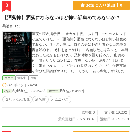
2
お気に入り追加
0
【洒落怖】洒落にならないほど怖い話集めてみないか？
菊池まりな
深夜の匿名掲示板──オカルト板。 ある日、一つのスレッド
が立てられた。 «【洒落怖】洒落にならないほど怖い話集め
てみないか？» スレ主は、自分の身に起きた奇妙な出来事を
書き始める。 それをきっかけに、名無したちは次々と「本当
にあったのかもしれない」恐怖体験を語り始めた。 山奥の
祠、誰もいないコンビニ、存在しない駅、深夜だけ現れる
女、消えた友人──。 どれも作り話のようで、どこか現実味
を帯びた怪談ばかりだった。 しかし、ある名無しが残した、
たった一言の書き込みを境に、スレッドの空気は一変する。
ホラー
連載中
長編
「続きを書いて。」 その日から、怪談を書き込んだ者が次々
24h.ポイント
242pt
と消息を絶っていく。 そして住人たちは気付き始める。 この
5,469
59
位 / 228,643件
位 / 8,499件
小説
ホラー
スレには、"読んではいけない話"が紛れ込んでいることに。
書き込めば、怪異に見つかる。 読めば、怪異に近づく。 それ
２ちゃんねる風
洒落怖
オムニバス
でも人は恐怖を知りたくなる。 これは、名無したちが体験し
た数々の怪談と、一つのスレッドに隠された恐るべき真実を
感想数 0
文字数 19,202
描く、連載型ネットホラー。 ──あなたは、このスレを最後
まで読み切る覚悟がありますか？
最終更新日 2026.08.07
登録日 2026.08.01