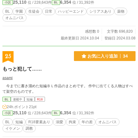
25,110
6,354
位 / 228,643件
位 / 31,392件
小説
BL
BL
学園
生徒会
日常
ハッピーエンド
シリアスあり
薬物
オムニバス
感想数 0
文字数 696,820
最終更新日 2024.10.04
登録日 2024.03.08
25
お気に入り追加
34
もっと犯して……
asami
今までに書き溜めた短編ＢＬ作品のまとめです。 作中に出てくる人物はすべ
て架空のものです。
BL
連載中
短編
R18
24h.ポイント
21pt
25,110
6,354
位 / 228,643件
位 / 31,392件
小説
BL
BL
短編
R18要素あり
溺愛
拘束
年の差
オムニバス
イケメン
調教