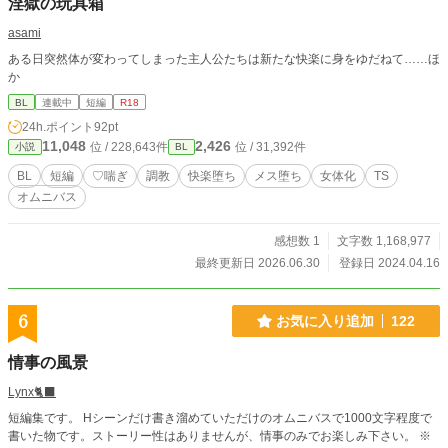
淫獄の玩具箱
asami
ある日突然体が変わってしまった主人公たちは新たな快楽に身をゆだねて……ほ
か
BL
連載中
短編
R18
24h.ポイント
92pt
11,048
2,426
位 / 228,643件
位 / 31,392件
小説
BL
BL
短編
♡喘ぎ
調教
快楽堕ち
メス堕ち
女体化
TS
オムニバス
感想数 1
文字数 1,168,977
最終更新日 2026.06.30
登録日 2024.04.16
6
お気に入り追加
122
情事の風景
Lynx🐈‍⬛
短編集です。 Hシーンだけ書き溜めていただけのオムニバスで1000文字程度で
書いた物です。ストーリー性はありませんが、情事のみでお楽しみ下さい。 ※