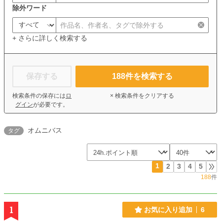
除外ワード
+ さらに詳しく検索する
保存する
188
件を検索する
検索条件の保存には
ロ
× 検索条件をクリアする
グイン
が必要です。
オムニバス
タグ
1
2
3
4
5
188
件
1
お気に入り追加
6