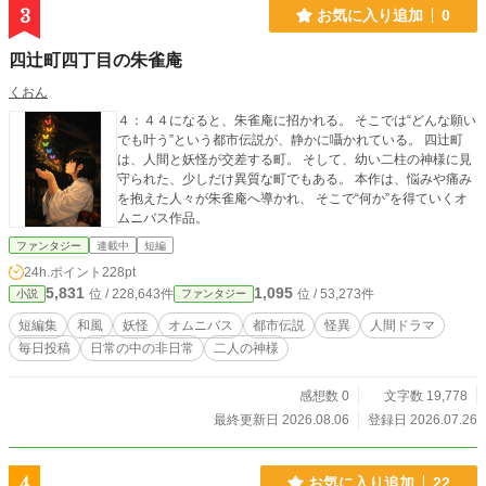
3
お気に入り追加
0
四辻町四丁目の朱雀庵
くおん
４：４４になると、朱雀庵に招かれる。 そこでは“どんな願い
でも叶う”という都市伝説が、静かに囁かれている。 四辻町
は、人間と妖怪が交差する町。 そして、幼い二柱の神様に見
守られた、少しだけ異質な町でもある。 本作は、悩みや痛み
を抱えた人々が朱雀庵へ導かれ、 そこで“何か”を得ていくオ
ムニバス作品。
ファンタジー
連載中
短編
24h.ポイント
228pt
5,831
1,095
位 / 228,643件
位 / 53,273件
小説
ファンタジー
短編集
和風
妖怪
オムニバス
都市伝説
怪異
人間ドラマ
毎日投稿
日常の中の非日常
二人の神様
感想数 0
文字数 19,778
最終更新日 2026.08.06
登録日 2026.07.26
4
お気に入り追加
22