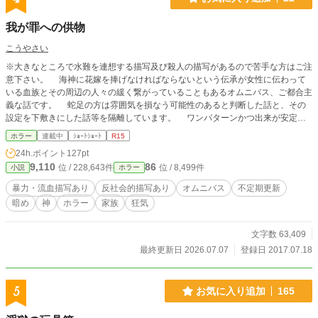
我が罪への供物
こうやさい
※大きなところで水難を連想する描写及び殺人の描写があるので苦手な方はご注
意下さい。 海神に花嫁を捧げなければならないという伝承が女性に伝わって
いる血族とその周辺の人々の緩く繋がっていることもあるオムニバス、ご都合主
義な話です。 蛇足の方は雰囲気を損なう可能性のあると判断した話と、その
設定を下敷きにした話等を隔離しています。 ワンパターンかつ出来が安定し
ていないので無理だと思った話は、その時点で読むのをやめる方がお互い幸せに
ホラー
連載中
ｼｮｰﾄｼｮｰﾄ
R15
なれるでしょう。 今後は気が向いた時に更新します。
24h.ポイント
127pt
9,110
86
位 / 228,643件
位 / 8,499件
小説
ホラー
暴力・流血描写あり
反社会的描写あり
オムニバス
不定期更新
暗め
神
ホラー
家族
狂気
文字数 63,409
最終更新日 2026.07.07
登録日 2017.07.18
5
お気に入り追加
165