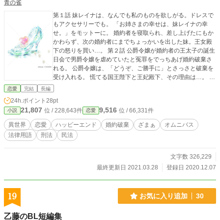
青の雀
第１話 妹レイナは、なんでも私のものを欲しがる。ドレスで
もアクセサリーでも。 「お姉さまの幸せは、妹レイナの幸
せ。」をモットーに。 婚約者を寝取られ、差し上げたにもか
かわらず、次の婚約者にまでちょっかいを出した妹。王女殿
下の怒りを買い…。 第２話 公爵令嬢が婚約者の王太子の誕生
日会で男爵令嬢を虐めていたと冤罪をでっちあげ婚約破棄さ
れる。 公爵令嬢は、「どうぞ、ご勝手に」とさっさと破棄を
受け入れる。 慌てる国王陛下と王妃殿下、その理由は…。
セクションの意味がわかりませんか？一般的だと思って
恋愛
完結
長編
使用していました。第〇条のことをいいます。お小さい方が
24h.ポイント
28pt
読まれることが多いのかしら。一般教養で普通に習うことで
21,807
9,516
位 / 228,643件
位 / 66,331件
小説
恋愛
す。法律用語の使い方を知らない人が読まれているようで
す。正しい法律用語を覚えられるように書いていく所存で
異世界
恋愛
ハッピーエンド
婚約破棄
ざまぁ
オムニバス
す。 永く書き過ぎました。今日で終話とさせていただきま
法律用語
刑法
民法
す。 また、いつかどこかで。 他サイトで継続して書いていま
す。探してみてください。ＨＮ，タイトル違うからわからな
いかもです。
文字数 326,229
最終更新日 2021.03.28
登録日 2020.12.07
19
お気に入り追加
30
乙藤のBL短編集