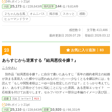
24h.ポイント
21pt
言葉が飛び交うスレッド。 それは、名も知らぬ人々が紡ぐ、
25,173
144
位 / 228,643件
位 / 9,614件
小説
現代文学
ほんの少し優しい物語。 これは── 匿名掲示板の向こう側で
生まれた、小さな奇跡の記録。
２ちゃんねる風
オムニバス
掲示板
スカッと
感動
ヒューマンドラマ
感想数 0
文字数 413,486
最終更新日 2026.07.29
登録日 2026.03.12
23
お気に入り追加
83
あらすじから逆算する『結局悪役令嬢？』
こうやさい
別作品『結局悪役令嬢？』に自分で書いたあらすじ「長年の婚約者同士の結婚
が決まる直前入った横やりは思わぬものだった――少なくとも令嬢以外には」を
読んで「もしや閲覧者様はこーゆー話を想定したのでは？」とうっかり考えてし
まい、あらすじ詐欺かどうかに悩むことになった原因。ある意味エッセイ？ 一
応枝葉を付けてお送りします。セルフパロディー部分は本編のイメージ及び設定
を著しく損なう可能性があります。ご了承下さい 以前『結局悪役令嬢？』異
恋愛
完結
ｼｮｰﾄｼｮｰﾄ
R15
聞に掲載した分は『斬罪されてこそ華』です。 しかしカテゴリがわかんない
24h.ポイント
21pt
時はライト文芸でいけるかなって癖がつきそうなのはどうしたらいいだろう？
25,110
10,920
位 / 228,643件
位 / 66,331件
小説
恋愛
（おい） ……というコンセプトが当初の予定でしたが、運営様に最初の話投