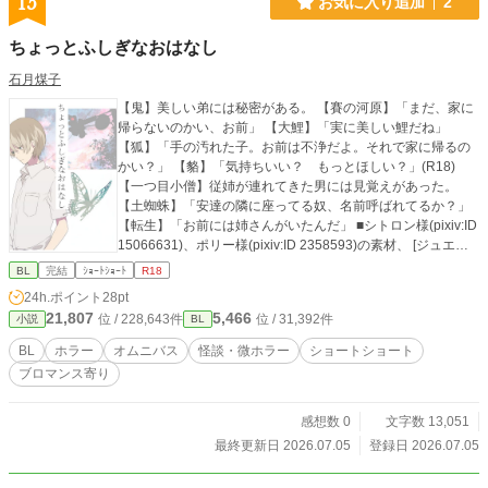
15
お気に入り追加
2
ちょっとふしぎなおはなし
石月煤子
【鬼】美しい弟には秘密がある。 【賽の河原】「まだ、家に
帰らないのかい、お前」 【大鯉】「実に美しい鯉だね」
【狐】「手の汚れた子。お前は不浄だよ。それで家に帰るの
かい？」 【貉】「気持ちいい？ もっとほしい？」(R18)
【一つ目小僧】従姉が連れてきた男には見覚えがあった。
【土蜘蛛】「安達の隣に座ってる奴、名前呼ばれてるか？」
【転生】「お前には姉さんがいたんだ」 ■シトロン様(pixiv:ID
15066631)、ポリー様(pixiv:ID 2358593)の素材、 [ジュエル
セイバーFREE]様のフリーコンテンツを表紙にお借りしてい
BL
完結
ｼｮｰﾄｼｮｰﾄ
R18
ます http://www.jewel-s.jp/
24h.ポイント
28pt
21,807
5,466
位 / 228,643件
位 / 31,392件
小説
BL
BL
ホラー
オムニバス
怪談・微ホラー
ショートショート
ブロマンス寄り
感想数 0
文字数 13,051
最終更新日 2026.07.05
登録日 2026.07.05