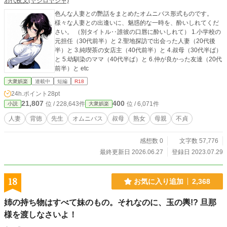
邪代夜叉(ヤシロヤシャ)
色んな人妻との艷話をまとめたオムニバス形式ものです。
様々な人妻との出逢いに、魅惑的な一時を、酔いしれてくだ
さい。 （別タイトル‥誰彼の口唇に酔いしれて） 1.小学校の
元担任（30代前半）と 2.聖地探訪で出会った人妻（20代後
半）と 3.純喫茶の女店主（40代前半）と 4.叔母（30代半ば）
と 5.幼馴染のママ（40代半ば）と 6.仲が良かった友達（20代
前半）と etc
大衆娯楽
連載中
短編
R18
24h.ポイント
28pt
21,807
400
位 / 228,643件
位 / 6,071件
小説
大衆娯楽
人妻
背徳
先生
オムニバス
叔母
熟女
母親
不貞
感想数 0
文字数 57,776
最終更新日 2026.06.27
登録日 2023.07.29
18
お気に入り追加
2,368
姉の持ち物はすべて妹のもの。それなのに、玉の輿!? 旦那
様を渡しなさいよ！