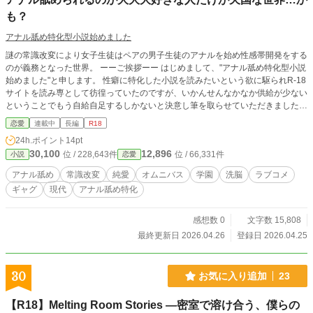
も？
アナル舐め特化型小説始めました
謎の常識改変により女子生徒はペアの男子生徒のアナルを始め性感帯開発をする
のが義務となった世界。 ーーご挨拶ーー はじめまして、"アナル舐め特化型小説
始めました"と申します。 性癖に特化した小説を読みたいという欲に駆られR-18
サイトを読み専として彷徨っていたのですが、いかんせんなかなか供給が少ない
ということでもう自給自足するしかないと決意し筆を取らせていただきました。
濃いものを生み出せたら良いなと思います。一応作中の時間は経過しますが単話
恋愛
連載中
長編
R18
でも成立するように書いているのでタイトル見て気になった話だけを読むとかも
24h.ポイント
14pt
大歓迎です。 "アナル"よりさらに狭い"アナル舐め"にのみ焦点を当てた話を楽し
30,100
12,896
位 / 228,643件
位 / 66,331件
小説
恋愛
んでいただければ幸いです。 創作活動をするのは生まれてはじめてで、技術も
何も持っておらず溢れるリビドーのみで書いているので拙い部分多々あるかと思
アナル舐め
常識改変
純愛
オムニバス
学園
洗脳
ラブコメ
いますが生暖かく見守ってくださると嬉しいです。 「みんなアナル舐めをすこ
ギャグ
現代
アナル舐め特化
れ！！！」 感想・意見・指摘・要望・評価いただけるととても嬉しいです。 特
にブックマーク、ブックマークをお願いします。 1話あたりの文字数少ないし隙
間時間にでも読んでくれると感激します。 よろしくお願いします。 ーー注意書
感想数 0
文字数 15,808
きーー 常識改変をされていることに気づいているものはいないが主人公にだけ
最終更新日 2026.04.26
登録日 2026.04.25
は少し効きが悪く、違和感を持ったり持たなかったりします。なお改変が解ける
ことはありません。 ＊純愛物！？なのでペア以外の生徒が肉体関係を直接結ぶ
ことはありません。 [明日香は悠馬の物！] (そもそも基本セックスしません。主
30
お気に入り追加
23
人公ペアだけはもしかしたらするかも) ただし、いろんな女の子に主人公のアナ
ルを舐めさせたりプレイのお手伝いをさせることはあります。 作者がアナル舐
【R18】Melting Room Stories ―密室で溶け合う、僕らの
めが大好きなので作品の大部分はアナル舐め中心になります。 若干の不潔描写