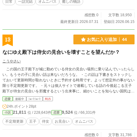
日常
一話完結
オムニバス
癒しの物語
感想数 0
文字数 18,950
最終更新日 2026.07.31
登録日 2026.06.15
13
お気に入り追加
44
なにゆえ殿下は侍女の見合いを壊すことを望んだか？
こうやさい
この国の王子殿下が城に勤めている侍女の見合い場所に乗り込んでいったらし
い。もうその子に見合い話は来ないだろうな。 ・この話は下書きをストックし
ておいて更新時間が取れないときに予約する時用です。よって想定外の事がない
限り不定期更新です。 ・元々は個人サイトで連載している話の今後起こる王子
殿下が侍女の見合いを邪魔するという出来事に、細かいことを知らない国民はど
んな想像をするかという想定で書かれた代物です。第三者の想像なので見合いを
恋愛
連載中
ｼｮｰﾄｼｮｰﾄ
R15
邪魔すること以外の展開および細かな舞台設定、登場人物の性格等はバラバラで
24h.ポイント
28pt
すが、作者は一人で本編があるので似通ります。 ・尻切れトンボはいつもの事
21,811
9,524
位 / 228,643件
位 / 66,331件
小説
恋愛
ですが、今回本来はその後に関係者がコメントしてそれがオチというパターンな
ので、特に多く感じる可能性があります。 ・その性質上単品では分からない部
不定期更新
王子
侍女
お見合い
オムニバス
分もいつも以上に出てくるかと思いますので、最低限の説明を最初に入れておき
ます。適当に追加、更新する予定です。 ・それでも分からない場合は感想を今
感想数 0
文字数 31,786
回は受付有りにしておきますのでご質問下さい。ただし「本編のネタバレになる