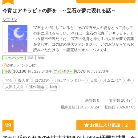
今宵はアキラビトの夢を ～宝石が夢に現れる話～
シプリン
宝石を大切にしていると、その宝石が人の姿をとって持ち主
の夢に現れるらしい。 それは、宝石の化身『アキラビト』と
いう都市伝説だった。 宝石の化身と持ち主の人間が夢で言葉
を交わす、ほのぼの現代ファンタジー。 どのお話からでもお
読みいただける、一話完結のオムニバスです。
ファンタジー
完結
短編
24h.ポイント
14pt
30,100
4,578
位 / 228,643件
位 / 53,273件
小説
ファンタジー
宝石
擬人化
ほのぼの
現代ファンタジー
日常
オムニバス
夢
人間主人公
連作短編
鉱物
感想数 0
文字数 20,494
最終更新日 2026.07.24
登録日 2026.07.05
29
お気に入り追加
2
アナル舐められるのが大大大好きな人だけが天国な世界…か