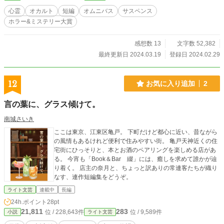
心霊
オカルト
短編
オムニバス
サスペンス
ホラー&ミステリー大賞
感想数 13
文字数 52,382
最終更新日 2024.03.19
登録日 2024.02.29
12
お気に入り追加
2
言の葉に、グラス傾けて。
南城さいき
ここは東京、江東区亀戸。 下町だけど都心に近い、昔ながら
の風情もあるけれど便利で住みやすい街。 亀戸天神近くの住
宅街にひっそりと、本とお酒のペアリングを楽しめる店があ
る。 今宵も「Book＆Bar 綴」には、癒しを求めて誰かが辿
り着く。 店主の奈月と、ちょっと訳ありの常連客たちが織り
なす、連作短編集をどうぞ。
ライト文芸
連載中
長編
24h.ポイント
28pt
21,811
283
位 / 228,643件
位 / 9,589件
小説
ライト文芸