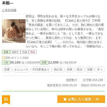
が出ることがあるかもしれませんがスカトロプレイは出てきません。 マジカル
本能―
アナルなので事前準備なしで色々できることになってます。 あと黒幕とかは出
くすのき紬
てきません。 自分で書いた話、書いてあるうちに愛着も湧いてきたので死ぬほ
ど読み直してアホみたいに微修正入れてます。 何回読んでもアラが目立つ…
密室は、理性を狂わせる。様々な大学生カップルが織りな
す、甘く危険な本能の記録。 【Case.1 凪と柊斗】 三年間
「男女の親友」を貫いてきた二人。 だが、熱に倒れた凪の看
病をしている間に、柊斗は積年の想いを爆発させる。 「責任
取れよ。一晩中お前のこと『女』として見て、一睡もできな
かった俺に……親友に戻れってのは、もう無理だわ」 ます。
【Case.2 湊と結菜】 「……そのゴム、他の奴に使わせるく
らいなら、今ここで俺が使い切ってやるよ」 「幼馴染のお兄
ちゃん」として理性を保ってきた湊。だが、結菜が口にした
恋愛
連載中
長編
R18
他人の名が、数年分の独占欲に火をつける。 【Case.3 朔と
24h.ポイント
14pt
遥香】 「え、先輩、もしかして……。……謝んないでくださ
30,100
12,896
位 / 228,643件
位 / 66,331件
小説
恋愛
いよ。最高すぎて、頭おかしくなりそう」 経験豊富な「高嶺
の花」だと思っていた遥香先輩は、俺の指先ひとつで震える
恋愛
オムニバス
R18要素あり
独占欲
初夜
処女
溺愛
甘々
ほどに無垢だった。 嫉妬に狂って強引に連れ込んだ雨の夜。
生意気な後輩は、自分だけが知る先輩の「初めて」に溺れて
感想数 0
文字数 244,138
いく。
最終更新日 2026.05.29
登録日 2026.02.10
31
お気に入り追加
35