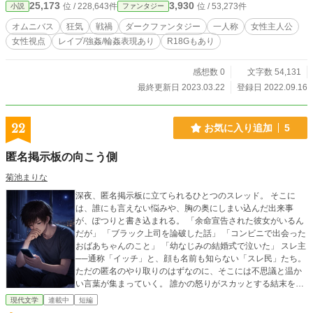
25,173
3,930
位 / 228,643件
位 / 53,273件
小説
ファンタジー
オムニバス
狂気
戦禍
ダークファンタジー
一人称
女性主人公
女性視点
レイプ/強姦/輪姦表現あり
R18Gもあり
感想数 0
文字数 54,131
最終更新日 2023.03.22
登録日 2022.09.16
22
お気に入り追加
5
匿名掲示板の向こう側
菊池まりな
深夜、匿名掲示板に立てられるひとつのスレッド。 そこに
は、誰にも言えない悩みや、胸の奥にしまい込んだ出来事
が、ぽつりと書き込まれる。 「余命宣告された彼女がいるん
だが」 「ブラック上司を論破した話」 「コンビニで出会った
おばあちゃんのこと」 「幼なじみの結婚式で泣いた」 スレ主
──通称「イッチ」と、顔も名前も知らない「スレ民」たち。
ただの匿名のやり取りのはずなのに、そこには不思議と温か
い言葉が集まっていく。 誰かの怒りがスカッとする結末を迎
える夜もあれば、 画面の向こうで、静かに涙がこぼれる夜も
現代文学
連載中
短編
ある。 ふざけ合い、励まし合い、ときには本気で誰かを救う