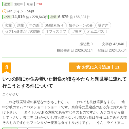
恋愛
連載中
短編
R18
24h.ポイント
56pt
14,819
6,579
位 / 228,643件
位 / 66,331件
小説
恋愛
恋愛
溺愛
年の差
SM要素あり
情事シーンのみ
喘ぎ声
セフレ/身体だけの関係
オフィスラブ
♡喘ぎ
オムニバス
感想数 0
文字数 42,846
最終更新日 2026.02.14
登録日 2024.05.04
8
お気に入り追加
11
いつの間にか住み着いた野良が僕をやたらと異世界に連れて
行こうとする件について
こうやさい
これは現実逃避の妄想なのかもしれない。 それでも彼は選択をする。 途
中分岐のオムニバスショートショートです。余命等に忌避感のある方はお気を付
け下さい。 タイトルがある意味であらすじそのものですが、カテゴリから察
して下さい。異世界に行かないし猫も喋らないし猫の行動は半分以上ご近所の猫
そのものですからファンタジー要素はタイトルだけです。 うん、ライト文芸
は悩んだ上で避けた。。。けど今のカテゴリが正しいかと言われるとちょっとわ