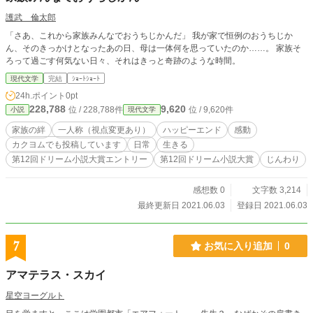
護武 倫太郎
「さあ、これから家族みんなでおうちじかんだ」 我が家で恒例のおうちじか
ん、そのきっかけとなったあの日、母は一体何を思っていたのか……。 家族そ
ろって過ごす何気ない日々、それはきっと奇跡のような時間。
現代文学
完結
ｼｮｰﾄｼｮｰﾄ
24h.ポイント
0pt
228,788
9,620
位 / 228,788件
位 / 9,620件
小説
現代文学
家族の絆
一人称（視点変更あり）
ハッピーエンド
感動
カクヨムでも投稿しています
日常
生きる
第12回ドリーム小説大賞エントリー
第12回ドリーム小説大賞
じんわり
感想数 0
文字数 3,214
最終更新日 2021.06.03
登録日 2021.06.03
7
お気に入り追加
0
アマテラス・スカイ
星空ヨーグルト