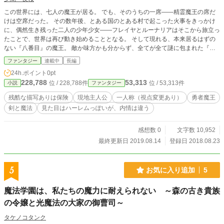
この世界には、七人の魔王が居る。 でも、そのうちの一席――精霊魔王の席だ
けは空席だった。 その数年後、とある国のとある村で起こった火事をきっかけ
に、偶然生き残った二人の少年少女――フレイヤとルーナリアはそこから旅立っ
たことで、世界は再び動き始めることとなる。 そして現れる、本来居るはずの
ない『八番目』の魔王。 敵か味方かも分からず、全てが全て謎に包まれた『八
番目』との戦いに、フレイヤたちも否が応にも巻き込まれることとなる。
ファンタジー
連載中
長編
24h.ポイント
0pt
228,788
53,313
位 / 228,788件
位 / 53,313件
小説
ファンタジー
残酷な描写ありは保険
現地主人公
一人称（視点変更あり）
勇者魔王
剣と魔法
見た目はハーレムっぽいが、内情は違う
感想数 0
文字数 10,952
最終更新日 2019.08.14
登録日 2018.08.23
5
お気に入り追加
5
魔法学園は、私たちの魔力に耐えられない ～森の古き貴族
の令嬢と光魔法の大家の御曹司～
タケノコタンク