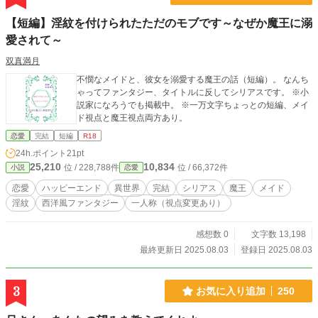
【短編】淫紋を付けられたただのモブです～なぜか魔王に溺
愛されて～
双真満月
不憫なメイドと、彼女を溺愛する魔王の話（短編）。 なんち
ゃってファンタジー、タイトルに反してシリアスです。 ※小
説家になろうでも掲載中。 ※一万文字ちょっとの短編、メイ
ド視点と魔王視点両方あり。
恋愛
完結
短編
R18
24h.ポイント
21pt
25,210
10,834
位 / 228,788件
位 / 66,372件
小説
恋愛
恋愛
ハッピーエンド
異世界
完結
シリアス
魔王
メイド
淫紋
西洋風ファンタジー
一人称（視点変更あり）
感想数 0
文字数 13,198
最終更新日 2025.08.03
登録日 2025.08.03
3
お気に入り追加
250