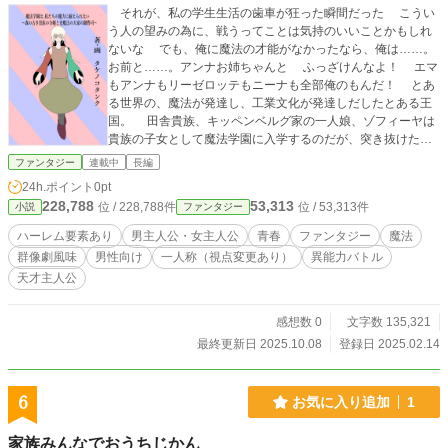
それが、私の学生生活の歯車が狂った瞬間だった こうい
う人の望みの為に、戦うってことは気持のいいことかもしれ
ないな でも、俺に魔法の才能がなかったなら、俺は……。
お前と……。アンナお姉ちゃんと ふっざけんなよ！ エマ
もアンナもリーゼロッテもニーナも全部俺のもんだ！ とあ
る世界の、魔法が発達し、工業文化が発達しだしたとある王
国。 田舎貴族、キッペンベルグ家の一人娘、ゾフィーヤは
貴族の子女として魔法学園に入学するのだが、突き抜けた魔
力量が発覚してしまう。 入学から1ヶ月経った現在、クラ
ファンタジー
連載中
長編
スはゾフィーヤと同じく計測不能の魔力量を持つ5人の生徒の
24h.ポイント
0pt
1人、トップ5のレオンを中心にまとまっていた。 ある日、
228,788
53,313
位 / 228,788件
位 / 53,313件
小説
ファンタジー
疎外感から登校を拒否したゾフィーヤは、付き人に促される
まま表通りに出てると、同じトップ5のティガー、その恋人の
ハーレム要素あり
男主人公・女主人公
青春
ファンタジー
魔法
エマと出会う。 そんな裏でティガーは悪友にして同じトッ
群像劇風味
男性向け
一人称（視点変更あり）
異能力バトル
プ5のニーナと共に悪魔の召喚を行ってしまう。 リーゼロ
天才主人公
ッテと名乗った悪魔をメイドとして、雇うことに。 リーゼ
ロッテが召喚されて2週間、ゾフィーヤが不登校になって1週
間学園ではある事件が！ 「私と婚約破棄して頂く！」 「ふざ
感想数 0
文字数 135,321
けるな！」 ある一組の貴族の不和から学園は危機に陥る。
最終更新日 2025.10.08
登録日 2025.02.14
落ちこぼれのEクラスが頼ったのは、なんとゾフィーヤだっ
た。 学園、そこを飛び出したトップ5どもが大暴れする学
園ファンタジーコメディー。群像劇風味。
6
お気に入り追加
1
家族みんなでおうちじかん