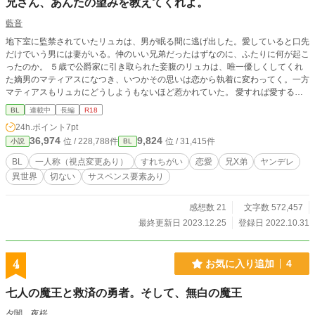
兄さん、あんたの望みを教えてくれよ。
藍音
地下室に監禁されていたリュカは、男が眠る間に逃げ出した。愛していると口先
だけでいう男には妻がいる。仲のいい兄弟だったはずなのに、ふたりに何が起こ
ったのか。 ５歳で公爵家に引き取られた妾腹のリュカは、唯一優しくしてくれ
た嫡男のマティアスになつき、いつかその思いは恋から執着に変わってく。一方
マティアスもリュカにどうしようもないほど惹かれていた。 愛すれば愛するほ
ど泥沼にはまり、すれ違っていくふたり。そして、ふたりの出す結論は？ ヤン
BL
連載中
長編
R18
デレ注意報。 藍音大好物のヤンデレものです。お笑い要素封印で頑張ります。
24h.ポイント
7pt
兄×弟、監禁陵辱あり。地雷の方はご注意ください。 作中、主人公と女性の絡み
36,974
9,824
位 / 228,788件
位 / 31,415件
小説
BL
があります。（直接的な表現はありません。主人公以外はあります汗） ついで
に、残酷なシーンも含みます。（藍音は下手くそなホラーも書いてますので、そ
BL
一人称（視点変更あり）
すれちがい
恋愛
兄X弟
ヤンデレ
ういう人の書く作品だと思ってください） 残酷なシーンを含む場合は、注意喚
異世界
切ない
サスペンス要素あり
起をします。 苦手な方、そして大好物の方用に、※印ありです。 ※キスぐらい
→※※まあまあ→※※※がっつり ※閲覧注意 は残酷なシーンを含む ですが、
作者粗忽者のため、時々忘れます。ご注意ください。 令和５年５月１４日 章
感想数 21
文字数 572,457
立てを変更しました。（びっくりした方いらしたらごめんなさい）
最終更新日 2023.12.25
登録日 2022.10.31
4
お気に入り追加
4
七人の魔王と救済の勇者。そして、無白の魔王
夕闇 夜桜