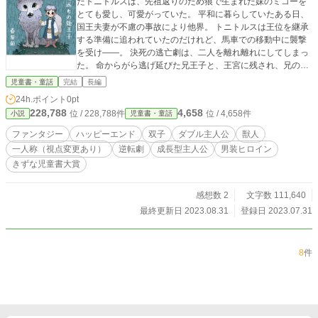
たトニトルスは、先祖返りのため狼で生まれた妹のミコーを
とても愛し、可愛がっていた。 平和に暮らしていたある日、
国王夫妻が不慮の事故により他界。 トニトルスは王位を継承
する準備に追われていたのだけれど、馬車での移動中に襲撃
を受け――。 決死の逃亡劇は、二人を離れ離れにしてしまっ
た。 命からがら逃げ延びた兄王子と、王宮に残され、兄の替
え玉にされた妹姫が、互いのために必死で挑む国の奪還物
児童書・童話
完結
長編
語。
24h.ポイント
0pt
228,788
4,658
位 / 228,788件
位 / 4,658件
小説
児童書・童話
ファンタジー
ハッピーエンド
双子
ダブル主人公
獣人
一人称（視点変更あり）
逆転劇
成長型主人公
男装ヒロイン
きずな児童書大賞
感想数 2
文字数 111,640
最終更新日 2023.08.31
登録日 2023.07.31
8
件