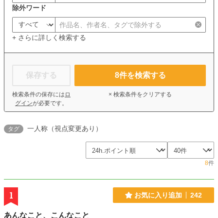
除外ワード
+ さらに詳しく検索する
保存する
8
件を検索する
検索条件の保存には
ロ
× 検索条件をクリアする
グイン
が必要です。
一人称（視点変更あり）
タグ
8
件
1
お気に入り追加
242
あんなこと、こんなこと