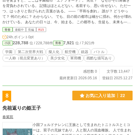
目を覚ますと、ここは学園都市「エアフォート」。 先生？ なぜかその肩書き
を背負わされている。 記憶はほとんどない。名前すら、思い出せない。 ただ一
つ、はっきりと告げられた言葉がある。 ――「平和を創れ」 誰が？ どうやっ
て？ 何のために？ わからない。 でも、目の前の都市は確かに揺れ、何かが壊れ
かけている。 あなたの日々は、今、始まる。 この都市も、生徒も、未来も――
すべて、あなたの手の中に。
青春
連載中
長編
R15
24h.ポイント
0pt
228,788
7,921
位 / 228,788件
位 / 7,921件
小説
青春
学園
第二次世界大戦
擬人化
航空機
銃器
バトル
一人称（視点変更あり）
美少女化
軍用機
残酷な描写あり
感想数 0
文字数 13,447
最終更新日 2026.05.16
登録日 2025.12.27
8
お気に入り追加
22
先祖返りの姫王子
春紫苑
小国フェルドナレンに王族として生まれたトニトルスとミコ
ーは、双子の兄妹であり、人と獣人の混血種族。 人で生まれ