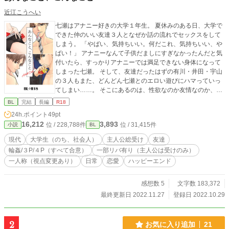
近江こうへい
七瀬はアナニー好きの大学１年生。 夏休みのある日、大学で
できた仲のいい友達３人となぜか話の流れでセックスをして
しまう。 「やばい、気持ちいい。何だこれ、気持ちいい、や
ばい！」 アナニーなんて子供だましにすぎなかったんだと気
付いたら、すっかりアナニーでは満足できない身体になって
しまった七瀬。 そして、友達だったはずの有川・井田・宇山
の３人もまた、どんどん七瀬とのエロい遊びにハマっていっ
てしまい……。 そこにあるのは、性欲なのか友情なのか、そ
れとも。 セックスに耽りつつもそれぞれの想いは少しずつ育
BL
完結
長編
R18
ち、やがて長い長い恋愛に至る日々のお話。 （エロ満載です
24h.ポイント
49pt
が、ちゃんと恋愛もしています） ※それぞれの登場人物視点
16,212
3,893
位 / 228,788件
位 / 31,415件
小説
BL
※注意：一部リバ有り（主人公は受けのみ） ※登場人物紹介
イラストは、最終話の後 ※口語の雰囲気を重視して、「ら抜
現代
大学生（のち、社会人）
主人公総受け
友達
き」、「い抜き」、誤用の定着した言葉遣い、などをあえて
輪姦/３P/４P（すべて合意）
一部リバ有り（主人公は受けのみ）
使っている箇所があります。気になる方もいらっしゃると思
一人称（視点変更あり）
日常
恋愛
ハッピーエンド
いますが、お含みおきいただけると幸いです。 【ムーンライ
トノベルズで連載したものを一部改稿して転載】
感想数 5
文字数 183,372
最終更新日 2022.11.27
登録日 2022.10.29
2
お気に入り追加
21