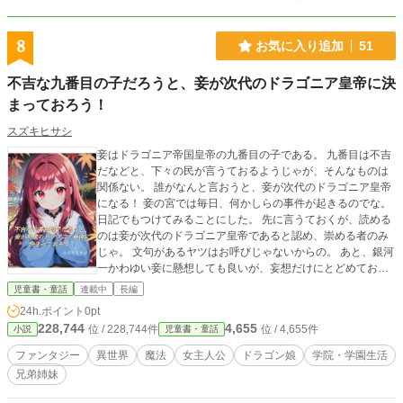
8
お気に入り追加
51
不吉な九番目の子だろうと、妾が次代のドラゴニア皇帝に決
まっておろう！
スズキヒサシ
妾はドラゴニア帝国皇帝の九番目の子である。 九番目は不吉
だなどと、下々の民が言うておるようじゃが、そんなものは
関係ない。 誰がなんと言おうと、妾が次代のドラゴニア皇帝
になる！ 妾の宮では毎日、何かしらの事件が起きるのでな。
日記でもつけてみることにした。 先に言うておくが、読める
のは妾が次代のドラゴニア皇帝であると認め、崇める者のみ
じゃ。 文句があるヤツはお呼びじゃないからの。 あと、銀河
一かわゆい妾に懸想しても良いが、妄想だけにとどめておく
のじゃぞ。 妾は竜族。人族とは一緒にはなれぬからな。 追
児童書・童話
連載中
長編
記:学園もの→バトルもの→恋愛ものになる予定です。
24h.ポイント
0pt
228,744
4,655
位 / 228,744件
位 / 4,655件
小説
児童書・童話
ファンタジー
異世界
魔法
女主人公
ドラゴン娘
学院・学園生活
兄弟姉妹