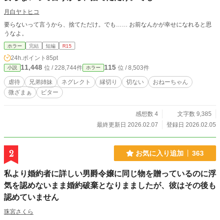
月白ヤトヒコ
要らないって言うから、捨てただけ。でも…… お前なんかが幸せになれると思
うなよ。
ホラー
完結
短編
R15
24h.ポイント
85pt
11,448
115
位 / 228,744件
位 / 8,503件
小説
ホラー
虐待
兄弟姉妹
ネグレクト
縁切り
切ない
おねーちゃん
微ざまぁ
ビター
感想数 4
文字数 9,385
最終更新日 2026.02.07
登録日 2026.02.05
2
お気に入り追加
363
私より婚約者に詳しい男爵令嬢に同じ物を贈っているのに浮
気を認めないまま婚約破棄となりまましたが、彼はその後も
認めていません
珠宮さくら