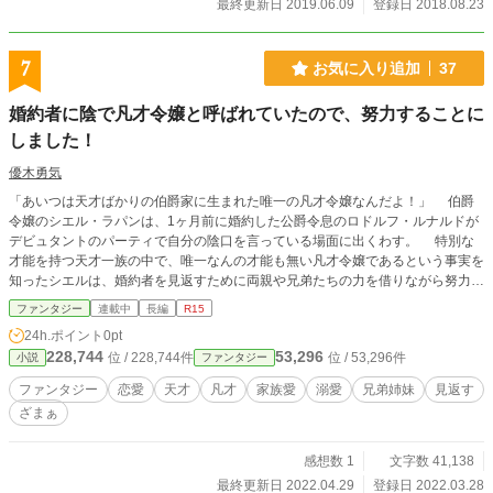
最終更新日 2019.06.09
登録日 2018.08.23
7
お気に入り追加
37
婚約者に陰で凡才令嬢と呼ばれていたので、努力することに
しました！
優木勇気
「あいつは天才ばかりの伯爵家に生まれた唯一の凡才令嬢なんだよ！」 伯爵
令嬢のシエル・ラパンは、1ヶ月前に婚約した公爵令息のロドルフ・ルナルドが
デビュタントのパーティで自分の陰口を言っている場面に出くわす。 特別な
才能を持つ天才一族の中で、唯一なんの才能も無い凡才令嬢であるという事実を
知ったシエルは、婚約者を見返すために両親や兄弟たちの力を借りながら努力を
始めるのだった……
ファンタジー
連載中
長編
R15
24h.ポイント
0pt
228,744
53,296
位 / 228,744件
位 / 53,296件
小説
ファンタジー
ファンタジー
恋愛
天才
凡才
家族愛
溺愛
兄弟姉妹
見返す
ざまぁ
感想数 1
文字数 41,138
最終更新日 2022.04.29
登録日 2022.03.28