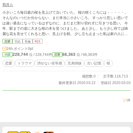
羽月☆
小さいころ毎日庭の桜を見上げて泣いていた。 桜の咲くころには・・・・・。
そんなのいつだか分からない、まだ本当に小さいころ。 すっかり悲しい思いで
は遠い過去になっているはずなのに、まだまだ割り切れずに引きづる思い。 今
年、駅までの道に大きな桜の木を見つけました。 あと少し、もう少し待てば綺
麗な花を見せてくれると思い、見上げる朝。 少し立ち止まった私は家の人に不
審に思われたみたいで。 綺麗に桜が咲いた日、その日に出会った人々はとても
恋愛
完結
長編
R15
素敵な人たちでした。 社会人二年目になる私、池田 由利乃が出会った人たち
24h.ポイント
0pt
と作る新しい記憶。 いつかずっと先の春に懐かしんで語れる思い出になるとい
228,744
66,363
位 / 228,744件
位 / 66,363件
小説
恋愛
いと思います。 桜の記憶がつなげてくれた優しい恋愛の話です。
恋愛
トラウマ
消せない劣等感
兄弟姉妹
古い記憶
桜
感想数 0
文字数 116,713
最終更新日 2020.03.22
登録日 2020.03.03
17
件