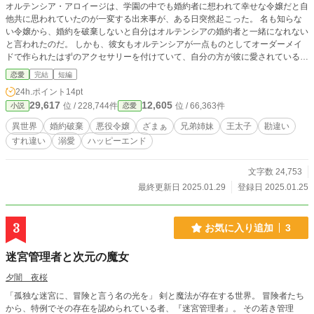
オルテンシア・アロイージは、学園の中でも婚約者に想われて幸せな令嬢だと自
他共に思われていたのが一変する出来事が、ある日突然起こった。 名も知らな
い令嬢から、婚約を破棄しないと自分はオルテンシアの婚約者と一緒になれない
と言われたのだ。 しかも、彼女もオルテンシアが一点ものとしてオーダーメイ
ドで作られたはずのアクセサリーを付けていて、自分の方が彼に愛されているか
のようによく知っていたのだ。 なぜ、そんなことになったのかを知ることにな
恋愛
完結
短編
ってから、オルテンシアは思い知ることになるのだが、それは人間の思惑が絡み
24h.ポイント
14pt
合った複雑なものだった。
29,617
12,605
位 / 228,744件
位 / 66,363件
小説
恋愛
異世界
婚約破棄
悪役令嬢
ざまぁ
兄弟姉妹
王太子
勘違い
すれ違い
溺愛
ハッピーエンド
文字数 24,753
最終更新日 2025.01.29
登録日 2025.01.25
3
お気に入り追加
3
迷宮管理者と次元の魔女
夕闇 夜桜
「孤独な迷宮に、冒険と言う名の光を」 剣と魔法が存在する世界。 冒険者たち
から、特例でその存在を認められている者、『迷宮管理者』。 その若き管理