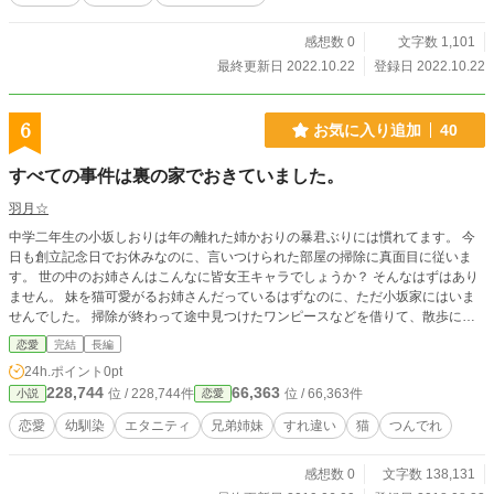
感想数 0
文字数 1,101
最終更新日 2022.10.22
登録日 2022.10.22
6
お気に入り追加
40
すべての事件は裏の家でおきていました。
羽月☆
中学二年生の小坂しおりは年の離れた姉かおりの暴君ぶりには慣れてます。 今
日も創立記念日でお休みなのに、言いつけられた部屋の掃除に真面目に従いま
す。 世の中のお姉さんはこんなに皆女王キャラでしょうか？ そんなはずはあり
ません。 妹を猫可愛がるお姉さんだっているはずなのに、ただ小坂家にはいま
せんでした。 掃除が終わって途中見つけたワンピースなどを借りて、散歩に出
かけて見つけたのは捨て猫でした。 先に見つけた人がいました
恋愛
完結
長編
が・・・・・・。 委員長・・・・。 まさか裏の家が委員長のおじいさんの家だ
24h.ポイント
0pt
なんて知らなかった。 簡単に敷居をまたげない家。 それでもすべてが許されて
228,744
66,363
位 / 228,744件
位 / 66,363件
小説
恋愛
いて、とても大切な場所になりました。 クラスメートの名木一総（なぎかず
さ）君。 委員長としか呼んだことのない委員長。 ちょっとづつ仲良くなりなが
恋愛
幼馴染
エタニティ
兄弟姉妹
すれ違い
猫
つんでれ
ら、中学生の狭い世界で繰り広げられる可愛いやり取り。 しおりと一総、おじ
いちゃんと姉かおりと猫たち。 時々、のんびりした話です。
感想数 0
文字数 138,131