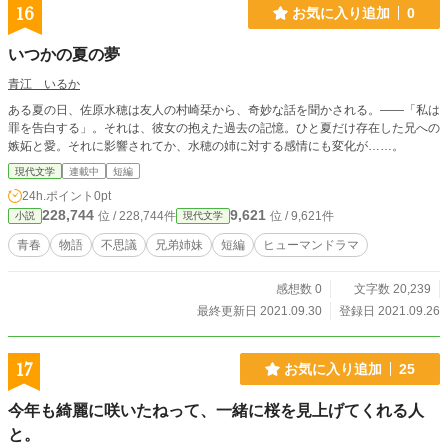
16
お気に入り追加
0
いつかの夏の夢
青江 いるか
ある夏の日、佐原水穂は友人の村崎栞から、奇妙な話を聞かされる。――「私は
罪を告白する」。それは、彼女の抱えた過去の記憶。ひと夏だけ存在した兄への
嫉妬と愛。それに影響されてか、水穂の姉に対する感情にも変化が……。
現代文学
連載中
短編
24h.ポイント
0pt
228,744
9,621
位 / 228,744件
位 / 9,621件
小説
現代文学
青春
物語
不思議
兄弟姉妹
短編
ヒューマンドラマ
感想数 0
文字数 20,239
最終更新日 2021.09.30
登録日 2021.09.26
17
お気に入り追加
25
今年も綺麗に咲いたねって、一緒に桜を見上げてくれる人
と。