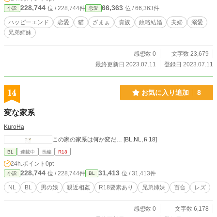
トにも投稿しています（https://ncode.syosetu.com/n8661ih/）
228,744
66,363
位 / 228,744件
位 / 66,363件
小説
恋愛
ハッピーエンド
恋愛
猫
ざまぁ
貴族
政略結婚
夫婦
溺愛
兄弟姉妹
感想数 0
文字数 23,679
最終更新日 2023.07.11
登録日 2023.07.11
14
お気に入り追加
8
変な家系
KuroHa
この家の家系は何か変だ… [BL,NL,Ｒ18]
BL
連載中
長編
R18
24h.ポイント
0pt
228,744
31,413
位 / 228,744件
位 / 31,413件
小説
BL
NL
BL
男の娘
親近相姦
R18要素あり
兄弟姉妹
百合
レズ
感想数 0
文字数 6,178