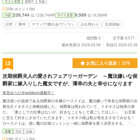
ライト文芸
連載中
長編
24h.ポイント
0pt
228,744
9,589
位 / 228,744件
位 / 9,589件
小説
ライト文芸
日常
事件
マフィア/裏社会/ヴィラン
入れ替わり
兄弟姉妹
感想数 0
文字数 8,577
最終更新日 2026.03.06
登録日 2026.02.26
13
お気に入り追加
279
次期侯爵夫人の愛されフェアリーガーデン ～魔法嫌いな侯
爵家に嫁入りした魔女ですが、薄幸の夫と幸せになります
朱音ゆうひ＠webtoon連載中！
魔法使いの血統である伯爵家の令嬢ローズメイは、魔法嫌いで有名な侯爵家の次
期当主イオネスと政略結婚した。 侯爵家は呪われていて、イオネスは病床の身
だ。 「妻としての仕事はないが、好きなことをして過ごしてほしい」 「お言葉
に甘えて好きにさせていただきます」 イオネス様は私が長生きさせてみせる！
ローズメイは、使い魔の白猫コットンと一緒に侯爵家を救う決意をする。 「若
奥様がスコップをお持ちになられたぞ！？」 これは、魔女ローズメイが薄幸の
恋愛
完結
短編
夫を守護対象と決めて、好きなことをしながら嫁ぎ先の家を救うお話。 別サイ
24h.ポイント
0pt