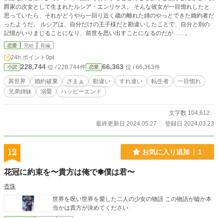
爵家の次女として生まれたルシア・エンリケス。 そんな彼女が一目惚れしたと
思っていたら、それがどうやら一回り近く歳の離れた姉のやっとできた婚約者だ
ったようだ。 ルシアは、自分だけの王子様だと勘違いしたことで、自分と別の
記憶がいりまじることになり、前世を思い出すことになるのだが……。
恋愛
完結
長編
24h.ポイント
0pt
228,744
66,363
位 / 228,744件
位 / 66,363件
小説
恋愛
異世界
婚約破棄
ざまぁ
勘違い
すれ違い
転生者
一目惚れ
兄弟姉妹
溺愛
ハッピーエンド
文字数 104,612
最終更新日 2024.05.27
登録日 2024.03.23
12
お気に入り追加
1
花冠に約束を〜貴方は俺で❃僕は君〜
杏珠
世界を呪い世界を愛した二人の少女の物語 この物語が嘘か本
当かは貴方が決めてください