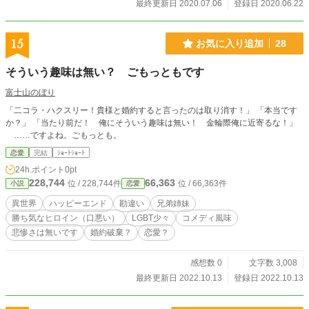
最終更新日 2020.07.06
登録日 2020.06.22
15
お気に入り追加
28
そういう趣味は無い？ ごもっともです
富士山のぼり
「二コラ・ハクスリー！貴様と婚約すると言ったのは取り消す！」 「本当です
か？」 「当たり前だ！ 俺にそういう趣味は無い！ 金輪際俺に近寄るな！」
……ですよね。ごもっとも。
恋愛
完結
ｼｮｰﾄｼｮｰﾄ
24h.ポイント
0pt
228,744
66,363
位 / 228,744件
位 / 66,363件
小説
恋愛
異世界
ハッピーエンド
勘違い
兄弟姉妹
勝ち気なヒロイン（口悪い）
LGBT少々
コメディ風味
悲惨さは無いです
婚約破棄？
恋愛？
感想数 0
文字数 3,008
最終更新日 2022.10.13
登録日 2022.10.13