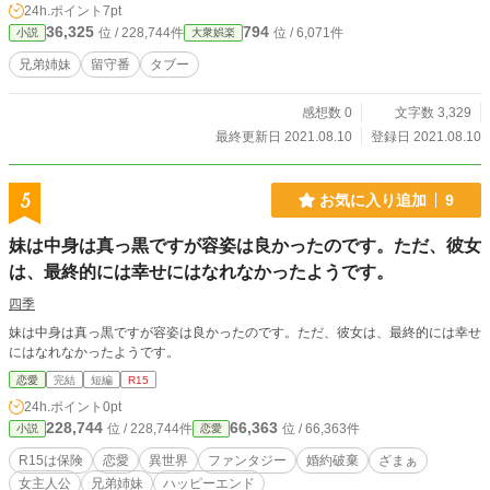
24h.ポイント
7pt
36,325
794
位 / 228,744件
位 / 6,071件
小説
大衆娯楽
兄弟姉妹
留守番
タブー
感想数 0
文字数 3,329
最終更新日 2021.08.10
登録日 2021.08.10
5
お気に入り追加
9
妹は中身は真っ黒ですが容姿は良かったのです。ただ、彼女
は、最終的には幸せにはなれなかったようです。
四季
妹は中身は真っ黒ですが容姿は良かったのです。ただ、彼女は、最終的には幸せ
にはなれなかったようです。
恋愛
完結
短編
R15
24h.ポイント
0pt
228,744
66,363
位 / 228,744件
位 / 66,363件
小説
恋愛
R15は保険
恋愛
異世界
ファンタジー
婚約破棄
ざまぁ
女主人公
兄弟姉妹
ハッピーエンド