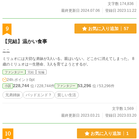
文字数 174,836
最終更新日 2024.07.06
登録日 2023.11.22
9
お気に入り追加
57
【完結】温かい食事
ここ
ミリュオには大切な弟妹が3人いる。親はいない。どこかに消えてしまった。 8
歳のミリュオは一生懸命、3人を育てようとするが。
ファンタジー
完結
短編
24h.ポイント
0pt
228,744
53,296
位 / 228,744件
位 / 53,296件
小説
ファンタジー
兄弟姉妹
バッドエンド？
貧しい生活
文字数 1,569
最終更新日 2023.03.21
登録日 2023.03.20
10
お気に入り追加
1