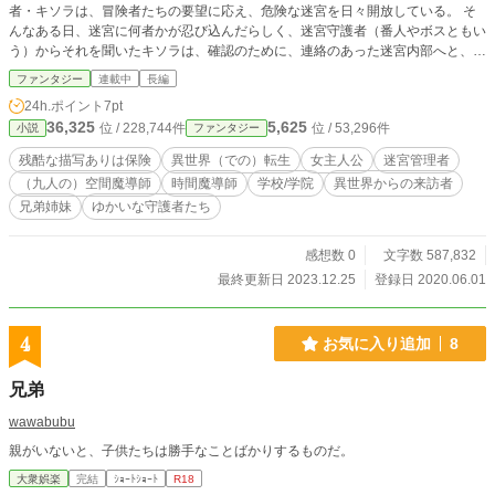
者・キソラは、冒険者たちの要望に応え、危険な迷宮を日々開放している。 そ
んなある日、迷宮に何者かが忍び込んだらしく、迷宮守護者（番人やボスともい
う）からそれを聞いたキソラは、確認のために、連絡のあった迷宮内部へと、足
を踏み入れーー…… 黒き青年との出会いに、『ゲーム』という名の戦いの始ま
ファンタジー
連載中
長編
り。 自身の運命と繰り返される転生。 全てを知ったとき、キソラの下した判断
24h.ポイント
7pt
とは……？ 【不定期・月曜更新（偶数月の一回または奇数月の月曜更新予定）
36,325
5,625
位 / 228,744件
位 / 53,296件
小説
ファンタジー
です】 【※おそらく、皆さんの思う“迷宮管理者”とは少し違うと思われます】
【※前半、転生関係云々はほとんどありません】 【タグ補完：“17” “18”】
残酷な描写ありは保険
異世界（での）転生
女主人公
迷宮管理者
【『小説家になろう』、『カクヨム』、『pixiv』、『ＭＡＧＮＥＴ ＭＡＣＲ
（九人の）空間魔導師
時間魔導師
学校/学院
異世界からの来訪者
ＯＬＩＮＫ（元・マグネット！）』『エブリスタ』『ノベルアップ＋』にて同時
兄弟姉妹
ゆかいな守護者たち
掲載中】
感想数 0
文字数 587,832
最終更新日 2023.12.25
登録日 2020.06.01
4
お気に入り追加
8
兄弟
wawabubu
親がいないと、子供たちは勝手なことばかりするものだ。
大衆娯楽
完結
ｼｮｰﾄｼｮｰﾄ
R18