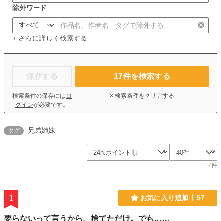
除外ワード
+ さらに詳しく検索する
保存する
17
件を検索する
検索条件の保存には
ロ
× 検索条件をクリアする
グイン
が必要です。
兄弟姉妹
タグ
17
件
1
お気に入り追加
57
要らないって言うから、捨てただけ。でも……