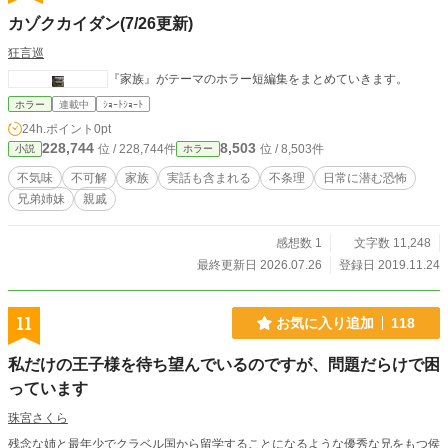
カゾクカイダン(7/26更新)
狂言巡
『家族』がテーマのホラー短編集をまとめていきます。
ホラー
連載中
ｼｮｰﾄｼｮｰﾄ
24h.ポイント
0pt
228,744
8,503
位 / 228,744件
位 / 8,503件
小説
ホラー
不気味
不可解
家族
実話も含まれる
不条理
日常に潜む恐怖
兄弟姉妹
親戚
感想数 1
文字数 11,248
最終更新日 2026.07.26
登録日 2019.11.24
11
お気に入り追加
118
私だけの王子様を待ち望んでいるのですが、問題だらけで困
っています
珠宮さくら
残念な姉と最年少でクラベル国から留学することになるような優秀な兄をもつ侯