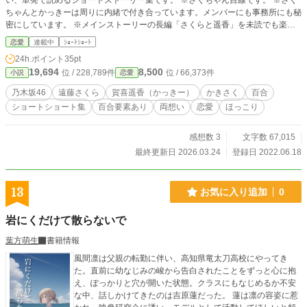
い、単発で読めるショートストーリー集です。 ※さくちゃん目線です。 ※さく
ちゃんとかっきーは周りに内緒で付き合っています。メンバーにも事務所にも秘
密にしています。 ※メインストーリーの長編「さくらと遥香」を未読でも楽し
めますが、46時間TV編だけでも読んでからお読みいただくことをおすすめしま
恋愛
連載中
ｼｮｰﾄｼｮｰﾄ
す。 ※ショートストーリーはpixivでもほぼ同内容で公開中です。
24h.ポイント
35pt
19,694
8,500
位 / 228,789件
位 / 66,373件
小説
恋愛
乃木坂46
遠藤さくら
賀喜遥香（かっきー）
かきさく
百合
ショートショート集
百合要素あり
両想い
恋愛
ほっこり
感想数 3
文字数 67,015
最終更新日 2026.03.24
登録日 2022.06.18
13
お気に入り追加
0
岩にくだけて散らないで
葉方萌生
書籍情報
風間凛は父親の転勤に伴い、高知県竜太刀高校にやってき
た。直前に幼なじみの峻から告白されたことをずっと心に抱
え、ぽっかりと穴が開いた状態。クラスにもなじめるか不安
な中、話しかけてきたのは吉原蓮だった。 蓮は凛の容姿に惹