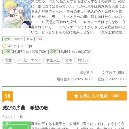
気になる。 そして当たらずとも遠からずなその評判は、確か
に一部は当てはまっていた。 しかし大半は悪意ある人達によ
る歪んだ噂であった。 自分の事より他人の心と気持ちを慮
る、愚かしい男。 （もっと自分の事に目を向けたらいいの
に……） 完璧と言われた女性、エレオノーラはそんな彼に心
惹かれていく。 一方でレナードは下がりきった自己評価のせ
いで、どうしてもその恋に踏み出せない。 （僕が王女の婚約
者？ いや、どうせいつか捨てられる。でもそれまでは、せ
恋愛
連載中
短編
R15
めて、彼女を大事にしなくては） 両片想いな恋愛模様をお楽
24h.ポイント
7pt
しみください。 小説家になろうさん、カクヨムさんでも投稿
36,974
16,061
位 / 228,789件
位 / 66,373件
小説
恋愛
中。
恋愛
ハッピーエンド
女主人公
青春
両想い
感想数 0
文字数 71,554
最終更新日 2025.04.15
登録日 2022.12.10
28
お気に入り追加
408
滅びの序曲 希望の歌
たいよう一花
魔界の王である魔王と、人間界で育ったレイは、ようやく心