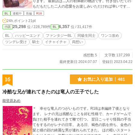
ります。 最新話は二人の初体験の物語です。付き合いたての
もだもだした二人の恋愛をお楽しみいただければ幸いです。
中世ヨーロッパ風の世界観ですがあくまで「風」なので細か
BL
連載中
長編
R18
い事への突っ込みはご遠慮ください。 小説初心者なので稚拙
24h.ポイント
21pt
な部分もあると思いますが、もしちょっとでもいいなと思っ
25,298
6,357
位 / 228,789件
位 / 31,417件
小説
BL
たら、いいね、ブクマ、ご感想をいただけると死ぬほどうれ
しいです…！これからの創作の活力にもなりますので何卒宜
BL
ハッピーエンド
ファンタジーBL
同級生同士
ワンコ攻め
しくお願い致します！ 表紙イラスト：おり様（@ori_e_kak
ツンデレ受け
騎士
イチャイチャ
両想い
u） ※注※ 結婚事情の6話目の結婚式のシーンと結婚初夜のシ
ーンはskebで鮭様（@salmon_gra）に書いていただいたイラ
ストからインスピレーションを受けて書かせていただきまし
感想数 5
文字数 137,299
た！（鮭様より掲載許可はいただいております） 鮭様、素晴
最終更新日 2024.07.07
登録日 2023.04.22
らしいアイデアをありがとうございました！ こちら更新停止
中で恐縮ですが、この二人の現代パロディ(オタクDT×サキュ
バス♂）の連載を始めましたので、よろしければこちらも読
16
お気に入り追加
481
んでみていただけると嬉しいです！よろしくお願い致します
～！ https://www.alphapolis.co.jp/novel/353316856/1619176
冷酷な兄が連れてきたのは竜人の王子でした
28 pixivにも重複投稿しております https://www.pixiv.net/use
rs/11844966
能登原あめ
＊ 幸せな竜人のつがいものです。R18は本編終了後となり
ます。 レナの兄は残酷なことを好む性格で、カードゲームで
負けた相手を連れてきて鞭で打つ。 翌日こっそり怪我の手当
てをするのがレナの日常。 ある日、褐色の肌を持ち、金色の
髪と瞳の顔の綺麗な男が連れられてきた。 ほの暗いスタート