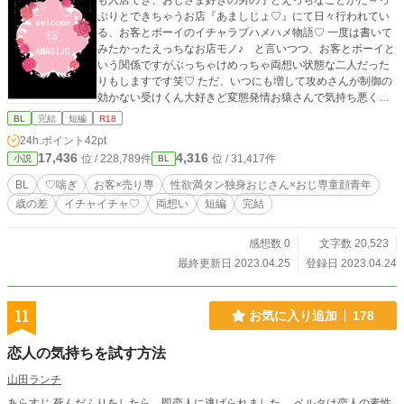
も入店でき、おじさま好きの男の子とえっちなことがた～っ
ぷりとできちゃうお店『あましじょ♡』にて日々行われてい
る、お客とボーイのイチャラブハメハメ物語♡ 一度は書いて
みたかったえっちなお店モノ♪ と言いつつ、お客とボーイと
いう関係ですがぶっちゃけめっちゃ両想い状態な二人だった
りもしますです笑♡ ただ、いつにも増して攻めさんが制御の
効かない受けくん大好きど変態発情お猿さんで気持ち悪くな
っている他、潮吹きプレイや受けくんがビッチではないけど
BL
完結
短編
R18
非処女設定とかにもなっておりますので、読む際にはどうぞ
24h.ポイント
42pt
ご注意を！ ※ R-18エロもので、♡（ハート）喘ぎ満載で
17,436
4,316
位 / 228,789件
位 / 31,417件
小説
BL
す。 ※ 素敵な表紙は、pixiv小説用フリー素材にて、『やま
なし』様からお借りしました。ありがとうございます！
BL
♡喘ぎ
お客×売り専
性欲満タン独身おじさん×おじ専童顔青年
歳の差
イチャイチャ♡
両想い
短編
完結
感想数 0
文字数 20,523
最終更新日 2023.04.25
登録日 2023.04.24
11
お気に入り追加
178
恋人の気持ちを試す方法
山田ランチ
あらすじ 死んだふりをしたら、即恋人に逃げられました。 ベルタは恋人の素性