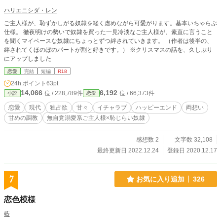
ハリエニシダ・レン
ご主人様が、恥ずかしがる奴隷を軽く虐めながら可愛がります。基本いちゃらぶ
仕様。 徹夜明けの勢いで奴隷を買った一見冷淡なご主人様が、素直に言うこと
を聞くマイペースな奴隷にちょっとずつ絆されていきます。 （作者は後半の、
絆されてくほのぼのパートが割と好きです。） ※クリスマスの話を、久しぶり
にアップしました
恋愛
完結
短編
R18
24h.ポイント
63pt
14,066
6,192
位 / 228,789件
位 / 66,373件
小説
恋愛
恋愛
現代
独占欲
甘々
イチャラブ
ハッピーエンド
両想い
甘めの調教
無自覚溺愛系ご主人様×恥じらい奴隷
感想数 2
文字数 32,108
最終更新日 2022.12.24
登録日 2020.12.17
7
お気に入り追加
326
恋色模様
藍