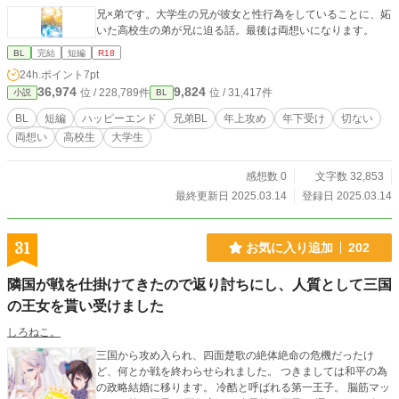
兄×弟です。大学生の兄が彼女と性行為をしていることに、妬
いた高校生の弟が兄に迫る話。最後は両想いになります。
BL
完結
短編
R18
24h.ポイント
7pt
36,974
9,824
位 / 228,789件
位 / 31,417件
小説
BL
BL
短編
ハッピーエンド
兄弟BL
年上攻め
年下受け
切ない
両想い
高校生
大学生
感想数 0
文字数 32,853
最終更新日 2025.03.14
登録日 2025.03.14
31
お気に入り追加
202
隣国が戦を仕掛けてきたので返り討ちにし、人質として三国
の王女を貰い受けました
しろねこ。
三国から攻め入られ、四面楚歌の絶体絶命の危機だったけ
ど、何とか戦を終わらせられました。 つきましては和平の為
の政略結婚に移ります。 冷酷と呼ばれる第一王子。 脳筋マッ