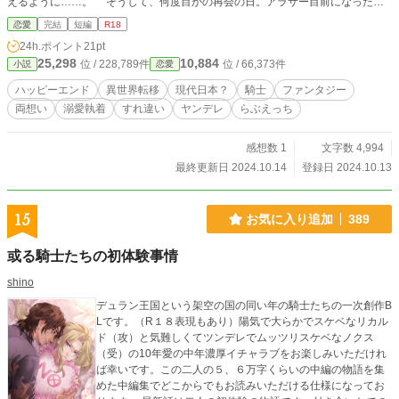
えるように……。 そうして、何度目かの再会の日。アラサー目前になった私
は、王女様との縁談話が出ているというレナードと四年ぶりに再会したのだけ
恋愛
完結
短編
R18
ど……？ ※ムーンライトの完結作品です
24h.ポイント
21pt
25,298
10,884
位 / 228,789件
位 / 66,373件
小説
恋愛
ハッピーエンド
異世界転移
現代日本？
騎士
ファンタジー
両想い
溺愛執着
すれ違い
ヤンデレ
らぶえっち
感想数 1
文字数 4,994
最終更新日 2024.10.14
登録日 2024.10.13
15
お気に入り追加
389
或る騎士たちの初体験事情
shino
デュラン王国という架空の国の同い年の騎士たちの一次創作B
Lです。（R１８表現もあり）陽気で大らかでスケベなリカル
ド（攻）と気難しくてツンデレでムッツリスケベなノクス
（受）の10年愛の中年濃厚イチャラブをお楽しみいただけれ
ば幸いです。この二人の５、６万字くらいの中編の物語を集
めた中編集でどこからでもお読みいただける仕様になってお