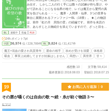
身共に特別な絆で結ばれ、二人は新たな人生の始まりへと踏
み出す。 しかし二人の行く手には数々の試練が待ち受け、や
がて訪れることになる仙界の地で、レイは魔王から驚愕の真
実を告げられる・・・。 魔界・人間界・仙界、3つの世界を
舞台に展開されるファンファジーBL（18禁）。 ★この物語
は、前作「虹の月 貝殻の雲」の続編です。 前作を未読の
方、あらすじと人物紹介を添えていますので、ざっと目を通
してから読んでください。 もしご興味をお持ちいただきまし
BL
連載中
長編
R18
たら、ぜひ最初から読んでもらえると嬉しいです。（前作は
24h.ポイント
7pt
約17万文字、厚めの文庫本1冊分くらいです） ・攻→あら
36,974
9,824
位 / 228,789件
位 / 31,417件
小説
BL
ゆる能力に秀でた完璧な王。レイを溺愛するあまり時折暴
走。S気あり。 ・受→愛され気質の優しい青年。3つの種族
魔王×混血の愛され気質青年
運命の相手
攻めが受けを溺愛
体格差
の血を宿した混血のため、複雑な立ち位置。 ★前作「虹の
吸血
事実上結婚してますが妊娠はしません
両想い
異世界
甘々
月 貝殻の雲」を読んでくださった方、ありがとうございま
した。 今作「滅びの序曲 希望の歌」は、ちょうど前作のラ
ストシーン直後から始まります。 心身ともに結ばれたレイと
感想数 10
文字数 59,414
魔王の二人が、王宮の一角に設けられた＜最果ての間＞から
最終更新日 2018.08.03
登録日 2018.07.15
出て、＜霧の宮＞という迷宮に足を踏み入れるところからで
す。 レイと魔王、永遠の絆で結ばれた二人が辿る道筋を、一
緒に追いかけていただけますと、嬉しいです。 ★予告なしに
29
お気に入り追加
0
性描写が入ります。18歳未満の方はご注意ください。 ★誤字
脱字、その他なにか気になる点などありましたら、お気軽に
その唇が囁くのは自由の歌 〜続・糸が紡ぐ物語３〜
ご指摘ください。
ヒツジ
『透明な瞳が繋ぐ世界』から10年。26歳になったウタハは捜