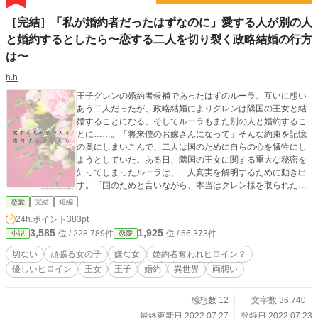
［完結］「私が婚約者だったはずなのに」愛する人が別の人
と婚約するとしたら〜恋する二人を切り裂く政略結婚の行方
は〜
h.h
王子グレンの婚約者候補であったはずのルーラ。互いに想い
あう二人だったが、政略結婚によりグレンは隣国の王女と結
婚することになる。そしてルーラもまた別の人と婚約するこ
とに……。「将来僕のお嫁さんになって」そんな約束を記憶
の奥にしまいこんで、二人は国のために自らの心を犠牲にし
ようとしていた。ある日、隣国の王女に関する重大な秘密を
知ってしまったルーラは、一人真実を解明するために動き出
す。「国のためと言いながら、本当はグレン様を取られたく
なだけなのかもしれないの」「国のためと言いながら、彼女
恋愛
完結
短編
を俺のものにしたくて抗っているみたいだ」 二人は再び手を
24h.ポイント
383pt
取り合うことができるのか……。 全23話で完結（すでに完結
3,585
1,925
位 / 228,789件
位 / 66,373件
小説
恋愛
済みで投稿しています）
切ない
頑張る女の子
嫌な女
婚約者奪われヒロイン？
優しいヒロイン
王女
王子
婚約
異世界
両想い
感想数 12
文字数 36,740
最終更新日 2022.07.27
登録日 2022.07.23