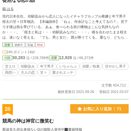
徒然なる恋の話
焔 はる
現代日本在住。 幼馴染みから恋人になったイチャラブカップル椎娜と年下男子
桜太の甘々日常物語。 【本編抜粋】 「ねぇ、何余計なこと考えてるの？」 見下
ろす瞳は熱を帯びている。 あぁ、食べられる前の獲物はこんな気持ちなの
か・・・。 「桜太と私は・・・幼馴染みなのに・・・」 瞳を合わせたまま桜太
は、迷いなく答える。 「でも、男と女だ」 唇が降りてくる。 重なり、どちらと
もなく、開いた唇の隙間から舌を絡める。 ～＊～＊～＊～＊～＊～＊～＊～＊
恋愛
連載中
長編
R18
～＊～＊～＊～＊～＊～＊～＊～＊～＊～ 関係を変える為の桜太の決意。 愛す
24h.ポイント
14pt
る事が生きる理由。 巡り逢い、愛する為に生まれてきた、運命に導かれた恋。
30,283
12,928
位 / 228,789件
位 / 66,373件
小説
恋愛
戸惑いながらも椎娜は愛されることを受け入れ、 ２人は幼馴染みから１人の男
と女へ。 官能的な愛し合い、仲良し、イチャラブは２人にとって当たり前にあ
甘エロ
幼馴染み
年下男子
いちゃらぶ
溺愛／執着
甘やかし男子
るべき姿。 甘々男子桜太と、愛され女子椎娜のお話です。 ～＊～＊～＊～＊～
両想い
大人の恋
甘々
愛されエッチ
＊～＊～＊～＊～＊～＊～＊～＊～＊～＊～＊～＊～＊～ 〖登場人物〗＊順次
追加します。 ・香月 椎梛（かつき しいな）(27)♀ 誕生日 12/24 身長 149cm(大
体ヒール➕６cm) ・時永 桜太（ときなが おうた）(24)♂ 誕生日 2/14 身長 185cm
文字数 454,712
～＊～＊～＊～＊～＊～＊～＊～＊～＊～＊～＊～＊～＊～＊～＊～＊～＊～
最終更新日 2021.09.26
登録日 2021.03.07
・椎梛大好きな桜太が、やらしさ全開でイチャラブです。 ・かなり過激内容で
す、ご注意下さい(五夜以降『中出し』表現あります) ・イチャえろ、甘えろがか
なりあります。 ・桜太は椎娜を求めるのが生きる理由で本能です。 ＊それぞれs
26
お気に入り追加
71
ideのページがあります。 ＊公開後の誤字脱字修正、加筆修正があります。 ～＊
～＊～＊～＊～＊～＊～＊～＊～＊～＊～＊～＊～＊～＊～＊～＊～＊～ ＊更
競馬の神は神官に微笑む
新に関して：7/6変更しました。 執筆状況の為更新不定期なるかもしれないで
す。 1日1回は更新したい。 ～＊～＊～＊～＊～＊～＊～＊～＊～＊～＊～＊～
斯波良久@出来損ないΩの猫獣人発売中
書籍情報