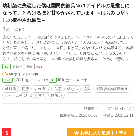
幼馴染に失恋した僕は国民的彼氏No.1アイドルの最推しに
なって、とろけるほど甘やかされています ～はちみつ尽く
しの癒やされ彼氏～
子犬一 はぁて
失恋したら、アイドルの彼氏ができました。ハニーメルトキスみたいにあまくて
とろける恋をした。 幼馴染の君は、7歳のとき 「大人になったら結婚してね」
と僕に言って笑った。 そして──今日、君は僕じゃない別の人と結婚する。 結婚
式で花束を渡す時に胸が痛いんだ。 「こいつ、幼馴染なんだ。センスいいだ
ろ？」 誇らしげに笑う君と、その隣で微笑む綺麗な奥さん。 叶わない恋だって
わかってる。 それでも、氷砂糖みたいに君との甘い思い出を、僕だけの宝箱に
BL
連載中
長編
R18
しまって生きていく。 君の幸せを願うことだけが、僕にできる最後の恋だか
24h.ポイント
782pt
ら。 そう思って、失恋の悲しみを猫カフェで埋めていたある日のこと。 僕
1,811
300
位 / 228,789件
位 / 31,417件
小説
BL
は“彼“に出逢った。 その人は僕に愛を教えてくれる人でした。 はちみつみたい
に甘くてやさしくてとろける恋。ハニーメルトキスって言葉が似合う人。 そし
幼馴染
初恋
すれ違い
失恋
切ない
溺愛
溺愛攻め×健気受け
て僕はどうやら彼の最推しになってしまったらしいんです。 けれど、彼の生き
アイドル×会社員
甘々
両想い
方は僕とはまるで正反対で──。 『国民的彼氏No.1』カリスマアイドル×失恋
したてほやほやの広報部会社員 ──────────── 作品へのご感想ありがとう
ございます♡♡ わたしの押し間違いで、ネタバレあり表示になってしまいまし
感想数 4
文字数 71,617
た。 変更ができないようなので、こちらでお知らせさせていただきます(*^^*) ご
最終更新日 2026.08.07
登録日 2025.12.11
感想とても嬉しいです！ありがとうございます。 ✩タイトル変更のお知らせ✩
(旧) 昔「結婚しよう」と言ってくれた幼馴染は今日、僕以外の人と結婚する
2
お気に入り追加
1,554