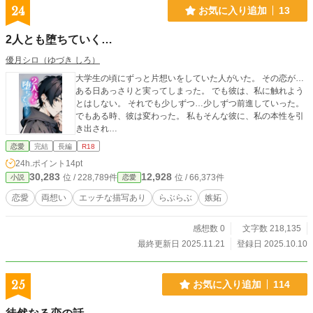
24
お気に入り追加
13
2人とも堕ちていく…
優月シロ（ゆづき しろ）
大学生の頃にずっと片想いをしていた人がいた。 その恋が…
ある日あっさりと実ってしまった。 でも彼は、私に触れよう
とはしない。 それでも少しずつ…少しずつ前進していった。
でもある時、彼は変わった。 私もそんな彼に、私の本性を引
き出され…
恋愛
完結
長編
R18
24h.ポイント
14pt
30,283
12,928
位 / 228,789件
位 / 66,373件
小説
恋愛
恋愛
両想い
エッチな描写あり
らぶらぶ
嫉妬
感想数 0
文字数 218,135
最終更新日 2025.11.21
登録日 2025.10.10
25
お気に入り追加
114