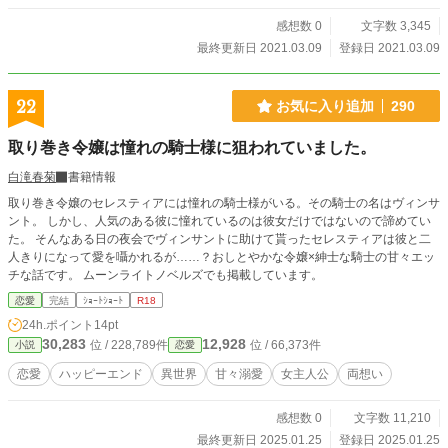
感想数 0
文字数 3,345
最終更新日 2021.03.09
登録日 2021.03.09
22
お気に入り追加
290
取り巻き令嬢は憧れの騎士様に狙われていました。
白滝春菊
書籍情報
取り巻き令嬢のセレスティアには憧れの騎士様がいる。その騎士の名はヴィンサ
ント。 しかし、人気のある彼に憧れているのは彼女だけではないので諦めてい
た。 そんなある日の夜会でヴィンサントに助けて貰ったセレスティアは彼と二
人きりになって愛を囁かれるが……？おしとやかな令嬢×紳士な騎士の甘々エッ
チな話です。 ムーンライトノベルズでも掲載しています。
恋愛
完結
ｼｮｰﾄｼｮｰﾄ
R18
24h.ポイント
14pt
30,283
12,928
位 / 228,789件
位 / 66,373件
小説
恋愛
恋愛
ハッピーエンド
異世界
甘々溺愛
女主人公
両想い
感想数 0
文字数 11,210
最終更新日 2025.01.25
登録日 2025.01.25