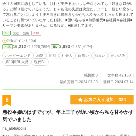
会社の同期に恋をしている。けれどモテるあいつは告白されても「好きな奴がい
る」と断り続けているそうだ。じゃあ俺の失恋は決定だ。よーし、新しい恋をし
て忘れることにしよう！後ろ向きに前向きな受がなんやかんやしっかり囲まれて
いることに気づいていなかったお話。 ■囲い込み攻✕無防備受■会社員✕会社員■
リーマン要素がありません。ゆる設定。■飲酒してます。
BL
完結
短編
R18
24h.ポイント
49pt
16,212
3,893
位 / 228,789件
位 / 31,417件
小説
BL
ハッピーエンド
溺愛
同期
社会人
両想い
勘違い
囲い込み
第13回BL大賞
現代BL
感想数 0
文字数 42,168
最終更新日 2024.07.30
登録日 2024.07.14
8
お気に入り追加
334
悪役令嬢のはずですが、年上王子が幼い頃から私を甘やかす
気でいました
ria_alphapolis