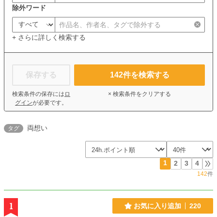
除外ワード
+ さらに詳しく検索する
保存する
142
件を検索する
検索条件の保存には
ロ
× 検索条件をクリアする
グイン
が必要です。
両想い
タグ
1
2
3
4
142
件
1
お気に入り追加
220