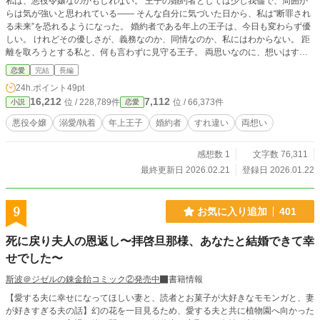
私は、悪役令嬢なのかもしれない。 王子の婚約者としては少し我儘で、周囲か
らは気が強いと思われている―― そんな自分に気づいた日から、私は“断罪され
る未来”を恐れるようになった。 婚約者である年上の王子は、今日も変わらず優
しい。 けれどその優しさが、義務なのか、同情なのか、私にはわからない。 距
離を取ろうとする私と、何も言わずに見守る王子。 両思いなのに、想いはすれ
違っていく。 けれど彼は知っている。 五歳下の婚約者が「我儘だ」と言われて
恋愛
完結
長編
いた幼い頃から、 そのすべてが可愛くて仕方なかったことを。 ――我儘でい
24h.ポイント
49pt
い。 そう決めたのは、ずっと昔のことだった。 悪役令嬢だと勘違いしている少
16,212
7,112
位 / 228,789件
位 / 66,373件
小説
恋愛
女と、 溺愛を隠し続ける年上王子の、すれ違い恋愛ファンタジー。 ※溺愛保証
／王子視点あり／幼少期エピソードあり
悪役令嬢
溺愛/執着
年上王子
婚約者
すれ違い
両想い
感想数 1
文字数 76,311
最終更新日 2026.02.21
登録日 2026.01.22
9
お気に入り追加
401
死に戻り夫人の恩返し〜拝啓旦那様、あなたと結婚できて幸
せでした〜
斯波＠ジゼルの錬金飴コミック②発売中
書籍情報
【愛する夫に幸せになってほしい妻と、読者とお菓子が大好きなモモンガと、妻
が好きすぎる夫の話】幻の花を一目見るため、愛する夫と共に植物園へ向かった