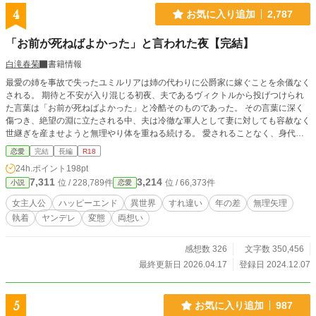
4
お気に入り追加
2,787
「お前が死ねばよかった」と言われた夜【完結】
白滝春菊
書籍情報
最愛の姉を事故で失ったユミルリアは姉の代わりに公爵家に嫁ぐことを余儀なく
される。 期待と不安が入り混じる初夜、夫であるヴィクトルから投げつけられ
た言葉は「お前が死ねばよかった」と冷酷そのものであった。 その言葉に深く
傷つき、絶望の淵に立たされる中、夫は冷徹な軍人として妻に対しても容赦なく
世継ぎを産ませようと無理やり体を重ねる続ける。 愛されることなく、身代わ
りの花嫁として冷徹な夫に迫られる中で二人の関係は次第に悪化していく物語。
恋愛
完結
長編
R18
ムーンライトノベルズでも掲載します。 サブタイトル横の※マークはR18回に
24h.ポイント
198pt
なります。
7,311
3,214
位 / 228,789件
位 / 66,373件
小説
恋愛
女主人公
ハッピーエンド
異世界
すれ違い
年の差
無理矢理
執着
ヤンデレ
変態
両想い
感想数 326
文字数 350,456
最終更新日 2026.04.17
登録日 2024.12.07
5
お気に入り追加
987