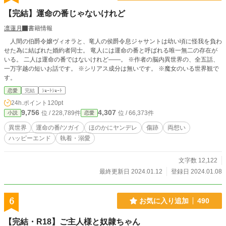
【完結】運命の番じゃないけれど
凛蓮月
書籍情報
人間の伯爵令嬢ヴィオラと、竜人の侯爵令息ジャサントは幼い頃に怪我を負わ
せた為に結ばれた婚約者同士。 竜人には運命の番と呼ばれる唯一無二の存在が
いる。 二人は運命の番ではないけれど――。 ※作者の脳内異世界の、全五話、
一万字越の短いお話です。 ※シリアス成分は無いです。 ※魔女のいる世界観で
す。
恋愛
完結
ｼｮｰﾄｼｮｰﾄ
24h.ポイント
120pt
9,756
4,307
位 / 228,789件
位 / 66,373件
小説
恋愛
異世界
運命の番/ツガイ
ほのかにヤンデレ
傷跡
両想い
ハッピーエンド
執着・溺愛
文字数 12,122
最終更新日 2024.01.12
登録日 2024.01.08
6
お気に入り追加
490
【完結・R18】ご主人様と奴隷ちゃん