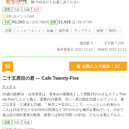
険 ※ゆるりとお楽しみください
恋愛
完結
短編
R15
24h.ポイント
14pt
30,283
12,928
位 / 228,789件
位 / 66,373件
小説
恋愛
恋愛
ハッピーエンド
短編
婚約者
サングラス
秘密
両想い
感想数 0
文字数 7,790
最終更新日 2021.12.12
登録日 2021.12.12
20
お気に入り追加
22
二十五席目の君 ― Cafe Twenty-Five
チャチャ
25歳の総務OL・白石侑里は、昼休みの避難先として席数25の小さなカフェ“Twe
nty-Five”にたどり着く。窓際の25番席、月に一度の限定25皿ミルフィーユ、無
口な店主・三浦湊も25歳。「毎月二十五日にここで」——ふとした約束から、
二人は25文字のメモや25分の同席など“25”の小さな儀式を重ねていく。やがて
湊は店の契約更新の岐路、侑里には本社25階への打診。どちらを選んでも人生
は動く。でも、簡単じゃない。クリスマスの12月25日、25番席で交わされる答
恋愛
完結
長編
えは、数字の向こうにある“ふつうでやさしい恋”。読むほど数字が好きになる、