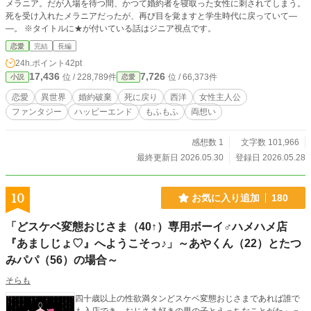
メラニア。だが入場を待つ間、かつて婚約者を寝取った女性に刺されてしまう。
死を受け入れたメラニアだったが、再び目を覚ますと学生時代に戻っていて―
―。 ※タイトルに★が付いている話はジニア視点です。
恋愛
完結
長編
24h.ポイント
42pt
17,436
7,726
位 / 228,789件
位 / 66,373件
小説
恋愛
恋愛
異世界
婚約破棄
死に戻り
西洋
女性主人公
ファンタジー
ハッピーエンド
もふもふ
両想い
感想数 1
文字数 101,966
最終更新日 2026.05.30
登録日 2026.05.28
10
お気に入り追加
180
「どスケベ変態おじさま（40↑）専用ボーイ♂ハメハメ店
『あましじょ♡』へようこそっ♪」～あやくん（22）とたつ
みパパ（56）の場合～
そらも
四十歳以上の性欲満タンどスケベ変態おじさまであれば誰で