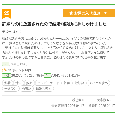
23
お気に入り追加
19
許嫁なのに放置されたので結婚相談所に押しかけました
子犬一 はぁて
結婚相談所を訪れた受け。 結婚したい──ただそれだけの理由で来たはずなの
に、 担当として現れたのは、忙しくてなかなか会えない許嫁の攻めだった。
「受けくんに結婚は必要ない」 そう言い切る攻めに対して、 会えない寂しさか
ら思わず押しかけてしまった受けは引き下がらない。 「放置プレイは嫌いで
す」 受けの真っ直ぐすぎる言葉に、攻めはため息をついて仕事を投げ出す。 気
づけば有給を使って早退し、 受けの望むままテーマパークへ。 小さい頃から変
BL
完結
短編
わらず、どこまでも追いかけてくる許嫁と、 そんな受けを放っておけない男
24h.ポイント
14pt
の、甘くて少しズレた恋の話。
30,283
7,645
位 / 228,789件
位 / 31,417件
小説
BL
溺愛
甘々
嫉妬
ハッピーエンド
許嫁
幼馴染
スパダリ攻め
一途受け
両想い
結婚相談所
感想数 0
文字数 661
最終更新日 2026.04.17
登録日 2026.04.17