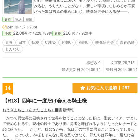
かれ、映像研究会に誘い、モデルとして活動してほしいと頼
み込む。やりたいことがなく、新しい環境になじめるか不安
だった凛は吉原の求めに応じ、映像研究会に入るが——。
青春
完結
短編
24h.ポイント
28pt
22,084
216
位 / 228,789件
位 / 7,920件
小説
青春
青春
日常
転校
幼馴染
片想い
両想い
映像研究会
青春恋愛
じんわり
感想数 0
文字数 29,715
最終更新日 2024.06.14
登録日 2024.06.14
14
お気に入り追加
257
【R18】四年に一度だけ会える騎士様
おうぎまちこ（あきたこまち）
書籍情報
かつて異世界に召喚されて世界を救うことになった私は、聖女ディアーナとし
て崇められる中、現地の騎士であり後に勇者と呼ばれるようになったレナードと
恋に落ちた。 だけど、残念ながら、私は元の世界に帰ることになってしまっ
た。 とはいえ、神様もそんなに意地悪ではなく、私たちは四年に一度だけ会