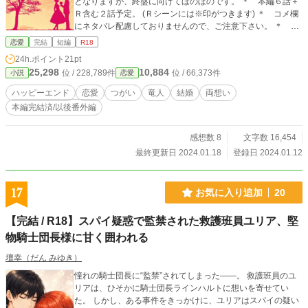
となりますが、終盤に向けてほのぼのです。 ＊ 本編６話＋
Ｒ含む２話予定。 (Ｒシーンには※印がつきます) ＊ コメ欄
にネタバレ配慮しておりませんので、ご注意下さい。 ＊ Ca
nvaさまで作成した画像を使用しております。
恋愛
完結
短編
R18
24h.ポイント
21pt
25,298
10,884
位 / 228,789件
位 / 66,373件
小説
恋愛
ハッピーエンド
恋愛
つがい
竜人
結婚
両想い
本編完結済/以後番外編
感想数 8
文字数 16,454
最終更新日 2024.01.18
登録日 2024.01.12
17
お気に入り追加
20
【完結 / R18】スパイ疑惑で監禁された救護班員ユリア、堅
物騎士団長様に甘く囲われる
壇幸（だん みゆき）
憧れの騎士団長に“監禁”されてしまった――。 救護班員のユ
リアは、ひそかに騎士団長ラインハルトに想いを寄せてい
た。 しかし、ある事件をきっかけに、ユリアはスパイの疑い