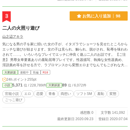
3
お気に入り追加
98
二人の火照り遊び
山之辺アキラ
気になる男の子を家に招いた女の子が、イタズラでショーツを見せたところから
エッチな遊びが始まります。女の子は見られ、触られ、脱がされ、恥辱を味わわ
されて……。 いろいろなプレイでエッチに仲良く遊ぶ二人のお話です。 【ご注
意】 男尊女卑要素ありの羞恥屈辱プレイです。性器描写、執拗な女性器責め、
淫語責め等を許せる方で、ラブロマンスから変態エロまでなんでもござれな大人
向け。血を見るハードプレイはありません。 ※2023年 改稿作業再開 改稿済み
大衆娯楽
連載中
長編
R18
の話のタイトルに一時的に◆を付けています
24h.ポイント
255pt
5,371
89
位 / 228,789件
位 / 6,072件
小説
大衆娯楽
官能小説
エロ
恋愛
青春
両想い
ソフトSM
羞恥
変態
ごっこ遊び
感想数 0
文字数 141,092
最終更新日 2020.09.23
登録日 2020.07.04