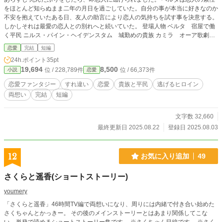
をほとんど知らぬまま二年の月日を過ごしていた。自分の事が本当に好きなのか
不安を抱えていたある日、友人の助言により恋人の気持ちを試す事を決意する。
しかしそれは最愛の恋人との別れへと続いていた。 登場人物 ベルタ 宿屋で働
く平民 ニルス・パイン・ヘイデンスタム 城勤めの貴族 カミラ オーア歌劇団
の団員 クヌート オーア歌劇団の団長でカミラの夫
恋愛
完結
短編
24h.ポイント
35pt
19,694
8,500
位 / 228,789件
位 / 66,373件
小説
恋愛
恋愛ファンタジー
すれ違い
恋愛
貴族と平民
逃げるヒロイン
両想い
完結
短編
文字数 32,660
最終更新日 2025.08.22
登録日 2025.08.03
12
お気に入り追加
49
さくらと遥香(ショートストーリー)
youmery
「さくらと遥香」46時間TV編で両想いになり、周りには内緒で付き合い始めた
さくちゃんとかっきー。 その後のメインストーリーとはあまり関係してこな