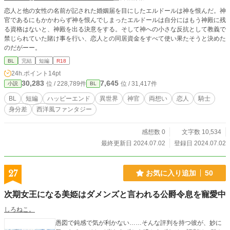
＊～＊～＊～＊～＊～＊～ ＊他社投稿サイトに掲載中。 ・pixiv：緋月 十彩(と
恋人と他の女性の名前が記された婚姻届を目にしたエルドールは神を恨んだ。神
いろ) （pixivFANBOXにてスピンオフやサイドストーリーも公開中） ・小説家に
官であるにもかかわらず神を恨んでしまったエルドールは自分にはもう神殿に残
なろう(ムーンライトノベルズ)：ほむら はる
る資格はないと、神殿を出る決意をする。そして神への小さな反抗として教義で
禁じられていた賭け事を行い、恋人との同居資金をすべて使い果たそうと決めた
のだがーー。
BL
完結
短編
R18
24h.ポイント
14pt
30,283
7,645
位 / 228,789件
位 / 31,417件
小説
BL
BL
短編
ハッピーエンド
異世界
神官
両想い
恋人
騎士
身分差
西洋風ファンタジー
感想数 0
文字数 10,534
最終更新日 2024.07.02
登録日 2024.07.02
27
お気に入り追加
50
次期女王になる美姫はダメンズと言われる公爵令息を寵愛中
しろねこ。
愚図で鈍感で気が利かない……そんな評判を持つ彼が、妙に