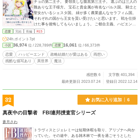
チョの第二王子。 要領良しな腹黒第三王子。 選ぶのは三人の
難ありな王子様方。 宝石と貴金属が有名なパルス国。 騎士と
聖女がいるシェスタ国。 緑が多く農業盛んなセラフィム国。
それぞれの国から王女を貰い受けたいと思います。 戦を仕掛
けた事を後悔してもらいましょう。 ご都合主義、ハピエン、
両片想い大好きな作者による作品です。 現在10万字以上とな
恋愛
完結
長編
R15
っています、私の作品で一番長いです。 基本甘々です。 同名
24h.ポイント
7pt
キャラにて、様々な作品を書いています。 作品によりキャラ
36,974
16,061
位 / 228,789件
位 / 66,373件
小説
恋愛
の性格、立場が違いますので、それぞれの差分をお楽しみ下
さい。 全員ではないですが、イメージイラストあります。 皆
恋愛
ハッピーエンド
政略結婚だが愛はある
両想い
様の心に残るような、そして自分の好みを詰め込んだ甘々な
残酷な描写あり
異世界
魔法
作品を書いていきますので、よろしくお願い致します(*´ω｀*)
カクヨムさんでも投稿中で、そちらでコンテスト参加してい
る作品となりますm(_ _)m 小説家になろうさん、ネオページ
感想数 6
文字数 401,394
さんでも掲載中。
最終更新日 2023.07.24
登録日 2022.12.14
32
お気に入り追加
6
真夜中の目撃者 FBI連邦捜査官シリーズ
蒼月さわ
トラヴィスとジェレミーは短期休暇を取り、アリゾナへ向か
っていた。その途中、ある雑木林で一夜を過ごそうとした