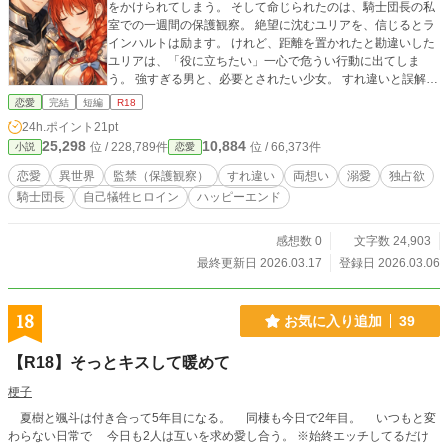
をかけられてしまう。 そして命じられたのは、騎士団長の私
室での一週間の保護観察。 絶望に沈むユリアを、信じるとラ
インハルトは励ます。 けれど、距離を置かれたと勘違いした
ユリアは、「役に立ちたい」一心で危うい行動に出てしま
う。 強すぎる男と、必要とされたい少女。 すれ違いと誤解か
ら始まる、濃密な一週間の物語。 ※R18描写を含みます。 ※
恋愛
完結
短編
R18
全14話予定／完結まで毎日更新予定です。 ※表紙イラストは
24h.ポイント
21pt
AI生成画像を使用しています（画像内に表記あり）。
25,298
10,884
位 / 228,789件
位 / 66,373件
小説
恋愛
恋愛
異世界
監禁（保護観察）
すれ違い
両想い
溺愛
独占欲
騎士団長
自己犠牲ヒロイン
ハッピーエンド
感想数 0
文字数 24,903
最終更新日 2026.03.17
登録日 2026.03.06
18
お気に入り追加
39
【R18】そっとキスして暖めて
梗子
夏樹と颯斗は付き合って5年目になる。 同棲も今日で2年目。 いつもと変
わらない日常で 今日も2人は互いを求め愛し合う。 ※始終エッチしてるだけ