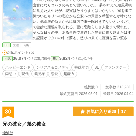
査官になりコハクのもとで働いていた。 夢を叶えて順風満帆
に見えた人生だが、現実はそううまくはいかない。 家を出て
気づいたキリへの恋心から公安への異動を希望するが叶わな
い。他部署の新人からは班内で唯一腕付きでないというだけ
で微妙な距離を取られる。更に恋敵らしき人物まで現れた。
そんな日々の中、ある事件で遭遇した光景に乗り越えたはず
の記憶がウタハの中で蘇る。怒りの果てに謹慎を言い渡され
たウタハのもとを訪れたキリ。そこで２人はお互いが相手に
BL
完結
長編
とって、自分にとって、どんな存在なのかを知るのだった。
24h.ポイント
7pt
過去からから逃れられないウタハ×自分の心の闇に巻き込みた
36,974
9,824
位 / 228,789件
位 / 31,417件
小説
BL
くないキリの、お互いを見つけるまでの物語 『熱を知らない
虎の手は』『透明な瞳が繋ぐ世界』という連作の続きになり
ハッピーエンド
シリアス＆コメディ
特殊能力
BL
ファンタジー
ます。 続編『空の箱に愛を育てて』アップしました。 ※直接
両想い
現代
義兄弟
恋愛
超能力
的な描写は手を握ったりキスしたりくらいです。 ただ手脚が
再生する人達が出てくるので、手を切り落とす描写などはで
てきます。苦手な方はご注意ください。 表紙はAIイラストで
感想数 0
文字数 213,281
す。
最終更新日 2026.05.01
登録日 2026.04.04
30
お気に入り追加
17
兄の彼女／弟の彼女
逢波弦