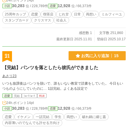
24h.ポイント
14pt
ささやかな幸福の物語。
30,283
12,928
位 / 228,789件
位 / 66,373件
小説
恋愛
25周年カップ
恋愛
喫茶店
じれ甘
日常
両想い
ミルフィーユ
スタンプカード
クリスマス
社会人
感想数 1
文字数 251,860
最終更新日 2025.11.01
登録日 2025.10.17
21
お気に入り追加
15
【完結】パンツを落としたら彼氏ができました
あさリ23
いつも放課後はパンツを脱いで、誰もいない教室で読書をしていた。 今日もい
つものようにしていたのに… 1話完結。よくある設定で
恋愛
完結
ｼｮｰﾄｼｮｰﾄ
R18
24h.ポイント
14pt
30,283
12,928
位 / 228,789件
位 / 66,373件
小説
恋愛
恋愛
イケメン
一話完結
学生
両想い
破れ鍋に綴じ蓋
内容薄いのでなんでも許せる方向け