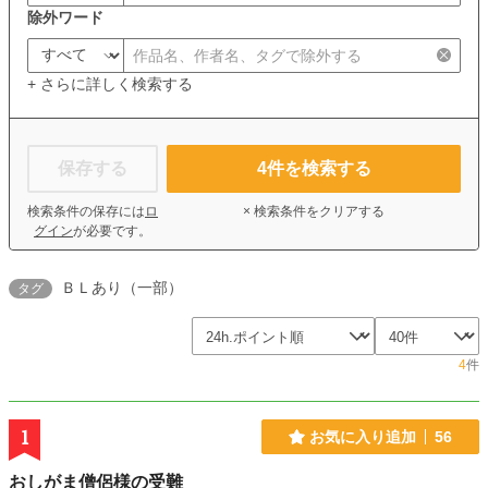
除外ワード
+ さらに詳しく検索する
保存する
4
件を検索する
検索条件の保存には
ロ
× 検索条件をクリアする
グイン
が必要です。
ＢＬあり（一部）
タグ
4
件
1
お気に入り追加
56
おしがま僧侶様の受難