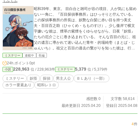
てふてふ
ルクバック侯爵は、なんとスタンリー子爵家の長男、14歳に
昭和39年、東京。 目白台と雑司が谷の境目、人が気にも留め
なるカーティスを女装させて後宮入りさせることにした。
ない一角に、『百目探偵事務所』はひっそりと佇んでいる。
カーティスは貴族学園首席合格通知に歓喜していたその日、
この探偵事務所の所長は、妖艶な白髪に赤い目を持つ美丈
祖父から後宮入り宣告される。カーティスは無謀すぎる、バ
夫・百目百之助（ひゃくめ・もものすけ）。少し傲岸で横文
レたら一族郎党破滅だと喚くが、既に決まったことで、カメ
字嫌いな彼は、煙草の紫煙をくゆらせながら、日夜『妖怪』
リアの後宮入りと同時に、病気を理由にカーティスを後宮か
たちの厄介ごとに巻き込まれている。 そんな百目の元に、祖
ら出す算段だと祖父は言った。 カーティスは、ウェスリー
父の遺言に導かれて迷い込んだ青年・的場純壱（まとば・じ
子爵の妾の子供として、コーデリア・ブーケと名を変え、ベ
ゅんいち）。祖父と百目の過去の繋がりを知った彼は、行く
ルクバック侯爵の養女として後宮入りさせられた。皇帝に興
当てもなく事務所に居座ることに。 百目の相棒にして斬るこ
味を持たれぬよう、悪趣味なドレスの下に専用の肉襦袢を着
ミステリー
連載中
長編
とが大好きな青年・鎌鼬（かまいたち）や、純喫茶ナミヤマ
て、似合わない派手な化粧をつけて醜女に見せかけ、皇帝に
24h.ポイント
0pt
のマスターにして焔を操る妖怪・波山（ばさん）らを巻き込
興味を持たれないよう心がけた。だが悪目立ちしたことで逆
228,963
5,379
位 / 228,963件
位 / 5,379件
小説
ミステリー
んで、人間界と妖怪界をまたぐ不思議な事件を追いかける。
にヴァイゼ皇帝の関心を引いてしまった。 皇帝の寵愛を受
今日も探偵事務所には、厄介な事件を抱えた妖怪や人間たち
ける身となったが、カーティスはそれがいつまで経っても苦
ミステリー
妖怪
探偵
男主人公
ＢＬあり（一部）
が訪れる。 これは、人と妖が織りなす、愉快で少し切ない、
痛でしかない。早くカメリアが適齢期になって交代出来れば
ホラー要素あり
昭和レトロ
昭和の妖怪譚。
いいが、カーティスに耽溺する皇帝は彼を離すつもりはな
い。 そんな囚われの鳥を救うため、立ち上がったのは、カ
感想数 0
文字数 58,614
ーティスの師匠ナユタ博士と偏屈友人のランスだった。後宮
最終更新日 2025.04.20
登録日 2025.04.08
からカーティスを解放する為、師匠と友人の取った苛烈な手
段とは？
4
件