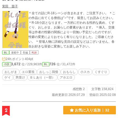
実田 苗子
＊全ての話にR-18シーンが含まれます、ご注意下さい。 ＊こ
の作品に出てくる僧侶は"♂"です、留意してお読みください。
＊R-18小説となります。一方的に行われる性的な責め、くす
ぐり、おしがま、お漏らしの要素があります。 ＊挿入、交接
等は作者の性癖の関係により一切無い予定だったのですが、
性癖の変更によりおそらく有りになりました。ご容赦くださ
い。 ＊登場人物に詳細な見目の設定などはございません、各
自お好きな容姿に変換してお楽しみ下さい。
BL
連載中
長編
R18
24h.ポイント
404pt
3,672
726
位 / 228,963件
位 / 31,472件
小説
BL
おしがま
エロ重視
おしっこ我慢
おもらし
小スカ
くすぐり
ゲイ
男受け
ＢＬあり（一部）
アホエロ
感想数 2
文字数 158,824
最終更新日 2026.07.29
登録日 2025.02.08
2
お気に入り追加
32