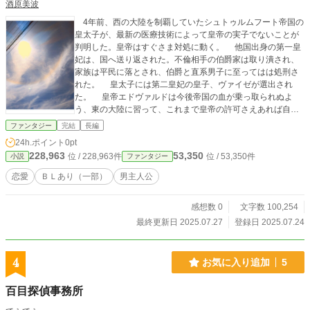
酒原美波
4年前、西の大陸を制覇していたシュトゥルムフート帝国の
皇太子が、最新の医療技術によって皇帝の実子でないことが
判明した。皇帝はすぐさま対処に動く。 他国出身の第一皇
妃は、国へ送り返された。不倫相手の伯爵家は取り潰され、
家族は平民に落とされ、伯爵と直系男子に至ってはは処刑さ
れた。 皇太子には第二皇妃の皇子、ヴァイゼが選出され
た。 皇帝エドヴァルドは今後帝国の血が乗っ取られぬよ
う、東の大陸に習って、これまで皇帝の許可さえあれば自由
に後宮に入れた男性（親族、護衛騎士を含む）は立ち入り禁
ファンタジー
完結
長編
止となり、妃は里帰りも出来ない籠の鳥となった。 そして
24h.ポイント
0pt
騒動から３年後、エドヴァルド皇帝は若い側室と行為中に発
228,963
53,350
位 / 228,963件
位 / 53,350件
小説
ファンタジー
作で崩御。 18歳になったヴァイゼが皇帝に即位した。エドヴ
ァルドの後宮から、25歳以下の前皇帝の手がついていない妃
恋愛
ＢＬあり（一部）
男主人公
は、そのままヴァイゼの後宮に移った。後宮の妃は、皇帝エ
ドヴァルドにとっては愛の対象だったが、ヴァイゼにとって
感想数 0
文字数 100,254
は子を産ませるための道具、もしくは人質でしかなかった。
人質同然となる高位貴族令嬢を出していない貴族は、妃を
最終更新日 2025.07.27
登録日 2025.07.24
出すように促される。 これがベルクバック侯爵を大いに悩
ませた。ベルクバック侯爵一族は女子が生まれにくい家系だ
ったのだ。ベルクバック侯爵の長男のスタンリー伯爵の娘カ
4
お気に入り追加
5
メリアは、11歳。後宮入り可能年齢は13歳から。 次男ウェ
スリー子爵家は息子3人しかいない。カメリアが後宮入り出来
百目探偵事務所
るまで、親族から中継ぎの養女を迎えようにも、ベルクバッ
ク侯爵は出遅れた。 圧力が日々強くなる中、悩んだ末にベ