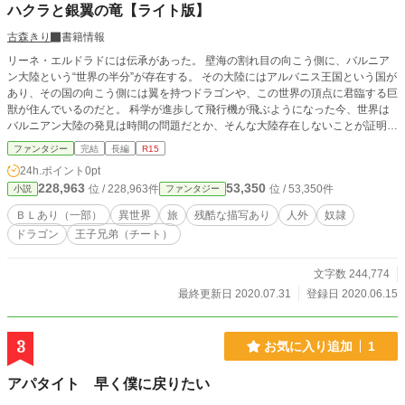
ハクラと銀翼の竜【ライト版】
古森きり
書籍情報
リーネ・エルドラドには伝承があった。 壁海の割れ目の向こう側に、バルニア
ン大陸という“世界の半分”が存在する。 その大陸にはアルバニス王国という国が
あり、その国の向こう側には翼を持つドラゴンや、この世界の頂点に君臨する巨
獣が住んでいるのだと。 科学が進歩して飛行機が飛ぶようになった今、世界は
バルニアン大陸の発見は時間の問題だとか、そんな大陸存在しないことが証明さ
れるんだとか、色々と言われているけれど…。 ※『ポケットBLノベルクラブ』
ファンタジー
完結
長編
R15
様より『小説家になろう』様へ加筆修正して完全転載したものです。『ポケット
24h.ポイント
0pt
BLノベルクラブ』に投稿した方は削除致しました。 ※15禁、ボーイズラブはあ
228,963
53,350
位 / 228,963件
位 / 53,350件
小説
ファンタジー
くまでも保険的なもので、そこまで激しい表現は期待されませんようお願いしま
す。多分。BLとして書いたやつなんですこれでも。おかしいな。 しかし本作に
ＢＬあり（一部）
異世界
旅
残酷な描写あり
人外
奴隷
は残酷な表現やBL（近親相姦系など）の性的表現がありますのでご注意下さ
ドラゴン
王子兄弟（チート）
い。 ※ミッドナイトノベルズさんに投稿してある『ハクラと銀翼の竜』の残酷
表現、性的表現をやや軽〜くしたライト版になります。多分、ライトになってい
るはず。そこそこ読みやすくなって……ればいいなぁ。 ※小説家になろうさ
文字数 244,774
ん、アルファポリスさん、カクヨムさん、ツギクルさん（外部URL）にも掲載
最終更新日 2020.07.31
登録日 2020.06.15
しております。
3
お気に入り追加
1
アパタイト 早く僕に戻りたい