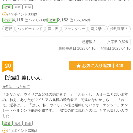
た同様に婚約破棄を謳い、皆の前で発表する。 「王太子と聖女が結婚するのは
恋愛
完結
短編
当然だろ？」 この国の伝承で、建国の際に王太子の手助けをした聖女は平民の
24h.ポイント
333pt
出でありながら王太子と結婚をし、後の王妃となっている。 聖女は治癒と癒や
4,115
2,152
位 / 228,633件
位 / 66,326件
小説
恋愛
しの魔法を持ち、他にも魔物を退けられる力があるという。 魔法を使えないレ
ナンとは大違いだ。 それ故に聖女と認められたアリスは、王太子であるエリッ
恋愛
ハッピーエンド
異世界
ファンタジー
両片思い
婚約破棄？
クの妻になる！ というのだが…… 「これは何の余興でしょう？ エリック様
に似ている方まで用意して」 そう言うレナンの顔色はかなり悪い。 この状況を
感想数 3
文字数 9,626
まともに受け止めたくないようだ。 そんな彼女を支えるようにして控えていた
護衛騎士は寄り添った。 彼女の気持ちまでも守るかのように。 ハピエン、ご都
最終更新日 2023.04.10
登録日 2023.04.10
合主義、両思いが大好きです。 同名キャラで様々な話を書いています。 話によ
り立場や家名が変わりますが、基本の性格は変わりません。 お気に入りのキャ
ラ達の、色々なシチュエーションの話がみたくてこのような形式で書いていま
20
お気に入り追加
448
す。 中編くらいで前後の模様を書けたら書きたいです(^^) カクヨムさんでも掲
載中。
【完結】美しい人。
❄️冬は つとめて
「あなたが、ウイリアム兄様の婚約者？ 」 「わたくし、カミーユと言います
の。ねえ、あなたがウイリアム兄様の婚約者で、間違いないかしら。」 「ね
え、返事は。」 「はい。私、ウイリアム様と婚約しています ナンシー。ナン
シー・ヘルシンキ伯爵令嬢です。」 彼女の前に現れたのは、とても美しい人で
した。
恋愛
完結
長編
24h.ポイント
326pt