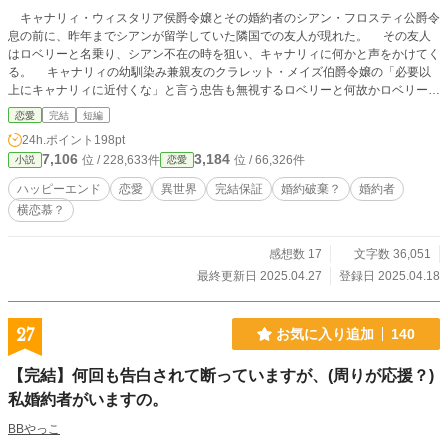
キャナリィ・ウィスタリア侯爵令嬢とその婚約者のシアン・フロスティ公爵令
息の前に、昨年までシアンが留学していた隣国での友人が現れた。 その友人
はロベリーと名乗り、シアン不在の時を狙い、キャナリィに何かと声をかけてく
る。 キャナリィの幼馴染み兼親友のクラレット・メイズ伯爵令嬢の「必要以
上にキャナリィに近付くな」と言う忠告も無視するロベリーと何故かロベリーを
受け入れるキャナリィ。 キャナリィの不貞の噂が学園に流れる中開かれた新
恋愛
完結
短編
入生歓迎のガーデンパーティーで、ロベリーに心惹かれた令嬢によってそれは取
24h.ポイント
198pt
り返しのつかない事態にまで発展してしまう。 「で、まずはあなたが私に嫌が
7,106
3,184
位 / 228,633件
位 / 66,326件
小説
恋愛
らせをする理由をお聞かせいだいても宜しいかしら？──」 キャナリィに近付
くロベリーの目的は？ 不貞を疑われたキャナリィは無事にその場を収めるこ
ハッピーエンド
恋愛
異世界
完結保証
婚約破棄？
婚約者
とが出来るのだろうか？ ---------- 覗いて頂いてありがとうございます。 ★2025.
横恋慕？
4.26HOTランキング１位になりました。読んでくださったかた、ありがとうご
ざいます(^-^) ★このお話は「で。」シリーズの第二弾です。 第一弾「で、私が
その方に嫌がらせをする理由をお聞かせいただいても？」 第三弾「で、あなた
感想数 17
文字数 36,051
が彼に嫌がらせをする理由をお話しいただいても？」 どれも女性向けHOTラン
最終更新日 2025.04.27
登録日 2025.04.18
キングに入りました。良かったら覗いてみてくださいね。 (*´▽`人)ｱﾘｶﾞﾄｳ
27
お気に入り追加
140
【完結】何回も告白されて断っていますが、(周りが応援？)
私婚約者がいますの。
BBやっこ