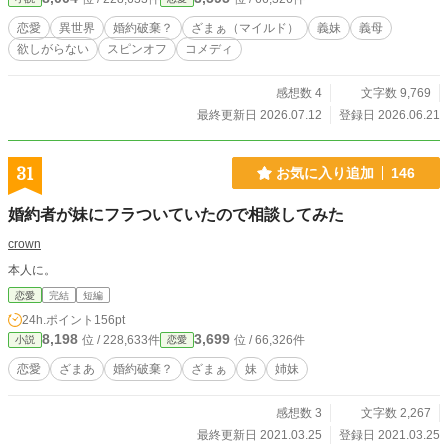
のネックレス素敵ね』と微笑んだ義妹は、何も欲しがっていない件について（※
本作） ・3作目：追放されない重戦士は、商人になりたかっただけなのに ・4作
恋愛
異世界
婚約破棄？
ざまぁ（マイルド）
義妹
義母
目：婚約破棄で返り討ちにされた元王子、「真実の愛」で世界を救う？
欲しがらない
スピンオフ
コメディ
感想数 4
文字数 9,769
最終更新日 2026.07.12
登録日 2026.06.21
31
お気に入り追加
146
婚約者が妹にフラついていたので相談してみた
crown
本人に。
恋愛
完結
短編
24h.ポイント
156pt
8,198
3,699
位 / 228,633件
位 / 66,326件
小説
恋愛
恋愛
ざまあ
婚約破棄？
ざまぁ
妹
姉妹
感想数 3
文字数 2,267
最終更新日 2021.03.25
登録日 2021.03.25