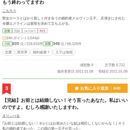
もう終わってますわ
こもろう
聖女ローラとばかり親しく付き合うの婚約者メルヴィン王子。 爪弾きにされた
令嬢エメラインは覚悟を決めて立ち上がる。
恋愛
完結
ｼｮｰﾄｼｮｰﾄ
R15
24h.ポイント
2,044pt
605
348
位 / 228,633件
位 / 66,326件
小説
恋愛
恋愛
異世界
婚約破棄？
王子は無能
感想数 6
文字数 6,722
最終更新日 2021.01.08
登録日 2021.01.08
3
お気に入り追加
640
【完結】お前とは結婚しない！そう言ったあなた。私はいい
のですよ。むしろ感謝いたしますわ。
まりぃべる
｢お前とは結婚しない！オレにはお前みたいな奴は相応しくないからな！｣ そう
私の婚約者であった、この国の第一王子が言った。