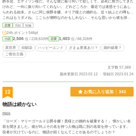
爵令息、エディソン様だ。そんな彼に振り向いて欲しくて、必死に努力してきた
けれど、一向に振り向いてくれない。 どれどころか、最近では迷惑そうにあし
らわれる始末。さらに同じ侯爵令嬢、ネリア様との婚約も、近々結ぶとの噂も…
これはもうダメね、ここらが潮時なのかもしれない… そんな思いから彼を諦め
る事を決意したのだが… 5万文字ちょっとの短めのお話で、テンポも早めです。
恋愛
完結
短編
よろしくお願いしますm(__)m
24h.ポイント
546pt
2,506
1,403
位 / 228,633件
位 / 66,326件
小説
恋愛
異世界
幼馴染
ハッピーエンド
ざまぁ要素あり？
婚約破棄？
ご都合主義
文字数 57,389
最終更新日 2023.02.12
登録日 2023.01.24
12
お気に入り追加
343
物語は続かない
mios
「ローズ・マリーゴールド公爵令嬢！貴様との婚約を破棄する！」 懐かしい名
前を聞きました。彼が叫ぶその名を持つ人物は既に別の名前を持っています。
役者が欠けているのに、物語が続くなんてことがあるのでしょうか？