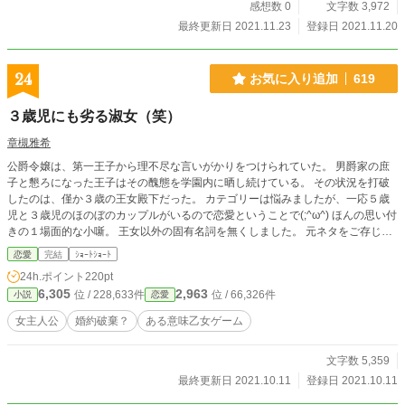
感想数 0
文字数 3,972
最終更新日 2021.11.23
登録日 2021.11.20
24
お気に入り追加
619
３歳児にも劣る淑女（笑）
章槻雅希
公爵令嬢は、第一王子から理不尽な言いがかりをつけられていた。 男爵家の庶
子と懇ろになった王子はその醜態を学園内に晒し続けている。 その状況を打破
したのは、僅か３歳の王女殿下だった。 カテゴリーは悩みましたが、一応５歳
児と３歳児のほのぼのカップルがいるので恋愛ということで(;^ω^) ほんの思い付
きの１場面的な小噺。 王女以外の固有名詞を無くしました。 元ネタをご存じの
方にはご不快な思いをさせてしまい申し訳ありません。 創作SNSでの、ジャン
恋愛
完結
ｼｮｰﾄｼｮｰﾄ
ル外での配慮に欠けておりました。
24h.ポイント
220pt
6,305
2,963
位 / 228,633件
位 / 66,326件
小説
恋愛
女主人公
婚約破棄？
ある意味乙女ゲーム
文字数 5,359
最終更新日 2021.10.11
登録日 2021.10.11