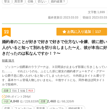
聖女
異世界
召喚
切ない
婚約破棄？
文字数 1,699
最終更新日 2023.03.03
登録日 2023.03.03
22
お気に入り追加
117
婚約者のことが好きで好きで好きで仕方ない令嬢、彼に想い
人がいると知って別れを切り出しました〜え、彼が本当に好
きだったのは私なんですか！？〜
朝霧 陽月
ゾッコーン伯爵家のララブーナは、３日間涙が止まらず部屋に引きこもってい
た……。 それというのも、ふとした折に彼女の婚約者デューキアイ・グデー
レ公爵子息に想い人がいると知ってしまったからだ。 ※内容はタイトル通りで
す、基本ヤベェ登場人物しかいません。 ※他サイトにも、同作者ほぼ同タイト
ルで投稿中。
恋愛
完結
短編
R15
24h.ポイント
284pt
4,848
2,460
位 / 228,633件
位 / 66,326件
小説
恋愛
恋愛
ファンタジー
異世界
バカップル
婚約破棄？