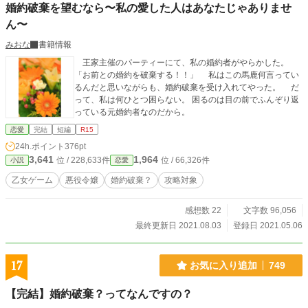
婚約破棄を望むなら〜私の愛した人はあなたじゃありませ
ん〜
みおな
書籍情報
王家主催のパーティーにて、私の婚約者がやらかした。
「お前との婚約を破棄する！！」 私はこの馬鹿何言ってい
るんだと思いながらも、婚約破棄を受け入れてやった。 だ
って、私は何ひとつ困らない。 困るのは目の前でふんぞり返
っている元婚約者なのだから。
恋愛
完結
短編
R15
24h.ポイント
376pt
3,641
1,964
位 / 228,633件
位 / 66,326件
小説
恋愛
乙女ゲーム
悪役令嬢
婚約破棄？
攻略対象
感想数 22
文字数 96,056
最終更新日 2021.08.03
登録日 2021.05.06
17
お気に入り追加
749
【完結】婚約破棄？ってなんですの？