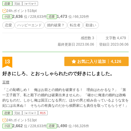
恋愛
完結
ｼｮｰﾄｼｮｰﾄ
24h.ポイント
518pt
2,636
1,473
位 / 228,633件
位 / 66,326件
小説
恋愛
恋愛
ハッピーエンド
婚約破棄？
転生者
勘違い
感想数 3
文字数 4,479
最終更新日 2023.06.06
登録日 2023.06.06
13
お気に入り追加
4,126
好きにしろ、とおっしゃられたので好きにしました。
豆狸
「この恥晒しめ！ 俺はお前との婚約を破棄する！ 理由はわかるな？」 「第
一王子殿下、私と殿下の婚約は破棄出来ませんわ」 「確かに俺達の婚約は政略
的なものだ。しかし俺は国王になる男だ。ほかの男と睦み合っているような女を
妃には出来ぬ！ そちらの有責なのだから侯爵家にも責任を取ってもらうぞ！」
恋愛
完結
ｼｮｰﾄｼｮｰﾄ
R15
24h.ポイント
513pt
2,662
1,490
位 / 228,633件
位 / 66,326件
小説
恋愛