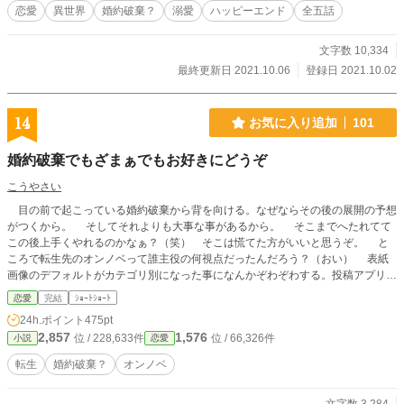
恋愛
異世界
婚約破棄？
溺愛
ハッピーエンド
全五話
文字数 10,334
最終更新日 2021.10.06
登録日 2021.10.02
14
お気に入り追加
101
婚約破棄でもざまぁでもお好きにどうぞ
こうやさい
目の前で起こっている婚約破棄から背を向ける。なぜならその後の展開の予想
がつくから。 そしてそれよりも大事な事があるから。 そこまでへたれてて
この後上手くやれるのかなぁ？（笑） そこは慌てた方がいいと思うぞ。 と
ころで転生先のオンノベって誰主役の何視点だったんだろう？（おい） 表紙
画像のデフォルトがカテゴリ別になった事になんかぞわぞわする。投稿アプリで
あの画像が自分のにもついてるの知ってたけど投稿も閲覧も基本PCでやってた
恋愛
完結
ｼｮｰﾄｼｮｰﾄ
から特に考えてなかった。分かりやすいとは思うし、他人様の作品なら気になら
24h.ポイント
475pt
ないんだけど、自分のだとどうも違和感が。カテゴリ悩んでるせいかね？ け
2,857
1,576
位 / 228,633件
位 / 66,326件
小説
恋愛
ど画像探して毎回設定する時間もないし……そのうち慣れるかなー？ ただい
ま諸事情で出すべきか否か微妙なので棚上げしてたのとか自サイトの方に上げる
転生
婚約破棄？
オンノベ
べきかどうか悩んでたのとか大昔のとかを放出中です。見直しもあまり出来ない
のでいつも以上に誤字脱字等も多いです。ご了承下さい。 URL of this novel:http