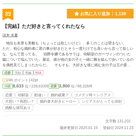
32
お気に入り追加
1,138
【完結】ただ好きと言ってくれたなら
須木 水夏
地位も名誉も美貌も（ちょっとは欲しいけど）、多くのことは望まない。
ただ、初心な婚約者に君の事が好きだとそう一度だけでも良いから言って欲しい
な、なんて思ってる。 伯爵令嬢であるサラは、幼馴染のガーヴィンのついた
嘘について悩んでいた。最近、彼が他の女の子と一緒に腕を組んで歩いているの
を偶然見てしまったからだ。 そもそも、大好きな彼に絡む女の子は王の妾の
子ではないだろうか…？大丈夫なの、ガーヴィン。 何だか、私達の関係どう
恋愛
完結
長編
R18
のこうの言ってる場合じゃないくらいに、とっても雲行きが怪しいんだけど？
24h.ポイント
142pt
※100%妄想です。 ※中世ヨーロッパ風です。（全然生活様式違うので、あくま
8,633
3,900
位 / 228,633件
位 / 66,326件
小説
恋愛
でも風です） ※風邪で熱がある時に一気に描いたものなので、どえりゃーこと
になってるかも知れません。（どえりゃー部分を残したまま書いてます） ※性
恋愛
幼馴染
勘違い
婚約破棄？
コメディ時々シリアス
的な表現がほんの〜り出てくる可能性が高いので18禁にしております。残酷な
片想い？両想い？
婚約者大好きヒーロー
シリアスがとっても深刻
表現もあります。 ※あとから辻褄が合わないことに気がついたら修正がどんど
残酷な描写あり
ん入れてます。矛盾点、すみません(*_ _))*゜
文字数 131,231
最終更新日 2025.01.15
登録日 2024.11.23