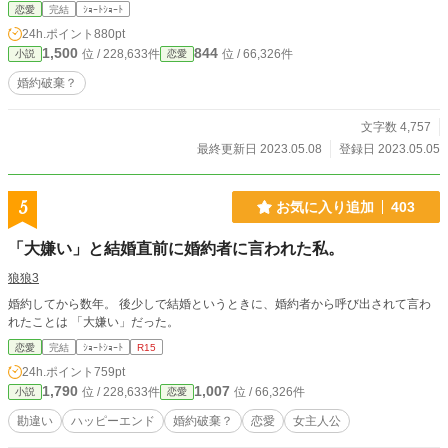
ましたが……他の更新出来ない時なのは前提であと思い出したヤツというか気分
恋愛
完結
ｼｮｰﾄｼｮｰﾄ
（爆）。 いきなり理由が分からずお気に入りが複数入ってそれが続く（短期
24h.ポイント
880pt
なら上のほう作品のこの作品を読んでる人は～に入ってて一応チェックするため
1,500
844
位 / 228,633件
位 / 66,326件
小説
恋愛
のとりあえず目印あたりの可能性が高いと判断）とかしたらびびって優先はする
だろうけどさ、それ以外のしおりとかエール（来たことないから違ってるかもし
婚約破棄？
れん）とかポイントとか見に行かなきゃ分からないから更新している最中以外は
気づかない可能性あるし、感想は受け付けてないしだからアルファ的な外部要因
文字数 4,757
ではあんま決まらない。決めても基本毎日連続投稿再開するわけでもないし。
あと大賞開催中のカテゴリとかは優先度下がる。下の方だし、投票作品探して
最終更新日 2023.05.08
登録日 2023.05.05
る人は投票ページから見るだろうから邪魔にはならないと分かってるんだがなん
となく。今とか対象カテゴリが多くてファンタジーカップまで重なってるから恋
愛カテゴリが更新される可能性は地味に高い（爆）。ほっこりじんわりは諦め
5
お気に入り追加
403
た。 辺りで。最終的にはやっぱり気分。今回既に危なかった。。。 URL of thi
s novel:https://www.alphapolis.co.jp/novel/628331665/442748622
「大嫌い」と結婚直前に婚約者に言われた私。
狼狼3
婚約してから数年。 後少しで結婚というときに、婚約者から呼び出されて言わ
れたことは 「大嫌い」だった。
恋愛
完結
ｼｮｰﾄｼｮｰﾄ
R15
24h.ポイント
759pt
1,790
1,007
位 / 228,633件
位 / 66,326件
小説
恋愛
勘違い
ハッピーエンド
婚約破棄？
恋愛
女主人公