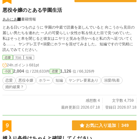
悪役令嬢のとある学園生活
あみにあ
書籍情報
とある日いつものように 学園の中庭で読書を楽しんでいると 向こうから見目の
麗しい男たちを連れた 一人の可愛らしい女性が私を怯えた目で見つめていた。
私はそっと本を閉じると彼女はニヤリと笑みを浮かべると私の方へ近づいてく
る……。 ヤンデレ王子×溺愛にホラーを混ぜてみました。 短編ですので気軽に
読んでみてください。
恋愛
完結
短編
24h.ポイント
681pt
2,004
1,126
位 / 228,633件
位 / 66,326件
小説
恋愛
恋愛
悪役令嬢
ホラー
短編
ヤンデレ要素あり
溺愛/執着
婚約破棄？
感想数 4
文字数 4,759
最終更新日 2026.07.18
登録日 2026.07.18
9
お気に入り追加
349
婿入り条件はちゃんと確認してください。