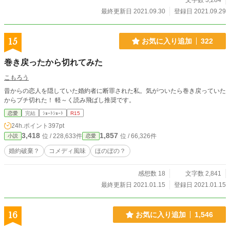
文字数 3,284
s://www.alphapolis.co.jp/novel/628331665/122550112
最終更新日 2021.09.30
登録日 2021.09.29
15
お気に入り追加
322
巻き戻ったから切れてみた
こもろう
昔からの恋人を隠していた婚約者に断罪された私。気がついたら巻き戻っていた
からブチ切れた！ 軽～く読み飛ばし推奨です。
恋愛
完結
ｼｮｰﾄｼｮｰﾄ
R15
24h.ポイント
397pt
3,418
1,857
位 / 228,633件
位 / 66,326件
小説
恋愛
婚約破棄？
コメディ風味
ほのぼの？
感想数 18
文字数 2,841
最終更新日 2021.01.15
登録日 2021.01.15
16
お気に入り追加
1,546