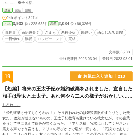
い……。 ※全４話。
恋愛
完結
短編
24h.ポイント
347pt
3,933
2,084
位 / 228,633件
位 / 66,326件
小説
恋愛
異世界
婚約破棄？
ざまぁ
悪役令嬢
勘違い
幼なじみ/幼馴染
一目惚れ
溺愛
ハッピーエンド
完結
文字数 3,288
最終更新日 2023.03.04
登録日 2023.03.01
19
お気に入り追加
213
【短編】将来の王太子妃が婚約破棄をされました。宣言した
相手は聖女と王太子。あれ何やら二人の様子がおかしい……
しろねこ。
「婚約破棄させてもらうわね！」 そう言われたのは銀髪青眼のすらりとした美
女だ。 魔法が使えないものの、王太子妃教育も受けている彼女だが、その言葉
をうけて見に見えて顔色が悪くなった。 「アリス様、冗談は止してください」
震える声でそう言うも、アリスの呼びかけで場が一変する。 「冗談ではありま
せん、エリック様ぁ」 甘えた声を出し呼んだのは、この国の王太子だ。 彼もま