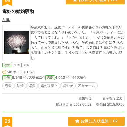
34
毒姫の婚約騒動
SHIN
卒業式を迎え、立食パーティーの懇談会が良い意味でも悪い
意味でもどことなくざわめいていた。 「卒業パーティーには
一人で行ってくれ。」 「分かりました。」 そう婚約者から言
われて一人で来ましたが、あら、その婚約者は何処に？ あら
あら、えっと私に用ですか？ 所で、お名前は？ 毒姫と呼ばれ
る普通？の少女と常に手袋を着けている潔癖症？の男のお話
し。
恋愛
完結
短編
24h.ポイント
134pt
8,948
4,012
位 / 228,633件
位 / 66,326件
小説
恋愛
恋愛
結婚
溺愛
婚約破棄？
転生者
乙女ゲーム
感想数 2
文字数 9,256
最終更新日 2018.09.12
登録日 2018.09.09
35
お気に入り追加
62