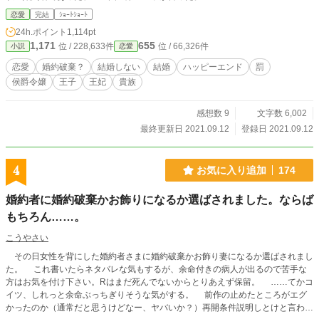
恋愛
完結
ｼｮｰﾄｼｮｰﾄ
24h.ポイント
1,114pt
1,171
655
位 / 228,633件
位 / 66,326件
小説
恋愛
恋愛
婚約破棄？
結婚しない
結婚
ハッピーエンド
罰
侯爵令嬢
王子
王妃
貴族
感想数 9
文字数 6,002
最終更新日 2021.09.12
登録日 2021.09.12
4
お気に入り追加
174
婚約者に婚約破棄かお飾りになるか選ばされました。ならば
もちろん……。
こうやさい
その日女性を背にした婚約者さまに婚約破棄かお飾り妻になるか選ばされまし
た。 これ書いたらネタバレな気もするが、余命付きの病人が出るので苦手な
方はお気を付け下さい。Rはまだ死んでないからとりあえず保留。 ……てかコ
イツ、しれっと余命ぶっちぎりそうな気がする。 前作の止めたところがエグ
かったのか（通常だと思うけどなー、ヤバいか？）再開条件説明しとけと言われ