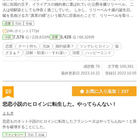
頃に自国の王子、イライアスの婚約者に選ばれていた公爵令嬢リリーベル。 二
人は幼馴染としても仲良く過ごしていた。 しかし、リリーベル十歳の誕生日。
嘘を見抜ける力 “真実の瞳”という能力に目覚めたことで、 リリーベルを取り巻
く環境は一変する。 リリーベルの目覚めた真実の瞳の能力は、巷で言われてい
恋愛
完結
長編
る能力と違っていて少々特殊だった。 そのことから更に気味が悪いと親に見放
24h.ポイント
177pt
されたリリーベル。 唯一、味方となってくれたのは八歳年上の兄、トラヴィス
7,576
3,428
位 / 228,633件
位 / 66,326件
小説
恋愛
だけだった。 そして、婚約者のイライアスとも段々と距離が出来てしまう……
そんな“真実の瞳”で視てしまった彼の心の中は─── ※『可愛い妹に全てを奪わ
恋愛
チート持ち
兄妹
婚約破棄？
ツンデレヒロイン
嘘
れましたので ～あなた達への未練は捨てたのでお構いなく～』 こちらの作品の
ざまぁ？
誤解・勘違い・すれ違い
溺愛
ハッピーエンド
ヒーローの妹が主人公となる話です。 めちゃくちゃチートを発揮していま
す……
感想数 76
文字数 106,381
最終更新日 2023.10.22
登録日 2023.10.05
29
お気に入り追加
237
悲恋小説のヒロインに転生した。やってらんない！
よもぎ
悲恋ものネット小説のヒロインに転生したフランシーヌはやってらんねー！と原
作を破壊することにした。
ファンタジー
完結
短編