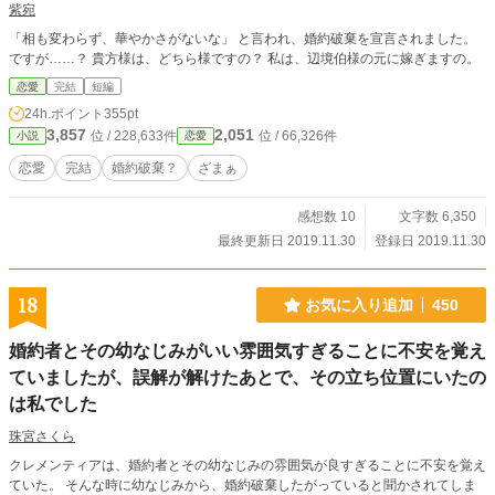
紫宛
「相も変わらず、華やかさがないな」 と言われ、婚約破棄を宣言されました。
ですが……？ 貴方様は、どちら様ですの？ 私は、辺境伯様の元に嫁ぎますの。
恋愛
完結
短編
24h.ポイント
355pt
3,857
2,051
位 / 228,633件
位 / 66,326件
小説
恋愛
恋愛
完結
婚約破棄？
ざまぁ
感想数 10
文字数 6,350
最終更新日 2019.11.30
登録日 2019.11.30
18
お気に入り追加
450
婚約者とその幼なじみがいい雰囲気すぎることに不安を覚え
ていましたが、誤解が解けたあとで、その立ち位置にいたの
は私でした
珠宮さくら
クレメンティアは、婚約者とその幼なじみの雰囲気が良すぎることに不安を覚え
ていた。 そんな時に幼なじみから、婚約破棄したがっていると聞かされてしま