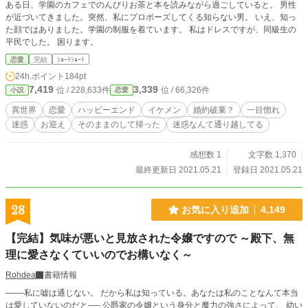
ある日、学園のカフェでのんびりお茶と本を読みながら過ごしていると。 男性
が近づいてきました。突然、私にプロポーズしてくる知らない男。 いえ、知っ
た顔ではありました。学園の制服を着ています。 私はドレスですが、同級生の
平民でした。 困ります。
恋愛
完結
ｼｮｰﾄｼｮｰﾄ
24h.ポイント
184pt
7,419
3,339
位 / 228,633件
位 / 66,326件
小説
恋愛
異世界
恋愛
ハッピーエンド
イケメン
婚約破棄？
一目惚れ
迷惑
お迎え
そのままのして帰った
迷惑なんて通り越してる
感想数 1
文字数 1,370
最終更新日 2021.05.21
登録日 2021.05.21
28
お気に入り追加
4,149
【完結】気味が悪いと見放された令嬢ですので ～殿下、無
理に愛さなくていいのでお構いなく～
Rohdea
書籍情報
───私に嘘は通じない。 だから私は知っている。あなたは私のことなんて本当
は愛していないのだと── 公爵家の令嬢という身分と魔力の強さによって、 幼い