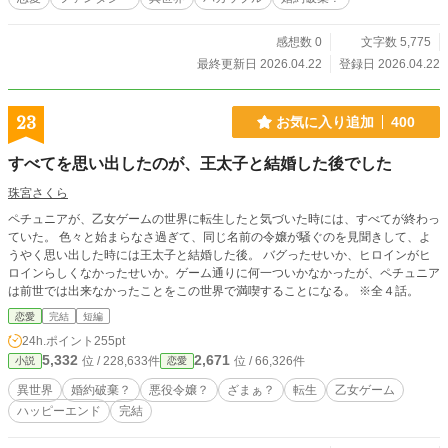
感想数 0
文字数 5,775
最終更新日 2026.04.22
登録日 2026.04.22
23
お気に入り追加
400
すべてを思い出したのが、王太子と結婚した後でした
珠宮さくら
ペチュニアが、乙女ゲームの世界に転生したと気づいた時には、すべてが終わっ
ていた。 色々と始まらなさ過ぎて、同じ名前の令嬢が騒ぐのを見聞きして、よ
うやく思い出した時には王太子と結婚した後。 バグったせいか、ヒロインがヒ
ロインらしくなかったせいか。ゲーム通りに何一ついかなかったが、ペチュニア
は前世では出来なかったことをこの世界で満喫することになる。 ※全４話。
恋愛
完結
短編
24h.ポイント
255pt
5,332
2,671
位 / 228,633件
位 / 66,326件
小説
恋愛
異世界
婚約破棄？
悪役令嬢？
ざまぁ？
転生
乙女ゲーム
ハッピーエンド
完結