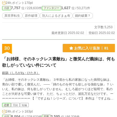
24h.ポイント
170pt
7,757
1,627
位 / 228,633件
位 / 53,271件
小説
ファンタジー
異世界転生
原作破壊
別人によるざまぁ有
婚約破棄？
文字数 5,253
最終更新日 2025.02.02
登録日 2025.02.02
30
お気に入り追加
81
「お姉様、そのネックレス素敵ね」と微笑んだ義妹は、何も
欲しがっていない件について
銀鶲（しろがね・ひたき）
「お姉様、そのネックレス素敵ね」 ３年前から私の家族になった病弱な妹は、
青白い顔で優しく微笑んだ。 ​――「姉のものを何でも欲しがる強欲な妹」？ い
いえ、私の妹は、何も欲しがっていません。 むしろ超がつくほど聡明で、私の
ことが大好きな可愛い妹です。 ただ、ちょっとだけ、波乱万丈なだけです。 ー
ーーーーーーーーー 【「ですよね！シリーズ」について】 本作は「ですよね！
シリーズ」の第２作目ですが、**単体（本作から）でも問題なくお楽しみいただ
恋愛
完結
短編
けます！** ◆ シリーズラインナップ ・1作目：『真実の愛は何よりも優先され
24h.ポイント
163pt
る』と婚約破棄した王子、「ですよね！」と言われる。 ・2作目：『お姉様、そ
8,004
3,595
位 / 228,633件
位 / 66,326件
小説
恋愛