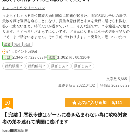
もふっとしたクリームパン
＜あらすじ＞ある高位貴族の婚約関係に問題が起きた。両家の話し合いの場で、
貴族令嬢は選択を迫ることになり、貴族令息は愛と未来を天秤に懸けられ悩む。
答えは出ないまま、時間だけが過ぎていく……そんな話です。＊令嬢視点で始ま
ります。＊すっきりざまぁではないです。ざまぁになるかは相手の選択次第なの
でそこまで話はいきません。その手前で終わります。＊突発的に思いついたのを
書いたので設定はふんわりです。＊カクヨム様にも投稿しています。＊本編二話
恋愛
完結
短編
＋登場人物紹介＋おまけ、で完結。
24h.ポイント
589pt
2,345
1,302
位 / 228,633件
位 / 66,326件
小説
恋愛
婚約破棄？
婚約解消？
微ざまぁ？
微ざまあ？
文字数 5,665
最終更新日 2022.04.02
登録日 2022.03.29
10
お気に入り追加
5,111
【 完結 】悪役令嬢はゲームに巻き込まれない為に攻略対象
者の弟を連れて隣国に逃げます
kana
書籍情報