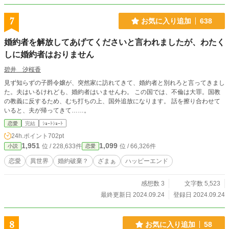
7
お気に入り追加
638
婚約者を解放してあげてくださいと言われましたが、わたく
しに婚約者はおりません
碧井 汐桜香
見ず知らずの子爵令嬢が、突然家に訪れてきて、婚約者と別れろと言ってきまし
た。夫はいるけれども、婚約者はいませんわ。 この国では、不倫は大罪。国教
の教義に反するため、むち打ちの上、国外追放になります。 話を擦り合わせて
いると、夫が帰ってきて……。
恋愛
完結
ｼｮｰﾄｼｮｰﾄ
24h.ポイント
702pt
1,951
1,099
位 / 228,633件
位 / 66,326件
小説
恋愛
恋愛
異世界
婚約破棄？
ざまぁ
ハッピーエンド
感想数 3
文字数 5,523
最終更新日 2024.09.24
登録日 2024.09.24
8
お気に入り追加
58