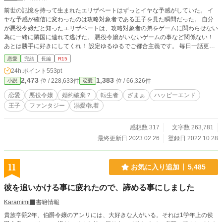
前世の記憶を持って生まれたエリザベートはずっとイヤな予感がしていた。 イ
ヤな予感が確信に変わったのは攻略対象者である王子を見た瞬間だった。 自分
が悪役令嬢だと知ったエリザベートは、攻略対象者の弟をゲームに関わらせない
為に一緒に隣国に連れて逃げた。 悪役令嬢がいないゲームの事など関係ない！
あとは勝手に好きにしてくれ！ 設定ゆるゆるでご都合主義です。 毎日一話更新
していきます。
恋愛
完結
長編
R15
24h.ポイント
553pt
2,473
1,383
位 / 228,633件
位 / 66,326件
小説
恋愛
恋愛
悪役令嬢
婚約破棄？
転生者
ざまぁ
ハッピーエンド
王子
ファンタジー
溺愛/執着
感想数 317
文字数 263,781
最終更新日 2023.02.26
登録日 2022.10.28
11
お気に入り追加
5,485
彼を追いかける事に疲れたので、諦める事にしました
Karamimi
書籍情報
貴族学院2年、伯爵令嬢のアンリには、大好きな人がいる。それは1学年上の侯