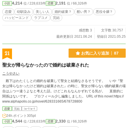
4,214
2,191
位 / 228,633件
位 / 66,326件
小説
恋愛
恋愛
幼馴染み
美しい人
婚約破棄？
酷い男？
悪役令嬢？
ハッピーエンド
ラブコメ
完結
感想数 3
文字数 30,757
最終更新日 2021.06.24
登録日 2021.05.25
21
お気に入り追加
87
聖女が帰らなかったので婚約は破棄された
こうやさい
殿下はわたくしとの婚約を破棄して聖女と結婚なさるそうです。 いや『聖
女は帰らなかったけど婚約は破棄された』の時に、聖女が帰らない婚約破棄の場
合はふつー違うよなと考えた話。けどこれもなんかずれてる気が。 直接的に
関係はないです。 プロフィール少し編集しました。 URL of this novel:https://
www.alphapolis.co.jp/novel/628331665/678728800
恋愛
完結
ｼｮｰﾄｼｮｰﾄ
24h.ポイント
305pt
4,544
2,330
位 / 228,633件
位 / 66,326件
小説
恋愛