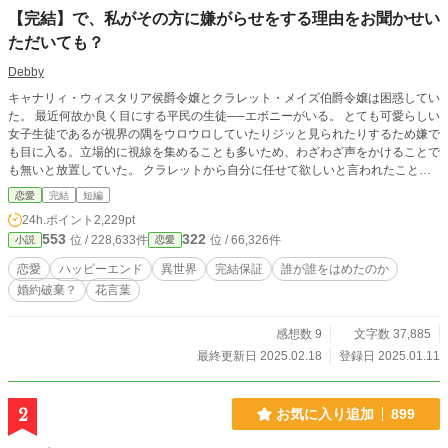
【完結】で、私がその方に嫌がらせをする理由をお聞かせい
ただいても？
Debby
キャナリィ・ウィスタリア侯爵令嬢とクラレット・メイズ伯爵令嬢は困惑してい
た。 最近何故か良く目にする平民の生徒──エボニーがいる。 とても可愛らしい
女子生徒であるが視界の隅をウロウロしていたりジッと見られたりするため嫌で
も目に入る。立場的に視線を集めることも多いため、わざわざ声をかけることで
も無いと放置していた。 クラレットから自分に任せて欲しいと言われたことも
理由のひとつだ。 しかし一度だけ声をかけたことを皮切りに身に覚えの無い噂
恋愛
完結
短編
が学園内を駆け巡る。 次期フロスティ公爵夫人として日頃から所作にも気を付
24h.ポイント
2,229pt
けているキャナリィはそのような噂を信じられてしまうなんてと反省するが、そ
553
322
位 / 228,633件
位 / 66,326件
小説
恋愛
れはキャナリィが婚約者であるフロスティ公爵令息のジェードと仲の良いエボニ
ーに嫉妬しての所業だと言われ── 「私がその方に嫌がらせをする理由をお聞か
恋愛
ハッピーエンド
異世界
完結保証
誰が誰をはめたのか
せいただいても？」 そう問うたキャナリィは 「それはこちらの台詞だ。どうし
婚約破棄？
花言葉
てエボニーを執拗に苛めるのだ」 逆にジェードに問い返されたのだった。 ★こ
のお話は「で。」シリーズの第一弾です。 第二弾「で、あなたが私に嫌がらせ
をする理由を伺っても？」 第三弾「で、あなたが彼に嫌がらせをする理由をお
感想数 9
文字数 37,885
話しいただいても？」 第四弾（スピンオフ）「で、お前が彼女に嫌がらせをし
最終更新日 2025.02.18
登録日 2025.01.11
ている理由を聞かせてもらおうか？」 特に第二弾は沢山の方に読んでいただい
て、女性向けHOTランキング一位になることが出来ました！ スピンオフは第19
回恋愛小説大賞で35位でした。 良かったら覗いてみてくださいね。 (*´▽`人)ｱﾘ
2
お気に入り追加
899
ｶﾞﾄｳ