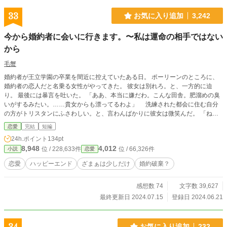
33
お気に入り追加
3,242
今から婚約者に会いに行きます。〜私は運命の相手ではない
から
毛蟹
婚約者が王立学園の卒業を間近に控えていたある日。 ポーリーンのところに、
婚約者の恋人だと名乗る女性がやってきた。 彼女は別れろ。と、一方的に迫
り。 最後には暴言を吐いた。 「ああ、本当に嫌だわ。こんな田舎。肥溜めの臭
いがするみたい。……貴女からも漂ってるわよ」 洗練された都会に住む自分
の方がトリスタンにふさわしい。と、言わんばかりに彼女は微笑んだ。 「ね
え、卒業パーティーには来ないでね。恥をかくのは貴女よ。婚約破棄されてもま
恋愛
完結
短編
だ間に合うでしょう？早く相手を見つけたら？」 彼女が去ると、ポーリーンは
24h.ポイント
134pt
ある事を考えた。 ちゃんと、別れ話をしようと。 ポーリーンはこっそりと屋敷
8,948
4,012
位 / 228,633件
位 / 66,326件
小説
恋愛
から抜け出して、婚約者のところへと向かった。
恋愛
ハッピーエンド
ざまぁは少しだけ
婚約破棄？
感想数 74
文字数 39,627
最終更新日 2024.07.15
登録日 2024.06.21
お気に入り追加
232