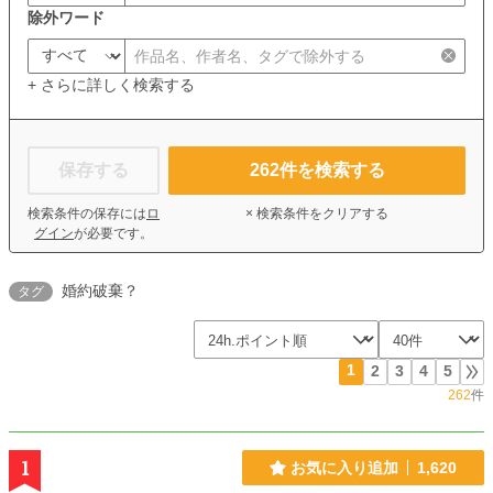
除外ワード
+ さらに詳しく検索する
保存する
262
件を検索する
検索条件の保存には
ロ
× 検索条件をクリアする
グイン
が必要です。
婚約破棄？
タグ
1
2
3
4
5
262
件
1
お気に入り追加
1,620