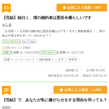
25
お気に入り追加
597
【完結】妹曰く、僕の婚約者は悪役令嬢らしいです
水江 蓮
「お兄様！！お兄様の婚約者は悪役令嬢なのです！今すぐ婚約破棄を！」 僕の
妹は今度は何を言っているのかな？？
ファンタジー
完結
長編
24h.ポイント
198pt
7,106
1,536
位 / 228,633件
位 / 53,271件
小説
ファンタジー
恋愛
ハッピーエンド
婚約破棄？
王子
異世界
感想数 12
文字数 89,183
最終更新日 2026.05.26
登録日 2026.01.22
26
お気に入り追加
1,655
【完結】で、あなたが私に嫌がらせをする理由を伺っても？
Debby