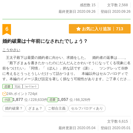
感想数 15
文字数 2,568
最終更新日 2020.09.26
登録日 2020.09.26
6
お気に入り追加
713
婚約破棄は十年前になされたでしょう？
こうやさい
王太子殿下は最愛の婚約者に向かい、求婚をした。 婚約者の返事は……。
「殿下ざまぁを書きたかったのにだんだんとかわいそうになってくる現象に名
前をつけたい」「同情」「（ぽん）」的な話です（謎）。 ツンデレって冷静
に考えるとうっとうしいだけって話かつまり。 本編以外はセルフパロディで
す。本編のイメージ及び設定を著しく損なう可能性があります。ご了承くださ
い。 ただいま諸事情で出すべきか否か微妙なので棚上げしてたのとか自サイ
恋愛
完結
ｼｮｰﾄｼｮｰﾄ
トの方に上げるべきかどうか悩んでたのとか大昔のとかを放出中です。見直しも
24h.ポイント
724pt
あまり出来ないのでいつも以上に誤字脱字等も多いです。ご了承下さい。
1,877
1,057
位 / 228,633件
位 / 66,326件
小説
恋愛
婚約破棄？
ざまぁ？
ご都合主義
セルフパロディあり
文字数 6,615
最終更新日 2020.05.04
登録日 2020.05.01