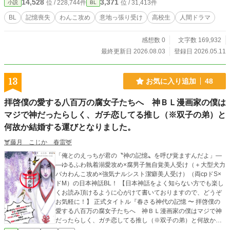
14,528
3,371
位 / 228,744件
位 / 31,413件
小説
BL
BL
記憶喪失
わんこ攻め
意地っ張り受け
高校生
人間ドラマ
感想数 0
文字数 169,932
最終更新日 2026.08.03
登録日 2026.05.11
13
お気に入り追加
48
拝啓僕の愛する八百万の腐女子たちへ 神ＢＬ漫画家の僕は
マジで神だったらしく、ガチ恋してる推し（※双子の弟）と
何故か結婚する運びとなりました。
🫎藤月 こじか 春雷🦌
「俺とのえっちが君の〝神の記憶〟を呼び覚ますんだよ」―
―ゆるふわ執着溺愛攻め×腐男子無自覚美人受け（＋大型犬力
バカわんこ攻め×強気ナルシスト潔癖美人受け）（両cpドS×
ドM）の日本神話BL！ 【日本神話をよく知らない方でも楽し
くお読み頂けるように心がけて書いておりますので、どうぞ
お気軽に！】 正式タイトル『春さる神代の記憶 〜 拝啓僕の
愛する八百万の腐女子たちへ 神ＢＬ漫画家の僕はマジで神
だったらしく、ガチ恋してる推し（※双子の弟）と何故か結
婚する運びとなりました。 〜』 ※文字数制限で全タイトル記