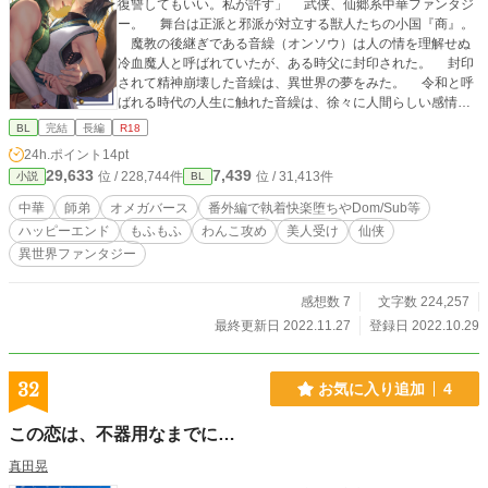
復讐してもいい。私が許す」 武侠、仙郷系中華ファンタジ
ー。 舞台は正派と邪派が対立する獣人たちの小国『商』。
魔教の後継ぎである音繰（オンソウ）は人の情を理解せぬ
冷血魔人と呼ばれていたが、ある時父に封印された。 封印
されて精神崩壊した音繰は、異世界の夢をみた。 令和と呼
ばれる時代の人生に触れた音繰は、徐々に人間らしい感情を
宿すようになる。 そして、見守っていた新米教師がいじめ
BL
完結
長編
R18
問題をうまく解決できず、命を落としたのを見て、「自分の
24h.ポイント
14pt
能力で異世界の時間を巻き戻し、教師と学生たちの運命を変
29,633
7,439
位 / 228,744件
位 / 31,413件
小説
BL
えたい」と思うのだった。 同時に、音繰は自分がBL小説に
出てくる悪役だと気付いてしまう。 小説によると、封印さ
中華
師弟
オメガバース
番外編で執着快楽堕ちやDom/Sub等
れる前に冷遇していた自分の弟子、憂炎（ユーエン）は実は
ハッピーエンド
もふもふ
わんこ攻め
美人受け
仙侠
滅んだはずの緋家（正派）の公子で、魔教に恨みを抱いてい
異世界ファンタジー
るらしい。 憂炎は魔教の術者が編み出した【強制オメガバ
ース化】の術によりアルファになり、同じ術によってオメガ
になった不憫系主人公と番になるキャラなのだ。 このまま
感想数 7
文字数 224,257
では魔教も音繰も『ざまぁ』されてしまう。 異世界の運命
最終更新日 2022.11.27
登録日 2022.10.29
も変えたいが、現実世界の運命も変えたい！ これは、そん
な魔人が奇跡を成し遂げる物語。 真面目ワンコヒーローα
（憂炎）X 弱体化した悪役魔人の不憫（？）健気（？）美
32
お気に入り追加
4
人 Ω（音繰） タイトルに☆があるとちょっとえっち☆
サブキャラカプあり（BLのみ）
この恋は、不器用なまでに…
真田晃