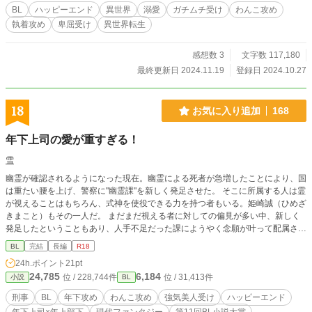
二人の繰り広げるラブコメディです。R18要素はラストにちょこっとだけ予定。
BL
ハッピーエンド
異世界
溺愛
ガチムチ受け
わんこ攻め
完結まで執筆済み、毎日投稿予定。
執着攻め
卑屈受け
異世界転生
感想数 3
文字数 117,180
最終更新日 2024.11.19
登録日 2024.10.27
18
お気に入り追加
168
年下上司の愛が重すぎる！
雪
幽霊が確認されるようになった現在。幽霊による死者が急増したことにより、国
は重たい腰を上げ、警察に"幽霊課"を新しく発足させた。 そこに所属する人は霊
が視えることはもちろん、式神を使役できる力を持つ者もいる。姫崎誠（ひめざ
きまこと）もその一人だ。 まだまだ視える者に対しての偏見が多い中、新しく
発足したということもあり、人手不足だった課にようやく念願が叶って配属され
て来たのはまさかの上司。それも年下で...？ 一途なわんこに愛される強気なトラ
BL
完結
長編
R18
ウマ持ち美人の現代ファンタジー。 ※独自設定有り ※幽霊は出てきますが、ホ
24h.ポイント
21pt
ラー要素は一切ありません
24,785
6,184
位 / 228,744件
位 / 31,413件
小説
BL
刑事
BL
年下攻め
わんこ攻め
強気美人受け
ハッピーエンド