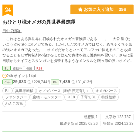
24
お気に入り追加
396
おひとり様オメガの異世界暴走譚
田中 乃那加
これはとある異世界に召喚されたオメガの冒険譚である――。 大公 望 (た
いこう のぞみ)はオメガである。しかしただのオメガではなく、めちゃくちゃ気
の強いオメガであった。 オメガだからといってアルファに怯えるのことも媚
びることもせず抑制剤を浴びるほど飲んで身体を鍛え護身術を習いい、さらに常
日頃からナイフとスタンガンを携帯するようなメンタルと腕っ節の強いオメガで
あった。 そんな彼が高校最後の夏のある日、転落しそうになった女性を庇っ
BL
連載中
長編
R18
て自らが落ちた事から人生は一変。 ……気づけば沢山の玩具やぬいぐるみ、
24h.ポイント
14pt
絵本に囲まれた子供部屋の真ん中に倒れていた。 そこにはニコニコと笑う赤
29,633
7,439
位 / 228,744件
位 / 31,413件
小説
BL
ちゃんと、真っ青な顔をしている明らかに人間でない顔のメイド。 赤ちゃ
んは魔王の息子のヴィヴィ。 なんと彼は赤ちゃんに異世界に召喚されてしま
BL
異世界転移
オメガバース（独自設定有り）
オメガバース
った。 突然現れた人間に魔王城は大騒ぎ。すったもんだで魔王の娘のボディ
ファンタジー
魔物・モンスター
Ｒ18
子育てBL
特殊性癖
ガード兼ベビーシッターをする羽目に。 人間界と魔界。 そしてバースの概
わんこ攻め
念こそ存在しないものの、魔力のある者はもれなくアルファと同じフェロモンを
持つとされるこの世界は危険がいっぱい。 そこで出会う、魔王長男(ヴィヴィ
の兄)をはじめとした魔族や人間の男たち……。 大公 望、もといノゾミは元の
感想数 1
文字数 123,787
世界に帰れるのか？ はたまたこの異世界でたった一人のオメガとして強く逞
最終更新日 2025.02.26
登録日 2024.12.23
しく生き抜いていけるのか。 ※ 生きる力強めオメガ(人間)が魔界で魔物たちか
ら一斉に矢印を向けられる、というある種の総受けな話。 を主なベースで書い