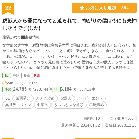
22
お気に入り追加
894
虎獣人から番になってと迫られて、怖がりの僕は今にも失神
しそうです(した)
兎騎かなで
書籍情報
文学部の大学生、紺野静樹は突然異世界に飛ばされ、虎顔の獣人と出会った。怖
がりの静樹は内心大パニック。 「と、虎⁉︎ 牙が怖すぎるっ、食べられる……！
あ、意識が……」 「わーい！ やっと起きたね人間さん！ ……あれ、また
寝ちゃったの？」 どうやら見た目は恐ろしいが親切な白虎の獣人、タオに保護
されたらしい。 幼い頃に猫に噛まれたせいで獣の牙が大の苦手である静樹は、
彼の一挙一動にびくびくと怯えてしまう。 そんな中、タオは静樹を番にしたい
BL
完結
長編
R18
と迫ってきて……？ 「シズキってかわいくっていい匂いだね、大好きだよ！
24h.ポイント
21pt
番になってほしいなあ」 「嫌です無理です、死んじゃいます……っ！」 無邪気
24,785
6,184
位 / 228,744件
位 / 31,413件
小説
BL
な虎獣人と、臆病な異世界人のドタバタラブストーリー。 流血表現あります。
BL
気弱受け
わんこ攻め
虎獣人
ハッピーエンド
異世界トリップ
中華風
もっふもふな虎頭
尻尾責め
感想数 10
文字数 67,109
最終更新日 2024.01.02
登録日 2023.12.13