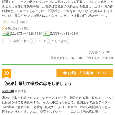
脱退する。エースの抜けたグループの人気はみるみる下落し、そのまま解散。そ
のことに責任と罪悪感を感じた奏多は芸能界の表舞台から引退し、正体不明の作
曲家Kとして裏で支えることに。 罪悪感からご飯を食べなくなった奏多の肌は痩
せこけ、青白くかつての輝きはなくなっていた。 ある日の打ち合わせでかつて
のグループメンバーである颯真と再会する。 メガネとマスクをしているがかつ
BL
完結
長編
てのメンバーのことは騙せない。 『奏多、会いたかった』 『僕、奏多さんのパ
24h.ポイント
85pt
フォーマンスを見て、人生変わったんです！』 やけに自分に懐いているワンコ
11,473
2,559
位 / 228,744件
位 / 31,413件
小説
BL
系の後輩リオと、かつてのグループのメンバー颯真に受け止めきれない愛を向け
られる話。
BL
溺愛
甘々
アイドル
わんこ攻め
文字数 119,796
最終更新日 2026.03.04
登録日 2026.01.09
10
お気に入り追加
1,077
【完結】最初で最後の恋をしましょう
関鷹親
書籍情報
家族に搾取され続けたフェリチアーノはある日、搾取される事に疲れはて、つい
に家族を捨てる決意をする。 そんな中訪れた夜会で、第四王子であるテオドー
ルに出会い意気投合。 恋愛を知らない二人は、利害の一致から期間限定で恋人
同士のふりをすることに。 交流をしていく中で、二人は本当の恋に落ちてい