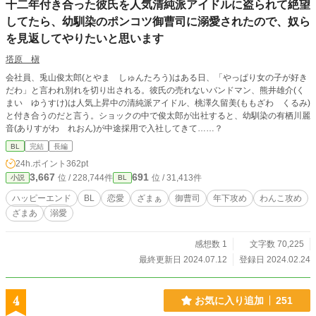
十二年付き合った彼氏を人気清純派アイドルに盗られて絶望
してたら、幼馴染のポンコツ御曹司に溺愛されたので、奴ら
を見返してやりたいと思います
塔原 槇
会社員、兎山俊太郎(とやま しゅんたろう)はある日、「やっぱり女の子が好き
だわ」と言われ別れを切り出される。彼氏の売れないバンドマン、熊井雄介(く
まい ゆうすけ)は人気上昇中の清純派アイドル、桃澤久留美(ももざわ くるみ)
と付き合うのだと言う。ショックの中で俊太郎が出社すると、幼馴染の有栖川麗
音(ありすがわ れおん)が中途採用で入社してきて……？
BL
完結
長編
24h.ポイント
362pt
3,667
691
位 / 228,744件
位 / 31,413件
小説
BL
ハッピーエンド
BL
恋愛
ざまぁ
御曹司
年下攻め
わんこ攻め
ざまあ
溺愛
感想数 1
文字数 70,225
最終更新日 2024.07.12
登録日 2024.02.24
4
お気に入り追加
251