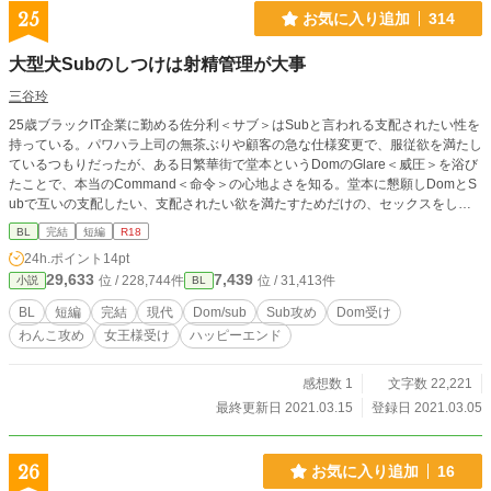
ていきます ※授乳シーン、特殊性癖注意
25
お気に入り追加
314
大型犬Subのしつけは射精管理が大事
三谷玲
25歳ブラックIT企業に勤める佐分利＜サブ＞はSubと言われる支配されたい性を
持っている。パワハラ上司の無茶ぶりや顧客の急な仕様変更で、服従欲を満たし
ているつもりだったが、ある日繁華街で堂本というDomのGlare＜威圧＞を浴び
たことで、本当のCommand＜命令＞の心地よさを知る。堂本に懇願しDomとS
ubで互いの支配したい、支配されたい欲を満たすためだけの、セックスをしな
いプレイだけのパートナーになってもらう。 完全に犬扱いされて楽しんでいた
BL
完結
短編
R18
サブだったが、DomのCommandの耐性がなくすぐに勃起してしまい、呆れた堂
24h.ポイント
14pt
本に射精管理されることに……。 Dom/Subユニバース（SM要素のある特殊性の
29,633
7,439
位 / 228,744件
位 / 31,413件
小説
BL
ある世界）の設定をお借りしています。 わんこ攻め×女王様受け／Sub攻め×Do
m受け／ノンケ攻め×襲い受け ムーンライトノベルズにも転載しています。
BL
短編
完結
現代
Dom/sub
Sub攻め
Dom受け
わんこ攻め
女王様受け
ハッピーエンド
感想数 1
文字数 22,221
最終更新日 2021.03.15
登録日 2021.03.05
26
お気に入り追加
16