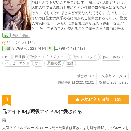
獣はとんでもないことを言い出す。 魔王は元人間だという。
人間の中で負の魔力を集めやすい体質の奴が魔王になるのだ
そう。 そしてそのほとんどが男なんだそうな。 んでもって、
そいつは聖女の家系の者に惹かれる傾向にあるらしい。 聖女
の方も同様。 「お互いに無意識に惹かれ合う運命」なんだ
と！ そしてその二人が交わることで魔王の負の魔力は浄化さ
れるのだという。 「交わる？」 「えっとお。人間では使わな
BL
完結
長編
いのかな？ 交尾？番う？」 「もういい！ヤメロ！！」 とに
24h.ポイント
134pt
かく、それは聖女の家系の方が男だろうと女だろうと関係な
8,766
1,799
位 / 228,744件
位 / 31,413件
小説
BL
いらしい。 お構いなしに惹かれ合っちまう。 だから聖女の血
を絶やさぬよう、神の力だか何だか知らんが、聖女の家系の
BL
異世界
聖女？
主人公チート
俺ツエエ主人公
わんこ攻め
魔力の強い男、つまり聖女になりうる男は|胎《はら》めるよ
ハッピーエンド
甘々
最強の受
完結
うになった。 「その聖女の家系がゲイルのところ。 だからゲ
イルは聖女なんだよ！」 ここまで聞いて俺は思わず叫んだ。
「クソが！！男だとか女だとかを気にしろよ！！ 構えよ！そ
感想数 107
文字数 217,573
こは構いまくれよ！！ こっちを孕ませたらおけ、みたいなの
最終更新日 2025.02.01
登録日 2024.09.28
ヤメロ！！ サフィール家だけがワリ食ってんじゃねえか！」
男なのに聖女だといわれたゲイル。 ゲイルははたして運命と
やらを無事回避できるのか？！ ※※※※※※※※ こちらは
9
お気に入り追加
151
「もう我慢なんてしません！家族にうとまれていた俺は、家
を出て冒険者になります！」に登場するゲイルが主役のスピ
元アイドルは現役アイドルに愛される
ンオフ作品となります。 本編とリンクしつつ微妙に違う世界
線のifストーリーです。 単品でもお読み頂けますが、よろし
陽
ければぜひ本編も♡ スンバラシイお父様ゲイルが可愛い息子
人気アイドルグループのエースだった奏多は事故により脚を怪我し、グループを
タンを溺愛しておりますｗ