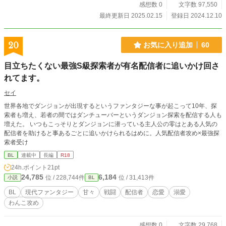
感想数 0
文字数 97,550
最終更新日 2025.02.15
登録日 2024.12.10
20
お気に入り追加
60
目立ちたくない最強S級探索者が有名配信者に追いかけ回さ
れてます。
セイ
世界各地でダンジョンが出現するというファンタジーな事が起こって10年、探
索者も増え、若者の間ではダンチューバーというダンジョン探索を配信する人も
増えた。 いつもこっそりとダンジョンに潜っている主人公の零はとある人気の
配信者を助けると事あるごとに追いかけられるはめに。人気配信者攻め×最強探
索者受け
BL
連載中
長編
R18
24h.ポイント
21pt
24,785
6,184
位 / 228,744件
位 / 31,413件
小説
BL
BL
現代ファンタジー
甘々
戦闘
配信者
恋愛
溺愛
わんこ攻め
感想数 0
文字数 29,768