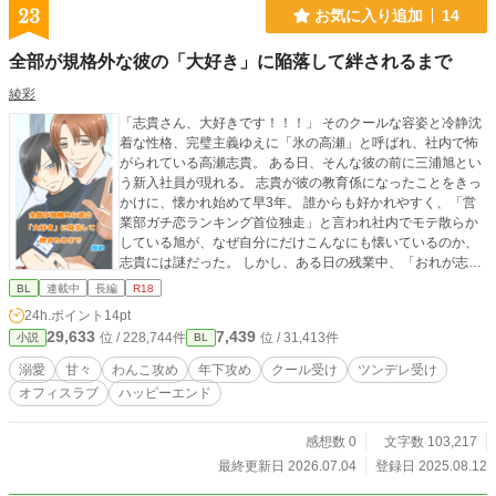
23
お気に入り追加
14
全部が規格外な彼の「大好き」に陥落して絆されるまで
綾彩
「志貴さん、大好きです！！！」 そのクールな容姿と冷静沈
着な性格、完璧主義ゆえに「氷の高瀬」と呼ばれ、社内で怖
がられている高瀬志貴。 ある日、そんな彼の前に三浦旭とい
う新入社員が現れる。 志貴が彼の教育係になったことをきっ
かけに、懐かれ始めて早3年。 誰からも好かれやすく、「営
業部ガチ恋ランキング首位独走」と言われ社内でモテ散らか
している旭が、なぜ自分にだけこんなにも懐いているのか、
志貴には謎だった。 しかし、ある日の残業中、「おれが志貴
さんを好きだから」と旭に告白されてしまい—— 「こっちは
BL
連載中
長編
R18
お前に絆されたんだ！責任取れよ！！！」 体格も声量も、愛
24h.ポイント
14pt
の大きさも規格外！ 人懐っこすぎる後輩と、 そんな彼に「大
29,633
7,439
位 / 228,744件
位 / 31,413件
小説
BL
好き！」をぶつけられる、 クールで素直になれない先輩のじ
れじれオフィスラブ。
溺愛
甘々
わんこ攻め
年下攻め
クール受け
ツンデレ受け
オフィスラブ
ハッピーエンド
感想数 0
文字数 103,217
最終更新日 2026.07.04
登録日 2025.08.12