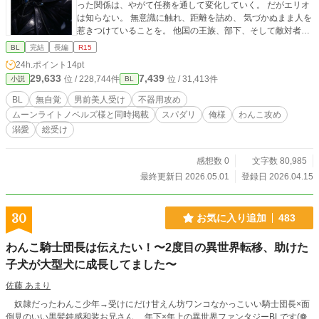
った関係は、やがて任務を通して変化していく。 だがエリオ
は知らない。 無意識に触れ、距離を詰め、 気づかぬまま人を
惹きつけていることを。 他国の王族、部下、そして敵対者ま
でも 彼の存在に執着していく。 隠されていた素顔が明らかに
BL
完結
長編
R15
なった時、 すべての関係は大きく歪み始める。 これは、愛を
24h.ポイント
14pt
知らない騎士団長が、 無自覚のまま“愛されていく”物語。
29,633
7,439
位 / 228,744件
位 / 31,413件
小説
BL
BL
無自覚
男前美人受け
不器用攻め
ムーンライトノベルズ様と同時掲載
スパダリ
俺様
わんこ攻め
溺愛
総受け
感想数 0
文字数 80,985
最終更新日 2026.05.01
登録日 2026.04.15
30
お気に入り追加
483
わんこ騎士団長は伝えたい！〜2度目の異世界転移、助けた
子犬が大型犬に成長してました〜
佐藤 あまり
奴隷だったわんこ少年→受けにだけ甘えん坊ワンコなかっこいい騎士団長×面
倒見のいい黒髪鈍感和装お兄さん 年下×年上の異世界ファンタジーBLです(❁