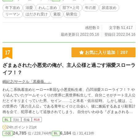
す。 購入していただけたら、私が近所のケン○ッキーのラン
チ（てりやきツイスターセット、500円）を食べることがで
年下攻め
溺愛
わんこ攻め
部下×上司
年の差
尿道攻め
きます。レビュー、★評価など大変励みになります！ ■書き
リーマン
ほだされ受け
素股
騎乗位
下ろしは「睡眠」がテーマになっていて、寝てるエロと寝起
きエロです。 ■オメガバース派生の続編「俺と父さんの話」
も同じくKindleで配信中。 攻め×攻め、ananの例の特集の
感想数 0
文字数 51,417
話、不倫プレイ、3Pなど ■このページにアップしているサン
最終更新日 2022.05.16
登録日 2022.04.16
プルは、全部エロシーンです。
17
お気に入り追加
207
ざまぁされた小悪党の俺が、主人公様と過ごす溺愛スローラ
イフ！？
嶋紀之/サークル「黒薔薇。」
わんこ系執着攻めヒーロー×卑屈な小悪党転生者、凸凹溺愛スローライフ！？ や
り込んでいたゲームそっくりの世界に異世界転生して、自分こそがチート主人公
だとイキリまくっていた男、セイン……こと本名・佐出征時。 しかし彼は、こ
の世界の『真の主人公』である青年ヒイロと出会い、彼に嫉妬するあまり殺害計
画を企て、犯罪者として追放されてしまう。 自分がいわゆる『ざまぁされる悪
役』ポジションだと気付いたセインは絶望し、孤独に野垂れ死ぬ……はずが！！
BL
完結
長編
R18
『真の主人公』であるヒイロは彼を助けて、おまけに、「僕は君に惚れている」
24h.ポイント
21pt
と告げてきて！？ 山奥の小屋で二人きり、始まるのは奇妙な溺愛スローライ
24,785
6,184
位 / 228,744件
位 / 31,413件
小説
BL
フ。 しかしどうやら、ヒイロの溺愛にはワケがありそうで……？ 凸凹コンビな