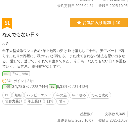
最終更新日 2026.04.24
登録日 2025.10.05
21
お気に入り追加
10
なんでもない日々
ふき
年下大型犬系ワンコ攻め×年上包容力受け 駆け落ちして十年。 安アパートで暮
らすふたりの部屋に、秋の匂いが満ちる。 まだ捨てきれない過去を思い出させ
る。 愛して、逃げて、それでも生きてきた。 今日も、なんでもない日々を重ね
ていく。 日常系。 ※性描写なしです。
BL
完結
短編
24h.ポイント
21pt
24,785
6,184
位 / 228,744件
位 / 31,413件
小説
BL
BL
短編
ハッピーエンド
年の差
年下攻め
わんこ攻め
包容力受け
年上受け
日常
甘々
感想数 0
文字数 5,345
最終更新日 2025.10.07
登録日 2025.10.07