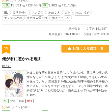
24h.ポイント
63pt
13,591
3,102
位 / 228,744件
位 / 31,413件
小説
BL
BL
異世界転生
主人公受
攻め２人
３Ｐ
わんこ攻め
ヤンデル攻め
嫌われ→愛され
弟はノーマル
感想数 8
文字数 151,587
最終更新日 2021.04.07
登録日 2021.03.28
12
お気に入り追加
5
俺が君に惹かれる理由
餅月萩
たまに妙な夢を見る吉田新(よしだ あらた)。 新は幼少期の記
憶がなく吉田松雄(よしだ まつお)に養子縁組してもらい生活
を送っていた。 高校進学を機に松雄が理事を務める男子校の
寮に入り、自立を目指す決意をする。 そして同室の生徒、木
戸蜜(きど みつ)との出会いが、新の止まっていた時間を動か
し始め…。
BL
完結
長編
R15
24h.ポイント
56pt