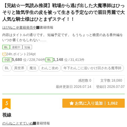
【完結☆一気読み推奨】戦場から逃げ出した大魔導師はひっ
そりと陰気学生の皮を被って生きる予定なので眉目秀麗で大
人気な騎士様はひとまずステイ！！
はぴねこ＠書籍発売中
書籍情報
内容はタイトルの通りです。 短編予定です。 もうちょっと糖度のある番外編を
いつか書くかもしれない……
BL
連載中
短編
24h.ポイント
234pt
5,680
1,148
位 / 228,744件
位 / 31,413件
小説
BL
BL
異世界
魔法
わんこ攻め
年下わんこに追いかけ回される魔導師
感想数 0
文字数 18,080
最終更新日 2026.07.14
登録日 2026.07.07
5
お気に入り追加
1,062
視線
のらねことすていぬ
書籍情報