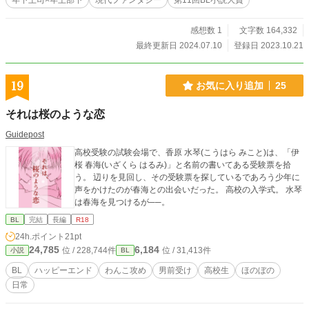
年下上司×年上部下
現代ファンタジー
第11回BL小説大賞
感想数 1
文字数 164,332
最終更新日 2024.07.10
登録日 2023.10.21
19
お気に入り追加
25
それは桜のような恋
Guidepost
高校受験の試験会場で、香原 水琴(こうはら みこと)は、「伊
桜 春海(いざくら はるみ)」と名前の書いてある受験票を拾
う。 辺りを見回し、その受験票を探しているであろう少年に
声をかけたのが春海との出会いだった。 高校の入学式。 水琴
は春海を見つけるが──。
BL
完結
長編
R18
24h.ポイント
21pt
24,785
6,184
位 / 228,744件
位 / 31,413件
小説
BL
BL
ハッピーエンド
わんこ攻め
男前受け
高校生
ほのぼの
日常