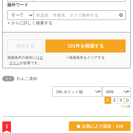
除外ワード
+ さらに詳しく検索する
保存する
101
件を検索する
検索条件の保存には
ロ
× 検索条件をクリアする
グイン
が必要です。
わんこ攻め
タグ
1
2
3
101
件
1
お気に入り追加
639