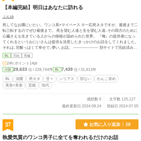
【本編完結】明日はあなたに訪れる
ぶんゆ
死してなお隣にいたい。ワンコ系×マイペース ※一応死ネタですが、最後まで二
転三転するのでぜひ最後まで。 死を望む人達と生を望む人達､その両方のために
心臓さえも生きている人からの移植が認められた世界。 『俺』の提供者になっ
てくれるというおにいさんは提供を決意したきっかけのお話をしてくれました。
それは､甘酸っぱくて幸せで､儚い､お話。 -------------------- 別サイトで完結済みの
ものを移動。 モデル×(別のモデルの)マネージャー 執着強めイケメン×担当モデ
BL
完結
長編
ルにぞっこん美人
24h.ポイント
14pt
29,633
7,439
位 / 228,744件
位 / 31,413件
小説
BL
BL
溺愛
死ネタ
甘々
シリアス
切ない
わんこ攻め
美形×美形
芸能
現代
感想数 0
文字数 125,127
最終更新日 2024.09.24
登録日 2024.07.05
27
お気に入り追加
28
執愛気質のワンコ男子に全てを奪われるだけのお話