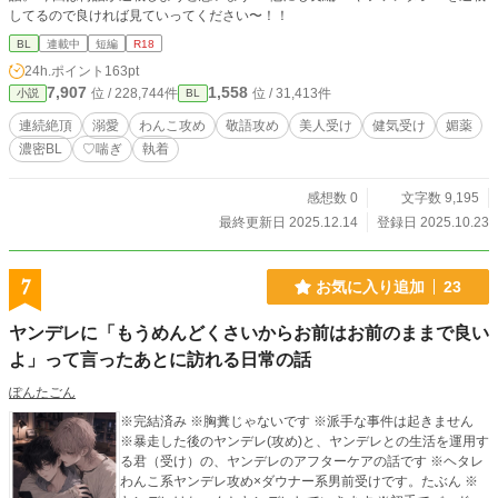
してるので良ければ見ていってください〜！！
BL
連載中
短編
R18
24h.ポイント
163pt
7,907
1,558
位 / 228,744件
位 / 31,413件
小説
BL
連続絶頂
溺愛
わんこ攻め
敬語攻め
美人受け
健気受け
媚薬
濃密BL
♡喘ぎ
執着
感想数 0
文字数 9,195
最終更新日 2025.12.14
登録日 2025.10.23
7
お気に入り追加
23
ヤンデレに「もうめんどくさいからお前はお前のままで良い
よ」って言ったあとに訪れる日常の話
ぽんたごん
※完結済み ※胸糞じゃないです ※派手な事件は起きません
※暴走した後のヤンデレ(攻め)と、ヤンデレとの生活を運用す
る君（受け）の、ヤンデレのアフターケアの話です ※ヘタレ
わんこ系ヤンデレ攻め×ダウナー系男前受けです。たぶん ※