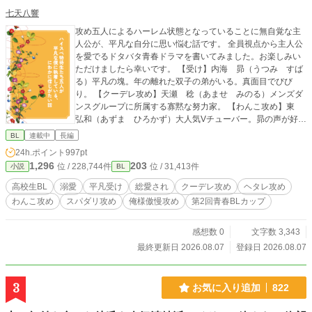
七天八響
攻め五人によるハーレム状態となっていることに無自覚な主
人公が、平凡な自分に思い悩む話です。 全員視点から主人公
を愛でるドタバタ青春ドラマを書いてみました。お楽しみい
ただけましたら幸いです。 【受け】内海 昴（うつみ すば
る）平凡の塊。年の離れた双子の弟がいる。真面目でびび
り。 【クーデレ攻め】天瀬 稔（あませ みのる）メンズダ
ンスグループに所属する寡黙な努力家。 【わんこ攻め】東
弘和（あずま ひろかず）大人気Vチューバー。昴の声が好
き。 【俺様傲慢攻め】笹野 高志郎（ささの こうしろう）
BL
連載中
長編
高校生小説家。次作は昴をモデルに書くと言って追いかけ回
24h.ポイント
997pt
している。 【ヘタレ攻め】瀬戸口 慧人（せとぐち けい
1,296
203
位 / 228,744件
位 / 31,413件
小説
BL
と）サッカーU17にも抜擢されるハイスペックのMF。 【スパ
ダリ攻め】日下部 雅史（くさかべ まさふみ）アプリ開発
高校生BL
溺愛
平凡受け
総愛され
クーデレ攻め
ヘタレ攻め
会社で起業している、高校生社長。 他サイトにも投稿してい
わんこ攻め
スパダリ攻め
俺様傲慢攻め
第2回青春BLカップ
ます。
感想数 0
文字数 3,343
最終更新日 2026.08.07
登録日 2026.08.07
3
お気に入り追加
822