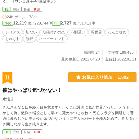
く。 《ワンコ系王子×幸薄美人》
BL
完結
長編
R18
24h.ポイント
78pt
12,219
2,727
位 / 228,744件
位 / 31,413件
小説
BL
シリアス
切ない
期限付きの恋
不憫受け
異世界
わんこ攻め
じれじれ
溺愛
ハッピーエンド
感想数 24
文字数 189,435
最終更新日 2022.04.23
登録日 2022.01.21
11
お気に入り追加
1,802
彼はやっぱり気づかない！
水場奨
さんざんな１日を終え目を覚ますと、そこは漫画に似た世界だった。 え？もし
かして俺、敵側の端役として早々に死ぬやつじゃね？ 死亡フラグを回避して普
通に暮らしたい主人公が気づかないうちに主人公パートを歩み始めて、周りをか
き回しながら生き抜きます。
BL
完結
長編
R18