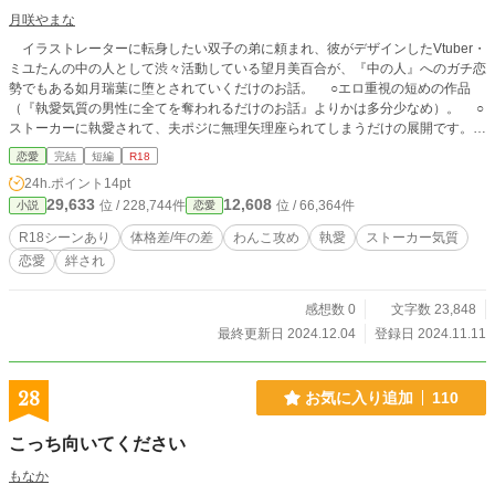
月咲やまな
イラストレーターに転身したい双子の弟に頼まれ、彼がデザインしたVtuber・
ミユたんの中の人として渋々活動している望月美百合が、『中の人』へのガチ恋
勢でもある如月瑞葉に堕とされていくだけのお話。 ○エロ重視の短めの作品
（『執愛気質の男性に全てを奪われるだけのお話』よりかは多分少なめ）。 ○
ストーカーに執愛されて、夫ポジに無理矢理座られてしまうだけの展開です。
○同人誌とかボイスドラマみたいな雰囲気かと。 ○『執愛気質の男性に全て
恋愛
完結
短編
R18
を奪われるだけのお話』と同系のタイトルですが関連はありません。ノリは同じ
24h.ポイント
14pt
ですけど。
29,633
12,608
位 / 228,744件
位 / 66,364件
小説
恋愛
R18シーンあり
体格差/年の差
わんこ攻め
執愛
ストーカー気質
恋愛
絆され
感想数 0
文字数 23,848
最終更新日 2024.12.04
登録日 2024.11.11
28
お気に入り追加
110
こっち向いてください
もなか