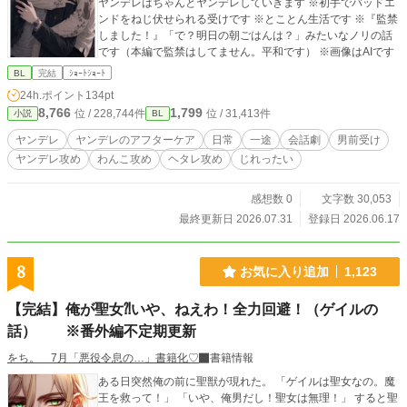
ヤンデレはちゃんとヤンデレしていきます ※初手でバッドエ
ンドをねじ伏せられる受けです ※とことん生活です ※『監禁
しました！』「で？明日の朝ごはんは？」みたいなノリの話
です（本編で監禁はしてません。平和です） ※画像はAIです
BL
完結
ｼｮｰﾄｼｮｰﾄ
24h.ポイント
134pt
8,766
1,799
位 / 228,744件
位 / 31,413件
小説
BL
ヤンデレ
ヤンデレのアフターケア
日常
一途
会話劇
男前受け
ヤンデレ攻め
わんこ攻め
ヘタレ攻め
じれったい
感想数 0
文字数 30,053
最終更新日 2026.07.31
登録日 2026.06.17
8
お気に入り追加
1,123
【完結】俺が聖女⁈いや、ねえわ！全力回避！（ゲイルの
話） ※番外編不定期更新
をち。 7月「悪役令息の…」書籍化♡
書籍情報
ある日突然俺の前に聖獣が現れた。 「ゲイルは聖女なの。魔
王を救って！」 「いや、俺男だし！聖女は無理！」 すると聖