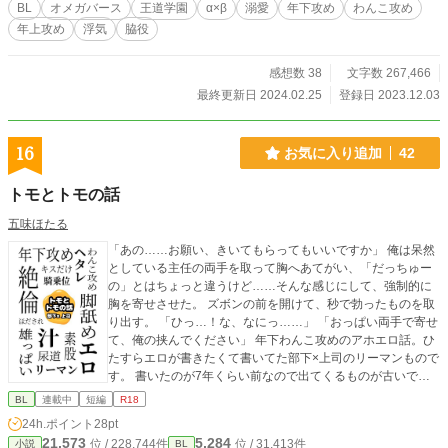
BL
オメガバース
王道学園
α×β
溺愛
年下攻め
わんこ攻め
郎（すずおか・りんたろう） 城戸崎海智（じょうとざき・かいち） 長田理央
年上攻め
浮気
脇役
（おさだ・りお）
感想数 38
文字数 267,466
最終更新日 2024.02.25
登録日 2023.12.03
16
お気に入り追加
42
トモとトモの話
五味ほたる
「あの……お願い、きいてもらってもいいですか」 俺は呆然
としている主任の両手を取って胸へあてがい、「だっちゅー
の」とはちょっと違うけど……そんな感じにして、強制的に
胸を寄せさせた。 ズボンの前を開けて、秒で勃ったものを取
り出す。 「ひっ…！な、なにっ……」 「おっぱい両手で寄せ
て、俺の挟んでください」 年下わんこ攻めのアホエロ話。ひ
たすらエロが書きたくて書いてた部下×上司のリーマンもので
す。 書いたのが7年くらい前なので出てくるものが古いで
す。 ■2022.04.13 シリーズ全編加筆修正 ＋ 書き下ろしを入
BL
連載中
短編
R18
れたものがKindle Unlimitedで配信中です。かなりボリューム
24h.ポイント
28pt
あります。 Amazonで「五味ほたる」で検索すると出てきま
21,573
5,284
位 / 228,744件
位 / 31,413件
小説
BL