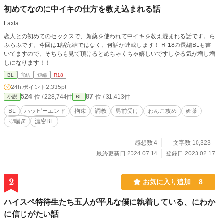
初めてなのに中イキの仕方を教え込まれる話
Laxia
恋人との初めてのセックスで、媚薬を使われて中イキを教え混まれる話です。ら
ぶらぶです。今回は1話完結ではなく、何話か連載します！ R-18の長編BLも書
いてますので、そちらも見て頂けるとめちゃくちゃ嬉しいですしやる気が増し増
しになります！！
BL
完結
短編
R18
24h.ポイント
2,335pt
524
87
位 / 228,744件
位 / 31,413件
小説
BL
BL
ハッピーエンド
拘束
調教
男前受け
わんこ攻め
媚薬
♡喘ぎ
濃密BL
感想数 4
文字数 10,323
最終更新日 2024.07.14
登録日 2023.02.17
2
お気に入り追加
8
ハイスペ特待生たち五人が平凡な僕に執着している、にわか
に信じがたい話