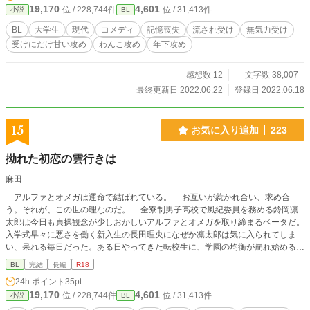
は天上春命（アメノウワハルノミコト）――神だ。…たくさ
19,170
4,601
位 / 228,744件
位 / 31,413件
小説
BL
は、夏も秋を騙している罪悪感を抱えて悩むものの、一度手に入れた大切な人を
んの神々に、人々に愛されている、世界一幸せな男神だ、
手放す気はなくてあの手この手で秋を甘やかす。 あまり深く考えずにまぁ良
……僕は、神だった。〟 ※古事記・日本書紀等を参考にさせ
BL
大学生
現代
コメディ
記憶喪失
流され受け
無気力受け
いかと騙され続ける受けと、騙している事に罪悪感を持ちながらも必死に受けを
ていただきましたが、好き勝手改変しているところがあるた
受けにだけ甘い攻め
わんこ攻め
年下攻め
繋ぎ止めようとする攻めのコメディ寄りの話です。 【主人公にだけ甘い後輩✕
め、歴史物というよりかはフィクション、ファンタジーとし
無気力な流され大学生】 反応いただけるととても喜びます！誤字報告もあり
てお楽しみいただければ幸いです。 【2026年3月より始まっ
がたいです。 ノベルアップ＋、小説家になろうにも掲載中。
感想数 12
文字数 38,007
た新制度『未管理著作物裁定制度』における意思表示（念の
ため）】 非営利・営利を問わず、当作をふくむ当方全作品に
最終更新日 2022.06.22
登録日 2022.06.18
おいてイラスト・作中内文章はもちろん、表紙絵やあらすじ
等ふくむ作品の一切の無断利用を禁じます（AI学習等含
む）。
15
お気に入り追加
223
拗れた初恋の雲行きは
麻田
アルファとオメガは運命で結ばれている。 お互いが惹かれ合い、求め合
う。それが、この世の理なのだ。 全寮制男子高校で風紀委員を務める鈴岡凛
太郎は今日も貞操観念が少しおかしいアルファとオメガを取り締まるベータだ。
入学式早々に悪さを働く新入生の長田理央になぜか凛太郎は気に入られてしま
い、呆れる毎日だった。ある日やってきた転校生に、学園の均衡が崩れ始める。
その中で、中等部時代の日々が思い起こされる…。 大好きだった先輩との幸
BL
完結
長編
R18
せだった思い出、そして再会。 ずっと忘れられないあの時から、凛太郎は逃
24h.ポイント
35pt
げ出すことができない…―― ＊＊＊＊＊ 「甘雨ふりをり」に登場する風紀委
19,170
4,601
位 / 228,744件
位 / 31,413件
小説
BL
員の凛太郎主人公の話です。単品でも読めます。リンクされるものもあるので、
読んでいただけると、なおお楽しみいただけるかと思います。 ◇◇◇ 鈴岡凛太