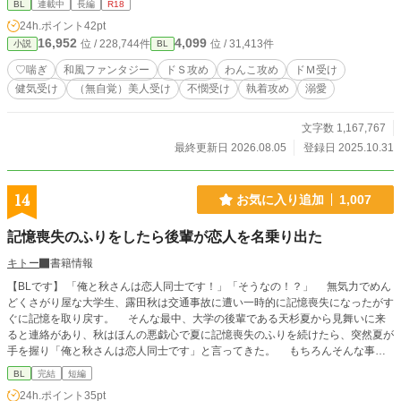
BL
連載中
長編
R18
載できないので、より多くの方にお手に取っていただくた
24h.ポイント
42pt
め、ちょっとずるいですが、内容をよく表した副題のほうを
16,952
4,099
位 / 228,744件
位 / 31,413件
小説
BL
タイトルにしています。ご了承くださいますと幸いです。
【あらすじ】 『今は恋人はいないけど、そろそろ結婚はす
♡喘ぎ
和風ファンタジー
ドＳ攻め
わんこ攻め
ドＭ受け
る』――大人気シンガーソングライター・ＣｈｉＨａＲｕが
健気受け
（無自覚）美人受け
不憫受け
執着攻め
溺愛
生配信中に大胆な「結婚宣言」をする。 ガチ恋しているその
「推し」の「結婚宣言」をうけ、大人気BL漫画家にして根っ
からの腐男子・天春 春月（あまかす はづき）は当然「この世
文字数 1,167,767
の終わり」ほどのショックを受けるが、傷も癒えないその日
最終更新日 2026.08.05
登録日 2025.10.31
の内に自分の祖父と母に連れ出されるまま、ある高級日本料
亭へ。 するとそこに現れたのは――なんと春月のガチ恋相
手、「推し」のＣｈｉＨａＲｕとその家族であった。 驚く
14
お気に入り追加
1,007
春月に彼らは「五つの真実」を告げると言い、その中には、
まずＣｈｉＨａＲｕが春月の「婚約者」であること、そし
記憶喪失のふりをしたら後輩が恋人を名乗り出た
て、これまで人間として生きてきた春月の正体が日本神話に
出てくる「神」であること、またＣｈｉＨａＲｕは春月の
キトー
書籍情報
「双子の弟」にして「運命（さだめ）られた夫神」である、
【BLです】 「俺と秋さんは恋人同士です！」「そうなの！？」 無気力でめん
という衝撃の内容が含まれていた。 当然更に驚き困惑する春
どくさがり屋な大学生、露田秋は交通事故に遭い一時的に記憶喪失になったがす
月に、同席しているＣｈｉＨａＲｕの父・言葉（ことのは）
ぐに記憶を取り戻す。 そんな最中、大学の後輩である天杉夏から見舞いに来
は「早く神であることを思い出してほしい」という。 もし春
ると連絡があり、秋はほんの悪戯心で夏に記憶喪失のふりを続けたら、突然夏が
月がこのまま神としての記憶を思い出せなければ、向こう百
手を握り「俺と秋さんは恋人同士です」と言ってきた。 もちろんそんな事実
年は日本に春が来なくなってしまうと衝撃的なことを言われ
は無く、何の冗談だと啞然としている間にあれよあれよと話が進められてしま
るが――春月が神の記憶を取り戻すための有力な方法が、Ｃ
BL
完結
短編
う。 記憶喪失が嘘だと明かすタイミングを逃してしまった秋は、流れ流され
ｈｉＨａＲｕの愛撫によって「感じる」ことで……！？ 〝僕
24h.ポイント
35pt
夏と同棲まで始めてしまうが案外夏との恋人生活は居心地が良い。 一方で