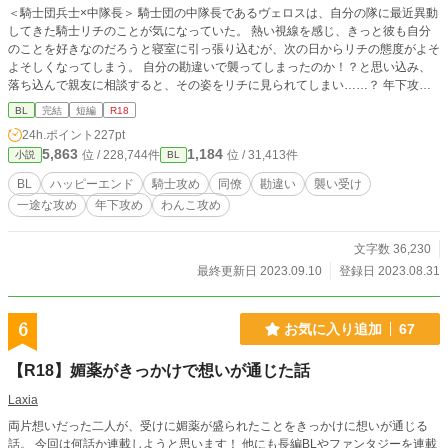
＜騎士団兵士×中隊長＞ 騎士団の中隊長であるヴェロスは、自分の隊に最近異動
してきた騎士リチのことが気になっていた。 熱い視線を感じ、きっと彼も自分
のことを好きなのだろうと寝室に引っ張り込むが、次の日からリチの態度がよそ
よそしくなってしまう。 自分の勘違いで襲ってしまったのか！？と思い込み、
落ち込んで親友に相談すると、その姿をリチに見られてしまい……？ 年下攻め/
騎士団/勘違い/襲い受け ※5年前に自サイトで掲載していたものの再掲です。
BL
完結
短編
R18
24h.ポイント
227pt
5,863
1,184
位 / 228,744件
位 / 31,413件
小説
BL
BL
ハッピーエンド
騎士攻め
同僚
勘違い
襲い受け
一途な攻め
年下攻め
わんこ攻め
文字数 36,230
最終更新日 2023.09.10
登録日 2023.08.31
6
お気に入り追加
67
【R18】媚薬がきっかけで想いが通じた話
Laxia
両片想いだった二人が、受けに媚薬が盛られたことをきっかけに想いが通じる
話。 今回は何話か連載しようと思います！ 他にも長編BLやファンタジーを連載