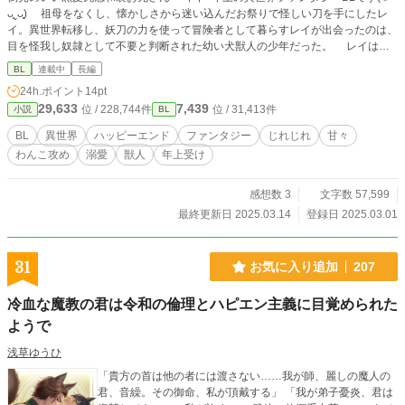
ᴗ͈ˬᴗ͈) 祖母をなくし、懐かしさから迷い込んだお祭りで怪しい刀を手にしたレ
イ。異世界転移し、妖刀の力を使って冒険者として暮らすレイが出会ったのは、
目を怪我し奴隷として不要と判断された幼い犬獣人の少年だった。 レイは彼
を救い共に暮らしながら穏やかで温かな日々を築いていく。しかし、運命のいた
BL
連載中
長編
ずらでレイは再び元の世界へ戻ってしまい、二人は引き裂かれることに──。
24h.ポイント
14pt
そして元の世界で3年が経つ間、異世界では15年もの月日が流れていて──。
29,633
7,439
位 / 228,744件
位 / 31,413件
小説
BL
再び異世界に転移したレイを待っていたのは、騎士団長として皆から信頼され立
派な青年になったコハクだった。 15年前からの想いを伝えようと意気込むコ
BL
異世界
ハッピーエンド
ファンタジー
じれじれ
甘々
ハクだったが…… ｢レイ、大好き…！｣ ｢ふふ、俺も大好きだぞ(家族愛)｣
わんこ攻め
溺愛
獣人
年上受け
｢ちがっ……俺、こんなに大きくなったんだよ？｣ ｢ああ、ほんとに立派になっ
たな〜｣ ｢そうじゃなくて……！｣ 大きくなった今もレイにとっては可愛いコ
ハク、会えなかった分も思いっきり甘やかそうと甘やかしモード全開なレイ。
感想数 3
文字数 57,599
｢絶対意識させてみせ……なでなできもちい……｣ おみみぴくぴく、しっぽ
最終更新日 2025.03.14
登録日 2025.03.01
ぶんぶん…… レイにだけはゴールデンレトリバーみたいな にぱあああ！
な笑顔になってしまう。 コハクの想いは届くのか?! わんこ騎士団長のラブ
コール大作戦、始動！ 幼いコハクの可愛いシーンも盛りだくさん、ちっちゃ
31
お気に入り追加
207
くて可愛いコハクも、大人になったかっこかわいいコハクも、どっちもお楽しみ
ください(❁ᴗ͈ˬᴗ͈) お気に入り いいね♡ 感想 めちゃめちゃ嬉しいです*.(๓´͈ ˘
冷血な魔教の君は令和の倫理とハピエン主義に目覚められた
`͈๓).*
ようで
浅草ゆうひ
「貴方の首は他の者には渡さない……我が師、麗しの魔人の
君、音繰。その御命、私が頂戴する」 「我が弟子憂炎、君は