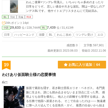
わんこ後輩×ツンデレ常識人。 いちゃいちゃ多めのまったり
日常をどうぞ。 悲しい過去や大きな波乱、闇は一切なしのア
ンデスBLです。 他サイトエブリスタさんにて完結済み。
BL
完結
長編
R18
24h.ポイント
14pt
29,633
7,439
位 / 228,744件
位 / 31,413件
小説
BL
日常
ハッピーエンド
溺愛
BL
わんこ攻め
ツンデレ受け
エロ
感想数 0
文字数 597,901
最終更新日 2023.06.03
登録日 2022.11.06
29
お気に入り追加
64
わけあり仮面騎士様の恋愛事情
ぬー
仮面で素顔を隠す、若き騎士団長エリオ・ベネガス。 名門貴
族に生まれ、誰にも踏み込ませないまま頂点に立った男。 感
情よりも合理を優先し、他人との距離すら管理する彼は、 あ
る任務で他国へ派遣される。 そこで出会ったのは—— 無遠慮
に懐へ入り込んでくる近衛兵・ガイ。 最悪の出会いから始ま