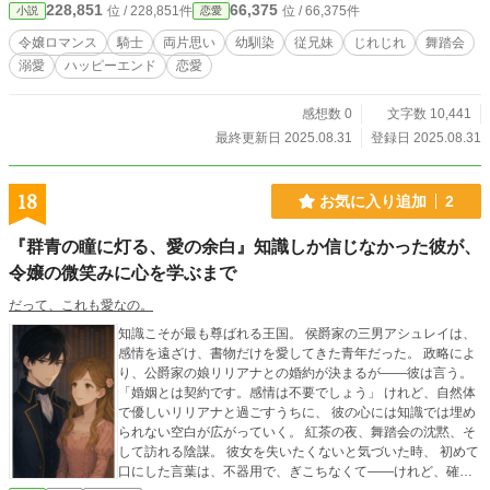
228,851
66,375
位 / 228,851件
位 / 66,375件
小説
恋愛
令嬢ロマンス
騎士
両片思い
幼馴染
従兄妹
じれじれ
舞踏会
溺愛
ハッピーエンド
恋愛
感想数 0
文字数 10,441
最終更新日 2025.08.31
登録日 2025.08.31
18
お気に入り追加
2
『群青の瞳に灯る、愛の余白』知識しか信じなかった彼が、
令嬢の微笑みに心を学ぶまで
だって、これも愛なの。
知識こそが最も尊ばれる王国。 侯爵家の三男アシュレイは、
感情を遠ざけ、書物だけを愛してきた青年だった。 政略によ
り、公爵家の娘リリアナとの婚約が決まるが――彼は言う。
「婚姻とは契約です。感情は不要でしょう」 けれど、自然体
で優しいリリアナと過ごすうちに、 彼の心には知識では埋め
られない空白が広がっていく。 紅茶の夜、舞踏会の沈黙、そ
して訪れる陰謀。 彼女を失いたくないと気づいた時、 初めて
口にした言葉は、不器用で、ぎこちなくて――けれど、確か