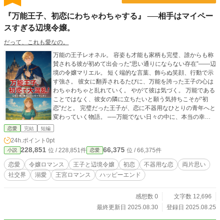
『万能王子、初恋にわちゃわちゃする』 ──相手はマイペー
スすぎる辺境令嬢。
だって、これも愛なの。
万能の王子レオネル。 容姿も才能も家柄も完璧、誰からも称
賛される彼が初めて出会った“思い通りにならない存在”――辺
境の令嬢マリエル。 短く端的な言葉、飾らぬ笑顔、行動で示
す強さ。 彼女に翻弄されるたびに、万能を誇った王子の心は
わちゃわちゃと乱れていく。 やがて彼は気づく。 万能である
ことではなく、彼女の隣に立ちたいと願う気持ちこそが“初
恋”だと。 完璧だった王子が、恋に不器用なひとりの青年へと
変わっていく物語。 ──万能でない日々の中に、本当の幸せ
がある。
恋愛
完結
短編
24h.ポイント
0pt
228,851
66,375
位 / 228,851件
位 / 66,375件
小説
恋愛
恋愛
令嬢ロマンス
王子と辺境令嬢
初恋
不器用な恋
両片思い
社交界
溺愛
王宮ロマンス
ハッピーエンド
感想数 0
文字数 12,696
最終更新日 2025.08.30
登録日 2025.08.25