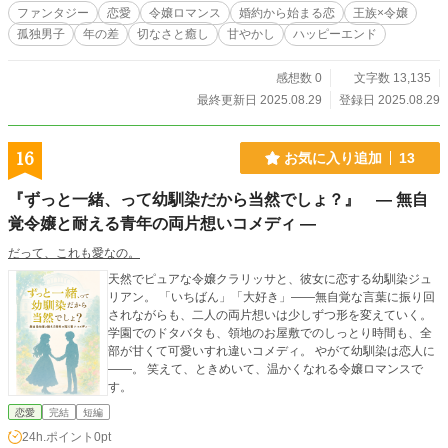
嬢の、しっとりとした婚約ロマンス。 やがて「群青の誓い」
ファンタジー
恋愛
令嬢ロマンス
婚約から始まる恋
王族×令嬢
と共に紡がれる、未来への物語。
孤独男子
年の差
切なさと癒し
甘やかし
ハッピーエンド
感想数 0
文字数 13,135
最終更新日 2025.08.29
登録日 2025.08.29
16
お気に入り追加
13
『ずっと一緒、って幼馴染だから当然でしょ？』 ― 無自
覚令嬢と耐える青年の両片想いコメディ ―
だって、これも愛なの。
天然でピュアな令嬢クラリッサと、彼女に恋する幼馴染ジュ
リアン。 「いちばん」「大好き」――無自覚な言葉に振り回
されながらも、二人の両片想いは少しずつ形を変えていく。
学園でのドタバタも、領地のお屋敷でのしっとり時間も、全
部が甘くて可愛いすれ違いコメディ。 やがて幼馴染は恋人に
――。 笑えて、ときめいて、温かくなれる令嬢ロマンスで
す。
恋愛
完結
短編
24h.ポイント
0pt