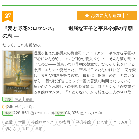
27
お気に入り追加
4
『麦と野花のロマンス』 ― 退屈な王子と平凡令嬢の早朝
の恋 ―
だって、これも愛なの。
退屈を抱えた侯爵家の御曹司・アドリアン。 華やかな学園の
中心にいながら、いつも何かが物足りない。 そんな彼が見つ
けたのは―― 誰もいない早朝の教室で、ひっそり花をいける
令嬢・エリナの姿だった。 平凡で目立たないけれど、 花を愛
し、素朴な強さを持つ彼女。 最初は「退屈しのぎ」と言いな
がら、 気づけば彼にとって一番の贅沢な時間となっていく。
華やかさと息苦しさの学園を背景に、 甘さと切なさが交錯す
る令嬢ロマンス。 「くだらない」から始まる二人のやり取り
が、 やがて「大切」に変わっていく物語です。
恋愛
完結
短編
24h.ポイント
0pt
228,851
66,375
位 / 228,851件
位 / 66,375件
小説
恋愛
恋愛
学園
令嬢ロマンス
御曹司
平凡令嬢
じれ甘
コミカル
切なさ
退屈
早朝