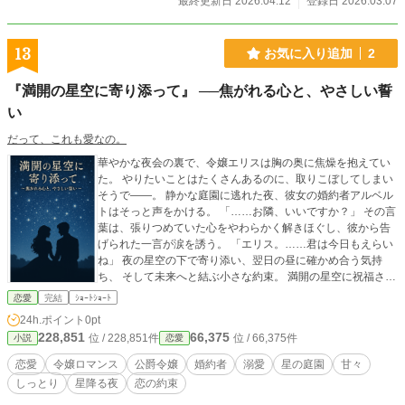
最終更新日 2026.04.12
登録日 2026.03.07
13
お気に入り追加
2
『満開の星空に寄り添って』 ──焦がれる心と、やさしい誓
い
だって、これも愛なの。
華やかな夜会の裏で、令嬢エリスは胸の奥に焦燥を抱えてい
た。 やりたいことはたくさんあるのに、取りこぼしてしまい
そうで――。 静かな庭園に逃れた夜、彼女の婚約者アルベル
トはそっと声をかける。 「……お隣、いいですか？」 その言
葉は、張りつめていた心をやわらかく解きほぐし、彼から告
げられた一言が涙を誘う。 「エリス。……君は今日もえらい
ね」 夜の星空の下で寄り添い、翌日の昼に確かめ合う気持
ち、 そして未来へと結ぶ小さな約束。 満開の星空に祝福され
るように重なり合うふたりの影は、 やがて“永遠”という名の
恋愛
完結
ｼｮｰﾄｼｮｰﾄ
光を宿していく――。 しっとりと甘やかに綴る、星空に抱か
24h.ポイント
0pt
れた令嬢ロマンス。
228,851
66,375
位 / 228,851件
位 / 66,375件
小説
恋愛
恋愛
令嬢ロマンス
公爵令嬢
婚約者
溺愛
星の庭園
甘々
しっとり
星降る夜
恋の約束