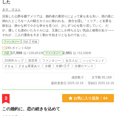
した
タマ マコト
没落した公爵令嬢アメリアは、婚約者の裏切りによって家も名も失い、雨の夜に
倒れたところを一人の騎士カイルに救われる。 身分を隠し「ミリア」と名乗る
彼女は、静かな村で小さな幸せを見つけ、少しずつ心を取り戻していく。 だ
が、優しくも謎めいたカイルには、王族にしか持ちえない気品と秘密があり――
それが、二人の運命を大きく動かす始まりとなるのであった。
ファンタジー
完結
長編
24h.ポイント
42pt
17,988
2,981
位 / 228,851件
位 / 53,336件
小説
ファンタジー
25周年カップ
異世界
ファンタジー
女主人公
ハッピーエンド
ざまぁ
ざまぁ要素あり
令嬢
令嬢×王子
令嬢ロマンス
感想数 0
文字数 85,169
最終更新日 2025.10.19
登録日 2025.10.19
3
お気に入り追加
64
この婚約に、恋の続きを込めて