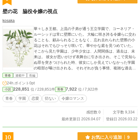
壁の花 脇役令嬢の視点
kosaka
華々しき王都。上流の子弟が通う王立学園で、コーネリア・
ルーシッドは常に壁際にいた。 大輪に咲き誇る令嬢らに交わ
ることも、顧みられることもなく、忘れ去れられた壁際の小
花はそれでもひっそり咲いて、華やかな庭を見つめていた。
そこから見た学園は、少年少女は、人間関係は、過去は、未
来は。 彼女が思いがけず表舞台に引き出され、そこで見知ら
ぬ罪を突きつけられた時、彼女にしか見えていなかった学園
の暗部が曝け出される。 それぞれが負う事情、複雑な過去、
絡み合う思惑は、果たしてどんな姿をしているのか───
青春
連載中
長編
24h.ポイント
0pt
228,851
7,922
位 / 228,851件
位 / 7,922件
小説
青春
青春
学園
恋愛
切ない
令嬢ロマンス
感想数 0
文字数 9,334
最終更新日 2026.04.07
登録日 2026.03.22
10
お気に入り追加
9