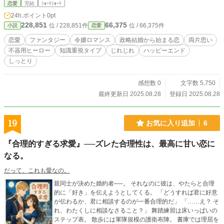
な「好き」だった。 政略から始まる令嬢ロマンス。 本には載
恋愛
完結
ｼｮｰﾄｼｮｰﾄ
っていない、ふたりだけの愛の記録。
24h.ポイント
0pt
228,851
66,375
位 / 228,851件
位 / 66,375件
小説
恋愛
恋愛
ファンタジー
令嬢ロマンス
政略結婚から始まる恋
両片思い
不器用ヒーロー
知識重視タイプ
じれじれ
ハッピーエンド
しっとり
感想数 0
文字数 5,750
最終更新日 2025.08.28
登録日 2025.08.28
19
お気に入り追加
6
『合理的すぎる求愛』──ズレた合理性は、最高に甘い恋に
なる。
だって、これも愛なの。
親同士が決めた婚約者──。 それなのに彼は、やたらと合理
的に「好き」を伝えようとしてくる。 「どうすれば君に好意
が伝わるか、君に相談するのが一番合理的だ」 「……え？ そ
れ、わたくしに相談なさること？」 舞踏練習は床いっぱいの
ステップ表。 散歩には軍隊規模の護衛布陣。 書庫では理屈を