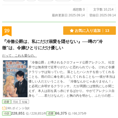
感想数 0
文字数 10,214
最終更新日 2025.09.14
登録日 2025.09.14
29
お気に入り追加
13
『冷徹公爵は、私にだけ溺愛を隠せない』──噂の“冷
徹”は、令嬢ひとりにだけ優しい
だって、これも愛なの。
「冷徹公爵」と噂されるクロフォード公爵アレクシス。 社交
界では無表情で近寄りがたいと恐れられている。 けれど令嬢
クラリッサは知っていた。 落としたハンカチを拾ってくれる
ことも、雨の日に傘を差し出してくれることも──彼が本当は
優しい人だということを。 「冷徹なんかじゃありません！」
と必死に弁明するクラリッサ。 だが周囲には惚気にしか聞こ
えず、本人は顔を真っ赤にするばかり。 やがてアレクシス自
身も「……君だけなんだ」と胸の内を明かし、ふたりの想い
は重なっていく。 両想いになってからも誤解と噂は尽きない
恋愛
完結
短編
けれど、彼は言う。 「冷徹と呼ばれても構わない。ただ、君
24h.ポイント
0pt
にだけは優しいと思われたい」 ──冷徹に見えて溺愛する彼
228,851
66,375
位 / 228,851件
位 / 66,375件
小説
恋愛
と、必死にかばう令嬢の、 明るくて愉快、でもちょっぴり切