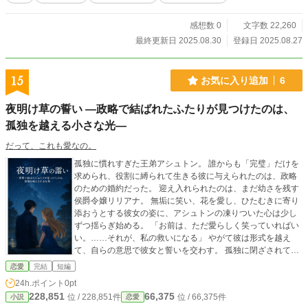
感想数 0
文字数 22,260
最終更新日 2025.08.30
登録日 2025.08.27
15
お気に入り追加
6
夜明け草の誓い ―政略で結ばれたふたりが見つけたのは、
孤独を越える小さな光―
だって、これも愛なの。
孤独に慣れすぎた王弟アシュトン。 誰からも「完璧」だけを
求められ、役割に縛られて生きる彼に与えられたのは、政略
のための婚約だった。 迎え入れられたのは、まだ幼さを残す
侯爵令嬢リリアナ。 無垢に笑い、花を愛し、ひたむきに寄り
添おうとする彼女の姿に、アシュトンの凍りついた心は少し
ずつ揺らぎ始める。 「お前は、ただ愛らしく笑っていればい
い。……それが、私の救いになる」 やがて彼は形式を越え
て、自らの意思で彼女と誓いを交わす。 孤独に閉ざされてい
た日々は終わり、ふたりは夫婦として歩み出す――。 宮殿の
恋愛
完結
短編
朝の食卓、庭園での散歩、雨の日の静かな時間。 小さな日常
24h.ポイント
0pt
の積み重ねが、互いの心を確かに結び、孤独を溶かしてい
228,851
66,375
位 / 228,851件
位 / 66,375件
小説
恋愛
く。 幻想的な王国を舞台に描かれる、 孤独な青年と無垢な令