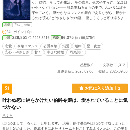
く。 婚約、そして新生活。 朝の食卓、夜のやすらぎ、記念日
や小さなすれ違い―― 積み重ねる日々の中で、ふたりは絆を
深めていく。 華やかなロマンスの舞台でありながら、描かれ
るのは“安心”と“やさしさ”の物語。 優しくそっと寄り添うよう
な一話完結型の短編集です。
恋愛
完結
短編
24h.ポイント
0pt
228,851
66,375
位 / 228,851件
位 / 66,375件
小説
恋愛
恋愛
令嬢ロマンス
公爵令嬢
溺愛
婚約
星・夜空
安心・やさしさ
甘々
幸せな結婚
両片想い
感想数 0
文字数 11,312
最終更新日 2025.09.06
登録日 2025.09.06
21
お気に入り追加
1
叶わぬ恋に鍵をかけたい伯爵令嬢は、愛されていることに気
づかない
ろくと
はじめまして ろくと と申します。 現在、創作漫画をはじめて作成しようと
奮闘し始めました。作成するにあたりネームを起こしてみようと思い、この場を