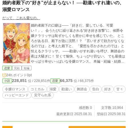
婚約者殿下の“好き”が止まらない！ ──勘違いすれ違いの、
溺愛ロマンス
だって、これも愛なの。
婚約者殿下の口癖は――「好きだ、愛している、可愛
い！」。 会うたびに繰り返される“好き好き攻撃”に、侯爵令
嬢クラリッサは恥ずかしくも密かに幸せを感じていた。 とこ
ろがある日、殿下が急に沈黙！？ 「言いすぎて効力がなくな
るのでは」と考えた殿下と、 「愛想を尽かされたのでは」と
怯えるクラリッサ。 ――勘違いがすれ違いを呼び、舞踏会の
夜は大騒ぎに！ 甘くて愉快、ちょっぴり切ない。 でも最後は
やっぱり幸せいっぱいな令嬢ロマンス。 本編・続編・結婚準
備編・新婚編・番外編、ぜんぶまとめてお楽しみください。
恋愛
完結
短編
24h.ポイント
0pt
228,851
66,375
位 / 228,851件
位 / 66,375件
小説
恋愛
令嬢ロマンス
コミカル
溺愛
勘違い
舞踏会
告白
好き
甘々
ハッピーエンド
見守られ系
感想数 0
文字数 10,964
最終更新日 2025.08.31
登録日 2025.08.31