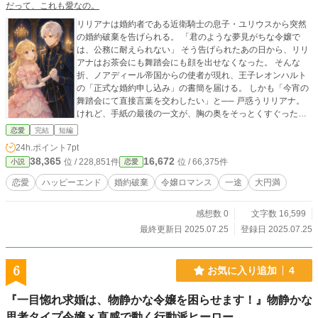
だって、これも愛なの。
リリアナは婚約者である近衛騎士の息子・ユリウスから突然
の婚約破棄を告げられる。 「君のような夢見がちな令嬢で
は、公務に耐えられない」 そう告げられたあの日から、リリ
アナはお茶会にも舞踏会にも顔を出せなくなった。 そんな
折、ノアディール帝国からの使者が現れ、王子レオンハルト
の「正式な婚約申し込み」の書簡を届ける。 しかも「今宵の
舞踏会にて直接言葉を交わしたい」と── 戸惑うリリアナ。
けれど、手紙の最後の一文が、胸の奥をそっとくすぐった。
『……あのとき、あなたがくれた赤いリボン。 今も、私の胸
恋愛
完結
短編
の中に、大切に結ばれています。』
24h.ポイント
7pt
38,365
16,672
位 / 228,851件
位 / 66,375件
小説
恋愛
恋愛
ハッピーエンド
婚約破棄
令嬢ロマンス
一途
大円満
感想数 0
文字数 16,599
最終更新日 2025.07.25
登録日 2025.07.25
6
お気に入り追加
4
『一目惚れ求婚は、物静かな令嬢を困らせます！』物静かな
思考タイプ令嬢 × 直感で動く行動派ヒーロー