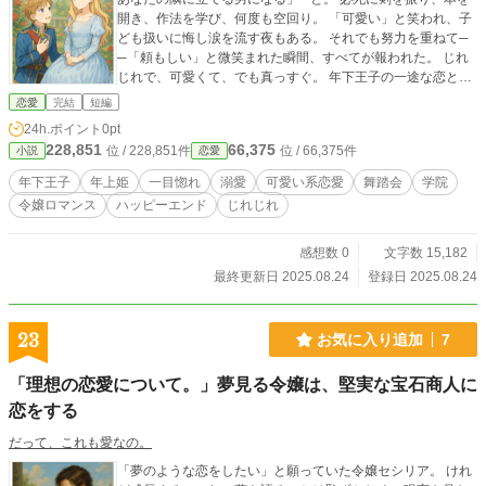
開き、作法を学び、何度も空回り。 「可愛い」と笑われ、子
ども扱いに悔し涙を流す夜もある。 それでも努力を重ねて─
─「頼もしい」と微笑まれた瞬間、すべてが報われた。 じれ
じれで、可愛くて、でも真っすぐ。 年下王子の一途な恋と、
ほんわか姫の心が少しずつほどけていく。 やがて訪れる婚
恋愛
完結
短編
約、そして甘い日常へ。 恋に一生懸命なジュリアン王子と、
24h.ポイント
0pt
ふんわり姫イリスの令嬢ロマンス。
228,851
66,375
位 / 228,851件
位 / 66,375件
小説
恋愛
年下王子
年上姫
一目惚れ
溺愛
可愛い系恋愛
舞踏会
学院
令嬢ロマンス
ハッピーエンド
じれじれ
感想数 0
文字数 15,182
最終更新日 2025.08.24
登録日 2025.08.24
23
お気に入り追加
7
「理想の恋愛について。」夢見る令嬢は、堅実な宝石商人に
恋をする
だって、これも愛なの。
「夢のような恋をしたい」と願っていた令嬢セシリア。 けれ