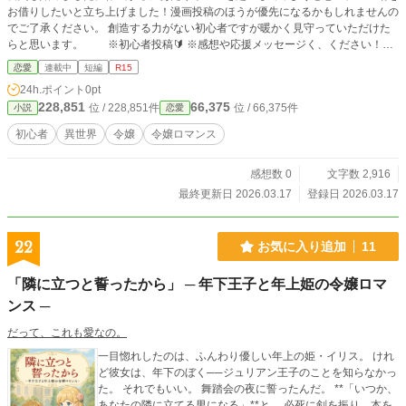
お借りしたいと立ち上げました！漫画投稿のほうが優先になるかもしれませんの
でご了承ください。 創造する力がない初心者ですが暖かく見守っていただけた
らと思います。 ※初心者投稿🔰 ※感想や応援メッセージく、ください！！
※漫画家ではありませんが漫画描こうとしております。 ※語彙力はありませ
恋愛
連載中
短編
R15
ん。変なところがありましても、読み取っていただけたら幸いです… ※限られ
24h.ポイント
0pt
た時間の中、作成するのでかなりお待たせしてしまいます
228,851
66,375
位 / 228,851件
位 / 66,375件
小説
恋愛
初心者
異世界
令嬢
令嬢ロマンス
感想数 0
文字数 2,916
最終更新日 2026.03.17
登録日 2026.03.17
22
お気に入り追加
11
「隣に立つと誓ったから」 ─ 年下王子と年上姫の令嬢ロマ
ンス ─
だって、これも愛なの。
一目惚れしたのは、ふんわり優しい年上の姫・イリス。 けれ
ど彼女は、年下のぼく──ジュリアン王子のことを知らなかっ
た。 それでもいい。 舞踏会の夜に誓ったんだ。 **「いつか、
あなたの隣に立てる男になる」**と。 必死に剣を振り、本を