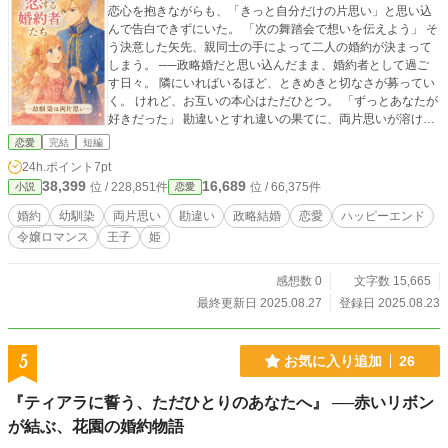
恋心を抱きながらも、「きっと自分だけの片思い」と思い込
んで告白できずにいた。 「次の舞踏会で想いを伝えよう」 そ
う決意した矢先、親同士の手によって二人の婚約が決まって
しまう。 ──政略婚だと思い込んだまま、婚約者として過ご
す日々。 隣にいればいるほど、ときめきと切なさが募ってい
く。 けれど、お互いの本心はただひとつ。 「ずっとあなたが
好きだった」 勘違いとすれ違いの果てに、両片思いが溶けて
ゆく── 幼馴染から始まる、可愛くて華やかな令嬢ロマン
恋愛
完結
短編
ス。 甘さとキラキラがたっぷり詰まった、両片思いから夫婦
24h.ポイント
7pt
になるまでの物語。
38,399
16,689
位 / 228,851件
位 / 66,375件
小説
恋愛
婚約
幼馴染
両片思い
勘違い
政略結婚
恋愛
ハッピーエンド
令嬢ロマンス
王子
姫
感想数 0
文字数 15,665
最終更新日 2025.08.27
登録日 2025.08.23
5
お気に入り追加
26
『ティアラに誓う、ただひとりのあなたへ』 ──赤いリボン
が結ぶ、花園の婚約物語