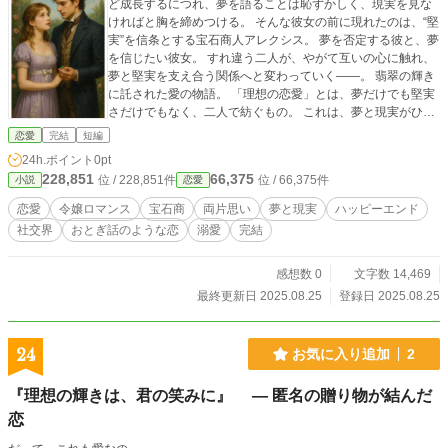
ど成長するにつれ、夢を語ることは恥ずかしく、現実を見な
ければと胸を締めつける。 そんな彼女の前に現れたのは、“堅
実”を信条とする宝石商人アレクシス。 夢を否定する彼と、夢
を信じたい彼女。 すれ違う二人が、やがて互いの心に触れ、
夢と堅実を支え合う関係へと変わっていく――。 翡翠の輝き
に託された愛の物語。 「理想の恋愛」とは、夢だけでも堅実
さだけでもなく、二人で紡ぐもの。 これは、夢と現実がひと
つになる令嬢ロマンス。
恋愛
完結
短編
24h.ポイント
0pt
228,851
66,375
位 / 228,851件
位 / 66,375件
小説
恋愛
恋愛
令嬢ロマンス
宝石商
両片思い
夢と現実
ハッピーエンド
社交界
おとぎ話のような恋
溺愛
完結
感想数 0
文字数 14,469
最終更新日 2025.08.25
登録日 2025.08.25
24
お気に入り追加
2
『理想の輝きは、君の笑みに』 ― 匿名の贈り物が結んだ
恋