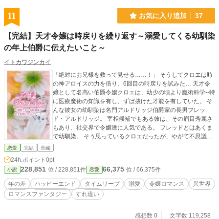
11
お気に入り追加
37
【完結】天才令嬢は時戻りを繰り返す～溺愛してくる幼馴染
の年上伯爵に伝えたいこと～
イトカワジンカイ
「絶対にお兄様を救って見せる……！」 そうしてクロエは時
の神アロイスの力を借り、6回目の時戻りを試みた… 天才令
嬢として名高い伯爵令嬢クロエは、幼少の頃より魔術科学--特
に医療魔術の知識を有し、ずば抜けた才能を有していた。 そ
んな彼女の幼馴染は名門アルドリッジ伯爵家の長男フレッ
ド・アルドリッジ。 宰相候補でもある彼は、その眉目秀麗さ
もあり、社交界で令嬢達に人気である。 フレッドとはあくま
で幼馴染。 そう思っているクロエだったが、やがて不思議な
既視感をもつようになる。そんな時、彼に恋人ができたと聞
恋愛
完結
長編
いたクロエは…… クロエはなぜ天才なのか？ なぜ時戻りを繰
24h.ポイント
0pt
り返すのか？ その理由が明らかになった時、クロエが伝えた
228,851
66,375
位 / 228,851件
位 / 66,375件
小説
恋愛
いこととは？ これは、一人の少女が兄と慕う年上伯爵を救う
ための物語。
年の差
ハッピーエンド
タイムリープ
溺愛
令嬢ロマンス
異世界
ロマンスファンタジー
すれ違い
感想数 0
文字数 119,258