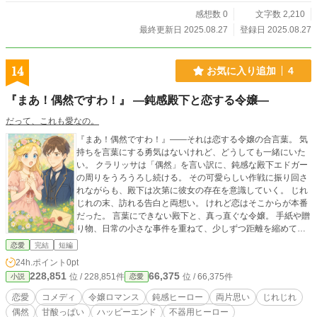
感想数 0
文字数 2,210
最終更新日 2025.08.27
登録日 2025.08.27
14
お気に入り追加
4
『まあ！偶然ですわ！』 ―鈍感殿下と恋する令嬢―
だって、これも愛なの。
『まあ！偶然ですわ！』――それは恋する令嬢の合言葉。 気
持ちを言葉にする勇気はないけれど、どうしても一緒にいた
い。 クラリッサは「偶然」を言い訳に、鈍感な殿下エドガー
の周りをうろうろし続ける。 その可愛らしい作戦に振り回さ
れながらも、殿下は次第に彼女の存在を意識していく。 じれ
じれの末、訪れる告白と両想い。 けれど恋はそこからが本番
だった。 言葉にできない殿下と、真っ直ぐな令嬢。 手紙や贈
り物、日常の小さな事件を重ねて、少しずつ距離を縮めてい
く。 そして迎えるのは、婚約発表という大きな節目。 「完璧
恋愛
完結
短編
でなくてもいい。ただ、あなたと未来を共に」 不器用で真剣
24h.ポイント
0pt
な誓いは、二人の未来を確かに照らしていく。 可愛くて愉快
228,851
66,375
位 / 228,851件
位 / 66,375件
小説
恋愛
で、ときに切ない。 偶然を重ねて、奇跡は必然に――。 不器
用殿下と恋する令嬢のロマンス、どうぞ最後までお楽しみく
恋愛
コメディ
令嬢ロマンス
鈍感ヒーロー
両片思い
じれじれ
ださい。
偶然
甘酸っぱい
ハッピーエンド
不器用ヒーロー