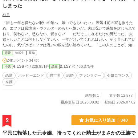
しまった
柚月
「誰も一年と保たない呪いの館へ、嫁いでもらいたい」 没落寸前の家を救うた
め、エファは辺境伯・ヴァルターのもとへ嫁いだ。夫は呪いで感情を封じられて
おり、笑わない、怒らない、愛さない——ただそこに在るだけの男だった。 夫
婦らしいことは何もしなくていい、一年だけいてくれればいい。そう言われてい
たのに、気づけばエファは呪いの根を追い始めていた。「この人のことが、知り
たい」という理由だけで。 そして封印が解けたとき、ヴァルターが最初に動い
恋愛
連載中
長編
たのはエファを抱き寄せることだった。
24h.ポイント
347pt
4,136
2,157
位 / 228,851件
位 / 66,375件
小説
恋愛
恋愛
ハッピーエンド
異世界
結婚
ファンタジー
令嬢ロマンス
令嬢
感想数 1
文字数 12,877
最終更新日 2026.08.02
登録日 2026.07.02
2
お気に入り追加
340
平民に転落した元令嬢、拾ってくれた騎士がまさかの王族で