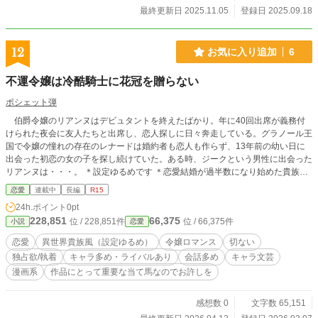
最終更新日 2025.11.05
登録日 2025.09.18
12
お気に入り追加
6
不運令嬢は冷酷騎士に花冠を贈らない
ポシェット弾
伯爵令嬢のリアンヌはデビュタントを終えたばかり。年に40回出席が義務付
けられた夜会に友人たちと出席し、恋人探しに日々奔走している。グラノール王
国で令嬢の憧れの存在のレナードは婚約者も恋人も作らず、13年前の幼い日に
出会った初恋の女の子を探し続けていた。ある時、ジークという男性に出会った
リアンヌは・・・。 ＊設定ゆるめです ＊恋愛結婚が過半数になり始めた貴族社
会が舞台 ＊絶対に無いと今後言い切れること（仲良し３人と妹と男性の取り合
恋愛
連載中
長編
R15
い・転生転移ものではありません） ＊結構書いているのですが悩んで進まなく
24h.ポイント
0pt
なるのでやる気を出すため公開します ＊カクヨムにも連載中（エブリスタ・pixi
228,851
66,375
位 / 228,851件
位 / 66,375件
小説
恋愛
v・ムーンライトノベルズにも連載予定）
恋愛
異世界貴族風（設定ゆるめ）
令嬢ロマンス
切ない
独占欲/執着
キャラ多め・ライバルあり
会話多め
キャラ文芸
漫画系
作品にとって重要な当て馬なのでお許しを
感想数 0
文字数 65,151