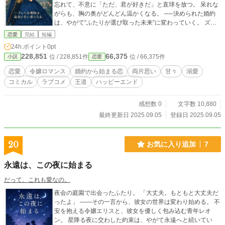
忘れて、不意に「ただ、君が好きだ」と直球を放つ。 呆れな
がらも、胸の奥がどんどん温かくなる。 ──決められた婚約
は、やがて“ふたりが選び取った未来”に変わっていく。 ズレ
た合理性×照れ屋令嬢の、コミカルで甘い令嬢ロマンス。
恋愛
完結
短編
24h.ポイント
0pt
228,851
66,375
位 / 228,851件
位 / 66,375件
小説
恋愛
恋愛
令嬢ロマンス
婚約から始まる恋
両片思い
甘々
溺愛
コミカル
ラブコメ
王道
ハッピーエンド
感想数 0
文字数 10,880
最終更新日 2025.09.05
登録日 2025.09.05
20
お気に入り追加
7
永遠は、この夜に始まる
だって、これも愛なの。
夜会の庭園で出会ったふたり。 「大丈夫。もともと大丈夫だ
ったよ」 ――その一言から、彼女の世界は変わり始める。 不
安を抱える令嬢エリスと、彼女を優しく包み込む青年レオ
ン。 星降る夜に交わした約束は、やがて永遠へと続いてい