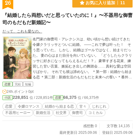
26
お気に入り追加
11
『結婚したら両想いだと思っていたのに！』〜不器用な御曹
司のもだもだ新婚記〜
だって、これも愛なの。
名門家の御曹司・アレクシスは、幼い頃から想い続けてきた
令嬢クラリッサとついに結婚。 ――これで夢は叶った！ そ
う思っていた。 しかし、結婚はゴールではなく、始まりだっ
た。 妻の心はまだ自分を向いていない。 「どうしたらクラリ
ッサに好きになってもらえるんだ！？」 豪華すぎる花束、練
習した甘い言葉、嫉妬むき出しの舞踏会…… 真剣な愛は空回
りばかり。 それでも彼は諦めない。 ＊第一部：結婚から始ま
る恋 ＊第二部：新婚生活のもだもだと未来への誓い ＊番外
編：御曹司の記録帳と、使用人たちのささやき 笑えて甘く
恋愛
完結
短編
て、じれったい。 やがて「彼を選ぶ」と決めたクラリッサと
24h.ポイント
0pt
共に、未来への歩みを重ねていく。 不器用な御曹司の全力ラ
228,851
66,375
位 / 228,851件
位 / 66,375件
小説
恋愛
ブコメ、ここに完結。 ――どうぞ、二人の幸せを最後まで見
届けてください。
恋愛
令嬢ロマンス
結婚から始まる恋
甘々
じれじれ
不器用ヒーロー
新婚生活
社交界
御曹司
コミカル
感想数 0
文字数 14,135
最終更新日 2025.09.06
登録日 2025.09.06