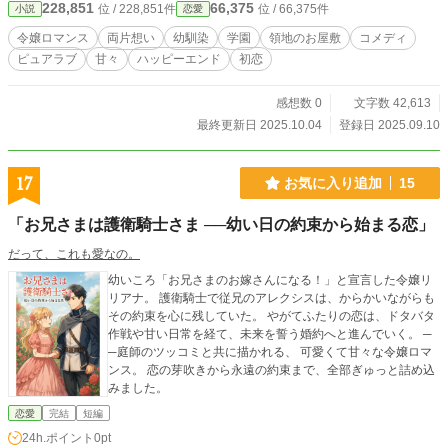
228,851
66,375
位 / 228,851件
位 / 66,375件
小説
恋愛
令嬢ロマンス
両片想い
幼馴染
学園
領地のお屋敷
コメディ
ピュアラブ
甘々
ハッピーエンド
初恋
感想数 0
文字数 42,613
最終更新日 2025.10.04
登録日 2025.09.10
17
お気に入り追加
15
「お兄さまは護衛騎士さま ──幼い日の約束から始まる恋」
だって、これも愛なの。
幼いころ「お兄さまのお嫁さんになる！」と宣言した令嬢リ
リアナ。 護衛騎士で従兄のアレクシスは、からかいながらも
その約束を心に残していた。 やがてふたりの恋は、ドタバタ
作戦や甘い日常を経て、未来を誓う婚約へと進んでいく。 ─
─庭師のツッコミと共に描かれる、 可愛くて甘々な令嬢ロマ
ンス。 恋の芽吹きから永遠の約束まで、全部ぎゅっと詰め込
みました。
恋愛
完結
短編
24h.ポイント
0pt