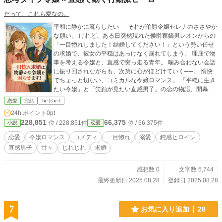
だって、これも愛なの。
平和に静かに暮らしたい──それが伯爵令嬢セレナのささやか
な願い。 けれど、ある日突然現れた侯爵家嫡男レオンからの
「一目惚れしました！結婚してください！」という勢い任せ
の求婚で、彼女の平穏はあっけなく崩れてしまう。 理屈で物
事を考える令嬢と、直感で突っ走る青年。 噛み合わない会話
に振り回されながらも、次第に心がほどけていく──。 愉快
でちょっと切ない、コミカルな令嬢ロマンス。 「平穏に生き
たい令嬢」と「笑顔が見たい直感男子」の恋の物語、開幕で
す。
恋愛
完結
ｼｮｰﾄｼｮｰﾄ
24h.ポイント
0pt
228,851
66,375
位 / 228,851件
位 / 66,375件
小説
恋愛
恋愛
令嬢ロマンス
コメディ
一目惚れ
溺愛
鈍感ヒロイン
直感男子
甘々
じれじれ
求婚
感想数 0
文字数 5,744
最終更新日 2025.08.28
登録日 2025.08.28
7
お気に入り追加
28