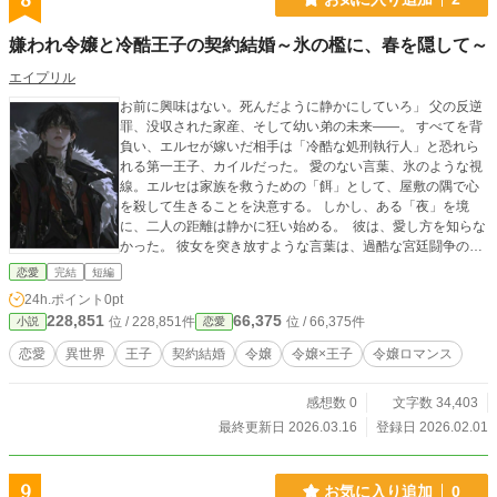
8
嫌われ令嬢と冷酷王子の契約結婚​～氷の檻に、春を隠して～
エイプリル
お前に興味はない。死んだように静かにしていろ」 ​父の反逆
罪、没収された家産、そして幼い弟の未来――。 すべてを背
負い、エルセが嫁いだ相手は「冷酷な処刑執行人」と恐れら
れる第一王子、カイルだった。 愛のない言葉、氷のような視
線。エルセは家族を救うための「餌」として、屋敷の隅で心
を殺して生きることを決意する。 ​しかし、ある「夜」を境
に、二人の距離は静かに狂い始める。 ​ ​彼は、愛し方を知らな
かった。 彼女を突き放すような言葉は、過酷な宮廷闘争の中
で、彼女を「反逆者の娘」として標的にさせないための、彼
恋愛
完結
短編
なりの不器用すぎる守り方だったのだ。 ​冷え切った礼拝堂で
24h.ポイント
0pt
始まった偽りの契約が、一滴の涙と温もりによって溶け始め
228,851
66,375
位 / 228,851件
位 / 66,375件
小説
恋愛
ていく。 これは、孤独な二人が「本当の夫婦」になるまで
の、切なくも甘い救済の物語。
恋愛
異世界
王子
契約結婚
令嬢
令嬢×王子
令嬢ロマンス
感想数 0
文字数 34,403
最終更新日 2026.03.16
登録日 2026.02.01
9
お気に入り追加
0