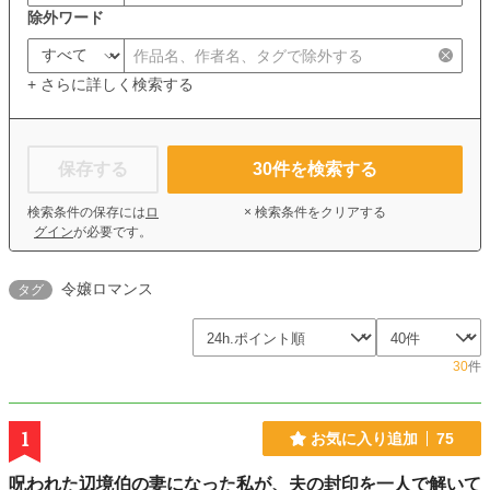
除外ワード
+ さらに詳しく検索する
保存する
30
件を検索する
検索条件の保存には
ロ
× 検索条件をクリアする
グイン
が必要です。
令嬢ロマンス
タグ
30
件
1
お気に入り追加
75
呪われた辺境伯の妻になった私が、夫の封印を一人で解いて