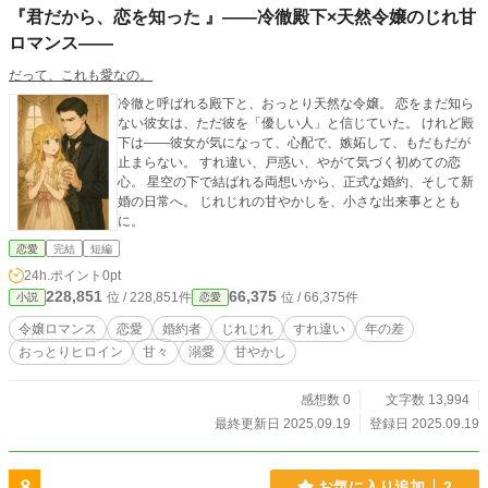
『君だから、恋を知った 』――冷徹殿下×天然令嬢のじれ甘
ロマンス――
だって、これも愛なの。
冷徹と呼ばれる殿下と、おっとり天然な令嬢。 恋をまだ知ら
ない彼女は、ただ彼を「優しい人」と信じていた。 けれど殿
下は――彼女が気になって、心配で、嫉妬して、もだもだが
止まらない。 すれ違い、戸惑い、やがて気づく初めての恋
心。 星空の下で結ばれる両想いから、正式な婚約、そして新
婚の日常へ。 じれじれの甘やかしを、小さな出来事ととも
に。
恋愛
完結
短編
24h.ポイント
0pt
228,851
66,375
位 / 228,851件
位 / 66,375件
小説
恋愛
令嬢ロマンス
恋愛
婚約者
じれじれ
すれ違い
年の差
おっとりヒロイン
甘々
溺愛
甘やかし
感想数 0
文字数 13,994
最終更新日 2025.09.19
登録日 2025.09.19
お気に入り追加
2