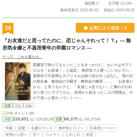
感想数 0
文字数 11,244
最終更新日 2025.09.15
登録日 2025.09.15
28
お気に入り追加
6
『お友達だと思ってたのに、恋じゃんそれって！？』― 無
邪気令嬢と不器用青年の学園ロマンス ―
だって、これも愛なの。
図書室で助けてもらったことをきっかけに、セレナはガブリ
エルを「お友達！」と認定。 無邪気で人懐っこいセレナに、
真面目で不器用なガブリエルは振り回されっぱなし。 雨の日
の相合傘、勉強会の大騒ぎ、舞踏会の練習……。 「お友達だ
から」と笑うセレナと、「友達じゃ足りない」と胸のざわめ
きに気づくガブリエル。 友情から始まった二人の関係は、や
がて恋へと変わっていく――。
恋愛
完結
短編
24h.ポイント
0pt
228,851
66,375
位 / 228,851件
位 / 66,375件
小説
恋愛
学園
恋愛
令嬢ロマンス
無邪気ヒロイン
不器用ヒーロー
友情から恋へ
甘々
コメディ
じれじれ
初恋