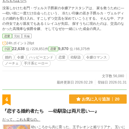
もちもちほっぺ
没落しかけた名門・ヴェルス子爵家の令嬢アナスタシアは、 家を救うために―
―幼い頃に一度だけ出会ったという、 冷たい印象の若き子爵ルカ・ヴェルディ
との婚約を受け入れ、すこしずつ交流を深めていこうとする。 そんな中、アナ
の侍女であり親友でもあるミレイユが失踪。 探すうちに現れたのは、交流のな
かった高飛車な侯爵令嬢、 そしてなぜか一緒にいた成金の商人。
恋愛
完結
長編
24h.ポイント
28pt
22,638
9,870
位 / 228,851件
位 / 66,375件
小説
恋愛
婚約
令嬢
ハッピーエンド
恋愛
幼馴染
令嬢ロマンス
ノーチェ
手汗系ヒーロー
文字数 56,080
最終更新日 2026.02.28
登録日 2026.01.31
4
お気に入り追加
20
『恋する婚約者たち ―幼馴染は両片思い―』
だって、これも愛なの。
幼いころから共に育った、王子レオンと姫リリアナ。 互いに