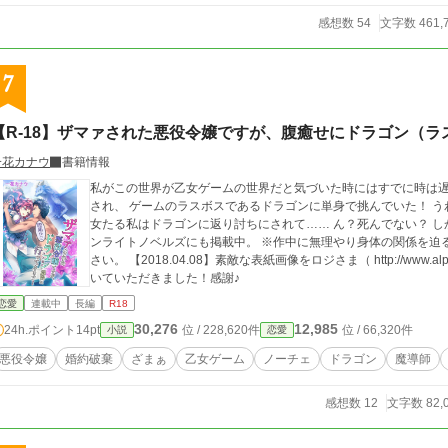
感想数 54
文字数 461,
7
【R-18】ザマァされた悪役令嬢ですが、腹癒せにドラゴン（
一花カナウ
書籍情報
私がこの世界が乙女ゲームの世界だと気づいた時にはすでに時は遅
され、 ゲームのラスボスであるドラゴンに単身で挑んでいた！ うわー、私のヒーローはどこよ⁉︎ しかし、最強の魔
女たる私はドラゴンに返り討ちにされて…… ん？死んでない？ しかも、目の前のマッチョな青年はどちら様⁉︎ ムー
ンライトノベルズにも掲載中。 ※作中に無理やり身体の関係を迫るシーンがありますので、苦手な方はご注意くだ
さい。 【2018.04.08】素敵な表紙画像をロジさま（ http://www.alphapolis.co.jp/author/detail/248213085/ ）に描
いていただきました！感謝♪
恋愛
連載中
長編
R18
30,276
12,985
24h.ポイント
14pt
位 / 228,620件
位 / 66,320件
小説
恋愛
悪役令嬢
婚約破棄
ざまぁ
乙女ゲーム
ノーチェ
ドラゴン
魔導師
感想数 12
文字数 82,