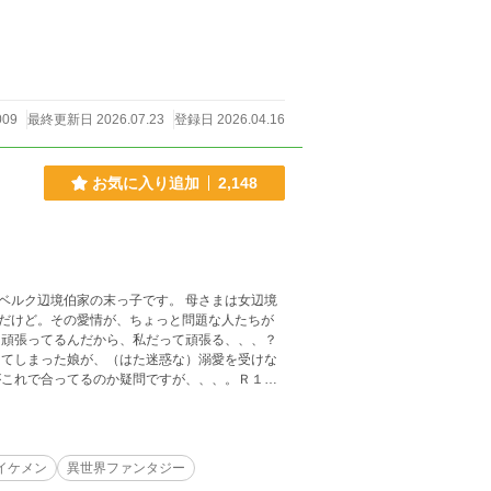
009
最終更新日 2026.07.23
登録日 2026.04.16
お気に入り追加
2,148
ベルク辺境伯家の末っ子です。 母さまは女辺境
だけど。その愛情が、ちょっと問題な人たちが
て頑張ってるんだから、私だって頑張る、、、？
と段落ごとに、番外編を入れたいと思ってま
イケメン
異世界ファンタジー