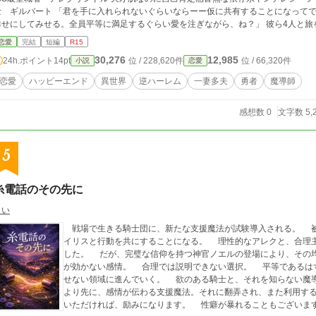
 「君を手に入れられないぐらいならーー仮に共有することになってでも，俺達は君を諦めない」 「それなら私が全員
せにしてみせる。全員平等に満足するぐらい愛を注ぎながら、ね？」 彼ら4人と旅を続けるアリシアは、世界の秘密と向き合いなが
“最強”と“愛”の意味を知っていく。 これは愛と絆で世界を変える、とある魔導士の冒険譚。 何処までも自由な世界に生まれ落ち
恋愛
完結
短編
R15
た、強く愛情深い女魔導師がパーティーメンバーである4人の男と一緒に愛と力で世
30,276
12,985
24h.ポイント
14pt
位 / 228,620件
位 / 66,320件
小説
恋愛
になります。 【注意】 この物語の世界観には、以下のような現実とは異なる文化・価値観が登場します。ご不安な方はご
。 子供の出来方がコウノトリ方式 多夫多妻も文化的に一般的 同性・異性婚も一般的、同性間でも子供ができる
恋愛
ハッピーエンド
異世界
逆ハーレム
一妻多夫
勇者
魔導師
いつか長編で書きたいけど逆ハー恋愛要素強めハイファンタジーって誰が読むの？
ず投稿です とりあえず設定考え直して同様のものいつか投稿します……！
感想数 0
文字数 5,
5
糸電話のその先に
さい
戦場で生きる騎士団に、新たな支援魔法が試験導入される。 被
イリスと行動を共にすることになる。 理性的なアレクと、合理主義のイリス。 二人の関係は、合理の上で成立
した。 だが、完璧な信仰を持つ神官ノエルの登場により、その均衡はゆっくりと崩れ始める。 理性で制御
が効かない感情。 合理では説明できない選択。 平等であるはずの愛。 三人の関係は、やがて
せない領域に進んでいく。 欲のある騎士と、それを知らない魔導師。そしてそれが許されない神官の話。 言葉
より先に、感情が伝わる支援魔法。それに翻弄され、また利用する。 登場人物たちの愛は重めです。 感
いただければ、励みになります。 性癖が暴れることもござい