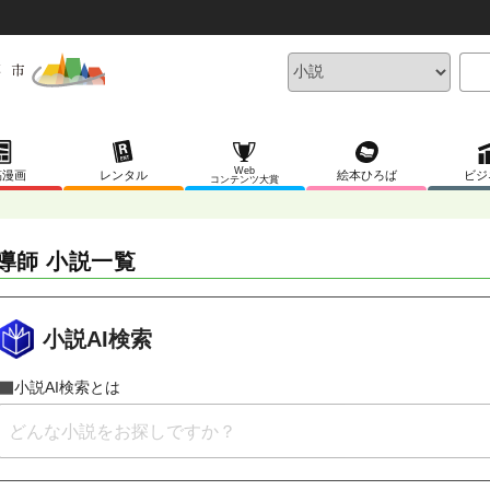
Web
稿漫画
レンタル
絵本ひろば
ビジ
コンテンツ大賞
導師 小説一覧
小説AI検索
小説AI検索とは