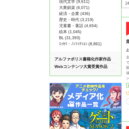
現代文学 (9,611)
大衆娯楽 (6,071)
経済・企業 (436)
歴史・時代 (3,219)
児童書・童話 (4,654)
絵本 (1,045)
BL (31,393)
ｴｯｾｲ・ﾉﾝﾌｨｸｼｮﾝ (8,861)
アルファポリス書籍化作家作品
Webコンテンツ大賞受賞作品
辿る！ 「滅び行く国を遠目から眺