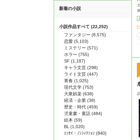
士 ギルバート
新着の小説
幸
ら、
小説作品すべて (22,252)
愛＋冒険
注意ください
ファンタジー (8,575)
恋愛 (5,103)
ミステリー (571)
ホラー (755)
SF (1,187)
キャラ文芸 (298)
ライト文芸 (447)
青春 (1,025)
現代文学 (753)
大衆娯楽 (638)
経済・企業 (38)
歴史・時代 (459)
児童書・童話 (484)
絵本 (59)
BL (1,020)
ｴｯｾｲ・ﾉﾝﾌｨｸｼｮﾝ (840)