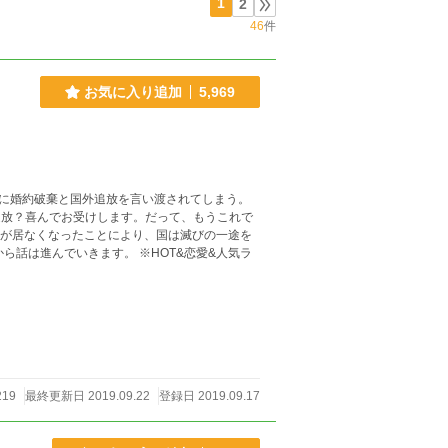
1
2
46
件
お気に入り追加
5,969
に婚約破棄と国外追放を言い渡されてしまう。
外追放？喜んでお受けします。だって、もうこれで
ーナが居なくなったことにより、国は滅びの一途を
219
最終更新日 2019.09.22
登録日 2019.09.17