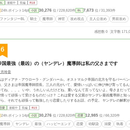
BL
連載中
長編
R18
30,276
7,673
24h.ポイント
14pt
位 / 228,620件
位 / 31,393件
小説
BL
ファンタジーBL
騎士
魔導師
神官
攻め視点
主人公攻め
男前攻め
感想数 0
文字数 171,
6
帝国最強（最凶）の（ヤンデレ）魔導師は私の父さまです
波月玲音
私はディアナ・アウローラ・グンダハール。オストマルク帝国の北方を守るバーベン
伯、父さまは帝国魔導師団長。三人の兄がいて、愛情いっぱいに伸び伸び育ってるん
いてね、、、。 いや、うれしいんだけどね、重いなんて言ってないよ。母さまだっ
って頑張って受けるものだっけ？ これは愛する父親がヤンデレ最凶魔導師と知ってしまった娘が、（はた迷惑な）溺愛を受けな
ら、それでも頑張って勉強したり恋愛したりするお話、の予定。 ヤンデレの解釈がこれで合ってるのか疑問ですが、、、。Ｒ１５
人が主役を張る前に、大人たちが動き出してしまいましたが、一部の兄も暴走気味ですが、主役はあくまでディー、
恋愛
連載中
長編
R15
の予定です。ただ、アルとエレオノーレにも色々言いたいことがあるようなので、ひ
30,276
12,985
24h.ポイント
14pt
位 / 228,620件
位 / 66,320件
小説
恋愛
ん』、で投稿した番外編ですが、多少関係してくるかも、と思い、番外編に変更しま
した。紛らわしくて申し訳ありません。
魔導師
ヤンデレ
最強
ハッピーエンド
恋愛
幼馴染
溺愛
執着