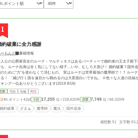
1
婚約破棄に全力感謝
あーもんど
書籍情報
主人公の公爵家長女のルーナ・マルティネスはあるパーティーで婚約者の王太子殿下
でも、ルーナ自身は全く気にしてない様子....いや、むしろ大喜び！ 婚約破棄？国
国のために“力”を使わなくて済むもの。 実はルーナは世界最強の魔導師で！？ ル
めるのは大変面白いですね」 ※色々な人達の目線から話は進んでいきます。 ※HOT&恋愛&人気ラ
ンキング一位ありがとうございます(2019 9/18)
恋愛
完結
短編
R15
17,255
7,749
24h.ポイント
42pt
位 / 228,620件
位 / 66,320件
小説
恋愛
婚約破棄
ざまぁ
魔導師
魔法
国外追放
感想数 51
文字数 63,