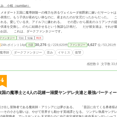
み 小桜（sumitan）
メオダート王国に魔導師随一の権力を誇るヴェイルーダ侯爵家に嫁いだサーシャは
い表情だ。もう子供が産めない体なのに、産まれたのが女児だったからだった。 こ
される。愛している夫、アドルフに嫌われる。 その思いから親友のユリアンナの
子供達を交換し、のちに結婚させるという無謀な計画だ。 だが彼女達は、それが最
のお話。 これは、ダークファンタジーです。
ファンタジー
完結
短編
R15
30,276
4,627
24h.ポイント
14pt
位 / 228,620件
位 / 53,261件
小説
ファンタジー
魔導師
ダークファンタジー
歪み
イヤミス
復讐
感想数 0
文字数 33,
4
救国の魔導士と4人の花婿ー溺愛ヤンデレ夫達と最強パーティ
駆け出し冒険者である魔術師・アリシアには夢がある。 「昔話に出てくる勇者様
―その小さな願いは、やがて世界すら動かす英雄譚となる。 ツンデレ執着ヤンデレ幼馴染剣士 レオン。 主人公の憧れ、束縛強め
のS級聖職者 アレクサンドル 天才肌なのに自己肯定感皆無な依存系ヤンデレシーフ