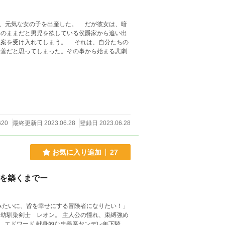
、元気な女の子を出産した。 だが彼女は、暗
のままだと男児を欲している侯爵家から追い出
提案を受け入れてしまう。 それは、自分たちの
善だと思ってしまった。その事から始まる悲劇
620
最終更新日 2023.06.28
登録日 2023.06.28
お気に入り追加
27
ーを築くまでー
みたいに、皆を幸せにする冒険者になりたい！」
 エドワード 献身的な忠義系ヤンデレ年下騎