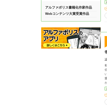
アルファポリス書籍化作家作品
Webコンテンツ大賞受賞作品
愛情
が
は保険です。 本
す。 ７月２９日、章名を『本編に関係ありませ