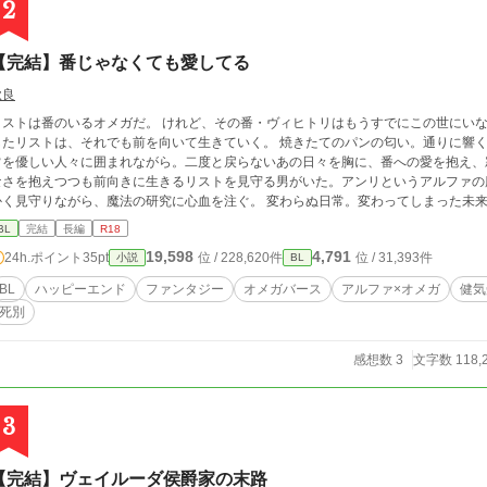
2
【完結】番じゃなくても愛してる
秋良
リストは番のいるオメガだ。 けれど、その番・ヴィヒトリはもうすでにこの世にいない。—
したリストは、それでも前を向いて生きていく。 焼きたてのパンの匂い。通りに響く
を優しい人々に囲まれながら。二度と戻らないあの日々を胸に、番への愛を抱え、寂しさを隠しながら
なさを抱えつつも前向きに生きるリストを見守る男がいた。アンリというアルファの
かく見守りながら、魔法の研究に心血を注ぐ。 変わらぬ日常。変わってしまった未来
は次第に変化していき——。 【CP】 人のために魔法を研究する魔導師α(29歳)×番に先立たれても前向きに生きるΩ(24歳) 【注
BL
完結
長編
R18
意・その他】 ・サブタイトルに * ＝R18シーンあり(軽め含む) ・オメガバースで
19,598
4,791
24h.ポイント
35pt
位 / 228,620件
位 / 31,393件
小説
BL
R18シーンまではやや遠めです。 ・約12万字、全26話。 ・ムーンライトノベルズ
BL
ハッピーエンド
ファンタジー
オメガバース
アルファ×オメガ
健気
死別
感想数 3
文字数 118,
3
【完結】ヴェイルーダ侯爵家の末路