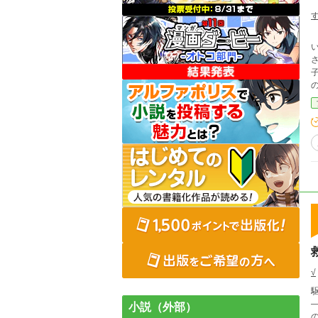
す
√
―
小説（外部）