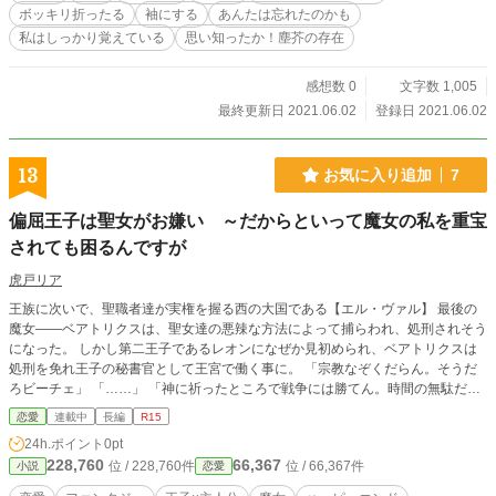
ボッキリ折ったる
袖にする
あんたは忘れたのかも
私はしっかり覚えている
思い知ったか！塵芥の存在
感想数 0
文字数 1,005
最終更新日 2021.06.02
登録日 2021.06.02
13
お気に入り追加
7
偏屈王子は聖女がお嫌い ～だからといって魔女の私を重宝
されても困るんですが
虎戸リア
王族に次いで、聖職者達が実権を握る西の大国である【エル・ヴァル】 最後の
魔女――ベアトリクスは、聖女達の悪辣な方法によって捕らわれ、処刑されそう
になった。 しかし第二王子であるレオンになぜか見初められ、ベアトリクスは
処刑を免れ王子の秘書官として王宮で働く事に。 「宗教なぞくだらん。そうだ
ろビーチェ」 「……」 「神に祈ったところで戦争には勝てん。時間の無駄だ。
なんだそんな顔をして」 「ここが聖堂で、ミサの真っ最中だからでしょ……ち
恋愛
連載中
長編
R15
ょっとは自重しなさい」 レオン王子は周囲から偏屈だと言われながらも、その
24h.ポイント
0pt
既成概念にとらわれない考えと有能さで、徐々に次期国王として期待されるよう
228,760
66,367
位 / 228,760件
位 / 66,367件
小説
恋愛
になっていく。 そうして第一王子との王位争奪戦が始まると共にベアトリクス
への無茶ぶりが増えていくが、二人の距離も段々と近付いていくのであった。