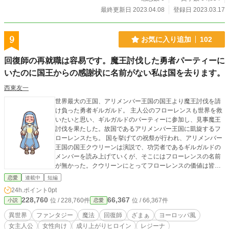
わたしは彼にさようならといって放浪しました。 数年後、彼は見違えるように
最終更新日 2023.04.08
登録日 2023.03.17
生気を取り戻し、より美しくなりました。 彼は・・わたしを捕えて奴隷にしま
した。 嗚呼。これから私の人生はどうなるのか？
9
お気に入り追加
102
回復師の再就職は容易です。魔王討伐した勇者パーティーに
いたのに国王からの感謝状に名前がない私は国を去ります。
西東友一
世界最大の王国、アリメンバー王国の国王より魔王討伐を請
け負った勇者ギルガルド。 主人公のフローレンスも世界を救
いたいと思い、ギルガルドのパーティーに参加し、見事魔王
討伐を果たした。故国であるアリメンバー王国に凱旋するフ
ローレンスたち。 国を挙げての祝祭が行われ、アリメンバー
王国の国王クウリーンは演説で、功労者であるギルガルドの
メンバーを読み上げていくが、そこにはフローレンスの名前
が無かった。クウリーンにとってフローレンスの価値は皆無
だったようだ。 ※※ 第2回次世代ファンタジーカップに出た
恋愛
連載中
短編
いと思いつつも、女主人公で書きたいので、エントリーしま
24h.ポイント
0pt
せん。 ファンタジー要素強めの恋愛小説です。 裏番組的な感
228,760
66,367
位 / 228,760件
位 / 66,367件
小説
恋愛
じで、ヒロインの活躍が見たい人はこっちで一緒に盛り上が
りましょう。なんちゃって（笑） 設定の情報量で過不足ある
異世界
ファンタジー
魔法
回復師
ざまぁ
ヨーロッパ風
かもしれませんが、ご容赦ください。
女主人公
女性向け
成り上がりヒロイン
レジーナ