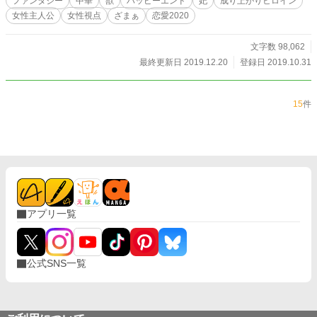
ファンタジー
中華
獣
ハッピーエンド
妃
成り上がりヒロイン
女性主人公
女性視点
ざまぁ
恋愛2020
文字数 98,062
最終更新日 2019.12.20
登録日 2019.10.31
15
件
アプリ一覧
公式SNS一覧