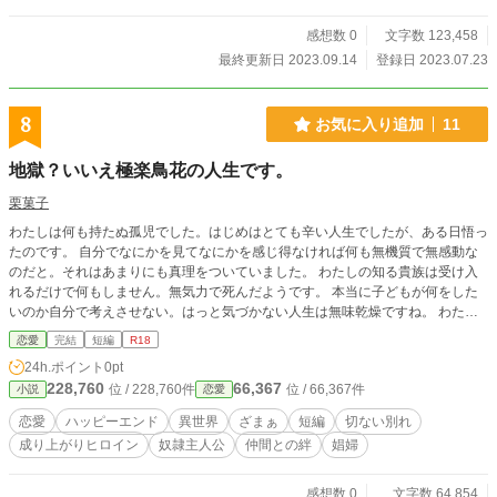
して!? 婚約破棄された侯爵令嬢の甘くておかしな運命の行方は……。
感想数 0
文字数 123,458
最終更新日 2023.09.14
登録日 2023.07.23
8
お気に入り追加
11
地獄？いいえ極楽鳥花の人生です。
栗菓子
わたしは何も持たぬ孤児でした。はじめはとても辛い人生でしたが、ある日悟っ
たのです。 自分でなにかを見てなにかを感じ得なければ何も無機質で無感動な
のだと。それはあまりにも真理をついていました。 わたしの知る貴族は受け入
れるだけで何もしません。無気力で死んだようです。 本当に子どもが何をした
いのか自分で考えさせない。はっと気づかない人生は無味乾燥ですね。 わたし
のみるかぎり、彼らは無機質な存在でした。 唯、やるべきことだからやってい
恋愛
完結
短編
R18
るというような人形みたいでした。 わたしは戯れにある貴族を誘惑しました。
24h.ポイント
0pt
彼に心と言うものを与えたかったのです。 わたしは最高の娼婦として彼を喜ば
228,760
66,367
位 / 228,760件
位 / 66,367件
小説
恋愛
せました。そして彼を溺れさせた後、容赦なく現実。それも汚物のような醜い現
実を知らせました。 彼は、絶望に歪みました。わたしは嗚呼・・と思いまし
恋愛
ハッピーエンド
異世界
ざまぁ
短編
切ない別れ
た。 彼ははじめて人を憎みました。 心を得たのです。わたしはそれに満足し
成り上がりヒロイン
奴隷主人公
仲間との絆
娼婦
ました。 これで、彼は人を愛するでしょう。わたしは時に彼に殺されそうにな
りながらも、辛うじて彼を宥めて 命だけは助かりました。 わたしは彼のもとか
ら去りました。誰だって醜悪な現実や嫌な事を直面させる人は嫌いでしょう。
感想数 0
文字数 64,854