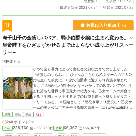
境のせいかやや粗暴。人を見る目や人間関係に恵まれているものの人を見下す癖
感想数 1
文字数 113,052
があるおぼっちゃま。ただ惚れ込んだ人間（ピアニー等）は守るためなら金に糸
最終更新日 2021.08.24
登録日 2021.07.22
目を付けないなど大事にしようとするのでそこまで根は悪くない。良くも悪くも
成長中。 悪名高いシュバルツカッツェ家の次期当主。 気に入ってくれた方はぜ
ひ感想、お気に入り登録よろしくお願いします。 また、こちらはファンタジー
11
お気に入り追加
75
大賞応募作品です。 よろしければ投票もよろしくお願いします。
海千山千の金貸しババア、弱小伯爵令嬢に生まれ変わる。～
皇帝陛下をひざまずかせるまで止まらない成り上がりストー
リー～
河内まもる
かつて金と暴力によって裏社会の顔役にまでのし上がった
『金貸しのしらみ』。 ひょんなことから乙女ゲームの主人公
に転生した彼女は、８歳で伯爵家に迎えられ貴族令嬢とな
る。 この物語は伯爵令嬢となったかつての因業ババアが、生
まれ落ちた世界で帝国最大の権力を得、乙女ゲームの舞台で
ある『学園』へ入学するまでの軌跡を追った成り上がりスト
ーリーである。 ※続編として『悪役令嬢より悪役な〜乙女ゲ
ームの主人公は世界を牛耳る闇の黒幕～(https://www.alphapol
is.co.jp/novel/693761111/990498402)がございます。よろし
恋愛
完結
長編
R15
ければそちらもどうぞ。
24h.ポイント
0pt
228,760
66,367
位 / 228,760件
位 / 66,367件
小説
恋愛