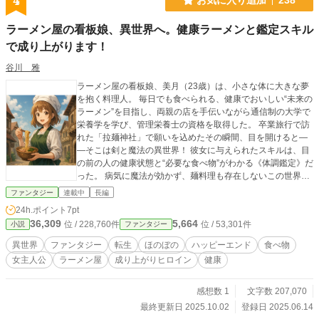
4
ラーメン屋の看板娘、異世界へ。健康ラーメンと鑑定スキル
で成り上がります！
谷川 雅
ラーメン屋の看板娘、美月（23歳）は、小さな体に大きな夢
を抱く料理人。 毎日でも食べられる、健康でおいしい“未来の
ラーメン”を目指し、両親の店を手伝いながら通信制の大学で
栄養学を学び、管理栄養士の資格を取得した。 卒業旅行で訪
れた「拉麺神社」で願いを込めたその瞬間、目を開けると―
―そこは剣と魔法の異世界！ 彼女に与えられたスキルは、目
の前の人の健康状態と“必要な食べ物”がわかる《体調鑑定》だ
った。 病気に魔法が効かず、麺料理も存在しないこの世界
で、彼女はスキルと知識、そしてラーメンへの情熱を武器
ファンタジー
連載中
長編
に、ひとり台所から冒険へと踏み出す。 食材を求めて仲間と
24h.ポイント
7pt
冒険し、町の食堂を救い、やがてその料理は貴族たちをも魅
36,309
5,664
位 / 228,760件
位 / 53,301件
小説
ファンタジー
了して――？ 「食で世界を救う！」 ラーメン×栄養学×異世界
転移！ やさしさと湯気あふれる、成り上がりグルメファンタ
異世界
ファンタジー
転生
ほのぼの
ハッピーエンド
食べ物
ジー！
女主人公
ラーメン屋
成り上がりヒロイン
健康
感想数 1
文字数 207,070
最終更新日 2025.10.02
登録日 2025.06.14