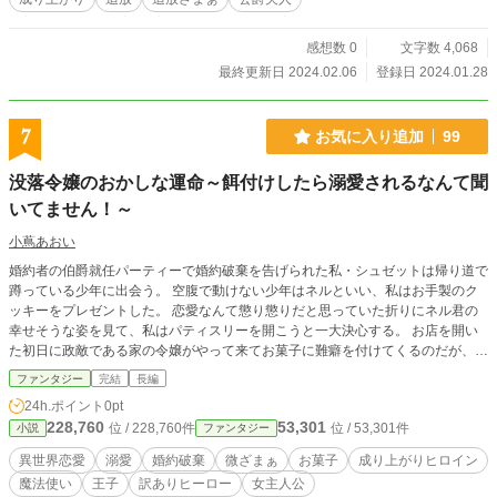
感想数 0
文字数 4,068
最終更新日 2024.02.06
登録日 2024.01.28
7
お気に入り追加
99
没落令嬢のおかしな運命～餌付けしたら溺愛されるなんて聞
いてません！～
小蔦あおい
婚約者の伯爵就任パーティーで婚約破棄を告げられた私・シュゼットは帰り道で
蹲っている少年に出会う。 空腹で動けない少年はネルといい、私はお手製のク
ッキーをプレゼントした。 恋愛なんて懲り懲りだと思っていた折りにネル君の
幸せそうな姿を見て、私はパティスリーを開こうと一大決心する。 お店を開い
た初日に政敵である家の令嬢がやって来てお菓子に難癖を付けてくるのだが、突
然現れたネル君によってその場は無事に切り抜けることができた。 ネル君はお
ファンタジー
完結
長編
菓子をもらう代わりにお店を手伝ってくれるようになり、彼の愛らしさも相まっ
24h.ポイント
0pt
てパティスリーの売り上げは順調に伸びていく。さらには閉店前に現れる常連客
228,760
53,301
位 / 228,760件
位 / 53,301件
小説
ファンタジー
のアル様や幼馴染みの王子殿下エードリヒ様もやって来て何かと気に掛けてくれ
る。 私は大人扱いされたいネル君があまりにも可愛いくて全力で甘やかす一方
異世界恋愛
溺愛
婚約破棄
微ざまぁ
お菓子
成り上がりヒロイン
で、アル様とエードリヒ様の二人から嫌というほど甘やかされてしまい――。
魔法使い
王子
訳ありヒーロー
女主人公
恋愛なんて懲り懲りだと思っていたのに、胸がドキドキしてしまうのは一体どう