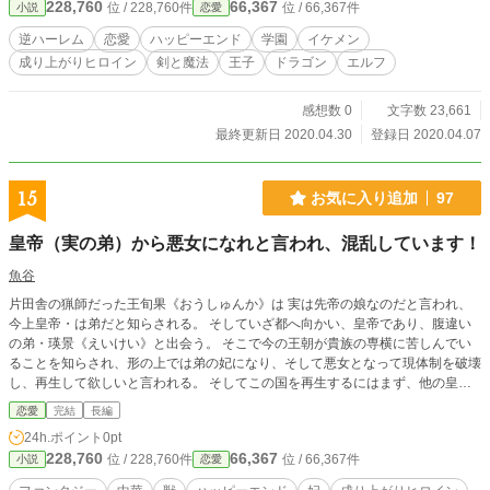
228,760
66,367
位 / 228,760件
位 / 66,367件
小説
恋愛
け、なんだいけるじゃん」 彼女は持ち前のポジティブさ、前世の知識、そし
てチート魔術を武器に唯一のハッピーエンドである隠しルート【女王エンド】を
逆ハーレム
恋愛
ハッピーエンド
学園
イケメン
目指す事を決意する。 こうして死亡フラグと破滅フラグを折り続ける為にハ
成り上がりヒロイン
剣と魔法
王子
ドラゴン
エルフ
チャメチャに生きる彼女に惹かれて次々と魅力的な人物が彼女の下に集まってき
た。 エルフショタ、剣の達人、大陸一の商人、他国の皇子……そしてドラゴ
ン。 これは逆境をバネに、フラグも国も人もまとめてスクラップして、理想
感想数 0
文字数 23,661
の国をビルドするルーチェの愛と平和の成り上がり恋愛譚である！ ・毎日更
最終更新日 2020.04.30
登録日 2020.04.07
新！ ・恋愛要素あり ・逆ハーレム要素あり ・冒険、チート、無双要素あり ・内
政あり ・第三者視点あり 小説家になろうにも投稿しております
15
お気に入り追加
97
皇帝（実の弟）から悪女になれと言われ、混乱しています！
魚谷
片田舎の猟師だった王旬果《おうしゅんか》は 実は先帝の娘なのだと言われ、
今上皇帝・は弟だと知らされる。 そしていざ都へ向かい、皇帝であり、腹違い
の弟・瑛景《えいけい》と出会う。 そこで今の王朝が貴族の専横に苦しんでい
ることを知らされ、形の上では弟の妃になり、そして悪女となって現体制を破壊
し、再生して欲しいと言われる。 そしてこの国を再生するにはまず、他の皇后
候補をどうにかしないといけない訳で… そんな時に武泰風（ぶたいふう）と名
恋愛
完結
長編
乗る青年に出会う。 彼は狼の魁夷（かいい）で、どうやら旬果とも面識がある
24h.ポイント
0pt
ようで…？
228,760
66,367
位 / 228,760件
位 / 66,367件
小説
恋愛