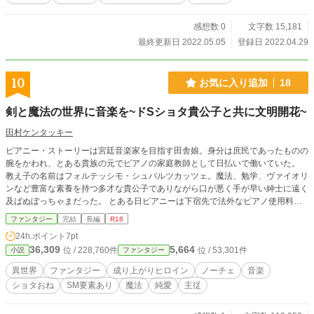
感想数 0
文字数 15,181
最終更新日 2022.05.05
登録日 2022.04.29
10
お気に入り追加
18
剣と魔法の世界に音楽を~ドSショタ貴公子と共に文明開花~
田村ケンタッキー
ピアニー・ストーリーは宮廷音楽家を目指す田舎娘。身分は庶民であったものの
腕をかわれ、とある貴族の元でピアノの家庭教師として日払いで働いていた。
教え子の名前はフォルテッシモ・シュバルツカッツェ。魔法、勉学、ヴァイオリ
ンなど豊富な素養を持つ多才な貴公子でありながら口が悪く手が早い紳士に遠く
及ばぬぼっちゃまだった。 とある日ピアニーは下宿先で法外なピアノ使用料を
請求され借金を背負う羽目に。 そして多額の借金を返済すべく紹介された仕事
ファンタジー
完結
長編
R18
が風俗だった。 初夜。知らぬ男と体を重ねるかと思われたがなんとそこに家庭
24h.ポイント
7pt
教師先のぼっちゃまが現れたのだった。 エロ有りはX-ratedと記してあります。
36,309
5,664
位 / 228,760件
位 / 53,301件
小説
ファンタジー
ご注意ください。 登場人物 ピアニー・ストーリー 田舎生まれ田舎育ちのピアニ
スト。宮廷音楽家を夢見て都入り。奇跡的にピアノ家庭教師の職にありつけるも
異世界
ファンタジー
成り上がりヒロイン
ノーチェ
音楽
大家に騙されて借金を背負わされてしまう。ロバのように愚鈍と馬鹿にされが
ショタおね
SM要素あり
魔法
純愛
主従
ち。世間知らずな一面あり。性格は控えめ、胸も控えめ。 フォルテッシモ・シ
ュバルツカッツェ お城生まれお城育ちの貴公子。才能に恵まれているが教育環