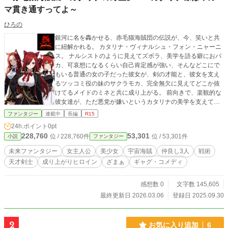
マ貫き通すってよ～
ひろの
銀河に名を轟かせる、赤毛猫海賊団の伝説が、今、笑いと共
に紐解かれる。 カタリナ・ヴィナルシュ・フォン・ニャーニ
ス。 ナルシストのように見えてズボラ、美学を語る癖におバ
カ、可哀想になるくらい自己肯定感が強い、そんなどこにで
もいる普通の女の子だった彼女が、剣の才能と、彼女を支え
るツッコミ役の妹のサクラモカ、完全無欠に見えてどこか抜
けてるメイドのミネと共に成り上がる。 前向きで、楽観的な
彼女達が、ただ悪党が嫌いというカタリナの美学を支えて、
その日その日を精一杯生きた結果が、構成員3万人の大海賊
ファンタジー
連載中
長編
R15
団！？ 弩級戦艦、内戦、神聖女帝、そして裏社会のボ
24h.ポイント
0pt
ス……。彼女たちの行く先には、常に大事件が待ち受ける。
228,760
53,301
位 / 228,760件
位 / 53,301件
小説
ファンタジー
だが、カタリナは言うだろう。「そんなもの、ついでに片付
けておけばいいじゃない」。 これは、宇宙を舞台に繰り広げ
未来ファンタジー
女主人公
美少女
宇宙海賊
仲良し3人
戦術
られる、痛快にして壮大な、三人の美少女たちによる、赤毛
天才剣士
成り上がりヒロイン
ざまぁ
ギャグ・コメディ
猫海賊団のドタバタ出世物語である。 やってることは無茶苦
茶なのになぜかみんな許しちゃう、そんなカタリナ様はワガ
ママを貫き通して成り上がる！ 銀河のどこかの地球人に似
感想数 0
文字数 145,605
た、可愛い猫耳種族ニャーン 彼女達の活躍は、毎週 火金の8:
最終更新日 2026.03.06
登録日 2025.09.30
00定期更新予定。 「小説家になろう」さんでも公開中。
2
お気に入り追加
6