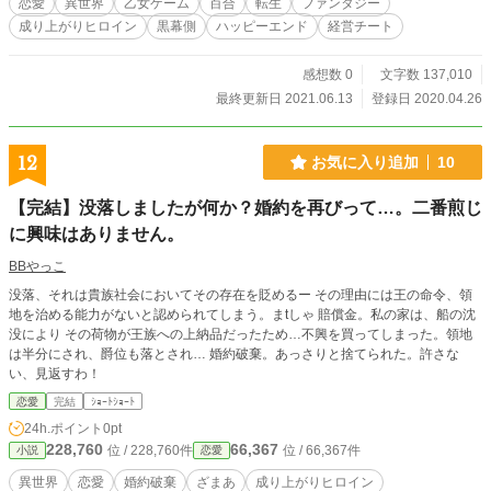
恋愛
異世界
乙女ゲーム
百合
転生
ファンタジー
成り上がりヒロイン
黒幕側
ハッピーエンド
経営チート
感想数 0
文字数 137,010
最終更新日 2021.06.13
登録日 2020.04.26
12
お気に入り追加
10
【完結】没落しましたが何か？婚約を再びって…。二番煎じ
に興味はありません。
BBやっこ
没落、それは貴族社会においてその存在を貶めるー その理由には王の命令、領
地を治める能力がないと認められてしまう。まtしゃ 賠償金。私の家は、船の沈
没により その荷物が王族への上納品だったため…不興を買ってしまった。領地
は半分にされ、爵位も落とされ… 婚約破棄。あっさりと捨てられた。許さな
い、見返すわ！
恋愛
完結
ｼｮｰﾄｼｮｰﾄ
24h.ポイント
0pt
228,760
66,367
位 / 228,760件
位 / 66,367件
小説
恋愛
異世界
恋愛
婚約破棄
ざまあ
成り上がりヒロイン