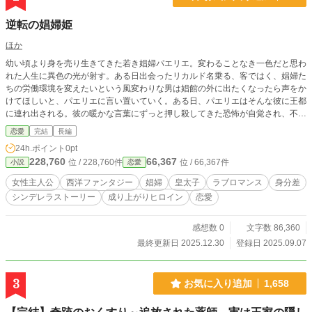
逆転の娼婦姫
ほか
幼い頃より身を売り生きてきた若き娼婦パエリエ。変わることなき一色だと思わ
れた人生に異色の光が射す。ある日出会ったリカルド名乗る、客ではく、娼婦た
ちの労働環境を変えたいという風変わりな男は娼館の外に出たくなったら声をか
けてほしいと、パエリエに言い置いていく。ある日、パエリエはそんな彼に王都
に連れ出される。彼の暖かな言葉にずっと押し殺してきた恐怖が自覚され、不覚
にも涙が頬を伝い……。そんなパエリエにリカルドは言う。「自分を見下してき
恋愛
完結
長編
た世の中を見下ろしてやりたくはないか。この国の皇太子妃になってほしい」
24h.ポイント
0pt
と。彼はこの国の皇太子だった……！娼婦上がりの姫と天然皇太子のラブロマン
228,760
66,367
位 / 228,760件
位 / 66,367件
小説
恋愛
ス。
女性主人公
西洋ファンタジー
娼婦
皇太子
ラブロマンス
身分差
シンデレラストーリー
成り上がりヒロイン
恋愛
感想数 0
文字数 86,360
最終更新日 2025.12.30
登録日 2025.09.07
3
お気に入り追加
1,658