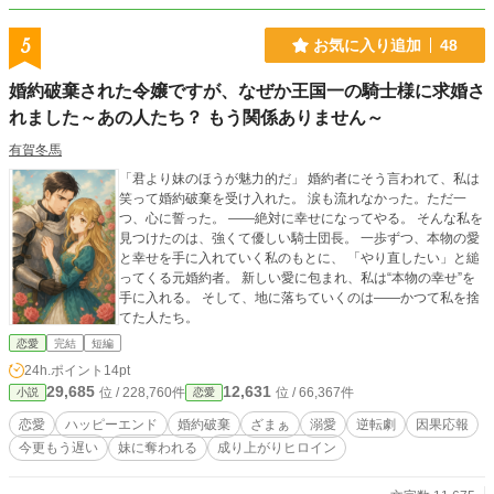
5
お気に入り追加
48
婚約破棄された令嬢ですが、なぜか王国一の騎士様に求婚さ
れました～あの人たち？ もう関係ありません～
有賀冬馬
「君より妹のほうが魅力的だ」 婚約者にそう言われて、私は
笑って婚約破棄を受け入れた。 涙も流れなかった。ただ一
つ、心に誓った。 ――絶対に幸せになってやる。 そんな私を
見つけたのは、強くて優しい騎士団長。 一歩ずつ、本物の愛
と幸せを手に入れていく私のもとに、 「やり直したい」と縋
ってくる元婚約者。 新しい愛に包まれ、私は“本物の幸せ”を
手に入れる。 そして、地に落ちていくのは――かつて私を捨
てた人たち。
恋愛
完結
短編
24h.ポイント
14pt
29,685
12,631
位 / 228,760件
位 / 66,367件
小説
恋愛
恋愛
ハッピーエンド
婚約破棄
ざまぁ
溺愛
逆転劇
因果応報
今更もう遅い
妹に奪われる
成り上がりヒロイン