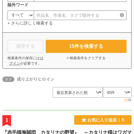
除外ワード
+ さらに詳しく検索する
保存する
15
件を検索する
検索条件の保存には
ロ
× 検索条件をクリアする
グイン
が必要です。
成り上がりヒロイン
タグ
15
件
1
お気に入り追加
5
『赤毛猫海賊団 カタリナの野望』 ～カタリナ様はワガマ