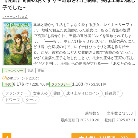
【完結】奇跡のおくすり～追放された薬師、実は王家の隠し
子でした～
いっぺいちゃん
薬草と静かな生活をこよなく愛する少女、レイナ＝リーフィ
ア。 地味で目立たぬ薬師だった彼女は、ある日貴族の陰謀
で“冤罪”を着せられ、王都の冒険者ギルドを追放されてしま
う。 「――もう、草とだけ暮らせればいい」 絶望の果てにた
どり着いた辺境の村で、レイナはひっそりと薬を作り始め
る。だが、彼女の薬はどんな難病さえ癒す“奇跡の薬”だった。
やがて重病の王子を治したことで、彼女の正体が王家の“隠し
子”だと判明し、王都からの使者が訪れる―― 「あなたの薬
に、国を救ってほしい」 導かれるように再び王都へと向かう
ファンタジー
完結
長編
レイナ。 医療改革を志し、“薬師局”を創設して仲間たちと共
24h.ポイント
220pt
に奔走する日々が始まる。 薬草にしか心を開けなかった少女
6,176
1,183
位 / 228,760件
位 / 53,301件
小説
ファンタジー
が、やがて王国の未来を変える―― これは、一人の“草オタ
ク”薬師が紡ぐ、やさしくてまっすぐな奇跡の物語。 ※表紙の
ファンタジー
女主人公
薬師
成り上がりヒロイン
眼鏡男子
イラストは画像生成AIによって作られたものです。
ドワーフ
クール
感想数 5
文字数 271,533
最終更新日 2025.10.20
登録日 2025.07.31
お気に入り追加
238