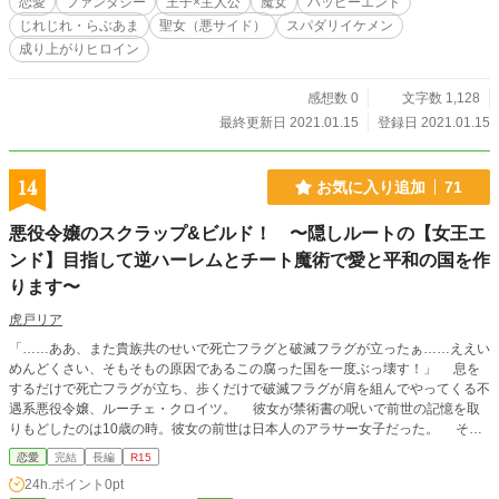
恋愛
ファンタジー
王子×主人公
魔女
ハッピーエンド
これは、周囲の理解を拒絶した魔女と、誰にも理解されない王子の二人の物語
じれじれ・らぶあま
聖女（悪サイド）
スパダリイケメン
だ。
成り上がりヒロイン
感想数 0
文字数 1,128
最終更新日 2021.01.15
登録日 2021.01.15
14
お気に入り追加
71
悪役令嬢のスクラップ&ビルド！ 〜隠しルートの【女王エ
ンド】目指して逆ハーレムとチート魔術で愛と平和の国を作
ります〜
虎戸リア
「……ああ、また貴族共のせいで死亡フラグと破滅フラグが立ったぁ……ええい
めんどくさい、そもそもの原因であるこの腐った国を一度ぶっ壊す！」 息を
するだけで死亡フラグが立ち、歩くだけで破滅フラグが肩を組んでやってくる不
遇系悪役令嬢、ルーチェ・クロイツ。 彼女が禁術書の呪いで前世の記憶を取
りもどしたのは10歳の時。彼女の前世は日本人のアラサー女子だった。 そし
て自分が10人のヒロインから選べる自由さがウリのVR乙女ゲーに出てくる、破
恋愛
完結
長編
R15
滅エンドしかないと言われている悪役令嬢、ルーチェ・クロイツその人である事
24h.ポイント
0pt
に気付いた。 「絶望しかないけどそういえば一つだけハッピーエンドあったっ