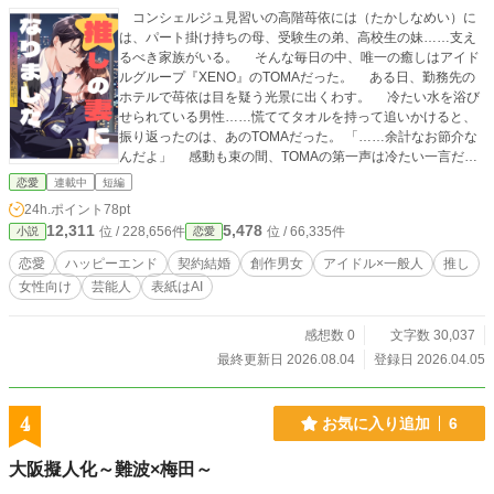
コンシェルジュ見習いの高階苺依には（たかしなめい）に
は、パート掛け持ちの母、受験生の弟、高校生の妹……支え
るべき家族がいる。 そんな毎日の中、唯一の癒しはアイド
ルグループ『XENO』のTOMAだった。 ある日、勤務先の
ホテルで苺依は目を疑う光景に出くわす。 冷たい水を浴び
せられている男性……慌ててタオルを持って追いかけると、
振り返ったのは、あのTOMAだった。 「……余計なお節介な
んだよ」 感動も束の間、TOMAの第一声は冷たい一言だっ
た。 しかもエレベーターの扉が閉まり、気まずい密室に二
恋愛
連載中
短編
人きり。 テレビで見せる王子様の笑顔など、どこにもな
24h.ポイント
78pt
い。 苺依のネームプレートを一瞥したTOMAは、温かいコ
12,311
5,478
位 / 228,656件
位 / 66,335件
小説
恋愛
ーヒーを要求した。 そして思いもよらない言葉を告げられ
る。 「俺の婚約者になれ」 父親から押しつけられる縁談に
恋愛
ハッピーエンド
契約結婚
創作男女
アイドル×一般人
推し
うんざりしていたTOMAが目をつけたのは、ファンのくせに
女性向け
芸能人
表紙はAI
少しも遠慮しない苺依だった。 苺依はお金のために、その
提案を承諾する。 こうして始まった、嘘だらけの夫婦生
活。 でも共に過ごすうちに、仮面の裏に隠された「本当の
感想数 0
文字数 30,037
TOMA」が少しずつ見えてきて……。 ニセモノだった婚約
最終更新日 2026.08.04
登録日 2026.04.05
者が本物の愛に変わるまでのラブストーリー。
4
お気に入り追加
6
大阪擬人化～難波×梅田～