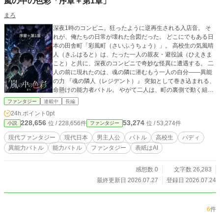
嵐の中の色彩「序章＋第1章」
まろ
深夜1時のコンビニ。狂ったように逆再生される入店音。 そ
れが、俺たちの日常が壊れた合図だった。 どこにでもある日
本の田舎町「彩風町（さいふうちょう）」。 高校生の気風晴
人（きふはると）は、たった一人の親友・避役誠（ひえきま
こと）と共に、深夜のコンビニで奇妙な怪異に遭遇する。 二
人の前に現れたのは、魂の隣に潜むもう一人の自分――異能
の力 『魂の隣人（レジデント）』 突如として巻き込まれる、
命懸けの能力者バトル。 やがて二人は、町の裏側で動く組織
「界隈調査チーム」と出会い、蠢く巨大な陰謀へと巻き込ま
ファンタジー
連載中
長編
れていく。晴人の『暴風』× 誠の『知略・変色』。日常のす
24h.ポイント
0pt
ぐ裏側にある、スタイリッシュ現代異能バトルファンタジ
228,656
53,274
位 / 228,656件
位 / 53,274件
小説
ファンタジー
ー。
現代ファンタジー
現代日本
男主人公
バトル
高校生
バディ
異能力バトル
能力バトル
ファンタジー
表紙はAI
感想数 0
文字数 26,283
最終更新日 2026.07.27
登録日 2026.07.24
6
件