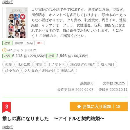
桐生桜
１話完結のTL小説で全てR18です。 基本的に淫語、♡喘ぎ、
濁点喘ぎ、オノマトペを多用しております。 頭ゆるめのえっ
ちな小説ばかりです。 クリ責め、乳首責め、乳首イキ、連続
絶頂、イラマチオ、フェラ、女性優位、玩具、媚薬など含ま
れておりますので、自己責任でお願いいたします。 とにか
く！ ご理解の上、ご閲覧ください。
恋愛
連載中
短編
R18
24h.ポイント
220pt
6,113
2,846
位 / 228,656件
位 / 66,335件
小説
恋愛
恋愛
TL(R18)
淫語
オノマトペ
濁点喘ぎ/♡喘ぎ
成人向け
頭ゆるめ
クリ責め／連続絶頂
表紙はAI
感想数 0
文字数 28,225
最終更新日 2026.05.07
登録日 2025.10.11
3
お気に入り追加
18
推しの妻になりました 〜アイドルと契約結婚〜
桐生桜