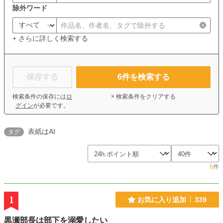
除外ワード
+ さらに詳しく検索する
保存する
6
件を検索する
検索条件の保存には
ロ
× 検索条件をクリアする
グイン
が必要です。
表紙はAI
タグ
6
件
1
お気に入り追加
339
黒瀬部長は部下を溺愛したい