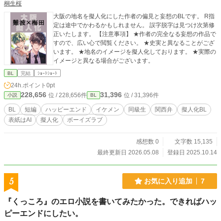
桐生桜
大阪の地名を擬人化にした作者の偏見と妄想のBLです。 R指
定は途中でかわるかもしれません。 誤字脱字は見つけ次第修
正いたします。 【注意事項】 ★作者の完全なる妄想の作品で
すので、広い心で閲覧ください。 ★史実と異なることがござ
います。 ★地名のイメージを擬人化しております。 ★実際の
イメージと異なる場合がございます。
BL
完結
ｼｮｰﾄｼｮｰﾄ
24h.ポイント
0pt
228,656
31,396
位 / 228,656件
位 / 31,396件
小説
BL
BL
短編
ハッピーエンド
イケメン
同級生
関西弁
擬人化BL
表紙はAI
擬人化
ボーイズラブ
感想数 0
文字数 15,135
最終更新日 2026.05.08
登録日 2025.10.14
5
お気に入り追加
7
『くっころ』のエロ小説を書いてみたかった。できればハッ
ピーエンドにしたい。