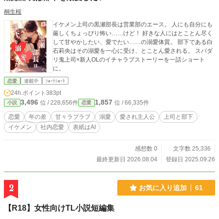
桐生桜
イケメン上司の黒瀬部長は営業部のエース。 人にも自分にも
厳しくちょっぴり怖い……けど！ 好きな人にはとことん尽く
して甘やかしたい、愛でたい……の溺愛体質。 部下である白
石莉央はその溺愛を一心に受け、とことん愛される。 スパダ
リ鬼上司×新人OLのイチャラブストーリーを一話ショート
に。
恋愛
連載中
ｼｮｰﾄｼｮｰﾄ
24h.ポイント
383pt
3,496
1,857
位 / 228,656件
位 / 66,335件
小説
恋愛
恋愛
年の差
甘々ラブラブ
溺愛
愛され主人公
上司と部下
イケメン
社内恋愛
表紙はAI
感想数 0
文字数 25,336
最終更新日 2026.08.04
登録日 2025.09.26
2
お気に入り追加
61
【R18】女性向けTL小説短編集