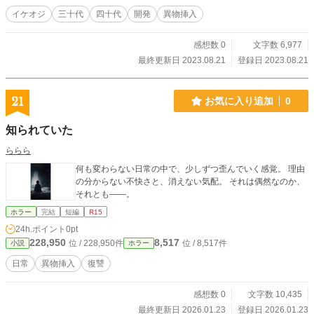
イケオジ
三十代
四十代
開発
異物挿入
感想数 0
文字数 6,977
最終更新日 2023.08.21
登録日 2023.08.21
21
お気に入り追加
0
知られていた
ららら
何も変わらない日常の中で、少しずつ歪んでいく感覚。 理由
の分からない不快さと、消えない気配。 それは偶然なのか、
それとも——。
ホラー
完結
短編
R15
24h.ポイント
0pt
228,950
8,517
位 / 228,950件
位 / 8,517件
小説
ホラー
日常
異物挿入
復讐
感想数 0
文字数 10,435
最終更新日 2026.01.23
登録日 2026.01.23