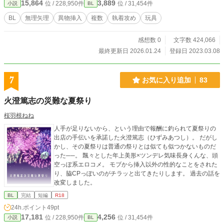
15,864
3,889
位 / 228,950件
位 / 31,454件
小説
BL
BL
無理矢理
異物挿入
複数
執着攻め
玩具
感想数 0
文字数 424,066
最終更新日 2026.01.24
登録日 2023.03.08
7
お気に入り追加
83
火澄篤志の災難な夏祭り
桜羽根ねね
人手が足りないから、という理由で報酬に釣られて夏祭りの
出店の手伝いを承諾した火澄篤志（ひずみあつし）。 だがし
かし、その夏祭りは普通の祭りとは似ても似つかないものだ
った──。 飄々とした年上美形×ツンデレ気味長身くんな、頭
空っぽ系エロコメ。 モブから挿入以外の性的なことをされた
り、脇CPっぽいのがチラッと出てきたりします。 過去の話を
改変しました。
BL
完結
短編
R18
24h.ポイント
49pt
17,181
4,256
位 / 228,950件
位 / 31,454件
小説
BL