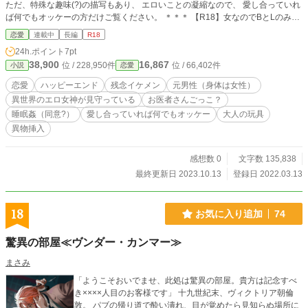
ただ、特殊な趣味(?)の描写もあり、 エロいことの凝縮なので、 愛し合っていれ
ば何でもオッケーの方だけご覧ください。 ＊＊＊ 【R18】女なのでBとLのみの
世界は勘弁してください！「いらない子」が溺愛に堕ちる！ で外伝として公開
恋愛
連載中
長編
R18
していた話（男×女）のその後、です。 こじらせ青年（柊真翔）×元いらない子
24h.ポイント
7pt
だった幸薄女性（元男の子・森悠子）のらぶらぶ日常の話です。 恋人が可愛く
38,900
16,867
位 / 228,950件
位 / 66,402件
小説
恋愛
て抱きたいけど、臆病で手が出せず。 彼女が寝ているときには大胆に触り、 起
きている時には、男のロマン(?)と称していろんなシチュエーションを試してみ
恋愛
ハッピーエンド
残念イケメン
元男性（身体は女性）
ようと画策する。 でも、彼女の拒絶が怖くて、やっぱり、最後まで抱くことは
異世界のエロ女神が見守っている
お医者さんごっこ？
できない（涙） というようなお話。 始終、こじらせた性癖がでてくるような話
睡眠姦（同意?）
愛し合っていれば何でもオッケー
大人の玩具
しです。 可愛い青年、と見るのか、ヤバイ男だとみるのかは読者次第…。 始
終、イチャイチャ、ラブラブ。 ハッピーエンドです。 ※ゆるゆる更新 ※R18は
異物挿入
予告なく入ります。
感想数 0
文字数 135,838
最終更新日 2023.10.13
登録日 2022.03.13
18
お気に入り追加
74
驚異の部屋≪ヴンダー・カンマー≫
まさみ
「ようこそおいでませ、此処は驚異の部屋。貴方は記念すべ
き××××人目のお客様です」 十九世紀末、ヴィクトリア朝倫
敦。 パブの帰り道で酔い潰れ、目が覚めたら見知らぬ場所に