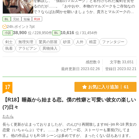
を解説し、「強欲のマルズーク」と名付けられた魔剣を見せ
るのだが……。 「おやおや、本物のマルズークをご存知なの
で？ならばお聞かせ願いましょうか、貴方とマルズークの真
実を」 白き舞い手の精霊と王をめざす無双剣士の青年、人間
BL
完結
短編
R18
×人外の道行きを阻む脅威とは？ （アラビアン/ファンタジー/
24h.ポイント
7pt
歴史/人外/精霊/執着/三角関係/強姦/無理矢理/凌辱/SM/調教/強
38,900
10,616
位 / 228,950件
位 / 31,454件
小説
BL
気×美形） 暴力・残酷表現あり。 イラスト：千足（@Chitaru
Sensoku）様
剣士
無理矢理
驚異の部屋
砂漠
人外
精霊
ファンタジー
執着
アラビアン
異物挿入
感想数 0
文字数 33,651
最終更新日 2023.02.26
登録日 2023.02.21
17
お気に入り追加
61
【R18】睡姦から始まる恋。僕の性癖と可愛い彼女の楽しい
(?)日々
たたら
長らく更新が止まっておりましたが、 のんびり再開致しますm(--)m R-18 男女の
恋愛（いちゃらぶ）です。 ……きっとf^^; 一応、ストーリーも重視(?)してま
す。 他の作品よりもR-18 シーンは多めですが、 まったくない話もあります。