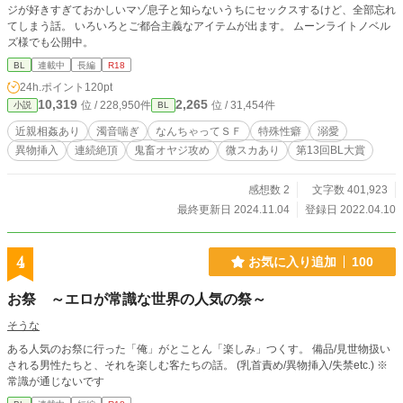
ジが好きすぎておかしいマゾ息子と知らないうちにセックスするけど、全部忘れ
てしまう話。 いろいろとご都合主義なアイテムが出ます。 ムーンライトノベル
ズ様でも公開中。
BL
連載中
長編
R18
24h.ポイント
120pt
10,319
2,265
位 / 228,950件
位 / 31,454件
小説
BL
近親相姦あり
濁音喘ぎ
なんちゃってＳＦ
特殊性癖
溺愛
異物挿入
連続絶頂
鬼畜オヤジ攻め
微スカあり
第13回BL大賞
感想数 2
文字数 401,923
最終更新日 2024.11.04
登録日 2022.04.10
4
お気に入り追加
100
お祭 ～エロが常識な世界の人気の祭～
そうな
ある人気のお祭に行った「俺」がとことん「楽しみ」つくす。 備品/見世物扱い
される男性たちと、それを楽しむ客たちの話。 (乳首責め/異物挿入/失禁etc.) ※
常識が通じないです