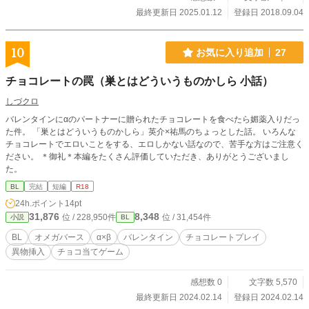
最終更新日 2025.01.12
登録日 2018.09.04
10
お気に入り追加
27
チョコレートの罠（巣とはどういうものかしら 小話）
しづクロ
バレンタインにαのパートナーに贈られたチョコレートを食べたら媚薬入りだっ
た件。 「巣とはどういうものかしら」英介×祐馬のちょっとした話。 いろんな
チョコレートでエロいことをする、エロしかない話なので、苦手な方はご注意く
ださい。 ＊御礼＊本編をたくさん評価していただき、ありがとうございまし
た。
BL
完結
短編
R18
24h.ポイント
14pt
31,876
8,348
位 / 228,950件
位 / 31,454件
小説
BL
BL
オメガバース
α×β
バレンタイン
チョコレートプレイ
異物挿入
チョコ当てゲーム
感想数 0
文字数 5,570
最終更新日 2024.02.14
登録日 2024.02.14