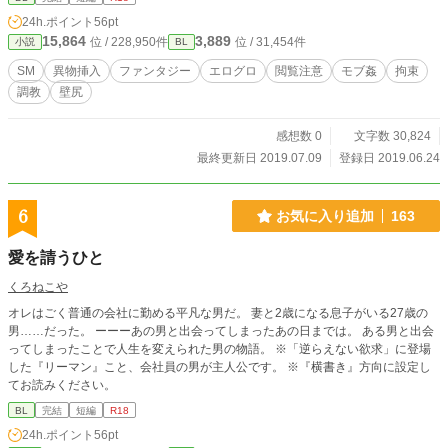
モトノともセレナーデ宿VALENTINO甫也@motono_MonoTo
24h.ポイント
56pt
ne 様に頂いたイラストです。
15,864
3,889
位 / 228,950件
位 / 31,454件
小説
BL
SM
異物挿入
ファンタジー
エログロ
閲覧注意
モブ姦
拘束
調教
壁尻
感想数 0
文字数 30,824
最終更新日 2019.07.09
登録日 2019.06.24
6
お気に入り追加
163
愛を請うひと
くろねこや
オレはごく普通の会社に勤める平凡な男だ。 妻と2歳になる息子がいる27歳の
男……だった。 ーーーあの男と出会ってしまったあの日までは。 ある男と出会
ってしまったことで人生を変えられた男の物語。 ※「逆らえない欲求」に登場
した『リーマン』こと、会社員の男が主人公です。 ※『横書き』方向に設定し
てお読みください。
BL
完結
短編
R18
24h.ポイント
56pt