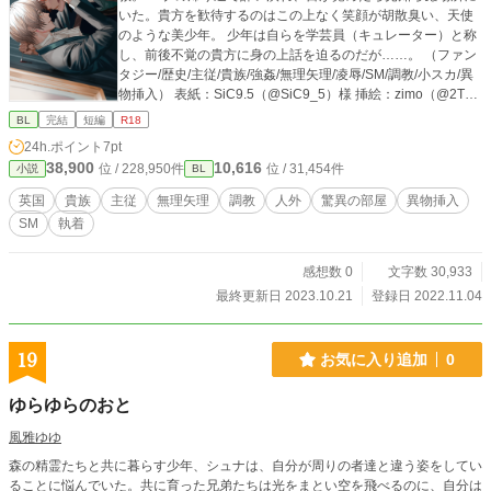
いた。貴方を歓待するのはこの上なく笑顔が胡散臭い、天使
のような美少年。 少年は自らを学芸員（キュレーター）と称
し、前後不覚の貴方に身の上話を迫るのだが……。 （ファン
タジー/歴史/主従/貴族/強姦/無理矢理/凌辱/SM/調教/小スカ/異
物挿入） 表紙：SiC9.5（@SiC9_5）様 挿絵：zimo（@2TG5
ZH）様 暑い(@atui_p）様
BL
完結
短編
R18
24h.ポイント
7pt
38,900
10,616
位 / 228,950件
位 / 31,454件
小説
BL
英国
貴族
主従
無理矢理
調教
人外
驚異の部屋
異物挿入
SM
執着
感想数 0
文字数 30,933
最終更新日 2023.10.21
登録日 2022.11.04
19
お気に入り追加
0
ゆらゆらのおと
風雅ゆゆ
森の精霊たちと共に暮らす少年、シュナは、自分が周りの者達と違う姿をしてい
ることに悩んでいた。共に育った兄弟たちは光をまとい空を飛べるのに、自分は