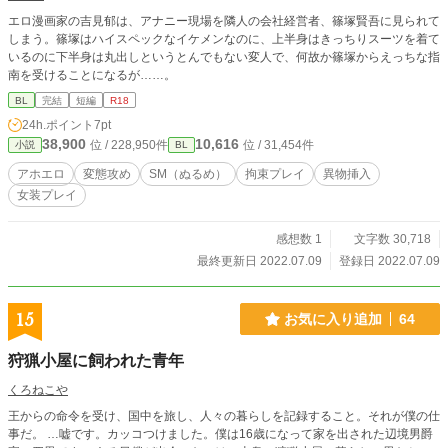
エロ漫画家の吉見郁は、アナニー現場を隣人の会社経営者、篠塚賢吾に見られて
しまう。篠塚はハイスペックなイケメンなのに、上半身はきっちりスーツを着て
いるのに下半身は丸出しというとんでもない変人で、何故か篠塚からえっちな指
南を受けることになるが……。
BL
完結
短編
R18
24h.ポイント
7pt
38,900
10,616
位 / 228,950件
位 / 31,454件
小説
BL
アホエロ
変態攻め
SM（ぬるめ）
拘束プレイ
異物挿入
女装プレイ
感想数 1
文字数 30,718
最終更新日 2022.07.09
登録日 2022.07.09
15
お気に入り追加
64
狩猟小屋に飼われた青年
くろねこや
王からの命令を受け、国中を旅し、人々の暮らしを記録すること。それが僕の仕
事だ。 …嘘です。カッコつけました。僕は16歳になって家を出された辺境男爵