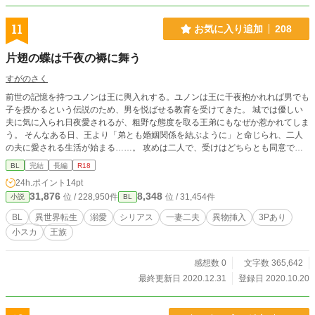
11
お気に入り追加
208
片翅の蝶は千夜の褥に舞う
すがのさく
前世の記憶を持つユノンは王に輿入れする。ユノンは王に千夜抱かれれば男でも
子を授かるという伝説のため、男を悦ばせる教育を受けてきた。 城では優しい
夫に気に入られ日夜愛されるが、粗野な態度を取る王弟にもなぜか惹かれてしま
う。 そんなある日、王より「弟とも婚姻関係を結ぶように」と命じられ、二人
の夫に愛される生活が始まる……。 攻めは二人で、受けはどちらとも同意で
す。R18シーンには※。 軽めですが小スカ表現を使った場面もあります。 攻め×
BL
完結
長編
R18
受けの行為にもう一人脇キャラを挟むことがあります。サンドイッチが苦手な方
24h.ポイント
14pt
はご注意ください。 尺を気にせずエロを書いているため、物語の進行は遅めと
31,876
8,348
位 / 228,950件
位 / 31,454件
小説
BL
思います。 ムーンライトノベルズさんでも公開しております。
BL
異世界転生
溺愛
シリアス
一妻二夫
異物挿入
3Pあり
小スカ
王族
感想数 0
文字数 365,642
最終更新日 2020.12.31
登録日 2020.10.20