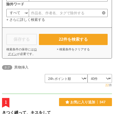
除外ワード
+ さらに詳しく検索する
保存する
22
件を検索する
検索条件の保存には
ロ
× 検索条件をクリアする
グイン
が必要です。
異物挿入
タグ
22
件
1
お気に入り追加
347
きつく縛って、キスをして