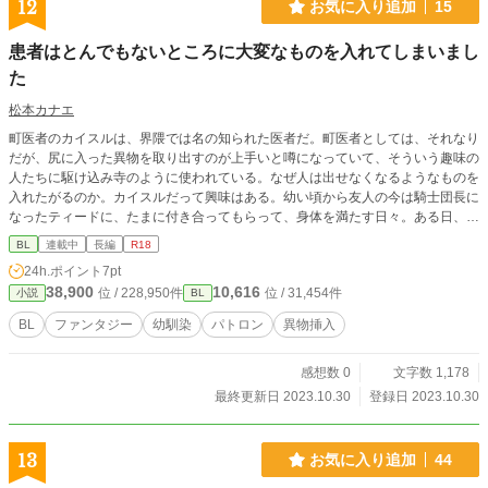
12
お気に入り追加
15
患者はとんでもないところに大変なものを入れてしまいまし
た
松本カナエ
町医者のカイスルは、界隈では名の知られた医者だ。町医者としては、それなり
だが、尻に入った異物を取り出すのが上手いと噂になっていて、そういう趣味の
人たちに駆け込み寺のように使われている。なぜ人は出せなくなるようなものを
入れたがるのか。カイスルだって興味はある。幼い頃から友人の今は騎士団長に
なったティードに、たまに付き合ってもらって、身体を満たす日々。ある日、テ
ィードまでカイスルの患者になってしまい、大変なものを入れてしまう。おいお
BL
連載中
長編
R18
前は阿呆なのか、いい加減にしろ。
24h.ポイント
7pt
38,900
10,616
位 / 228,950件
位 / 31,454件
小説
BL
BL
ファンタジー
幼馴染
パトロン
異物挿入
感想数 0
文字数 1,178
最終更新日 2023.10.30
登録日 2023.10.30
13
お気に入り追加
44