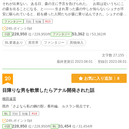
それが出来ない。 ある日、森の主に予言を告げられた。 お前は近いうちにこ
の森を出ることになる、と――― 生まれ育った森の中しか知らないシュナが不
安に駆られていると、鎧を纏った人間たちが森に乗り込んできた。シュナの姿を
見た彼らは、森に迷い込んだ人間の子供だと思い込みシュナを森から連れ出そう
ファンタジー
完結
短編
R15
とするが…… ※過去「玩具帝国主義」というサイトにて掲載していたもので
24h.ポイント
0pt
す。
228,950
53,362
位 / 228,950件
位 / 53,362件
小説
ファンタジー
BL要素あり
異世界
ファンタジー
異物挿入
文字数 27,155
最終更新日 2023.08.01
登録日 2023.08.01
20
お気に入り追加
8
目障りな男を軟禁したらアナル開発された話
種田遠雷
既作「さよなら私の鋼の獣」番外編。 ルスラン視点です。
BL
完結
短編
R18
24h.ポイント
0pt
228,950
31,454
位 / 228,950件
位 / 31,454件
小説
BL