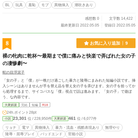
BL
玩具
羞恥
モブ
異物挿入
潮吹きあり
感想数 0
文字数 14,422
最終更新日 2022.05.05
登録日 2022.05.05
8
お気に入り追加
9
裸の牝肉に乾杯〜最期まで僕に痛みと快楽で弄ばれた女の子
の凄惨劇〜
蛇の目浮泥子
「女の子」と「僕」が一晩だけ過ごした暴力と陵辱にまみれた短編小説です。挿
入シーンはありませんが手を替え品を替え女の子を弄びます。女の子を拾ってか
ら処理するまで、サイコパスな「僕」視点で話は進みます。「女の子」で遊ぼ
う、な内容です。
大衆娯楽
完結
短編
R18
24h.ポイント
28pt
23,301
461
位 / 228,950件
位 / 6,077件
小説
大衆娯楽
リョナ
電マ
異物挿入
暴力・流血・残酷表現あり
無理やり
陵辱・屈辱プレイ
バッドエンド
官能小説