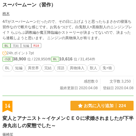
スーパームーン（習作）
柄木
4/7がスーパームーンだったので、その日に上げようと思ったらまさかの寝落ち
習作なので断片な感じです。お気をつけて。白兎獣人×黒狼獣人のニンジンプレ
イ？ らぶらぶ調教編か魔王降臨編かストーリーが決まってないので、決まった
ら連載しようと思います。 ニンジンの異物挿入が有ります。
BL
完結
短編
R18
24h.ポイント
7pt
38,900
10,616
位 / 228,950件
位 / 31,454件
小説
BL
BL
短編
異世界
完結
淫語
異物挿入
獣人
兎×狼
感想数 0
文字数 3,250
最終更新日 2020.04.08
登録日 2020.04.08
14
お気に入り追加
224
変人とアナニスト～イケメンＣＥＯに求婚されましたが下半
身丸出しの変態でした～
篠崎笙