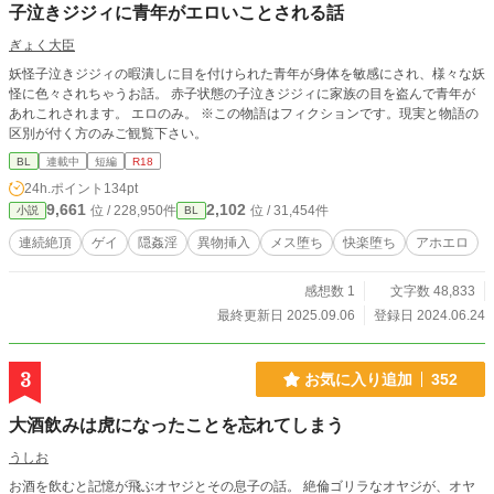
子泣きジジィに青年がエロいことされる話
ぎょく大臣
妖怪子泣きジジィの暇潰しに目を付けられた青年が身体を敏感にされ、様々な妖
怪に色々されちゃうお話。 赤子状態の子泣きジジィに家族の目を盗んで青年が
あれこれされます。 エロのみ。 ※この物語はフィクションです。現実と物語の
区別が付く方のみご観覧下さい。
BL
連載中
短編
R18
24h.ポイント
134pt
9,661
2,102
位 / 228,950件
位 / 31,454件
小説
BL
連続絶頂
ゲイ
隠姦淫
異物挿入
メス堕ち
快楽堕ち
アホエロ
感想数 1
文字数 48,833
最終更新日 2025.09.06
登録日 2024.06.24
3
お気に入り追加
352
大酒飲みは虎になったことを忘れてしまう
うしお
お酒を飲むと記憶が飛ぶオヤジとその息子の話。 絶倫ゴリラなオヤジが、オヤ