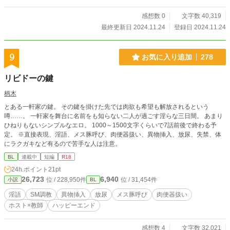
感想数 0
文字数 40,319
最終更新日 2024.11.24
登録日 2024.11.24
9
お気に入り追加
278
リビドーの鍵
柄木
とある一軒家の鍵。 その鍵を掛けた先では肉欲も希望も解放されるという
噂……。 一軒家を舞台に名前をも知らない二人が過ごす淫らな三日間。 あまり
ひねりもないシンプルなエロ。 1000～1500文字くらいで7話前後で終わる予
定。 ※直接表現、淫語、メス豚呼び、肉便器扱い、異物挿入、放尿、失禁、体
にラクガキなど有るので苦手な人は注意。
BL
連載中
短編
R18
24h.ポイント
21pt
26,723
6,940
位 / 228,950件
位 / 31,454件
小説
BL
淫語
SM調教
異物挿入
放尿
メス豚呼び
肉便器扱い
ホスト×教師
ハッピーエンド
感想数 4
文字数 32,021