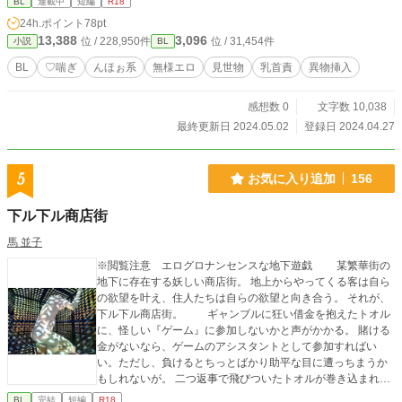
BL
連載中
短編
R18
24h.ポイント
78pt
13,388
3,096
位 / 228,950件
位 / 31,454件
小説
BL
BL
♡喘ぎ
んほぉ系
無様エロ
見世物
乳首責
異物挿入
感想数 0
文字数 10,038
最終更新日 2024.05.02
登録日 2024.04.27
5
お気に入り追加
156
下ル下ル商店街
馬 並子
※閲覧注意 エログロナンセンスな地下遊戯 某繁華街の
地下に存在する妖しい商店街。 地上からやってくる客は自ら
の欲望を叶え、住人たちは自らの欲望と向き合う。 それが、
下ル下ル商店街。 ギャンブルに狂い借金を抱えたトオル
に、怪しい『ゲーム』に参加しないかと声がかかる。 賭ける
金がないなら、ゲームのアシスタントとして参加すればい
い。ただし、負けるとちっとばかり助平な目に遭っちまうか
もしれないが。 二つ返事で飛びついたトオルが巻き込まれた
のは、世にもおぞましいビンゴゲームだった。 表紙は うんこ
BL
完結
短編
R18