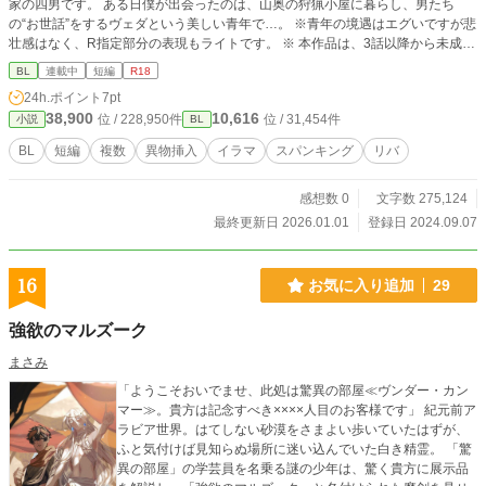
家の四男です。 ある日僕が出会ったのは、山奥の狩猟小屋に暮らし、男たち
の“お世話”をするヴェダという美しい青年で…。 ※青年の境遇はエグいですが悲
壮感はなく、R指定部分の表現もライトです。 ※ 本作品は、3話以降から未成年
者が複数人と性交する描写があります。ご不快に思われる恐れがある方は、読む
BL
連載中
短編
R18
ことをお控えください。 ※『横書き』方向に設定してお読みください。
24h.ポイント
7pt
38,900
10,616
位 / 228,950件
位 / 31,454件
小説
BL
BL
短編
複数
異物挿入
イラマ
スパンキング
リバ
感想数 0
文字数 275,124
最終更新日 2026.01.01
登録日 2024.09.07
16
お気に入り追加
29
強欲のマルズーク
まさみ
「ようこそおいでませ、此処は驚異の部屋≪ヴンダー・カン
マー≫。貴方は記念すべき××××人目のお客様です」 紀元前ア
ラビア世界。はてしない砂漠をさまよい歩いていたはずが、
ふと気付けば見知らぬ場所に迷い込んでいた白き精霊。 「驚
異の部屋」の学芸員を名乗る謎の少年は、驚く貴方に展示品