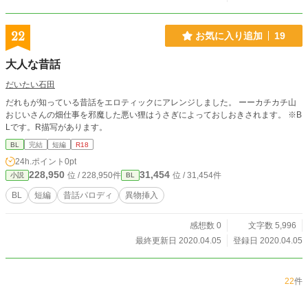
22
お気に入り追加
19
大人な昔話
だいたい石田
だれもが知っている昔話をエロティックにアレンジしました。 ーーカチカチ山
おじいさんの畑仕事を邪魔した悪い狸はうさぎによっておしおきされます。 ※B
Lです。R描写があります。
BL
完結
短編
R18
24h.ポイント
0pt
228,950
31,454
位 / 228,950件
位 / 31,454件
小説
BL
BL
短編
昔話パロディ
異物挿入
感想数 0
文字数 5,996
最終更新日 2020.04.05
登録日 2020.04.05
22
件