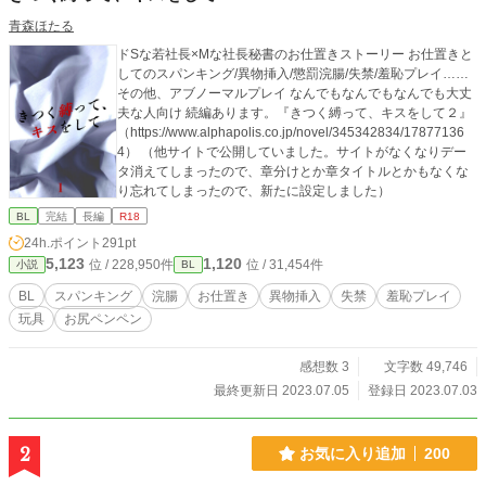
青森ほたる
ドSな若社長×Mな社長秘書のお仕置きストーリー お仕置きと
してのスパンキング/異物挿入/懲罰浣腸/失禁/羞恥プレイ……
その他、アブノーマルプレイ なんでもなんでもなんでも大丈
夫な人向け 続編あります。『きつく縛って、キスをして２』
（https://www.alphapolis.co.jp/novel/345342834/17877136
4） （他サイトで公開していました。サイトがなくなりデー
タ消えてしまったので、章分けとか章タイトルとかもなくな
り忘れてしまったので、新たに設定しました）
BL
完結
長編
R18
24h.ポイント
291pt
5,123
1,120
位 / 228,950件
位 / 31,454件
小説
BL
BL
スパンキング
浣腸
お仕置き
異物挿入
失禁
羞恥プレイ
玩具
お尻ペンペン
感想数 3
文字数 49,746
最終更新日 2023.07.05
登録日 2023.07.03
2
お気に入り追加
200