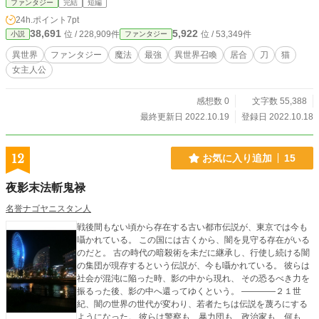
ファンタジー
完結
短編
24h.ポイント
7pt
38,691
5,922
位 / 228,909件
位 / 53,349件
小説
ファンタジー
異世界
ファンタジー
魔法
最強
異世界召喚
居合
刀
猫
女主人公
感想数 0
文字数 55,388
最終更新日 2022.10.19
登録日 2022.10.18
12
お気に入り追加
15
夜影末法斬鬼禄
名誉ナゴヤニスタン人
戦後間もない頃から存在する古い都市伝説が、東京では今も
囁かれている。 この国には古くから、闇を見守る存在がいる
のだと。 古の時代の暗殺術を未だに継承し、行使し続ける闇
の集団が現存するという伝説が、今も囁かれている。 彼らは
社会が混沌に陥った時、影の中から現れ、 その恐るべき力を
振るった後、影の中へ還ってゆくという。 ――――２１世
紀、闇の世界の世代が変わり、若者たちは伝説を蔑ろにする
ようになった。 彼らは警察も、暴力団も、政治家も、何も恐