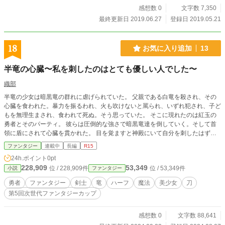
感想数 0
文字数 7,350
最終更新日 2019.06.27
登録日 2019.05.21
18
お気に入り追加
13
半竜の心臓〜私を刺したのはとても優しい人でした〜
織部
半竜の少女は暗黒竜の群れに虐げられていた。 父親である白竜を殺され、その
心臓を食われた。暴力を振るわれ、火も吹けないと罵られ、いずれ犯され、子ど
もを無理生まされ、食われて死ぬ。そう思っていた。 そこに現れたのは紅玉の
勇者とそのパーティ。 彼らは圧倒的な強さで暗黒竜達を倒していく。そして首
領に盾にされて心臓を貫かれた。 目を覚ますと神殿にいて自分を刺したはずの
男が自分を見ていた。 お前は今日から俺の相棒だ。 知らない記憶に苛まれなが
ファンタジー
連載中
長編
R15
ら無愛想な剣士と半竜の少女の奇妙な関係が始まる。
24h.ポイント
0pt
228,909
53,349
位 / 228,909件
位 / 53,349件
小説
ファンタジー
勇者
ファンタジー
剣士
竜
ハーフ
魔法
美少女
刀
第5回次世代ファンタジーカップ
感想数 0
文字数 88,641