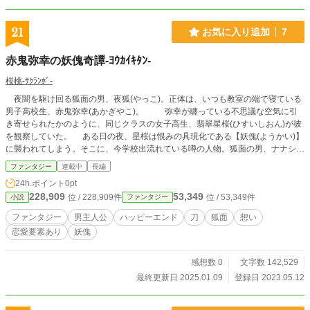
21
お気に入り追加
7
赤鬼弥幸の妖傀奇譚-ﾖｳｶｲｷﾀﾝ-
桜桃-ｻｸﾗﾝﾎﾞ-
夜闇を駆け回る狐面の男、夜狐(やっこ)。正体は、いつも教室の端で寝ている
男子高校生、赤鬼弥幸(あかぎやこ)。 弥幸が纏っている不思議な空気に引
き寄せられたかのように、同じクラスの女子高生、翡翠星桜(ひすいしおん)が彼
を観察していた。 ある日の夜、星桜は恨みの具現化である【妖傀(ようかい)】
に襲われてしまう。そこに、今学校出流れている噂の人物。狐面の男、ナナシと
名乗る男性が現れ、一瞬にして倒してしまう。 この出会いで、星桜はナナシ
ファンタジー
連載中
長編
と名乗る男性、学校では謎の存在である弥幸について知っていくことになる。そ
24h.ポイント
0pt
して、自分自身が持っている特別な力についても── ※なろう・カクヨムにも投
228,909
53,349
位 / 228,909件
位 / 53,349件
小説
ファンタジー
稿しております
ファンタジー
男主人公
ハッピーエンド
刀
狐面
想い
恋愛要素あり
妖傀
感想数 0
文字数 142,529
最終更新日 2025.01.09
登録日 2023.05.12