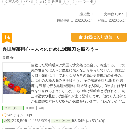
女主人公
バトル
近代
異世界
刀
セーラー服
感想数 0
文字数 6,355
最終更新日 2020.05.14
登録日 2020.05.14
14
お気に入り追加
0
異世界裏同心～人々のために滅魔刀を振るう～
黒鐘 蒼
自殺した羽崎瑶太は天国で少女雛と出会い、転生する。 その
先の世界では人々は魔族に怯えながら暮らしていた。 魔族は
人間と先祖は同じでありながらその高い身体能力の維持のた
めに他の人種の脳みそを喰らう。 その魔族を討ち滅ぼす(滅
魔)を帝都で行う黒鐘滅魔隊に瑶太達は入隊し、3年後には第4
班を任されるようになった。その班は羽崎班と呼ばれる。 剣
士や巫女や札使い(陰陽師)が主に登場します。他にも人形師と
か妖魔師など色んな奴らが滅魔を行います。 読んでいただけ
れば嬉しいです。
ファンタジー
連載中
長編
24h.ポイント
0pt
228,909
53,349
位 / 228,909件
位 / 53,349件
小説
ファンタジー