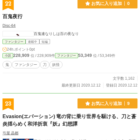
22
お気に入り追加
0
百鬼夜行
Disc-64
百鬼連なりしは百の夜なり
ファンタジー
連載中
短編
24h.ポイント
0pt
228,909
53,349
位 / 228,909件
位 / 53,349件
小説
ファンタジー
鬼
ファンタジー
刀
妖怪
文字数 1,162
最終更新日 2020.12.12
登録日 2020.12.12
23
お気に入り追加
9
Evasion(エバーション) 竜の背に乗り世界を駆ける、刀と蒼
炎揺らめく和洋折衷『妖』幻想譚
弓屋 晶都