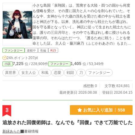
小さな島国「泉翔国」は、荒廃する大陸・四つの国から何度
も侵略を受け、その度に国力と人々の心を削られていた。そ
んな中、女神から十六歳の洗礼を受けた者の中から戦士を選
ぶと神託が下る。以来、洗礼者の中から戦士たちが選ばれ、
国を守る盾となっていく。 神託に従って生まれた戦士たちに
は、護りの三日月印と、その中でも選ばれし者に授けられる
蓮華の印。それらはただ一つ、「護るために戦う」ことを使
命とした証。 主人公・藤川麻乃（ふじかわあさの）もまた、
蓮華の印を持つ者として育ち、仲間とともに防衛の最前線へ
ファンタジー
連載中
長編
R15
と身を投じていく。 麻乃は「伝承の血筋」を持つ家系の末裔
24h.ポイント
207pt
であり、その血筋は「鬼神」と呼ばれていた。麻乃本人はそ
7,225
1,405
位 / 228,909件
位 / 53,349件
小説
ファンタジー
んな重責を嫌い、ただ平穏な日常を望むも、次第に力の覚醒
や周囲からの過剰な期待に巻き込まれていく。 戦線はやが
異世界
女主人公
和風
恋愛
戦闘
刀
ファンタジー
て、ジャセンベル・ロマジェリカ・庸儀・ヘイトと大陸勢力
も巻き込み、国際的な戦況へと展開。ロマジェリカの軍師に
感想数 0
文字数 824,881
よる陰謀によって、大量動員と戦死を覚悟した出撃が強いら
れる中、麻乃は紅き華と呼ばれ、各勢力から思惑と期待を寄
最終更新日 2026.08.08
登録日 2026.04.15
せられていく。 泉翔国を、大切な仲間を、そして自分自身の
大切なものを守る意志と、悪意に歪められた現実との間で揺
れ動きながらも、島国と大陸との大規模戦争の最前線へと向
3
お気に入り追加
558
かっていく。 ――護るために戦うのか。 それとも、戦いその
ものを終わらせるのか。 最終的に麻乃が下した決断は――。
追放された回復術師は、なんでも『回復』できて万能でした
新緑あらた
書籍情報