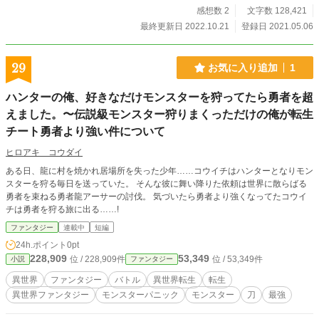
感想数 2
文字数 128,421
最終更新日 2022.10.21
登録日 2021.05.06
29
お気に入り追加
1
ハンターの俺、好きなだけモンスターを狩ってたら勇者を超
えました。〜伝説級モンスター狩りまくっただけの俺が転生
チート勇者より強い件について
ヒロアキ コウダイ
ある日、龍に村を焼かれ居場所を失った少年……コウイチはハンターとなりモン
スターを狩る毎日を送っていた。 そんな彼に舞い降りた依頼は世界に散らばる
勇者を束ねる勇者龍アーサーの討伐。 気づいたら勇者より強くなってたコウイ
チは勇者を狩る旅に出る……!
ファンタジー
連載中
短編
24h.ポイント
0pt
228,909
53,349
位 / 228,909件
位 / 53,349件
小説
ファンタジー
異世界
ファンタジー
バトル
異世界転生
転生
異世界ファンタジー
モンスターパニック
モンスター
刀
最強