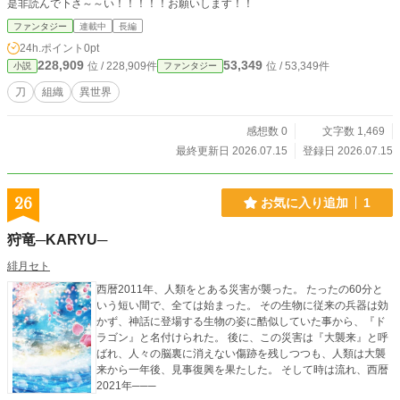
是非読んで下さ～～い！！！！！お願いします！！
ファンタジー
連載中
長編
24h.ポイント
0pt
228,909
53,349
位 / 228,909件
位 / 53,349件
小説
ファンタジー
刀
組織
異世界
感想数 0
文字数 1,469
最終更新日 2026.07.15
登録日 2026.07.15
26
お気に入り追加
1
狩竜─KARYU─
緋月セト
西暦2011年、人類をとある災害が襲った。 たったの60分と
いう短い間で、全ては始まった。 その生物に従来の兵器は効
かず、神話に登場する生物の姿に酷似していた事から、『ド
ラゴン』と名付けられた。 後に、この災害は『大襲来』と呼
ばれ、人々の脳裏に消えない傷跡を残しつつも、人類は大襲
来から一年後、見事復興を果たした。 そして時は流れ、西暦
2021年───