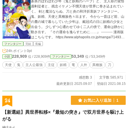
蒼炎のぽわぽわ少年（鬼と妖精のハーフ）と、 主人命の覚悟
過剰従者と、残念イケメン不憫天使が世界に巻き込まれてい
く。 剣と魔法ならぬ、刀と炎の和洋折衷妖ファンタジー。
鬼、妖精、天使と異種族色々出ます。 今から一昔ほど前、山
の麓の城で暮らしていた少年は、戴冠式の日に妖精の少女と
出会う。 少しずつ心通わせてゆく二人の傍で、運命は静かに
動き出す。 『その運命を逸らすために……』 ---------- 漫画版
はこちらです。 https://www.alphapolis.co.jp/manga/7149394
22/296467995 ---------- 第一部（1〜8話）は恋愛色強め、出血
ファンタジー
完結
長編
そこそこ、死亡あり。 第二部（9話〜36話）は恋愛色弱め、
24h.ポイント
0pt
出血そこそこ、ちょっとだけ大量虐殺。 （37話〜41
228,909
53,349
位 / 228,909件
位 / 53,349件
小説
ファンタジー
話）一部キャラがストーリー復帰して、恋愛色出てきます。
第三部（42話〜58話（完））ええと……レイが不憫です。
天使
鬼
主人公最強
主従
妖精
竜
人外
異種族
刀
感想数 3
文字数 585,971
最終更新日 2025.09.07
登録日 2021.08.15
24
お気に入り追加
1
【新選組】異世界転移×『最短の突き』で双月世界を駆け上
がる
紳士わん。