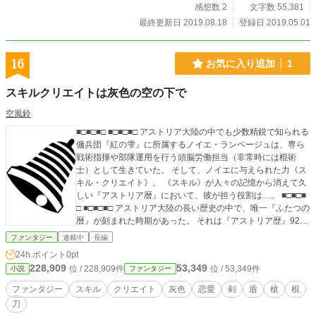
感想数 2
文字数 55,381
最終更新日 2019.08.18
登録日 2019.05.01
16
お気に入り追加
1
スキルクリエイトは灰色の空の下で
空風鈴
■□■□■□ ■□■□■□ アストリア大陸の中でも少数精鋭で知られる
傭兵団『紅の雫』に所属するノイエ・ランページュは、専ら
戦術指揮や部隊運用を行う頭脳労働担当（非常時には棍術
士）として生きていた。 そして、ノイエに与えられた力《ス
キル・クリエイト》。 《スキル》が人々の記憶から消えて久
しい『アストリア暦』において、彼が担う役割は…。 ■□■□■
□ ■□■□■□ アストリア大陸の長い歴史の中で、唯一『ふたつの
暦』が刻まれた時期があった。 それは『アストリア歴』923
年から933年。 そして、この10年間の間に存在したもうひと
ファンタジー
連載中
長編
つの暦が『帝国歴』である。 これは、アストリア大陸の南西
24h.ポイント
0pt
部に誕生した『ドルーガ帝国』の建国にまつわる物語。
228,909
53,349
位 / 228,909件
位 / 53,349件
小説
ファンタジー
ファンタジー
スキル
クリエイト
灰色
恋愛
剣
盾
槍
棍
刀