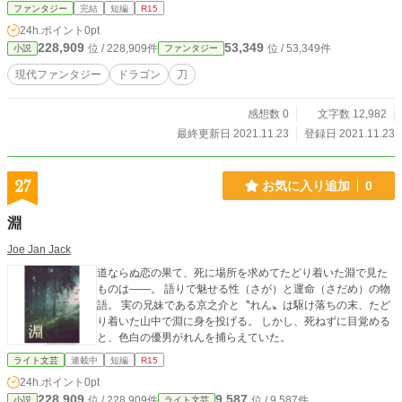
ファンタジー
完結
短編
R15
24h.ポイント
0pt
228,909
53,349
位 / 228,909件
位 / 53,349件
小説
ファンタジー
現代ファンタジー
ドラゴン
刀
感想数 0
文字数 12,982
最終更新日 2021.11.23
登録日 2021.11.23
27
お気に入り追加
0
淵
Joe Jan Jack
道ならぬ恋の果て、死に場所を求めてたどり着いた淵で見た
ものは――。 語りで魅せる性（さが）と運命（さだめ）の物
語。 実の兄妹である京之介と〝れん〟は駆け落ちの末、たど
り着いた山中で淵に身を投げる。 しかし、死ねずに目覚める
と、色白の優男がれんを捕らえていた。
ライト文芸
連載中
短編
R15
24h.ポイント
0pt
228,909
9,587
位 / 228,909件
位 / 9,587件
小説
ライト文芸