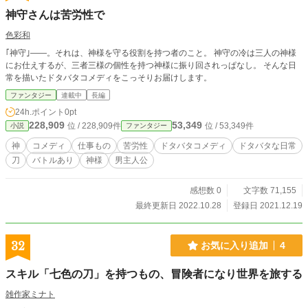
神守さんは苦労性で
色彩和
｢神守｣——。それは、神様を守る役割を持つ者のこと。 神守の冷は三人の神様
にお仕えするが、三者三様の個性を持つ神様に振り回されっぱなし。 そんな日
常を描いたドタバタコメディをこっそりお届けします。
ファンタジー
連載中
長編
24h.ポイント
0pt
228,909
53,349
位 / 228,909件
位 / 53,349件
小説
ファンタジー
神
コメディ
仕事もの
苦労性
ドタバタコメディ
ドタバタな日常
刀
バトルあり
神様
男主人公
感想数 0
文字数 71,155
最終更新日 2022.10.28
登録日 2021.12.19
32
お気に入り追加
4
スキル「七色の刀」を持つもの、冒険者になり世界を旅する
雑作家ミナト