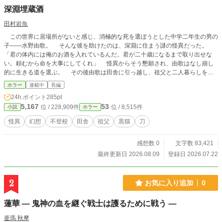
深淵埋蔵酒
田村岩魚
この世界に居場所がないと感じ、消極的な死を選ぼうとした中学二年生の男の
子――水野由歌。 そんな彼を助けたのは、深淵に住まう謎の怪異だった。
「君の体内には俺のお酒を入れているんだ。君が二十歳になるまで取り出せな
い。頼むから命を大事にしてくれ」 怪異からそう懇願され、由歌はなし崩し
的に生きる道を選ぶ。 その後由歌は田舎に引っ越し、祖父と二人暮らしをす
ることになる。 祖父から農業を教わったり、一緒に山菜を食べたりと、人生
ホラー
連載中
長編
で初めて心安らぐ日々を過ごすことができたのだが、そこに由歌を助けてくれた
24h.ポイント
285pt
謎の怪異がやってきて――。 田舎を舞台にしたスローライフ幻想怪異譚。
5,167
53
位 / 228,909件
位 / 8,515件
小説
ホラー
ちょっとバトル寄りです。 小説家になろう、カクヨムにも投稿しています。
怪異
幻想
不登校
田舎
祖父
黒猫
刀
感想数 0
文字数 83,421
最終更新日 2026.08.09
登録日 2026.07.22
2
お気に入り追加
0
蓮華 ― 鬼神の血を継ぐ戦士は護るために戦う ―
釜瑪 秋摩