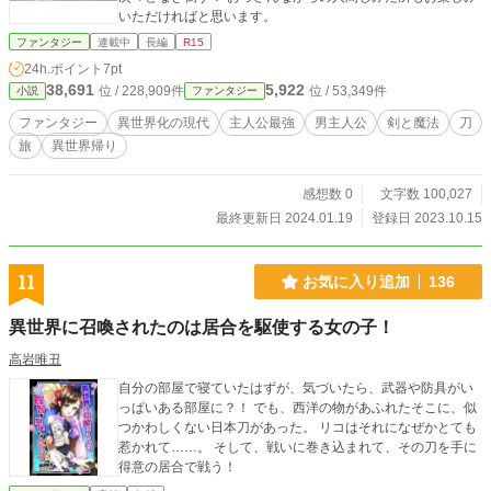
いただければと思います。
ファンタジー
連載中
長編
R15
24h.ポイント
7pt
38,691
5,922
位 / 228,909件
位 / 53,349件
小説
ファンタジー
ファンタジー
異世界化の現代
主人公最強
男主人公
剣と魔法
刀
旅
異世界帰り
感想数 0
文字数 100,027
最終更新日 2024.01.19
登録日 2023.10.15
11
お気に入り追加
136
異世界に召喚されたのは居合を駆使する女の子！
高岩唯丑
自分の部屋で寝ていたはずが、気づいたら、武器や防具がい
っぱいある部屋に？！ でも、西洋の物があふれたそこに、似
つかわしくない日本刀があった。 リコはそれになぜかとても
惹かれて……。 そして、戦いに巻き込まれて、その刀を手に
得意の居合で戦う！