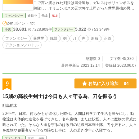
こで言い渡された判決は国外追放。ガレスはオリュンポスを
除隊し、オリュンポスの元大将で上司だった世界最強の男、
アルージェ・ランスロットと民間軍事事務所、イレーネ事務
ファンタジー
連載中
長編
R15
所を立ち上げた。 それから五年。イレーネ事務所にガレス
24h.ポイント
7pt
が十年前に助けたエリー・オリヴィエが二十歳となって入隊
38,691
5,922
位 / 228,909件
位 / 53,349件
小説
ファンタジー
した。 そこから止まっていた時間は動き出した。二人であ
らゆる事件を解決していくうちに、五年前のジェームズ・オ
ファンタジー
異世界
銃器
剣
刀
声
追放
正義
スカーが探ろうとしていた政府の秘密が露呈されていく。
アクション／バトル
本当の正義とは何か――？ その思いに揺れながらも、オリ
ュンポス時代に使用していた愛銃エルピーダを抜くことにな
る。 感想やお気に入り、しおり等々頂けると幸甚です！
感想数 0
文字数 45,380
モチベーション上がりますので是非よろしくお願い致しま
最終更新日 2023.12.14
登録日 2023.06.07
す♪ また、本作品は小説家になろう、エブリスタ、カクヨ
ムで公開している作品となります。
9
お気に入り追加
94
15歳の高校生剣士は今日も人々守る為、刀を振るう
町島航太
20××年。日本。何もかもが進化した時代。人間は科学力で生活を豊かにし、動
物達は肉体的な進化を遂げてきた。名を魔物、または妖怪。人々は魔物の脅威に
晒されていた。そんな人達を守るのは政府の組織日本剣士隊。刀を振るい、人々
を魔物や犯罪者から守る危険な仕事に一人の若き少年が入隊する。
ファンタジー
完結
長編