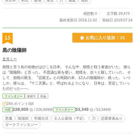
異世界
転生
最強
巫女
刀
滅魔
風鈴
感想数 0
文字数 29,475
最終更新日 2019.11.02
登録日 2019.07.24
15
お気に入り追加
21
黒の陰陽師
文月くー
怨怪と言う名の化物がはびこる日本。 そんな中、怨怪と戦う者達がいた。 彼ら
は『陰陽師』と言った。 不思議な術を使い、怨怪を、次々と殺していった。 そ
して、怨怪の親玉、〝忌龍王〟との死闘の末、12人の陰陽師が、残った。 いつ
しか、彼らは、〝十二天翼〟と、呼ばれるようになり、 日本は、安定していっ
たのだった――。
ファンタジー
連載中
長編
24h.ポイント
0pt
228,909
53,349
位 / 228,909件
位 / 53,349件
小説
ファンタジー
悪魔
陰陽師
学園生活
主人公最強（予定）
刀
恋愛要素あり
ダークファンタジー