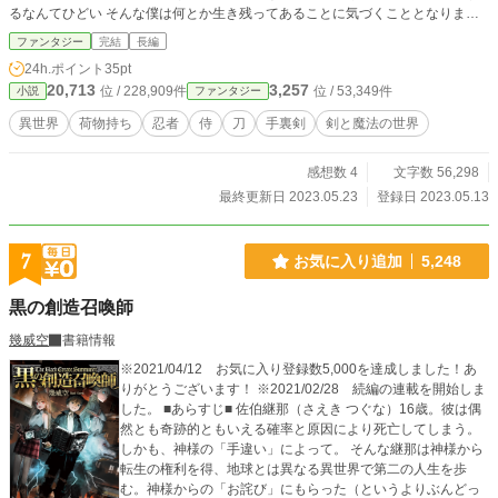
るなんてひどい そんな僕は何とか生き残ってあることに気づくこととなりまし
た
ファンタジー
完結
長編
24h.ポイント
35pt
20,713
3,257
位 / 228,909件
位 / 53,349件
小説
ファンタジー
異世界
荷物持ち
忍者
侍
刀
手裏剣
剣と魔法の世界
感想数 4
文字数 56,298
最終更新日 2023.05.23
登録日 2023.05.13
7
お気に入り追加
5,248
黒の創造召喚師
幾威空
書籍情報
※2021/04/12 お気に入り登録数5,000を達成しました！あ
りがとうございます！ ※2021/02/28 続編の連載を開始しま
した。 ■あらすじ■ 佐伯継那（さえき つぐな）16歳。彼は偶
然とも奇跡的ともいえる確率と原因により死亡してしまう。
しかも、神様の「手違い」によって。 そんな継那は神様から
転生の権利を得、地球とは異なる異世界で第二の人生を歩
む。神様からの「お詫び」にもらった（というよりぶんどっ