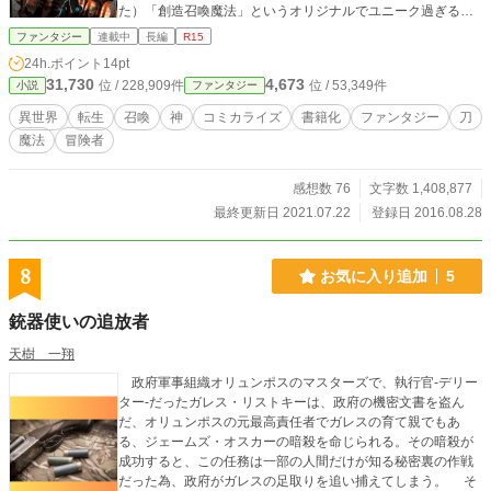
た）「創造召喚魔法」というオリジナルでユニーク過ぎる魔
法を引っ提げて。
ファンタジー
連載中
長編
R15
24h.ポイント
14pt
31,730
4,673
位 / 228,909件
位 / 53,349件
小説
ファンタジー
異世界
転生
召喚
神
コミカライズ
書籍化
ファンタジー
刀
魔法
冒険者
感想数 76
文字数 1,408,877
最終更新日 2021.07.22
登録日 2016.08.28
8
お気に入り追加
5
銃器使いの追放者
天樹 一翔
政府軍事組織オリュンポスのマスターズで、執行官-デリー
ター-だったガレス・リストキーは、政府の機密文書を盗ん
だ、オリュンポスの元最高責任者でガレスの育て親でもあ
る、ジェームズ・オスカーの暗殺を命じられる。その暗殺が
成功すると、この任務は一部の人間だけが知る秘密裏の作戦
だった為、政府がガレスの足取りを追い捕えてしまう。 そ