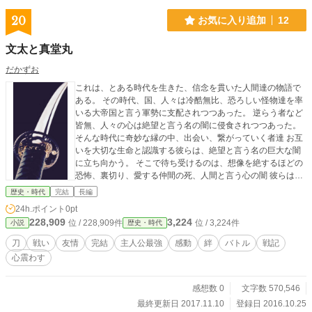
20
お気に入り追加
12
文太と真堂丸
だかずお
これは、とある時代を生きた、信念を貫いた人間達の物語で
ある。 その時代、国、人々は冷酷無比、恐ろしい怪物達を率
いる大帝国と言う軍勢に支配されつつあった。 逆らう者など
皆無、人々の心は絶望と言う名の闇に侵食されつつあった。
そんな時代に奇妙な縁の中、出会い、繋がっていく者達 お互
いを大切な生命と認識する彼らは、絶望と言う名の巨大な闇
に立ち向かう。 そこで待ち受けるのは、想像を絶するほどの
恐怖、裏切り、愛する仲間の死、人間と言う心の闇 彼らは魂
から抉り出される闇と立ち向かっていく。 これは人間と言
歴史・時代
完結
長編
う、己の心、精神、信念に向き合い、自らの魂である刀と共
24h.ポイント
0pt
に、友情と愛に生きた人間達の、心震わす魂の物語である。
228,909
3,224
位 / 228,909件
位 / 3,224件
小説
歴史・時代
（現在こちらの作品の続きはAmazonでの販売、もしくは、A
mazonの読み放題で読めるようになっています、Kindleアン
刀
戦い
友情
完結
主人公最強
感動
絆
バトル
戦記
リミテッド登録中の方は無料で読めるようになっているので
心震わす
是非見て下さい。Amazonのサイトにて、こちらのタイトル
を検索して頂けると読める様になっています）
感想数 0
文字数 570,546
最終更新日 2017.11.10
登録日 2016.10.25