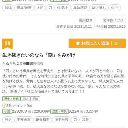
短編
怪異/妖怪
大蛇
刀
侍/武士
兄妹恋愛
駆け落ち
心中
感想数 0
文字数 7,153
最終更新日 2023.10.11
登録日 2023.10.10
28
お気に入り追加
18
生き抜きたいのなら「刻」をみがけ
たぬきち２５番
書籍情報
『刀』という道具が歴史を変えたことは間違いない。 人々が刀と出会い、刀を
使い始めた時代。 そんな時代に生きた異才研師の鉄。 物言わぬ刀が語る言の葉
を紡げる鉄が、背負った使命は人々が思う以上に大きかった。 職人気質で人の
よい研師『鉄』と、破天荒なのになぜか憎めない武士『宗』 そんな２人の物
語。 ※他サイト様にも掲載させて頂いております！！
歴史・時代
完結
長編
24h.ポイント
0pt
228,909
3,224
位 / 228,909件
位 / 3,224件
小説
歴史・時代
歴史
平安末期
鎌倉初期
源平合戦
刀
武将