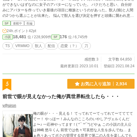
ができないはずなのに女子のアバターになっていた。 バクだろと思い、自分好
みにアバターを作っていき最後の項目に種族というのがあった。獣人(狼)と人間
の2つから選ぶことが出来た。 悩んで獣人を選び決定を押すと頭痛に襲われ意識
を手放した。 目が覚めると違和感を感じ鏡の前に立つとそこには美少女がい
SF
連載中
長編
た…!? 女子になってしまった友也とその友人たちの攻略物語…のはずだった
24h.ポイント
42pt
が！？
18,481
176
位 / 228,909件
位 / 6,745件
小説
SF
TS
VRMMO
獣人
配信
恋愛（？）
刀
感想数 3
文字数 64,850
最終更新日 2023.10.01
登録日 2021.08.24
5
お気に入り追加
2,934
前世で眼が見えなかった俺が異世界転生したら・・・
y@siron
俺の眼が・・・見える！ てってれてーてってれてーてててて
てー！ やっほー！みんなのこころのいやしアヴェルくんだ
よ〜♪ 一応神やってます！( *¯ ꒳¯*)どやぁ この小説の主人公
は神崎 悠斗くん 前世では色々可哀想な人生を歩んでね… ま
ぁ色々あってボクの管理する世界で第二の人生を楽しんでも