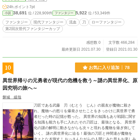
24h.ポイント
7pt
38,691
5,922
位 / 228,909件
位 / 53,349件
小説
ファンタジー
ファンタジー
現代ファンタジー
流血
刀
ローファンタジー
第2回次世代ファンタジーカップ
感想数 0
文字数 466,284
最終更新日 2021.07.30
登録日 2021.01.30
10
お気に入り追加
78
異世界帰りの元勇者が現代の危機を救う～謎の異世界化、原
因究明の旅へ～
磐城 緩哉
刀匠である武藤 刃（むとう じん）の親友が魔物に殺さ
れ、魔物への怒りを爆発させたことをきっかけに異世界で勇
者だった時の記憶が甦った。 異世界の知識もあり戦闘に関す
る知識も能力も手に入れたその刀匠は、最強となる。 異世界
化の謎の解明に動きながらも次々と現れる魔物を薙ぎ倒して
いく。 謎の異世界化に迫る！最強の刀匠と仲間達が魔物を
次々となぎ倒す！ おっさんながらの人間じみた所もお楽しみ