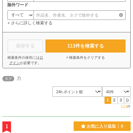
除外ワード
+ さらに詳しく検索する
保存する
113
件を検索する
検索条件の保存には
ロ
× 検索条件をクリアする
グイン
が必要です。
刀
タグ
1
2
3
113
件
1
お気に入り追加
0