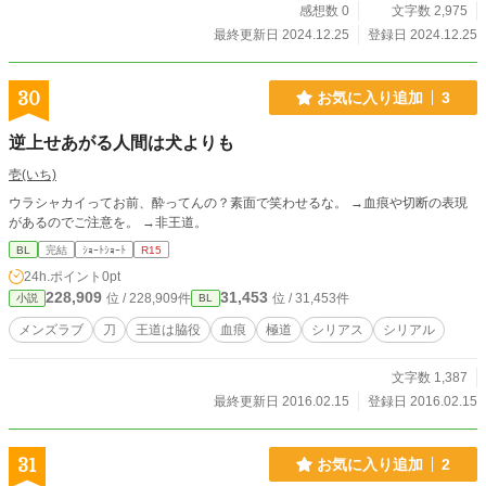
感想数 0
文字数 2,975
最終更新日 2024.12.25
登録日 2024.12.25
30
お気に入り追加
3
逆上せあがる人間は犬よりも
壱(いち)
ウラシャカイってお前、酔ってんの？素面で笑わせるな。 →血痕や切断の表現
があるのでご注意を。 →非王道。
BL
完結
ｼｮｰﾄｼｮｰﾄ
R15
24h.ポイント
0pt
228,909
31,453
位 / 228,909件
位 / 31,453件
小説
BL
メンズラブ
刀
王道は脇役
血痕
極道
シリアス
シリアル
文字数 1,387
最終更新日 2016.02.15
登録日 2016.02.15
31
お気に入り追加
2