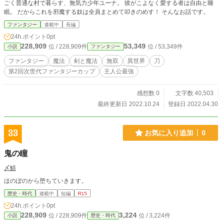
ごく普通な村で暮らす、無気力少年ユーナ。 彼がこよなく愛する者は自由と睡
眠。 だからこれを邪魔する奴は全員まとめて叩きのめす！ そんなお話です。
ファンタジー
連載中
長編
24h.ポイント
0pt
228,909
53,349
位 / 228,909件
位 / 53,349件
小説
ファンタジー
ファンタジー
魔法
剣と魔法
無双
異世界
刀
第2回次世代ファンタジーカップ
主人公最強
感想数 0
文字数 40,503
最終更新日 2022.10.24
登録日 2022.04.30
33
お気に入り追加
0
鬼の瞳
〆鯖
ほのぼのから堕ちていきます。
歴史・時代
連載中
短編
R15
24h.ポイント
0pt
228,909
3,224
位 / 228,909件
位 / 3,224件
小説
歴史・時代