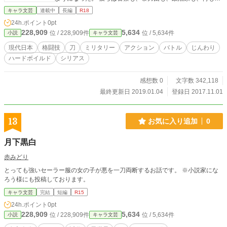
れなくなった。 金属バットによる集団リンチ、殺人、レイプ
キャラ文芸
連載中
長編
R18
パーティー、ドラッグパーティ、違法な銃器の取得…………
24h.ポイント
0pt
若者たちは邪悪の限りを尽くし、闇の世界は混沌と無法に満
228,909
5,634
位 / 228,909件
位 / 5,634件
小説
キャラ文芸
ちた。 彼らは地下格闘技場を開き、力をより高めた。 空手、
合気道、柔道、剣道、ボクシング、総合格闘、ブラジリアン
現代日本
格闘技
刀
ミリタリー
アクション
バトル
じんわり
柔術……ありとあらゆる武術が盗まれ、筆舌しがたい行いに
ハードボイルド
シリアス
よって貶められた。 警察は彼らの持つ銃火器を恐れ、彼らの
「贈り物」もやがて拒まなくなった。 ――――正義(モラル)
は完全に沈黙した。 もはや彼らに対抗できる存在は日本のど
感想数 0
文字数 342,118
こにも存在しない。 誰もが暴力に屈し、誰もが社会に絶望し
最終更新日 2019.01.04
登録日 2017.11.01
た時だった。 名も無き一人の中年男性が、大勢の若者を虐殺
する事件が起こったのは…………。 ※本作には非常に過激な
表現が含まれます。お読みになられる際には十分にご注意く
13
お気に入り追加
0
ださい。 ふぁんいらすと絶賛募集中。
月下黒白
赤みどり
とっても強いセーラー服の女の子が悪を一刀両断するお話です。 ※小説家にな
ろう様にも投稿しております。
キャラ文芸
完結
短編
R15
24h.ポイント
0pt
228,909
5,634
位 / 228,909件
位 / 5,634件
小説
キャラ文芸