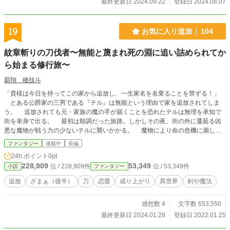
最終更新日 2024.09.22
登録日 2024.08.07
19
お気に入り追加
104
紋章斬りの刀伐者〜無能と蔑まれ死の淵に追い詰められてか
ら始まる修行旅〜
覇翔 楼技斗
「貴様は今日を持ってこの家から追放し、一生家名を名乗ることを禁ずる！」
とある公爵家の三男である『テル』は無能という理由で家を追放されてしま
う。 追放されても元・家族の魔の手が届くことを恐れたテルは無理を承知で
街を単身で出る。 最初は順調だった旅路。しかしその夜、街の外に蔓延る凶
悪な魔物が戦う力の少ないテルに襲いかかる。 魔物により命の危機に瀕した
時、遂にテルの能力が開花する……！ これは、自分を追放した家を見返して
ファンタジー
連載中
長編
遂には英雄となる、そんな男の物語。 注意： 最強系ではなく、努力系なので
24h.ポイント
0pt
戦いで勝つとは限りません。なんなら前半は負けが多いかも……。 ざまぁ要
228,909
53,349
位 / 228,909件
位 / 53,349件
小説
ファンタジー
素も入れる予定ですが、本格的にざまぁするのは後半です。 ハ（検索避け）
レム要素は基本的に無いですが、タグにあるように恋愛要素はあります。
追放
ざまぁ（後半）
刀
恋愛
成り上がり
異世界
剣や魔法
『カクヨム』にて先行投稿してします！
感想数 4
文字数 653,550
最終更新日 2024.01.28
登録日 2022.01.25