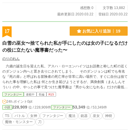
感想数 0
文字数 13,882
最終更新日 2020.03.22
登録日 2020.03.22
17
お気に入り追加
19
白雪の巫女〜捨てられた私が手にしたのは女の子になるだけ
の役に立たない魔導書だった〜
のりのれん
六歳の誕生日を迎えた私、アスハ・ローエンハイツはお説教と称した町の近く
のダンジョン内へと置き去りにされてしまう。 そのダンジョンは町でも有名
な『死の扉』と呼ばれる冒険者の死亡率が非常に高い場所で、すぐに自分は捨て
られた事を理解した私は 何とか生き延びようとするが、満身創痍（まんしんそ
うい）の中、やっとの事で見つけた魔導書は『男から女になれる』だけの最低最
弱の呪われた屑（くず）アイテムだった。 マリアと呼ばれる聖女によって、
ファンタジー
連載中
長編
R15
一命を取り留めた私は彼女が住む教会で保護される事になるのだが、魔人やら国
24h.ポイント
0pt
王やらと、毎回面倒ごとが回り込んできて------------ いつの間にか世界を救う
228,909
53,349
位 / 228,909件
位 / 53,349件
小説
ファンタジー
巫女？ になっていた少年の物語です。
TS
バトル
女神
ファンタジー
魔法
銃器
巫女
神樹
魔物・モンスター
刀