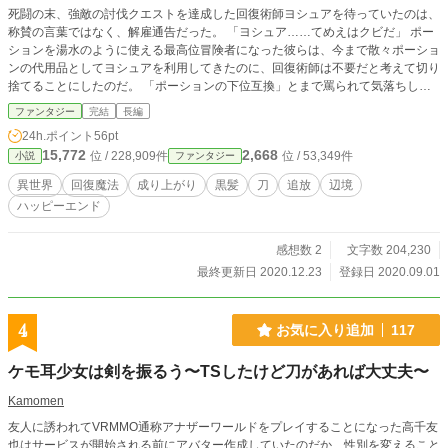
死闘の末、強敵の討伐クエストを達成した回復術師ヨシュアを待っていたのは、
称賛の言葉ではなく、解雇通告だった。 「ヨシュア……てめえはクビだ」 ポー
ションを湯水のように使える最高位冒険者になった彼らは、今まで散々ポーショ
ンの代用品としてヨシュアを利用してきたのに、回復術師は不要だと考えて切り
捨てることにしたのだ。 「ポーションの下位互換」とまで罵られて気落ちして
いたヨシュアだったが、ブラックな労働をしいるあのパーティーから解放されて
ファンタジー
完結
長編
喜んでいる自分に気づく。 危機から救った辺境の地方領主の娘との出会いをき
24h.ポイント
56pt
っかけに、彼の世界はどんどん広がっていく……。 一方、Ｓランク冒険者パー
15,772
2,668
位 / 228,909件
位 / 53,349件
小説
ファンタジー
ティーはクエストの未達成でどんどんランクを落としていく。 彼らは知らなか
ったのだ、ヨシュアが彼らの傷だけでなく、状態異常や武器の破損など、なんで
異世界
回復魔法
成り上がり
黒髪
刀
追放
辺境
も『回復』していたことを……。
ハッピーエンド
感想数 2
文字数 204,230
最終更新日 2020.12.23
登録日 2020.09.01
4
お気に入り追加
117
ケモ耳少女は剣を振るう〜TSしたけど刀があれば大丈夫〜
Kamomen
友人に誘われてVRMMO通称アナザーワールドをプレイすることになった高千友
也はサービスが開始される前にアバター作成していたのだか、性別を変えること