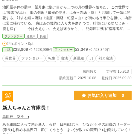
池田屋事件の最中、望月廉は裂け目から二つの月の世界へ落ちた。 この世界で
は“導素”が流れ、廉の剣術『最短の突き』は蒼＝精密〈線〉と共鳴して一気に開
花する。対する緋＝流動〈速度・回避・幻惑＝曲〉が街のもう半分を担い、均衡
は常に揺れている。 廉は蒼の誓約に入り力を磨きつつ、緋側にいる幼なじみ・
霞を探す――「今は会えない。会えば迷うから」。 記録庫に残る“指導者S”、月
潮暦に刻まれた合月（ふたつの月が交じる夜）、街ににじむ薄い紫の影。 誠を
ファンタジー
連載中
長編
背に、最短で守り、最短で届かせる。凡庸剣士の成長と、切ない師弟対決の序
24h.ポイント
0pt
章。新選組×異世界ファンタジー、開幕。
228,909
53,349
位 / 228,909件
位 / 53,349件
小説
ファンタジー
異世界
ファンタジー
転生
魔法
新選組
刀
剣と魔法
感想数 0
文字数 15,913
最終更新日 2025.10.08
登録日 2025.09.30
25
お気に入り追加
0
新人ちゃんと宵隊長！
黒龍神 梨沙＿♦
ある組織に入って来た新人、火群 日向(ほむら ひなた)とその組織のリーダー
(隊長)を務める黒夜刀 宵(こくやとう よい)が数々の異変(？)を解決していく！