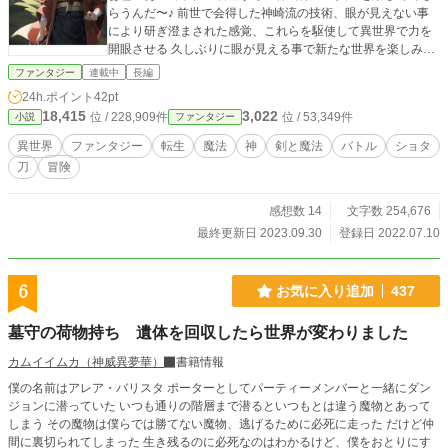
らうんだ〜♪ 前世で会得した神崎流の技術、眼が見えない事
により研ぎ澄まされた感覚、これらを駆使して異世界で力を
開眼させる 久しぶりに眼が見える事で新たな世界を楽しみな
がら冒険者として歩んでいく 色んな困難を乗り越えて日々成
ファンタジー
連載中
長編
長していく王道？異世界ファンタジー 友情、熱血、愛はある
24h.ポイント
42pt
かわかりません！ ボクはそこそこ活躍する予定〜ノシ
18,415
3,022
位 / 228,909件
位 / 53,349件
小説
ファンタジー
異世界
ファンタジー
転生
魔法
神
剣と魔法
バトル
ショタ
刀
冒険
感想数 14
文字数 254,676
最終更新日 2023.09.30
登録日 2022.07.10
6
お気に入り追加
437
墓守の荷物持ち 遺体を回収したら世界が変わりました
カムイイムカ（神威異夢華）
書籍情報
僕の名前はアレア・バリスタ ポーターとしてパーティーメンバーと一緒にダン
ジョンに潜っていた いつも通りの階層まで潜るといつもとは違う魔物とあって
しまう その魔物は僕らでは勝てない魔物、逃げるために必死に走った だけど仲
間に裏切られてしまった 生き残るのに必死なのはわかるけど、僕をおとりにす