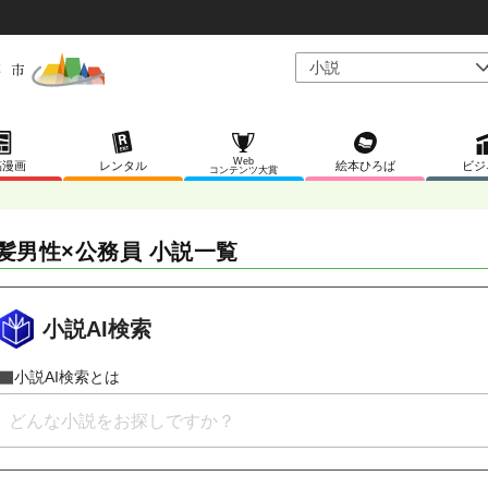
Web
稿漫画
レンタル
絵本ひろば
ビジ
コンテンツ大賞
髪男性×公務員 小説一覧
小説AI検索
小説AI検索とは