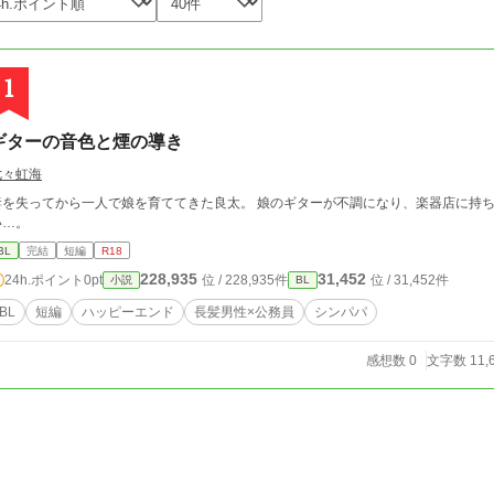
1
ギターの音色と煙の導き
七々虹海
失ってから一人で娘を育ててきた良太。 娘のギターが不調になり、楽器店に持ち込んでみると自分とは違った大人の男性と出逢
い…。
BL
完結
短編
R18
228,935
31,452
24h.ポイント
0pt
位 / 228,935件
位 / 31,452件
小説
BL
BL
短編
ハッピーエンド
長髪男性×公務員
シンパパ
感想数 0
文字数 11,